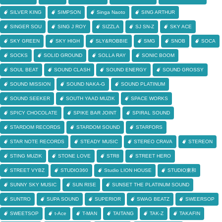
SILVER KING
SIMPSON
Singa Naoto
SING ARTHUR
SINGER SOU
SING J ROY
SIZZLA
SJ SN-Z
SKY ACE
SKY GREEN
SKY HIGH
SLY&ROBBIE
SMG
SNOB
SOCA
SOCKS
SOLID GROUND
SOLLA RAY
SONIC BOOM
SOUL BEAT
SOUND CLASH
SOUND ENERGY
SOUND GROSSY
SOUND MISSION
SOUND NAKA-G
SOUND PLATINUM
SOUND SEEKER
SOUTH YAAD MUZIK
SPACE WORKS
SPICY CHOCOLATE
SPIKE BAR JOINT
SPIRAL SOUND
STARDOM RECORDS
STARDOM SOUND
STARFORS
STAR NOTE RECORDS
STEADY MUSIC
STEREO CRAVA
STEREON
STING MUZIK
STONE LOVE
STR8
STREET HERO
STREET VYBZ
STUDIO360
Studio LION HOUSE
STUDIO東和
SUNNY SKY MUSIC
SUN RISE
SUNSET THE PLATINUM SOUND
SUNTRO
SUPA SOUND
SUPERIOR
SWAG BEATZ
SWEERSOP
SWEETSOP
t-Ace
T-MAN
TAITANG
TAK-Z
TAKAFIN