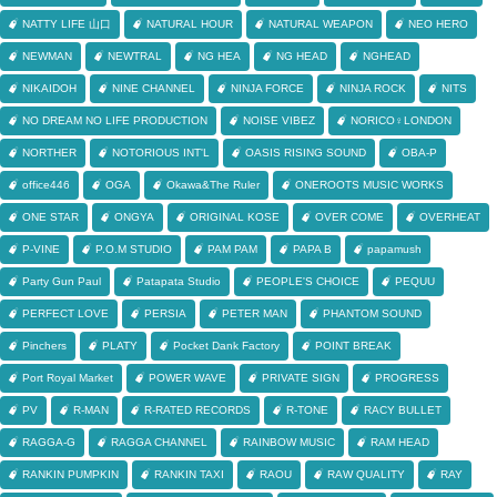
NATTY LIFE 山口
NATURAL HOUR
NATURAL WEAPON
NEO HERO
NEWMAN
NEWTRAL
NG HEA
NG HEAD
NGHEAD
NIKAIDOH
NINE CHANNEL
NINJA FORCE
NINJA ROCK
NITS
NO DREAM NO LIFE PRODUCTION
NOISE VIBEZ
NORICO♀LONDON
NORTHER
NOTORIOUS INT'L
OASIS RISING SOUND
OBA-P
office446
OGA
Okawa&The Ruler
ONEROOTS MUSIC WORKS
ONE STAR
ONGYA
ORIGINAL KOSE
OVER COME
OVERHEAT
P-VINE
P.O.M STUDIO
PAM PAM
PAPA B
papamush
Party Gun Paul
Patapata Studio
PEOPLE'S CHOICE
PEQUU
PERFECT LOVE
PERSIA
PETER MAN
PHANTOM SOUND
Pinchers
PLATY
Pocket Dank Factory
POINT BREAK
Port Royal Market
POWER WAVE
PRIVATE SIGN
PROGRESS
PV
R-MAN
R-RATED RECORDS
R-TONE
RACY BULLET
RAGGA-G
RAGGA CHANNEL
RAINBOW MUSIC
RAM HEAD
RANKIN PUMPKIN
RANKIN TAXI
RAOU
RAW QUALITY
RAY