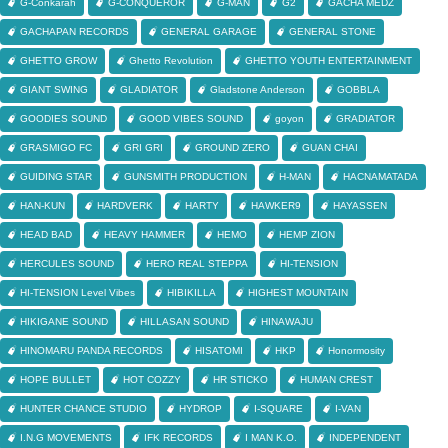
G-Conkarah
G-CONQUEROR
G-MAN
G2
GACHA MEDZ
GACHAPAN RECORDS
GENERAL GARAGE
GENERAL STONE
GHETTO GROW
Ghetto Revolution
GHETTO YOUTH ENTERTAINMENT
GIANT SWING
GLADIATOR
Gladstone Anderson
GOBBLA
GOODIES SOUND
GOOD VIBES SOUND
goyon
GRADIATOR
GRASMIGO FC
GRI GRI
GROUND ZERO
GUAN CHAI
GUIDING STAR
GUNSMITH PRODUCTION
H-MAN
HACNAMATADA
HAN-KUN
HARDVERK
HARTY
HAWKER9
HAYASSEN
HEAD BAD
HEAVY HAMMER
HEMO
HEMP ZION
HERCULES SOUND
HERO REAL STEPPA
HI-TENSION
HI-TENSION Level Vibes
HIBIKILLA
HIGHEST MOUNTAIN
HIKIGANE SOUND
HILLASAN SOUND
HINAWAJU
HINOMARU PANDA RECORDS
HISATOMI
HKP
Honormosity
HOPE BULLET
HOT COZZY
HR STICKO
HUMAN CREST
HUNTER CHANCE STUDIO
HYDROP
I-SQUARE
I-VAN
I.N.G MOVEMENTS
IFK RECORDS
I MAN K.O.
INDEPENDENT