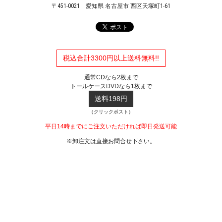
〒451-0021
愛知県 名古屋市 西区天塚町1-61
税込合計3300円以上送料無料!!
通常CDなら2枚まで
トールケースDVDなら1枚まで
送料198円
（クリックポスト）
平日14時までにご注文いただければ即日発送可能
※卸注文は直接お問合せ下さい。