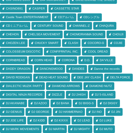
CASINO891
CASPER
CASSETTE STAR
Castle Town ENTERTAINMENT
CDアルバム
CDシングル
CDミニアルバム
CENTURY SOUND
CHANNEL-Z
CHAQURA
CHEHON
CHELSEA MOVEMENT
CHOMORANMA SOUND
CHOUJI
CHOZEN LEE
CHUCKY SMART
CLASH
COCORO-G
COJIE
COLOSSEUM DISCOTIC
CONFIFRNTIAL INC.
COOL DREAD
CORNBREAD
CORN HEAD
CORONA
D.D.
DA'VILLE
DADDY DRAGON
DANCINGMOOD
DANDEE
Danne the records
DAVID RODIGAN
DEAD HEAT SOUND
DEE JAY CLASH
DELTA FORCE
DIALECTIC MUZIK PARTY
DIAMOND ARROWS
DIAMOND NUTZ
DIGITAL NINJA RECORDS
DIZZLE
DJ 2HIGH
DJ 5-ISLAND
DJ AKANABE
DJ AZOO
DJ BANA
DJ BIGG-S
DJ DIGGY
DJ GENIUS
DJ GEORGE
DJ HANMERNAO
DJ INO
DJ JIN
DJ JOE LIFE
DJ KIDD
DJ KIXXX
DJ LEAD
DJ LUKE
DJ MARK MOVEMENTS
DJ MARTIN
DJ MIGHTY
DJ MUTO