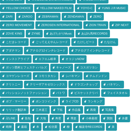
YELLOW CHOICE
YELLOW NAKED FILM
YOYO-C
YUNG J.R MUSIC
ZARI
ZAROO
ZEBRAMAN
ZENDAMAN
ZERO
ZERO MOVEMENT
ZEROSEN INTERNATIONAL
ZION TRAIN
ZIP NEXT
ZOVE KING
ZYNIE
あげたがりMusic
あばれ馬RECORDS
こだまレコード
ごってええやんレコード
たけしビート
たなけん
アダチマン
アナログ12インチレコード
アナログ７インチレコード
インストアライブ
エフエム岐阜
オコジョNOW
ガッツ西村とフェスティバルズ
キャノーズ
コスガツヨシ
コマゲンレコーズ
コモリタカシ
シバキマン
チムドンドン
テリトニー
テリーザアキゼロシックス
ドラゴンチョップ
バネマン。
パッションノットファッション
パトワ
ビスケットクリバ
フェイスタオル
ボブ・マーリー
ポンコツインク
ライブCD
ランキング
リリック翻訳本
三木道三
下拓
作品集
再発
写真集
卍LINE
告知
大地
寿君
導楽
小林眞樹
巽朗
弁慶
晴輝
書籍
本
松坊栗
柳
極楽寺RECORDS
泉