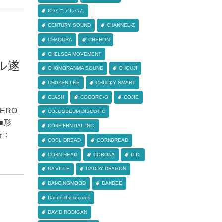
CDミニアルバム
CENTURY SOUND
CHANNEL-Z
CHAQURA
CHEHON
CHELSEA MOVEMENT
ル遂
CHOMORANMA SOUND
CHOUJI
CHOZEN LEE
CHUCKY SMART
CLASH
COCORO-G
COJIE
HERO
COLOSSEUM DISCOTIC
 ■形
CONFIFRNTIAL INC.
番：
COOL DREAD
CORNBREAD
CORN HEAD
CORONA
D.D.
DA'VILLE
DADDY DRAGON
DANCINGMOOD
DANDEE
Danne the records
DAVID RODIGAN