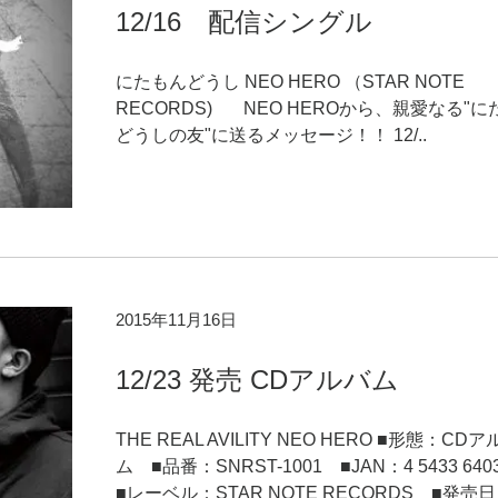
12/16 配信シングル
にたもんどうし NEO HERO （STAR NOTE
RECORDS) NEO HEROから、親愛なる"に
どうしの友"に送るメッセージ！！ 12/..
2015年11月16日
12/23 発売 CDアルバム
THE REAL AVILITY NEO HERO ■形態：CD
ム ■品番：SNRST-1001 ■JAN：4 5433 6403
■レーベル：STAR NOTE RECORDS ■発売