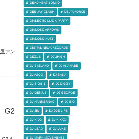
DEAD HEAT SOUND
DEE JAY CLASH
DELTA FORCE
DIALECTIC MUZIK PARTY
DIAMOND ARROWS
DIAMOND NUTZ
DIGITAL NINJA RECORDS
名古屋アン
DIZZLE
DJ 2HIGH
DJ 5-ISLAND
DJ AKANABE
DJ AZOO
DJ BANA
DJ BIGG-S
DJ DIGGY
DJ GENIUS
DJ GEORGE
DJ HANMERNAO
DJ INO
」G2
DJ JIN
DJ JOE LIFE
DJ KIDD
DJ KIXXX
DJ LEAD
DJ LUKE
DJ MARK MOVEMENTS