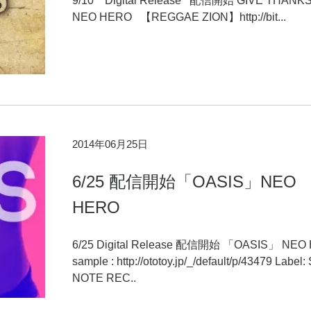
9/10 Digital Release 配信開始 GIVE THANKS
NEO HERO 【REGGAE ZION】http://bit...
2014年06月25日
6/25 配信開始「OASIS」NEO
HERO
6/25 Digital Release 配信開始 「OASIS」 NEO
sample : http://ototoy.jp/_/default/p/43479 Label
NOTE REC..