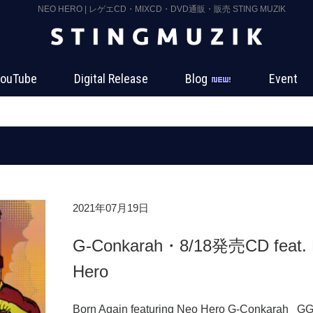
NEO HERO | レゲエCD・MIXCD・DVD通販・販売 STING MUZIK
ouTube
Digital Release
Blog
Event
2021年07月19日
G-Conkarah・8/18発売CD feat.
Hero
Born Again featuring Neo Hero G-Conkarah G