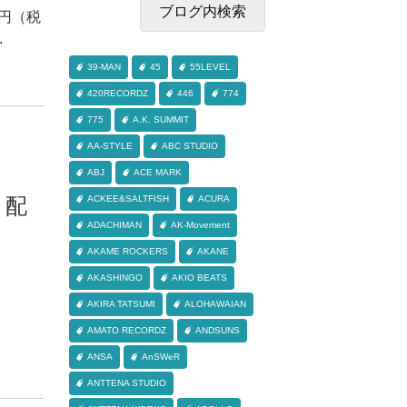
9円（税
.
39-MAN
45
55LEVEL
420RECORDZ
446
774
775
A.K. SUMMIT
AA-STYLE
ABC STUDIO
ABJ
ACE MARK
売 配
ACKEE&SALTFISH
ACURA
ADACHIMAN
AK-Movement
AKAME ROCKERS
AKANE
AKASHINGO
AKIO BEATS
AKIRA TATSUMI
ALOHAWAIAN
AMATO RECORDZ
ANDSUNS
ANSA
AnSWeR
ANTTENA STUDIO