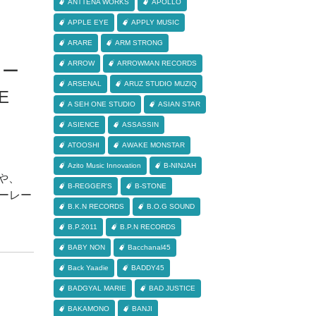
ANTTENA WORKS
APOLLO
APPLE EYE
APPLY MUSIC
ARARE
ARM STRONG
ARROW
ARROWMAN RECORDS
ター
ARSENAL
ARUZ STUDIO MUZIQ
E
A SEH ONE STUDIO
ASIAN STAR
ASIENCE
ASSASSIN
ATOOSHI
AWAKE MONSTAR
Azito Music Innovation
B-NINJAH
ボや、
B-REGGER'S
B-STONE
ーレー
B.K.N RECORDS
B.O.G SOUND
B.P.2011
B.P.N RECORDS
BABY NON
Bacchanal45
Back Yaadie
BADDY45
BADGYAL MARIE
BAD JUSTICE
BAKAMONO
BANJI