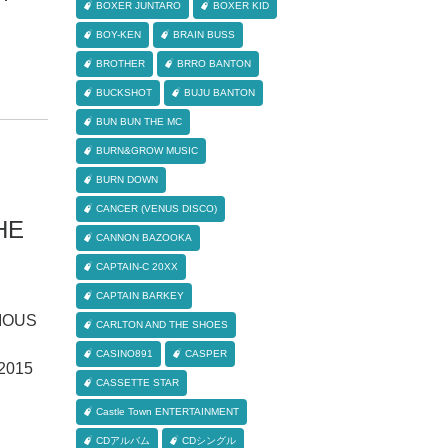
BOXER JUNTARO
BOXER KID
BOY-KEN
BRAIN BUSS
BROTHER
BRRO BANTON
BUCKSHOT
BUJU BANTON
BUN BUN THE MC
BURN&GROW MUSIC
BURN DOWN
CANCER (VENUS DISCO)
HE
CANNON BAZOOKA
CAPTAIN-C 20XX
CAPTAIN BARKEY
IOUS
CARLTON AND THE SHOES
：
CASINO891
CASPER
2015
CASSETTE STAR
Castle Town ENTERTAINMENT
CDアルバム
CDシングル