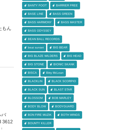
BANTY FOOT
BARRIER FREE
BASE LINE
BASS GREEN
BASS HARMONY
BASS MASTER
たもん
BASS ODYSSEY
BEAN BALL RECORDS
beat sunset
BIG BEAR
BIG BLAZE WILDERS
BIG HEAD
BIG STONE
BIONIC SKANK
BISCA
Bitty McLean
BLACKLIN
BLACK SCORPIO
BLACK SUN
BLAST STAR
BLOSSOM
BOB MARLEY
BODY BLOW
BODYGUARD
アルバ
BON FIRE MUZIK
BOTH WINGS
 3612
BOUNTY KILLER
日：