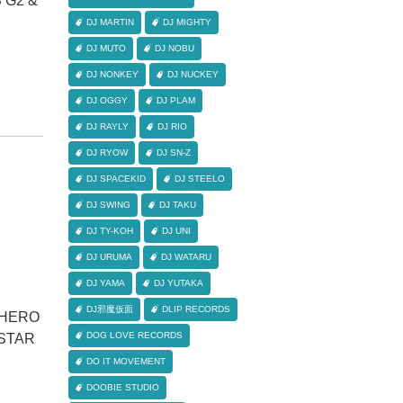
 G2 &
DJ MARTIN
DJ MIGHTY
DJ MUTO
DJ NOBU
DJ NONKEY
DJ NUCKEY
DJ OGGY
DJ PLAM
DJ RAYLY
DJ RIO
DJ RYOW
DJ SN-Z
DJ SPACEKID
DJ STEELO
DJ SWING
DJ TAKU
DJ TY-KOH
DJ UNI
DJ URUMA
DJ WATARU
DJ YAMA
DJ YUTAKA
DJ邪魔仮面
DLIP RECORDS
 HERO
DOG LOVE RECORDS
: STAR
DO IT MOVEMENT
DOOBIE STUDIO