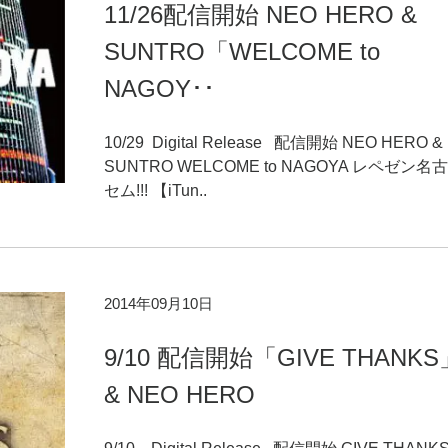
11/26配信開始 NEO HERO &
SUNTRO「WELCOME to
NAGOY･･
10/29 Digital Release 配信開始 NEO HERO &
SUNTRO WELCOME to NAGOYA レペゼン
セム!!! 【iTun..
2014年09月10日
9/10 配信開始「GIVE THANKS
& NEO HERO