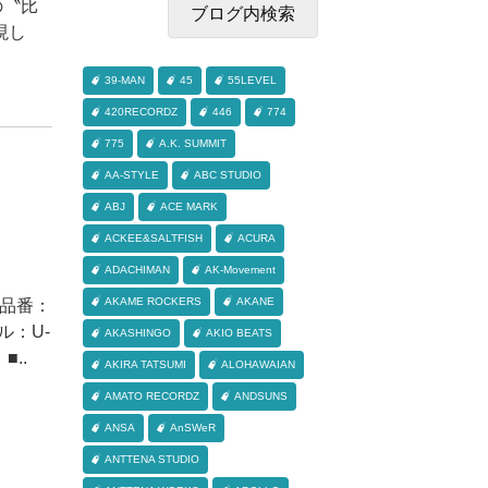
の〝比
現し
39-MAN
45
55LEVEL
420RECORDZ
446
774
775
A.K. SUMMIT
AA-STYLE
ABC STUDIO
ABJ
ACE MARK
ACKEE&SALTFISH
ACURA
ADACHIMAN
AK-Movement
AKAME ROCKERS
AKANE
■品番：
ベル：U-
AKASHINGO
AKIO BEATS
■..
AKIRA TATSUMI
ALOHAWAIAN
AMATO RECORDZ
ANDSUNS
ANSA
AnSWeR
ANTTENA STUDIO