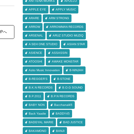
ANTTENA WORKS
APOLLO
APPLE EYE
APPLY MUSIC
ARARE
ARM STRONG
ARROW
ARROWMAN RECORDS
OPへ
ARSENAL
ARUZ STUDIO MUZIQ
A SEH ONE STUDIO
ASIAN STAR
ASIENCE
ASSASSIN
ATOOSHI
AWAKE MONSTAR
Azito Music Innovation
B-NINJAH
B-REGGER'S
B-STONE
B.K.N RECORDS
B.O.G SOUND
B.P.2011
B.P.N RECORDS
BABY NON
Bacchanal45
Back Yaadie
BADDY45
BADGYAL MARIE
BAD JUSTICE
BAKAMONO
BANJI