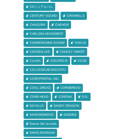
CDミニアルバム
CENTURY SOUND
CHANNEL-Z
CHAQURA
CHEHON
CHELSEA MOVEMENT
CHOMORANMA SOUND
CHOUJI
CHOZEN LEE
CHUCKY SMART
CLASH
COCORO-G
COJIE
COLOSSEUM DISCOTIC
CONFIFRNTIAL INC.
COOL DREAD
CORNBREAD
CORN HEAD
CORONA
D.D.
DA'VILLE
DADDY DRAGON
DANCINGMOOD
DANDEE
Danne the records
DAVID RODIGAN