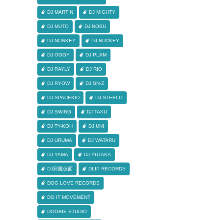
DJ MARTIN
DJ MIGHTY
DJ MUTO
DJ NOBU
DJ NONKEY
DJ NUCKEY
DJ OGGY
DJ PLAM
DJ RAYLY
DJ RIO
DJ RYOW
DJ SN-Z
DJ SPACEKID
DJ STEELO
DJ SWING
DJ TAKU
DJ TY-KOH
DJ UNI
DJ URUMA
DJ WATARU
DJ YAMA
DJ YUTAKA
DJ邪魔仮面
DLIP RECORDS
DOG LOVE RECORDS
DO IT MOVEMENT
DOOBIE STUDIO