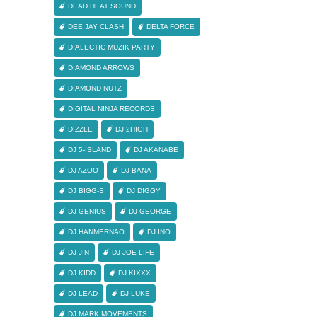
DEAD HEAT SOUND
DEE JAY CLASH
DELTA FORCE
DIALECTIC MUZIK PARTY
DIAMOND ARROWS
DIAMOND NUTZ
DIGITAL NINJA RECORDS
DIZZLE
DJ 2HIGH
DJ 5-ISLAND
DJ AKANABE
DJ AZOO
DJ BANA
DJ BIGG-S
DJ DIGGY
DJ GENIUS
DJ GEORGE
DJ HANMERNAO
DJ INO
DJ JIN
DJ JOE LIFE
DJ KIDD
DJ KIXXX
DJ LEAD
DJ LUKE
DJ MARK MOVEMENTS