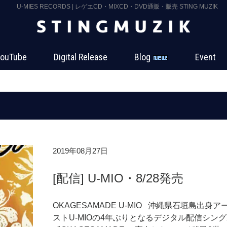
U-MIES RECORDS | レゲエCD・MIXCD・DVD通販・販売 STING MUZIK
ouTube
Digital Release
Blog
Event
2019年08月27日
[配信] U-MIO・8/28発売
OKAGESAMADE U-MIO 沖縄県石垣島出身ア
ストU-MIOの4年ぶりとなるデジタル配信シン