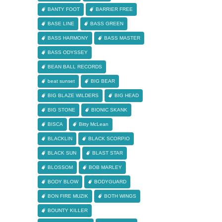
BANTY FOOT
BARRIER FREE
BASE LINE
BASS GREEN
BASS HARMONY
BASS MASTER
BASS ODYSSEY
BEAN BALL RECORDS
beat sunset
BIG BEAR
BIG BLAZE WILDERS
BIG HEAD
BIG STONE
BIONIC SKANK
BISCA
Bitty McLean
BLACKLIN
BLACK SCORPIO
BLACK SUN
BLAST STAR
BLOSSOM
BOB MARLEY
BODY BLOW
BODYGUARD
BON FIRE MUZIK
BOTH WINGS
BOUNTY KILLER