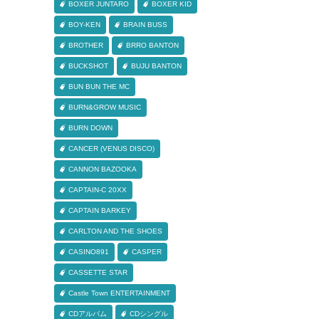
BOXER JUNTARO
BOXER KID
BOY-KEN
BRAIN BUSS
BROTHER
BRRO BANTON
BUCKSHOT
BUJU BANTON
BUN BUN THE MC
BURN&GROW MUSIC
BURN DOWN
CANCER (VENUS DISCO)
CANNON BAZOOKA
CAPTAIN-C 20XX
CAPTAIN BARKEY
CARLTON AND THE SHOES
CASINO891
CASPER
CASSETTE STAR
Castle Town ENTERTAINMENT
CDアルバム
CDシングル