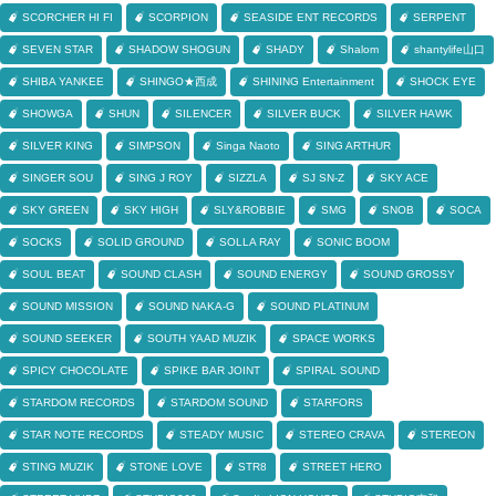
SCORCHER HI FI
SCORPION
SEASIDE ENT RECORDS
SERPENT
SEVEN STAR
SHADOW SHOGUN
SHADY
Shalom
shantylife山口
SHIBA YANKEE
SHINGO★西成
SHINING Entertainment
SHOCK EYE
SHOWGA
SHUN
SILENCER
SILVER BUCK
SILVER HAWK
SILVER KING
SIMPSON
Singa Naoto
SING ARTHUR
SINGER SOU
SING J ROY
SIZZLA
SJ SN-Z
SKY ACE
SKY GREEN
SKY HIGH
SLY&ROBBIE
SMG
SNOB
SOCA
SOCKS
SOLID GROUND
SOLLA RAY
SONIC BOOM
SOUL BEAT
SOUND CLASH
SOUND ENERGY
SOUND GROSSY
SOUND MISSION
SOUND NAKA-G
SOUND PLATINUM
SOUND SEEKER
SOUTH YAAD MUZIK
SPACE WORKS
SPICY CHOCOLATE
SPIKE BAR JOINT
SPIRAL SOUND
STARDOM RECORDS
STARDOM SOUND
STARFORS
STAR NOTE RECORDS
STEADY MUSIC
STEREO CRAVA
STEREON
STING MUZIK
STONE LOVE
STR8
STREET HERO