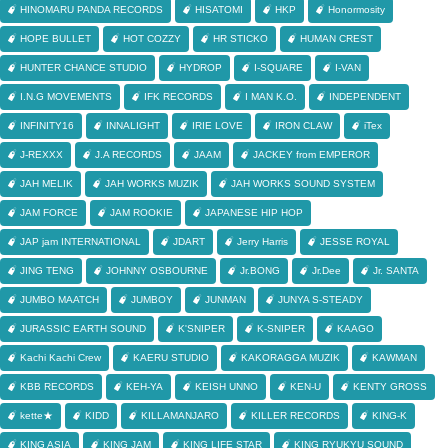
HINOMARU PANDA RECORDS
HISATOMI
HKP
Honormosity
HOPE BULLET
HOT COZZY
HR STICKO
HUMAN CREST
HUNTER CHANCE STUDIO
HYDROP
I-SQUARE
I-VAN
I.N.G MOVEMENTS
IFK RECORDS
I MAN K.O.
INDEPENDENT
INFINITY16
INNALIGHT
IRIE LOVE
IRON CLAW
iTex
J-REXXX
J.A RECORDS
JAAM
JACKEY from EMPEROR
JAH MELIK
JAH WORKS MUZIK
JAH WORKS SOUND SYSTEM
JAM FORCE
JAM ROOKIE
JAPANESE HIP HOP
JAP jam INTERNATIONAL
JDART
Jerry Harris
JESSE ROYAL
JING TENG
JOHNNY OSBOURNE
Jr.BONG
Jr.Dee
Jr. SANTA
JUMBO MAATCH
JUMBOY
JUNMAN
JUNYA S-STEADY
JURASSIC EARTH SOUND
K'SNIPER
K-SNIPER
KAAGO
Kachi Kachi Crew
KAERU STUDIO
KAKORAGGA MUZIK
KAWMAN
KBB RECORDS
KEH-YA
KEISH UNNO
KEN-U
KENTY GROSS
kette★
KIDD
KILLAMANJARO
KILLER RECORDS
KING-K
KING ASIA
KING JAM
KING LIFE STAR
KING RYUKYU SOUND