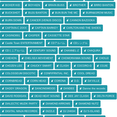
BOXER KID
BOY-KEN
BRAIN BUSS
BROTHER
BRRO BANTON
BUCKSHOT
BUJU BANTON
BUN BUN THE MC
BURN&GROW MUSIC
BURN DOWN
CANCER (VENUS DISCO)
CANNON BAZOOKA
CAPTAIN-C 20XX
CAPTAIN BARKEY
CARLTON AND THE SHOES
CASINO891
CASPER
CASSETTE STAR
Castle Town ENTERTAINMENT
CDアルバム
CDシングル
CDミニアルバム
CENTURY SOUND
CHANNEL-Z
CHAQURA
CHEHON
CHELSEA MOVEMENT
CHOMORANMA SOUND
CHOUJI
CHOZEN LEE
CHUCKY SMART
CLASH
COCORO-G
COJIE
COLOSSEUM DISCOTIC
CONFIFRNTIAL INC.
COOL DREAD
CORNBREAD
CORN HEAD
CORONA
D.D.
DA'VILLE
DADDY DRAGON
DANCINGMOOD
DANDEE
Danne the records
DAVID RODIGAN
DEAD HEAT SOUND
DEE JAY CLASH
DELTA FORCE
DIALECTIC MUZIK PARTY
DIAMOND ARROWS
DIAMOND NUTZ
DIGITAL NINJA RECORDS
DIZZLE
DJ 2HIGH
DJ 5-ISLAND