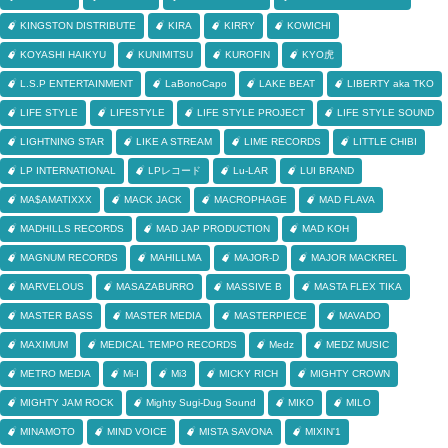
KINGSTON DISTRIBUTE
KIRA
KIRRY
KOWICHI
KOYASHI HAIKYU
KUNIMITSU
KUROFIN
KYO虎
L.S.P ENTERTAINMENT
LaBonoCapo
LAKE BEAT
LIBERTY aka TKO
LIFE STYLE
LIFESTYLE
LIFE STYLE PROJECT
LIFE STYLE SOUND
LIGHTNING STAR
LIKE A STREAM
LIME RECORDS
LITTLE CHIBI
LP INTERNATIONAL
LPレコード
Lu-LAR
LUI BRAND
MA$AMATIXXX
MACK JACK
MACROPHAGE
MAD FLAVA
MADHILLS RECORDS
MAD JAP PRODUCTION
MAD KOH
MAGNUM RECORDS
MAHILLMA
MAJOR-D
MAJOR MACKREL
MARVELOUS
MASAZABURRO
MASSIVE B
MASTA FLEX TIKA
MASTER BASS
MASTER MEDIA
MASTERPIECE
MAVADO
MAXIMUM
MEDICAL TEMPO RECORDS
Medz
MEDZ MUSIC
METRO MEDIA
Mi-I
Mi3
MICKY RICH
MIGHTY CROWN
MIGHTY JAM ROCK
Mighty Sugi-Dug Sound
MIKO
MILO
MINAMOTO
MIND VOICE
MISTA SAVONA
MIXIN'1