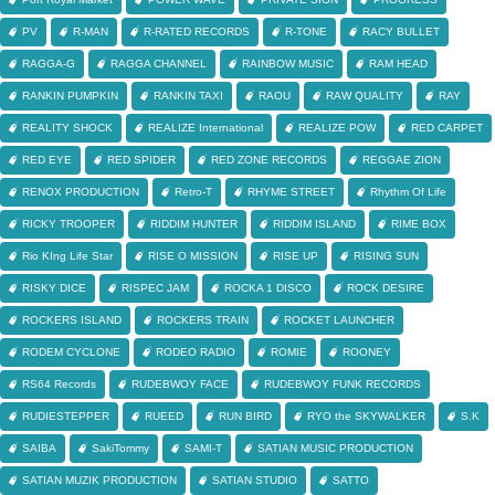
PV
R-MAN
R-RATED RECORDS
R-TONE
RACY BULLET
RAGGA-G
RAGGA CHANNEL
RAINBOW MUSIC
RAM HEAD
RANKIN PUMPKIN
RANKIN TAXI
RAOU
RAW QUALITY
RAY
REALITY SHOCK
REALIZE International
REALIZE POW
RED CARPET
RED EYE
RED SPIDER
RED ZONE RECORDS
REGGAE ZION
RENOX PRODUCTION
Retro-T
RHYME STREET
Rhythm Of Life
RICKY TROOPER
RIDDIM HUNTER
RIDDIM ISLAND
RIME BOX
Rio KIng Life Star
RISE O MISSION
RISE UP
RISING SUN
RISKY DICE
RISPEC JAM
ROCKA 1 DISCO
ROCK DESIRE
ROCKERS ISLAND
ROCKERS TRAIN
ROCKET LAUNCHER
RODEM CYCLONE
RODEO RADIO
ROMIE
ROONEY
RS64 Records
RUDEBWOY FACE
RUDEBWOY FUNK RECORDS
RUDIESTEPPER
RUEED
RUN BIRD
RYO the SKYWALKER
S.K
SAIBA
SakiTommy
SAMI-T
SATIAN MUSIC PRODUCTION
SATIAN MUZIK PRODUCTION
SATIAN STUDIO
SATTO