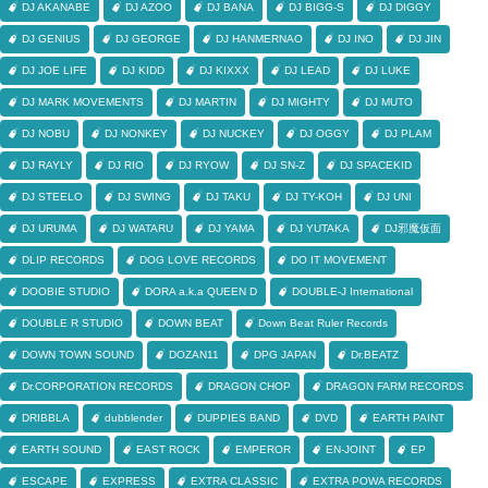
DJ AKANABE
DJ AZOO
DJ BANA
DJ BIGG-S
DJ DIGGY
DJ GENIUS
DJ GEORGE
DJ HANMERNAO
DJ INO
DJ JIN
DJ JOE LIFE
DJ KIDD
DJ KIXXX
DJ LEAD
DJ LUKE
DJ MARK MOVEMENTS
DJ MARTIN
DJ MIGHTY
DJ MUTO
DJ NOBU
DJ NONKEY
DJ NUCKEY
DJ OGGY
DJ PLAM
DJ RAYLY
DJ RIO
DJ RYOW
DJ SN-Z
DJ SPACEKID
DJ STEELO
DJ SWING
DJ TAKU
DJ TY-KOH
DJ UNI
DJ URUMA
DJ WATARU
DJ YAMA
DJ YUTAKA
DJ邪魔仮面
DLIP RECORDS
DOG LOVE RECORDS
DO IT MOVEMENT
DOOBIE STUDIO
DORA a.k.a QUEEN D
DOUBLE-J International
DOUBLE R STUDIO
DOWN BEAT
Down Beat Ruler Records
DOWN TOWN SOUND
DOZAN11
DPG JAPAN
Dr.BEATZ
Dr.CORPORATION RECORDS
DRAGON CHOP
DRAGON FARM RECORDS
DRIBBLA
dubblender
DUPPIES BAND
DVD
EARTH PAINT
EARTH SOUND
EAST ROCK
EMPEROR
EN-JOINT
EP
ESCAPE
EXPRESS
EXTRA CLASSIC
EXTRA POWA RECORDS