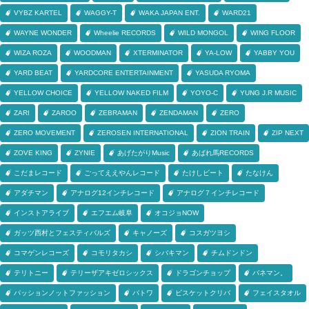
VYBZ KARTEL
WAGGY-T
WAKA JAPAN ENT.
WARD21
WAYNE WONDER
Wheelie RECORDS
WILD MONGOL
WING FLOOR
WIZA ROZA
WOODMAN
XTERMINATOR
YA-LOW
YABBY YOU
YARD BEAT
YARDCORE ENTERTAINMENT
YASUDA RYOMA
YELLOW CHOICE
YELLOW NAKED FILM
YOYO-C
YUNG J.R MUSIC
ZARI
ZAROO
ZEBRAMAN
ZENDAMAN
ZERO
ZERO MOVEMENT
ZEROSEN INTERNATIONAL
ZION TRAIN
ZIP NEXT
ZOVE KING
ZYNIE
あげたがりMusic
あばれ馬RECORDS
こだまレコード
ごってええやんレコード
たけしビート
たなけん
アダチマン
アナログ12インチレコード
アナログ７インチレコード
インストアライブ
エフエム岐阜
オコジョNOW
ガッツ西村とフェスティバルズ
キャノーズ
コスガツヨシ
コマゲンレコーズ
コモリタカシ
シバキマン
チムドンドン
テリトニー
テリーザアキゼロシックス
ドラゴンチョップ
バネマン。
パッションノットファッション
パトワ
ビスケットクリバ
フェイスタオル