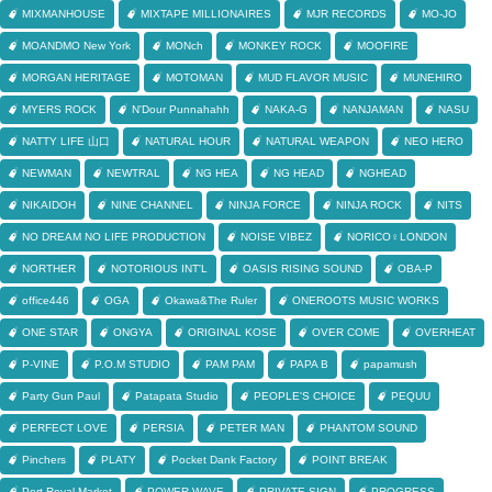
MIXMANHOUSE
MIXTAPE MILLIONAIRES
MJR RECORDS
MO-JO
MOANDMO New York
MONch
MONKEY ROCK
MOOFIRE
MORGAN HERITAGE
MOTOMAN
MUD FLAVOR MUSIC
MUNEHIRO
MYERS ROCK
N'Dour Punnahahh
NAKA-G
NANJAMAN
NASU
NATTY LIFE 山口
NATURAL HOUR
NATURAL WEAPON
NEO HERO
NEWMAN
NEWTRAL
NG HEA
NG HEAD
NGHEAD
NIKAIDOH
NINE CHANNEL
NINJA FORCE
NINJA ROCK
NITS
NO DREAM NO LIFE PRODUCTION
NOISE VIBEZ
NORICO♀LONDON
NORTHER
NOTORIOUS INT'L
OASIS RISING SOUND
OBA-P
office446
OGA
Okawa&The Ruler
ONEROOTS MUSIC WORKS
ONE STAR
ONGYA
ORIGINAL KOSE
OVER COME
OVERHEAT
P-VINE
P.O.M STUDIO
PAM PAM
PAPA B
papamush
Party Gun Paul
Patapata Studio
PEOPLE'S CHOICE
PEQUU
PERFECT LOVE
PERSIA
PETER MAN
PHANTOM SOUND
Pinchers
PLATY
Pocket Dank Factory
POINT BREAK
Port Royal Market
POWER WAVE
PRIVATE SIGN
PROGRESS