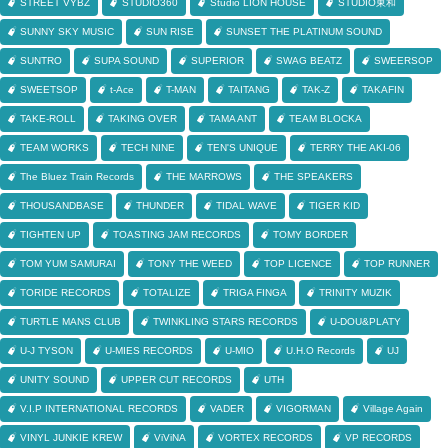
STREET VYBZ
STUDIO360
Studio LION HOUSE
STUDIO東和
SUNNY SKY MUSIC
SUN RISE
SUNSET THE PLATINUM SOUND
SUNTRO
SUPA SOUND
SUPERIOR
SWAG BEATZ
SWEERSOP
SWEETSOP
t-Ace
T-MAN
TAITANG
TAK-Z
TAKAFIN
TAKE-ROLL
TAKING OVER
TAMA ANT
TEAM BLOCKA
TEAM WORKS
TECH NINE
TEN'S UNIQUE
TERRY THE AKI-06
The Bluez Train Records
THE MARROWS
THE SPEAKERS
THOUSANDBASE
THUNDER
TIDAL WAVE
TIGER KID
TIGHTEN UP
TOASTING JAM RECORDS
TOMY BORDER
TOM YUM SAMURAI
TONY THE WEED
TOP LICENCE
TOP RUNNER
TORIDE RECORDS
TOTALIZE
TRIGA FINGA
TRINITY MUZIK
TURTLE MANS CLUB
TWINKLING STARS RECORDS
U-DOU&PLATY
U-J TYSON
U-MIES RECORDS
U-MIO
U.H.O Records
UJ
UNITY SOUND
UPPER CUT RECORDS
UTH
V.I.P INTERNATIONAL RECORDS
VADER
VIGORMAN
Village Again
VINYL JUNKIE KREW
ViViNA
VORTEX RECORDS
VP RECORDS