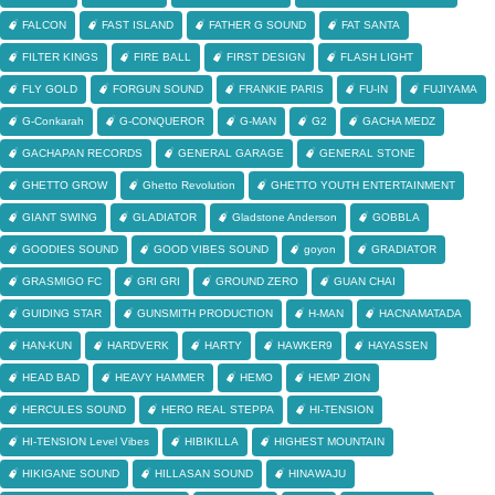
FALCON
FAST ISLAND
FATHER G SOUND
FAT SANTA
FILTER KINGS
FIRE BALL
FIRST DESIGN
FLASH LIGHT
FLY GOLD
FORGUN SOUND
FRANKIE PARIS
FU-IN
FUJIYAMA
G-Conkarah
G-CONQUEROR
G-MAN
G2
GACHA MEDZ
GACHAPAN RECORDS
GENERAL GARAGE
GENERAL STONE
GHETTO GROW
Ghetto Revolution
GHETTO YOUTH ENTERTAINMENT
GIANT SWING
GLADIATOR
Gladstone Anderson
GOBBLA
GOODIES SOUND
GOOD VIBES SOUND
goyon
GRADIATOR
GRASMIGO FC
GRI GRI
GROUND ZERO
GUAN CHAI
GUIDING STAR
GUNSMITH PRODUCTION
H-MAN
HACNAMATADA
HAN-KUN
HARDVERK
HARTY
HAWKER9
HAYASSEN
HEAD BAD
HEAVY HAMMER
HEMO
HEMP ZION
HERCULES SOUND
HERO REAL STEPPA
HI-TENSION
HI-TENSION Level Vibes
HIBIKILLA
HIGHEST MOUNTAIN
HIKIGANE SOUND
HILLASAN SOUND
HINAWAJU