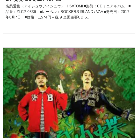
哀愁愛集（アイシュウアイシュウ） HISATOMI ■形態：CDミニアルバム ■
品番：ZLCP-0336 ■レーベル：ROCKERS ISLAND / VAA ■発売日：2017
年6月7日 ■価格：1,574円＋税 ★全国主要CD S..