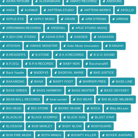
AKIRA TATSUMI
ALOHAWAIAN
AMATO RECORDZ
ANDSUNS
ANSA
AnSWeR
ANTTENA STUDIO
ANTTENA WORKS
APOLLO
APPLE EYE
APPLY MUSIC
ARARE
ARM STRONG
ARROW
ARROWMAN RECORDS
ARSENAL
ARUZ STUDIO MUZIQ
A SEH ONE STUDIO
ASIAN STAR
ASIENCE
ASSASSIN
ATOOSHI
AWAKE MONSTAR
Azito Music Innovation
B-NINJAH
B-REGGER'S
B-STONE
B.K.N RECORDS
B.O.G SOUND
B.P.2011
B.P.N RECORDS
BABY NON
Bacchanal45
Back Yaadie
BADDY45
BADGYAL MARIE
BAD JUSTICE
BAKAMONO
BANJI
BANTY FOOT
BARRIER FREE
BASE LINE
BASS GREEN
BASS HARMONY
BASS MASTER
BASS ODYSSEY
BEAN BALL RECORDS
beat sunset
BIG BEAR
BIG BLAZE WILDERS
BIG HEAD
BIG STONE
BIONIC SKANK
BISCA
Bitty McLean
BLACKLIN
BLACK SCORPIO
BLACK SUN
BLAST STAR
BLOSSOM
BOB MARLEY
BODY BLOW
BODYGUARD
BON FIRE MUZIK
BOTH WINGS
BOUNTY KILLER
BOXER JUNTARO