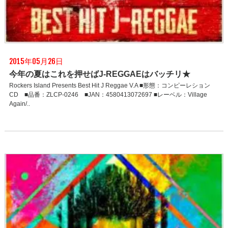
2015年05月26日
今年の夏はこれを押せばJ-REGGAEはバッチリ★
Rockers Island Presents Best Hit J Reggae V.A ■形態：コンピーレション
CD ■品番：ZLCP-0246 ■JAN：4580413072697 ■レーベル：Village
Again/..