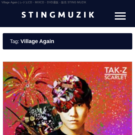
Village Again | レゲエCD・MIXCD・DVD通販・販売 STING MUZIK
Village Again
Tag: