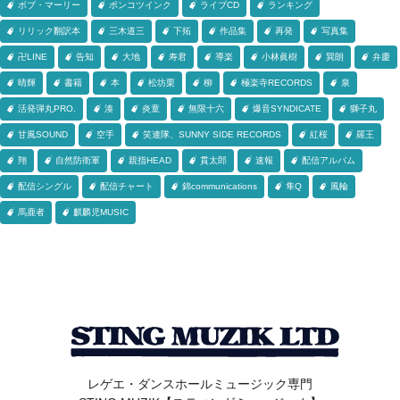
ボブ・マーリー
ポンコツインク
ライブCD
ランキング
リリック翻訳本
三木道三
下拓
作品集
再発
写真集
卍LINE
告知
大地
寿君
導楽
小林眞樹
巽朗
弁慶
晴輝
書籍
本
松坊栗
柳
極楽寺RECORDS
泉
活発弾丸PRO.
湊
炎童
無限十六
爆音SYNDICATE
獅子丸
甘風SOUND
空手
笑連隊、SUNNY SIDE RECORDS
紅桜
羅王
翔
自然防衛軍
親指HEAD
貫太郎
速報
配信アルバム
配信シングル
配信チャート
錦communications
隼Q
風輪
馬鹿者
麒麟児MUSIC
レゲエ・ダンスホールミュージック専門