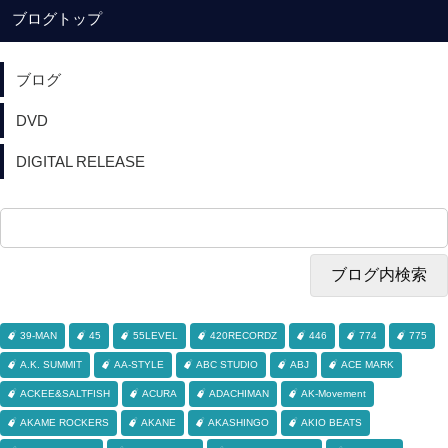
ブログトップ
ブログ
DVD
DIGITAL RELEASE
39-MAN
45
55LEVEL
420RECORDZ
446
774
775
A.K. SUMMIT
AA-STYLE
ABC STUDIO
ABJ
ACE MARK
ACKEE&SALTFISH
ACURA
ADACHIMAN
AK-Movement
AKAME ROCKERS
AKANE
AKASHINGO
AKIO BEATS