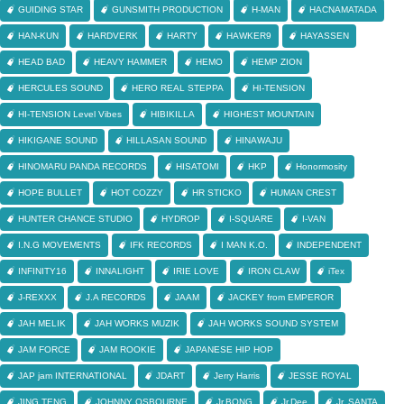
GUIDING STAR
GUNSMITH PRODUCTION
H-MAN
HACNAMATADA
HAN-KUN
HARDVERK
HARTY
HAWKER9
HAYASSEN
HEAD BAD
HEAVY HAMMER
HEMO
HEMP ZION
HERCULES SOUND
HERO REAL STEPPA
HI-TENSION
HI-TENSION Level Vibes
HIBIKILLA
HIGHEST MOUNTAIN
HIKIGANE SOUND
HILLASAN SOUND
HINAWAJU
HINOMARU PANDA RECORDS
HISATOMI
HKP
Honormosity
HOPE BULLET
HOT COZZY
HR STICKO
HUMAN CREST
HUNTER CHANCE STUDIO
HYDROP
I-SQUARE
I-VAN
I.N.G MOVEMENTS
IFK RECORDS
I MAN K.O.
INDEPENDENT
INFINITY16
INNALIGHT
IRIE LOVE
IRON CLAW
iTex
J-REXXX
J.A RECORDS
JAAM
JACKEY from EMPEROR
JAH MELIK
JAH WORKS MUZIK
JAH WORKS SOUND SYSTEM
JAM FORCE
JAM ROOKIE
JAPANESE HIP HOP
JAP jam INTERNATIONAL
JDART
Jerry Harris
JESSE ROYAL
JING TENG
JOHNNY OSBOURNE
Jr.BONG
Jr.Dee
Jr. SANTA