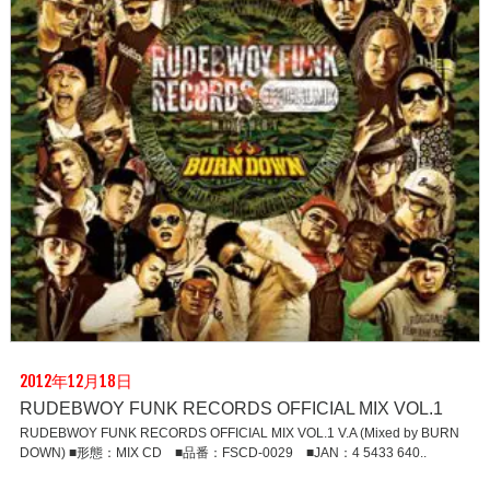
2012年12月18日
RUDEBWOY FUNK RECORDS OFFICIAL MIX VOL.1
RUDEBWOY FUNK RECORDS OFFICIAL MIX VOL.1 V.A (Mixed by BURN
DOWN) ■形態：MIX CD ■品番：FSCD-0029 ■JAN：4 5433 640..