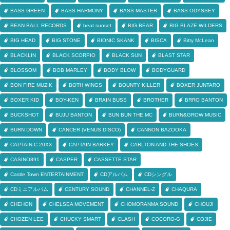
BASS GREEN
BASS HARMONY
BASS MASTER
BASS ODYSSEY
BEAN BALL RECORDS
beat sunset
BIG BEAR
BIG BLAZE WILDERS
BIG HEAD
BIG STONE
BIONIC SKANK
BISCA
Bitty McLean
BLACKLIN
BLACK SCORPIO
BLACK SUN
BLAST STAR
BLOSSOM
BOB MARLEY
BODY BLOW
BODYGUARD
BON FIRE MUZIK
BOTH WINGS
BOUNTY KILLER
BOXER JUNTARO
BOXER KID
BOY-KEN
BRAIN BUSS
BROTHER
BRRO BANTON
BUCKSHOT
BUJU BANTON
BUN BUN THE MC
BURN&GROW MUSIC
BURN DOWN
CANCER (VENUS DISCO)
CANNON BAZOOKA
CAPTAIN-C 20XX
CAPTAIN BARKEY
CARLTON AND THE SHOES
CASINO891
CASPER
CASSETTE STAR
Castle Town ENTERTAINMENT
CDアルバム
CDシングル
CDミニアルバム
CENTURY SOUND
CHANNEL-Z
CHAQURA
CHEHON
CHELSEA MOVEMENT
CHOMORANMA SOUND
CHOUJI
CHOZEN LEE
CHUCKY SMART
CLASH
COCORO-G
COJIE