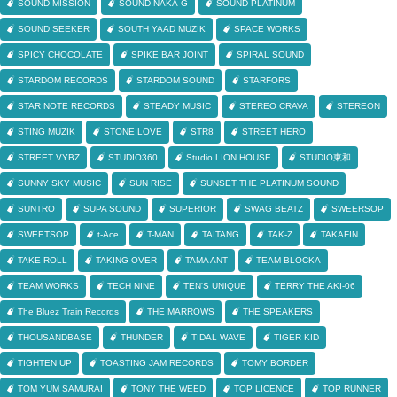
SOUND MISSION
SOUND NAKA-G
SOUND PLATINUM
SOUND SEEKER
SOUTH YAAD MUZIK
SPACE WORKS
SPICY CHOCOLATE
SPIKE BAR JOINT
SPIRAL SOUND
STARDOM RECORDS
STARDOM SOUND
STARFORS
STAR NOTE RECORDS
STEADY MUSIC
STEREO CRAVA
STEREON
STING MUZIK
STONE LOVE
STR8
STREET HERO
STREET VYBZ
STUDIO360
Studio LION HOUSE
STUDIO東和
SUNNY SKY MUSIC
SUN RISE
SUNSET THE PLATINUM SOUND
SUNTRO
SUPA SOUND
SUPERIOR
SWAG BEATZ
SWEERSOP
SWEETSOP
t-Ace
T-MAN
TAITANG
TAK-Z
TAKAFIN
TAKE-ROLL
TAKING OVER
TAMA ANT
TEAM BLOCKA
TEAM WORKS
TECH NINE
TEN'S UNIQUE
TERRY THE AKI-06
The Bluez Train Records
THE MARROWS
THE SPEAKERS
THOUSANDBASE
THUNDER
TIDAL WAVE
TIGER KID
TIGHTEN UP
TOASTING JAM RECORDS
TOMY BORDER
TOM YUM SAMURAI
TONY THE WEED
TOP LICENCE
TOP RUNNER