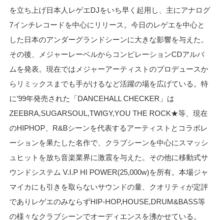
を立ち上げ日本人レゲエDJをいち早く起用し、主にアナログ
7インチレコードを中心にリリース。今日のレゲエを中心と
した日本のアンダーグランドシーンに大きな影響を与えた。
その後、メジャーレーベルからコンピレーションCDアルバ
ムを発表。現在ではメジャーアーティストのプロデュースか
らリミックスまでも手がけるなど活躍の場を広げている。特
に’99年発売された「DANCEHALL CHECKER」は
ZEEBRA,SUGARSOUL,TWIGY,YOU THE ROCK★等、現在
のHIPHOP、R&Bシーンを代表するアーティストとコラボレ
ーションを果たした名作で、クラブシーンを中心にスマッシ
ュヒットを放ち音楽業界に激震を与えた。その他に移動式サ
ウンドシステム V.I.P HI POWER(25,000w)を所有。本場ジャ
マイカにも引きを取らないサウンドの量、クオリティが定評
でありレゲエのみならずHIP-HOP,HOUSE,DRUM&BASS等
の様々なクラブシーンでオーディエンスを沸かせている。