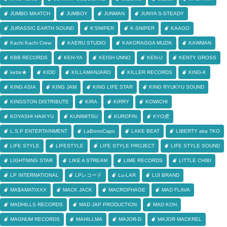
JUMBO MAATCH
JUMBOY
JUNMAN
JUNYA S-STEADY
JURASSIC EARTH SOUND
K'SNIPER
K-SNIPER
KAAGO
Kachi Kachi Crew
KAERU STUDIO
KAKORAGGA MUZIK
KAWMAN
KBB RECORDS
KEH-YA
KEISH UNNO
KEN-U
KENTY GROSS
kette★
KIDD
KILLAMANJARO
KILLER RECORDS
KING-K
KING ASIA
KING JAM
KING LIFE STAR
KING RYUKYU SOUND
KINGSTON DISTRIBUTE
KIRA
KIRRY
KOWICHI
KOYASHI HAIKYU
KUNIMITSU
KUROFIN
KYO虎
L.S.P ENTERTAINMENT
LaBonoCapo
LAKE BEAT
LIBERTY aka TKO
LIFE STYLE
LIFESTYLE
LIFE STYLE PROJECT
LIFE STYLE SOUND
LIGHTNING STAR
LIKE A STREAM
LIME RECORDS
LITTLE CHIBI
LP INTERNATIONAL
LPレコード
Lu-LAR
LUI BRAND
MA$AMATIXXX
MACK JACK
MACROPHAGE
MAD FLAVA
MADHILLS RECORDS
MAD JAP PRODUCTION
MAD KOH
MAGNUM RECORDS
MAHILLMA
MAJOR-D
MAJOR MACKREL