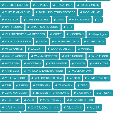
TORIDE RECORDS
TOTALIZE
TRIGA FINGA
TRINITY MUZIK
TURTLE MANS CLUB
TWINKLING STARS RECORDS
U-DOU&PLATY
U-J TYSON
U-MIES RECORDS
U-MIO
U.H.O Records
UJ
UNITY SOUND
UPPER CUT RECORDS
UTH
V.I.P INTERNATIONAL RECORDS
VADER
VIGORMAN
Village Again
VINYL JUNKIE KREW
ViViNA
VORTEX RECORDS
VP RECORDS
VYBZ KARTEL
WAGGY-T
WAKA JAPAN ENT.
WARD21
WAYNE WONDER
Wheelie RECORDS
WILD MONGOL
WING FLOOR
WIZA ROZA
WOODMAN
XTERMINATOR
YA-LOW
YABBY YOU
YARD BEAT
YARDCORE ENTERTAINMENT
YASUDA RYOMA
YELLOW CHOICE
YELLOW NAKED FILM
YOYO-C
YUNG J.R MUSIC
ZARI
ZAROO
ZEBRAMAN
ZENDAMAN
ZERO
ZERO MOVEMENT
ZEROSEN INTERNATIONAL
ZION TRAIN
ZIP NEXT
ZOVE KING
ZYNIE
あげたがりMusic
あばれ馬RECORDS
こだまレコード
ごってええやんレコード
たけしビート
たなけん