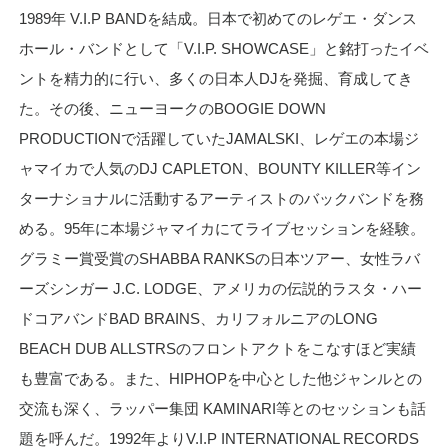
1989年 V.I.P BANDを結成。日本で初めてのレゲエ・ダンス
ホール・バンドとして「V.I.P. SHOWCASE」と銘打ったイベ
ントを精力的に行い、多くの日本人DJを発掘、育成してき
た。その後、ニューヨークのBOOGIE DOWN
PRODUCTIONで活躍していたJAMALSKI、レゲエの本場ジ
ャマイカで人気のDJ CAPLETON、BOUNTY KILLER等イン
ターナショナルに活動するアーティストのバックバンドを務
める。95年に本場ジャマイカにてライブセッションを経験。
グラミー賞受賞のSHABBA RANKSの日本ツアー、女性ラバ
ーズシンガー J.C. LODGE、アメリカの伝説的ラスタ・ハー
ドコアバンドBAD BRAINS、カリフォルニアのLONG
BEACH DUB ALLSTRSのフロントアクトをこなすほど実績
も豊富である。また、HIPHOPを中心とした他ジャンルとの
交流も深く、ラッパー集団 KAMINARI等とのセッションも話
題を呼んだ。1992年よりV.I.P INTERNATIONAL RECORDS