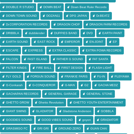
DOUBLE R STUDIO
DOWN BEAT
Down Beat Ruler Records
DOWN TOWN SOUND
DOZAN11
DPG JAPAN
Dr.BEATZ
Dr.CORPORATION RECORDS
DRAGON CHOP
DRAGON FARM RECORDS
DRIBBLA
dubblender
DUPPIES BAND
DVD
EARTH PAINT
EARTH SOUND
EAST ROCK
EMPEROR
EN-JOINT
EP
ESCAPE
EXPRESS
EXTRA CLASSIC
EXTRA POWA RECORDS
FALCON
FAST ISLAND
FATHER G SOUND
FAT SANTA
FILTER KINGS
FIRE BALL
FIRST DESIGN
FLASH LIGHT
FLY GOLD
FORGUN SOUND
FRANKIE PARIS
FU-IN
FUJIYAMA
G-Conkarah
G-CONQUEROR
G-MAN
G2
GACHA MEDZ
GACHAPAN RECORDS
GENERAL GARAGE
GENERAL STONE
GHETTO GROW
Ghetto Revolution
GHETTO YOUTH ENTERTAINMENT
GIANT SWING
GLADIATOR
Gladstone Anderson
GOBBLA
GOODIES SOUND
GOOD VIBES SOUND
goyon
GRADIATOR
GRASMIGO FC
GRI GRI
GROUND ZERO
GUAN CHAI