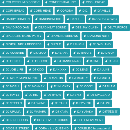
COLOSSEUM DISCOTIC
CONFIFRNTIAL INC.
COOL DREAD
CORNBREAD
CORN HEAD
CORONA
D.D.
DA'VILLE
DADDY DRAGON
DANCINGMOOD
DANDEE
Danne the records
DAVID RODIGAN
DEAD HEAT SOUND
DEE JAY CLASH
DELTA FORCE
DIALECTIC MUZIK PARTY
DIAMOND ARROWS
DIAMOND NUTZ
DIGITAL NINJA RECORDS
DIZZLE
DJ 2HIGH
DJ 5-ISLAND
DJ AKANABE
DJ AZOO
DJ BANA
DJ BIGG-S
DJ DIGGY
DJ GENIUS
DJ GEORGE
DJ HANMERNAO
DJ INO
DJ JIN
DJ JOE LIFE
DJ KIDD
DJ KIXXX
DJ LEAD
DJ LUKE
DJ MARK MOVEMENTS
DJ MARTIN
DJ MIGHTY
DJ MUTO
DJ NOBU
DJ NONKEY
DJ NUCKEY
DJ OGGY
DJ PLAM
DJ RAYLY
DJ RIO
DJ RYOW
DJ SN-Z
DJ SPACEKID
DJ STEELO
DJ SWING
DJ TAKU
DJ TY-KOH
DJ UNI
DJ URUMA
DJ WATARU
DJ YAMA
DJ YUTAKA
DJ邪魔仮面
DLIP RECORDS
DOG LOVE RECORDS
DO IT MOVEMENT
DOOBIE STUDIO
DORA a.k.a QUEEN D
DOUBLE-J International