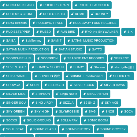
ROCKERS ISLAND
ROCKERS TRAIN
ROCKET LAUNCHER
RODEM CYCLONE
RODEO RADIO
ROMIE
ROONEY
RS64 Records
RUDEBWOY FACE
RUDEBWOY FUNK RECORDS
RUDIESTEPPER
RUEED
RUN BIRD
RYO the SKYWALKER
S.K
SAIBA
SakiTommy
SAMI-T
SATIAN MUSIC PRODUCTION
SATIAN MUZIK PRODUCTION
SATIAN STUDIO
SATTO
SCORCHER HI FI
SCORPION
SEASIDE ENT RECORDS
SERPENT
SEVEN STAR
SHADOW SHOGUN
SHADY
Shalom
shantylife山口
SHIBA YANKEE
SHINGO★西成
SHINING Entertainment
SHOCK EYE
SHOWGA
SHUN
SILENCER
SILVER BUCK
SILVER HAWK
SILVER KING
SIMPSON
Singa Naoto
SING ARTHUR
SINGER SOU
SING J ROY
SIZZLA
SJ SN-Z
SKY ACE
SKY GREEN
SKY HIGH
SLY&ROBBIE
SMG
SNOB
SOCA
SOCKS
SOLID GROUND
SOLLA RAY
SONIC BOOM
SOUL BEAT
SOUND CLASH
SOUND ENERGY
SOUND GROSSY