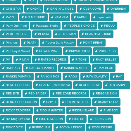
office446
OGA
Okawa&The Ruler
ONEROOTS MUSIC WORKS
ONE STAR
ONGYA
ORIGINAL KOSE
OVER COME
OVERHEAT
P-VINE
P.O.M STUDIO
PAM PAM
PAPA B
papamush
Party Gun Paul
Patapata Studio
PEOPLE'S CHOICE
PEQUU
PERFECT LOVE
PERSIA
PETER MAN
PHANTOM SOUND
Pinchers
PLATY
Pocket Dank Factory
POINT BREAK
Port Royal Market
POWER WAVE
PRIVATE SIGN
PROGRESS
PV
R-MAN
R-RATED RECORDS
R-TONE
RACY BULLET
RAGGA-G
RAGGA CHANNEL
RAINBOW MUSIC
RAM HEAD
RANKIN PUMPKIN
RANKIN TAXI
RAOU
RAW QUALITY
RAY
REALITY SHOCK
REALIZE International
REALIZE POW
RED CARPET
RED EYE
RED SPIDER
RED ZONE RECORDS
REGGAE ZION
RENOX PRODUCTION
Retro-T
RHYME STREET
Rhythm Of Life
RICKY TROOPER
RIDDIM HUNTER
RIDDIM ISLAND
RIME BOX
Rio KIng Life Star
RISE O MISSION
RISE UP
RISING SUN
RISKY DICE
RISPEC JAM
ROCKA 1 DISCO
ROCK DESIRE