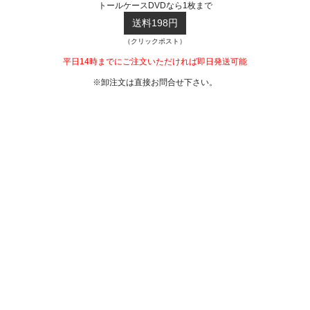
トールケースDVDなら1枚まで
送料198円
（クリックポスト）
平日14時までにご注文いただければ即日発送可能
※卸注文は直接お問合せ下さい。