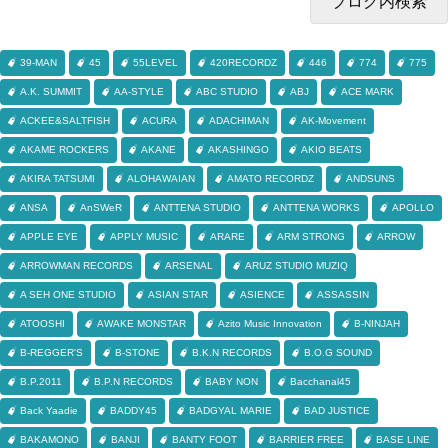
39-MAN
45
55LEVEL
420RECORDZ
446
774
775
A.K. SUMMIT
AA-STYLE
ABC STUDIO
ABJ
ACE MARK
ACKEE&SALTFISH
ACURA
ADACHIMAN
AK-Movement
AKAME ROCKERS
AKANE
AKASHINGO
AKIO BEATS
AKIRA TATSUMI
ALOHAWAIAN
AMATO RECORDZ
ANDSUNS
ANSA
AnSWeR
ANTTENA STUDIO
ANTTENA WORKS
APOLLO
APPLE EYE
APPLY MUSIC
ARARE
ARM STRONG
ARROW
ARROWMAN RECORDS
ARSENAL
ARUZ STUDIO MUZIQ
A SEH ONE STUDIO
ASIAN STAR
ASIENCE
ASSASSIN
ATOOSHI
AWAKE MONSTAR
Azito Music Innovation
B-NINJAH
B-REGGER'S
B-STONE
B.K.N RECORDS
B.O.G SOUND
B.P.2011
B.P.N RECORDS
BABY NON
Bacchanal45
Back Yaadie
BADDY45
BADGYAL MARIE
BAD JUSTICE
BAKAMONO
BANJI
BANTY FOOT
BARRIER FREE
BASE LINE