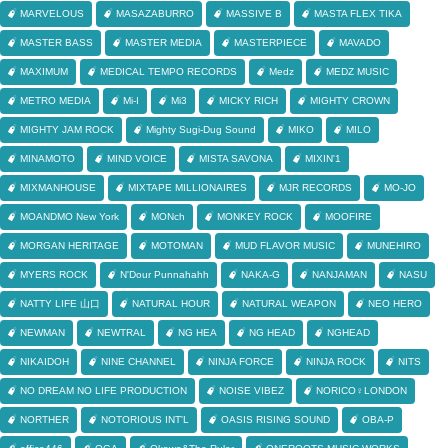
MARVELOUS
MASAZABURRO
MASSIVE B
MASTA FLEX TIKA
MASTER BASS
MASTER MEDIA
MASTERPIECE
MAVADO
MAXIMUM
MEDICAL TEMPO RECORDS
Medz
MEDZ MUSIC
METRO MEDIA
Mi-I
Mi3
MICKY RICH
MIGHTY CROWN
MIGHTY JAM ROCK
Mighty Sugi-Dug Sound
MIKO
MILO
MINAMOTO
MIND VOICE
MISTA SAVONA
MIXIN'1
MIXMANHOUSE
MIXTAPE MILLIONAIRES
MJR RECORDS
MO-JO
MOANDMO New York
MONch
MONKEY ROCK
MOOFIRE
MORGAN HERITAGE
MOTOMAN
MUD FLAVOR MUSIC
MUNEHIRO
MYERS ROCK
N'Dour Punnahahh
NAKA-G
NANJAMAN
NASU
NATTY LIFE 山口
NATURAL HOUR
NATURAL WEAPON
NEO HERO
NEWMAN
NEWTRAL
NG HEA
NG HEAD
NGHEAD
NIKAIDOH
NINE CHANNEL
NINJA FORCE
NINJA ROCK
NITS
NO DREAM NO LIFE PRODUCTION
NOISE VIBEZ
NORICO♀LONDON
NORTHER
NOTORIOUS INT'L
OASIS RISING SOUND
OBA-P