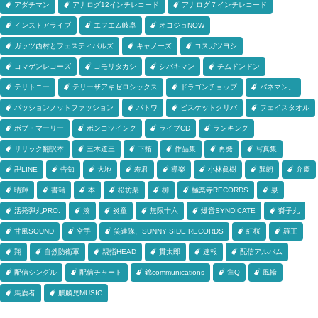
アダチマン
アナログ12インチレコード
アナログ７インチレコード
インストアライブ
エフエム岐阜
オコジョNOW
ガッツ西村とフェスティバルズ
キャノーズ
コスガツヨシ
コマゲンレコーズ
コモリタカシ
シバキマン
チムドンドン
テリトニー
テリーザアキゼロシックス
ドラゴンチョップ
バネマン。
パッションノットファッション
パトワ
ビスケットクリバ
フェイスタオル
ボブ・マーリー
ポンコツインク
ライブCD
ランキング
リリック翻訳本
三木道三
下拓
作品集
再発
写真集
卍LINE
告知
大地
寿君
導楽
小林眞樹
巽朗
弁慶
晴輝
書籍
本
松坊栗
柳
極楽寺RECORDS
泉
活発弾丸PRO.
湊
炎童
無限十六
爆音SYNDICATE
獅子丸
甘風SOUND
空手
笑連隊、SUNNY SIDE RECORDS
紅桜
羅王
翔
自然防衛軍
親指HEAD
貫太郎
速報
配信アルバム
配信シングル
配信チャート
錦communications
隼Q
風輪
馬鹿者
麒麟児MUSIC