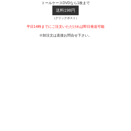
トールケースDVDなら1枚まで
送料198円
（クリックポスト）
平日14時までにご注文いただければ即日発送可能
※卸注文は直接お問合せ下さい。