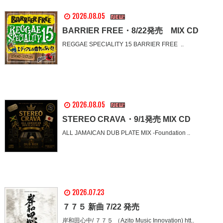
2026.08.05
BARRIER FREE・8/22発売 MIX CD
REGGAE SPECIALITY 15 BARRIER FREE ..
2026.08.05
STEREO CRAVA・9/1発売 MIX CD
ALL JAMAICAN DUB PLATE MIX -Foundation ..
2026.07.23
７７５ 新曲 7/22 発売
岸和田心中/ ７７５ （Azito Music Innovation) htt..