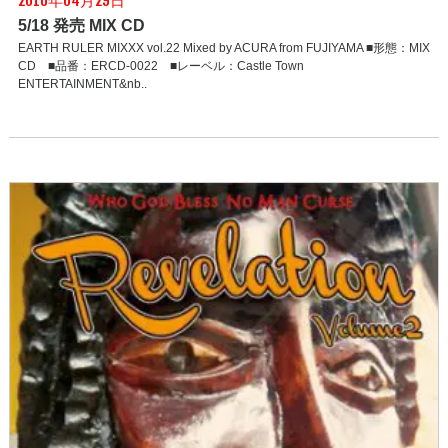
2016年04月29日
5/18 発売 MIX CD
EARTH RULER MIXXX vol.22 Mixed by ACURA from FUJIYAMA ■形態：MIX
CD ■品番：ERCD-0022 ■レーベル：Castle Town
ENTERTAINMENT&nb..