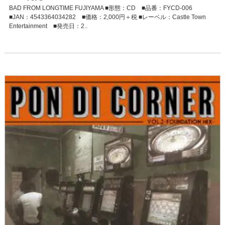
BAD FROM LONGTIME FUJIYAMA ■形態：CD ■品番：FYCD-006
■JAN：4543364034282 ■価格：2,000円＋税 ■レーベル：Castle Town
Entertainment ■発売日：2..