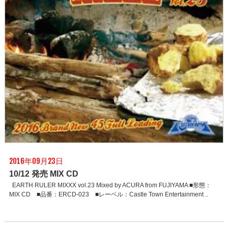
2016年09月23日
10/12 発売 MIX CD
EARTH RULER MIXXX vol.23 Mixed by ACURA from FUJIYAMA ■形態：
MIX CD ■品番：ERCD-023 ■レーベル：Castle Town Entertainment ..