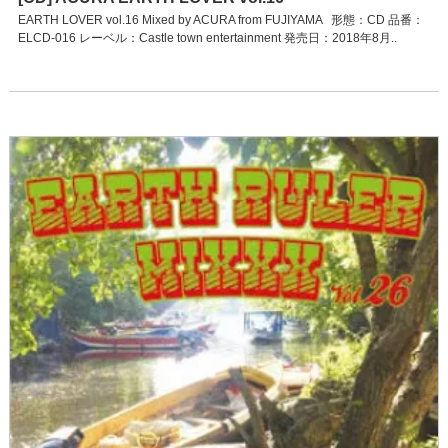
EARTH LOVER vol.16 Mixed by ACURA from FUJIYAMA 形態：CD 品番：
ELCD-016 レーベル：Castle town entertainment 発売日：2018年8月..