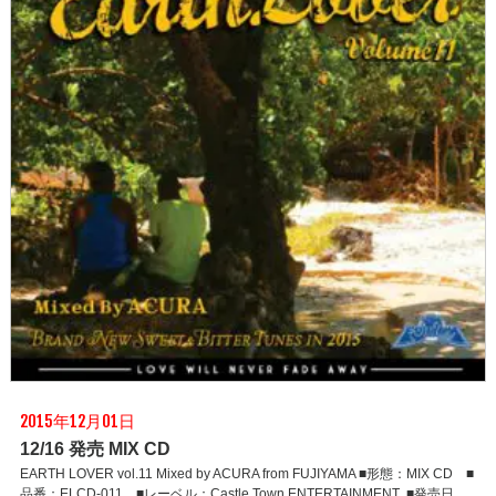
2015年12月01日
12/16 発売 MIX CD
EARTH LOVER vol.11 Mixed by ACURA from FUJIYAMA ■形態：MIX CD ■
品番：ELCD-011 ■レーベル：Castle Town ENTERTAINMENT ■発売日..