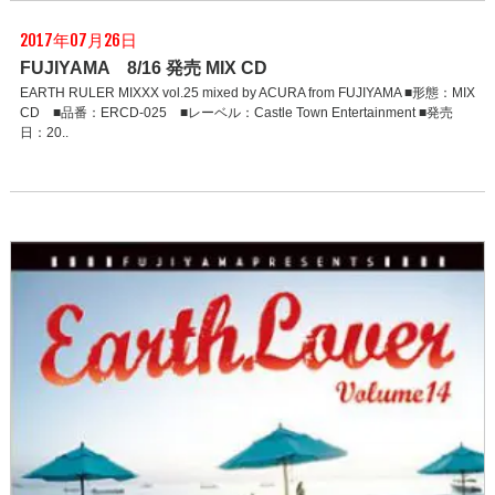
2017年07月26日
FUJIYAMA 8/16 発売 MIX CD
EARTH RULER MIXXX vol.25 mixed by ACURA from FUJIYAMA ■形態：MIX
CD ■品番：ERCD-025 ■レーベル：Castle Town Entertainment ■発売
日：20..