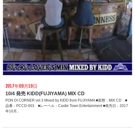
2017年09月19日
10/4 発売 KIDD(FUJIYAMA) MIX CD
PON DI CORNER vol.3 Mixed by KIDD from FUJIYAMA ■形態：MIX CD ■
品番：PCCD-003 ■レーベル：Castle Town Entertainment ■発売日：2017
年10月..