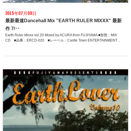
2015年07月09日
最新最速Dancehall Mix "EARTH RULER MIXXX" 最新
作 7/･･
Earth Ruler Mixxx vol.20 Mixed by ACURA from FUJIYAMA ■形態：MIX
CD ■品番：ERCD-020 ■レーベル：Castle Town ENTERTAINMENT ..