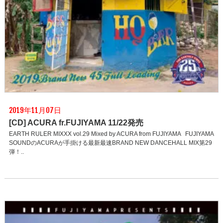
2019年11月07日
[CD] ACURA fr.FUJIYAMA 11/22発売
EARTH RULER MIXXX vol.29 Mixed by ACURA from FUJIYAMA FUJIYAMA
SOUNDのACURAが手掛ける最新最速BRAND NEW DANCEHALL MIX第29
弾！..