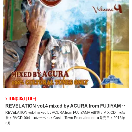
2018年05月10日
REVELATION vol.4 mixed by ACURA from FUJIYAM･･
REVELATION vol.4 mixed by ACURA from FUJIYAMA ■形態：MIX CD ■品
番：RVCD-004 ■レーベル：Castle Town Entertainment ■発売日：2018年
3月..