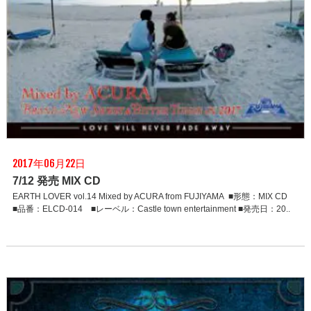
2017年06月22日
7/12 発売 MIX CD
EARTH LOVER vol.14 Mixed by ACURA from FUJIYAMA ■形態：MIX CD
■品番：ELCD-014 ■レーベル：Castle town entertainment ■発売日：20..