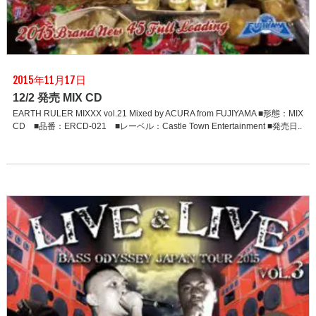
2015年11月17日
12/2 発売 MIX CD
EARTH RULER MIXXX vol.21 Mixed by ACURA from FUJIYAMA ■形態：MIX
CD ■品番：ERCD-021 ■レーベル：Castle Town Entertainment ■発売日..