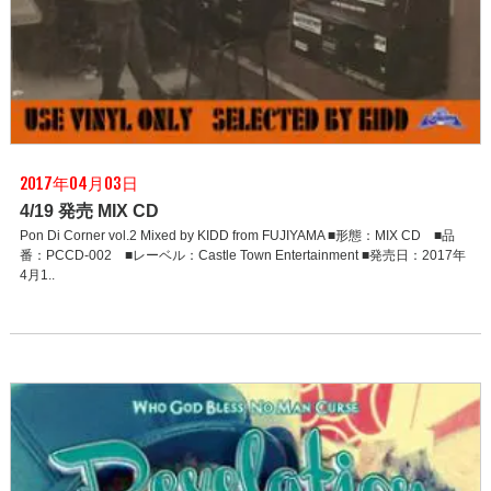
2017年04月03日
4/19 発売 MIX CD
Pon Di Corner vol.2 Mixed by KIDD from FUJIYAMA ■形態：MIX CD ■品
番：PCCD-002 ■レーベル：Castle Town Entertainment ■発売日：2017年
4月1..