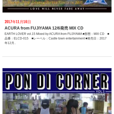
2017年11月16日
ACURA from FUJIYAMA 12/6発売 MIX CD
EARTH LOVER vol.15 Mixed by ACURA from FUJIYAMA ■形態：MIX CD ■
品番：ELCD-015 ■レーベル：Castle town entertainment ■発売日：2017
年12月..