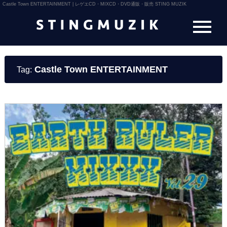
Castle Town ENTERTAINMENT | レゲエCD・MIXCD・DVD通販・販売 STING MUZIK
Castle Town ENTERTAINMENT
Tag: