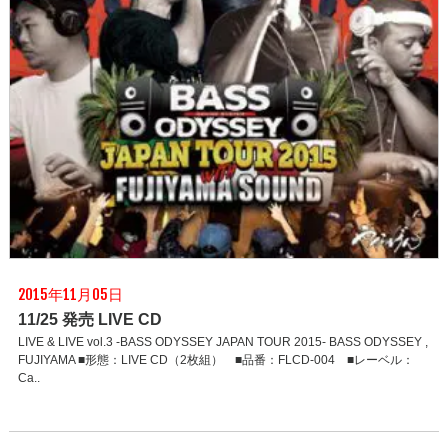
2015年11月05日
11/25 発売 LIVE CD
LIVE & LIVE vol.3 -BASS ODYSSEY JAPAN TOUR 2015- BASS ODYSSEY ,
FUJIYAMA ■形態：LIVE CD（2枚組） ■品番：FLCD-004 ■レーベル：
Ca..