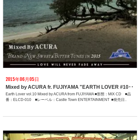
2015年06月05日
Mixed by ACURA fr. FUJIYAMA "EARTH LOVER #10･･
Earth Lover vol.10 Mixed by ACURA from FUJIYAMA ■形態：MIX CD ■品
番：ELCD-010 ■レーベル：Castle Town ENTERTAINMENT ■発売日..