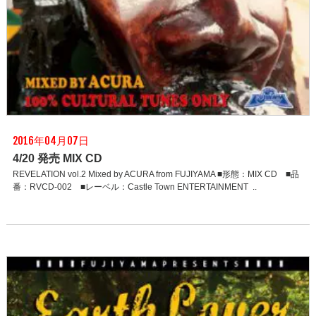
2016年04月07日
4/20 発売 MIX CD
REVELATION vol.2 Mixed by ACURA from FUJIYAMA ■形態：MIX CD ■品
番：RVCD-002 ■レーベル：Castle Town ENTERTAINMENT ..