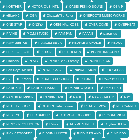
NORTHER
NOTORIOUS INT'L
OASIS RISING SOUND
OBA-P
office446
OGA
Okawa&The Ruler
ONEROOTS MUSIC WORKS
ONE STAR
ONGYA
ORIGINAL KOSE
OVER COME
OVERHEAT
P-VINE
P.O.M STUDIO
PAM PAM
PAPA B
papamush
Party Gun Paul
Patapata Studio
PEOPLE'S CHOICE
PEQUU
PERFECT LOVE
PERSIA
PETER MAN
PHANTOM SOUND
Pinchers
PLATY
Pocket Dank Factory
POINT BREAK
Port Royal Market
POWER WAVE
PRIVATE SIGN
PROGRESS
PV
R-MAN
R-RATED RECORDS
R-TONE
RACY BULLET
RAGGA-G
RAGGA CHANNEL
RAINBOW MUSIC
RAM HEAD
RANKIN PUMPKIN
RANKIN TAXI
RAOU
RAW QUALITY
RAY
REALITY SHOCK
REALIZE International
REALIZE POW
RED CARPET
RED EYE
RED SPIDER
RED ZONE RECORDS
REGGAE ZION
RENOX PRODUCTION
Retro-T
RHYME STREET
Rhythm Of Life
RICKY TROOPER
RIDDIM HUNTER
RIDDIM ISLAND
RIME BOX