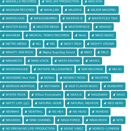
MADHILLS RECORDS
MAD JAP PRODUCTION
MAD KOH
MAGNUM RECORDS
MAHILLMA
MAJOR-D
MAJOR MACKREL
MARVELOUS
MASAZABURRO
MASSIVE B
MASTA FLEX TIKA
MASTER BASS
MASTER MEDIA
MASTERPIECE
MAVADO
MAXIMUM
MEDICAL TEMPO RECORDS
Medz
MEDZ MUSIC
METRO MEDIA
Mi-I
Mi3
MICKY RICH
MIGHTY CROWN
MIGHTY JAM ROCK
Mighty Sugi-Dug Sound
MIKO
MILO
MINAMOTO
MIND VOICE
MISTA SAVONA
MIXIN'1
MIXMANHOUSE
MIXTAPE MILLIONAIRES
MJR RECORDS
MO-JO
MOANDMO New York
MONch
MONKEY ROCK
MOOFIRE
MORGAN HERITAGE
MOTOMAN
MUD FLAVOR MUSIC
MUNEHIRO
MYERS ROCK
N'Dour Punnahahh
NAKA-G
NANJAMAN
NASU
NATTY LIFE 山口
NATURAL HOUR
NATURAL WEAPON
NEO HERO
NEWMAN
NEWTRAL
NG HEA
NG HEAD
NGHEAD
NIKAIDOH
NINE CHANNEL
NINJA FORCE
NINJA ROCK
NITS
NO DREAM NO LIFE PRODUCTION
NOISE VIBEZ
NORICO♀LONDON