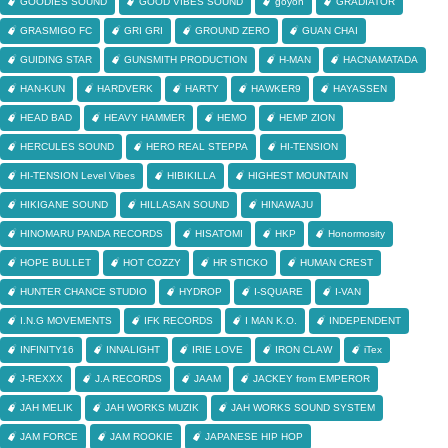
GOODIES SOUND
GOOD VIBES SOUND
goyon
GRADIATOR
GRASMIGO FC
GRI GRI
GROUND ZERO
GUAN CHAI
GUIDING STAR
GUNSMITH PRODUCTION
H-MAN
HACNAMATADA
HAN-KUN
HARDVERK
HARTY
HAWKER9
HAYASSEN
HEAD BAD
HEAVY HAMMER
HEMO
HEMP ZION
HERCULES SOUND
HERO REAL STEPPA
HI-TENSION
HI-TENSION Level Vibes
HIBIKILLA
HIGHEST MOUNTAIN
HIKIGANE SOUND
HILLASAN SOUND
HINAWAJU
HINOMARU PANDA RECORDS
HISATOMI
HKP
Honormosity
HOPE BULLET
HOT COZZY
HR STICKO
HUMAN CREST
HUNTER CHANCE STUDIO
HYDROP
I-SQUARE
I-VAN
I.N.G MOVEMENTS
IFK RECORDS
I MAN K.O.
INDEPENDENT
INFINITY16
INNALIGHT
IRIE LOVE
IRON CLAW
iTex
J-REXXX
J.A RECORDS
JAAM
JACKEY from EMPEROR
JAH MELIK
JAH WORKS MUZIK
JAH WORKS SOUND SYSTEM
JAM FORCE
JAM ROOKIE
JAPANESE HIP HOP