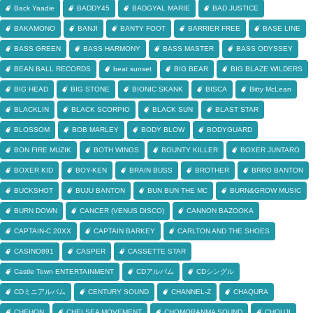
Back Yaadie
BADDY45
BADGYAL MARIE
BAD JUSTICE
BAKAMONO
BANJI
BANTY FOOT
BARRIER FREE
BASE LINE
BASS GREEN
BASS HARMONY
BASS MASTER
BASS ODYSSEY
BEAN BALL RECORDS
beat sunset
BIG BEAR
BIG BLAZE WILDERS
BIG HEAD
BIG STONE
BIONIC SKANK
BISCA
Bitty McLean
BLACKLIN
BLACK SCORPIO
BLACK SUN
BLAST STAR
BLOSSOM
BOB MARLEY
BODY BLOW
BODYGUARD
BON FIRE MUZIK
BOTH WINGS
BOUNTY KILLER
BOXER JUNTARO
BOXER KID
BOY-KEN
BRAIN BUSS
BROTHER
BRRO BANTON
BUCKSHOT
BUJU BANTON
BUN BUN THE MC
BURN&GROW MUSIC
BURN DOWN
CANCER (VENUS DISCO)
CANNON BAZOOKA
CAPTAIN-C 20XX
CAPTAIN BARKEY
CARLTON AND THE SHOES
CASINO891
CASPER
CASSETTE STAR
Castle Town ENTERTAINMENT
CDアルバム
CDシングル
CDミニアルバム
CENTURY SOUND
CHANNEL-Z
CHAQURA
CHEHON
CHELSEA MOVEMENT
CHOMORANMA SOUND
CHOUJI