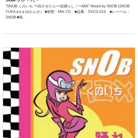
"SNOB くのいち 〜回させたら〜倍踊らし！〜MIX" Mixed by SNOB (SNOB
YUKA a.k.a ゆかんせ） ■形態：MIX CD ■品番：SVCD-016 ■レーベル：
SNOB ■発..