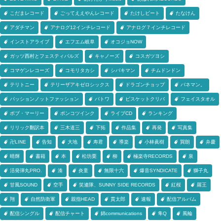
こだまレコード
ごってええやんレコード
たけしビート
たなけん
アダチマン
アナログ12インチレコード
アナログ７インチレコード
インストアライブ
エフエム岐阜
オコジョNOW
ガッツ西村とフェスティバルズ
キャノーズ
コスガツヨシ
コマゲンレコーズ
コモリタカシ
シバキマン
チムドンドン
テリトニー
テリーザアキゼロシックス
ドラゴンチョップ
バネマン。
パッションノットファッション
パトワ
ビスケットクリバ
フェイスタオル
ボブ・マーリー
ポンコツインク
ライブCD
ランキング
リリック翻訳本
三木道三
下拓
作品集
再発
写真集
卍LINE
告知
大地
寿君
導楽
小林眞樹
巽朗
弁慶
晴輝
書籍
本
松坊栗
柳
極楽寺RECORDS
泉
活発弾丸PRO.
湊
炎童
無限十六
爆音SYNDICATE
獅子丸
甘風SOUND
空手
笑連隊、SUNNY SIDE RECORDS
紅桜
羅王
翔
自然防衛軍
親指HEAD
貫太郎
速報
配信アルバム
配信シングル
配信チャート
錦communications
隼Q
風輪