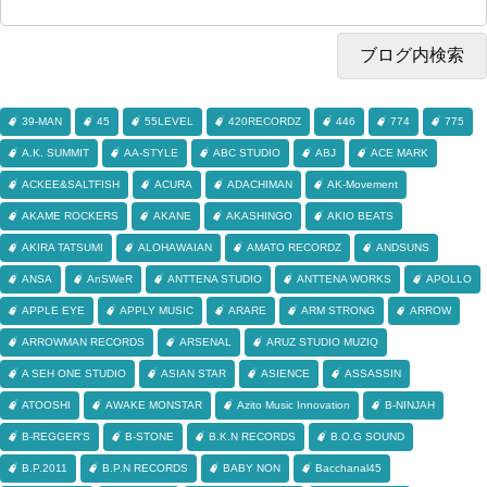
39-MAN
45
55LEVEL
420RECORDZ
446
774
775
A.K. SUMMIT
AA-STYLE
ABC STUDIO
ABJ
ACE MARK
ACKEE&SALTFISH
ACURA
ADACHIMAN
AK-Movement
AKAME ROCKERS
AKANE
AKASHINGO
AKIO BEATS
AKIRA TATSUMI
ALOHAWAIAN
AMATO RECORDZ
ANDSUNS
ANSA
AnSWeR
ANTTENA STUDIO
ANTTENA WORKS
APOLLO
APPLE EYE
APPLY MUSIC
ARARE
ARM STRONG
ARROW
ARROWMAN RECORDS
ARSENAL
ARUZ STUDIO MUZIQ
A SEH ONE STUDIO
ASIAN STAR
ASIENCE
ASSASSIN
ATOOSHI
AWAKE MONSTAR
Azito Music Innovation
B-NINJAH
B-REGGER'S
B-STONE
B.K.N RECORDS
B.O.G SOUND
B.P.2011
B.P.N RECORDS
BABY NON
Bacchanal45