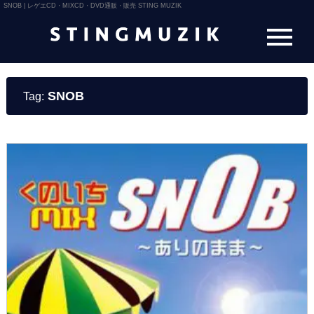
SNOB | レゲエCD・MIXCD・DVD通販・販売 STING MUZIK
SNOB
Tag: