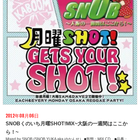
2012年08月06日
SNOBくのいち月曜SHOT!MIX~大阪の一週間はここか
ら！~
Mixed by SNOB (SNOB YUKA aka ゆかんせ） ■形態：MIX CD ■品番：