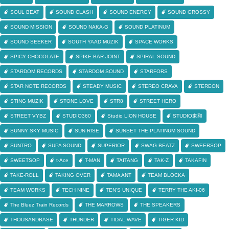
SOUL BEAT
SOUND CLASH
SOUND ENERGY
SOUND GROSSY
SOUND MISSION
SOUND NAKA-G
SOUND PLATINUM
SOUND SEEKER
SOUTH YAAD MUZIK
SPACE WORKS
SPICY CHOCOLATE
SPIKE BAR JOINT
SPIRAL SOUND
STARDOM RECORDS
STARDOM SOUND
STARFORS
STAR NOTE RECORDS
STEADY MUSIC
STEREO CRAVA
STEREON
STING MUZIK
STONE LOVE
STR8
STREET HERO
STREET VYBZ
STUDIO360
Studio LION HOUSE
STUDIO東和
SUNNY SKY MUSIC
SUN RISE
SUNSET THE PLATINUM SOUND
SUNTRO
SUPA SOUND
SUPERIOR
SWAG BEATZ
SWEERSOP
SWEETSOP
t-Ace
T-MAN
TAITANG
TAK-Z
TAKAFIN
TAKE-ROLL
TAKING OVER
TAMA ANT
TEAM BLOCKA
TEAM WORKS
TECH NINE
TEN'S UNIQUE
TERRY THE AKI-06
The Bluez Train Records
THE MARROWS
THE SPEAKERS
THOUSANDBASE
THUNDER
TIDAL WAVE
TIGER KID