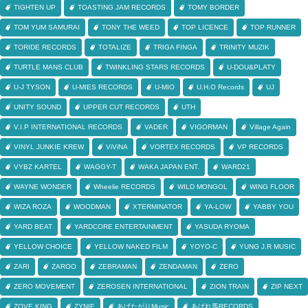
TIGHTEN UP
TOASTING JAM RECORDS
TOMY BORDER
TOM YUM SAMURAI
TONY THE WEED
TOP LICENCE
TOP RUNNER
TORIDE RECORDS
TOTALIZE
TRIGA FINGA
TRINITY MUZIK
TURTLE MANS CLUB
TWINKLING STARS RECORDS
U-DOU&PLATY
U-J TYSON
U-MIES RECORDS
U-MIO
U.H.O Records
UJ
UNITY SOUND
UPPER CUT RECORDS
UTH
V.I.P INTERNATIONAL RECORDS
VADER
VIGORMAN
Village Again
VINYL JUNKIE KREW
ViViNA
VORTEX RECORDS
VP RECORDS
VYBZ KARTEL
WAGGY-T
WAKA JAPAN ENT.
WARD21
WAYNE WONDER
Wheelie RECORDS
WILD MONGOL
WING FLOOR
WIZA ROZA
WOODMAN
XTERMINATOR
YA-LOW
YABBY YOU
YARD BEAT
YARDCORE ENTERTAINMENT
YASUDA RYOMA
YELLOW CHOICE
YELLOW NAKED FILM
YOYO-C
YUNG J.R MUSIC
ZARI
ZAROO
ZEBRAMAN
ZENDAMAN
ZERO
ZERO MOVEMENT
ZEROSEN INTERNATIONAL
ZION TRAIN
ZIP NEXT
ZOVE KING
ZYNIE
あげたがりMusic
あばれ馬RECORDS