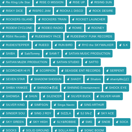
Rio KIng Life Star
RISE O MISSION
RISE UP
RISING SUN
RISKY DICE
RISPEC JAM
ROCKA 1 DISCO
ROCK DESIRE
ROCKERS ISLAND
ROCKERS TRAIN
ROCKET LAUNCHER
RODEM CYCLONE
RODEO RADIO
ROMIE
ROONEY
RS64 Records
RUDEBWOY FACE
RUDEBWOY FUNK RECORDS
RUDIESTEPPER
RUEED
RUN BIRD
RYO the SKYWALKER
S.K
SAIBA
SakiTommy
SAMI-T
SATIAN MUSIC PRODUCTION
SATIAN MUZIK PRODUCTION
SATIAN STUDIO
SATTO
SCORCHER HI FI
SCORPION
SEASIDE ENT RECORDS
SERPENT
SEVEN STAR
SHADOW SHOGUN
SHADY
Shalom
shantylife山口
SHIBA YANKEE
SHINGO★西成
SHINING Entertainment
SHOCK EYE
SHOWGA
SHUN
SILENCER
SILVER BUCK
SILVER HAWK
SILVER KING
SIMPSON
Singa Naoto
SING ARTHUR
SINGER SOU
SING J ROY
SIZZLA
SJ SN-Z
SKY ACE
SKY GREEN
SKY HIGH
SLY&ROBBIE
SMG
SNOB
SOCA
SOCKS
SOLID GROUND
SOLLA RAY
SONIC BOOM