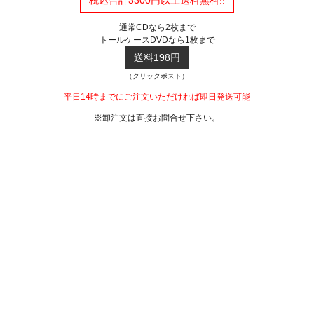
通常CDなら2枚まで
トールケースDVDなら1枚まで
送料198円
（クリックポスト）
平日14時までにご注文いただければ即日発送可能
※卸注文は直接お問合せ下さい。