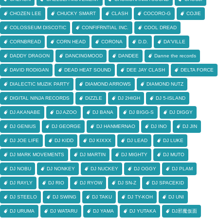
CHOZEN LEE
CHUCKY SMART
CLASH
COCORO-G
COJIE
COLOSSEUM DISCOTIC
CONFIFRNTIAL INC.
COOL DREAD
CORNBREAD
CORN HEAD
CORONA
D.D.
DA'VILLE
DADDY DRAGON
DANCINGMOOD
DANDEE
Danne the records
DAVID RODIGAN
DEAD HEAT SOUND
DEE JAY CLASH
DELTA FORCE
DIALECTIC MUZIK PARTY
DIAMOND ARROWS
DIAMOND NUTZ
DIGITAL NINJA RECORDS
DIZZLE
DJ 2HIGH
DJ 5-ISLAND
DJ AKANABE
DJ AZOO
DJ BANA
DJ BIGG-S
DJ DIGGY
DJ GENIUS
DJ GEORGE
DJ HANMERNAO
DJ INO
DJ JIN
DJ JOE LIFE
DJ KIDD
DJ KIXXX
DJ LEAD
DJ LUKE
DJ MARK MOVEMENTS
DJ MARTIN
DJ MIGHTY
DJ MUTO
DJ NOBU
DJ NONKEY
DJ NUCKEY
DJ OGGY
DJ PLAM
DJ RAYLY
DJ RIO
DJ RYOW
DJ SN-Z
DJ SPACEKID
DJ STEELO
DJ SWING
DJ TAKU
DJ TY-KOH
DJ UNI
DJ URUMA
DJ WATARU
DJ YAMA
DJ YUTAKA
DJ邪魔仮面