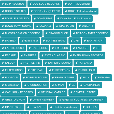
DLIP RECORDS
DOG LOVE RECORDS
DO IT MOVEMENT
DOOBIE STUDIO
DORA a.k.a QUEEN D
DOUBLE-J International
DOUBLE R STUDIO
DOWN BEAT
Down Beat Ruler Records
DOWN TOWN SOUND
DOZAN11
DPG JAPAN
Dr.BEATZ
Dr.CORPORATION RECORDS
DRAGON CHOP
DRAGON FARM RECORDS
DRIBBLA
dubblender
DUPPIES BAND
DVD
EARTH PAINT
EARTH SOUND
EAST ROCK
EMPEROR
EN-JOINT
EP
ESCAPE
EXPRESS
EXTRA CLASSIC
EXTRA POWA RECORDS
FALCON
FAST ISLAND
FATHER G SOUND
FAT SANTA
FILTER KINGS
FIRE BALL
FIRST DESIGN
FLASH LIGHT
FLY GOLD
FORGUN SOUND
FRANKIE PARIS
FU-IN
FUJIYAMA
G-Conkarah
G-CONQUEROR
G-MAN
G2
GACHA MEDZ
GACHAPAN RECORDS
GENERAL GARAGE
GENERAL STONE
GHETTO GROW
Ghetto Revolution
GHETTO YOUTH ENTERTAINMENT
GIANT SWING
GLADIATOR
Gladstone Anderson
GOBBLA