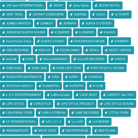
JAP jam INTERNATIONAL
JDART
Jerry Harris
JESSE ROYAL
JING TENG
JOHNNY OSBOURNE
Jr.BONG
Jr.Dee
Jr. SANTA
JUMBO MAATCH
JUMBOY
JUNMAN
JUNYA S-STEADY
JURASSIC EARTH SOUND
K'SNIPER
K-SNIPER
KAAGO
Kachi Kachi Crew
KAERU STUDIO
KAKORAGGA MUZIK
KAWMAN
KBB RECORDS
KEH-YA
KEISH UNNO
KEN-U
KENTY GROSS
kette★
KIDD
KILLAMANJARO
KILLER RECORDS
KING-K
KING ASIA
KING JAM
KING LIFE STAR
KING RYUKYU SOUND
KINGSTON DISTRIBUTE
KIRA
KIRRY
KOWICHI
KOYASHI HAIKYU
KUNIMITSU
KUROFIN
KYO虎
L.S.P ENTERTAINMENT
LaBonoCapo
LAKE BEAT
LIBERTY aka TKO
LIFE STYLE
LIFESTYLE
LIFE STYLE PROJECT
LIFE STYLE SOUND
LIGHTNING STAR
LIKE A STREAM
LIME RECORDS
LITTLE CHIBI
LP INTERNATIONAL
LPレコード
Lu-LAR
LUI BRAND
MA$AMATIXXX
MACK JACK
MACROPHAGE
MAD FLAVA