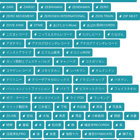
ZARI
ZAROO
ZEBRAMAN
ZENDAMAN
ZERO
ZERO MOVEMENT
ZEROSEN INTERNATIONAL
ZION TRAIN
ZIP NEXT
ZOVE KING
ZYNIE
あげたがりMusic
あばれ馬RECORDS
こだまレコード
ごってええやんレコード
たけしビート
たなけん
アダチマン
アナログ12インチレコード
アナログ７インチレコード
インストアライブ
エフエム岐阜
オコジョNOW
ガッツ西村とフェスティバルズ
キャノーズ
コスガツヨシ
コマゲンレコーズ
コモリタカシ
シバキマン
チムドンドン
テリトニー
テリーザアキゼロシックス
ドラゴンチョップ
バネマン。
パッションノットファッション
パトワ
ビスケットクリバ
フェイスタオル
ボブ・マーリー
ポンコツインク
ライブCD
ランキング
リリック翻訳本
三木道三
下拓
作品集
再発
写真集
卍LINE
告知
大地
寿君
導楽
小林眞樹
巽朗
弁慶
晴輝
書籍
本
松坊栗
柳
極楽寺RECORDS
泉
活発弾丸PRO.
湊
炎童
無限十六
爆音SYNDICATE
獅子丸