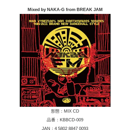
Mixed by NAKA-G from BREAK JAM
形態：MIX CD
品番：KBBCD-009
JAN：4 5802 8847 0093