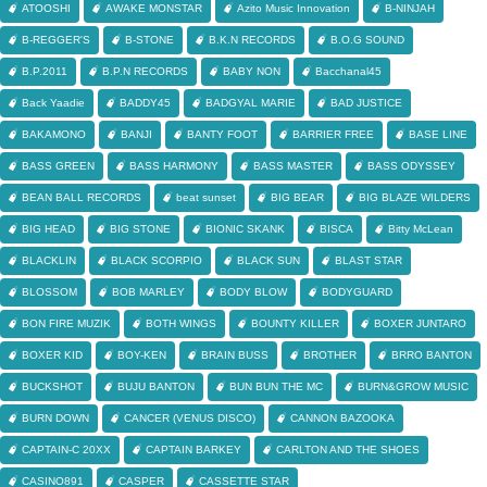
ATOOSHI
AWAKE MONSTAR
Azito Music Innovation
B-NINJAH
B-REGGER'S
B-STONE
B.K.N RECORDS
B.O.G SOUND
B.P.2011
B.P.N RECORDS
BABY NON
Bacchanal45
Back Yaadie
BADDY45
BADGYAL MARIE
BAD JUSTICE
BAKAMONO
BANJI
BANTY FOOT
BARRIER FREE
BASE LINE
BASS GREEN
BASS HARMONY
BASS MASTER
BASS ODYSSEY
BEAN BALL RECORDS
beat sunset
BIG BEAR
BIG BLAZE WILDERS
BIG HEAD
BIG STONE
BIONIC SKANK
BISCA
Bitty McLean
BLACKLIN
BLACK SCORPIO
BLACK SUN
BLAST STAR
BLOSSOM
BOB MARLEY
BODY BLOW
BODYGUARD
BON FIRE MUZIK
BOTH WINGS
BOUNTY KILLER
BOXER JUNTARO
BOXER KID
BOY-KEN
BRAIN BUSS
BROTHER
BRRO BANTON
BUCKSHOT
BUJU BANTON
BUN BUN THE MC
BURN&GROW MUSIC
BURN DOWN
CANCER (VENUS DISCO)
CANNON BAZOOKA
CAPTAIN-C 20XX
CAPTAIN BARKEY
CARLTON AND THE SHOES
CASINO891
CASPER
CASSETTE STAR