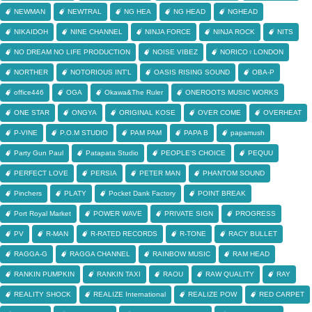
NEWMAN
NEWTRAL
NG HEA
NG HEAD
NGHEAD
NIKAIDOH
NINE CHANNEL
NINJA FORCE
NINJA ROCK
NITS
NO DREAM NO LIFE PRODUCTION
NOISE VIBEZ
NORICO♀LONDON
NORTHER
NOTORIOUS INT'L
OASIS RISING SOUND
OBA-P
office446
OGA
Okawa&The Ruler
ONEROOTS MUSIC WORKS
ONE STAR
ONGYA
ORIGINAL KOSE
OVER COME
OVERHEAT
P-VINE
P.O.M STUDIO
PAM PAM
PAPA B
papamush
Party Gun Paul
Patapata Studio
PEOPLE'S CHOICE
PEQUU
PERFECT LOVE
PERSIA
PETER MAN
PHANTOM SOUND
Pinchers
PLATY
Pocket Dank Factory
POINT BREAK
Port Royal Market
POWER WAVE
PRIVATE SIGN
PROGRESS
PV
R-MAN
R-RATED RECORDS
R-TONE
RACY BULLET
RAGGA-G
RAGGA CHANNEL
RAINBOW MUSIC
RAM HEAD
RANKIN PUMPKIN
RANKIN TAXI
RAOU
RAW QUALITY
RAY
REALITY SHOCK
REALIZE International
REALIZE POW
RED CARPET