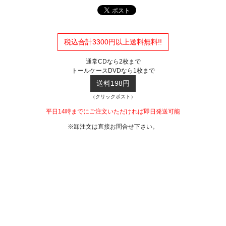
税込合計3300円以上送料無料!!
通常CDなら2枚まで
トールケースDVDなら1枚まで
送料198円
（クリックポスト）
平日14時までにご注文いただければ即日発送可能
※卸注文は直接お問合せ下さい。