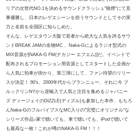
リアの次世代NO.1を決めるサウンドクラッシュ”狼煙”にて見
事優勝し、日本のレゲエシーンを担うサウンドとしてその実
力と名前を全国区に知らしめた。
そんな、レゲエタウン大阪で若者から絶大な人気を誇るサウ
ンドBREAK JAMの名物MC 、Naka-Gによるラジオ型式の
MIX音源が[NAKA-G FM(ナカジー エフエム)]だ。イベントで
配布されるプロモーション用音源としてスタートした企画か
ら人気に拍車が掛かり、第三弾にして、ファン待望のリリー
スが決定！ 90’s、2000年代からブランニュー、それに今 ブ
ルックリンNYから逆輸入で人気と注目を集めるジャパニー
ズ ディージェイのDIZZLE(ディズル)も参加した本作、もちろ
んNaka-GのフルバイブスなMC入りの”完璧にオリジナル”な
シリーズ作品♪家で聴いても、車で聴いても、iPodで聴いて
も最高な一枚！これが噂のNAKA-G FM！！！