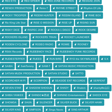
RED EYE
RED SPIDER
RED ZONE RECORDS
REGGAE ZION
RENOX PRODUCTION
Retro-T
RHYME STREET
Rhythm Of Life
RICKY TROOPER
RIDDIM HUNTER
RIDDIM ISLAND
RIME BOX
Rio KIng Life Star
RISE O MISSION
RISE UP
RISING SUN
RISKY DICE
RISPEC JAM
ROCKA 1 DISCO
ROCK DESIRE
ROCKERS ISLAND
ROCKERS TRAIN
ROCKET LAUNCHER
RODEM CYCLONE
RODEO RADIO
ROMIE
ROONEY
RS64 Records
RUDEBWOY FACE
RUDEBWOY FUNK RECORDS
RUDIESTEPPER
RUEED
RUN BIRD
RYO the SKYWALKER
S.K
SAIBA
SakiTommy
SAMI-T
SATIAN MUSIC PRODUCTION
SATIAN MUZIK PRODUCTION
SATIAN STUDIO
SATTO
SCORCHER HI FI
SCORPION
SEASIDE ENT RECORDS
SERPENT
SEVEN STAR
SHADOW SHOGUN
SHADY
Shalom
shantylife山口
SHIBA YANKEE
SHINGO★西成
SHINING Entertainment
SHOCK EYE
SHOWGA
SHUN
SILENCER
SILVER BUCK
SILVER HAWK
SILVER KING
SIMPSON
Singa Naoto
SING ARTHUR