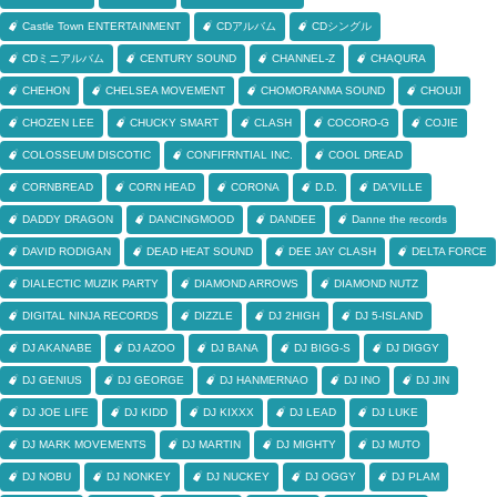
Castle Town ENTERTAINMENT
CDアルバム
CDシングル
CDミニアルバム
CENTURY SOUND
CHANNEL-Z
CHAQURA
CHEHON
CHELSEA MOVEMENT
CHOMORANMA SOUND
CHOUJI
CHOZEN LEE
CHUCKY SMART
CLASH
COCORO-G
COJIE
COLOSSEUM DISCOTIC
CONFIFRNTIAL INC.
COOL DREAD
CORNBREAD
CORN HEAD
CORONA
D.D.
DA'VILLE
DADDY DRAGON
DANCINGMOOD
DANDEE
Danne the records
DAVID RODIGAN
DEAD HEAT SOUND
DEE JAY CLASH
DELTA FORCE
DIALECTIC MUZIK PARTY
DIAMOND ARROWS
DIAMOND NUTZ
DIGITAL NINJA RECORDS
DIZZLE
DJ 2HIGH
DJ 5-ISLAND
DJ AKANABE
DJ AZOO
DJ BANA
DJ BIGG-S
DJ DIGGY
DJ GENIUS
DJ GEORGE
DJ HANMERNAO
DJ INO
DJ JIN
DJ JOE LIFE
DJ KIDD
DJ KIXXX
DJ LEAD
DJ LUKE
DJ MARK MOVEMENTS
DJ MARTIN
DJ MIGHTY
DJ MUTO
DJ NOBU
DJ NONKEY
DJ NUCKEY
DJ OGGY
DJ PLAM