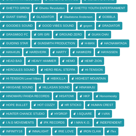
GHETTO GROW
Ghetto Revolution
GHETTO YOUTH ENTERTAINMENT
GIANT SWING
GLADIATOR
Gladstone Anderson
GOBBLA
GOODIES SOUND
GOOD VIBES SOUND
goyon
GRADIATOR
GRASMIGO FC
GRI GRI
GROUND ZERO
GUAN CHAI
GUIDING STAR
GUNSMITH PRODUCTION
H-MAN
HACNAMATADA
HAN-KUN
HARDVERK
HARTY
HAWKER9
HAYASSEN
HEAD BAD
HEAVY HAMMER
HEMO
HEMP ZION
HERCULES SOUND
HERO REAL STEPPA
HI-TENSION
HI-TENSION Level Vibes
HIBIKILLA
HIGHEST MOUNTAIN
HIKIGANE SOUND
HILLASAN SOUND
HINAWAJU
HINOMARU PANDA RECORDS
HISATOMI
HKP
Honormosity
HOPE BULLET
HOT COZZY
HR STICKO
HUMAN CREST
HUNTER CHANCE STUDIO
HYDROP
I-SQUARE
I-VAN
I.N.G MOVEMENTS
IFK RECORDS
I MAN K.O.
INDEPENDENT
INFINITY16
INNALIGHT
IRIE LOVE
IRON CLAW
iTex