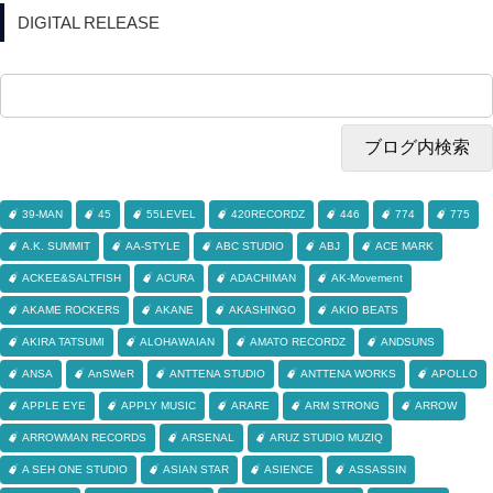
DIGITAL RELEASE
39-MAN
45
55LEVEL
420RECORDZ
446
774
775
A.K. SUMMIT
AA-STYLE
ABC STUDIO
ABJ
ACE MARK
ACKEE&SALTFISH
ACURA
ADACHIMAN
AK-Movement
AKAME ROCKERS
AKANE
AKASHINGO
AKIO BEATS
AKIRA TATSUMI
ALOHAWAIAN
AMATO RECORDZ
ANDSUNS
ANSA
AnSWeR
ANTTENA STUDIO
ANTTENA WORKS
APOLLO
APPLE EYE
APPLY MUSIC
ARARE
ARM STRONG
ARROW
ARROWMAN RECORDS
ARSENAL
ARUZ STUDIO MUZIQ
A SEH ONE STUDIO
ASIAN STAR
ASIENCE
ASSASSIN