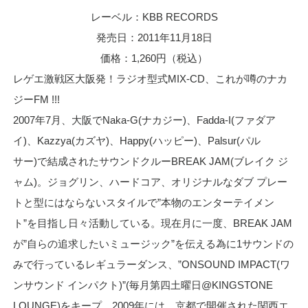
レーベル：KBB RECORDS
発売日：2011年11月18日
価格：1,260円（税込）
レゲエ激戦区大阪発！ラジオ型式MIX-CD、これが噂のナカ
ジーFM !!!
2007年7月、大阪でNaka-G(ナカジー)、Fadda-I(ファダア
イ)、Kazzya(カズヤ)、Happy(ハッピー)、Palsur(パル
サー)で結成されたサウンドクルーBREAK JAM(ブレイク ジ
ャム)。ジョグリン、ハードコア、オリジナルなダブ プレー
トと型にはならないスタイルで”本物のエンターテイメン
ト”を目指し日々活動している。現在月に一度、BREAK JAM
が”自らの追求したいミュージック”を伝える為に1サウンドの
みで行っているレギュラーダンス、”ONSOUND IMPACT(ワ
ンサウンド インパクト)”(毎月第四土曜日@KINGSTONE
LOUNGE)をキープ。2009年には、京都で開催された関西エ