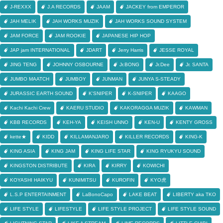
J-REXXX
J.A RECORDS
JAAM
JACKEY from EMPEROR
JAH MELIK
JAH WORKS MUZIK
JAH WORKS SOUND SYSTEM
JAM FORCE
JAM ROOKIE
JAPANESE HIP HOP
JAP jam INTERNATIONAL
JDART
Jerry Harris
JESSE ROYAL
JING TENG
JOHNNY OSBOURNE
Jr.BONG
Jr.Dee
Jr. SANTA
JUMBO MAATCH
JUMBOY
JUNMAN
JUNYA S-STEADY
JURASSIC EARTH SOUND
K'SNIPER
K-SNIPER
KAAGO
Kachi Kachi Crew
KAERU STUDIO
KAKORAGGA MUZIK
KAWMAN
KBB RECORDS
KEH-YA
KEISH UNNO
KEN-U
KENTY GROSS
kette★
KIDD
KILLAMANJARO
KILLER RECORDS
KING-K
KING ASIA
KING JAM
KING LIFE STAR
KING RYUKYU SOUND
KINGSTON DISTRIBUTE
KIRA
KIRRY
KOWICHI
KOYASHI HAIKYU
KUNIMITSU
KUROFIN
KYO虎
L.S.P ENTERTAINMENT
LaBonoCapo
LAKE BEAT
LIBERTY aka TKO
LIFE STYLE
LIFESTYLE
LIFE STYLE PROJECT
LIFE STYLE SOUND