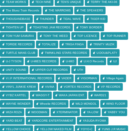
TEAM WORKS
TECH NINE
TEN'S UNIQUE
TERRY THE AKI-06
The Bluez Train Records
THE MARROWS
THE SPEAKERS
THOUSANDBASE
THUNDER
TIDAL WAVE
TIGER KID
TIGHTEN UP
TOASTING JAM RECORDS
TOMY BORDER
TOM YUM SAMURAI
TONY THE WEED
TOP LICENCE
TOP RUNNER
TORIDE RECORDS
TOTALIZE
TRIGA FINGA
TRINITY MUZIK
TURTLE MANS CLUB
TWINKLING STARS RECORDS
U-DOU&PLATY
U-J TYSON
U-MIES RECORDS
U-MIO
U.H.O Records
UJ
UNITY SOUND
UPPER CUT RECORDS
UTH
V.I.P INTERNATIONAL RECORDS
VADER
VIGORMAN
Village Again
VINYL JUNKIE KREW
ViViNA
VORTEX RECORDS
VP RECORDS
VYBZ KARTEL
WAGGY-T
WAKA JAPAN ENT.
WARD21
WAYNE WONDER
Wheelie RECORDS
WILD MONGOL
WING FLOOR
WIZA ROZA
WOODMAN
XTERMINATOR
YA-LOW
YABBY YOU
YARD BEAT
YARDCORE ENTERTAINMENT
YASUDA RYOMA
YELLOW CHOICE
YELLOW NAKED FILM
YOYO-C
YUNG J.R MUSIC