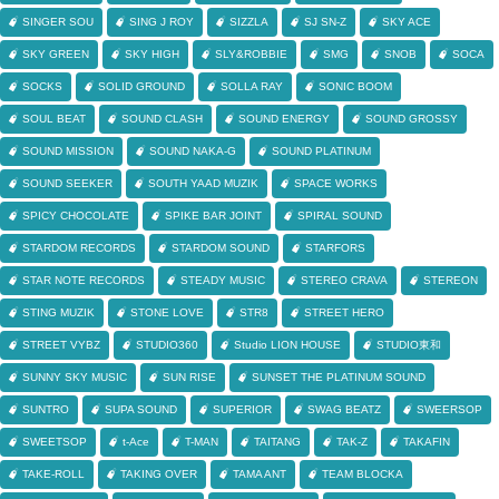
SINGER SOU
SING J ROY
SIZZLA
SJ SN-Z
SKY ACE
SKY GREEN
SKY HIGH
SLY&ROBBIE
SMG
SNOB
SOCA
SOCKS
SOLID GROUND
SOLLA RAY
SONIC BOOM
SOUL BEAT
SOUND CLASH
SOUND ENERGY
SOUND GROSSY
SOUND MISSION
SOUND NAKA-G
SOUND PLATINUM
SOUND SEEKER
SOUTH YAAD MUZIK
SPACE WORKS
SPICY CHOCOLATE
SPIKE BAR JOINT
SPIRAL SOUND
STARDOM RECORDS
STARDOM SOUND
STARFORS
STAR NOTE RECORDS
STEADY MUSIC
STEREO CRAVA
STEREON
STING MUZIK
STONE LOVE
STR8
STREET HERO
STREET VYBZ
STUDIO360
Studio LION HOUSE
STUDIO東和
SUNNY SKY MUSIC
SUN RISE
SUNSET THE PLATINUM SOUND
SUNTRO
SUPA SOUND
SUPERIOR
SWAG BEATZ
SWEERSOP
SWEETSOP
t-Ace
T-MAN
TAITANG
TAK-Z
TAKAFIN
TAKE-ROLL
TAKING OVER
TAMA ANT
TEAM BLOCKA