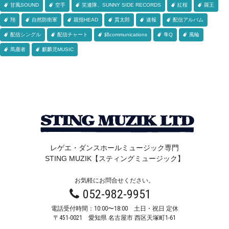
甘風SOUND
空手
笑連隊、SUNNY SIDE RECORDS
紅桜
羅王
翔
自然防衛軍
親指HEAD
貫太郎
速報
配信アルバム
配信シングル
配信チャート
錦communications
隼Q
風輪
馬鹿者
麒麟児MUSIC
レゲエ・ダンスホールミュージック専門
STING MUZIK【スティングミュージック】
お気軽にお問合せください。
052-982-9951
電話受付時間：10:00〜18:00 土日・祝日 定休
〒451-0021
愛知県 名古屋市 西区天塚町1-61