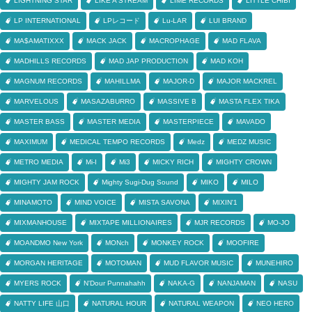
LIGHTNING STAR
LIKE A STREAM
LIME RECORDS
LITTLE CHIBI
LP INTERNATIONAL
LPレコード
Lu-LAR
LUI BRAND
MA$AMATIXXX
MACK JACK
MACROPHAGE
MAD FLAVA
MADHILLS RECORDS
MAD JAP PRODUCTION
MAD KOH
MAGNUM RECORDS
MAHILLMA
MAJOR-D
MAJOR MACKREL
MARVELOUS
MASAZABURRO
MASSIVE B
MASTA FLEX TIKA
MASTER BASS
MASTER MEDIA
MASTERPIECE
MAVADO
MAXIMUM
MEDICAL TEMPO RECORDS
Medz
MEDZ MUSIC
METRO MEDIA
Mi-I
Mi3
MICKY RICH
MIGHTY CROWN
MIGHTY JAM ROCK
Mighty Sugi-Dug Sound
MIKO
MILO
MINAMOTO
MIND VOICE
MISTA SAVONA
MIXIN'1
MIXMANHOUSE
MIXTAPE MILLIONAIRES
MJR RECORDS
MO-JO
MOANDMO New York
MONch
MONKEY ROCK
MOOFIRE
MORGAN HERITAGE
MOTOMAN
MUD FLAVOR MUSIC
MUNEHIRO
MYERS ROCK
N'Dour Punnahahh
NAKA-G
NANJAMAN
NASU
NATTY LIFE 山口
NATURAL HOUR
NATURAL WEAPON
NEO HERO