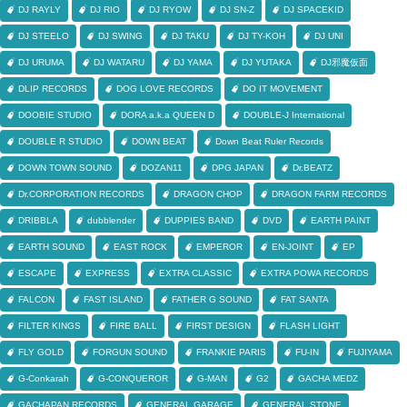
DJ RAYLY
DJ RIO
DJ RYOW
DJ SN-Z
DJ SPACEKID
DJ STEELO
DJ SWING
DJ TAKU
DJ TY-KOH
DJ UNI
DJ URUMA
DJ WATARU
DJ YAMA
DJ YUTAKA
DJ邪魔仮面
DLIP RECORDS
DOG LOVE RECORDS
DO IT MOVEMENT
DOOBIE STUDIO
DORA a.k.a QUEEN D
DOUBLE-J International
DOUBLE R STUDIO
DOWN BEAT
Down Beat Ruler Records
DOWN TOWN SOUND
DOZAN11
DPG JAPAN
Dr.BEATZ
Dr.CORPORATION RECORDS
DRAGON CHOP
DRAGON FARM RECORDS
DRIBBLA
dubblender
DUPPIES BAND
DVD
EARTH PAINT
EARTH SOUND
EAST ROCK
EMPEROR
EN-JOINT
EP
ESCAPE
EXPRESS
EXTRA CLASSIC
EXTRA POWA RECORDS
FALCON
FAST ISLAND
FATHER G SOUND
FAT SANTA
FILTER KINGS
FIRE BALL
FIRST DESIGN
FLASH LIGHT
FLY GOLD
FORGUN SOUND
FRANKIE PARIS
FU-IN
FUJIYAMA
G-Conkarah
G-CONQUEROR
G-MAN
G2
GACHA MEDZ
GACHAPAN RECORDS
GENERAL GARAGE
GENERAL STONE