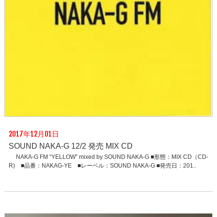
2017年12月01日
SOUND NAKA-G 12/2 発売 MIX CD
NAKA-G FM “YELLOW” mixed by SOUND NAKA-G ■形態：MIX CD（CD-
R) ■品番：NAKAG-YE ■レーベル：SOUND NAKA-G ■発売日：201..