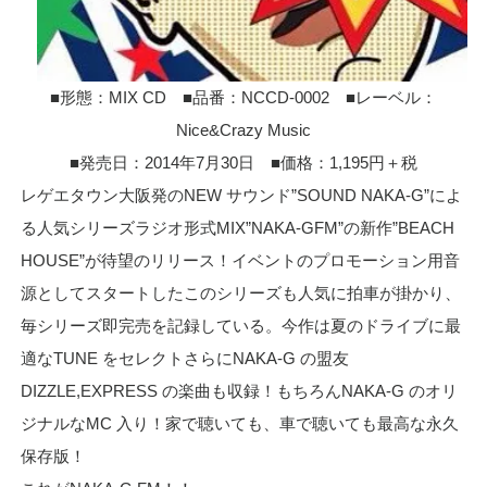
■形態：MIX CD ■品番：NCCD-0002 ■レーベル：
Nice&Crazy Music
■発売日：2014年7月30日 ■価格：1,195円＋税
レゲエタウン大阪発のNEW サウンド”SOUND NAKA-G”によ
る人気シリーズラジオ形式MIX”NAKA-GFM”の新作”BEACH
HOUSE”が待望のリリース！イベントのプロモーション用音
源としてスタートしたこのシリーズも人気に拍車が掛かり、
毎シリーズ即完売を記録している。今作は夏のドライブに最
適なTUNE をセレクトさらにNAKA-G の盟友
DIZZLE,EXPRESS の楽曲も収録！もちろんNAKA-G のオリ
ジナルなMC 入り！家で聴いても、車で聴いても最高な永久
保存版！