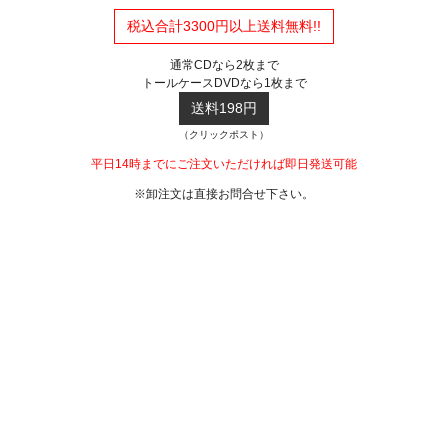
税込合計3300円以上送料無料!!
通常CDなら2枚まで
トールケースDVDなら1枚まで
送料198円
（クリックポスト）
平日14時までにご注文いただければ即日発送可能
※卸注文は直接お問合せ下さい。