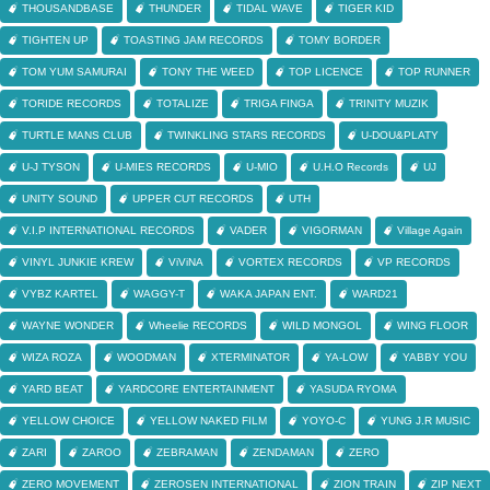
THOUSANDBASE
THUNDER
TIDAL WAVE
TIGER KID
TIGHTEN UP
TOASTING JAM RECORDS
TOMY BORDER
TOM YUM SAMURAI
TONY THE WEED
TOP LICENCE
TOP RUNNER
TORIDE RECORDS
TOTALIZE
TRIGA FINGA
TRINITY MUZIK
TURTLE MANS CLUB
TWINKLING STARS RECORDS
U-DOU&PLATY
U-J TYSON
U-MIES RECORDS
U-MIO
U.H.O Records
UJ
UNITY SOUND
UPPER CUT RECORDS
UTH
V.I.P INTERNATIONAL RECORDS
VADER
VIGORMAN
Village Again
VINYL JUNKIE KREW
ViViNA
VORTEX RECORDS
VP RECORDS
VYBZ KARTEL
WAGGY-T
WAKA JAPAN ENT.
WARD21
WAYNE WONDER
Wheelie RECORDS
WILD MONGOL
WING FLOOR
WIZA ROZA
WOODMAN
XTERMINATOR
YA-LOW
YABBY YOU
YARD BEAT
YARDCORE ENTERTAINMENT
YASUDA RYOMA
YELLOW CHOICE
YELLOW NAKED FILM
YOYO-C
YUNG J.R MUSIC
ZARI
ZAROO
ZEBRAMAN
ZENDAMAN
ZERO
ZERO MOVEMENT
ZEROSEN INTERNATIONAL
ZION TRAIN
ZIP NEXT