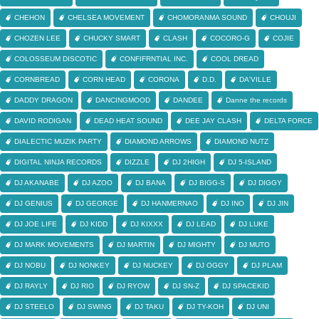
CHEHON
CHELSEA MOVEMENT
CHOMORANMA SOUND
CHOUJI
CHOZEN LEE
CHUCKY SMART
CLASH
COCORO-G
COJIE
COLOSSEUM DISCOTIC
CONFIFRNTIAL INC.
COOL DREAD
CORNBREAD
CORN HEAD
CORONA
D.D.
DA'VILLE
DADDY DRAGON
DANCINGMOOD
DANDEE
Danne the records
DAVID RODIGAN
DEAD HEAT SOUND
DEE JAY CLASH
DELTA FORCE
DIALECTIC MUZIK PARTY
DIAMOND ARROWS
DIAMOND NUTZ
DIGITAL NINJA RECORDS
DIZZLE
DJ 2HIGH
DJ 5-ISLAND
DJ AKANABE
DJ AZOO
DJ BANA
DJ BIGG-S
DJ DIGGY
DJ GENIUS
DJ GEORGE
DJ HANMERNAO
DJ INO
DJ JIN
DJ JOE LIFE
DJ KIDD
DJ KIXXX
DJ LEAD
DJ LUKE
DJ MARK MOVEMENTS
DJ MARTIN
DJ MIGHTY
DJ MUTO
DJ NOBU
DJ NONKEY
DJ NUCKEY
DJ OGGY
DJ PLAM
DJ RAYLY
DJ RIO
DJ RYOW
DJ SN-Z
DJ SPACEKID
DJ STEELO
DJ SWING
DJ TAKU
DJ TY-KOH
DJ UNI