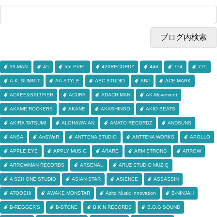
39-MAN
45
55LEVEL
420RECORDZ
446
774
775
A.K. SUMMIT
AA-STYLE
ABC STUDIO
ABJ
ACE MARK
ACKEE&SALTFISH
ACURA
ADACHIMAN
AK-Movement
AKAME ROCKERS
AKANE
AKASHINGO
AKIO BEATS
AKIRA TATSUMI
ALOHAWAIAN
AMATO RECORDZ
ANDSUNS
ANSA
AnSWeR
ANTTENA STUDIO
ANTTENA WORKS
APOLLO
APPLE EYE
APPLY MUSIC
ARARE
ARM STRONG
ARROW
ARROWMAN RECORDS
ARSENAL
ARUZ STUDIO MUZIQ
A SEH ONE STUDIO
ASIAN STAR
ASIENCE
ASSASSIN
ATOOSHI
AWAKE MONSTAR
Azito Music Innovation
B-NINJAH
B-REGGER'S
B-STONE
B.K.N RECORDS
B.O.G SOUND