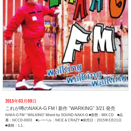
2015年03月09日
これが噂のNAKA-G FM ! 新作 "WARKING" 3/21 発売
NAKA-G FM ” WALKING” Mixed by SOUND NAKA-G ■形態：MIX CD ■品
番：NCCD-0003 ■レーベル：NICE & CRAZY ■発売日：2015年3月21日
■価格：1,1..