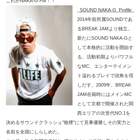
これがNAKA-G FM！！
SOUND NAKA-G Profile
2014年前所属SOUNDであ
るBREAK JAMより独立。
新たにSOUND NAKA-Gと
して本格的に活動を開始す
る。活動初期よりパワフル
なMC、エンターテイメン
ト溢れるプレイで頭角を現
しだす。2009年、BREAK
JAM在籍時にはメインMC
として京都で開催された関
西エリアの次世代NO.1を
決めるサウンドクラッシュ”狼煙”にて見事優勝しその実力と
名前を全国にしらしめた。