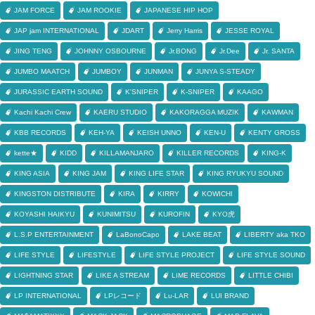
JAM FORCE
JAM ROOKIE
JAPANESE HIP HOP
JAP jam INTERNATIONAL
JDART
Jerry Harris
JESSE ROYAL
JING TENG
JOHNNY OSBOURNE
Jr.BONG
Jr.Dee
Jr. SANTA
JUMBO MAATCH
JUMBOY
JUNMAN
JUNYA S-STEADY
JURASSIC EARTH SOUND
K'SNIPER
K-SNIPER
KAAGO
Kachi Kachi Crew
KAERU STUDIO
KAKORAGGA MUZIK
KAWMAN
KBB RECORDS
KEH-YA
KEISH UNNO
KEN-U
KENTY GROSS
kette★
KIDD
KILLAMANJARO
KILLER RECORDS
KING-K
KING ASIA
KING JAM
KING LIFE STAR
KING RYUKYU SOUND
KINGSTON DISTRIBUTE
KIRA
KIRRY
KOWICHI
KOYASHI HAIKYU
KUNIMITSU
KUROFIN
KYO虎
L.S.P ENTERTAINMENT
LaBonoCapo
LAKE BEAT
LIBERTY aka TKO
LIFE STYLE
LIFESTYLE
LIFE STYLE PROJECT
LIFE STYLE SOUND
LIGHTNING STAR
LIKE A STREAM
LIME RECORDS
LITTLE CHIBI
LP INTERNATIONAL
LPレコード
Lu-LAR
LUI BRAND