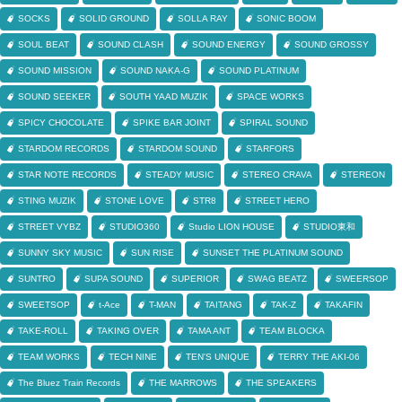
SOCKS
SOLID GROUND
SOLLA RAY
SONIC BOOM
SOUL BEAT
SOUND CLASH
SOUND ENERGY
SOUND GROSSY
SOUND MISSION
SOUND NAKA-G
SOUND PLATINUM
SOUND SEEKER
SOUTH YAAD MUZIK
SPACE WORKS
SPICY CHOCOLATE
SPIKE BAR JOINT
SPIRAL SOUND
STARDOM RECORDS
STARDOM SOUND
STARFORS
STAR NOTE RECORDS
STEADY MUSIC
STEREO CRAVA
STEREON
STING MUZIK
STONE LOVE
STR8
STREET HERO
STREET VYBZ
STUDIO360
Studio LION HOUSE
STUDIO東和
SUNNY SKY MUSIC
SUN RISE
SUNSET THE PLATINUM SOUND
SUNTRO
SUPA SOUND
SUPERIOR
SWAG BEATZ
SWEERSOP
SWEETSOP
t-Ace
T-MAN
TAITANG
TAK-Z
TAKAFIN
TAKE-ROLL
TAKING OVER
TAMA ANT
TEAM BLOCKA
TEAM WORKS
TECH NINE
TEN'S UNIQUE
TERRY THE AKI-06
The Bluez Train Records
THE MARROWS
THE SPEAKERS