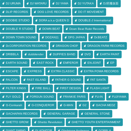
DJ URUMA
DJ WATARU
DJ YAMA
DJ YUTAKA
DJ邪魔仮面
DLIP RECORDS
DOG LOVE RECORDS
DO IT MOVEMENT
DOOBIE STUDIO
DORA a.k.a QUEEN D
DOUBLE-J International
DOUBLE R STUDIO
DOWN BEAT
Down Beat Ruler Records
DOWN TOWN SOUND
DOZAN11
DPG JAPAN
Dr.BEATZ
Dr.CORPORATION RECORDS
DRAGON CHOP
DRAGON FARM RECORDS
DRIBBLA
dubblender
DUPPIES BAND
DVD
EARTH PAINT
EARTH SOUND
EAST ROCK
EMPEROR
EN-JOINT
EP
ESCAPE
EXPRESS
EXTRA CLASSIC
EXTRA POWA RECORDS
FALCON
FAST ISLAND
FATHER G SOUND
FAT SANTA
FILTER KINGS
FIRE BALL
FIRST DESIGN
FLASH LIGHT
FLY GOLD
FORGUN SOUND
FRANKIE PARIS
FU-IN
FUJIYAMA
G-Conkarah
G-CONQUEROR
G-MAN
G2
GACHA MEDZ
GACHAPAN RECORDS
GENERAL GARAGE
GENERAL STONE
GHETTO GROW
Ghetto Revolution
GHETTO YOUTH ENTERTAINMENT
GIANT SWING
GLADIATOR
Gladstone Anderson
GOBBLA