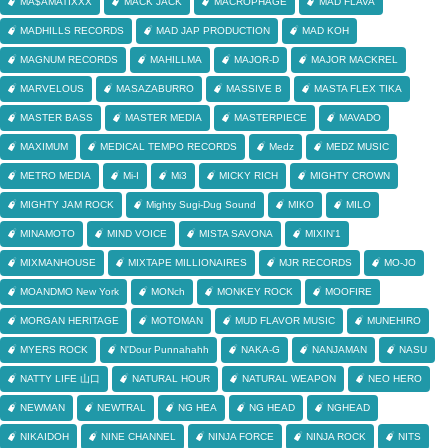
MA$AMATIXXX
MACK JACK
MACROPHAGE
MAD FLAVA
MADHILLS RECORDS
MAD JAP PRODUCTION
MAD KOH
MAGNUM RECORDS
MAHILLMA
MAJOR-D
MAJOR MACKREL
MARVELOUS
MASAZABURRO
MASSIVE B
MASTA FLEX TIKA
MASTER BASS
MASTER MEDIA
MASTERPIECE
MAVADO
MAXIMUM
MEDICAL TEMPO RECORDS
Medz
MEDZ MUSIC
METRO MEDIA
Mi-I
Mi3
MICKY RICH
MIGHTY CROWN
MIGHTY JAM ROCK
Mighty Sugi-Dug Sound
MIKO
MILO
MINAMOTO
MIND VOICE
MISTA SAVONA
MIXIN'1
MIXMANHOUSE
MIXTAPE MILLIONAIRES
MJR RECORDS
MO-JO
MOANDMO New York
MONch
MONKEY ROCK
MOOFIRE
MORGAN HERITAGE
MOTOMAN
MUD FLAVOR MUSIC
MUNEHIRO
MYERS ROCK
N'Dour Punnahahh
NAKA-G
NANJAMAN
NASU
NATTY LIFE 山口
NATURAL HOUR
NATURAL WEAPON
NEO HERO
NEWMAN
NEWTRAL
NG HEA
NG HEAD
NGHEAD
NIKAIDOH
NINE CHANNEL
NINJA FORCE
NINJA ROCK
NITS