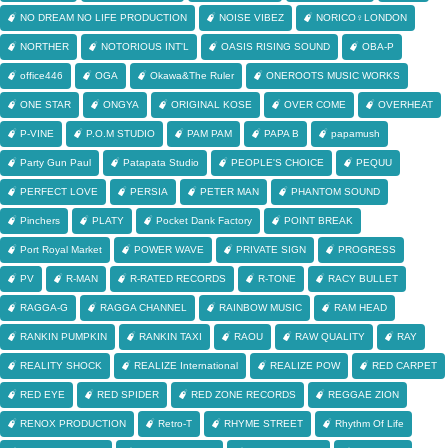
NO DREAM NO LIFE PRODUCTION
NOISE VIBEZ
NORICO♀LONDON
NORTHER
NOTORIOUS INT'L
OASIS RISING SOUND
OBA-P
office446
OGA
Okawa&The Ruler
ONEROOTS MUSIC WORKS
ONE STAR
ONGYA
ORIGINAL KOSE
OVER COME
OVERHEAT
P-VINE
P.O.M STUDIO
PAM PAM
PAPA B
papamush
Party Gun Paul
Patapata Studio
PEOPLE'S CHOICE
PEQUU
PERFECT LOVE
PERSIA
PETER MAN
PHANTOM SOUND
Pinchers
PLATY
Pocket Dank Factory
POINT BREAK
Port Royal Market
POWER WAVE
PRIVATE SIGN
PROGRESS
PV
R-MAN
R-RATED RECORDS
R-TONE
RACY BULLET
RAGGA-G
RAGGA CHANNEL
RAINBOW MUSIC
RAM HEAD
RANKIN PUMPKIN
RANKIN TAXI
RAOU
RAW QUALITY
RAY
REALITY SHOCK
REALIZE International
REALIZE POW
RED CARPET
RED EYE
RED SPIDER
RED ZONE RECORDS
REGGAE ZION
RENOX PRODUCTION
Retro-T
RHYME STREET
Rhythm Of Life