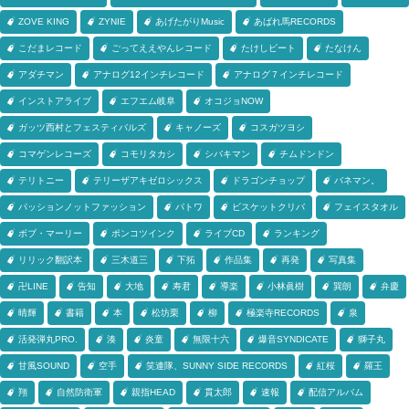
ZOVE KING
ZYNIE
あげたがりMusic
あばれ馬RECORDS
こだまレコード
ごってええやんレコード
たけしビート
たなけん
アダチマン
アナログ12インチレコード
アナログ７インチレコード
インストアライブ
エフエム岐阜
オコジョNOW
ガッツ西村とフェスティバルズ
キャノーズ
コスガツヨシ
コマゲンレコーズ
コモリタカシ
シバキマン
チムドンドン
テリトニー
テリーザアキゼロシックス
ドラゴンチョップ
バネマン。
パッションノットファッション
パトワ
ビスケットクリバ
フェイスタオル
ボブ・マーリー
ポンコツインク
ライブCD
ランキング
リリック翻訳本
三木道三
下拓
作品集
再発
写真集
卍LINE
告知
大地
寿君
導楽
小林眞樹
巽朗
弁慶
晴輝
書籍
本
松坊栗
柳
極楽寺RECORDS
泉
活発弾丸PRO.
湊
炎童
無限十六
爆音SYNDICATE
獅子丸
甘風SOUND
空手
笑連隊、SUNNY SIDE RECORDS
紅桜
羅王
翔
自然防衛軍
親指HEAD
貫太郎
速報
配信アルバム