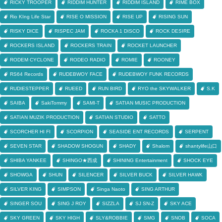
RICKY TROOPER
RIDDIM HUNTER
RIDDIM ISLAND
RIME BOX
Rio KIng Life Star
RISE O MISSION
RISE UP
RISING SUN
RISKY DICE
RISPEC JAM
ROCKA 1 DISCO
ROCK DESIRE
ROCKERS ISLAND
ROCKERS TRAIN
ROCKET LAUNCHER
RODEM CYCLONE
RODEO RADIO
ROMIE
ROONEY
RS64 Records
RUDEBWOY FACE
RUDEBWOY FUNK RECORDS
RUDIESTEPPER
RUEED
RUN BIRD
RYO the SKYWALKER
S.K
SAIBA
SakiTommy
SAMI-T
SATIAN MUSIC PRODUCTION
SATIAN MUZIK PRODUCTION
SATIAN STUDIO
SATTO
SCORCHER HI FI
SCORPION
SEASIDE ENT RECORDS
SERPENT
SEVEN STAR
SHADOW SHOGUN
SHADY
Shalom
shantylife山口
SHIBA YANKEE
SHINGO★西成
SHINING Entertainment
SHOCK EYE
SHOWGA
SHUN
SILENCER
SILVER BUCK
SILVER HAWK
SILVER KING
SIMPSON
Singa Naoto
SING ARTHUR
SINGER SOU
SING J ROY
SIZZLA
SJ SN-Z
SKY ACE
SKY GREEN
SKY HIGH
SLY&ROBBIE
SMG
SNOB
SOCA