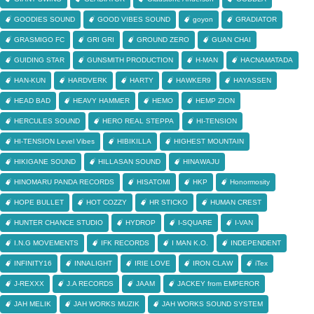
GOODIES SOUND
GOOD VIBES SOUND
goyon
GRADIATOR
GRASMIGO FC
GRI GRI
GROUND ZERO
GUAN CHAI
GUIDING STAR
GUNSMITH PRODUCTION
H-MAN
HACNAMATADA
HAN-KUN
HARDVERK
HARTY
HAWKER9
HAYASSEN
HEAD BAD
HEAVY HAMMER
HEMO
HEMP ZION
HERCULES SOUND
HERO REAL STEPPA
HI-TENSION
HI-TENSION Level Vibes
HIBIKILLA
HIGHEST MOUNTAIN
HIKIGANE SOUND
HILLASAN SOUND
HINAWAJU
HINOMARU PANDA RECORDS
HISATOMI
HKP
Honormosity
HOPE BULLET
HOT COZZY
HR STICKO
HUMAN CREST
HUNTER CHANCE STUDIO
HYDROP
I-SQUARE
I-VAN
I.N.G MOVEMENTS
IFK RECORDS
I MAN K.O.
INDEPENDENT
INFINITY16
INNALIGHT
IRIE LOVE
IRON CLAW
iTex
J-REXXX
J.A RECORDS
JAAM
JACKEY from EMPEROR
JAH MELIK
JAH WORKS MUZIK
JAH WORKS SOUND SYSTEM