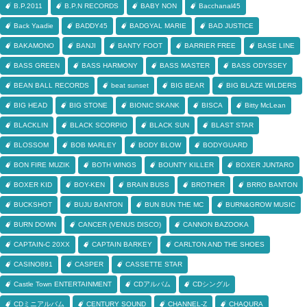
B.P.2011
B.P.N RECORDS
BABY NON
Bacchanal45
Back Yaadie
BADDY45
BADGYAL MARIE
BAD JUSTICE
BAKAMONO
BANJI
BANTY FOOT
BARRIER FREE
BASE LINE
BASS GREEN
BASS HARMONY
BASS MASTER
BASS ODYSSEY
BEAN BALL RECORDS
beat sunset
BIG BEAR
BIG BLAZE WILDERS
BIG HEAD
BIG STONE
BIONIC SKANK
BISCA
Bitty McLean
BLACKLIN
BLACK SCORPIO
BLACK SUN
BLAST STAR
BLOSSOM
BOB MARLEY
BODY BLOW
BODYGUARD
BON FIRE MUZIK
BOTH WINGS
BOUNTY KILLER
BOXER JUNTARO
BOXER KID
BOY-KEN
BRAIN BUSS
BROTHER
BRRO BANTON
BUCKSHOT
BUJU BANTON
BUN BUN THE MC
BURN&GROW MUSIC
BURN DOWN
CANCER (VENUS DISCO)
CANNON BAZOOKA
CAPTAIN-C 20XX
CAPTAIN BARKEY
CARLTON AND THE SHOES
CASINO891
CASPER
CASSETTE STAR
Castle Town ENTERTAINMENT
CDアルバム
CDシングル
CDミニアルバム
CENTURY SOUND
CHANNEL-Z
CHAQURA