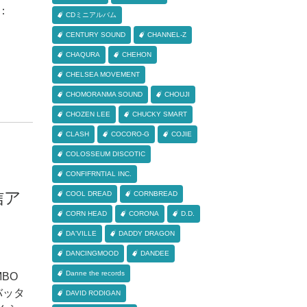
N：
CDミニアルバム
CENTURY SOUND
CHANNEL-Z
CHAQURA
CHEHON
CHELSEA MOVEMENT
CHOMORANMA SOUND
CHOUJI
CHOZEN LEE
CHUCKY SMART
CLASH
COCORO-G
COJIE
COLOSSEUM DISCOTIC
CONFIFRNTIAL INC.
信ア
COOL DREAD
CORNBREAD
CORN HEAD
CORONA
D.D.
DA'VILLE
DADDY DRAGON
DANCINGMOOD
DANDEE
Danne the records
MBO
バッタ
DAVID RODIGAN