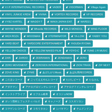
V.I.P INTERNATIONAL RECORDS
VADER
VIGORMAN
Village Again
VINYL JUNKIE KREW
ViViNA
VORTEX RECORDS
VP RECORDS
VYBZ KARTEL
WAGGY-T
WAKA JAPAN ENT.
WARD21
WAYNE WONDER
Wheelie RECORDS
WILD MONGOL
WING FLOOR
WIZA ROZA
WOODMAN
XTERMINATOR
YA-LOW
YABBY YOU
YARD BEAT
YARDCORE ENTERTAINMENT
YASUDA RYOMA
YELLOW CHOICE
YELLOW NAKED FILM
YOYO-C
YUNG J.R MUSIC
ZARI
ZAROO
ZEBRAMAN
ZENDAMAN
ZERO
ZERO MOVEMENT
ZEROSEN INTERNATIONAL
ZION TRAIN
ZIP NEXT
ZOVE KING
ZYNIE
あげたがりMusic
あばれ馬RECORDS
こだまレコード
ごってええやんレコード
たけしビート
たなけん
アダチマン
アナログ12インチレコード
アナログ７インチレコード
インストアライブ
エフエム岐阜
オコジョNOW
ガッツ西村とフェスティバルズ
キャノーズ
コスガツヨシ
コマゲンレコーズ
コモリタカシ
シバキマン
チムドンドン