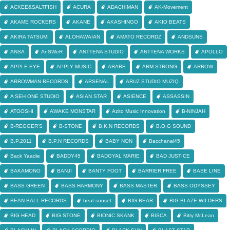
ACKEE&SALTFISH
ACURA
ADACHIMAN
AK-Movement
AKAME ROCKERS
AKANE
AKASHINGO
AKIO BEATS
AKIRA TATSUMI
ALOHAWAIAN
AMATO RECORDZ
ANDSUNS
ANSA
AnSWeR
ANTTENA STUDIO
ANTTENA WORKS
APOLLO
APPLE EYE
APPLY MUSIC
ARARE
ARM STRONG
ARROW
ARROWMAN RECORDS
ARSENAL
ARUZ STUDIO MUZIQ
A SEH ONE STUDIO
ASIAN STAR
ASIENCE
ASSASSIN
ATOOSHI
AWAKE MONSTAR
Azito Music Innovation
B-NINJAH
B-REGGER'S
B-STONE
B.K.N RECORDS
B.O.G SOUND
B.P.2011
B.P.N RECORDS
BABY NON
Bacchanal45
Back Yaadie
BADDY45
BADGYAL MARIE
BAD JUSTICE
BAKAMONO
BANJI
BANTY FOOT
BARRIER FREE
BASE LINE
BASS GREEN
BASS HARMONY
BASS MASTER
BASS ODYSSEY
BEAN BALL RECORDS
beat sunset
BIG BEAR
BIG BLAZE WILDERS
BIG HEAD
BIG STONE
BIONIC SKANK
BISCA
Bitty McLean