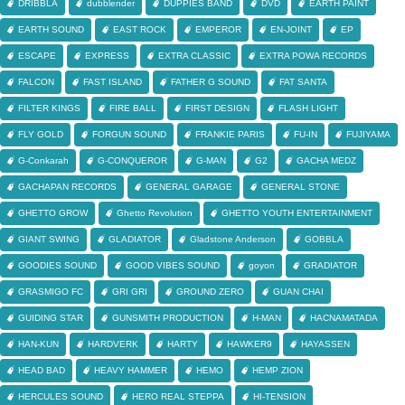
DRIBBLA
dubblender
DUPPIES BAND
DVD
EARTH PAINT
EARTH SOUND
EAST ROCK
EMPEROR
EN-JOINT
EP
ESCAPE
EXPRESS
EXTRA CLASSIC
EXTRA POWA RECORDS
FALCON
FAST ISLAND
FATHER G SOUND
FAT SANTA
FILTER KINGS
FIRE BALL
FIRST DESIGN
FLASH LIGHT
FLY GOLD
FORGUN SOUND
FRANKIE PARIS
FU-IN
FUJIYAMA
G-Conkarah
G-CONQUEROR
G-MAN
G2
GACHA MEDZ
GACHAPAN RECORDS
GENERAL GARAGE
GENERAL STONE
GHETTO GROW
Ghetto Revolution
GHETTO YOUTH ENTERTAINMENT
GIANT SWING
GLADIATOR
Gladstone Anderson
GOBBLA
GOODIES SOUND
GOOD VIBES SOUND
goyon
GRADIATOR
GRASMIGO FC
GRI GRI
GROUND ZERO
GUAN CHAI
GUIDING STAR
GUNSMITH PRODUCTION
H-MAN
HACNAMATADA
HAN-KUN
HARDVERK
HARTY
HAWKER9
HAYASSEN
HEAD BAD
HEAVY HAMMER
HEMO
HEMP ZION
HERCULES SOUND
HERO REAL STEPPA
HI-TENSION