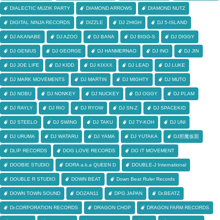
DIALECTIC MUZIK PARTY
DIAMOND ARROWS
DIAMOND NUTZ
DIGITAL NINJA RECORDS
DIZZLE
DJ 2HIGH
DJ 5-ISLAND
DJ AKANABE
DJ AZOO
DJ BANA
DJ BIGG-S
DJ DIGGY
DJ GENIUS
DJ GEORGE
DJ HANMERNAO
DJ INO
DJ JIN
DJ JOE LIFE
DJ KIDD
DJ KIXXX
DJ LEAD
DJ LUKE
DJ MARK MOVEMENTS
DJ MARTIN
DJ MIGHTY
DJ MUTO
DJ NOBU
DJ NONKEY
DJ NUCKEY
DJ OGGY
DJ PLAM
DJ RAYLY
DJ RIO
DJ RYOW
DJ SN-Z
DJ SPACEKID
DJ STEELO
DJ SWING
DJ TAKU
DJ TY-KOH
DJ UNI
DJ URUMA
DJ WATARU
DJ YAMA
DJ YUTAKA
DJ邪魔仮面
DLIP RECORDS
DOG LOVE RECORDS
DO IT MOVEMENT
DOOBIE STUDIO
DORA a.k.a QUEEN D
DOUBLE-J International
DOUBLE R STUDIO
DOWN BEAT
Down Beat Ruler Records
DOWN TOWN SOUND
DOZAN11
DPG JAPAN
Dr.BEATZ
Dr.CORPORATION RECORDS
DRAGON CHOP
DRAGON FARM RECORDS