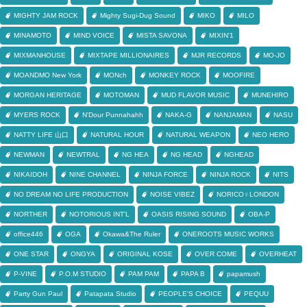
MIGHTY JAM ROCK
Mighty Sugi-Dug Sound
MIKO
MILO
MINAMOTO
MIND VOICE
MISTA SAVONA
MIXIN'1
MIXMANHOUSE
MIXTAPE MILLIONAIRES
MJR RECORDS
MO-JO
MOANDMO New York
MONch
MONKEY ROCK
MOOFIRE
MORGAN HERITAGE
MOTOMAN
MUD FLAVOR MUSIC
MUNEHIRO
MYERS ROCK
N'Dour Punnahahh
NAKA-G
NANJAMAN
NASU
NATTY LIFE 山口
NATURAL HOUR
NATURAL WEAPON
NEO HERO
NEWMAN
NEWTRAL
NG HEA
NG HEAD
NGHEAD
NIKAIDOH
NINE CHANNEL
NINJA FORCE
NINJA ROCK
NITS
NO DREAM NO LIFE PRODUCTION
NOISE VIBEZ
NORICO♀LONDON
NORTHER
NOTORIOUS INT'L
OASIS RISING SOUND
OBA-P
office446
OGA
Okawa&The Ruler
ONEROOTS MUSIC WORKS
ONE STAR
ONGYA
ORIGINAL KOSE
OVER COME
OVERHEAT
P-VINE
P.O.M STUDIO
PAM PAM
PAPA B
papamush
Party Gun Paul
Patapata Studio
PEOPLE'S CHOICE
PEQUU