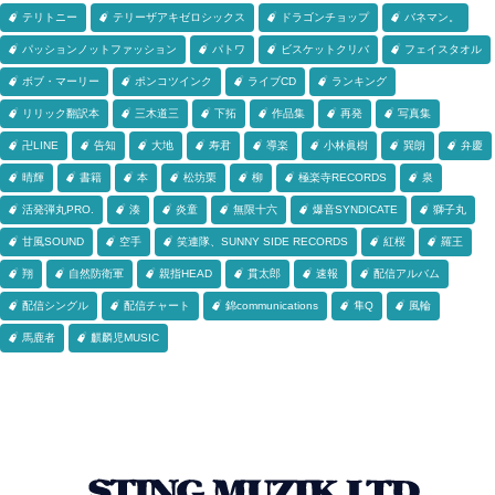
テリトニー
テリーザアキゼロシックス
ドラゴンチョップ
バネマン。
パッションノットファッション
パトワ
ビスケットクリバ
フェイスタオル
ボブ・マーリー
ポンコツインク
ライブCD
ランキング
リリック翻訳本
三木道三
下拓
作品集
再発
写真集
卍LINE
告知
大地
寿君
導楽
小林眞樹
巽朗
弁慶
晴輝
書籍
本
松坊栗
柳
極楽寺RECORDS
泉
活発弾丸PRO.
湊
炎童
無限十六
爆音SYNDICATE
獅子丸
甘風SOUND
空手
笑連隊、SUNNY SIDE RECORDS
紅桜
羅王
翔
自然防衛軍
親指HEAD
貫太郎
速報
配信アルバム
配信シングル
配信チャート
錦communications
隼Q
風輪
馬鹿者
麒麟児MUSIC