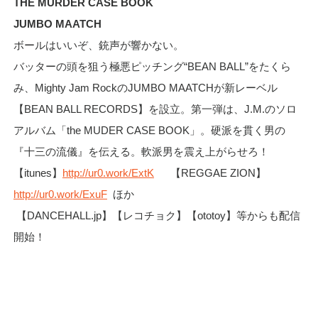
THE MURDER CASE BOOK
JUMBO MAATCH
ボールはいいぞ、銃声が響かない。
バッターの頭を狙う極悪ピッチング“BEAN BALL”をたくら
み、Mighty Jam RockのJUMBO MAATCHが新レーベル
【BEAN BALL RECORDS】を設立。第一弾は、J.M.のソロ
アルバム「the MUDER CASE BOOK」。硬派を貫く男の
『十三の流儀』を伝える。軟派男を震え上がらせろ！
【itunes】
http://ur0.work/ExtK
【REGGAE ZION】
http://ur0.work/ExuF
ほか
【DANCEHALL.jp】【レコチョク】【ototoy】等からも配信
開始！