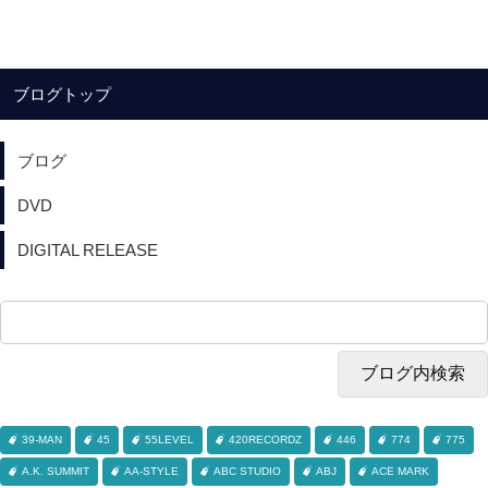
ブログトップ
ブログ
DVD
DIGITAL RELEASE
39-MAN
45
55LEVEL
420RECORDZ
446
774
775
A.K. SUMMIT
AA-STYLE
ABC STUDIO
ABJ
ACE MARK