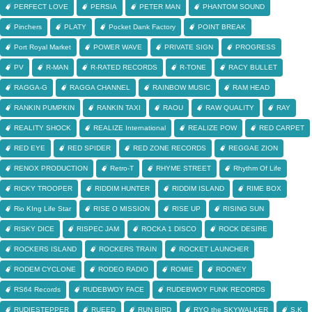
PERFECT LOVE
PERSIA
PETER MAN
PHANTOM SOUND
Pinchers
PLATY
Pocket Dank Factory
POINT BREAK
Port Royal Market
POWER WAVE
PRIVATE SIGN
PROGRESS
PV
R-MAN
R-RATED RECORDS
R-TONE
RACY BULLET
RAGGA-G
RAGGA CHANNEL
RAINBOW MUSIC
RAM HEAD
RANKIN PUMPKIN
RANKIN TAXI
RAOU
RAW QUALITY
RAY
REALITY SHOCK
REALIZE International
REALIZE POW
RED CARPET
RED EYE
RED SPIDER
RED ZONE RECORDS
REGGAE ZION
RENOX PRODUCTION
Retro-T
RHYME STREET
Rhythm Of Life
RICKY TROOPER
RIDDIM HUNTER
RIDDIM ISLAND
RIME BOX
Rio KIng Life Star
RISE O MISSION
RISE UP
RISING SUN
RISKY DICE
RISPEC JAM
ROCKA 1 DISCO
ROCK DESIRE
ROCKERS ISLAND
ROCKERS TRAIN
ROCKET LAUNCHER
RODEM CYCLONE
RODEO RADIO
ROMIE
ROONEY
RS64 Records
RUDEBWOY FACE
RUDEBWOY FUNK RECORDS
RUDIESTEPPER
RUEED
RUN BIRD
RYO the SKYWALKER
S.K