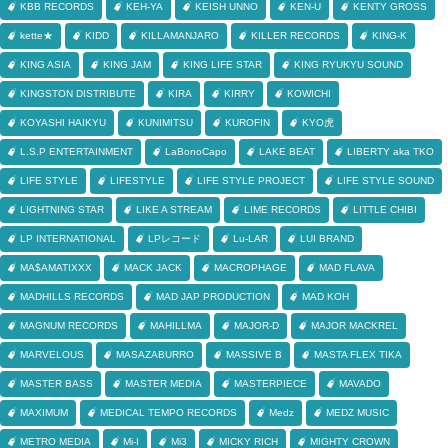
KBB RECORDS
KEH-YA
KEISH UNNO
KEN-U
KENTY GROSS
kette★
KIDD
KILLAMANJARO
KILLER RECORDS
KING-K
KING ASIA
KING JAM
KING LIFE STAR
KING RYUKYU SOUND
KINGSTON DISTRIBUTE
KIRA
KIRRY
KOWICHI
KOYASHI HAIKYU
KUNIMITSU
KUROFIN
KYO虎
L.S.P ENTERTAINMENT
LaBonoCapo
LAKE BEAT
LIBERTY aka TKO
LIFE STYLE
LIFESTYLE
LIFE STYLE PROJECT
LIFE STYLE SOUND
LIGHTNING STAR
LIKE A STREAM
LIME RECORDS
LITTLE CHIBI
LP INTERNATIONAL
LPレコード
Lu-LAR
LUI BRAND
MA$AMATIXXX
MACK JACK
MACROPHAGE
MAD FLAVA
MADHILLS RECORDS
MAD JAP PRODUCTION
MAD KOH
MAGNUM RECORDS
MAHILLMA
MAJOR-D
MAJOR MACKREL
MARVELOUS
MASAZABURRO
MASSIVE B
MASTA FLEX TIKA
MASTER BASS
MASTER MEDIA
MASTERPIECE
MAVADO
MAXIMUM
MEDICAL TEMPO RECORDS
Medz
MEDZ MUSIC
METRO MEDIA
Mi-I
Mi3
MICKY RICH
MIGHTY CROWN