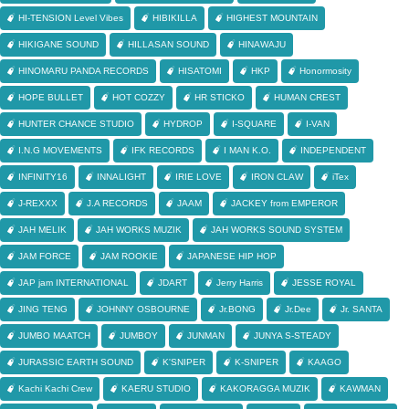
HI-TENSION Level Vibes
HIBIKILLA
HIGHEST MOUNTAIN
HIKIGANE SOUND
HILLASAN SOUND
HINAWAJU
HINOMARU PANDA RECORDS
HISATOMI
HKP
Honormosity
HOPE BULLET
HOT COZZY
HR STICKO
HUMAN CREST
HUNTER CHANCE STUDIO
HYDROP
I-SQUARE
I-VAN
I.N.G MOVEMENTS
IFK RECORDS
I MAN K.O.
INDEPENDENT
INFINITY16
INNALIGHT
IRIE LOVE
IRON CLAW
iTex
J-REXXX
J.A RECORDS
JAAM
JACKEY from EMPEROR
JAH MELIK
JAH WORKS MUZIK
JAH WORKS SOUND SYSTEM
JAM FORCE
JAM ROOKIE
JAPANESE HIP HOP
JAP jam INTERNATIONAL
JDART
Jerry Harris
JESSE ROYAL
JING TENG
JOHNNY OSBOURNE
Jr.BONG
Jr.Dee
Jr. SANTA
JUMBO MAATCH
JUMBOY
JUNMAN
JUNYA S-STEADY
JURASSIC EARTH SOUND
K'SNIPER
K-SNIPER
KAAGO
Kachi Kachi Crew
KAERU STUDIO
KAKORAGGA MUZIK
KAWMAN