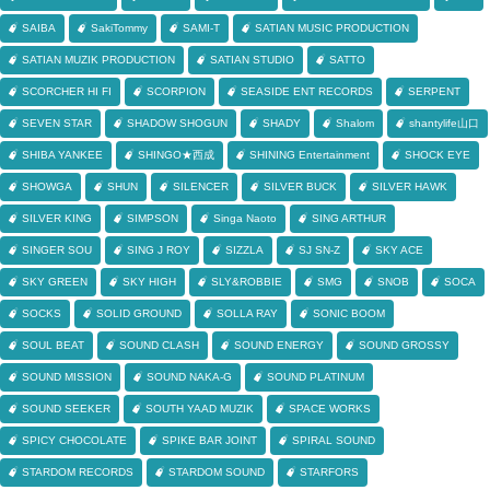
SAIBA
SakiTommy
SAMI-T
SATIAN MUSIC PRODUCTION
SATIAN MUZIK PRODUCTION
SATIAN STUDIO
SATTO
SCORCHER HI FI
SCORPION
SEASIDE ENT RECORDS
SERPENT
SEVEN STAR
SHADOW SHOGUN
SHADY
Shalom
shantylife山口
SHIBA YANKEE
SHINGO★西成
SHINING Entertainment
SHOCK EYE
SHOWGA
SHUN
SILENCER
SILVER BUCK
SILVER HAWK
SILVER KING
SIMPSON
Singa Naoto
SING ARTHUR
SINGER SOU
SING J ROY
SIZZLA
SJ SN-Z
SKY ACE
SKY GREEN
SKY HIGH
SLY&ROBBIE
SMG
SNOB
SOCA
SOCKS
SOLID GROUND
SOLLA RAY
SONIC BOOM
SOUL BEAT
SOUND CLASH
SOUND ENERGY
SOUND GROSSY
SOUND MISSION
SOUND NAKA-G
SOUND PLATINUM
SOUND SEEKER
SOUTH YAAD MUZIK
SPACE WORKS
SPICY CHOCOLATE
SPIKE BAR JOINT
SPIRAL SOUND
STARDOM RECORDS
STARDOM SOUND
STARFORS