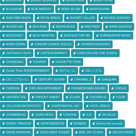
BLACKLIN
BLACK SCORPIO
BLACK SUN
BLAST STAR
BLOSSOM
BOB MARLEY
BODY BLOW
BODYGUARD
BON FIRE MUZIK
BOTH WINGS
BOUNTY KILLER
BOXER JUNTARO
BOXER KID
BOY-KEN
BRAIN BUSS
BROTHER
BRRO BANTON
BUCKSHOT
BUJU BANTON
BUN BUN THE MC
BURN&GROW MUSIC
BURN DOWN
CANCER (VENUS DISCO)
CANNON BAZOOKA
CAPTAIN-C 20XX
CAPTAIN BARKEY
CARLTON AND THE SHOES
CASINO891
CASPER
CASSETTE STAR
Castle Town ENTERTAINMENT
CDアルバム
CDシングル
CDミニアルバム
CENTURY SOUND
CHANNEL-Z
CHAQURA
CHEHON
CHELSEA MOVEMENT
CHOMORANMA SOUND
CHOUJI
CHOZEN LEE
CHUCKY SMART
CLASH
COCORO-G
COJIE
COLOSSEUM DISCOTIC
CONFIFRNTIAL INC.
COOL DREAD
CORNBREAD
CORN HEAD
CORONA
D.D.
DA'VILLE
DADDY DRAGON
DANCINGMOOD
DANDEE
Danne the records
DAVID RODIGAN
DEAD HEAT SOUND
DEE JAY CLASH
DELTA FORCE