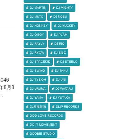
DJ MARTIN
DJ MIGHTY
DJ MUTO
DJ NOBU
DJ NONKEY
DJ NUCKEY
DJ OGGY
DJ PLAM
DJ RAYLY
DJ RIO
DJ RYOW
DJ SN-Z
DJ SPACEKID
DJ STEELO
DJ SWING
DJ TAKU
-046
DJ TY-KOH
DJ UNI
2年8月8
DJ URUMA
DJ WATARU
.
DJ YAMA
DJ YUTAKA
DJ邪魔仮面
DLIP RECORDS
DOG LOVE RECORDS
DO IT MOVEMENT
DOOBIE STUDIO