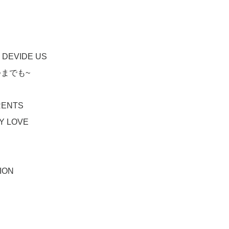
T DEVIDE US
~いつまでも~
RENTS
MY LOVE
ION