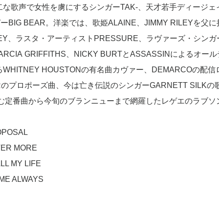
無二な歌声で女性を虜にするシンガーTAK-、天才若手ディージェ
IG BEAR。洋楽では、歌姫ALAINE、JIMMY RILEYを父
ILEY、ラスタ・アーティストPRESSURE、ラヴァーズ・シンガ
RCIA GRIFFITHS、NICKY BURTとASSASSINによるオー
るWHITNEY HOUSTONの有名曲カヴァー、DEMARCOの配信
Rのプロポーズ曲、今は亡き伝説のシンガーGARNETT SILKの
む定番曲から今旬のブランニューまで網羅したレゲエのラブソ
OPOSAL
EVER MORE
ALL MY LIFE
 ME ALWAYS