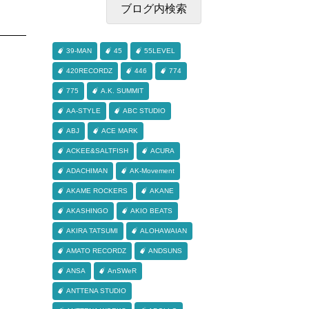
39-MAN
45
55LEVEL
420RECORDZ
446
774
775
A.K. SUMMIT
AA-STYLE
ABC STUDIO
ABJ
ACE MARK
ACKEE&SALTFISH
ACURA
ADACHIMAN
AK-Movement
AKAME ROCKERS
AKANE
AKASHINGO
AKIO BEATS
AKIRA TATSUMI
ALOHAWAIAN
AMATO RECORDZ
ANDSUNS
ANSA
AnSWeR
ANTTENA STUDIO