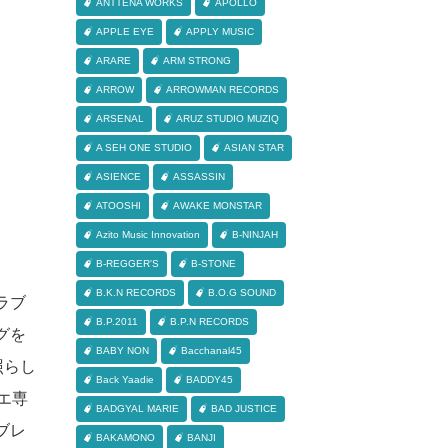
ANTTENA WORKS
APOLLO
APPLE EYE
APPLY MUSIC
ARARE
ARM STRONG
ARROW
ARROWMAN RECORDS
ARSENAL
ARUZ STUDIO MUZIQ
A SEH ONE STUDIO
ASIAN STAR
ASIENCE
ASSASSIN
ATOOSHI
AWAKE MONSTAR
Azito Music Innovation
B-NINJAH
B-REGGER'S
B-STONE
B.K.N RECORDS
B.O.G SOUND
ラブ
B.P.2011
B.P.N RECORDS
グを
BABY NON
Bacchanal45
照らし
Back Yaadie
BADDY45
エ専
BADGYAL MARIE
BAD JUSTICE
ブレ
BAKAMONO
BANJI