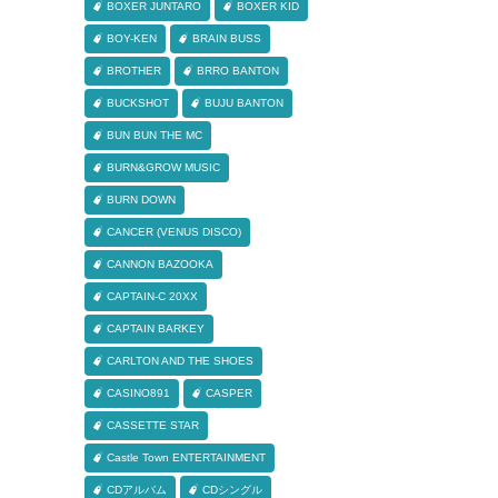
BOXER JUNTARO
BOXER KID
BOY-KEN
BRAIN BUSS
BROTHER
BRRO BANTON
BUCKSHOT
BUJU BANTON
BUN BUN THE MC
BURN&GROW MUSIC
BURN DOWN
CANCER (VENUS DISCO)
CANNON BAZOOKA
CAPTAIN-C 20XX
CAPTAIN BARKEY
CARLTON AND THE SHOES
CASINO891
CASPER
CASSETTE STAR
Castle Town ENTERTAINMENT
CDアルバム
CDシングル