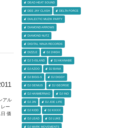
DEAD HEAT SOUND
DEE JAY CLASH
DELTA FORCE
DIALECTIC MUZIK PARTY
DIAMOND ARROWS
DIAMOND NUTZ
DIGITAL NINJA RECORDS
DIZZLE
DJ 2HIGH
DJ 5-ISLAND
DJ AKANABE
DJ AZOO
DJ BANA
DJ BIGG-S
DJ DIGGY
2011
DJ GENIUS
DJ GEORGE
DJ HANMERNAO
DJ INO
ョンアル
DJ JIN
DJ JOE LIFE
5 レー
DJ KIDD
DJ KIXXX
1日 価
DJ LEAD
DJ LUKE
DJ MARK MOVEMENTS