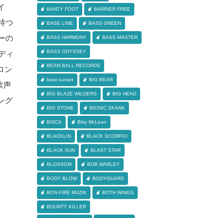
イ
BANTY FOOT
BARRIER FREE
に持つ
BASE LINE
BASS GREEN
ーの
BASS HARMONY
BASS MASTER
BASS ODYSSEY
ルディ
BEAN BALL RECORDS
ロン
beat sunset
BIG BEAR
歌声
BIG BLAZE WILDERS
BIG HEAD
ング
BIG STONE
BIONIC SKANK
BISCA
Bitty McLean
BLACKLIN
BLACK SCORPIO
BLACK SUN
BLAST STAR
BLOSSOM
BOB MARLEY
BODY BLOW
BODYGUARD
BON FIRE MUZIK
BOTH WINGS
BOUNTY KILLER