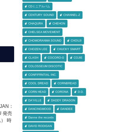
CDミニアルバム
CENTURY SOUND
CHANNEL-Z
CHAQURA
CHEHON
CHELSEA MOVEMENT
CHOMORANMA SOUND
CHOUJI
CHOZEN LEE
CHUCKY SMART
CLASH
COCORO-G
COJIE
COLOSSEUM DISCOTIC
CONFIFRNTIAL INC.
COOL DREAD
CORNBREAD
CORN HEAD
CORONA
D.D.
DA'VILLE
DADDY DRAGON
 JAN：
DANCINGMOOD
DANDEE
YU 発売
Danne the records
込） 時
DAVID RODIGAN