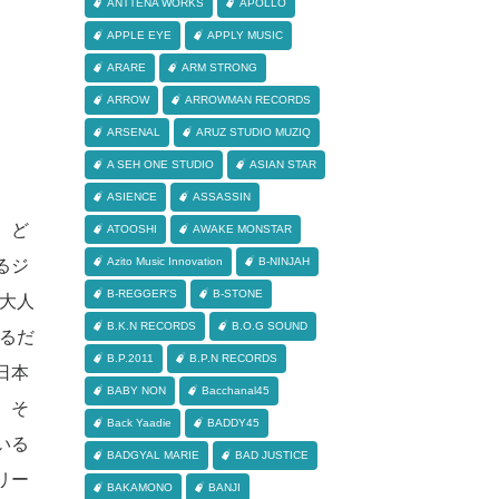
ANTTENA WORKS
APOLLO
APPLE EYE
APPLY MUSIC
ARARE
ARM STRONG
ARROW
ARROWMAN RECORDS
ARSENAL
ARUZ STUDIO MUZIQ
A SEH ONE STUDIO
ASIAN STAR
ASIENCE
ASSASSIN
。ど
ATOOSHI
AWAKE MONSTAR
Azito Music Innovation
B-NINJAH
るジ
B-REGGER'S
B-STONE
大人
B.K.N RECORDS
B.O.G SOUND
るだ
B.P.2011
B.P.N RECORDS
日本
BABY NON
Bacchanal45
、そ
Back Yaadie
BADDY45
いる
BADGYAL MARIE
BAD JUSTICE
リー
BAKAMONO
BANJI