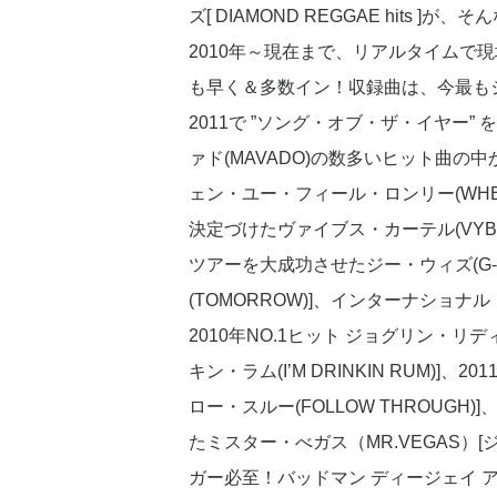
ズ[ DIAMOND REGGAE hits ]
2010年～現在まで、リアルタイムで
も早く＆多数イン！収録曲は、今最もジャ
2011で ”ソング・オブ・ザ・イヤー” 
ァド(MAVADO)の数多いヒット曲の中から
ェン・ユー・フィール・ロンリー(WHEN 
決定づけたヴァイブス・カーテル(VYBZ
ツアーを大成功させたジー・ウィズ(G-WH
(TOMORROW)]、インターナショナル・
2010年NO.1ヒット ジョグリン・リデ
キン・ラム(I’M DRINKIN RUM)]、
ロー・スルー(FOLLOW THROUG
たミスター・べガス（MR.VEGAS）[ジ
ガー必至！バッドマン ディージェイ アイド