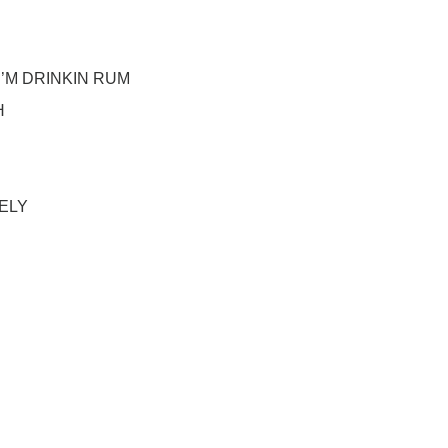
I’M DRINKIN RUM
H
NELY