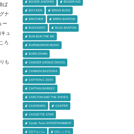
BOXER JUNTARO
BOXER KID
曲ば
BOY-KEN
BRAIN BUSS
シグナ
BROTHER
BRRO BANTON
ニュー
BUCKSHOT
BUJU BANTON
胸キュ
BUN BUN THE MC
どころ
BURN&GROW MUSIC
BURN DOWN
偽りも
CANCER (VENUS DISCO)
CANNON BAZOOKA
CAPTAIN-C 20XX
CAPTAIN BARKEY
CARLTON AND THE SHOES
CASINO891
CASPER
CASSETTE STAR
Castle Town ENTERTAINMENT
CDアルバム
CDシングル