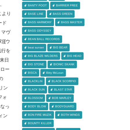
り、
BANTY FOOT
BARRIER FREE
こより
BASE LINE
BASS GREEN
ード
BASS HARMONY
BASS MASTER
BASS ODYSSEY
 マヴ
BEAN BALL RECORDS
][ウ
beat sunset
BIG BEAR
流行を
BIG BLAZE WILDERS
BIG HEAD
初来日
BIG STONE
BIONIC SKANK
モロー
BISCA
Bitty McLean
の
BLACKLIN
BLACK SCORPIO
ドリン
BLACK SUN
BLAST STAR
[フォ
BLOSSOM
BOB MARLEY
になっ
BODY BLOW
BODYGUARD
フィン
BON FIRE MUZIK
BOTH WINGS
BOUNTY KILLER