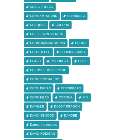
CDミニアルバム
CENTURY SOUND
CHANNEL-Z
CHAQURA
CHEHON
CHELSEA MOVEMENT
CHOMORANMA SOUND
CHOUJI
CHOZEN LEE
CHUCKY SMART
CLASH
COCORO-G
COJIE
COLOSSEUM DISCOTIC
CONFIFRNTIAL INC.
COOL DREAD
CORNBREAD
CORN HEAD
CORONA
D.D.
DA'VILLE
DADDY DRAGON
DANCINGMOOD
DANDEE
Danne the records
DAVID RODIGAN