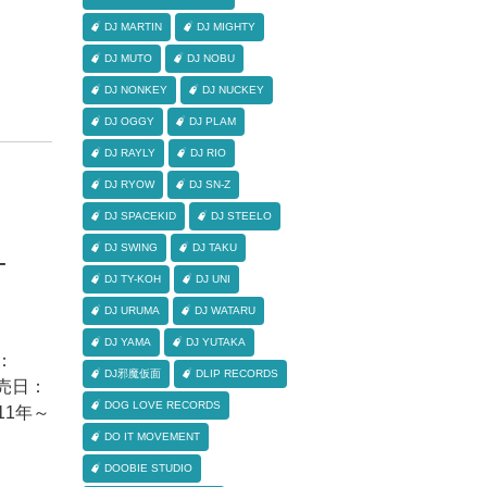
DJ MARTIN
DJ MIGHTY
DJ MUTO
DJ NOBU
DJ NONKEY
DJ NUCKEY
DJ OGGY
DJ PLAM
DJ RAYLY
DJ RIO
DJ RYOW
DJ SN-Z
DJ SPACEKID
DJ STEELO
DJ SWING
DJ TAKU
-
DJ TY-KOH
DJ UNI
DJ URUMA
DJ WATARU
DJ YAMA
DJ YUTAKA
番：
DJ邪魔仮面
DLIP RECORDS
発売日：
DOG LOVE RECORDS
011年～
DO IT MOVEMENT
DOOBIE STUDIO