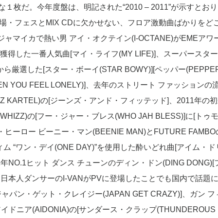
が、そんな１枚だ。今年度盤は、明記された“2010 – 2011”が示すとお
現場・フェスとMIX CDに欠かせない、フロア激動曲ばかりをど
マイカで熱い男 アイ・オクテイン(I-OCTANE)がEMEアワ
を獲得した一番人気曲[マイ・ライフ(MY LIFE)]、スーパースター
厳選した[スター・ボーイ(STAR BOWY)][ペッパー(PEPPER)
YOU FEEL LONELY)]、去年のストリート ファッションの
 KARTEL)の[ジーンズ・アンド・フィッテッド]、2011年の
IZZ)の[フー・ジャー・ブレス(WHO JAH BLESS)]に[トゥ
ヒーロー ビーニー・マン(BEENIE MAN)とFUTURE FAMBO
ィム “ワン・デイ(ONE DAY)”を使用した酔いどれ曲[アイム・
2011年NO.1ヒット ダンス チューンのディン・ドン(DING DONG)
H)]、日本人ダンサーのI-VANがPVに登場したことでも国内で話題
ャパン・ゲット・クレイジー(JAPAN GET CRAZY)]、ガン 
ニア(AIDONIA)の[サンダース・クラップ(THUNDEROUS