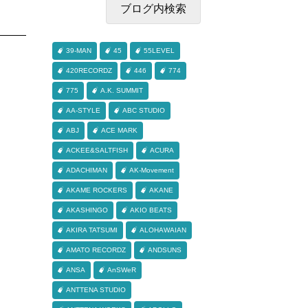
39-MAN
45
55LEVEL
420RECORDZ
446
774
775
A.K. SUMMIT
AA-STYLE
ABC STUDIO
ABJ
ACE MARK
ACKEE&SALTFISH
ACURA
ADACHIMAN
AK-Movement
AKAME ROCKERS
AKANE
AKASHINGO
AKIO BEATS
AKIRA TATSUMI
ALOHAWAIAN
AMATO RECORDZ
ANDSUNS
ANSA
AnSWeR
ANTTENA STUDIO