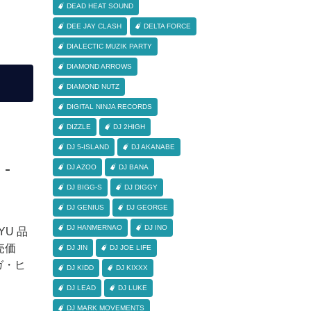
DEAD HEAT SOUND
DEE JAY CLASH
DELTA FORCE
DIALECTIC MUZIK PARTY
DIAMOND ARROWS
DIAMOND NUTZ
DIGITAL NINJA RECORDS
DIZZLE
DJ 2HIGH
DJ 5-ISLAND
DJ AKANABE
 -
DJ AZOO
DJ BANA
DJ BIGG-S
DJ DIGGY
DJ GENIUS
DJ GEORGE
DJ HANMERNAO
DJ INO
YU 品
小売価
DJ JIN
DJ JOE LIFE
ラガ・ヒ
DJ KIDD
DJ KIXXX
DJ LEAD
DJ LUKE
DJ MARK MOVEMENTS