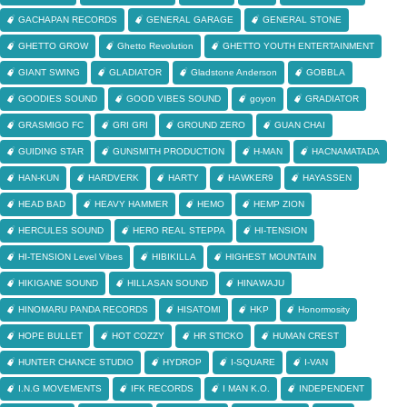
GACHAPAN RECORDS
GENERAL GARAGE
GENERAL STONE
GHETTO GROW
Ghetto Revolution
GHETTO YOUTH ENTERTAINMENT
GIANT SWING
GLADIATOR
Gladstone Anderson
GOBBLA
GOODIES SOUND
GOOD VIBES SOUND
goyon
GRADIATOR
GRASMIGO FC
GRI GRI
GROUND ZERO
GUAN CHAI
GUIDING STAR
GUNSMITH PRODUCTION
H-MAN
HACNAMATADA
HAN-KUN
HARDVERK
HARTY
HAWKER9
HAYASSEN
HEAD BAD
HEAVY HAMMER
HEMO
HEMP ZION
HERCULES SOUND
HERO REAL STEPPA
HI-TENSION
HI-TENSION Level Vibes
HIBIKILLA
HIGHEST MOUNTAIN
HIKIGANE SOUND
HILLASAN SOUND
HINAWAJU
HINOMARU PANDA RECORDS
HISATOMI
HKP
Honormosity
HOPE BULLET
HOT COZZY
HR STICKO
HUMAN CREST
HUNTER CHANCE STUDIO
HYDROP
I-SQUARE
I-VAN
I.N.G MOVEMENTS
IFK RECORDS
I MAN K.O.
INDEPENDENT