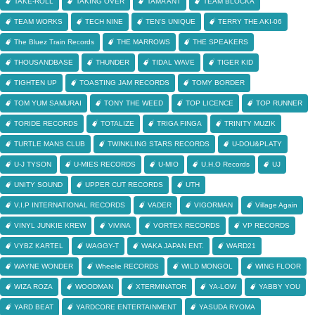
TAKE-ROLL
TAKING OVER
TAMA ANT
TEAM BLOCKA
TEAM WORKS
TECH NINE
TEN'S UNIQUE
TERRY THE AKI-06
The Bluez Train Records
THE MARROWS
THE SPEAKERS
THOUSANDBASE
THUNDER
TIDAL WAVE
TIGER KID
TIGHTEN UP
TOASTING JAM RECORDS
TOMY BORDER
TOM YUM SAMURAI
TONY THE WEED
TOP LICENCE
TOP RUNNER
TORIDE RECORDS
TOTALIZE
TRIGA FINGA
TRINITY MUZIK
TURTLE MANS CLUB
TWINKLING STARS RECORDS
U-DOU&PLATY
U-J TYSON
U-MIES RECORDS
U-MIO
U.H.O Records
UJ
UNITY SOUND
UPPER CUT RECORDS
UTH
V.I.P INTERNATIONAL RECORDS
VADER
VIGORMAN
Village Again
VINYL JUNKIE KREW
ViViNA
VORTEX RECORDS
VP RECORDS
VYBZ KARTEL
WAGGY-T
WAKA JAPAN ENT.
WARD21
WAYNE WONDER
Wheelie RECORDS
WILD MONGOL
WING FLOOR
WIZA ROZA
WOODMAN
XTERMINATOR
YA-LOW
YABBY YOU
YARD BEAT
YARDCORE ENTERTAINMENT
YASUDA RYOMA