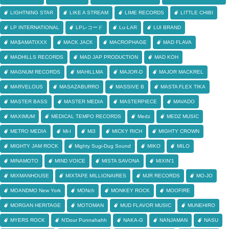
LIGHTNING STAR
LIKE A STREAM
LIME RECORDS
LITTLE CHIBI
LP INTERNATIONAL
LPレコード
Lu-LAR
LUI BRAND
MA$AMATIXXX
MACK JACK
MACROPHAGE
MAD FLAVA
MADHILLS RECORDS
MAD JAP PRODUCTION
MAD KOH
MAGNUM RECORDS
MAHILLMA
MAJOR-D
MAJOR MACKREL
MARVELOUS
MASAZABURRO
MASSIVE B
MASTA FLEX TIKA
MASTER BASS
MASTER MEDIA
MASTERPIECE
MAVADO
MAXIMUM
MEDICAL TEMPO RECORDS
Medz
MEDZ MUSIC
METRO MEDIA
Mi-I
Mi3
MICKY RICH
MIGHTY CROWN
MIGHTY JAM ROCK
Mighty Sugi-Dug Sound
MIKO
MILO
MINAMOTO
MIND VOICE
MISTA SAVONA
MIXIN'1
MIXMANHOUSE
MIXTAPE MILLIONAIRES
MJR RECORDS
MO-JO
MOANDMO New York
MONch
MONKEY ROCK
MOOFIRE
MORGAN HERITAGE
MOTOMAN
MUD FLAVOR MUSIC
MUNEHIRO
MYERS ROCK
N'Dour Punnahahh
NAKA-G
NANJAMAN
NASU