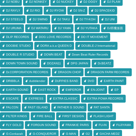
DJ NOBU
DJ NONKEY
DJ NUCKEY
DJ OGGY
DJ PLAM
DJ RAYLY
DJ RIO
DJ RYOW
DJ SN-Z
DJ SPACEKID
DJ STEELO
DJ SWING
DJ TAKU
DJ TY-KOH
DJ UNI
DJ URUMA
DJ WATARU
DJ YAMA
DJ YUTAKA
DJ邪魔仮面
DLIP RECORDS
DOG LOVE RECORDS
DO IT MOVEMENT
DOOBIE STUDIO
DORA a.k.a QUEEN D
DOUBLE-J International
DOUBLE R STUDIO
DOWN BEAT
Down Beat Ruler Records
DOWN TOWN SOUND
DOZAN11
DPG JAPAN
Dr.BEATZ
Dr.CORPORATION RECORDS
DRAGON CHOP
DRAGON FARM RECORDS
DRIBBLA
dubblender
DUPPIES BAND
DVD
EARTH PAINT
EARTH SOUND
EAST ROCK
EMPEROR
EN-JOINT
EP
ESCAPE
EXPRESS
EXTRA CLASSIC
EXTRA POWA RECORDS
FALCON
FAST ISLAND
FATHER G SOUND
FAT SANTA
FILTER KINGS
FIRE BALL
FIRST DESIGN
FLASH LIGHT
FLY GOLD
FORGUN SOUND
FRANKIE PARIS
FU-IN
FUJIYAMA
G-Conkarah
G-CONQUEROR
G-MAN
G2
GACHA MEDZ