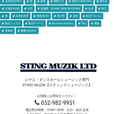
活発弾丸PRO.
湊
炎童
無限十六
爆音SYNDICATE
獅子丸
甘風SOUND
空手
笑連隊、SUNNY SIDE RECORDS
紅桜
羅王
翔
自然防衛軍
親指HEAD
貫太郎
速報
配信アルバム
配信シングル
配信チャート
錦communications
隼Q
風輪
馬鹿者
麒麟児MUSIC
レゲエ・ダンスホールミュージック専門
STING MUZIK【スティングミュージック】
お気軽にお問合せください。
052-982-9951
電話受付時間：10:00〜18:00 土日・祝日 定休