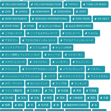
YELLOW CHOICE
YELLOW NAKED FILM
YOYO-C
YUNG J.R MUSIC
ZARI
ZAROO
ZEBRAMAN
ZENDAMAN
ZERO
ZERO MOVEMENT
ZEROSEN INTERNATIONAL
ZION TRAIN
ZIP NEXT
ZOVE KING
ZYNIE
あげたがりMusic
あばれ馬RECORDS
こだまレコード
ごってええやんレコード
たけしビート
たなけん
アダチマン
アナログ12インチレコード
アナログ７インチレコード
インストアライブ
エフエム岐阜
オコジョNOW
ガッツ西村とフェスティバルズ
キャノーズ
コスガツヨシ
コマゲンレコーズ
コモリタカシ
シバキマン
チムドンドン
テリトニー
テリーザアキゼロシックス
ドラゴンチョップ
バネマン。
パッションノットファッション
パトワ
ビスケットクリバ
フェイスタオル
ボブ・マーリー
ポンコツインク
ライブCD
ランキング
リリック翻訳本
三木道三
下拓
作品集
再発
写真集
卍LINE
告知
大地
寿君
導楽
小林眞樹
巽朗
弁慶
晴輝
書籍
本
松坊栗
柳
極楽寺RECORDS
泉