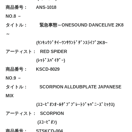
商品番号： ANS-1018
NO.8
－
タイトル： 緊急事態～ONESOUND DANCELIVE 2K8
～
(ｷﾝｷｭｳｼﾞﾀｲ~ﾜﾝｻｳﾝﾄﾞﾀﾞﾝｽﾗｲﾌﾞ2K8~
アーティスト： RED SPIDER
(ﾚｯﾄﾞｽﾊﾟｲﾀﾞｰ)
商品番号： KSCD-8029
NO.9 －
タイトル： SCORPION ALLDUBPLATE JAPANESE
MIX
(ｽｺｰﾋﾟｵﾝｵｰﾙﾀﾞﾌﾞﾌﾟﾚｰﾄｼﾞｬﾊﾟﾆｰｽﾞﾐｯｸｽ)
アーティスト： SCORPION
(ｽｺｰﾋﾟｵﾝ)
商品番号： STSKCD-004