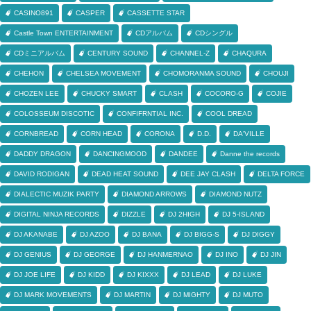
CASINO891
CASPER
CASSETTE STAR
Castle Town ENTERTAINMENT
CDアルバム
CDシングル
CDミニアルバム
CENTURY SOUND
CHANNEL-Z
CHAQURA
CHEHON
CHELSEA MOVEMENT
CHOMORANMA SOUND
CHOUJI
CHOZEN LEE
CHUCKY SMART
CLASH
COCORO-G
COJIE
COLOSSEUM DISCOTIC
CONFIFRNTIAL INC.
COOL DREAD
CORNBREAD
CORN HEAD
CORONA
D.D.
DA'VILLE
DADDY DRAGON
DANCINGMOOD
DANDEE
Danne the records
DAVID RODIGAN
DEAD HEAT SOUND
DEE JAY CLASH
DELTA FORCE
DIALECTIC MUZIK PARTY
DIAMOND ARROWS
DIAMOND NUTZ
DIGITAL NINJA RECORDS
DIZZLE
DJ 2HIGH
DJ 5-ISLAND
DJ AKANABE
DJ AZOO
DJ BANA
DJ BIGG-S
DJ DIGGY
DJ GENIUS
DJ GEORGE
DJ HANMERNAO
DJ INO
DJ JIN
DJ JOE LIFE
DJ KIDD
DJ KIXXX
DJ LEAD
DJ LUKE
DJ MARK MOVEMENTS
DJ MARTIN
DJ MIGHTY
DJ MUTO