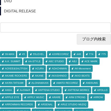
DVD
DIGITAL RELEASE
39-MAN
45
55LEVEL
420RECORDZ
446
774
775
A.K. SUMMIT
AA-STYLE
ABC STUDIO
ABJ
ACE MARK
ACKEE&SALTFISH
ACURA
ADACHIMAN
AK-Movement
AKAME ROCKERS
AKANE
AKASHINGO
AKIO BEATS
AKIRA TATSUMI
ALOHAWAIAN
AMATO RECORDZ
ANDSUNS
ANSA
AnSWeR
ANTTENA STUDIO
ANTTENA WORKS
APOLLO
APPLE EYE
APPLY MUSIC
ARARE
ARM STRONG
ARROW
ARROWMAN RECORDS
ARSENAL
ARUZ STUDIO MUZIQ