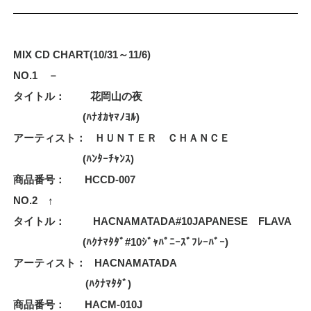
MIX CD CHART(10/31～11/6)
NO.1 －
タイトル： 花岡山の夜
(ﾊﾅｵｶﾔﾏﾉﾖﾙ)
アーティスト： ＨＵＮＴＥＲ ＣＨＡＮＣＥ
(ﾊﾝﾀｰﾁｬﾝｽ)
商品番号： HCCD-007
NO.2 ↑
タイトル： HACNAMATADA#10JAPANESE FLAVA
(ﾊｸﾅﾏﾀﾀﾞ#10ｼﾞｬﾊﾟﾆｰｽﾞﾌﾚｰﾊﾞｰ)
アーティスト： HACNAMATADA
(ﾊｸﾅﾏﾀﾀﾞ)
商品番号： HACM-010J