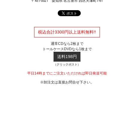
〒451-0021
愛知県 名古屋市 西区天塚町1-61
税込合計3300円以上送料無料!!
通常CDなら2枚まで
トールケースDVDなら1枚まで
送料198円
（クリックポスト）
平日14時までにご注文いただければ即日発送可能
※卸注文は直接お問合せ下さい。