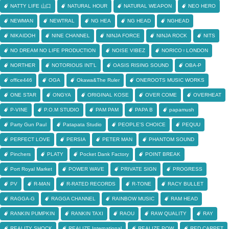
NATTY LIFE 山口
NATURAL HOUR
NATURAL WEAPON
NEO HERO
NEWMAN
NEWTRAL
NG HEA
NG HEAD
NGHEAD
NIKAIDOH
NINE CHANNEL
NINJA FORCE
NINJA ROCK
NITS
NO DREAM NO LIFE PRODUCTION
NOISE VIBEZ
NORICO♀LONDON
NORTHER
NOTORIOUS INT'L
OASIS RISING SOUND
OBA-P
office446
OGA
Okawa&The Ruler
ONEROOTS MUSIC WORKS
ONE STAR
ONGYA
ORIGINAL KOSE
OVER COME
OVERHEAT
P-VINE
P.O.M STUDIO
PAM PAM
PAPA B
papamush
Party Gun Paul
Patapata Studio
PEOPLE'S CHOICE
PEQUU
PERFECT LOVE
PERSIA
PETER MAN
PHANTOM SOUND
Pinchers
PLATY
Pocket Dank Factory
POINT BREAK
Port Royal Market
POWER WAVE
PRIVATE SIGN
PROGRESS
PV
R-MAN
R-RATED RECORDS
R-TONE
RACY BULLET
RAGGA-G
RAGGA CHANNEL
RAINBOW MUSIC
RAM HEAD
RANKIN PUMPKIN
RANKIN TAXI
RAOU
RAW QUALITY
RAY
REALITY SHOCK
REALIZE International
REALIZE POW
RED CARPET