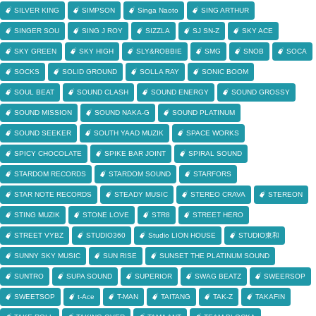
SILVER KING
SIMPSON
Singa Naoto
SING ARTHUR
SINGER SOU
SING J ROY
SIZZLA
SJ SN-Z
SKY ACE
SKY GREEN
SKY HIGH
SLY&ROBBIE
SMG
SNOB
SOCA
SOCKS
SOLID GROUND
SOLLA RAY
SONIC BOOM
SOUL BEAT
SOUND CLASH
SOUND ENERGY
SOUND GROSSY
SOUND MISSION
SOUND NAKA-G
SOUND PLATINUM
SOUND SEEKER
SOUTH YAAD MUZIK
SPACE WORKS
SPICY CHOCOLATE
SPIKE BAR JOINT
SPIRAL SOUND
STARDOM RECORDS
STARDOM SOUND
STARFORS
STAR NOTE RECORDS
STEADY MUSIC
STEREO CRAVA
STEREON
STING MUZIK
STONE LOVE
STR8
STREET HERO
STREET VYBZ
STUDIO360
Studio LION HOUSE
STUDIO東和
SUNNY SKY MUSIC
SUN RISE
SUNSET THE PLATINUM SOUND
SUNTRO
SUPA SOUND
SUPERIOR
SWAG BEATZ
SWEERSOP
SWEETSOP
t-Ace
T-MAN
TAITANG
TAK-Z
TAKAFIN