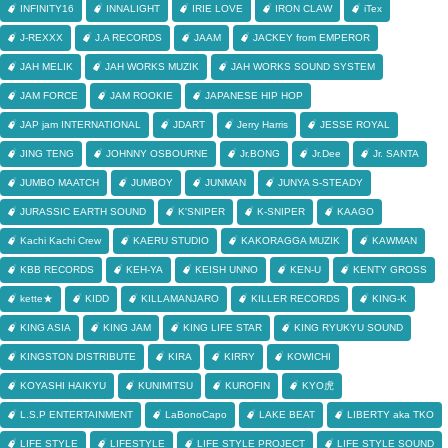
INFINITY16
INNALIGHT
IRIE LOVE
IRON CLAW
iTex
J-REXXX
J.A RECORDS
JAAM
JACKEY from EMPEROR
JAH MELIK
JAH WORKS MUZIK
JAH WORKS SOUND SYSTEM
JAM FORCE
JAM ROOKIE
JAPANESE HIP HOP
JAP jam INTERNATIONAL
JDART
Jerry Harris
JESSE ROYAL
JING TENG
JOHNNY OSBOURNE
Jr.BONG
Jr.Dee
Jr. SANTA
JUMBO MAATCH
JUMBOY
JUNMAN
JUNYA S-STEADY
JURASSIC EARTH SOUND
K'SNIPER
K-SNIPER
KAAGO
Kachi Kachi Crew
KAERU STUDIO
KAKORAGGA MUZIK
KAWMAN
KBB RECORDS
KEH-YA
KEISH UNNO
KEN-U
KENTY GROSS
kette★
KIDD
KILLAMANJARO
KILLER RECORDS
KING-K
KING ASIA
KING JAM
KING LIFE STAR
KING RYUKYU SOUND
KINGSTON DISTRIBUTE
KIRA
KIRRY
KOWICHI
KOYASHI HAIKYU
KUNIMITSU
KUROFIN
KYO虎
L.S.P ENTERTAINMENT
LaBonoCapo
LAKE BEAT
LIBERTY aka TKO
LIFE STYLE
LIFESTYLE
LIFE STYLE PROJECT
LIFE STYLE SOUND