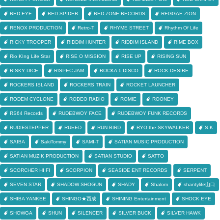
RED EYE
RED SPIDER
RED ZONE RECORDS
REGGAE ZION
RENOX PRODUCTION
Retro-T
RHYME STREET
Rhythm Of Life
RICKY TROOPER
RIDDIM HUNTER
RIDDIM ISLAND
RIME BOX
Rio KIng Life Star
RISE O MISSION
RISE UP
RISING SUN
RISKY DICE
RISPEC JAM
ROCKA 1 DISCO
ROCK DESIRE
ROCKERS ISLAND
ROCKERS TRAIN
ROCKET LAUNCHER
RODEM CYCLONE
RODEO RADIO
ROMIE
ROONEY
RS64 Records
RUDEBWOY FACE
RUDEBWOY FUNK RECORDS
RUDIESTEPPER
RUEED
RUN BIRD
RYO the SKYWALKER
S.K
SAIBA
SakiTommy
SAMI-T
SATIAN MUSIC PRODUCTION
SATIAN MUZIK PRODUCTION
SATIAN STUDIO
SATTO
SCORCHER HI FI
SCORPION
SEASIDE ENT RECORDS
SERPENT
SEVEN STAR
SHADOW SHOGUN
SHADY
Shalom
shantylife山口
SHIBA YANKEE
SHINGO★西成
SHINING Entertainment
SHOCK EYE
SHOWGA
SHUN
SILENCER
SILVER BUCK
SILVER HAWK