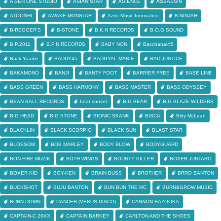
A SEH ONE STUDIO
ASIAN STAR
ASIENCE
ASSASSIN
ATOOSHI
AWAKE MONSTAR
Azito Music Innovation
B-NINJAH
B-REGGER'S
B-STONE
B.K.N RECORDS
B.O.G SOUND
B.P.2011
B.P.N RECORDS
BABY NON
Bacchanal45
Back Yaadie
BADDY45
BADGYAL MARIE
BAD JUSTICE
BAKAMONO
BANJI
BANTY FOOT
BARRIER FREE
BASE LINE
BASS GREEN
BASS HARMONY
BASS MASTER
BASS ODYSSEY
BEAN BALL RECORDS
beat sunset
BIG BEAR
BIG BLAZE WILDERS
BIG HEAD
BIG STONE
BIONIC SKANK
BISCA
Bitty McLean
BLACKLIN
BLACK SCORPIO
BLACK SUN
BLAST STAR
BLOSSOM
BOB MARLEY
BODY BLOW
BODYGUARD
BON FIRE MUZIK
BOTH WINGS
BOUNTY KILLER
BOXER JUNTARO
BOXER KID
BOY-KEN
BRAIN BUSS
BROTHER
BRRO BANTON
BUCKSHOT
BUJU BANTON
BUN BUN THE MC
BURN&GROW MUSIC
BURN DOWN
CANCER (VENUS DISCO)
CANNON BAZOOKA
CAPTAIN-C 20XX
CAPTAIN BARKEY
CARLTON AND THE SHOES