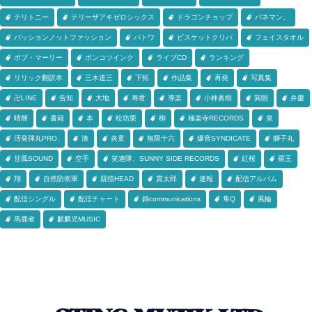
テリトニー
テリーザアキゼロシックス
ドラゴンチョップ
バネマン。
パッションノットファッション
パトワ
ビスケットクリバ
フェイスタオル
ボブ・マーリー
ポンコツインク
ライブCD
ランキング
リリック翻訳本
三木道三
下拓
作品集
再発
写真集
卍LINE
告知
大地
寿君
導楽
小林眞樹
巽朗
弁慶
晴輝
書籍
本
松坊栗
柳
極楽寺RECORDS
泉
活発弾丸PRO.
湊
炎童
無限十六
爆音SYNDICATE
獅子丸
甘風SOUND
空手
笑連隊、SUNNY SIDE RECORDS
紅桜
羅王
翔
自然防衛軍
親指HEAD
貫太郎
速報
配信アルバム
配信シングル
配信チャート
錦communications
隼Q
風輪
馬鹿者
麒麟児MUSIC