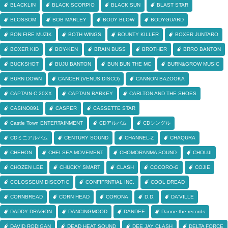
BLACKLIN
BLACK SCORPIO
BLACK SUN
BLAST STAR
BLOSSOM
BOB MARLEY
BODY BLOW
BODYGUARD
BON FIRE MUZIK
BOTH WINGS
BOUNTY KILLER
BOXER JUNTARO
BOXER KID
BOY-KEN
BRAIN BUSS
BROTHER
BRRO BANTON
BUCKSHOT
BUJU BANTON
BUN BUN THE MC
BURN&GROW MUSIC
BURN DOWN
CANCER (VENUS DISCO)
CANNON BAZOOKA
CAPTAIN-C 20XX
CAPTAIN BARKEY
CARLTON AND THE SHOES
CASINO891
CASPER
CASSETTE STAR
Castle Town ENTERTAINMENT
CDアルバム
CDシングル
CDミニアルバム
CENTURY SOUND
CHANNEL-Z
CHAQURA
CHEHON
CHELSEA MOVEMENT
CHOMORANMA SOUND
CHOUJI
CHOZEN LEE
CHUCKY SMART
CLASH
COCORO-G
COJIE
COLOSSEUM DISCOTIC
CONFIFRNTIAL INC.
COOL DREAD
CORNBREAD
CORN HEAD
CORONA
D.D.
DA'VILLE
DADDY DRAGON
DANCINGMOOD
DANDEE
Danne the records
DAVID RODIGAN
DEAD HEAT SOUND
DEE JAY CLASH
DELTA FORCE