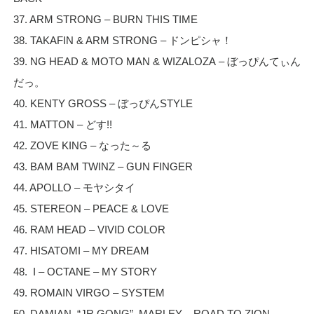
37. ARM STRONG – BURN THIS TIME
38. TAKAFIN & ARM STRONG – ドンピシャ！
39. NG HEAD & MOTO MAN & WIZALOZA – ぼっぴんてぃん
だっ。
40. KENTY GROSS – ぼっぴんSTYLE
41. MATTON – どす!!
42. ZOVE KING – なった～る
43. BAM BAM TWINZ – GUN FINGER
44. APOLLO – モヤシタイ
45. STEREON – PEACE & LOVE
46. RAM HEAD – VIVID COLOR
47. HISATOMI – MY DREAM
48. I – OCTANE – MY STORY
49. ROMAIN VIRGO – SYSTEM
50. DAMIAN “JR GONG” MARLEY – ROAD TO ZION