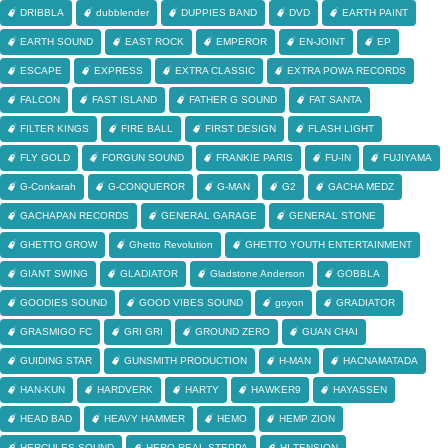
DRIBBLA
dubblender
DUPPIES BAND
DVD
EARTH PAINT
EARTH SOUND
EAST ROCK
EMPEROR
EN-JOINT
EP
ESCAPE
EXPRESS
EXTRA CLASSIC
EXTRA POWA RECORDS
FALCON
FAST ISLAND
FATHER G SOUND
FAT SANTA
FILTER KINGS
FIRE BALL
FIRST DESIGN
FLASH LIGHT
FLY GOLD
FORGUN SOUND
FRANKIE PARIS
FU-IN
FUJIYAMA
G-Conkarah
G-CONQUEROR
G-MAN
G2
GACHA MEDZ
GACHAPAN RECORDS
GENERAL GARAGE
GENERAL STONE
GHETTO GROW
Ghetto Revolution
GHETTO YOUTH ENTERTAINMENT
GIANT SWING
GLADIATOR
Gladstone Anderson
GOBBLA
GOODIES SOUND
GOOD VIBES SOUND
goyon
GRADIATOR
GRASMIGO FC
GRI GRI
GROUND ZERO
GUAN CHAI
GUIDING STAR
GUNSMITH PRODUCTION
H-MAN
HACNAMATADA
HAN-KUN
HARDVERK
HARTY
HAWKER9
HAYASSEN
HEAD BAD
HEAVY HAMMER
HEMO
HEMP ZION
HERCULES SOUND
HERO REAL STEPPA
HI-TENSION