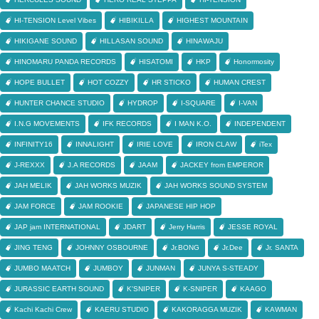
HI-TENSION Level Vibes
HIBIKILLA
HIGHEST MOUNTAIN
HIKIGANE SOUND
HILLASAN SOUND
HINAWAJU
HINOMARU PANDA RECORDS
HISATOMI
HKP
Honormosity
HOPE BULLET
HOT COZZY
HR STICKO
HUMAN CREST
HUNTER CHANCE STUDIO
HYDROP
I-SQUARE
I-VAN
I.N.G MOVEMENTS
IFK RECORDS
I MAN K.O.
INDEPENDENT
INFINITY16
INNALIGHT
IRIE LOVE
IRON CLAW
iTex
J-REXXX
J.A RECORDS
JAAM
JACKEY from EMPEROR
JAH MELIK
JAH WORKS MUZIK
JAH WORKS SOUND SYSTEM
JAM FORCE
JAM ROOKIE
JAPANESE HIP HOP
JAP jam INTERNATIONAL
JDART
Jerry Harris
JESSE ROYAL
JING TENG
JOHNNY OSBOURNE
Jr.BONG
Jr.Dee
Jr. SANTA
JUMBO MAATCH
JUMBOY
JUNMAN
JUNYA S-STEADY
JURASSIC EARTH SOUND
K'SNIPER
K-SNIPER
KAAGO
Kachi Kachi Crew
KAERU STUDIO
KAKORAGGA MUZIK
KAWMAN