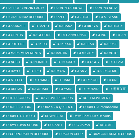
DIALECTIC MUZIK PARTY
DIAMOND ARROWS
DIAMOND NUTZ
DIGITAL NINJA RECORDS
DIZZLE
DJ 2HIGH
DJ 5-ISLAND
DJ AKANABE
DJ AZOO
DJ BANA
DJ BIGG-S
DJ DIGGY
DJ GENIUS
DJ GEORGE
DJ HANMERNAO
DJ INO
DJ JIN
DJ JOE LIFE
DJ KIDD
DJ KIXXX
DJ LEAD
DJ LUKE
DJ MARK MOVEMENTS
DJ MARTIN
DJ MIGHTY
DJ MUTO
DJ NOBU
DJ NONKEY
DJ NUCKEY
DJ OGGY
DJ PLAM
DJ RAYLY
DJ RIO
DJ RYOW
DJ SN-Z
DJ SPACEKID
DJ STEELO
DJ SWING
DJ TAKU
DJ TY-KOH
DJ UNI
DJ URUMA
DJ WATARU
DJ YAMA
DJ YUTAKA
DJ邪魔仮面
DLIP RECORDS
DOG LOVE RECORDS
DO IT MOVEMENT
DOOBIE STUDIO
DORA a.k.a QUEEN D
DOUBLE-J International
DOUBLE R STUDIO
DOWN BEAT
Down Beat Ruler Records
DOWN TOWN SOUND
DOZAN11
DPG JAPAN
Dr.BEATZ
Dr.CORPORATION RECORDS
DRAGON CHOP
DRAGON FARM RECORDS