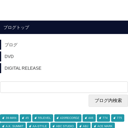
ブログトップ
ブログ
DVD
DIGITAL RELEASE
39-MAN
45
55LEVEL
420RECORDZ
446
774
775
A.K. SUMMIT
AA-STYLE
ABC STUDIO
ABJ
ACE MARK