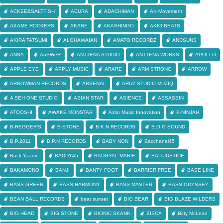
ACKEE&SALTFISH
ACURA
ADACHIMAN
AK-Movement
AKAME ROCKERS
AKANE
AKASHINGO
AKIO BEATS
AKIRA TATSUMI
ALOHAWAIAN
AMATO RECORDZ
ANDSUNS
ANSA
AnSWeR
ANTTENA STUDIO
ANTTENA WORKS
APOLLO
APPLE EYE
APPLY MUSIC
ARARE
ARM STRONG
ARROW
ARROWMAN RECORDS
ARSENAL
ARUZ STUDIO MUZIQ
A SEH ONE STUDIO
ASIAN STAR
ASIENCE
ASSASSIN
ATOOSHI
AWAKE MONSTAR
Azito Music Innovation
B-NINJAH
B-REGGER'S
B-STONE
B.K.N RECORDS
B.O.G SOUND
B.P.2011
B.P.N RECORDS
BABY NON
Bacchanal45
Back Yaadie
BADDY45
BADGYAL MARIE
BAD JUSTICE
BAKAMONO
BANJI
BANTY FOOT
BARRIER FREE
BASE LINE
BASS GREEN
BASS HARMONY
BASS MASTER
BASS ODYSSEY
BEAN BALL RECORDS
beat sunset
BIG BEAR
BIG BLAZE WILDERS
BIG HEAD
BIG STONE
BIONIC SKANK
BISCA
Bitty McLean