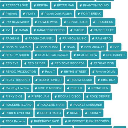
PERFECT LOVE
PERSIA
PETER MAN
PHANTOM SOUND
Pinchers
PLATY
Pocket Dank Factory
POINT BREAK
Port Royal Market
POWER WAVE
PRIVATE SIGN
PROGRESS
PV
R-MAN
R-RATED RECORDS
R-TONE
RACY BULLET
RAGGA-G
RAGGA CHANNEL
RAINBOW MUSIC
RAM HEAD
RANKIN PUMPKIN
RANKIN TAXI
RAOU
RAW QUALITY
RAY
REALITY SHOCK
REALIZE International
REALIZE POW
RED CARPET
RED EYE
RED SPIDER
RED ZONE RECORDS
REGGAE ZION
RENOX PRODUCTION
Retro-T
RHYME STREET
Rhythm Of Life
RICKY TROOPER
RIDDIM HUNTER
RIDDIM ISLAND
RIME BOX
Rio KIng Life Star
RISE O MISSION
RISE UP
RISING SUN
RISKY DICE
RISPEC JAM
ROCKA 1 DISCO
ROCK DESIRE
ROCKERS ISLAND
ROCKERS TRAIN
ROCKET LAUNCHER
RODEM CYCLONE
RODEO RADIO
ROMIE
ROONEY
RS64 Records
RUDEBWOY FACE
RUDEBWOY FUNK RECORDS