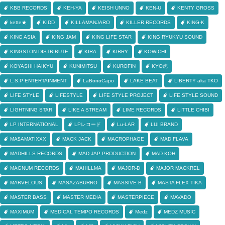
KBB RECORDS
KEH-YA
KEISH UNNO
KEN-U
KENTY GROSS
kette★
KIDD
KILLAMANJARO
KILLER RECORDS
KING-K
KING ASIA
KING JAM
KING LIFE STAR
KING RYUKYU SOUND
KINGSTON DISTRIBUTE
KIRA
KIRRY
KOWICHI
KOYASHI HAIKYU
KUNIMITSU
KUROFIN
KYO虎
L.S.P ENTERTAINMENT
LaBonoCapo
LAKE BEAT
LIBERTY aka TKO
LIFE STYLE
LIFESTYLE
LIFE STYLE PROJECT
LIFE STYLE SOUND
LIGHTNING STAR
LIKE A STREAM
LIME RECORDS
LITTLE CHIBI
LP INTERNATIONAL
LPレコード
Lu-LAR
LUI BRAND
MA$AMATIXXX
MACK JACK
MACROPHAGE
MAD FLAVA
MADHILLS RECORDS
MAD JAP PRODUCTION
MAD KOH
MAGNUM RECORDS
MAHILLMA
MAJOR-D
MAJOR MACKREL
MARVELOUS
MASAZABURRO
MASSIVE B
MASTA FLEX TIKA
MASTER BASS
MASTER MEDIA
MASTERPIECE
MAVADO
MAXIMUM
MEDICAL TEMPO RECORDS
Medz
MEDZ MUSIC