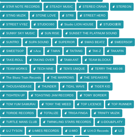
STAR NOTE RECORDS
STEADY MUSIC
STEREO CRAVA
STEREON
STING MUZIK
STONE LOVE
STR8
STREET HERO
STREET VYBZ
STUDIO360
Studio LION HOUSE
STUDIO東和
SUNNY SKY MUSIC
SUN RISE
SUNSET THE PLATINUM SOUND
SUNTRO
SUPA SOUND
SUPERIOR
SWAG BEATZ
SWEERSOP
SWEETSOP
t-Ace
T-MAN
TAITANG
TAK-Z
TAKAFIN
TAKE-ROLL
TAKING OVER
TAMA ANT
TEAM BLOCKA
TEAM WORKS
TECH NINE
TEN'S UNIQUE
TERRY THE AKI-06
The Bluez Train Records
THE MARROWS
THE SPEAKERS
THOUSANDBASE
THUNDER
TIDAL WAVE
TIGER KID
TIGHTEN UP
TOASTING JAM RECORDS
TOMY BORDER
TOM YUM SAMURAI
TONY THE WEED
TOP LICENCE
TOP RUNNER
TORIDE RECORDS
TOTALIZE
TRIGA FINGA
TRINITY MUZIK
TURTLE MANS CLUB
TWINKLING STARS RECORDS
U-DOU&PLATY
U-J TYSON
U-MIES RECORDS
U-MIO
U.H.O Records
UJ