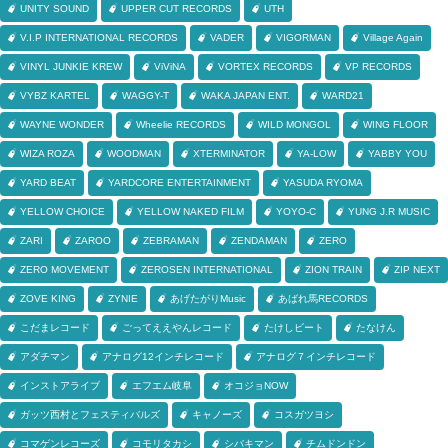
UNITY SOUND
UPPER CUT RECORDS
UTH
V.I.P INTERNATIONAL RECORDS
VADER
VIGORMAN
Village Again
VINYL JUNKIE KREW
ViViNA
VORTEX RECORDS
VP RECORDS
VYBZ KARTEL
WAGGY-T
WAKA JAPAN ENT.
WARD21
WAYNE WONDER
Wheelie RECORDS
WILD MONGOL
WING FLOOR
WIZA ROZA
WOODMAN
XTERMINATOR
YA-LOW
YABBY YOU
YARD BEAT
YARDCORE ENTERTAINMENT
YASUDA RYOMA
YELLOW CHOICE
YELLOW NAKED FILM
YOYO-C
YUNG J.R MUSIC
ZARI
ZAROO
ZEBRAMAN
ZENDAMAN
ZERO
ZERO MOVEMENT
ZEROSEN INTERNATIONAL
ZION TRAIN
ZIP NEXT
ZOVE KING
ZYNIE
あげたがりMusic
あばれ馬RECORDS
こだまレコード
ごってええやんレコード
たけしビート
たなけん
アダチマン
アナログ12インチレコード
アナログ７インチレコード
インストアライブ
エフエム岐阜
オコジョNOW
ガッツ西村とフェスティバルズ
キャノーズ
コスガツヨシ
コマゲンレコーズ
コモリタカシ
シバキマン
チムドンドン