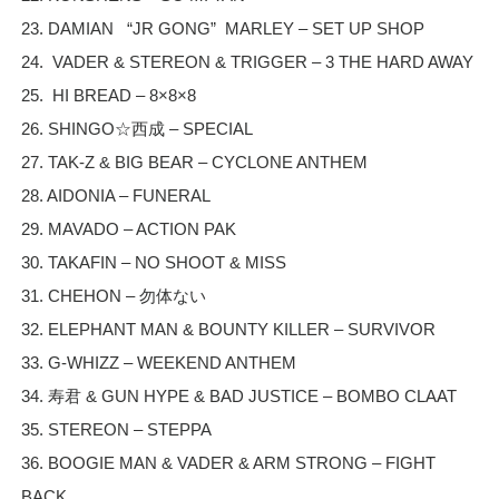
23. DAMIAN “JR GONG” MARLEY – SET UP SHOP
24. VADER & STEREON & TRIGGER – 3 THE HARD AWAY
25. HI BREAD – 8×8×8
26. SHINGO☆西成 – SPECIAL
27. TAK-Z & BIG BEAR – CYCLONE ANTHEM
28. AIDONIA – FUNERAL
29. MAVADO – ACTION PAK
30. TAKAFIN – NO SHOOT & MISS
31. CHEHON – 勿体ない
32. ELEPHANT MAN & BOUNTY KILLER – SURVIVOR
33. G-WHIZZ – WEEKEND ANTHEM
34. 寿君 & GUN HYPE & BAD JUSTICE – BOMBO CLAAT
35. STEREON – STEPPA
36. BOOGIE MAN & VADER & ARM STRONG – FIGHT
BACK