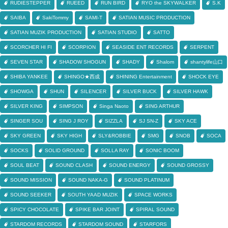
RUDIESTEPPER
RUEED
RUN BIRD
RYO the SKYWALKER
S.K
SAIBA
SakiTommy
SAMI-T
SATIAN MUSIC PRODUCTION
SATIAN MUZIK PRODUCTION
SATIAN STUDIO
SATTO
SCORCHER HI FI
SCORPION
SEASIDE ENT RECORDS
SERPENT
SEVEN STAR
SHADOW SHOGUN
SHADY
Shalom
shantylife山口
SHIBA YANKEE
SHINGO★西成
SHINING Entertainment
SHOCK EYE
SHOWGA
SHUN
SILENCER
SILVER BUCK
SILVER HAWK
SILVER KING
SIMPSON
Singa Naoto
SING ARTHUR
SINGER SOU
SING J ROY
SIZZLA
SJ SN-Z
SKY ACE
SKY GREEN
SKY HIGH
SLY&ROBBIE
SMG
SNOB
SOCA
SOCKS
SOLID GROUND
SOLLA RAY
SONIC BOOM
SOUL BEAT
SOUND CLASH
SOUND ENERGY
SOUND GROSSY
SOUND MISSION
SOUND NAKA-G
SOUND PLATINUM
SOUND SEEKER
SOUTH YAAD MUZIK
SPACE WORKS
SPICY CHOCOLATE
SPIKE BAR JOINT
SPIRAL SOUND
STARDOM RECORDS
STARDOM SOUND
STARFORS