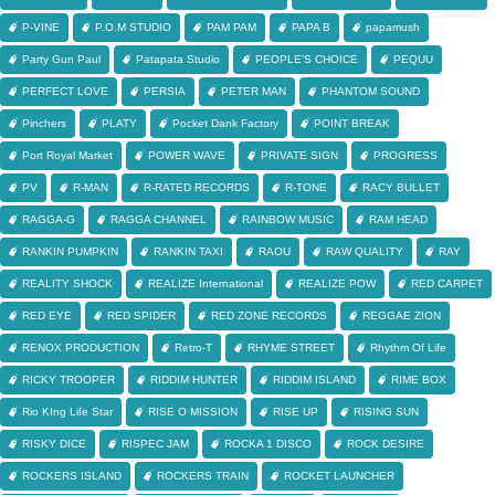
P-VINE
P.O.M STUDIO
PAM PAM
PAPA B
papamush
Party Gun Paul
Patapata Studio
PEOPLE'S CHOICE
PEQUU
PERFECT LOVE
PERSIA
PETER MAN
PHANTOM SOUND
Pinchers
PLATY
Pocket Dank Factory
POINT BREAK
Port Royal Market
POWER WAVE
PRIVATE SIGN
PROGRESS
PV
R-MAN
R-RATED RECORDS
R-TONE
RACY BULLET
RAGGA-G
RAGGA CHANNEL
RAINBOW MUSIC
RAM HEAD
RANKIN PUMPKIN
RANKIN TAXI
RAOU
RAW QUALITY
RAY
REALITY SHOCK
REALIZE International
REALIZE POW
RED CARPET
RED EYE
RED SPIDER
RED ZONE RECORDS
REGGAE ZION
RENOX PRODUCTION
Retro-T
RHYME STREET
Rhythm Of Life
RICKY TROOPER
RIDDIM HUNTER
RIDDIM ISLAND
RIME BOX
Rio KIng Life Star
RISE O MISSION
RISE UP
RISING SUN
RISKY DICE
RISPEC JAM
ROCKA 1 DISCO
ROCK DESIRE
ROCKERS ISLAND
ROCKERS TRAIN
ROCKET LAUNCHER