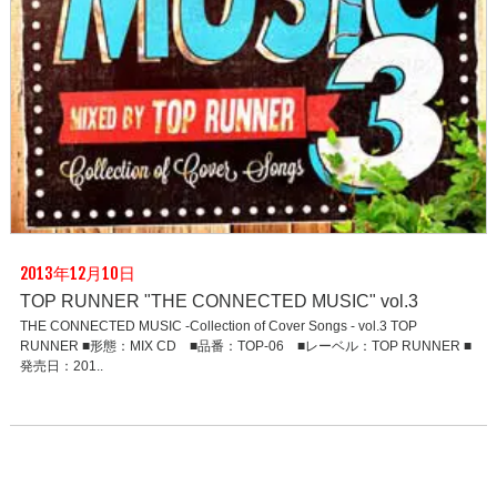
2013年12月10日
TOP RUNNER "THE CONNECTED MUSIC" vol.3
THE CONNECTED MUSIC -Collection of Cover Songs - vol.3 TOP
RUNNER ■形態：MIX CD ■品番：TOP-06 ■レーベル：TOP RUNNER ■
発売日：201..