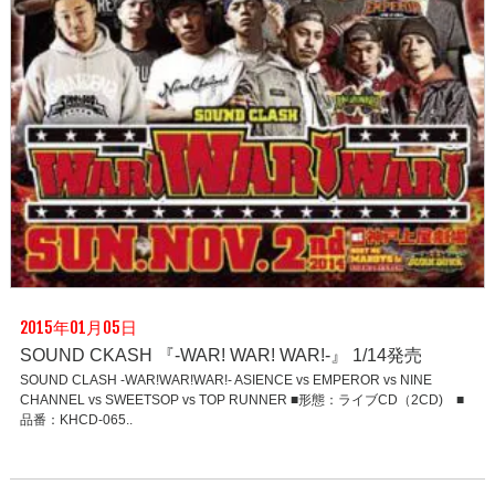
2015年01月05日
SOUND CKASH 『-WAR! WAR! WAR!-』 1/14発売
SOUND CLASH -WAR!WAR!WAR!- ASIENCE vs EMPEROR vs NINE
CHANNEL vs SWEETSOP vs TOP RUNNER ■形態：ライブCD（2CD) ■
品番：KHCD-065..