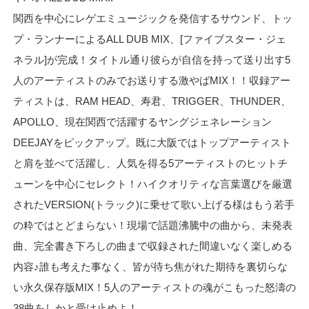
関西を中心にレゲエミュージックを発信するサウンド、トッ
プ・ランナーによるALL DUB MIX、[ファイブスター・ジェ
ネラル]が完成！タイトル通り彼らが自信を持って送り出す5
人のアーティストのみでお送りする激やばMIX！！収録アー
ティストは、RAM HEAD、寿君、TRIGGER、THUNDER、
APOLLO、現在関西で活躍するヤングジェネレーション
DEEJAYをピックアップ。既に大阪ではトップアーティスト
と肩を並べて活躍し、人気を得る5アーティストのヒットチ
ューンを中心にセレクト！ハイクオリティな言葉選びを厳選
されたVERSION(トラック)に乗せて歌い上げる様はもう若手
の粋ではとどまらない！現場で話題沸騰中の曲から、未発表
曲、完全書き下ろしの曲まで収録された間違いなく楽しめる
内容♪誰も考えた事なく、皆が待ち焦がれた期待を裏切らな
い永久保存版MIX！5人のアーティストの魂がこもった怒濤の
38曲をしかと受け止めよ！