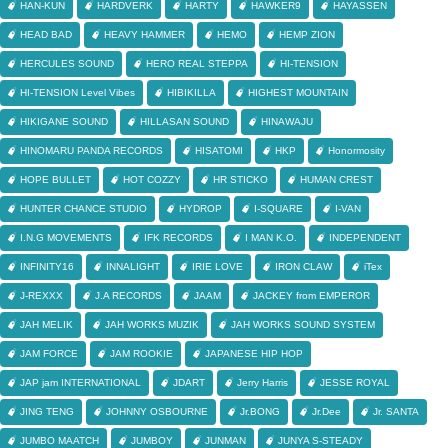
HAN-KUN
HARDVERK
HARTY
HAWKER9
HAYASSEN
HEAD BAD
HEAVY HAMMER
HEMO
HEMP ZION
HERCULES SOUND
HERO REAL STEPPA
HI-TENSION
HI-TENSION Level Vibes
HIBIKILLA
HIGHEST MOUNTAIN
HIKIGANE SOUND
HILLASAN SOUND
HINAWAJU
HINOMARU PANDA RECORDS
HISATOMI
HKP
Honormosity
HOPE BULLET
HOT COZZY
HR STICKO
HUMAN CREST
HUNTER CHANCE STUDIO
HYDROP
I-SQUARE
I-VAN
I.N.G MOVEMENTS
IFK RECORDS
I MAN K.O.
INDEPENDENT
INFINITY16
INNALIGHT
IRIE LOVE
IRON CLAW
iTex
J-REXXX
J.A RECORDS
JAAM
JACKEY from EMPEROR
JAH MELIK
JAH WORKS MUZIK
JAH WORKS SOUND SYSTEM
JAM FORCE
JAM ROOKIE
JAPANESE HIP HOP
JAP jam INTERNATIONAL
JDART
Jerry Harris
JESSE ROYAL
JING TENG
JOHNNY OSBOURNE
Jr.BONG
Jr.Dee
Jr. SANTA
JUMBO MAATCH
JUMBOY
JUNMAN
JUNYA S-STEADY