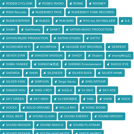
RODEM CYCLONE
RODEO RADIO
ROMIE
ROONEY
RS64 Records
RUDEBWOY FACE
RUDEBWOY FUNK RECORDS
RUDIESTEPPER
RUEED
RUN BIRD
RYO the SKYWALKER
S.K
SAIBA
SakiTommy
SAMI-T
SATIAN MUSIC PRODUCTION
SATIAN MUZIK PRODUCTION
SATIAN STUDIO
SATTO
SCORCHER HI FI
SCORPION
SEASIDE ENT RECORDS
SERPENT
SEVEN STAR
SHADOW SHOGUN
SHADY
Shalom
shantylife山口
SHIBA YANKEE
SHINGO★西成
SHINING Entertainment
SHOCK EYE
SHOWGA
SHUN
SILENCER
SILVER BUCK
SILVER HAWK
SILVER KING
SIMPSON
Singa Naoto
SING ARTHUR
SINGER SOU
SING J ROY
SIZZLA
SJ SN-Z
SKY ACE
SKY GREEN
SKY HIGH
SLY&ROBBIE
SMG
SNOB
SOCA
SOCKS
SOLID GROUND
SOLLA RAY
SONIC BOOM
SOUL BEAT
SOUND CLASH
SOUND ENERGY
SOUND GROSSY
SOUND MISSION
SOUND NAKA-G
SOUND PLATINUM
SOUND SEEKER
SOUTH YAAD MUZIK
SPACE WORKS