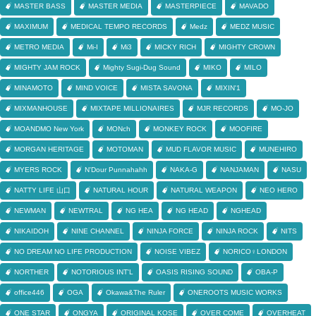
MASTER BASS
MASTER MEDIA
MASTERPIECE
MAVADO
MAXIMUM
MEDICAL TEMPO RECORDS
Medz
MEDZ MUSIC
METRO MEDIA
Mi-I
Mi3
MICKY RICH
MIGHTY CROWN
MIGHTY JAM ROCK
Mighty Sugi-Dug Sound
MIKO
MILO
MINAMOTO
MIND VOICE
MISTA SAVONA
MIXIN'1
MIXMANHOUSE
MIXTAPE MILLIONAIRES
MJR RECORDS
MO-JO
MOANDMO New York
MONch
MONKEY ROCK
MOOFIRE
MORGAN HERITAGE
MOTOMAN
MUD FLAVOR MUSIC
MUNEHIRO
MYERS ROCK
N'Dour Punnahahh
NAKA-G
NANJAMAN
NASU
NATTY LIFE 山口
NATURAL HOUR
NATURAL WEAPON
NEO HERO
NEWMAN
NEWTRAL
NG HEA
NG HEAD
NGHEAD
NIKAIDOH
NINE CHANNEL
NINJA FORCE
NINJA ROCK
NITS
NO DREAM NO LIFE PRODUCTION
NOISE VIBEZ
NORICO♀LONDON
NORTHER
NOTORIOUS INT'L
OASIS RISING SOUND
OBA-P
office446
OGA
Okawa&The Ruler
ONEROOTS MUSIC WORKS
ONE STAR
ONGYA
ORIGINAL KOSE
OVER COME
OVERHEAT