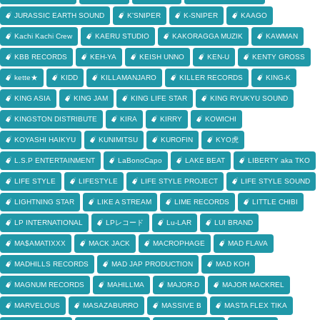
JURASSIC EARTH SOUND
K'SNIPER
K-SNIPER
KAAGO
Kachi Kachi Crew
KAERU STUDIO
KAKORAGGA MUZIK
KAWMAN
KBB RECORDS
KEH-YA
KEISH UNNO
KEN-U
KENTY GROSS
kette★
KIDD
KILLAMANJARO
KILLER RECORDS
KING-K
KING ASIA
KING JAM
KING LIFE STAR
KING RYUKYU SOUND
KINGSTON DISTRIBUTE
KIRA
KIRRY
KOWICHI
KOYASHI HAIKYU
KUNIMITSU
KUROFIN
KYO虎
L.S.P ENTERTAINMENT
LaBonoCapo
LAKE BEAT
LIBERTY aka TKO
LIFE STYLE
LIFESTYLE
LIFE STYLE PROJECT
LIFE STYLE SOUND
LIGHTNING STAR
LIKE A STREAM
LIME RECORDS
LITTLE CHIBI
LP INTERNATIONAL
LPレコード
Lu-LAR
LUI BRAND
MA$AMATIXXX
MACK JACK
MACROPHAGE
MAD FLAVA
MADHILLS RECORDS
MAD JAP PRODUCTION
MAD KOH
MAGNUM RECORDS
MAHILLMA
MAJOR-D
MAJOR MACKREL
MARVELOUS
MASAZABURRO
MASSIVE B
MASTA FLEX TIKA