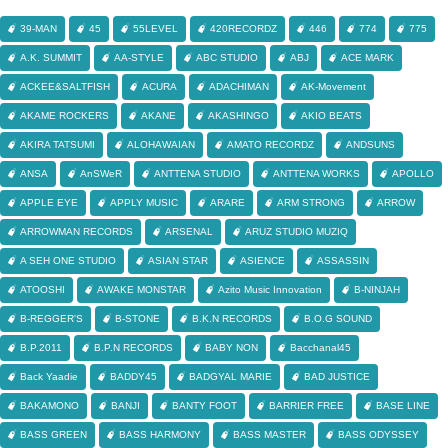
39-MAN
45
55LEVEL
420RECORDZ
446
774
775
A.K. SUMMIT
AA-STYLE
ABC STUDIO
ABJ
ACE MARK
ACKEE&SALTFISH
ACURA
ADACHIMAN
AK-Movement
AKAME ROCKERS
AKANE
AKASHINGO
AKIO BEATS
AKIRA TATSUMI
ALOHAWAIAN
AMATO RECORDZ
ANDSUNS
ANSA
AnSWeR
ANTTENA STUDIO
ANTTENA WORKS
APOLLO
APPLE EYE
APPLY MUSIC
ARARE
ARM STRONG
ARROW
ARROWMAN RECORDS
ARSENAL
ARUZ STUDIO MUZIQ
A SEH ONE STUDIO
ASIAN STAR
ASIENCE
ASSASSIN
ATOOSHI
AWAKE MONSTAR
Azito Music Innovation
B-NINJAH
B-REGGER'S
B-STONE
B.K.N RECORDS
B.O.G SOUND
B.P.2011
B.P.N RECORDS
BABY NON
Bacchanal45
Back Yaadie
BADDY45
BADGYAL MARIE
BAD JUSTICE
BAKAMONO
BANJI
BANTY FOOT
BARRIER FREE
BASE LINE
BASS GREEN
BASS HARMONY
BASS MASTER
BASS ODYSSEY