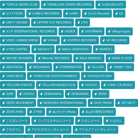
TURTLE MANS CLUB
TWINKLING STARS RECORDS
U-DOU&PLATY
U-J TYSON
U-MIES RECORDS
U-MIO
U.H.O Records
UJ
UNITY SOUND
UPPER CUT RECORDS
UTH
V.I.P INTERNATIONAL RECORDS
VADER
VIGORMAN
Village Again
VINYL JUNKIE KREW
ViViNA
VORTEX RECORDS
VP RECORDS
VYBZ KARTEL
WAGGY-T
WAKA JAPAN ENT.
WARD21
WAYNE WONDER
Wheelie RECORDS
WILD MONGOL
WING FLOOR
WIZA ROZA
WOODMAN
XTERMINATOR
YA-LOW
YABBY YOU
YARD BEAT
YARDCORE ENTERTAINMENT
YASUDA RYOMA
YELLOW CHOICE
YELLOW NAKED FILM
YOYO-C
YUNG J.R MUSIC
ZARI
ZAROO
ZEBRAMAN
ZENDAMAN
ZERO
ZERO MOVEMENT
ZEROSEN INTERNATIONAL
ZION TRAIN
ZIP NEXT
ZOVE KING
ZYNIE
あげたがりMusic
あばれ馬RECORDS
こだまレコード
ごってええやんレコード
たけしビート
たなけん
アダチマン
アナログ12インチレコード
アナログ７インチレコード