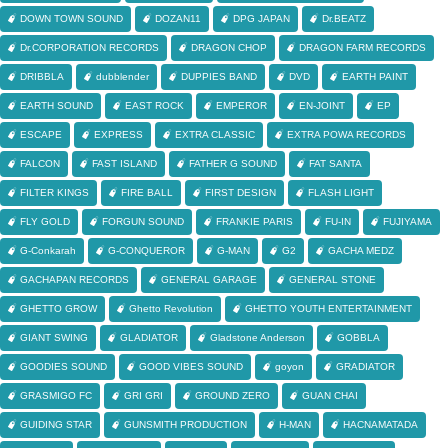
DOWN TOWN SOUND
DOZAN11
DPG JAPAN
Dr.BEATZ
Dr.CORPORATION RECORDS
DRAGON CHOP
DRAGON FARM RECORDS
DRIBBLA
dubblender
DUPPIES BAND
DVD
EARTH PAINT
EARTH SOUND
EAST ROCK
EMPEROR
EN-JOINT
EP
ESCAPE
EXPRESS
EXTRA CLASSIC
EXTRA POWA RECORDS
FALCON
FAST ISLAND
FATHER G SOUND
FAT SANTA
FILTER KINGS
FIRE BALL
FIRST DESIGN
FLASH LIGHT
FLY GOLD
FORGUN SOUND
FRANKIE PARIS
FU-IN
FUJIYAMA
G-Conkarah
G-CONQUEROR
G-MAN
G2
GACHA MEDZ
GACHAPAN RECORDS
GENERAL GARAGE
GENERAL STONE
GHETTO GROW
Ghetto Revolution
GHETTO YOUTH ENTERTAINMENT
GIANT SWING
GLADIATOR
Gladstone Anderson
GOBBLA
GOODIES SOUND
GOOD VIBES SOUND
goyon
GRADIATOR
GRASMIGO FC
GRI GRI
GROUND ZERO
GUAN CHAI
GUIDING STAR
GUNSMITH PRODUCTION
H-MAN
HACNAMATADA