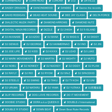
CORNBREAD
CORN HEAD
CORONA
D.D.
DA'VILLE
DADDY DRAGON
DANCINGMOOD
DANDEE
Danne the records
DAVID RODIGAN
DEAD HEAT SOUND
DEE JAY CLASH
DELTA FORCE
DIALECTIC MUZIK PARTY
DIAMOND ARROWS
DIAMOND NUTZ
DIGITAL NINJA RECORDS
DIZZLE
DJ 2HIGH
DJ 5-ISLAND
DJ AKANABE
DJ AZOO
DJ BANA
DJ BIGG-S
DJ DIGGY
DJ GENIUS
DJ GEORGE
DJ HANMERNAO
DJ INO
DJ JIN
DJ JOE LIFE
DJ KIDD
DJ KIXXX
DJ LEAD
DJ LUKE
DJ MARK MOVEMENTS
DJ MARTIN
DJ MIGHTY
DJ MUTO
DJ NOBU
DJ NONKEY
DJ NUCKEY
DJ OGGY
DJ PLAM
DJ RAYLY
DJ RIO
DJ RYOW
DJ SN-Z
DJ SPACEKID
DJ STEELO
DJ SWING
DJ TAKU
DJ TY-KOH
DJ UNI
DJ URUMA
DJ WATARU
DJ YAMA
DJ YUTAKA
DJ邪魔仮面
DLIP RECORDS
DOG LOVE RECORDS
DO IT MOVEMENT
DOOBIE STUDIO
DORA a.k.a QUEEN D
DOUBLE-J International
DOUBLE R STUDIO
DOWN BEAT
Down Beat Ruler Records