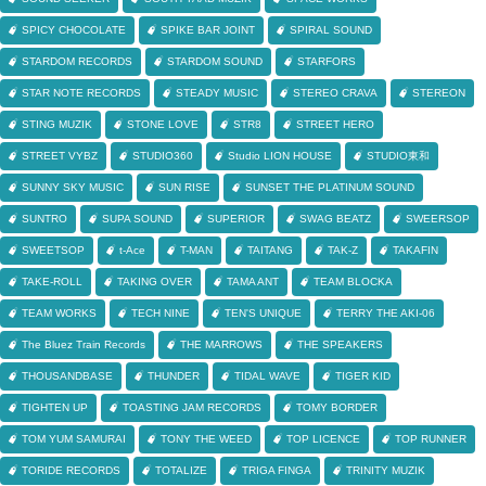
SPICY CHOCOLATE
SPIKE BAR JOINT
SPIRAL SOUND
STARDOM RECORDS
STARDOM SOUND
STARFORS
STAR NOTE RECORDS
STEADY MUSIC
STEREO CRAVA
STEREON
STING MUZIK
STONE LOVE
STR8
STREET HERO
STREET VYBZ
STUDIO360
Studio LION HOUSE
STUDIO東和
SUNNY SKY MUSIC
SUN RISE
SUNSET THE PLATINUM SOUND
SUNTRO
SUPA SOUND
SUPERIOR
SWAG BEATZ
SWEERSOP
SWEETSOP
t-Ace
T-MAN
TAITANG
TAK-Z
TAKAFIN
TAKE-ROLL
TAKING OVER
TAMA ANT
TEAM BLOCKA
TEAM WORKS
TECH NINE
TEN'S UNIQUE
TERRY THE AKI-06
The Bluez Train Records
THE MARROWS
THE SPEAKERS
THOUSANDBASE
THUNDER
TIDAL WAVE
TIGER KID
TIGHTEN UP
TOASTING JAM RECORDS
TOMY BORDER
TOM YUM SAMURAI
TONY THE WEED
TOP LICENCE
TOP RUNNER
TORIDE RECORDS
TOTALIZE
TRIGA FINGA
TRINITY MUZIK