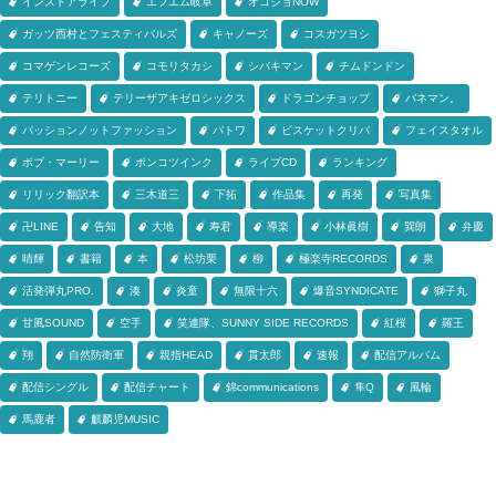
インストアライブ
エフエム岐阜
オコジョNOW
ガッツ西村とフェスティバルズ
キャノーズ
コスガツヨシ
コマゲンレコーズ
コモリタカシ
シバキマン
チムドンドン
テリトニー
テリーザアキゼロシックス
ドラゴンチョップ
バネマン。
パッションノットファッション
パトワ
ビスケットクリバ
フェイスタオル
ボブ・マーリー
ポンコツインク
ライブCD
ランキング
リリック翻訳本
三木道三
下拓
作品集
再発
写真集
卍LINE
告知
大地
寿君
導楽
小林眞樹
巽朗
弁慶
晴輝
書籍
本
松坊栗
柳
極楽寺RECORDS
泉
活発弾丸PRO.
湊
炎童
無限十六
爆音SYNDICATE
獅子丸
甘風SOUND
空手
笑連隊、SUNNY SIDE RECORDS
紅桜
羅王
翔
自然防衛軍
親指HEAD
貫太郎
速報
配信アルバム
配信シングル
配信チャート
錦communications
隼Q
風輪
馬鹿者
麒麟児MUSIC