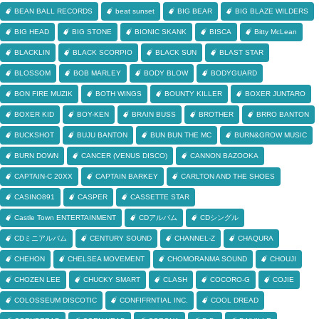
BEAN BALL RECORDS
beat sunset
BIG BEAR
BIG BLAZE WILDERS
BIG HEAD
BIG STONE
BIONIC SKANK
BISCA
Bitty McLean
BLACKLIN
BLACK SCORPIO
BLACK SUN
BLAST STAR
BLOSSOM
BOB MARLEY
BODY BLOW
BODYGUARD
BON FIRE MUZIK
BOTH WINGS
BOUNTY KILLER
BOXER JUNTARO
BOXER KID
BOY-KEN
BRAIN BUSS
BROTHER
BRRO BANTON
BUCKSHOT
BUJU BANTON
BUN BUN THE MC
BURN&GROW MUSIC
BURN DOWN
CANCER (VENUS DISCO)
CANNON BAZOOKA
CAPTAIN-C 20XX
CAPTAIN BARKEY
CARLTON AND THE SHOES
CASINO891
CASPER
CASSETTE STAR
Castle Town ENTERTAINMENT
CDアルバム
CDシングル
CDミニアルバム
CENTURY SOUND
CHANNEL-Z
CHAQURA
CHEHON
CHELSEA MOVEMENT
CHOMORANMA SOUND
CHOUJI
CHOZEN LEE
CHUCKY SMART
CLASH
COCORO-G
COJIE
COLOSSEUM DISCOTIC
CONFIFRNTIAL INC.
COOL DREAD