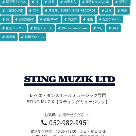
活発弾丸PRO.
湊
炎童
無限十六
爆音SYNDICATE
獅子丸
甘風SOUND
空手
笑連隊、SUNNY SIDE RECORDS
紅桜
羅王
翔
自然防衛軍
親指HEAD
貫太郎
速報
配信アルバム
配信シングル
配信チャート
錦communications
隼Q
風輪
馬鹿者
麒麟児MUSIC
レゲエ・ダンスホールミュージック専門
STING MUZIK【スティングミュージック】
お気軽にお問合せください。
052-982-9951
電話受付時間：10:00〜18:00 土日・祝日 定休