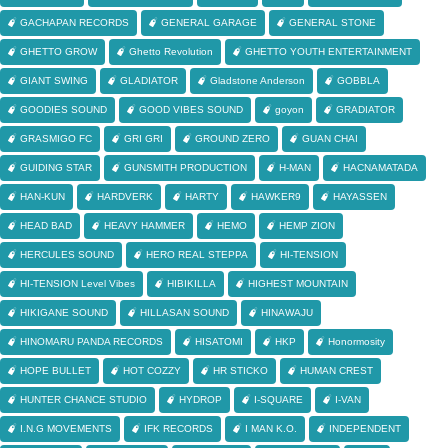
GACHAPAN RECORDS
GENERAL GARAGE
GENERAL STONE
GHETTO GROW
Ghetto Revolution
GHETTO YOUTH ENTERTAINMENT
GIANT SWING
GLADIATOR
Gladstone Anderson
GOBBLA
GOODIES SOUND
GOOD VIBES SOUND
goyon
GRADIATOR
GRASMIGO FC
GRI GRI
GROUND ZERO
GUAN CHAI
GUIDING STAR
GUNSMITH PRODUCTION
H-MAN
HACNAMATADA
HAN-KUN
HARDVERK
HARTY
HAWKER9
HAYASSEN
HEAD BAD
HEAVY HAMMER
HEMO
HEMP ZION
HERCULES SOUND
HERO REAL STEPPA
HI-TENSION
HI-TENSION Level Vibes
HIBIKILLA
HIGHEST MOUNTAIN
HIKIGANE SOUND
HILLASAN SOUND
HINAWAJU
HINOMARU PANDA RECORDS
HISATOMI
HKP
Honormosity
HOPE BULLET
HOT COZZY
HR STICKO
HUMAN CREST
HUNTER CHANCE STUDIO
HYDROP
I-SQUARE
I-VAN
I.N.G MOVEMENTS
IFK RECORDS
I MAN K.O.
INDEPENDENT