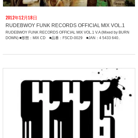
2012年12月18日
RUDEBWOY FUNK RECORDS OFFICIAL MIX VOL.1
RUDEBWOY FUNK RECORDS OFFICIAL MIX VOL.1 V.A (Mixed by BURN
DOWN) ■形態：MIX CD ■品番：FSCD-0029 ■JAN：4 5433 640..