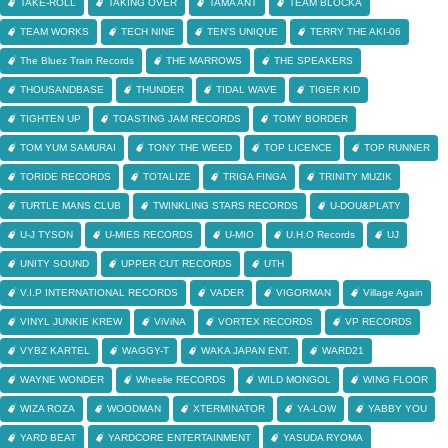
TAKE-ROLL
TAKING OVER
TAMA ANT
TEAM BLOCKA
TEAM WORKS
TECH NINE
TEN'S UNIQUE
TERRY THE AKI-06
The Bluez Train Records
THE MARROWS
THE SPEAKERS
THOUSANDBASE
THUNDER
TIDAL WAVE
TIGER KID
TIGHTEN UP
TOASTING JAM RECORDS
TOMY BORDER
TOM YUM SAMURAI
TONY THE WEED
TOP LICENCE
TOP RUNNER
TORIDE RECORDS
TOTALIZE
TRIGA FINGA
TRINITY MUZIK
TURTLE MANS CLUB
TWINKLING STARS RECORDS
U-DOU&PLATY
U-J TYSON
U-MIES RECORDS
U-MIO
U.H.O Records
UJ
UNITY SOUND
UPPER CUT RECORDS
UTH
V.I.P INTERNATIONAL RECORDS
VADER
VIGORMAN
Village Again
VINYL JUNKIE KREW
ViViNA
VORTEX RECORDS
VP RECORDS
VYBZ KARTEL
WAGGY-T
WAKA JAPAN ENT.
WARD21
WAYNE WONDER
Wheelie RECORDS
WILD MONGOL
WING FLOOR
WIZA ROZA
WOODMAN
XTERMINATOR
YA-LOW
YABBY YOU
YARD BEAT
YARDCORE ENTERTAINMENT
YASUDA RYOMA