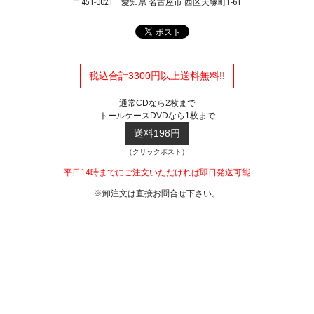
〒451-0021
愛知県 名古屋市 西区天塚町1-61
税込合計3300円以上送料無料!!
通常CDなら2枚まで
トールケースDVDなら1枚まで
送料198円
（クリックポスト）
平日14時までにご注文いただければ即日発送可能
※卸注文は直接お問合せ下さい。