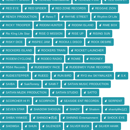
RED EYE
RED SPIDER
RED ZONE RECORDS
REGGAE ZION
RENOX PRODUCTION
Retro-T
RHYME STREET
Rhythm Of Life
RICKY TROOPER
RIDDIM HUNTER
RIDDIM ISLAND
RIME BOX
Rio KIng Life Star
RISE O MISSION
RISE UP
RISING SUN
RISKY DICE
RISPEC JAM
ROCKA 1 DISCO
ROCK DESIRE
ROCKERS ISLAND
ROCKERS TRAIN
ROCKET LAUNCHER
RODEM CYCLONE
RODEO RADIO
ROMIE
ROONEY
RS64 Records
RUDEBWOY FACE
RUDEBWOY FUNK RECORDS
RUDIESTEPPER
RUEED
RUN BIRD
RYO the SKYWALKER
S.K
SAIBA
SakiTommy
SAMI-T
SATIAN MUSIC PRODUCTION
SATIAN MUZIK PRODUCTION
SATIAN STUDIO
SATTO
SCORCHER HI FI
SCORPION
SEASIDE ENT RECORDS
SERPENT
SEVEN STAR
SHADOW SHOGUN
SHADY
Shalom
shantylife山口
SHIBA YANKEE
SHINGO★西成
SHINING Entertainment
SHOCK EYE
SHOWGA
SHUN
SILENCER
SILVER BUCK
SILVER HAWK