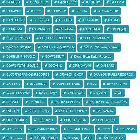
DJ NOBU
DJ NONKEY
DJ NUCKEY
DJ OGGY
DJ PLAM
DJ RAYLY
DJ RIO
DJ RYOW
DJ SN-Z
DJ SPACEKID
DJ STEELO
DJ SWING
DJ TAKU
DJ TY-KOH
DJ UNI
DJ URUMA
DJ WATARU
DJ YAMA
DJ YUTAKA
DJ邪魔仮面
DLIP RECORDS
DOG LOVE RECORDS
DO IT MOVEMENT
DOOBIE STUDIO
DORA a.k.a QUEEN D
DOUBLE-J International
DOUBLE R STUDIO
DOWN BEAT
Down Beat Ruler Records
DOWN TOWN SOUND
DOZAN11
DPG JAPAN
Dr.BEATZ
Dr.CORPORATION RECORDS
DRAGON CHOP
DRAGON FARM RECORDS
DRIBBLA
dubblender
DUPPIES BAND
DVD
EARTH PAINT
EARTH SOUND
EAST ROCK
EMPEROR
EN-JOINT
EP
ESCAPE
EXPRESS
EXTRA CLASSIC
EXTRA POWA RECORDS
FALCON
FAST ISLAND
FATHER G SOUND
FAT SANTA
FILTER KINGS
FIRE BALL
FIRST DESIGN
FLASH LIGHT
FLY GOLD
FORGUN SOUND
FRANKIE PARIS
FU-IN
FUJIYAMA
G-Conkarah
G-CONQUEROR
G-MAN
G2
GACHA MEDZ