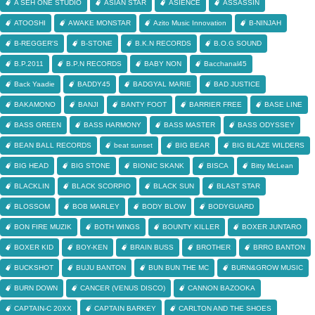
A SEH ONE STUDIO
ASIAN STAR
ASIENCE
ASSASSIN
ATOOSHI
AWAKE MONSTAR
Azito Music Innovation
B-NINJAH
B-REGGER'S
B-STONE
B.K.N RECORDS
B.O.G SOUND
B.P.2011
B.P.N RECORDS
BABY NON
Bacchanal45
Back Yaadie
BADDY45
BADGYAL MARIE
BAD JUSTICE
BAKAMONO
BANJI
BANTY FOOT
BARRIER FREE
BASE LINE
BASS GREEN
BASS HARMONY
BASS MASTER
BASS ODYSSEY
BEAN BALL RECORDS
beat sunset
BIG BEAR
BIG BLAZE WILDERS
BIG HEAD
BIG STONE
BIONIC SKANK
BISCA
Bitty McLean
BLACKLIN
BLACK SCORPIO
BLACK SUN
BLAST STAR
BLOSSOM
BOB MARLEY
BODY BLOW
BODYGUARD
BON FIRE MUZIK
BOTH WINGS
BOUNTY KILLER
BOXER JUNTARO
BOXER KID
BOY-KEN
BRAIN BUSS
BROTHER
BRRO BANTON
BUCKSHOT
BUJU BANTON
BUN BUN THE MC
BURN&GROW MUSIC
BURN DOWN
CANCER (VENUS DISCO)
CANNON BAZOOKA
CAPTAIN-C 20XX
CAPTAIN BARKEY
CARLTON AND THE SHOES