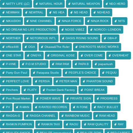
NATTY LIFE 山口
NATURAL HOUR
NATURAL WEAPON
NEO HERO
NEWMAN
NEWTRAL
NG HEA
NG HEAD
NGHEAD
NIKAIDOH
NINE CHANNEL
NINJA FORCE
NINJA ROCK
NITS
NO DREAM NO LIFE PRODUCTION
NOISE VIBEZ
NORICO♀LONDON
NORTHER
NOTORIOUS INT'L
OASIS RISING SOUND
OBA-P
office446
OGA
Okawa&The Ruler
ONEROOTS MUSIC WORKS
ONE STAR
ONGYA
ORIGINAL KOSE
OVER COME
OVERHEAT
P-VINE
P.O.M STUDIO
PAM PAM
PAPA B
papamush
Party Gun Paul
Patapata Studio
PEOPLE'S CHOICE
PEQUU
PERFECT LOVE
PERSIA
PETER MAN
PHANTOM SOUND
Pinchers
PLATY
Pocket Dank Factory
POINT BREAK
Port Royal Market
POWER WAVE
PRIVATE SIGN
PROGRESS
PV
R-MAN
R-RATED RECORDS
R-TONE
RACY BULLET
RAGGA-G
RAGGA CHANNEL
RAINBOW MUSIC
RAM HEAD
RANKIN PUMPKIN
RANKIN TAXI
RAOU
RAW QUALITY
RAY
REALITY SHOCK
REALIZE International
REALIZE POW
RED CARPET