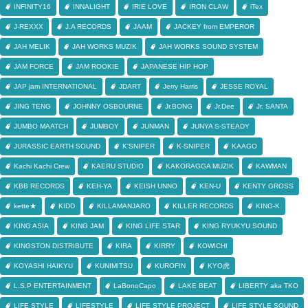
INFINITY16
INNALIGHT
IRIE LOVE
IRON CLAW
iTex
J-REXXX
J.A RECORDS
JAAM
JACKEY from EMPEROR
JAH MELIK
JAH WORKS MUZIK
JAH WORKS SOUND SYSTEM
JAM FORCE
JAM ROOKIE
JAPANESE HIP HOP
JAP jam INTERNATIONAL
JDART
Jerry Harris
JESSE ROYAL
JING TENG
JOHNNY OSBOURNE
Jr.BONG
Jr.Dee
Jr. SANTA
JUMBO MAATCH
JUMBOY
JUNMAN
JUNYA S-STEADY
JURASSIC EARTH SOUND
K'SNIPER
K-SNIPER
KAAGO
Kachi Kachi Crew
KAERU STUDIO
KAKORAGGA MUZIK
KAWMAN
KBB RECORDS
KEH-YA
KEISH UNNO
KEN-U
KENTY GROSS
kette★
KIDD
KILLAMANJARO
KILLER RECORDS
KING-K
KING ASIA
KING JAM
KING LIFE STAR
KING RYUKYU SOUND
KINGSTON DISTRIBUTE
KIRA
KIRRY
KOWICHI
KOYASHI HAIKYU
KUNIMITSU
KUROFIN
KYO虎
L.S.P ENTERTAINMENT
LaBonoCapo
LAKE BEAT
LIBERTY aka TKO
LIFE STYLE
LIFESTYLE
LIFE STYLE PROJECT
LIFE STYLE SOUND