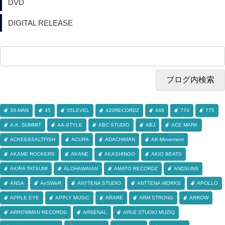
DVD
DIGITAL RELEASE
39-MAN
45
55LEVEL
420RECORDZ
446
774
775
A.K. SUMMIT
AA-STYLE
ABC STUDIO
ABJ
ACE MARK
ACKEE&SALTFISH
ACURA
ADACHIMAN
AK-Movement
AKAME ROCKERS
AKANE
AKASHINGO
AKIO BEATS
AKIRA TATSUMI
ALOHAWAIAN
AMATO RECORDZ
ANDSUNS
ANSA
AnSWeR
ANTTENA STUDIO
ANTTENA WORKS
APOLLO
APPLE EYE
APPLY MUSIC
ARARE
ARM STRONG
ARROW
ARROWMAN RECORDS
ARSENAL
ARUZ STUDIO MUZIQ