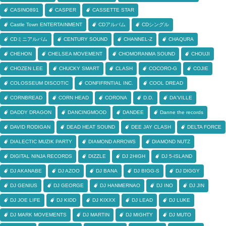
CASINO891
CASPER
CASSETTE STAR
Castle Town ENTERTAINMENT
CDアルバム
CDシングル
CDミニアルバム
CENTURY SOUND
CHANNEL-Z
CHAQURA
CHEHON
CHELSEA MOVEMENT
CHOMORANMA SOUND
CHOUJI
CHOZEN LEE
CHUCKY SMART
CLASH
COCORO-G
COJIE
COLOSSEUM DISCOTIC
CONFIFRNTIAL INC.
COOL DREAD
CORNBREAD
CORN HEAD
CORONA
D.D.
DA'VILLE
DADDY DRAGON
DANCINGMOOD
DANDEE
Danne the records
DAVID RODIGAN
DEAD HEAT SOUND
DEE JAY CLASH
DELTA FORCE
DIALECTIC MUZIK PARTY
DIAMOND ARROWS
DIAMOND NUTZ
DIGITAL NINJA RECORDS
DIZZLE
DJ 2HIGH
DJ 5-ISLAND
DJ AKANABE
DJ AZOO
DJ BANA
DJ BIGG-S
DJ DIGGY
DJ GENIUS
DJ GEORGE
DJ HANMERNAO
DJ INO
DJ JIN
DJ JOE LIFE
DJ KIDD
DJ KIXXX
DJ LEAD
DJ LUKE
DJ MARK MOVEMENTS
DJ MARTIN
DJ MIGHTY
DJ MUTO