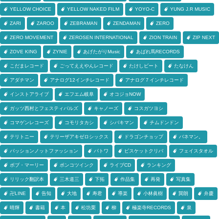
YELLOW CHOICE
YELLOW NAKED FILM
YOYO-C
YUNG J.R MUSIC
ZARI
ZAROO
ZEBRAMAN
ZENDAMAN
ZERO
ZERO MOVEMENT
ZEROSEN INTERNATIONAL
ZION TRAIN
ZIP NEXT
ZOVE KING
ZYNIE
あげたがりMusic
あばれ馬RECORDS
こだまレコード
ごってええやんレコード
たけしビート
たなけん
アダチマン
アナログ12インチレコード
アナログ７インチレコード
インストアライブ
エフエム岐阜
オコジョNOW
ガッツ西村とフェスティバルズ
キャノーズ
コスガツヨシ
コマゲンレコーズ
コモリタカシ
シバキマン
チムドンドン
テリトニー
テリーザアキゼロシックス
ドラゴンチョップ
バネマン。
パッションノットファッション
パトワ
ビスケットクリバ
フェイスタオル
ボブ・マーリー
ポンコツインク
ライブCD
ランキング
リリック翻訳本
三木道三
下拓
作品集
再発
写真集
卍LINE
告知
大地
寿君
導楽
小林眞樹
巽朗
弁慶
晴輝
書籍
本
松坊栗
柳
極楽寺RECORDS
泉