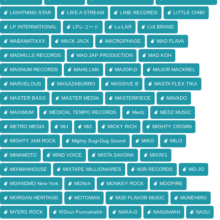
LIGHTNING STAR
LIKE A STREAM
LIME RECORDS
LITTLE CHIBI
LP INTERNATIONAL
LPレコード
Lu-LAR
LUI BRAND
MA$AMATIXXX
MACK JACK
MACROPHAGE
MAD FLAVA
MADHILLS RECORDS
MAD JAP PRODUCTION
MAD KOH
MAGNUM RECORDS
MAHILLMA
MAJOR-D
MAJOR MACKREL
MARVELOUS
MASAZABURRO
MASSIVE B
MASTA FLEX TIKA
MASTER BASS
MASTER MEDIA
MASTERPIECE
MAVADO
MAXIMUM
MEDICAL TEMPO RECORDS
Medz
MEDZ MUSIC
METRO MEDIA
Mi-I
Mi3
MICKY RICH
MIGHTY CROWN
MIGHTY JAM ROCK
Mighty Sugi-Dug Sound
MIKO
MILO
MINAMOTO
MIND VOICE
MISTA SAVONA
MIXIN'1
MIXMANHOUSE
MIXTAPE MILLIONAIRES
MJR RECORDS
MO-JO
MOANDMO New York
MONch
MONKEY ROCK
MOOFIRE
MORGAN HERITAGE
MOTOMAN
MUD FLAVOR MUSIC
MUNEHIRO
MYERS ROCK
N'Dour Punnahahh
NAKA-G
NANJAMAN
NASU