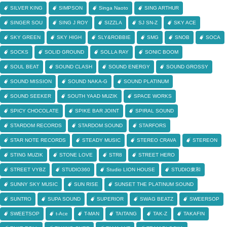
SILVER KING
SIMPSON
Singa Naoto
SING ARTHUR
SINGER SOU
SING J ROY
SIZZLA
SJ SN-Z
SKY ACE
SKY GREEN
SKY HIGH
SLY&ROBBIE
SMG
SNOB
SOCA
SOCKS
SOLID GROUND
SOLLA RAY
SONIC BOOM
SOUL BEAT
SOUND CLASH
SOUND ENERGY
SOUND GROSSY
SOUND MISSION
SOUND NAKA-G
SOUND PLATINUM
SOUND SEEKER
SOUTH YAAD MUZIK
SPACE WORKS
SPICY CHOCOLATE
SPIKE BAR JOINT
SPIRAL SOUND
STARDOM RECORDS
STARDOM SOUND
STARFORS
STAR NOTE RECORDS
STEADY MUSIC
STEREO CRAVA
STEREON
STING MUZIK
STONE LOVE
STR8
STREET HERO
STREET VYBZ
STUDIO360
Studio LION HOUSE
STUDIO東和
SUNNY SKY MUSIC
SUN RISE
SUNSET THE PLATINUM SOUND
SUNTRO
SUPA SOUND
SUPERIOR
SWAG BEATZ
SWEERSOP
SWEETSOP
t-Ace
T-MAN
TAITANG
TAK-Z
TAKAFIN