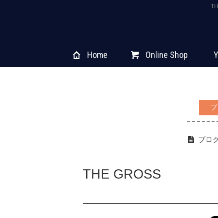
T
Home
Online Shop
Y
ブ
ブロ
THE GROSS