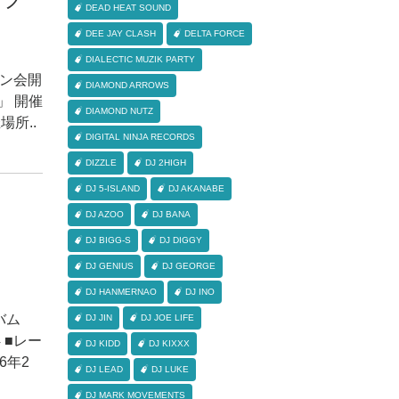
DEAD HEAT SOUND
DEE JAY CLASH
DELTA FORCE
DIALECTIC MUZIK PARTY
サイン会開
DIAMOND ARROWS
」 開催
DIAMOND NUTZ
場所..
DIGITAL NINJA RECORDS
DIZZLE
DJ 2HIGH
DJ 5-ISLAND
DJ AKANABE
DJ AZOO
DJ BANA
DJ BIGG-S
DJ DIGGY
DJ GENIUS
DJ GEORGE
DJ HANMERNAO
DJ INO
ルバム
DJ JIN
DJ JOE LIFE
4 ■レー
DJ KIDD
DJ KIXXX
6年2
DJ LEAD
DJ LUKE
DJ MARK MOVEMENTS