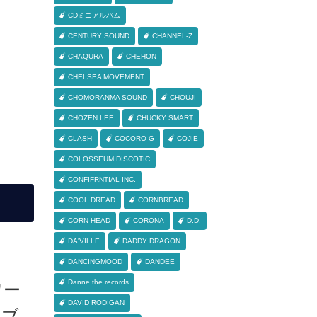
CDミニアルバム
CENTURY SOUND
CHANNEL-Z
CHAQURA
CHEHON
CHELSEA MOVEMENT
CHOMORANMA SOUND
CHOUJI
CHOZEN LEE
CHUCKY SMART
CLASH
COCORO-G
COJIE
COLOSSEUM DISCOTIC
CONFIFRNTIAL INC.
COOL DREAD
CORNBREAD
CORN HEAD
CORONA
D.D.
DA'VILLE
DADDY DRAGON
DANCINGMOOD
DANDEE
Danne the records
ワー
DAVID RODIGAN
イブ