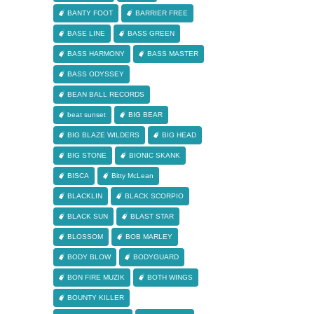
BANTY FOOT
BARRIER FREE
BASE LINE
BASS GREEN
BASS HARMONY
BASS MASTER
BASS ODYSSEY
BEAN BALL RECORDS
beat sunset
BIG BEAR
BIG BLAZE WILDERS
BIG HEAD
BIG STONE
BIONIC SKANK
BISCA
Bitty McLean
BLACKLIN
BLACK SCORPIO
BLACK SUN
BLAST STAR
BLOSSOM
BOB MARLEY
BODY BLOW
BODYGUARD
BON FIRE MUZIK
BOTH WINGS
BOUNTY KILLER