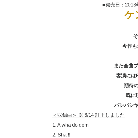
■発売日：201
ケ
そ
今作も
また全曲プロ
客演にはBE
期待
既に
バシバシヤ
＜収録曲＞ ※ 6/14 訂正しました
1. A wha do dem
2. Sha !!