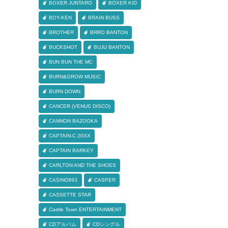
BOXER JUNTARO
BOXER KID
BOY-KEN
BRAIN BUSS
BROTHER
BRRO BANTON
BUCKSHOT
BUJU BANTON
BUN BUN THE MC
BURN&GROW MUSIC
BURN DOWN
CANCER (VENUS DISCO)
CANNON BAZOOKA
CAPTAIN-C 20XX
CAPTAIN BARKEY
CARLTON AND THE SHOES
CASINO891
CASPER
CASSETTE STAR
Castle Town ENTERTAINMENT
CDアルバム
CDシングル