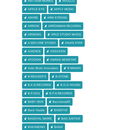
ANTTENA WORKS
APOLLO
APPLE EYE
APPLY MUSIC
ARARE
ARM STRONG
ARROW
ARROWMAN RECORDS
ARSENAL
ARUZ STUDIO MUZIQ
A SEH ONE STUDIO
ASIAN STAR
ASIENCE
ASSASSIN
ATOOSHI
AWAKE MONSTAR
Azito Music Innovation
B-NINJAH
B-REGGER'S
B-STONE
B.K.N RECORDS
B.O.G SOUND
B.P.2011
B.P.N RECORDS
BABY NON
Bacchanal45
Back Yaadie
BADDY45
BADGYAL MARIE
BAD JUSTICE
BAKAMONO
BANJI