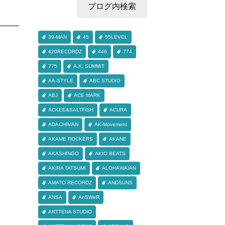
39-MAN
45
55LEVEL
420RECORDZ
446
774
775
A.K. SUMMIT
AA-STYLE
ABC STUDIO
ABJ
ACE MARK
ACKEE&SALTFISH
ACURA
ADACHIMAN
AK-Movement
AKAME ROCKERS
AKANE
AKASHINGO
AKIO BEATS
AKIRA TATSUMI
ALOHAWAIAN
AMATO RECORDZ
ANDSUNS
ANSA
AnSWeR
ANTTENA STUDIO