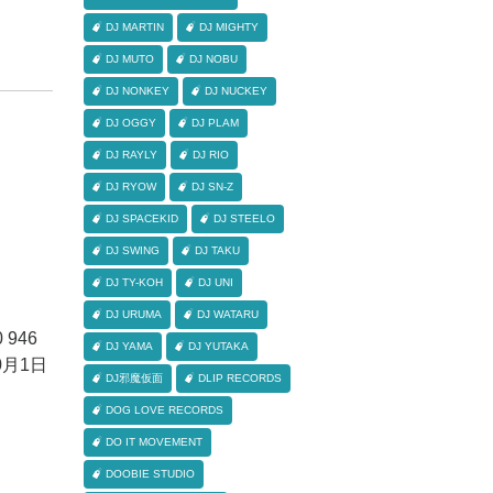
DJ MARTIN
DJ MIGHTY
DJ MUTO
DJ NOBU
DJ NONKEY
DJ NUCKEY
DJ OGGY
DJ PLAM
DJ RAYLY
DJ RIO
DJ RYOW
DJ SN-Z
DJ SPACEKID
DJ STEELO
DJ SWING
DJ TAKU
DJ TY-KOH
DJ UNI
DJ URUMA
DJ WATARU
 946
DJ YAMA
DJ YUTAKA
0月1日
DJ邪魔仮面
DLIP RECORDS
DOG LOVE RECORDS
DO IT MOVEMENT
DOOBIE STUDIO