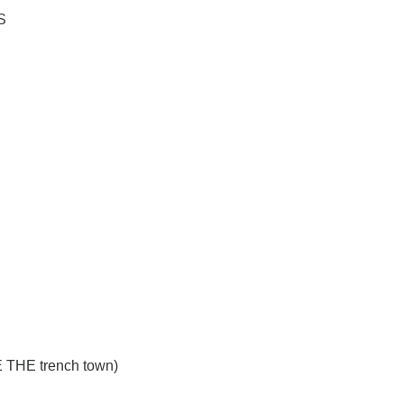
S
 THE trench town)