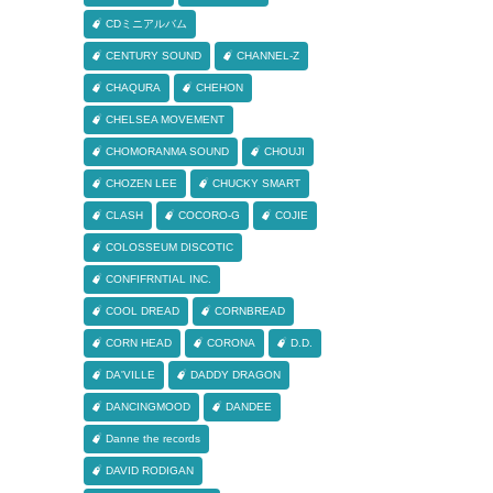
CDミニアルバム
CENTURY SOUND
CHANNEL-Z
CHAQURA
CHEHON
CHELSEA MOVEMENT
CHOMORANMA SOUND
CHOUJI
CHOZEN LEE
CHUCKY SMART
CLASH
COCORO-G
COJIE
COLOSSEUM DISCOTIC
CONFIFRNTIAL INC.
COOL DREAD
CORNBREAD
CORN HEAD
CORONA
D.D.
DA'VILLE
DADDY DRAGON
DANCINGMOOD
DANDEE
Danne the records
DAVID RODIGAN