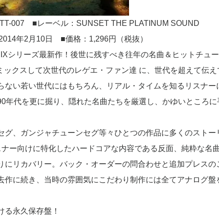
T-007 ■レーベル：SUNSET THE PLATINUM SOUND
14年2月10日 ■価格：1,296円（税抜）
 MIXシリーズ最新作！後世に残すべき往年の名曲＆ヒットチュ
undが選曲・ミックスして次世代のレゲエ・ファン達 に、世代を超えて伝
らない若い世代にはもちろん、リアル・タイムを知るリスナー
90年代を更に掘り、隠れた名曲たちを厳選し、かゆいところに
セグ、ガンジャチューンセグ等々ひとつの作品に多くのストー
スナー向けに特化したハードコアな内容である反面、純粋な名
りにリカバリー。バック・オーダーの問合わせと追加プレスの
去作に続き、当時の雰囲気にこだわり制作には全てアナログ盤
ける永久保存盤！