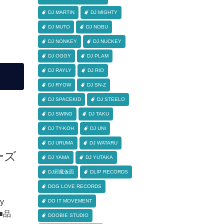
DJ MARTIN
DJ MIGHTY
DJ MUTO
DJ NOBU
DJ NONKEY
DJ NUCKEY
DJ OGGY
DJ PLAM
DJ RAYLY
DJ RIO
DJ RYOW
DJ SN-Z
DJ SPACEKID
DJ STEELO
DJ SWING
DJ TAKU
DJ TY-KOH
DJ UNI
DJ URUMA
DJ WATARU
リーズ
DJ YAMA
DJ YUTAKA
DJ邪魔仮面
DLIP RECORDS
DOG LOVE RECORDS
by
DO IT MOVEMENT
 ■品
DOOBIE STUDIO