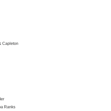
& Capleton
der
bba Ranks