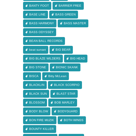
BANTY FOOT
BARRIER FREE
BASE LINE
BASS GREEN
BASS HARMONY
BASS MASTER
BASS ODYSSEY
BEAN BALL RECORDS
beat sunset
BIG BEAR
BIG BLAZE WILDERS
BIG HEAD
BIG STONE
BIONIC SKANK
BISCA
Bitty McLean
BLACKLIN
BLACK SCORPIO
BLACK SUN
BLAST STAR
BLOSSOM
BOB MARLEY
BODY BLOW
BODYGUARD
BON FIRE MUZIK
BOTH WINGS
BOUNTY KILLER