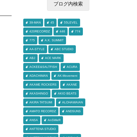
39-MAN
45
55LEVEL
420RECORDZ
446
774
775
A.K. SUMMIT
AA-STYLE
ABC STUDIO
ABJ
ACE MARK
ACKEE&SALTFISH
ACURA
ADACHIMAN
AK-Movement
AKAME ROCKERS
AKANE
AKASHINGO
AKIO BEATS
AKIRA TATSUMI
ALOHAWAIAN
AMATO RECORDZ
ANDSUNS
ANSA
AnSWeR
ANTTENA STUDIO