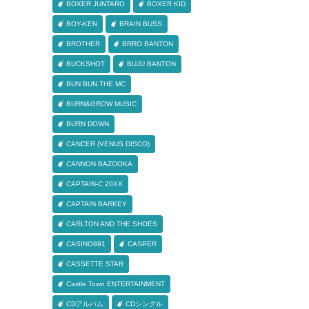
BOXER JUNTARO
BOXER KID
BOY-KEN
BRAIN BUSS
BROTHER
BRRO BANTON
BUCKSHOT
BUJU BANTON
BUN BUN THE MC
BURN&GROW MUSIC
BURN DOWN
CANCER (VENUS DISCO)
CANNON BAZOOKA
CAPTAIN-C 20XX
CAPTAIN BARKEY
CARLTON AND THE SHOES
CASINO891
CASPER
CASSETTE STAR
Castle Town ENTERTAINMENT
CDアルバム
CDシングル