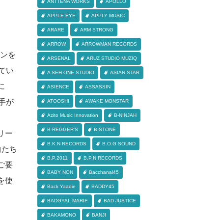
ANTTENA WORKS
APOLLO
APPLE EYE
APPLY MUSIC
ARARE
ARM STRONG
ARROW
ARROWMAN RECORDS
ーンを
ARSENAL
ARUZ STUDIO MUZIQ
えてい
A SEH ONE STUDIO
ASIAN STAR
に
ASIENCE
ASSASSIN
手が
ATOOSHI
AWAKE MONSTAR
Azito Music Innovation
B-NINJAH
B-REGGER'S
B-STONE
リー
B.K.N RECORDS
B.O.G SOUND
曲たち
B.P.2011
B.P.N RECORDS
ご要
BABY NON
Bacchanal45
を使
Back Yaadie
BADDY45
BADGYAL MARIE
BAD JUSTICE
BAKAMONO
BANJI