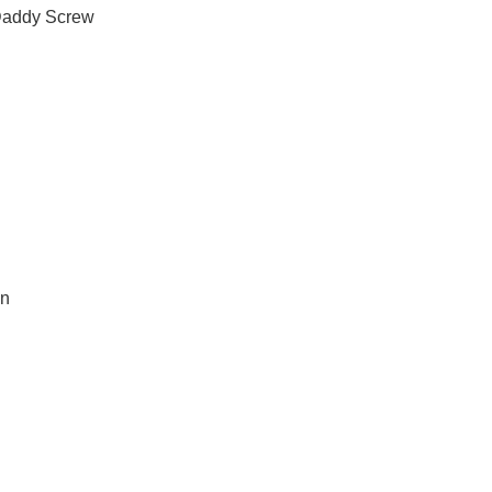
 Daddy Screw
an