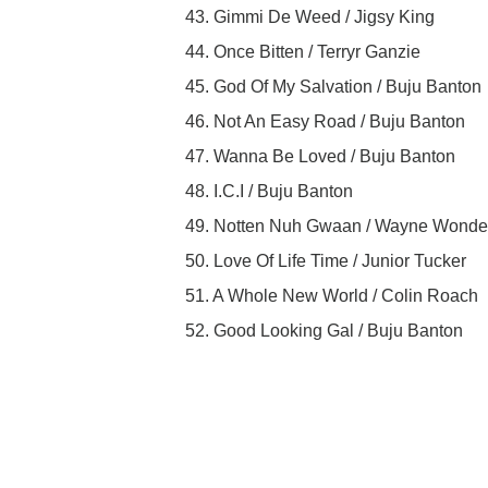
43. Gimmi De Weed / Jigsy King
44. Once Bitten / Terryr Ganzie
45. God Of My Salvation / Buju Banton
46. Not An Easy Road / Buju Banton
47. Wanna Be Loved / Buju Banton
48. I.C.I / Buju Banton
49. Notten Nuh Gwaan / Wayne Wonde
50. Love Of Life Time / Junior Tucker
51. A Whole New World / Colin Roach
52. Good Looking Gal / Buju Banton