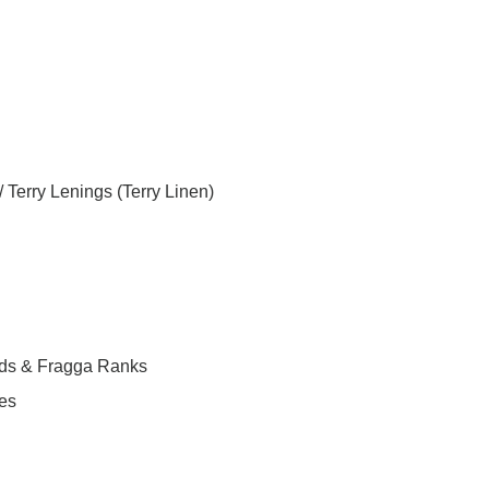
Terry Lenings (Terry Linen)
onds & Fragga Ranks
es