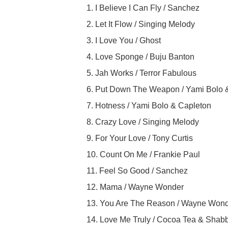
1. I Believe I Can Fly / Sanchez
2. Let It Flow / Singing Melody
3. I Love You / Ghost
4. Love Sponge / Buju Banton
5. Jah Works / Terror Fabulous
6. Put Down The Weapon / Yami Bolo 
7. Hotness / Yami Bolo & Capleton
8. Crazy Love / Singing Melody
9. For Your Love / Tony Curtis
10. Count On Me / Frankie Paul
11. Feel So Good / Sanchez
12. Mama / Wayne Wonder
13. You Are The Reason / Wayne Won
14. Love Me Truly / Cocoa Tea & Sha