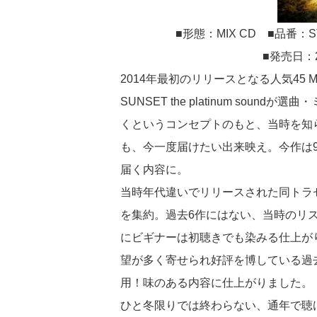
■形態：MIX CD ■品番：ST
■発売日：20
2014年最初のリリースとなる人気45
SUNSET the platinum so
くというコンセプトのもと、当時を知
も、今一度届けたい出来映え。今作は
届く内容に。
当時年代違いでリリースされた同トラ
を集約。過去6作にはない、当時のリ
にビギナーは初聴きでも染みる仕上が
望が多く寄せられ好評を博している過
用！味のある内容に仕上がりました。
ひと冬限りでは終わらない、通年で聴