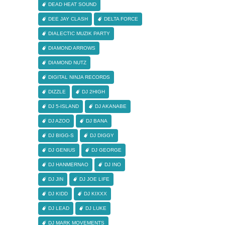
DEAD HEAT SOUND
DEE JAY CLASH
DELTA FORCE
DIALECTIC MUZIK PARTY
DIAMOND ARROWS
DIAMOND NUTZ
DIGITAL NINJA RECORDS
DIZZLE
DJ 2HIGH
DJ 5-ISLAND
DJ AKANABE
DJ AZOO
DJ BANA
DJ BIGG-S
DJ DIGGY
DJ GENIUS
DJ GEORGE
DJ HANMERNAO
DJ INO
DJ JIN
DJ JOE LIFE
DJ KIDD
DJ KIXXX
DJ LEAD
DJ LUKE
DJ MARK MOVEMENTS