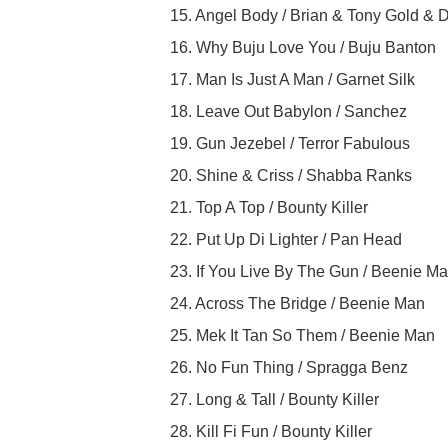
15. Angel Body / Brian & Tony Gold &
16. Why Buju Love You / Buju Banton
17. Man Is Just A Man / Garnet Silk
18. Leave Out Babylon / Sanchez
19. Gun Jezebel / Terror Fabulous
20. Shine & Criss / Shabba Ranks
21. Top A Top / Bounty Killer
22. Put Up Di Lighter / Pan Head
23. If You Live By The Gun / Beenie M
24. Across The Bridge / Beenie Man
25. Mek It Tan So Them / Beenie Man
26. No Fun Thing / Spragga Benz
27. Long & Tall / Bounty Killer
28. Kill Fi Fun / Bounty Killer