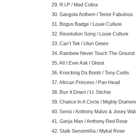
29. R.I.P / Mad Cobra
30. Gangsta Anthem / Terror Fabulous
31. Bogus Badge / Louie Culture
32. Revolution Song / Louie Culture
33. Can’t Tek / Uton Green
34. Rainbow Never Touch The Ground / 
35. All I Ever Ask / Ghost
36. Knocking Da Boots / Tony Curtis
37. African Princess / Pan Head
38. Bun It Down / Lt. Stichie
39. Chalice In A Circle / Mighty Diam
40. Sensi / Anthony Malvo & Josey Wal
41. Ganja Man / Anthony Red Rose
42. Stalk Sensimillia / Mykal Rose