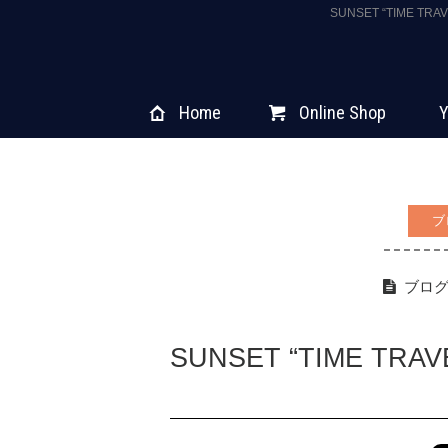
SUNSET “TIME 
Home
Online Shop
Y
ブ
ブロ
SUNSET “TIME TR