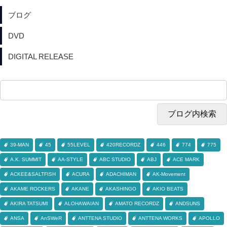
ブログ
DVD
DIGITAL RELEASE
39-MAN
45
55LEVEL
420RECORDZ
446
774
775
A.K. SUMMIT
AA-STYLE
ABC STUDIO
ABJ
ACE MARK
ACKEE&SALTFISH
ACURA
ADACHIMAN
AK-Movement
AKAME ROCKERS
AKANE
AKASHINGO
AKIO BEATS
AKIRA TATSUMI
ALOHAWAIAN
AMATO RECORDZ
ANDSUNS
ANSA
AnSWeR
ANTTENA STUDIO
ANTTENA WORKS
APOLLO