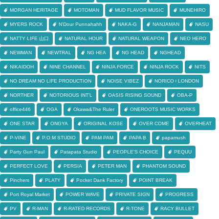
MORGAN HERITAGE
MOTOMAN
MUD FLAVOR MUSIC
MUNEHIRO
MYERS ROCK
N'Dour Punnahahh
NAKA-G
NANJAMAN
NASU
NATTY LIFE 山口
NATURAL HOUR
NATURAL WEAPON
NEO HERO
NEWMAN
NEWTRAL
NG HEA
NG HEAD
NGHEAD
NIKAIDOH
NINE CHANNEL
NINJA FORCE
NINJA ROCK
NITS
NO DREAM NO LIFE PRODUCTION
NOISE VIBEZ
NORICO♀LONDON
NORTHER
NOTORIOUS INT'L
OASIS RISING SOUND
OBA-P
office446
OGA
Okawa&The Ruler
ONEROOTS MUSIC WORKS
ONE STAR
ONGYA
ORIGINAL KOSE
OVER COME
OVERHEAT
P-VINE
P.O.M STUDIO
PAM PAM
PAPA B
papamush
Party Gun Paul
Patapata Studio
PEOPLE'S CHOICE
PEQUU
PERFECT LOVE
PERSIA
PETER MAN
PHANTOM SOUND
Pinchers
PLATY
Pocket Dank Factory
POINT BREAK
Port Royal Market
POWER WAVE
PRIVATE SIGN
PROGRESS
PV
R-MAN
R-RATED RECORDS
R-TONE
RACY BULLET