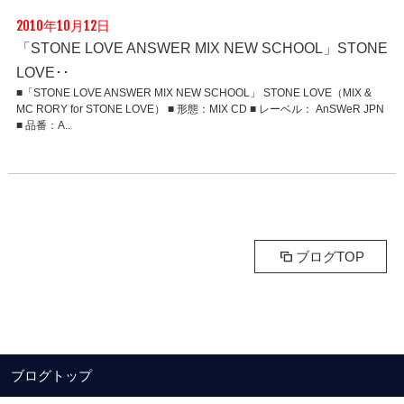
2010年10月12日
「STONE LOVE ANSWER MIX NEW SCHOOL」STONE
LOVE･･
■「STONE LOVE ANSWER MIX NEW SCHOOL」 STONE LOVE（MIX &
MC RORY for STONE LOVE） ■ 形態：MIX CD ■ レーベル： AnSWeR JPN
■ 品番：A..
ブログTOP
ブログトップ