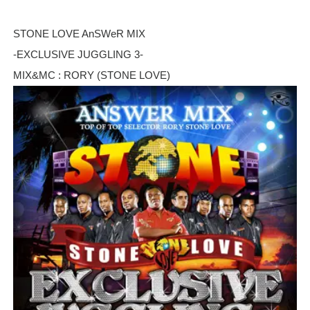
STONE LOVE AnSWeR MIX
-EXCLUSIVE JUGGLING 3-
MIX&MC : RORY (STONE LOVE)