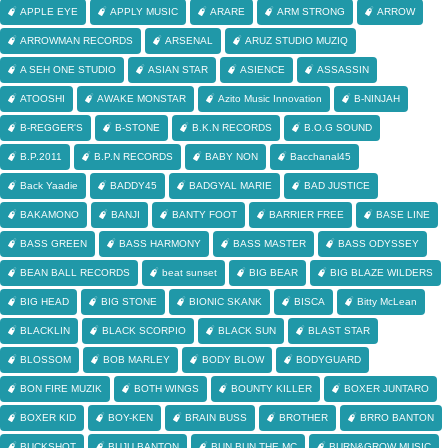
APPLE EYE
APPLY MUSIC
ARARE
ARM STRONG
ARROW
ARROWMAN RECORDS
ARSENAL
ARUZ STUDIO MUZIQ
A SEH ONE STUDIO
ASIAN STAR
ASIENCE
ASSASSIN
ATOOSHI
AWAKE MONSTAR
Azito Music Innovation
B-NINJAH
B-REGGER'S
B-STONE
B.K.N RECORDS
B.O.G SOUND
B.P.2011
B.P.N RECORDS
BABY NON
Bacchanal45
Back Yaadie
BADDY45
BADGYAL MARIE
BAD JUSTICE
BAKAMONO
BANJI
BANTY FOOT
BARRIER FREE
BASE LINE
BASS GREEN
BASS HARMONY
BASS MASTER
BASS ODYSSEY
BEAN BALL RECORDS
beat sunset
BIG BEAR
BIG BLAZE WILDERS
BIG HEAD
BIG STONE
BIONIC SKANK
BISCA
Bitty McLean
BLACKLIN
BLACK SCORPIO
BLACK SUN
BLAST STAR
BLOSSOM
BOB MARLEY
BODY BLOW
BODYGUARD
BON FIRE MUZIK
BOTH WINGS
BOUNTY KILLER
BOXER JUNTARO
BOXER KID
BOY-KEN
BRAIN BUSS
BROTHER
BRRO BANTON
BUCKSHOT
BUJU BANTON
BUN BUN THE MC
BURN&GROW MUSIC