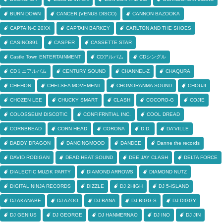
BURN DOWN
CANCER (VENUS DISCO)
CANNON BAZOOKA
CAPTAIN-C 20XX
CAPTAIN BARKEY
CARLTON AND THE SHOES
CASINO891
CASPER
CASSETTE STAR
Castle Town ENTERTAINMENT
CDアルバム
CDシングル
CDミニアルバム
CENTURY SOUND
CHANNEL-Z
CHAQURA
CHEHON
CHELSEA MOVEMENT
CHOMORANMA SOUND
CHOUJI
CHOZEN LEE
CHUCKY SMART
CLASH
COCORO-G
COJIE
COLOSSEUM DISCOTIC
CONFIFRNTIAL INC.
COOL DREAD
CORNBREAD
CORN HEAD
CORONA
D.D.
DA'VILLE
DADDY DRAGON
DANCINGMOOD
DANDEE
Danne the records
DAVID RODIGAN
DEAD HEAT SOUND
DEE JAY CLASH
DELTA FORCE
DIALECTIC MUZIK PARTY
DIAMOND ARROWS
DIAMOND NUTZ
DIGITAL NINJA RECORDS
DIZZLE
DJ 2HIGH
DJ 5-ISLAND
DJ AKANABE
DJ AZOO
DJ BANA
DJ BIGG-S
DJ DIGGY
DJ GENIUS
DJ GEORGE
DJ HANMERNAO
DJ INO
DJ JIN