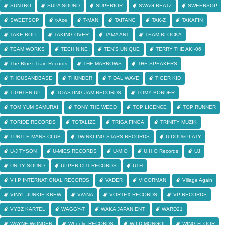
SUNTRO
SUPA SOUND
SUPERIOR
SWAG BEATZ
SWEERSOP
SWEETSOP
t-Ace
T-MAN
TAITANG
TAK-Z
TAKAFIN
TAKE-ROLL
TAKING OVER
TAMA ANT
TEAM BLOCKA
TEAM WORKS
TECH NINE
TEN'S UNIQUE
TERRY THE AKI-06
The Bluez Train Records
THE MARROWS
THE SPEAKERS
THOUSANDBASE
THUNDER
TIDAL WAVE
TIGER KID
TIGHTEN UP
TOASTING JAM RECORDS
TOMY BORDER
TOM YUM SAMURAI
TONY THE WEED
TOP LICENCE
TOP RUNNER
TORIDE RECORDS
TOTALIZE
TRIGA FINGA
TRINITY MUZIK
TURTLE MANS CLUB
TWINKLING STARS RECORDS
U-DOU&PLATY
U-J TYSON
U-MIES RECORDS
U-MIO
U.H.O Records
UJ
UNITY SOUND
UPPER CUT RECORDS
UTH
V.I.P INTERNATIONAL RECORDS
VADER
VIGORMAN
Village Again
VINYL JUNKIE KREW
ViViNA
VORTEX RECORDS
VP RECORDS
VYBZ KARTEL
WAGGY-T
WAKA JAPAN ENT.
WARD21
WAYNE WONDER
Wheelie RECORDS
WILD MONGOL
WING FLOOR