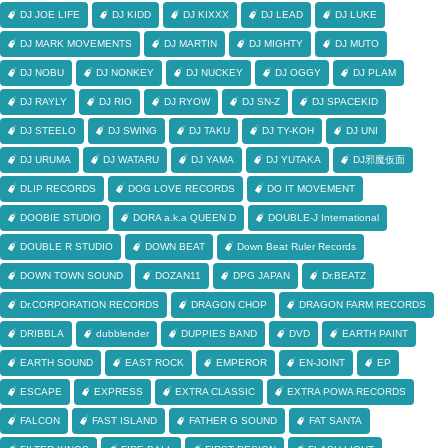
DJ JOE LIFE
DJ KIDD
DJ KIXXX
DJ LEAD
DJ LUKE
DJ MARK MOVEMENTS
DJ MARTIN
DJ MIGHTY
DJ MUTO
DJ NOBU
DJ NONKEY
DJ NUCKEY
DJ OGGY
DJ PLAM
DJ RAYLY
DJ RIO
DJ RYOW
DJ SN-Z
DJ SPACEKID
DJ STEELO
DJ SWING
DJ TAKU
DJ TY-KOH
DJ UNI
DJ URUMA
DJ WATARU
DJ YAMA
DJ YUTAKA
DJ邪魔仮面
DLIP RECORDS
DOG LOVE RECORDS
DO IT MOVEMENT
DOOBIE STUDIO
DORA a.k.a QUEEN D
DOUBLE-J International
DOUBLE R STUDIO
DOWN BEAT
Down Beat Ruler Records
DOWN TOWN SOUND
DOZAN11
DPG JAPAN
Dr.BEATZ
Dr.CORPORATION RECORDS
DRAGON CHOP
DRAGON FARM RECORDS
DRIBBLA
dubblender
DUPPIES BAND
DVD
EARTH PAINT
EARTH SOUND
EAST ROCK
EMPEROR
EN-JOINT
EP
ESCAPE
EXPRESS
EXTRA CLASSIC
EXTRA POWA RECORDS
FALCON
FAST ISLAND
FATHER G SOUND
FAT SANTA