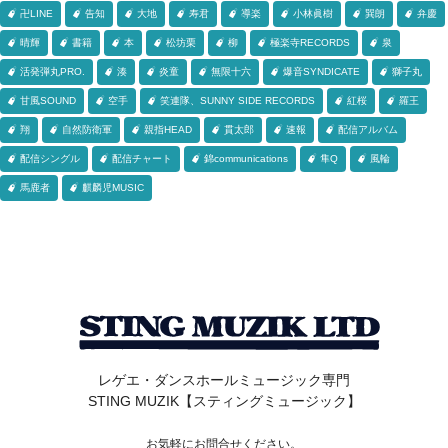
卍LINE
告知
大地
寿君
導楽
小林眞樹
巽朗
弁慶
晴輝
書籍
本
松坊栗
柳
極楽寺RECORDS
泉
活発弾丸PRO.
湊
炎童
無限十六
爆音SYNDICATE
獅子丸
甘風SOUND
空手
笑連隊、SUNNY SIDE RECORDS
紅桜
羅王
翔
自然防衛軍
親指HEAD
貫太郎
速報
配信アルバム
配信シングル
配信チャート
錦communications
隼Q
風輪
馬鹿者
麒麟児MUSIC
レゲエ・ダンスホールミュージック専門
STING MUZIK【スティングミュージック】
お気軽にお問合せください。