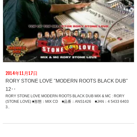
2014年11月17日
RORY STONE LOVE "MODERN ROOTS BLACK DUB"
12･･
RORY STONE LOVE MODERN ROOTS BLACK DUB MIX & MC : RORY
(STONE LOVE) ■形態：MIX CD ■品番：ANS1426 ■JAN：4 5433 6403
3..