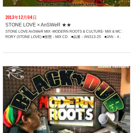
2013年12月04日
STONE LOVE × AnSWeR ★★
STONE LOVE AnSWeR MIX -MODERN ROOTS & CULTURE- MIX & MC :
RORY (STONE LOVE) ■形態：MIX CD ■品番：ANS13-25 ■JAN：4..