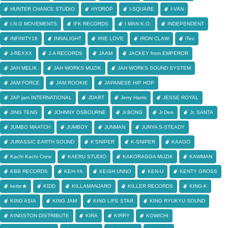
HUNTER CHANCE STUDIO
HYDROP
I-SQUARE
I-VAN
I.N.G MOVEMENTS
IFK RECORDS
I MAN K.O.
INDEPENDENT
INFINITY16
INNALIGHT
IRIE LOVE
IRON CLAW
iTex
J-REXXX
J.A RECORDS
JAAM
JACKEY from EMPEROR
JAH MELIK
JAH WORKS MUZIK
JAH WORKS SOUND SYSTEM
JAM FORCE
JAM ROOKIE
JAPANESE HIP HOP
JAP jam INTERNATIONAL
JDART
Jerry Harris
JESSE ROYAL
JING TENG
JOHNNY OSBOURNE
Jr.BONG
Jr.Dee
Jr. SANTA
JUMBO MAATCH
JUMBOY
JUNMAN
JUNYA S-STEADY
JURASSIC EARTH SOUND
K'SNIPER
K-SNIPER
KAAGO
Kachi Kachi Crew
KAERU STUDIO
KAKORAGGA MUZIK
KAWMAN
KBB RECORDS
KEH-YA
KEISH UNNO
KEN-U
KENTY GROSS
kette★
KIDD
KILLAMANJARO
KILLER RECORDS
KING-K
KING ASIA
KING JAM
KING LIFE STAR
KING RYUKYU SOUND
KINGSTON DISTRIBUTE
KIRA
KIRRY
KOWICHI