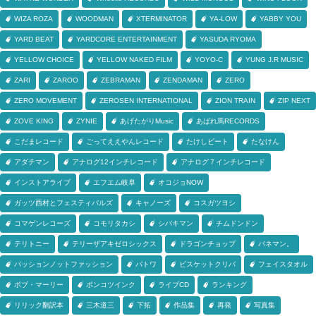
WIZA ROZA
WOODMAN
XTERMINATOR
YA-LOW
YABBY YOU
YARD BEAT
YARDCORE ENTERTAINMENT
YASUDA RYOMA
YELLOW CHOICE
YELLOW NAKED FILM
YOYO-C
YUNG J.R MUSIC
ZARI
ZAROO
ZEBRAMAN
ZENDAMAN
ZERO
ZERO MOVEMENT
ZEROSEN INTERNATIONAL
ZION TRAIN
ZIP NEXT
ZOVE KING
ZYNIE
あげたがりMusic
あばれ馬RECORDS
こだまレコード
ごってええやんレコード
たけしビート
たなけん
アダチマン
アナログ12インチレコード
アナログ７インチレコード
インストアライブ
エフエム岐阜
オコジョNOW
ガッツ西村とフェスティバルズ
キャノーズ
コスガツヨシ
コマゲンレコーズ
コモリタカシ
シバキマン
チムドンドン
テリトニー
テリーザアキゼロシックス
ドラゴンチョップ
バネマン。
パッションノットファッション
パトワ
ビスケットクリバ
フェイスタオル
ボブ・マーリー
ポンコツインク
ライブCD
ランキング
リリック翻訳本
三木道三
下拓
作品集
再発
写真集