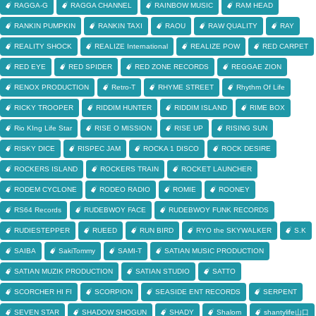
RAGGA-G
RAGGA CHANNEL
RAINBOW MUSIC
RAM HEAD
RANKIN PUMPKIN
RANKIN TAXI
RAOU
RAW QUALITY
RAY
REALITY SHOCK
REALIZE International
REALIZE POW
RED CARPET
RED EYE
RED SPIDER
RED ZONE RECORDS
REGGAE ZION
RENOX PRODUCTION
Retro-T
RHYME STREET
Rhythm Of Life
RICKY TROOPER
RIDDIM HUNTER
RIDDIM ISLAND
RIME BOX
Rio KIng Life Star
RISE O MISSION
RISE UP
RISING SUN
RISKY DICE
RISPEC JAM
ROCKA 1 DISCO
ROCK DESIRE
ROCKERS ISLAND
ROCKERS TRAIN
ROCKET LAUNCHER
RODEM CYCLONE
RODEO RADIO
ROMIE
ROONEY
RS64 Records
RUDEBWOY FACE
RUDEBWOY FUNK RECORDS
RUDIESTEPPER
RUEED
RUN BIRD
RYO the SKYWALKER
S.K
SAIBA
SakiTommy
SAMI-T
SATIAN MUSIC PRODUCTION
SATIAN MUZIK PRODUCTION
SATIAN STUDIO
SATTO
SCORCHER HI FI
SCORPION
SEASIDE ENT RECORDS
SERPENT
SEVEN STAR
SHADOW SHOGUN
SHADY
Shalom
shantylife山口