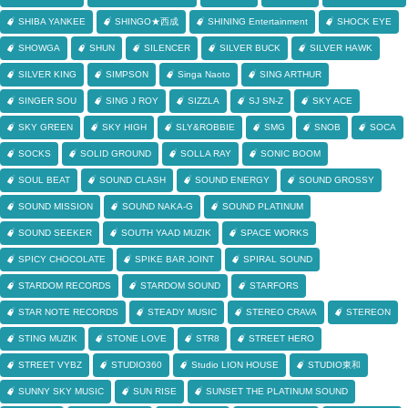
SHIBA YANKEE
SHINGO★西成
SHINING Entertainment
SHOCK EYE
SHOWGA
SHUN
SILENCER
SILVER BUCK
SILVER HAWK
SILVER KING
SIMPSON
Singa Naoto
SING ARTHUR
SINGER SOU
SING J ROY
SIZZLA
SJ SN-Z
SKY ACE
SKY GREEN
SKY HIGH
SLY&ROBBIE
SMG
SNOB
SOCA
SOCKS
SOLID GROUND
SOLLA RAY
SONIC BOOM
SOUL BEAT
SOUND CLASH
SOUND ENERGY
SOUND GROSSY
SOUND MISSION
SOUND NAKA-G
SOUND PLATINUM
SOUND SEEKER
SOUTH YAAD MUZIK
SPACE WORKS
SPICY CHOCOLATE
SPIKE BAR JOINT
SPIRAL SOUND
STARDOM RECORDS
STARDOM SOUND
STARFORS
STAR NOTE RECORDS
STEADY MUSIC
STEREO CRAVA
STEREON
STING MUZIK
STONE LOVE
STR8
STREET HERO
STREET VYBZ
STUDIO360
Studio LION HOUSE
STUDIO東和
SUNNY SKY MUSIC
SUN RISE
SUNSET THE PLATINUM SOUND