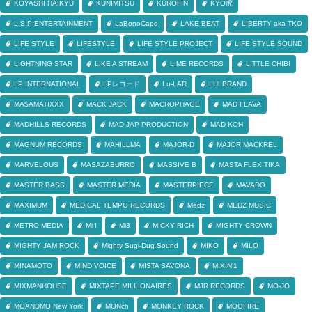
KOYASHI HAIKYU
KUNIMITSU
KUROFIN
KYO虎
L.S.P ENTERTAINMENT
LaBonoCapo
LAKE BEAT
LIBERTY aka TKO
LIFE STYLE
LIFESTYLE
LIFE STYLE PROJECT
LIFE STYLE SOUND
LIGHTNING STAR
LIKE A STREAM
LIME RECORDS
LITTLE CHIBI
LP INTERNATIONAL
LPレコード
Lu-LAR
LUI BRAND
MA$AMATIXXX
MACK JACK
MACROPHAGE
MAD FLAVA
MADHILLS RECORDS
MAD JAP PRODUCTION
MAD KOH
MAGNUM RECORDS
MAHILLMA
MAJOR-D
MAJOR MACKREL
MARVELOUS
MASAZABURRO
MASSIVE B
MASTA FLEX TIKA
MASTER BASS
MASTER MEDIA
MASTERPIECE
MAVADO
MAXIMUM
MEDICAL TEMPO RECORDS
Medz
MEDZ MUSIC
METRO MEDIA
Mi-I
Mi3
MICKY RICH
MIGHTY CROWN
MIGHTY JAM ROCK
Mighty Sugi-Dug Sound
MIKO
MILO
MINAMOTO
MIND VOICE
MISTA SAVONA
MIXIN'1
MIXMANHOUSE
MIXTAPE MILLIONAIRES
MJR RECORDS
MO-JO
MOANDMO New York
MONch
MONKEY ROCK
MOOFIRE