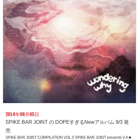
2014年08月05日
SPIKE BAR JOINT の DOPEすぎるNewアルバム 9/3 発
売
SPIKE BAR JOINT COMPILATION VOL.5 SPIKE BAR JOINT presents V.A ■