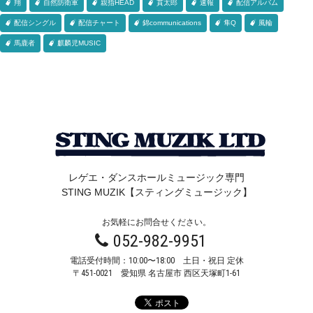
翔
自然防衛軍
親指HEAD
貫太郎
速報
配信アルバム
配信シングル
配信チャート
錦communications
隼Q
風輪
馬鹿者
麒麟児MUSIC
レゲエ・ダンスホールミュージック専門
STING MUZIK【スティングミュージック】
お気軽にお問合せください。
052-982-9951
電話受付時間：10:00〜18:00 土日・祝日 定休
〒451-0021
愛知県 名古屋市 西区天塚町1-61