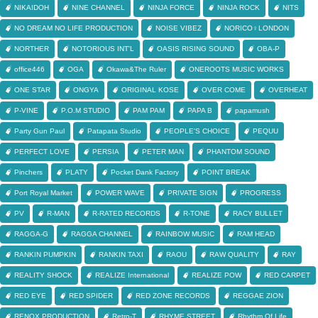
NIKAIDOH
NINE CHANNEL
NINJA FORCE
NINJA ROCK
NITS
NO DREAM NO LIFE PRODUCTION
NOISE VIBEZ
NORICO♀LONDON
NORTHER
NOTORIOUS INT'L
OASIS RISING SOUND
OBA-P
office446
OGA
Okawa&The Ruler
ONEROOTS MUSIC WORKS
ONE STAR
ONGYA
ORIGINAL KOSE
OVER COME
OVERHEAT
P-VINE
P.O.M STUDIO
PAM PAM
PAPA B
papamush
Party Gun Paul
Patapata Studio
PEOPLE'S CHOICE
PEQUU
PERFECT LOVE
PERSIA
PETER MAN
PHANTOM SOUND
Pinchers
PLATY
Pocket Dank Factory
POINT BREAK
Port Royal Market
POWER WAVE
PRIVATE SIGN
PROGRESS
PV
R-MAN
R-RATED RECORDS
R-TONE
RACY BULLET
RAGGA-G
RAGGA CHANNEL
RAINBOW MUSIC
RAM HEAD
RANKIN PUMPKIN
RANKIN TAXI
RAOU
RAW QUALITY
RAY
REALITY SHOCK
REALIZE International
REALIZE POW
RED CARPET
RED EYE
RED SPIDER
RED ZONE RECORDS
REGGAE ZION
RENOX PRODUCTION
Retro-T
RHYME STREET
Rhythm Of Life