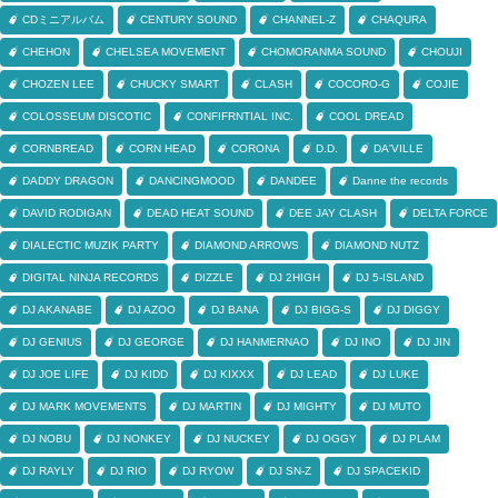
CDミニアルバム
CENTURY SOUND
CHANNEL-Z
CHAQURA
CHEHON
CHELSEA MOVEMENT
CHOMORANMA SOUND
CHOUJI
CHOZEN LEE
CHUCKY SMART
CLASH
COCORO-G
COJIE
COLOSSEUM DISCOTIC
CONFIFRNTIAL INC.
COOL DREAD
CORNBREAD
CORN HEAD
CORONA
D.D.
DA'VILLE
DADDY DRAGON
DANCINGMOOD
DANDEE
Danne the records
DAVID RODIGAN
DEAD HEAT SOUND
DEE JAY CLASH
DELTA FORCE
DIALECTIC MUZIK PARTY
DIAMOND ARROWS
DIAMOND NUTZ
DIGITAL NINJA RECORDS
DIZZLE
DJ 2HIGH
DJ 5-ISLAND
DJ AKANABE
DJ AZOO
DJ BANA
DJ BIGG-S
DJ DIGGY
DJ GENIUS
DJ GEORGE
DJ HANMERNAO
DJ INO
DJ JIN
DJ JOE LIFE
DJ KIDD
DJ KIXXX
DJ LEAD
DJ LUKE
DJ MARK MOVEMENTS
DJ MARTIN
DJ MIGHTY
DJ MUTO
DJ NOBU
DJ NONKEY
DJ NUCKEY
DJ OGGY
DJ PLAM
DJ RAYLY
DJ RIO
DJ RYOW
DJ SN-Z
DJ SPACEKID