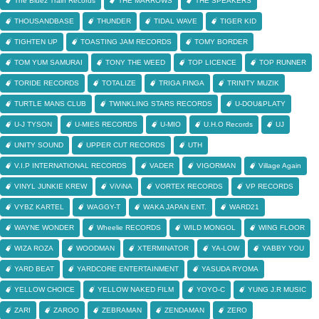
The Bluez Train Records
THE MARROWS
THE SPEAKERS
THOUSANDBASE
THUNDER
TIDAL WAVE
TIGER KID
TIGHTEN UP
TOASTING JAM RECORDS
TOMY BORDER
TOM YUM SAMURAI
TONY THE WEED
TOP LICENCE
TOP RUNNER
TORIDE RECORDS
TOTALIZE
TRIGA FINGA
TRINITY MUZIK
TURTLE MANS CLUB
TWINKLING STARS RECORDS
U-DOU&PLATY
U-J TYSON
U-MIES RECORDS
U-MIO
U.H.O Records
UJ
UNITY SOUND
UPPER CUT RECORDS
UTH
V.I.P INTERNATIONAL RECORDS
VADER
VIGORMAN
Village Again
VINYL JUNKIE KREW
ViViNA
VORTEX RECORDS
VP RECORDS
VYBZ KARTEL
WAGGY-T
WAKA JAPAN ENT.
WARD21
WAYNE WONDER
Wheelie RECORDS
WILD MONGOL
WING FLOOR
WIZA ROZA
WOODMAN
XTERMINATOR
YA-LOW
YABBY YOU
YARD BEAT
YARDCORE ENTERTAINMENT
YASUDA RYOMA
YELLOW CHOICE
YELLOW NAKED FILM
YOYO-C
YUNG J.R MUSIC
ZARI
ZAROO
ZEBRAMAN
ZENDAMAN
ZERO