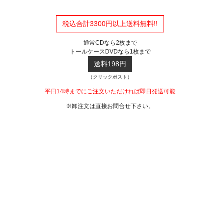
税込合計3300円以上送料無料!!
通常CDなら2枚まで
トールケースDVDなら1枚まで
送料198円
（クリックポスト）
平日14時までにご注文いただければ即日発送可能
※卸注文は直接お問合せ下さい。