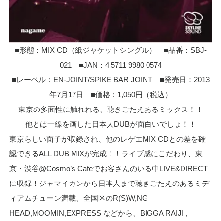
■形態：MIX CD（紙ジャケットシングル） ■品番：SBJ-
021 ■JAN：4 5711 9980 0574
■レーベル：EN-JOINT/SPIKE BAR JOINT ■発売日：2013
年7月17日 ■価格：1,050円（税込）
東京の多面性に触れれる、聴きごたえあるミックス！！
他とは一線を画した日本人DUBが面白いでしょ！！
東京らしい面子が収録され、他のレゲエMIX CDとの差を確
認できるALL DUB MIXが完成！！ライブ感にこだわり、東
京・渋谷@Cosmo’s Cafeでお客さんのいる中LIVE&DIRECT
に収録！ジャマイカンから日本人まで聴きごたえのあるミデ
ィアムチューン満載、全国区のR(S)W,NG
HEAD,MOOMIN,EXPRESS などから、BIGGA RAIJI ,