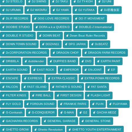
DJ STEELO
DJ SWING
DJ TAKU
DJ TY-KOH
DJ UNI
DJ URUMA
DJ WATARU
DJ YAMA
DJ YUTAKA
DJ邪魔仮面
DLIP RECORDS
DOG LOVE RECORDS
DO IT MOVEMENT
DOOBIE STUDIO
DORA a.k.a QUEEN D
DOUBLE-J International
DOUBLE R STUDIO
DOWN BEAT
Down Beat Ruler Records
DOWN TOWN SOUND
DOZAN11
DPG JAPAN
Dr.BEATZ
Dr.CORPORATION RECORDS
DRAGON CHOP
DRAGON FARM RECORDS
DRIBBLA
dubblender
DUPPIES BAND
DVD
EARTH PAINT
EARTH SOUND
EAST ROCK
EMPEROR
EN-JOINT
EP
ESCAPE
EXPRESS
EXTRA CLASSIC
EXTRA POWA RECORDS
FALCON
FAST ISLAND
FATHER G SOUND
FAT SANTA
FILTER KINGS
FIRE BALL
FIRST DESIGN
FLASH LIGHT
FLY GOLD
FORGUN SOUND
FRANKIE PARIS
FU-IN
FUJIYAMA
G-Conkarah
G-CONQUEROR
G-MAN
G2
GACHA MEDZ
GACHAPAN RECORDS
GENERAL GARAGE
GENERAL STONE
GHETTO GROW
Ghetto Revolution
GHETTO YOUTH ENTERTAINMENT