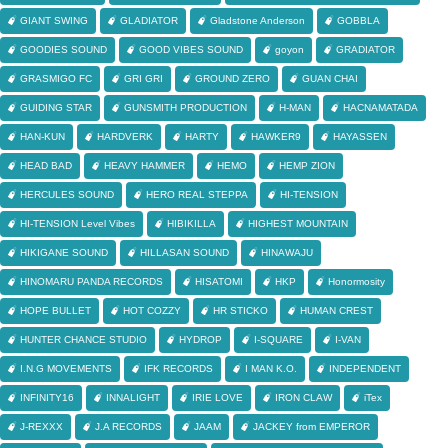
GIANT SWING
GLADIATOR
Gladstone Anderson
GOBBLA
GOODIES SOUND
GOOD VIBES SOUND
goyon
GRADIATOR
GRASMIGO FC
GRI GRI
GROUND ZERO
GUAN CHAI
GUIDING STAR
GUNSMITH PRODUCTION
H-MAN
HACNAMATADA
HAN-KUN
HARDVERK
HARTY
HAWKER9
HAYASSEN
HEAD BAD
HEAVY HAMMER
HEMO
HEMP ZION
HERCULES SOUND
HERO REAL STEPPA
HI-TENSION
HI-TENSION Level Vibes
HIBIKILLA
HIGHEST MOUNTAIN
HIKIGANE SOUND
HILLASAN SOUND
HINAWAJU
HINOMARU PANDA RECORDS
HISATOMI
HKP
Honormosity
HOPE BULLET
HOT COZZY
HR STICKO
HUMAN CREST
HUNTER CHANCE STUDIO
HYDROP
I-SQUARE
I-VAN
I.N.G MOVEMENTS
IFK RECORDS
I MAN K.O.
INDEPENDENT
INFINITY16
INNALIGHT
IRIE LOVE
IRON CLAW
iTex
J-REXXX
J.A RECORDS
JAAM
JACKEY from EMPEROR