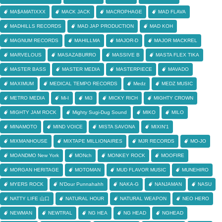
MA$AMATIXXX
MACK JACK
MACROPHAGE
MAD FLAVA
MADHILLS RECORDS
MAD JAP PRODUCTION
MAD KOH
MAGNUM RECORDS
MAHILLMA
MAJOR-D
MAJOR MACKREL
MARVELOUS
MASAZABURRO
MASSIVE B
MASTA FLEX TIKA
MASTER BASS
MASTER MEDIA
MASTERPIECE
MAVADO
MAXIMUM
MEDICAL TEMPO RECORDS
Medz
MEDZ MUSIC
METRO MEDIA
Mi-I
Mi3
MICKY RICH
MIGHTY CROWN
MIGHTY JAM ROCK
Mighty Sugi-Dug Sound
MIKO
MILO
MINAMOTO
MIND VOICE
MISTA SAVONA
MIXIN'1
MIXMANHOUSE
MIXTAPE MILLIONAIRES
MJR RECORDS
MO-JO
MOANDMO New York
MONch
MONKEY ROCK
MOOFIRE
MORGAN HERITAGE
MOTOMAN
MUD FLAVOR MUSIC
MUNEHIRO
MYERS ROCK
N'Dour Punnahahh
NAKA-G
NANJAMAN
NASU
NATTY LIFE 山口
NATURAL HOUR
NATURAL WEAPON
NEO HERO
NEWMAN
NEWTRAL
NG HEA
NG HEAD
NGHEAD