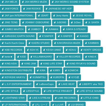
JAH MELIK
JAH WORKS MUZIK
JAH WORKS SOUND SYSTEM
JAM FORCE
JAM ROOKIE
JAPANESE HIP HOP
JAP jam INTERNATIONAL
JDART
Jerry Harris
JESSE ROYAL
JING TENG
JOHNNY OSBOURNE
Jr.BONG
Jr.Dee
Jr. SANTA
JUMBO MAATCH
JUMBOY
JUNMAN
JUNYA S-STEADY
JURASSIC EARTH SOUND
K'SNIPER
K-SNIPER
KAAGO
Kachi Kachi Crew
KAERU STUDIO
KAKORAGGA MUZIK
KAWMAN
KBB RECORDS
KEH-YA
KEISH UNNO
KEN-U
KENTY GROSS
kette★
KIDD
KILLAMANJARO
KILLER RECORDS
KING-K
KING ASIA
KING JAM
KING LIFE STAR
KING RYUKYU SOUND
KINGSTON DISTRIBUTE
KIRA
KIRRY
KOWICHI
KOYASHI HAIKYU
KUNIMITSU
KUROFIN
KYO虎
L.S.P ENTERTAINMENT
LaBonoCapo
LAKE BEAT
LIBERTY aka TKO
LIFE STYLE
LIFESTYLE
LIFE STYLE PROJECT
LIFE STYLE SOUND
LIGHTNING STAR
LIKE A STREAM
LIME RECORDS
LITTLE CHIBI
LP INTERNATIONAL
LPレコード
Lu-LAR
LUI BRAND