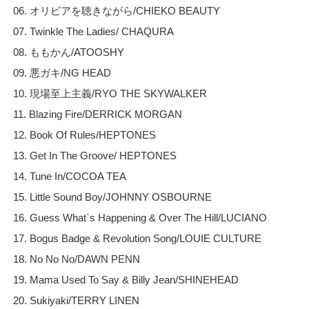
06. オリビアを聴きながら/CHIEKO BEAUTY
07. Twinkle The Ladies/ CHAQURA
08. ももかん/ATOOSHY
09. 悪ガキ/NG HEAD
10. 現場至上主義/RYO THE SKYWALKER
11. Blazing Fire/DERRICK MORGAN
12. Book Of Rules/HEPTONES
13. Get In The Groove/ HEPTONES
14. Tune In/COCOA TEA
15. Little Sound Boy/JOHNNY OSBOURNE
16. Guess What`s Happening & Over The Hill/LUCIANO
17. Bogus Badge & Revolution Song/LOUIE CULTURE
18. No No No/DAWN PENN
19. Mama Used To Say & Billy Jean/SHINEHEAD
20. Sukiyaki/TERRY LINEN