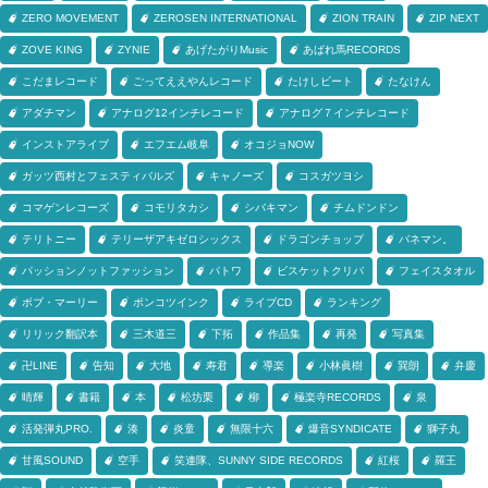
ZERO MOVEMENT
ZEROSEN INTERNATIONAL
ZION TRAIN
ZIP NEXT
ZOVE KING
ZYNIE
あげたがりMusic
あばれ馬RECORDS
こだまレコード
ごってええやんレコード
たけしビート
たなけん
アダチマン
アナログ12インチレコード
アナログ７インチレコード
インストアライブ
エフエム岐阜
オコジョNOW
ガッツ西村とフェスティバルズ
キャノーズ
コスガツヨシ
コマゲンレコーズ
コモリタカシ
シバキマン
チムドンドン
テリトニー
テリーザアキゼロシックス
ドラゴンチョップ
バネマン。
パッションノットファッション
パトワ
ビスケットクリバ
フェイスタオル
ボブ・マーリー
ポンコツインク
ライブCD
ランキング
リリック翻訳本
三木道三
下拓
作品集
再発
写真集
卍LINE
告知
大地
寿君
導楽
小林眞樹
巽朗
弁慶
晴輝
書籍
本
松坊栗
柳
極楽寺RECORDS
泉
活発弾丸PRO.
湊
炎童
無限十六
爆音SYNDICATE
獅子丸
甘風SOUND
空手
笑連隊、SUNNY SIDE RECORDS
紅桜
羅王