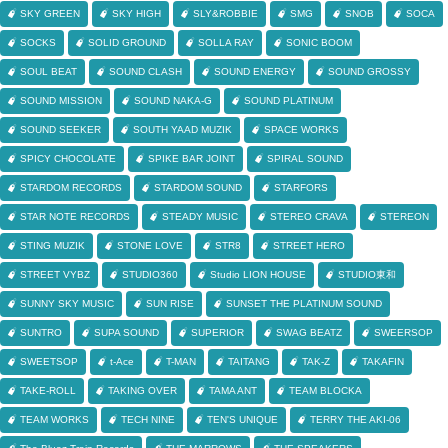
SKY GREEN
SKY HIGH
SLY&ROBBIE
SMG
SNOB
SOCA
SOCKS
SOLID GROUND
SOLLA RAY
SONIC BOOM
SOUL BEAT
SOUND CLASH
SOUND ENERGY
SOUND GROSSY
SOUND MISSION
SOUND NAKA-G
SOUND PLATINUM
SOUND SEEKER
SOUTH YAAD MUZIK
SPACE WORKS
SPICY CHOCOLATE
SPIKE BAR JOINT
SPIRAL SOUND
STARDOM RECORDS
STARDOM SOUND
STARFORS
STAR NOTE RECORDS
STEADY MUSIC
STEREO CRAVA
STEREON
STING MUZIK
STONE LOVE
STR8
STREET HERO
STREET VYBZ
STUDIO360
Studio LION HOUSE
STUDIO東和
SUNNY SKY MUSIC
SUN RISE
SUNSET THE PLATINUM SOUND
SUNTRO
SUPA SOUND
SUPERIOR
SWAG BEATZ
SWEERSOP
SWEETSOP
t-Ace
T-MAN
TAITANG
TAK-Z
TAKAFIN
TAKE-ROLL
TAKING OVER
TAMA ANT
TEAM BLOCKA
TEAM WORKS
TECH NINE
TEN'S UNIQUE
TERRY THE AKI-06