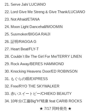
21. Serve Jah/ LUCIANO
22. Lord Give Me Streng & Give Thank/LUCIANO
23. Not Afraid/ETANA
24. Moon Light Dancehall/MOOMIN
25. Susmoker/BIGGA RAIJI
26. 証明/RAGGA G
27. Heart Beat/FLY-T
28. Couldn`t Be The Girl For Me/TERRY LINEN
29. Rock Away/BERES HAMMOND
30. Knocking Heavens Door/ED ROBINSON
31. もぐらの唄/EXPRESS
32. Free/RYO THE SKYWALKER
33. 赤いスイートピー/CHIEKO BEAUTY
34. 10年分/工藤Big”H”晴康 feat CARIB ROCKS
★ 7/17 同時発売 ★