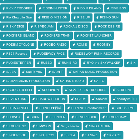
RICKY TROOPER
RIDDIM HUNTER
RIDDIM ISLAND
RIME BOX
Rio KIng Life Star
RISE O MISSION
RISE UP
RISING SUN
RISKY DICE
RISPEC JAM
ROCKA 1 DISCO
ROCK DESIRE
ROCKERS ISLAND
ROCKERS TRAIN
ROCKET LAUNCHER
RODEM CYCLONE
RODEO RADIO
ROMIE
ROONEY
RS64 Records
RUDEBWOY FACE
RUDEBWOY FUNK RECORDS
RUDIESTEPPER
RUEED
RUN BIRD
RYO the SKYWALKER
S.K
SAIBA
SakiTommy
SAMI-T
SATIAN MUSIC PRODUCTION
SATIAN MUZIK PRODUCTION
SATIAN STUDIO
SATTO
SCORCHER HI FI
SCORPION
SEASIDE ENT RECORDS
SERPENT
SEVEN STAR
SHADOW SHOGUN
SHADY
Shalom
shantylife山口
SHIBA YANKEE
SHINGO★西成
SHINING Entertainment
SHOCK EYE
SHOWGA
SHUN
SILENCER
SILVER BUCK
SILVER HAWK
SILVER KING
SIMPSON
Singa Naoto
SING ARTHUR
SINGER SOU
SING J ROY
SIZZLA
SJ SN-Z
SKY ACE