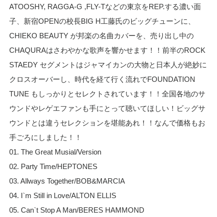
ATOOSHY, RAGGA-G ,FLY-Tなどの東京をREP.する濃い面
子、新宿OPENの校長BIG H工藤氏のビッグチューンに、
CHIEKO BEAUTY が邦楽の名曲カバーを、売り出し中の
CHAQURAはさわやかな歌声を響かせます！！前半のROCK
STAEDY セグメントはジャマイカンの大物と日本人が絶妙に
クロスオーバーし、時代を経て行く流れでFOUNDATION
TUNE もしっかりとセレクトされています！！全国各地のサ
ウンドやレゲエファンも手にとって聴いてほしい！ビッグサ
ウンドとは違うセレクションを堪能あれ！！なんで価格もお
手ごろにしました！！
01. The Great Musial/Version
02. Party Time/HEPTONES
03. Allways Together/BOB&MARCIA
04. I`m Still in Love/ALTON ELLIS
05. Can`t Stop A Man/BERES HAMMOND