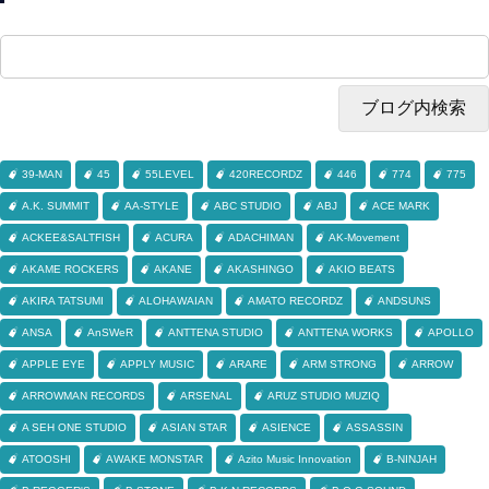
39-MAN
45
55LEVEL
420RECORDZ
446
774
775
A.K. SUMMIT
AA-STYLE
ABC STUDIO
ABJ
ACE MARK
ACKEE&SALTFISH
ACURA
ADACHIMAN
AK-Movement
AKAME ROCKERS
AKANE
AKASHINGO
AKIO BEATS
AKIRA TATSUMI
ALOHAWAIAN
AMATO RECORDZ
ANDSUNS
ANSA
AnSWeR
ANTTENA STUDIO
ANTTENA WORKS
APOLLO
APPLE EYE
APPLY MUSIC
ARARE
ARM STRONG
ARROW
ARROWMAN RECORDS
ARSENAL
ARUZ STUDIO MUZIQ
A SEH ONE STUDIO
ASIAN STAR
ASIENCE
ASSASSIN
ATOOSHI
AWAKE MONSTAR
Azito Music Innovation
B-NINJAH