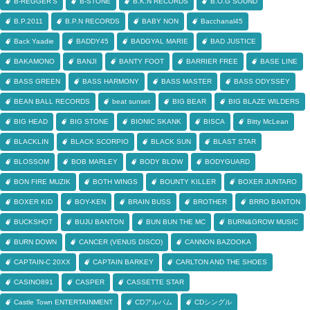
B-REGGER'S
B-STONE
B.K.N RECORDS
B.O.G SOUND
B.P.2011
B.P.N RECORDS
BABY NON
Bacchanal45
Back Yaadie
BADDY45
BADGYAL MARIE
BAD JUSTICE
BAKAMONO
BANJI
BANTY FOOT
BARRIER FREE
BASE LINE
BASS GREEN
BASS HARMONY
BASS MASTER
BASS ODYSSEY
BEAN BALL RECORDS
beat sunset
BIG BEAR
BIG BLAZE WILDERS
BIG HEAD
BIG STONE
BIONIC SKANK
BISCA
Bitty McLean
BLACKLIN
BLACK SCORPIO
BLACK SUN
BLAST STAR
BLOSSOM
BOB MARLEY
BODY BLOW
BODYGUARD
BON FIRE MUZIK
BOTH WINGS
BOUNTY KILLER
BOXER JUNTARO
BOXER KID
BOY-KEN
BRAIN BUSS
BROTHER
BRRO BANTON
BUCKSHOT
BUJU BANTON
BUN BUN THE MC
BURN&GROW MUSIC
BURN DOWN
CANCER (VENUS DISCO)
CANNON BAZOOKA
CAPTAIN-C 20XX
CAPTAIN BARKEY
CARLTON AND THE SHOES
CASINO891
CASPER
CASSETTE STAR
Castle Town ENTERTAINMENT
CDアルバム
CDシングル