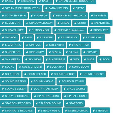
SAIBA
SakiTommy
SAMI-T
SATIAN MUSIC PRODUCTION
SATIAN MUZIK PRODUCTION
SATIAN STUDIO
SATTO
SCORCHER HI FI
SCORPION
SEASIDE ENT RECORDS
SERPENT
SEVEN STAR
SHADOW SHOGUN
SHADY
Shalom
shantylife山口
SHIBA YANKEE
SHINGO★西成
SHINING Entertainment
SHOCK EYE
SHOWGA
SHUN
SILENCER
SILVER BUCK
SILVER HAWK
SILVER KING
SIMPSON
Singa Naoto
SING ARTHUR
SINGER SOU
SING J ROY
SIZZLA
SJ SN-Z
SKY ACE
SKY GREEN
SKY HIGH
SLY&ROBBIE
SMG
SNOB
SOCA
SOCKS
SOLID GROUND
SOLLA RAY
SONIC BOOM
SOUL BEAT
SOUND CLASH
SOUND ENERGY
SOUND GROSSY
SOUND MISSION
SOUND NAKA-G
SOUND PLATINUM
SOUND SEEKER
SOUTH YAAD MUZIK
SPACE WORKS
SPICY CHOCOLATE
SPIKE BAR JOINT
SPIRAL SOUND
STARDOM RECORDS
STARDOM SOUND
STARFORS
STAR NOTE RECORDS
STEADY MUSIC
STEREO CRAVA
STEREON