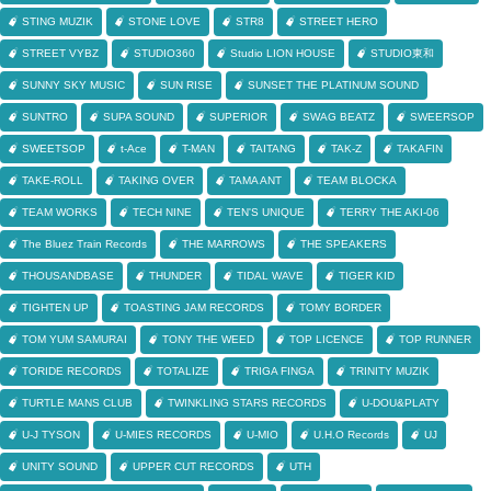
STING MUZIK
STONE LOVE
STR8
STREET HERO
STREET VYBZ
STUDIO360
Studio LION HOUSE
STUDIO東和
SUNNY SKY MUSIC
SUN RISE
SUNSET THE PLATINUM SOUND
SUNTRO
SUPA SOUND
SUPERIOR
SWAG BEATZ
SWEERSOP
SWEETSOP
t-Ace
T-MAN
TAITANG
TAK-Z
TAKAFIN
TAKE-ROLL
TAKING OVER
TAMA ANT
TEAM BLOCKA
TEAM WORKS
TECH NINE
TEN'S UNIQUE
TERRY THE AKI-06
The Bluez Train Records
THE MARROWS
THE SPEAKERS
THOUSANDBASE
THUNDER
TIDAL WAVE
TIGER KID
TIGHTEN UP
TOASTING JAM RECORDS
TOMY BORDER
TOM YUM SAMURAI
TONY THE WEED
TOP LICENCE
TOP RUNNER
TORIDE RECORDS
TOTALIZE
TRIGA FINGA
TRINITY MUZIK
TURTLE MANS CLUB
TWINKLING STARS RECORDS
U-DOU&PLATY
U-J TYSON
U-MIES RECORDS
U-MIO
U.H.O Records
UJ
UNITY SOUND
UPPER CUT RECORDS
UTH