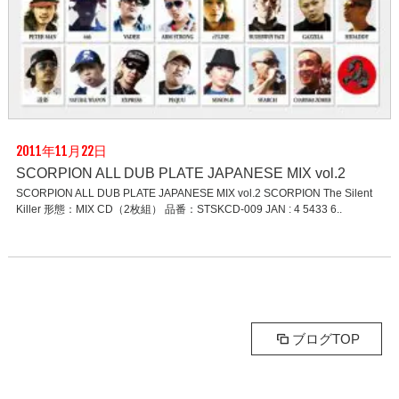
2011年11月22日
SCORPION ALL DUB PLATE JAPANESE MIX vol.2
SCORPION ALL DUB PLATE JAPANESE MIX vol.2 SCORPION The Silent
Killer 形態：MIX CD（2枚組） 品番：STSKCD-009 JAN : 4 5433 6..
ブログTOP