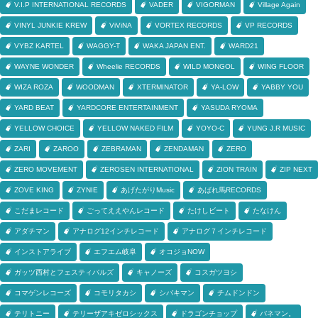
V.I.P INTERNATIONAL RECORDS
VADER
VIGORMAN
Village Again
VINYL JUNKIE KREW
ViViNA
VORTEX RECORDS
VP RECORDS
VYBZ KARTEL
WAGGY-T
WAKA JAPAN ENT.
WARD21
WAYNE WONDER
Wheelie RECORDS
WILD MONGOL
WING FLOOR
WIZA ROZA
WOODMAN
XTERMINATOR
YA-LOW
YABBY YOU
YARD BEAT
YARDCORE ENTERTAINMENT
YASUDA RYOMA
YELLOW CHOICE
YELLOW NAKED FILM
YOYO-C
YUNG J.R MUSIC
ZARI
ZAROO
ZEBRAMAN
ZENDAMAN
ZERO
ZERO MOVEMENT
ZEROSEN INTERNATIONAL
ZION TRAIN
ZIP NEXT
ZOVE KING
ZYNIE
あげたがりMusic
あばれ馬RECORDS
こだまレコード
ごってええやんレコード
たけしビート
たなけん
アダチマン
アナログ12インチレコード
アナログ７インチレコード
インストアライブ
エフエム岐阜
オコジョNOW
ガッツ西村とフェスティバルズ
キャノーズ
コスガツヨシ
コマゲンレコーズ
コモリタカシ
シバキマン
チムドンドン
テリトニー
テリーザアキゼロシックス
ドラゴンチョップ
バネマン。