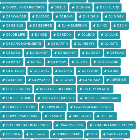
DIGITAL NINJA RECORDS
DIZZLE
DJ 2HIGH
DJ 5-ISLAND
DJ AKANABE
DJ AZOO
DJ BANA
DJ BIGG-S
DJ DIGGY
DJ GENIUS
DJ GEORGE
DJ HANMERNAO
DJ INO
DJ JIN
DJ JOE LIFE
DJ KIDD
DJ KIXXX
DJ LEAD
DJ LUKE
DJ MARK MOVEMENTS
DJ MARTIN
DJ MIGHTY
DJ MUTO
DJ NOBU
DJ NONKEY
DJ NUCKEY
DJ OGGY
DJ PLAM
DJ RAYLY
DJ RIO
DJ RYOW
DJ SN-Z
DJ SPACEKID
DJ STEELO
DJ SWING
DJ TAKU
DJ TY-KOH
DJ UNI
DJ URUMA
DJ WATARU
DJ YAMA
DJ YUTAKA
DJ邪魔仮面
DLIP RECORDS
DOG LOVE RECORDS
DO IT MOVEMENT
DOOBIE STUDIO
DORA a.k.a QUEEN D
DOUBLE-J International
DOUBLE R STUDIO
DOWN BEAT
Down Beat Ruler Records
DOWN TOWN SOUND
DOZAN11
DPG JAPAN
Dr.BEATZ
Dr.CORPORATION RECORDS
DRAGON CHOP
DRAGON FARM RECORDS
DRIBBLA
dubblender
DUPPIES BAND
DVD
EARTH PAINT