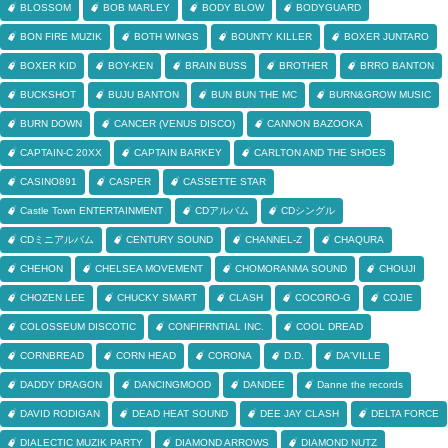
BLOSSOM
BOB MARLEY
BODY BLOW
BODYGUARD
BON FIRE MUZIK
BOTH WINGS
BOUNTY KILLER
BOXER JUNTARO
BOXER KID
BOY-KEN
BRAIN BUSS
BROTHER
BRRO BANTON
BUCKSHOT
BUJU BANTON
BUN BUN THE MC
BURN&GROW MUSIC
BURN DOWN
CANCER (VENUS DISCO)
CANNON BAZOOKA
CAPTAIN-C 20XX
CAPTAIN BARKEY
CARLTON AND THE SHOES
CASINO891
CASPER
CASSETTE STAR
Castle Town ENTERTAINMENT
CDアルバム
CDシングル
CDミニアルバム
CENTURY SOUND
CHANNEL-Z
CHAQURA
CHEHON
CHELSEA MOVEMENT
CHOMORANMA SOUND
CHOUJI
CHOZEN LEE
CHUCKY SMART
CLASH
COCORO-G
COJIE
COLOSSEUM DISCOTIC
CONFIFRNTIAL INC.
COOL DREAD
CORNBREAD
CORN HEAD
CORONA
D.D.
DA'VILLE
DADDY DRAGON
DANCINGMOOD
DANDEE
Danne the records
DAVID RODIGAN
DEAD HEAT SOUND
DEE JAY CLASH
DELTA FORCE
DIALECTIC MUZIK PARTY
DIAMOND ARROWS
DIAMOND NUTZ