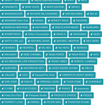
MIGHTY JAM ROCK
Mighty Sugi-Dug Sound
MIKO
MILO
MINAMOTO
MIND VOICE
MISTA SAVONA
MIXIN'1
MIXMANHOUSE
MIXTAPE MILLIONAIRES
MJR RECORDS
MO-JO
MOANDMO New York
MONch
MONKEY ROCK
MOOFIRE
MORGAN HERITAGE
MOTOMAN
MUD FLAVOR MUSIC
MUNEHIRO
MYERS ROCK
N'Dour Punnahahh
NAKA-G
NANJAMAN
NASU
NATTY LIFE 山口
NATURAL HOUR
NATURAL WEAPON
NEO HERO
NEWMAN
NEWTRAL
NG HEA
NG HEAD
NGHEAD
NIKAIDOH
NINE CHANNEL
NINJA FORCE
NINJA ROCK
NITS
NO DREAM NO LIFE PRODUCTION
NOISE VIBEZ
NORICO♀LONDON
NORTHER
NOTORIOUS INT'L
OASIS RISING SOUND
OBA-P
office446
OGA
Okawa&The Ruler
ONEROOTS MUSIC WORKS
ONE STAR
ONGYA
ORIGINAL KOSE
OVER COME
OVERHEAT
P-VINE
P.O.M STUDIO
PAM PAM
PAPA B
papamush
Party Gun Paul
Patapata Studio
PEOPLE'S CHOICE
PEQUU
PERFECT LOVE
PERSIA
PETER MAN
PHANTOM SOUND