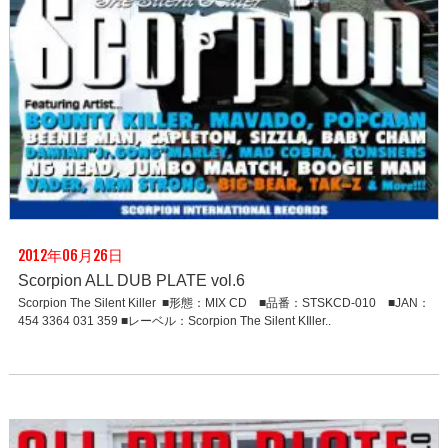
2012年06月26日
Scorpion ALL DUB PLATE vol.6
Scorpion The Silent Killer ■形態：MIX CD ■品番：STSKCD-010 ■JAN：
454 3364 031 359 ■レーベル：Scorpion The Silent KIller..