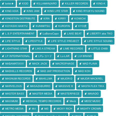
kette★
KIDD
KILLAMANJARO
KILLER RECORDS
KING-K
KING ASIA
KING JAM
KING LIFE STAR
KING RYUKYU SOUND
KINGSTON DISTRIBUTE
KIRA
KIRRY
KOWICHI
KOYASHI HAIKYU
KUNIMITSU
KUROFIN
KYO虎
L.S.P ENTERTAINMENT
LaBonoCapo
LAKE BEAT
LIBERTY aka TKO
LIFE STYLE
LIFESTYLE
LIFE STYLE PROJECT
LIFE STYLE SOUND
LIGHTNING STAR
LIKE A STREAM
LIME RECORDS
LITTLE CHIBI
LP INTERNATIONAL
LPレコード
Lu-LAR
LUI BRAND
MA$AMATIXXX
MACK JACK
MACROPHAGE
MAD FLAVA
MADHILLS RECORDS
MAD JAP PRODUCTION
MAD KOH
MAGNUM RECORDS
MAHILLMA
MAJOR-D
MAJOR MACKREL
MARVELOUS
MASAZABURRO
MASSIVE B
MASTA FLEX TIKA
MASTER BASS
MASTER MEDIA
MASTERPIECE
MAVADO
MAXIMUM
MEDICAL TEMPO RECORDS
Medz
MEDZ MUSIC
METRO MEDIA
Mi-I
Mi3
MICKY RICH
MIGHTY CROWN