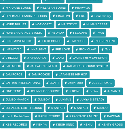
HIKIGANE SOUND
HILLASAN SOUND
HINAWAJU
HINOMARU PANDA RECORDS
HISATOMI
HKP
Honormosity
HOPE BULLET
HOT COZZY
HR STICKO
HUMAN CREST
HUNTER CHANCE STUDIO
HYDROP
I-SQUARE
I-VAN
I.N.G MOVEMENTS
IFK RECORDS
I MAN K.O.
INDEPENDENT
INFINITY16
INNALIGHT
IRIE LOVE
IRON CLAW
iTex
J-REXXX
J.A RECORDS
JAAM
JACKEY from EMPEROR
JAH MELIK
JAH WORKS MUZIK
JAH WORKS SOUND SYSTEM
JAM FORCE
JAM ROOKIE
JAPANESE HIP HOP
JAP jam INTERNATIONAL
JDART
Jerry Harris
JESSE ROYAL
JING TENG
JOHNNY OSBOURNE
Jr.BONG
Jr.Dee
Jr. SANTA
JUMBO MAATCH
JUMBOY
JUNMAN
JUNYA S-STEADY
JURASSIC EARTH SOUND
K'SNIPER
K-SNIPER
KAAGO
Kachi Kachi Crew
KAERU STUDIO
KAKORAGGA MUZIK
KAWMAN
KBB RECORDS
KEH-YA
KEISH UNNO
KEN-U
KENTY GROSS