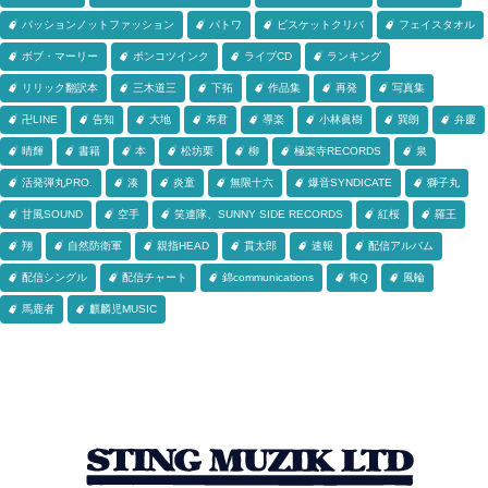
パッションノットファッション
パトワ
ビスケットクリバ
フェイスタオル
ボブ・マーリー
ポンコツインク
ライブCD
ランキング
リリック翻訳本
三木道三
下拓
作品集
再発
写真集
卍LINE
告知
大地
寿君
導楽
小林眞樹
巽朗
弁慶
晴輝
書籍
本
松坊栗
柳
極楽寺RECORDS
泉
活発弾丸PRO.
湊
炎童
無限十六
爆音SYNDICATE
獅子丸
甘風SOUND
空手
笑連隊、SUNNY SIDE RECORDS
紅桜
羅王
翔
自然防衛軍
親指HEAD
貫太郎
速報
配信アルバム
配信シングル
配信チャート
錦communications
隼Q
風輪
馬鹿者
麒麟児MUSIC