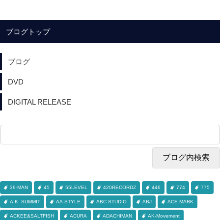
ブログトップ
ブログ
DVD
DIGITAL RELEASE
39-MAN
45
55LEVEL
420RECORDZ
446
774
775
A.K. SUMMIT
AA-STYLE
ABC STUDIO
ABJ
ACE MARK
ACKEE&SALTFISH
ACURA
ADACHIMAN
AK-Movement