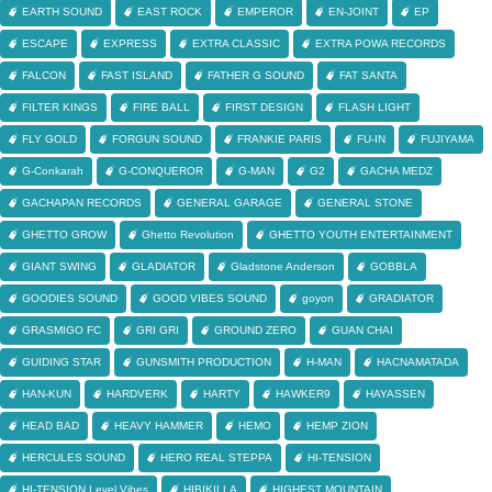
EARTH SOUND
EAST ROCK
EMPEROR
EN-JOINT
EP
ESCAPE
EXPRESS
EXTRA CLASSIC
EXTRA POWA RECORDS
FALCON
FAST ISLAND
FATHER G SOUND
FAT SANTA
FILTER KINGS
FIRE BALL
FIRST DESIGN
FLASH LIGHT
FLY GOLD
FORGUN SOUND
FRANKIE PARIS
FU-IN
FUJIYAMA
G-Conkarah
G-CONQUEROR
G-MAN
G2
GACHA MEDZ
GACHAPAN RECORDS
GENERAL GARAGE
GENERAL STONE
GHETTO GROW
Ghetto Revolution
GHETTO YOUTH ENTERTAINMENT
GIANT SWING
GLADIATOR
Gladstone Anderson
GOBBLA
GOODIES SOUND
GOOD VIBES SOUND
goyon
GRADIATOR
GRASMIGO FC
GRI GRI
GROUND ZERO
GUAN CHAI
GUIDING STAR
GUNSMITH PRODUCTION
H-MAN
HACNAMATADA
HAN-KUN
HARDVERK
HARTY
HAWKER9
HAYASSEN
HEAD BAD
HEAVY HAMMER
HEMO
HEMP ZION
HERCULES SOUND
HERO REAL STEPPA
HI-TENSION
HI-TENSION Level Vibes
HIBIKILLA
HIGHEST MOUNTAIN