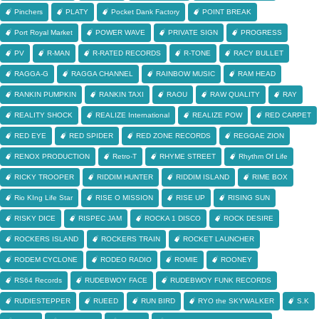
Pinchers
PLATY
Pocket Dank Factory
POINT BREAK
Port Royal Market
POWER WAVE
PRIVATE SIGN
PROGRESS
PV
R-MAN
R-RATED RECORDS
R-TONE
RACY BULLET
RAGGA-G
RAGGA CHANNEL
RAINBOW MUSIC
RAM HEAD
RANKIN PUMPKIN
RANKIN TAXI
RAOU
RAW QUALITY
RAY
REALITY SHOCK
REALIZE International
REALIZE POW
RED CARPET
RED EYE
RED SPIDER
RED ZONE RECORDS
REGGAE ZION
RENOX PRODUCTION
Retro-T
RHYME STREET
Rhythm Of Life
RICKY TROOPER
RIDDIM HUNTER
RIDDIM ISLAND
RIME BOX
Rio KIng Life Star
RISE O MISSION
RISE UP
RISING SUN
RISKY DICE
RISPEC JAM
ROCKA 1 DISCO
ROCK DESIRE
ROCKERS ISLAND
ROCKERS TRAIN
ROCKET LAUNCHER
RODEM CYCLONE
RODEO RADIO
ROMIE
ROONEY
RS64 Records
RUDEBWOY FACE
RUDEBWOY FUNK RECORDS
RUDIESTEPPER
RUEED
RUN BIRD
RYO the SKYWALKER
S.K