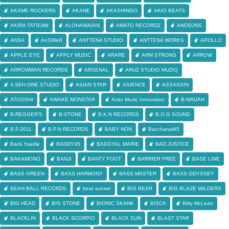
AKAME ROCKERS
AKANE
AKASHINGO
AKIO BEATS
AKIRA TATSUMI
ALOHAWAIAN
AMATO RECORDZ
ANDSUNS
ANSA
AnSWeR
ANTTENA STUDIO
ANTTENA WORKS
APOLLO
APPLE EYE
APPLY MUSIC
ARARE
ARM STRONG
ARROW
ARROWMAN RECORDS
ARSENAL
ARUZ STUDIO MUZIQ
A SEH ONE STUDIO
ASIAN STAR
ASIENCE
ASSASSIN
ATOOSHI
AWAKE MONSTAR
Azito Music Innovation
B-NINJAH
B-REGGER'S
B-STONE
B.K.N RECORDS
B.O.G SOUND
B.P.2011
B.P.N RECORDS
BABY NON
Bacchanal45
Back Yaadie
BADDY45
BADGYAL MARIE
BAD JUSTICE
BAKAMONO
BANJI
BANTY FOOT
BARRIER FREE
BASE LINE
BASS GREEN
BASS HARMONY
BASS MASTER
BASS ODYSSEY
BEAN BALL RECORDS
beat sunset
BIG BEAR
BIG BLAZE WILDERS
BIG HEAD
BIG STONE
BIONIC SKANK
BISCA
Bitty McLean
BLACKLIN
BLACK SCORPIO
BLACK SUN
BLAST STAR