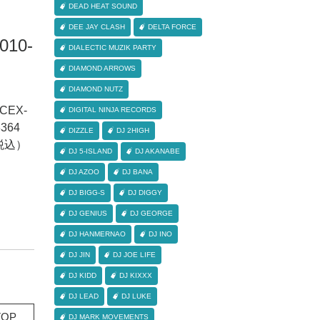
DEAD HEAT SOUND
DEE JAY CLASH
DELTA FORCE
2010-
DIALECTIC MUZIK PARTY
DIAMOND ARROWS
DIAMOND NUTZ
CEX-
DIGITAL NINJA RECORDS
364
DIZZLE
DJ 2HIGH
（税込）
DJ 5-ISLAND
DJ AKANABE
DJ AZOO
DJ BANA
DJ BIGG-S
DJ DIGGY
DJ GENIUS
DJ GEORGE
DJ HANMERNAO
DJ INO
DJ JIN
DJ JOE LIFE
DJ KIDD
DJ KIXXX
DJ LEAD
DJ LUKE
OP
DJ MARK MOVEMENTS