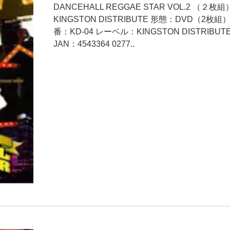
DANCEHALL REGGAE STAR VOL.2 （２枚組
KINGSTON DISTRIBUTE 形態：DVD（2枚組）
番：KD-04 レーベル：KINGSTON DISTRIBUT
JAN：4543364 0277..