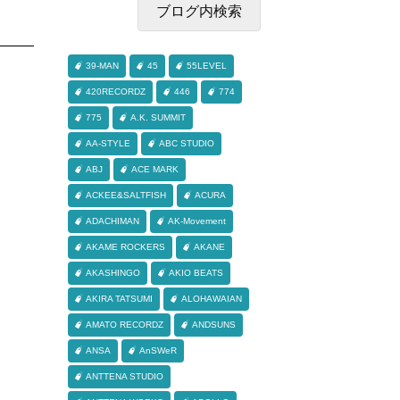
39-MAN
45
55LEVEL
420RECORDZ
446
774
775
A.K. SUMMIT
AA-STYLE
ABC STUDIO
ABJ
ACE MARK
ACKEE&SALTFISH
ACURA
ADACHIMAN
AK-Movement
AKAME ROCKERS
AKANE
AKASHINGO
AKIO BEATS
AKIRA TATSUMI
ALOHAWAIAN
AMATO RECORDZ
ANDSUNS
ANSA
AnSWeR
ANTTENA STUDIO