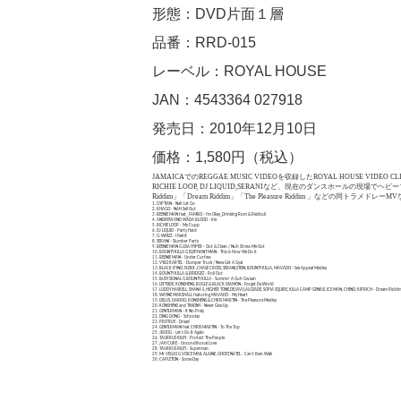
形態：DVD片面１層
品番：RRD-015
レーベル：ROYAL HOUSE
JAN：4543364 027918
発売日：2010年12月10日
価格：1,580円（税込）
JAMAICAでのREGGAE MUSIC VIDEOを収録したROYAL HOUSE VIDEO CLI
RICHIE LOOP, DJ LIQUID,SERANIなど、現在のダンスホールの現場でヘビープ
Riddim」「Dream Riddim」「The Pleasure Riddim 」などの同ト
1. GYPTIAN ‐ Nah Let Go
2. KHAGO ‐ NAH Sell Out
3. BEENIE MAN feat_ FAMBO ‐ I’m Okay_Drinking Rum & Redbull
4. ANDREW AND WADA BLOOD ‐ Irie
5. RICHIE LOOP ‐ My Cupp
6. DJ LIQUID ‐ Party Hard
7. G‐WHIZZ ‐ I Feel It
8. SERANI ‐ Slumber Party
9. BEENIE MAN G LISA HYPER ‐ Out & Clean / Nuh Stress Me Out
10. BOUNTY KILLA G ELEPHANT MAN ‐ This is How We Do it
11. BEENIE MAN ‐ Under Curfew
12. VYBZ KARTEL ‐ Dumper Truck / Neva Get A Gyal
13. BLACK RYNO, FLEXX ,CHASE CROSS, SERANI,STEIN, BOUNTY KILLA, MAVADO ‐ Sex Appeal Medley
14. BOUNTY KILLA & BRIDGEZ ‐ Roll Out
15. BUSY SIGNAL G BOUNTY KILLA ‐ Summn’ A Guh Gwaan
16. LEFTSIDE, KONSHENS, BUGLE & BLACK DIAMON ‐ Forget Da World
17. LUDDY HASKELL, SHANA S, HIGHER TONE,DEJAVU,ALOZADE, SOPIA SQUIRE, KILLA CAMP GENIUS, ICE MAN, CHINO, KIPRICH ‐ Dream Riddi
18. WAYNE MARSHALL featuring MAVADO ‐ My Heart
19. DELUS, DARRIO, KONSHENS & CHRIS MARTIN ‐ The Pleasure Medley
20. KONSHENS and TIWONY ‐ Never Give Up
21. GENTLRMAN ‐ It No Preiy
22. DING DONG ‐ Schoolaz
23. PROTOJE ‐ Dread
24. GENTLRMAN feat CHRIS MARTIN ‐ To The Top
25. JBOOG ‐ Let’s Do It Again
26. TAURRUS RILEY ‐ Protect The People
27. JAH CURE ‐ Uncondihonal Love
28. TAURRUS RILEY ‐ Superman
29. Mr VEGAS G VOICE MAIL ALAINE, GHOST, NATEL ‐ Can’t Even Walk
30. CAPLETON ‐ Some Day