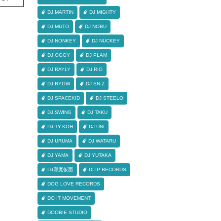
DJ MARTIN
DJ MIGHTY
DJ MUTO
DJ NOBU
DJ NONKEY
DJ NUCKEY
DJ OGGY
DJ PLAM
DJ RAYLY
DJ RIO
DJ RYOW
DJ SN-Z
DJ SPACEKID
DJ STEELO
DJ SWING
DJ TAKU
DJ TY-KOH
DJ UNI
DJ URUMA
DJ WATARU
DJ YAMA
DJ YUTAKA
DJ邪魔仮面
DLIP RECORDS
DOG LOVE RECORDS
DO IT MOVEMENT
DOOBIE STUDIO