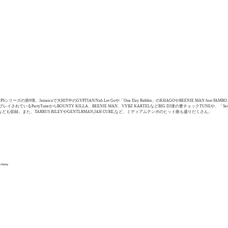
PSシリーズの第9弾。Jamaicaで大HIT中のGYPTIAN/Nah Let Goや「One Day Riddim」のKHAGOやBEENIE MAN feat FAM
レイされているPartyTuneからBOUNTY KILLA、BEENIE MAN、VYBZ KARTELなどBIG DJ達の要チェックTUNEや、「Sex A
ラメドレーMVなども収録。また、TARRUS RILEYやGENTLRMAN,JAH CURE,など、ミディアムテンポのヒット曲も盛りだくさん。
m Medley