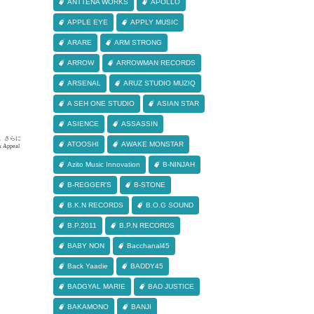
ANTTENA WORKS
APOLLO
APPLE EYE
APPLY MUSIC
ARARE
ARM STRONG
ARROW
ARROWMAN RECORDS
ARSENAL
ARUZ STUDIO MUZIQ
A SEH ONE STUDIO
ASIAN STAR
ASIENCE
ASSASSIN
BO。さらに
ATOOSHI
AWAKE MONSTAR
ppeal
Azito Music Innovation
B-NINJAH
B-REGGER'S
B-STONE
B.K.N RECORDS
B.O.G SOUND
B.P.2011
B.P.N RECORDS
BABY NON
Bacchanal45
Back Yaadie
BADDY45
BADGYAL MARIE
BAD JUSTICE
BAKAMONO
BANJI