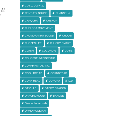
）
CDミニアルバム
 品
CENTURY SOUND
CHANNEL-Z
E
CHAQURA
CHEHON
CHELSEA MOVEMENT
CHOMORANMA SOUND
CHOUJI
CHOZEN LEE
CHUCKY SMART
CLASH
COCORO-G
COJIE
COLOSSEUM DISCOTIC
CONFIFRNTIAL INC.
COOL DREAD
CORNBREAD
CORN HEAD
CORONA
D.D.
DA'VILLE
DADDY DRAGON
DANCINGMOOD
DANDEE
Danne the records
DAVID RODIGAN