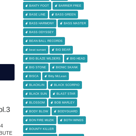
BANTY FOOT
BARRIER FREE
BASE LINE
BASS GREEN
BASS HARMONY
BASS MASTER
BASS ODYSSEY
BEAN BALL RECORDS
beat sunset
BIG BEAR
BIG BLAZE WILDERS
BIG HEAD
BIG STONE
BIONIC SKANK
BISCA
Bitty McLean
BLACKLIN
BLACK SCORPIO
BLACK SUN
BLAST STAR
BLOSSOM
BOB MARLEY
l.3
BODY BLOW
BODYGUARD
BON FIRE MUZIK
BOTH WINGS
4
BOUNTY KILLER
IBUTE