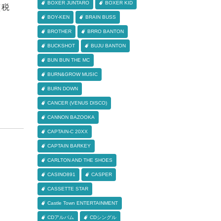
BOXER JUNTARO
BOXER KID
（税
BOY-KEN
BRAIN BUSS
BROTHER
BRRO BANTON
BUCKSHOT
BUJU BANTON
BUN BUN THE MC
BURN&GROW MUSIC
BURN DOWN
CANCER (VENUS DISCO)
CANNON BAZOOKA
CAPTAIN-C 20XX
CAPTAIN BARKEY
CARLTON AND THE SHOES
CASINO891
CASPER
CASSETTE STAR
Castle Town ENTERTAINMENT
CDアルバム
CDシングル