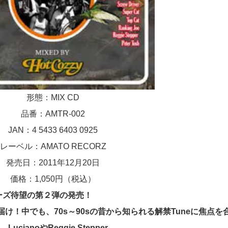
形態：MIX CD
品番：AMTR-002
JAN：4 5433 6403 0925
レーベル：AMATO RECORZ
発売日：2011年12月20日
価格：1,050円（税込）
ーズ待望の第２弾の発売！
お届け！中でも、70s
～
90s
の昔から知られ
る解禁Tune
に焦点を
。Luciano
や
Reggie
Stepper