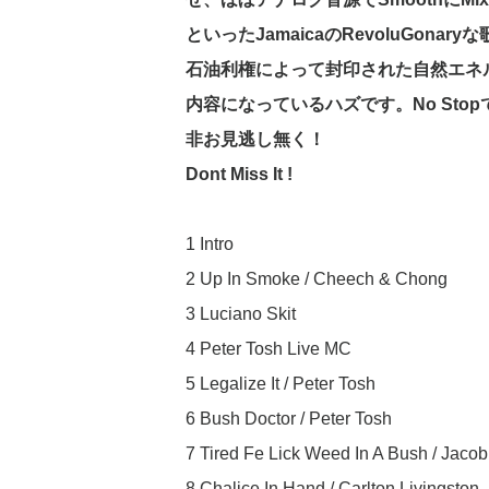
といったJamaica
のRevoluGonary
な歌
石油利権によって封印された自然エ
ネ
内容になっているハズです。No
Stop
非お見逃し無く！
Dont
Miss
It !
1 Intro
2 Up In Smoke / Cheech & Chong
3 Luciano Skit
4 Peter Tosh Live MC
5 Legalize It / Peter Tosh
6 Bush Doctor / Peter Tosh
7 Tired Fe Lick Weed In A Bush / Jacob 
8 Chalice In Hand / Carlton Livingston