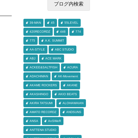
39-MAN
45
55LEVEL
420RECORDZ
446
774
775
A.K. SUMMIT
AA-STYLE
ABC STUDIO
ABJ
ACE MARK
ACKEE&SALTFISH
ACURA
ADACHIMAN
AK-Movement
AKAME ROCKERS
AKANE
AKASHINGO
AKIO BEATS
AKIRA TATSUMI
ALOHAWAIAN
AMATO RECORDZ
ANDSUNS
ANSA
AnSWeR
ANTTENA STUDIO