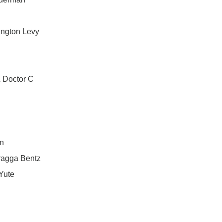
ington Levy
& Doctor C
on
ragga Bentz
Yute