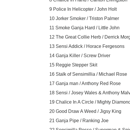
9 Police In Helicopter / John Holt
10 Jorker Smoker / Triston Palmer
11 Smoke Ganja Hard / Little John
12 The Great Collie Herb / Derrick Mor
13 Sensi Addick / Horace Fergesons
14 Ganja Killer / Screw Driver
15 Reggie Stepper Skit
16 Stalk of Sensimillia / Michael Rose
17 Ganja man / Anthony Red Rose
18 Sensi / Josey Wales & Anthony Mal
19 Chalice In A Circle / Mighty Diamo
20 Good Draw A Weed / Jigsy King
21 Ganja Pipe / Ranking Joe
22 Sensimilla Posse / Superman & Sp