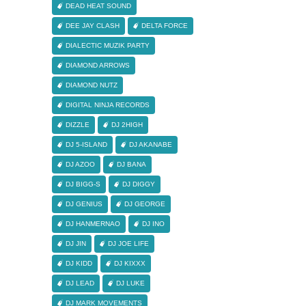
DEAD HEAT SOUND
DEE JAY CLASH
DELTA FORCE
DIALECTIC MUZIK PARTY
DIAMOND ARROWS
DIAMOND NUTZ
DIGITAL NINJA RECORDS
DIZZLE
DJ 2HIGH
DJ 5-ISLAND
DJ AKANABE
DJ AZOO
DJ BANA
DJ BIGG-S
DJ DIGGY
DJ GENIUS
DJ GEORGE
DJ HANMERNAO
DJ INO
DJ JIN
DJ JOE LIFE
DJ KIDD
DJ KIXXX
DJ LEAD
DJ LUKE
DJ MARK MOVEMENTS