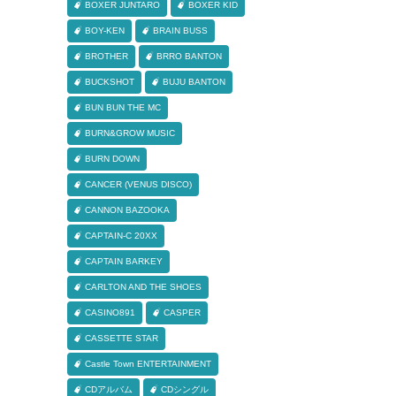
BOXER JUNTARO
BOXER KID
BOY-KEN
BRAIN BUSS
BROTHER
BRRO BANTON
BUCKSHOT
BUJU BANTON
BUN BUN THE MC
BURN&GROW MUSIC
BURN DOWN
CANCER (VENUS DISCO)
CANNON BAZOOKA
CAPTAIN-C 20XX
CAPTAIN BARKEY
CARLTON AND THE SHOES
CASINO891
CASPER
CASSETTE STAR
Castle Town ENTERTAINMENT
CDアルバム
CDシングル