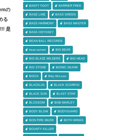
BANTY FOOT
BARRIER FREE
em
の
BASE LINE
BASS GREEN
める
BASS HARMONY
BASS MASTER
!!!
是
BASS ODYSSEY
BEAN BALL RECORDS
beat sunset
BIG BEAR
BIG BLAZE WILDERS
BIG HEAD
BIG STONE
BIONIC SKANK
BISCA
Bitty McLean
BLACKLIN
BLACK SCORPIO
BLACK SUN
BLAST STAR
BLOSSOM
BOB MARLEY
BODY BLOW
BODYGUARD
BON FIRE MUZIK
BOTH WINGS
BOUNTY KILLER