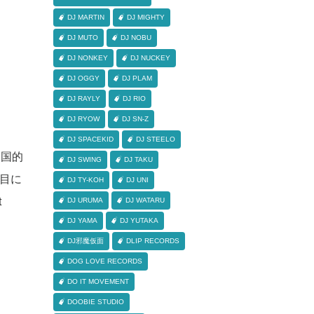
DJ MARTIN
DJ MIGHTY
DJ MUTO
DJ NOBU
DJ NONKEY
DJ NUCKEY
DJ OGGY
DJ PLAM
DJ RAYLY
DJ RIO
DJ RYOW
DJ SN-Z
DJ SPACEKID
DJ STEELO
全国的
DJ SWING
DJ TAKU
年目に
DJ TY-KOH
DJ UNI
t
DJ URUMA
DJ WATARU
DJ YAMA
DJ YUTAKA
DJ邪魔仮面
DLIP RECORDS
DOG LOVE RECORDS
DO IT MOVEMENT
DOOBIE STUDIO