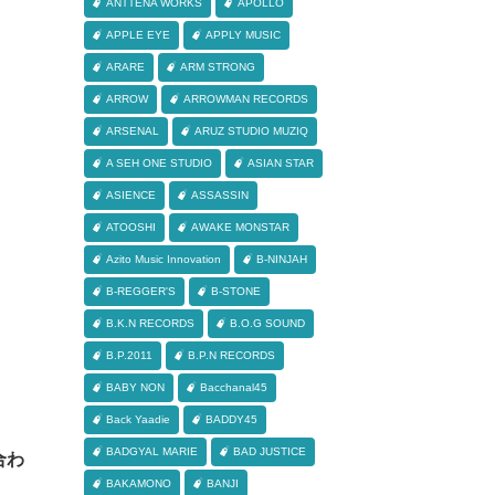
ANTTENA WORKS
APOLLO
APPLE EYE
APPLY MUSIC
ARARE
ARM STRONG
ARROW
ARROWMAN RECORDS
ARSENAL
ARUZ STUDIO MUZIQ
A SEH ONE STUDIO
ASIAN STAR
ASIENCE
ASSASSIN
ATOOSHI
AWAKE MONSTAR
Azito Music Innovation
B-NINJAH
B-REGGER'S
B-STONE
B.K.N RECORDS
B.O.G SOUND
B.P.2011
B.P.N RECORDS
BABY NON
Bacchanal45
Back Yaadie
BADDY45
BADGYAL MARIE
BAD JUSTICE
合わ
BAKAMONO
BANJI