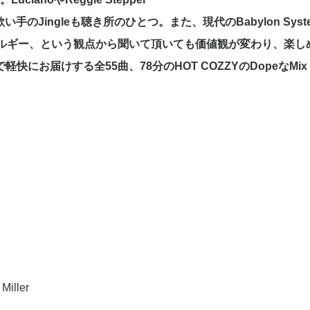
い手のJingle
も聴き所の
ひとつ。また、現代のBabylon
Syst
ルギー、という観点から聞いて頂いても価値観が変わり、
楽し
で軽快にお届けする全55
曲、
78
分のHOT
COZZY
のDope
なMix 
Miller