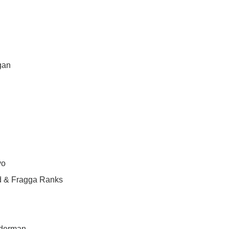
gan
vo
nd & Fragga Ranks
iderman