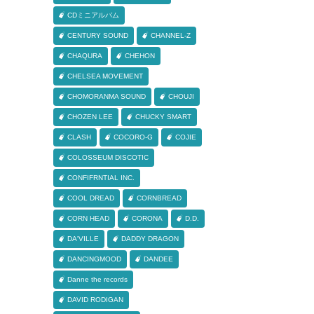
CDミニアルバム
CENTURY SOUND
CHANNEL-Z
CHAQURA
CHEHON
CHELSEA MOVEMENT
CHOMORANMA SOUND
CHOUJI
CHOZEN LEE
CHUCKY SMART
CLASH
COCORO-G
COJIE
COLOSSEUM DISCOTIC
CONFIFRNTIAL INC.
COOL DREAD
CORNBREAD
CORN HEAD
CORONA
D.D.
DA'VILLE
DADDY DRAGON
DANCINGMOOD
DANDEE
Danne the records
DAVID RODIGAN