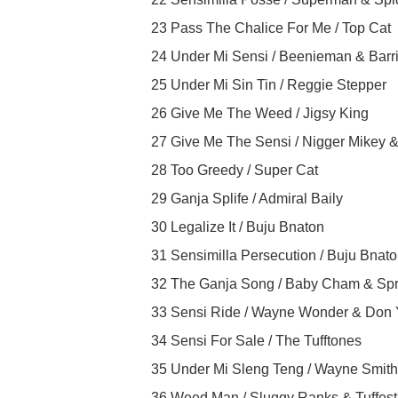
23 Pass The Chalice For Me / Top Cat
24 Under Mi Sensi / Beenieman & Barr
25 Under Mi Sin Tin / Reggie Stepper
26 Give Me The Weed / Jigsy King
27 Give Me The Sensi / Nigger Mikey 
28 Too Greedy / Super Cat
29 Ganja Splife / Admiral Baily
30 Legalize It / Buju Bnaton
31 Sensimilla Persecution / Buju Bnat
32 The Ganja Song / Baby Cham & Sp
33 Sensi Ride / Wayne Wonder & Don 
34 Sensi For Sale / The Tufftones
35 Under Mi Sleng Teng / Wayne Smith
36 Weed Man / Sluggy Ranks & Tuffest