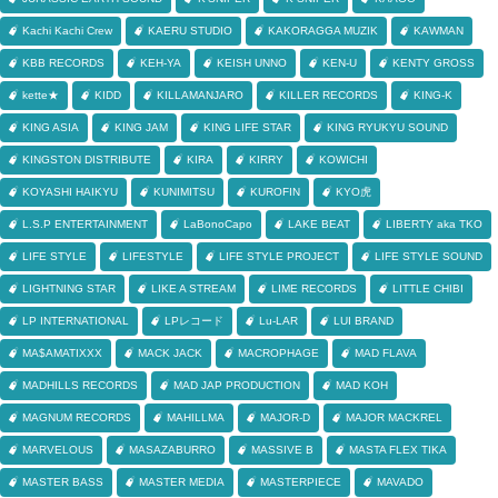
Kachi Kachi Crew
KAERU STUDIO
KAKORAGGA MUZIK
KAWMAN
KBB RECORDS
KEH-YA
KEISH UNNO
KEN-U
KENTY GROSS
kette★
KIDD
KILLAMANJARO
KILLER RECORDS
KING-K
KING ASIA
KING JAM
KING LIFE STAR
KING RYUKYU SOUND
KINGSTON DISTRIBUTE
KIRA
KIRRY
KOWICHI
KOYASHI HAIKYU
KUNIMITSU
KUROFIN
KYO虎
L.S.P ENTERTAINMENT
LaBonoCapo
LAKE BEAT
LIBERTY aka TKO
LIFE STYLE
LIFESTYLE
LIFE STYLE PROJECT
LIFE STYLE SOUND
LIGHTNING STAR
LIKE A STREAM
LIME RECORDS
LITTLE CHIBI
LP INTERNATIONAL
LPレコード
Lu-LAR
LUI BRAND
MA$AMATIXXX
MACK JACK
MACROPHAGE
MAD FLAVA
MADHILLS RECORDS
MAD JAP PRODUCTION
MAD KOH
MAGNUM RECORDS
MAHILLMA
MAJOR-D
MAJOR MACKREL
MARVELOUS
MASAZABURRO
MASSIVE B
MASTA FLEX TIKA
MASTER BASS
MASTER MEDIA
MASTERPIECE
MAVADO