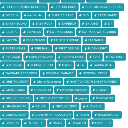
Dr.CORPORATION RECORDS
DRAGON CHOP
DRAGON FARM RECORDS
DRIBBLA
dubblender
DUPPIES BAND
DVD
EARTH PAINT
EARTH SOUND
EAST ROCK
EMPEROR
EN-JOINT
EP
ESCAPE
EXPRESS
EXTRA CLASSIC
EXTRA POWA RECORDS
FALCON
FAST ISLAND
FATHER G SOUND
FAT SANTA
FILTER KINGS
FIRE BALL
FIRST DESIGN
FLASH LIGHT
FLY GOLD
FORGUN SOUND
FRANKIE PARIS
FU-IN
FUJIYAMA
G-Conkarah
G-CONQUEROR
G-MAN
G2
GACHA MEDZ
GACHAPAN RECORDS
GENERAL GARAGE
GENERAL STONE
GHETTO GROW
Ghetto Revolution
GHETTO YOUTH ENTERTAINMENT
GIANT SWING
GLADIATOR
Gladstone Anderson
GOBBLA
GOODIES SOUND
GOOD VIBES SOUND
goyon
GRADIATOR
GRASMIGO FC
GRI GRI
GROUND ZERO
GUAN CHAI
GUIDING STAR
GUNSMITH PRODUCTION
H-MAN
HACNAMATADA
HAN-KUN
HARDVERK
HARTY
HAWKER9
HAYASSEN