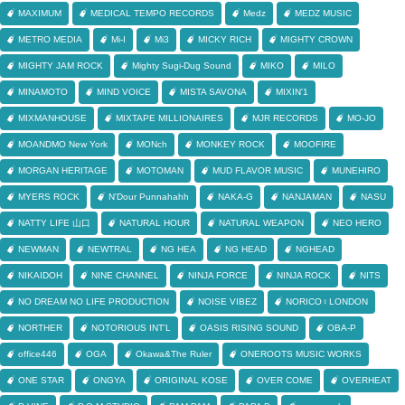
MAXIMUM
MEDICAL TEMPO RECORDS
Medz
MEDZ MUSIC
METRO MEDIA
Mi-I
Mi3
MICKY RICH
MIGHTY CROWN
MIGHTY JAM ROCK
Mighty Sugi-Dug Sound
MIKO
MILO
MINAMOTO
MIND VOICE
MISTA SAVONA
MIXIN'1
MIXMANHOUSE
MIXTAPE MILLIONAIRES
MJR RECORDS
MO-JO
MOANDMO New York
MONch
MONKEY ROCK
MOOFIRE
MORGAN HERITAGE
MOTOMAN
MUD FLAVOR MUSIC
MUNEHIRO
MYERS ROCK
N'Dour Punnahahh
NAKA-G
NANJAMAN
NASU
NATTY LIFE 山口
NATURAL HOUR
NATURAL WEAPON
NEO HERO
NEWMAN
NEWTRAL
NG HEA
NG HEAD
NGHEAD
NIKAIDOH
NINE CHANNEL
NINJA FORCE
NINJA ROCK
NITS
NO DREAM NO LIFE PRODUCTION
NOISE VIBEZ
NORICO♀LONDON
NORTHER
NOTORIOUS INT'L
OASIS RISING SOUND
OBA-P
office446
OGA
Okawa&The Ruler
ONEROOTS MUSIC WORKS
ONE STAR
ONGYA
ORIGINAL KOSE
OVER COME
OVERHEAT