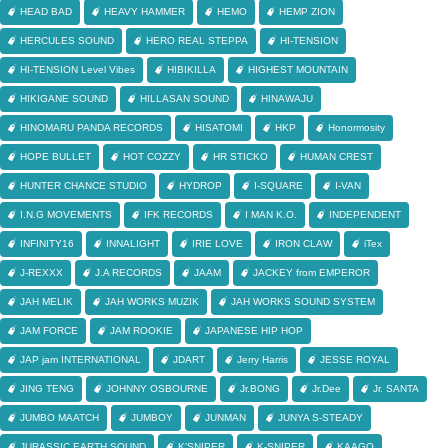
HEAD BAD
HEAVY HAMMER
HEMO
HEMP ZION
HERCULES SOUND
HERO REAL STEPPA
HI-TENSION
HI-TENSION Level Vibes
HIBIKILLA
HIGHEST MOUNTAIN
HIKIGANE SOUND
HILLASAN SOUND
HINAWAJU
HINOMARU PANDA RECORDS
HISATOMI
HKP
Honormosity
HOPE BULLET
HOT COZZY
HR STICKO
HUMAN CREST
HUNTER CHANCE STUDIO
HYDROP
I-SQUARE
I-VAN
I.N.G MOVEMENTS
IFK RECORDS
I MAN K.O.
INDEPENDENT
INFINITY16
INNALIGHT
IRIE LOVE
IRON CLAW
iTex
J-REXXX
J.A RECORDS
JAAM
JACKEY from EMPEROR
JAH MELIK
JAH WORKS MUZIK
JAH WORKS SOUND SYSTEM
JAM FORCE
JAM ROOKIE
JAPANESE HIP HOP
JAP jam INTERNATIONAL
JDART
Jerry Harris
JESSE ROYAL
JING TENG
JOHNNY OSBOURNE
Jr.BONG
Jr.Dee
Jr. SANTA
JUMBO MAATCH
JUMBOY
JUNMAN
JUNYA S-STEADY
JURASSIC EARTH SOUND
K'SNIPER
K-SNIPER
KAAGO