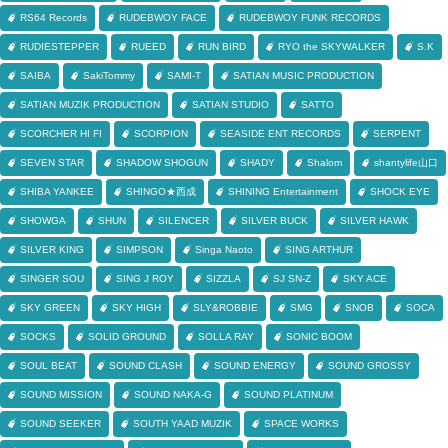
RS64 Records
RUDEBWOY FACE
RUDEBWOY FUNK RECORDS
RUDIESTEPPER
RUEED
RUN BIRD
RYO the SKYWALKER
S.K
SAIBA
SakiTommy
SAMI-T
SATIAN MUSIC PRODUCTION
SATIAN MUZIK PRODUCTION
SATIAN STUDIO
SATTO
SCORCHER HI FI
SCORPION
SEASIDE ENT RECORDS
SERPENT
SEVEN STAR
SHADOW SHOGUN
SHADY
Shalom
shantylife山口
SHIBA YANKEE
SHINGO★西成
SHINING Entertainment
SHOCK EYE
SHOWGA
SHUN
SILENCER
SILVER BUCK
SILVER HAWK
SILVER KING
SIMPSON
Singa Naoto
SING ARTHUR
SINGER SOU
SING J ROY
SIZZLA
SJ SN-Z
SKY ACE
SKY GREEN
SKY HIGH
SLY&ROBBIE
SMG
SNOB
SOCA
SOCKS
SOLID GROUND
SOLLA RAY
SONIC BOOM
SOUL BEAT
SOUND CLASH
SOUND ENERGY
SOUND GROSSY
SOUND MISSION
SOUND NAKA-G
SOUND PLATINUM
SOUND SEEKER
SOUTH YAAD MUZIK
SPACE WORKS