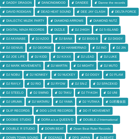
DADDY DRAGON
DANCINGMOOD
DANDEE
Danne the records
DAVID RODIGAN
DEAD HEAT SOUND
DEE JAY CLASH
DELTA FORCE
DIALECTIC MUZIK PARTY
DIAMOND ARROWS
DIAMOND NUTZ
DIGITAL NINJA RECORDS
DIZZLE
DJ 2HIGH
DJ 5-ISLAND
DJ AKANABE
DJ AZOO
DJ BANA
DJ BIGG-S
DJ DIGGY
DJ GENIUS
DJ GEORGE
DJ HANMERNAO
DJ INO
DJ JIN
DJ JOE LIFE
DJ KIDD
DJ KIXXX
DJ LEAD
DJ LUKE
DJ MARK MOVEMENTS
DJ MARTIN
DJ MIGHTY
DJ MUTO
DJ NOBU
DJ NONKEY
DJ NUCKEY
DJ OGGY
DJ PLAM
DJ RAYLY
DJ RIO
DJ RYOW
DJ SN-Z
DJ SPACEKID
DJ STEELO
DJ SWING
DJ TAKU
DJ TY-KOH
DJ UNI
DJ URUMA
DJ WATARU
DJ YAMA
DJ YUTAKA
DJ邪魔仮面
DLIP RECORDS
DOG LOVE RECORDS
DO IT MOVEMENT
DOOBIE STUDIO
DORA a.k.a QUEEN D
DOUBLE-J International
DOUBLE R STUDIO
DOWN BEAT
Down Beat Ruler Records
DOWN TOWN SOUND
DOZAN11
DPG JAPAN
Dr.BEATZ