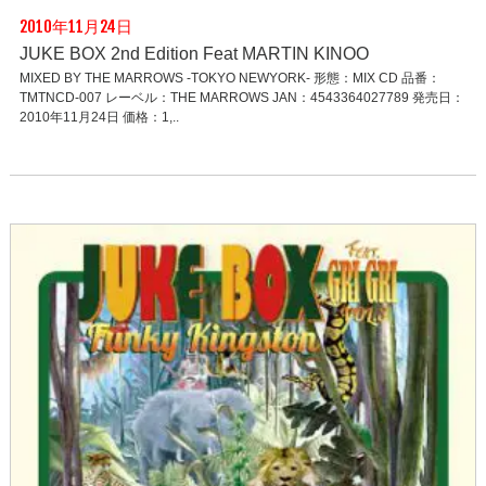
2010年11月24日
JUKE BOX 2nd Edition Feat MARTIN KINOO
MIXED BY THE MARROWS -TOKYO NEWYORK- 形態：MIX CD 品番：
TMTNCD-007 レーベル：THE MARROWS JAN：4543364027789 発売日：
2010年11月24日 価格：1,..