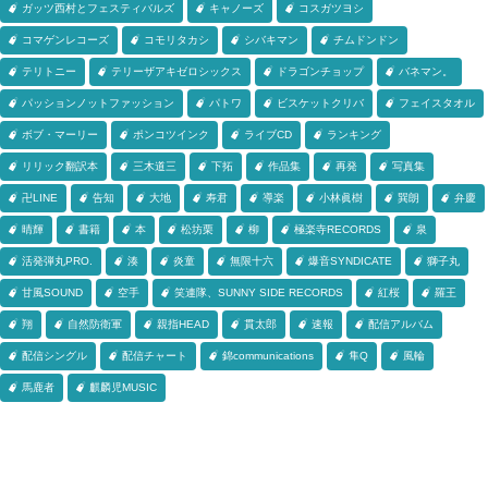
ガッツ西村とフェスティバルズ
キャノーズ
コスガツヨシ
コマゲンレコーズ
コモリタカシ
シバキマン
チムドンドン
テリトニー
テリーザアキゼロシックス
ドラゴンチョップ
バネマン。
パッションノットファッション
パトワ
ビスケットクリバ
フェイスタオル
ボブ・マーリー
ポンコツインク
ライブCD
ランキング
リリック翻訳本
三木道三
下拓
作品集
再発
写真集
卍LINE
告知
大地
寿君
導楽
小林眞樹
巽朗
弁慶
晴輝
書籍
本
松坊栗
柳
極楽寺RECORDS
泉
活発弾丸PRO.
湊
炎童
無限十六
爆音SYNDICATE
獅子丸
甘風SOUND
空手
笑連隊、SUNNY SIDE RECORDS
紅桜
羅王
翔
自然防衛軍
親指HEAD
貫太郎
速報
配信アルバム
配信シングル
配信チャート
錦communications
隼Q
風輪
馬鹿者
麒麟児MUSIC