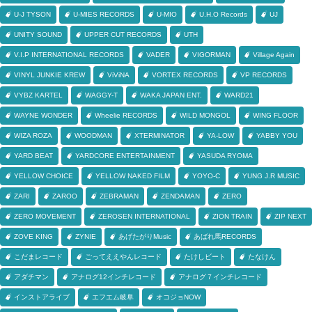
U-J TYSON
U-MIES RECORDS
U-MIO
U.H.O Records
UJ
UNITY SOUND
UPPER CUT RECORDS
UTH
V.I.P INTERNATIONAL RECORDS
VADER
VIGORMAN
Village Again
VINYL JUNKIE KREW
ViViNA
VORTEX RECORDS
VP RECORDS
VYBZ KARTEL
WAGGY-T
WAKA JAPAN ENT.
WARD21
WAYNE WONDER
Wheelie RECORDS
WILD MONGOL
WING FLOOR
WIZA ROZA
WOODMAN
XTERMINATOR
YA-LOW
YABBY YOU
YARD BEAT
YARDCORE ENTERTAINMENT
YASUDA RYOMA
YELLOW CHOICE
YELLOW NAKED FILM
YOYO-C
YUNG J.R MUSIC
ZARI
ZAROO
ZEBRAMAN
ZENDAMAN
ZERO
ZERO MOVEMENT
ZEROSEN INTERNATIONAL
ZION TRAIN
ZIP NEXT
ZOVE KING
ZYNIE
あげたがりMusic
あばれ馬RECORDS
こだまレコード
ごってええやんレコード
たけしビート
たなけん
アダチマン
アナログ12インチレコード
アナログ７インチレコード
インストアライブ
エフエム岐阜
オコジョNOW