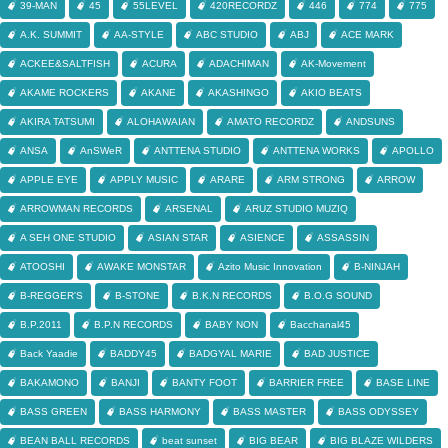
39-MAN
45
55LEVEL
420RECORDZ
446
774
775
A.K. SUMMIT
AA-STYLE
ABC STUDIO
ABJ
ACE MARK
ACKEE&SALTFISH
ACURA
ADACHIMAN
AK-Movement
AKAME ROCKERS
AKANE
AKASHINGO
AKIO BEATS
AKIRA TATSUMI
ALOHAWAIAN
AMATO RECORDZ
ANDSUNS
ANSA
AnSWeR
ANTTENA STUDIO
ANTTENA WORKS
APOLLO
APPLE EYE
APPLY MUSIC
ARARE
ARM STRONG
ARROW
ARROWMAN RECORDS
ARSENAL
ARUZ STUDIO MUZIQ
A SEH ONE STUDIO
ASIAN STAR
ASIENCE
ASSASSIN
ATOOSHI
AWAKE MONSTAR
Azito Music Innovation
B-NINJAH
B-REGGER'S
B-STONE
B.K.N RECORDS
B.O.G SOUND
B.P.2011
B.P.N RECORDS
BABY NON
Bacchanal45
Back Yaadie
BADDY45
BADGYAL MARIE
BAD JUSTICE
BAKAMONO
BANJI
BANTY FOOT
BARRIER FREE
BASE LINE
BASS GREEN
BASS HARMONY
BASS MASTER
BASS ODYSSEY
BEAN BALL RECORDS
beat sunset
BIG BEAR
BIG BLAZE WILDERS