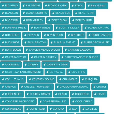
BIG HEAD
BIG STONE
BIONIC SKANK
BISCA
Bitty McLean
BLACKLIN
BLACK SCORPIO
BLACK SUN
BLAST STAR
BLOSSOM
BOB MARLEY
BODY BLOW
BODYGUARD
BON FIRE MUZIK
BOTH WINGS
BOUNTY KILLER
BOXER JUNTARO
BOXER KID
BOY-KEN
BRAIN BUSS
BROTHER
BRRO BANTON
BUCKSHOT
BUJU BANTON
BUN BUN THE MC
BURN&GROW MUSIC
BURN DOWN
CANCER (VENUS DISCO)
CANNON BAZOOKA
CAPTAIN-C 20XX
CAPTAIN BARKEY
CARLTON AND THE SHOES
CASINO891
CASPER
CASSETTE STAR
Castle Town ENTERTAINMENT
CDアルバム
CDシングル
CDミニアルバム
CENTURY SOUND
CHANNEL-Z
CHAQURA
CHEHON
CHELSEA MOVEMENT
CHOMORANMA SOUND
CHOUJI
CHOZEN LEE
CHUCKY SMART
CLASH
COCORO-G
COJIE
COLOSSEUM DISCOTIC
CONFIFRNTIAL INC.
COOL DREAD
CORNBREAD
CORN HEAD
CORONA
D.D.
DA'VILLE