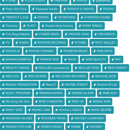
P-VINE
P.O.M STUDIO
PAM PAM
PAPA B
papamush
Party Gun Paul
Patapata Studio
PEOPLE'S CHOICE
PEQUU
PERFECT LOVE
PERSIA
PETER MAN
PHANTOM SOUND
Pinchers
PLATY
Pocket Dank Factory
POINT BREAK
Port Royal Market
POWER WAVE
PRIVATE SIGN
PROGRESS
PV
R-MAN
R-RATED RECORDS
R-TONE
RACY BULLET
RAGGA-G
RAGGA CHANNEL
RAINBOW MUSIC
RAM HEAD
RANKIN PUMPKIN
RANKIN TAXI
RAOU
RAW QUALITY
RAY
REALITY SHOCK
REALIZE International
REALIZE POW
RED CARPET
RED EYE
RED SPIDER
RED ZONE RECORDS
REGGAE ZION
RENOX PRODUCTION
Retro-T
RHYME STREET
Rhythm Of Life
RICKY TROOPER
RIDDIM HUNTER
RIDDIM ISLAND
RIME BOX
Rio KIng Life Star
RISE O MISSION
RISE UP
RISING SUN
RISKY DICE
RISPEC JAM
ROCKA 1 DISCO
ROCK DESIRE
ROCKERS ISLAND
ROCKERS TRAIN
ROCKET LAUNCHER
RODEM CYCLONE
RODEO RADIO
ROMIE
ROONEY