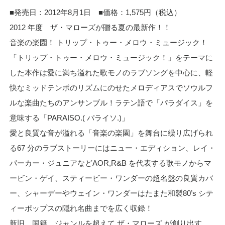
■発売日：2012年8月1日 ■価格：1,575円（税込）
2012 年度 ザ・マローズが贈る夏の最新作！！
音楽の楽園！ トリップ・トゥー・メロウ・ミュージック！
「トリップ・トゥー・メロウ・ミュージック！」をテーマに
した本作は愛に満ち溢れた歌モノのラブソングを中心に、軽
快なミッドテンポのリズムにのせたメロディアスでソウルフ
ルな楽曲たちのアンサンブル！ラテン語で「パラダイス」を
意味する「PARAISO.( パライソ.)」
愛と良質な音が溢れる「音楽の楽園」を舞台に繰り広げられ
る67 分のラブストーリーにはニュー・エディション、レイ・
パーカー・ジュニアなどAOR,R&B を代表する歌モノからマ
ービン・ゲイ、スティービー・ワンダーの超名盤の良質カバ
ー、シャーデーやウェイン・ワンダーはたまた和製80’s シテ
ィーポップスの隠れ名曲までを広く収録！
新旧、国籍、ジャンルを超えて ザ・マローズ が創り出す