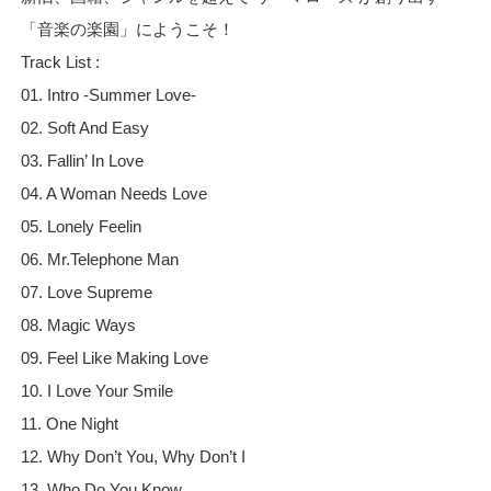
「音楽の楽園」にようこそ！
Track List :
01. Intro -Summer Love-
02. Soft And Easy
03. Fallin’ In Love
04. A Woman Needs Love
05. Lonely Feelin
06. Mr.Telephone Man
07. Love Supreme
08. Magic Ways
09. Feel Like Making Love
10. I Love Your Smile
11. One Night
12. Why Don’t You, Why Don’t I
13. Who Do You Know