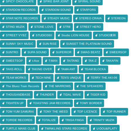
SPICY CHOCOLATE
SPIKE BAR JOINT
SPIRAL SOUND
STARDOM RECORDS
STARDOM SOUND
STARFORS
STAR NOTE RECORDS
STEADY MUSIC
STEREO CRAVA
STEREON
STING MUZIK
STONE LOVE
STR8
STREET HERO
STREET VYBZ
STUDIO360
Studio LION HOUSE
STUDIO東和
SUNNY SKY MUSIC
SUN RISE
SUNSET THE PLATINUM SOUND
SUNTRO
SUPA SOUND
SUPERIOR
SWAG BEATZ
SWEERSOP
SWEETSOP
t-Ace
T-MAN
TAITANG
TAK-Z
TAKAFIN
TAKE-ROLL
TAKING OVER
TAMA ANT
TEAM BLOCKA
TEAM WORKS
TECH NINE
TEN'S UNIQUE
TERRY THE AKI-06
The Bluez Train Records
THE MARROWS
THE SPEAKERS
THOUSANDBASE
THUNDER
TIDAL WAVE
TIGER KID
TIGHTEN UP
TOASTING JAM RECORDS
TOMY BORDER
TOM YUM SAMURAI
TONY THE WEED
TOP LICENCE
TOP RUNNER
TORIDE RECORDS
TOTALIZE
TRIGA FINGA
TRINITY MUZIK
TURTLE MANS CLUB
TWINKLING STARS RECORDS
U-DOU&PLATY