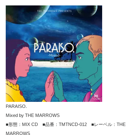
PARAISO.
Mixed by THE MARROWS
■形態：MIX CD ■品番：TMTNCD-012 ■レーベル：THE
MARROWS