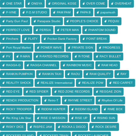
ONE STAR
ONGYA
ORIGINAL KOSE
OVER COME
OVERHEAT
P-VINE
P.O.M STUDIO
PAM PAM
PAPA B
papamush
Party Gun Paul
Patapata Studio
PEOPLE'S CHOICE
PEQUU
PERFECT LOVE
PERSIA
PETER MAN
PHANTOM SOUND
Pinchers
PLATY
Pocket Dank Factory
POINT BREAK
Port Royal Market
POWER WAVE
PRIVATE SIGN
PROGRESS
PV
R-MAN
R-RATED RECORDS
R-TONE
RACY BULLET
RAGGA-G
RAGGA CHANNEL
RAINBOW MUSIC
RAM HEAD
RANKIN PUMPKIN
RANKIN TAXI
RAOU
RAW QUALITY
RAY
REALITY SHOCK
REALIZE International
REALIZE POW
RED CARPET
RED EYE
RED SPIDER
RED ZONE RECORDS
REGGAE ZION
RENOX PRODUCTION
Retro-T
RHYME STREET
Rhythm Of Life
RICKY TROOPER
RIDDIM HUNTER
RIDDIM ISLAND
RIME BOX
Rio KIng Life Star
RISE O MISSION
RISE UP
RISING SUN
RISKY DICE
RISPEC JAM
ROCKA 1 DISCO
ROCK DESIRE
ROCKERS ISLAND
ROCKERS TRAIN
ROCKET LAUNCHER