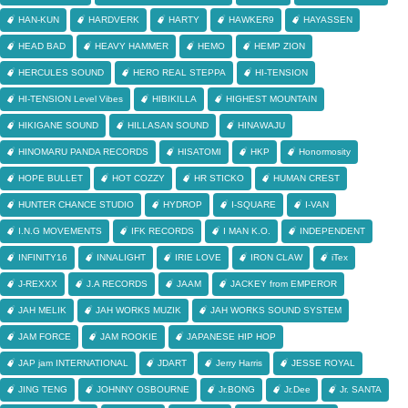
HAN-KUN
HARDVERK
HARTY
HAWKER9
HAYASSEN
HEAD BAD
HEAVY HAMMER
HEMO
HEMP ZION
HERCULES SOUND
HERO REAL STEPPA
HI-TENSION
HI-TENSION Level Vibes
HIBIKILLA
HIGHEST MOUNTAIN
HIKIGANE SOUND
HILLASAN SOUND
HINAWAJU
HINOMARU PANDA RECORDS
HISATOMI
HKP
Honormosity
HOPE BULLET
HOT COZZY
HR STICKO
HUMAN CREST
HUNTER CHANCE STUDIO
HYDROP
I-SQUARE
I-VAN
I.N.G MOVEMENTS
IFK RECORDS
I MAN K.O.
INDEPENDENT
INFINITY16
INNALIGHT
IRIE LOVE
IRON CLAW
iTex
J-REXXX
J.A RECORDS
JAAM
JACKEY from EMPEROR
JAH MELIK
JAH WORKS MUZIK
JAH WORKS SOUND SYSTEM
JAM FORCE
JAM ROOKIE
JAPANESE HIP HOP
JAP jam INTERNATIONAL
JDART
Jerry Harris
JESSE ROYAL
JING TENG
JOHNNY OSBOURNE
Jr.BONG
Jr.Dee
Jr. SANTA