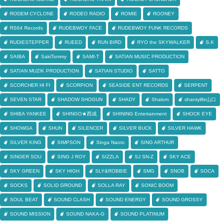
RODEM CYCLONE
RODEO RADIO
ROMIE
ROONEY
RS64 Records
RUDEBWOY FACE
RUDEBWOY FUNK RECORDS
RUDIESTEPPER
RUEED
RUN BIRD
RYO the SKYWALKER
S.K
SAIBA
SakiTommy
SAMI-T
SATIAN MUSIC PRODUCTION
SATIAN MUZIK PRODUCTION
SATIAN STUDIO
SATTO
SCORCHER HI FI
SCORPION
SEASIDE ENT RECORDS
SERPENT
SEVEN STAR
SHADOW SHOGUN
SHADY
Shalom
shantylife山口
SHIBA YANKEE
SHINGO★西成
SHINING Entertainment
SHOCK EYE
SHOWGA
SHUN
SILENCER
SILVER BUCK
SILVER HAWK
SILVER KING
SIMPSON
Singa Naoto
SING ARTHUR
SINGER SOU
SING J ROY
SIZZLA
SJ SN-Z
SKY ACE
SKY GREEN
SKY HIGH
SLY&ROBBIE
SMG
SNOB
SOCA
SOCKS
SOLID GROUND
SOLLA RAY
SONIC BOOM
SOUL BEAT
SOUND CLASH
SOUND ENERGY
SOUND GROSSY
SOUND MISSION
SOUND NAKA-G
SOUND PLATINUM