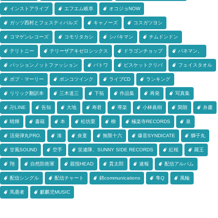
インストアライブ
エフエム岐阜
オコジョNOW
ガッツ西村とフェスティバルズ
キャノーズ
コスガツヨシ
コマゲンレコーズ
コモリタカシ
シバキマン
チムドンドン
テリトニー
テリーザアキゼロシックス
ドラゴンチョップ
バネマン。
パッションノットファッション
パトワ
ビスケットクリバ
フェイスタオル
ボブ・マーリー
ポンコツインク
ライブCD
ランキング
リリック翻訳本
三木道三
下拓
作品集
再発
写真集
卍LINE
告知
大地
寿君
導楽
小林眞樹
巽朗
弁慶
晴輝
書籍
本
松坊栗
柳
極楽寺RECORDS
泉
活発弾丸PRO.
湊
炎童
無限十六
爆音SYNDICATE
獅子丸
甘風SOUND
空手
笑連隊、SUNNY SIDE RECORDS
紅桜
羅王
翔
自然防衛軍
親指HEAD
貫太郎
速報
配信アルバム
配信シングル
配信チャート
錦communications
隼Q
風輪
馬鹿者
麒麟児MUSIC