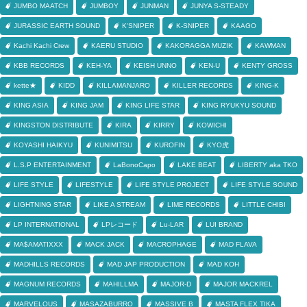
JUMBO MAATCH
JUMBOY
JUNMAN
JUNYA S-STEADY
JURASSIC EARTH SOUND
K'SNIPER
K-SNIPER
KAAGO
Kachi Kachi Crew
KAERU STUDIO
KAKORAGGA MUZIK
KAWMAN
KBB RECORDS
KEH-YA
KEISH UNNO
KEN-U
KENTY GROSS
kette★
KIDD
KILLAMANJARO
KILLER RECORDS
KING-K
KING ASIA
KING JAM
KING LIFE STAR
KING RYUKYU SOUND
KINGSTON DISTRIBUTE
KIRA
KIRRY
KOWICHI
KOYASHI HAIKYU
KUNIMITSU
KUROFIN
KYO虎
L.S.P ENTERTAINMENT
LaBonoCapo
LAKE BEAT
LIBERTY aka TKO
LIFE STYLE
LIFESTYLE
LIFE STYLE PROJECT
LIFE STYLE SOUND
LIGHTNING STAR
LIKE A STREAM
LIME RECORDS
LITTLE CHIBI
LP INTERNATIONAL
LPレコード
Lu-LAR
LUI BRAND
MA$AMATIXXX
MACK JACK
MACROPHAGE
MAD FLAVA
MADHILLS RECORDS
MAD JAP PRODUCTION
MAD KOH
MAGNUM RECORDS
MAHILLMA
MAJOR-D
MAJOR MACKREL
MARVELOUS
MASAZABURRO
MASSIVE B
MASTA FLEX TIKA