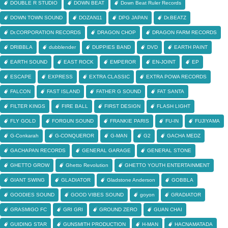
DOUBLE R STUDIO
DOWN BEAT
Down Beat Ruler Records
DOWN TOWN SOUND
DOZAN11
DPG JAPAN
Dr.BEATZ
Dr.CORPORATION RECORDS
DRAGON CHOP
DRAGON FARM RECORDS
DRIBBLA
dubblender
DUPPIES BAND
DVD
EARTH PAINT
EARTH SOUND
EAST ROCK
EMPEROR
EN-JOINT
EP
ESCAPE
EXPRESS
EXTRA CLASSIC
EXTRA POWA RECORDS
FALCON
FAST ISLAND
FATHER G SOUND
FAT SANTA
FILTER KINGS
FIRE BALL
FIRST DESIGN
FLASH LIGHT
FLY GOLD
FORGUN SOUND
FRANKIE PARIS
FU-IN
FUJIYAMA
G-Conkarah
G-CONQUEROR
G-MAN
G2
GACHA MEDZ
GACHAPAN RECORDS
GENERAL GARAGE
GENERAL STONE
GHETTO GROW
Ghetto Revolution
GHETTO YOUTH ENTERTAINMENT
GIANT SWING
GLADIATOR
Gladstone Anderson
GOBBLA
GOODIES SOUND
GOOD VIBES SOUND
goyon
GRADIATOR
GRASMIGO FC
GRI GRI
GROUND ZERO
GUAN CHAI
GUIDING STAR
GUNSMITH PRODUCTION
H-MAN
HACNAMATADA