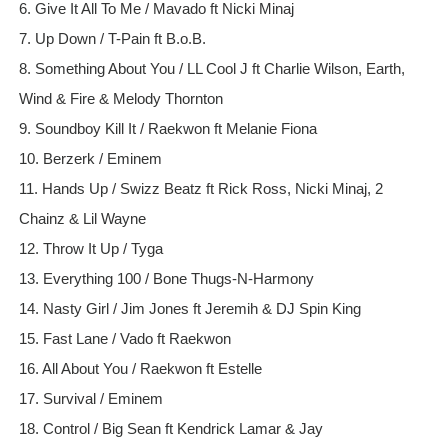
6. Give It All To Me / Mavado ft Nicki Minaj
7. Up Down / T-Pain ft B.o.B.
8. Something About You / LL Cool J ft Charlie Wilson, Earth,
Wind & Fire & Melody Thornton
9. Soundboy Kill It / Raekwon ft Melanie Fiona
10. Berzerk / Eminem
11. Hands Up / Swizz Beatz ft Rick Ross, Nicki Minaj, 2
Chainz & Lil Wayne
12. Throw It Up / Tyga
13. Everything 100 / Bone Thugs-N-Harmony
14. Nasty Girl / Jim Jones ft Jeremih & DJ Spin King
15. Fast Lane / Vado ft Raekwon
16. All About You / Raekwon ft Estelle
17. Survival / Eminem
18. Control / Big Sean ft Kendrick Lamar & Jay