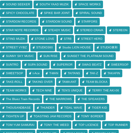
SOUND SEEKER
SOUTH YAAD MUZIK
SPACE WORKS
SPICY CHOCOLATE
SPIKE BAR JOINT
SPIRAL SOUND
STARDOM RECORDS
STARDOM SOUND
STARFORS
STAR NOTE RECORDS
STEADY MUSIC
STEREO CRAVA
STEREON
STING MUZIK
STONE LOVE
STR8
STREET HERO
STREET VYBZ
STUDIO360
Studio LION HOUSE
STUDIO東和
SUNNY SKY MUSIC
SUN RISE
SUNSET THE PLATINUM SOUND
SUNTRO
SUPA SOUND
SUPERIOR
SWAG BEATZ
SWEERSOP
SWEETSOP
t-Ace
T-MAN
TAITANG
TAK-Z
TAKAFIN
TAKE-ROLL
TAKING OVER
TAMA ANT
TEAM BLOCKA
TEAM WORKS
TECH NINE
TEN'S UNIQUE
TERRY THE AKI-06
The Bluez Train Records
THE MARROWS
THE SPEAKERS
THOUSANDBASE
THUNDER
TIDAL WAVE
TIGER KID
TIGHTEN UP
TOASTING JAM RECORDS
TOMY BORDER
TOM YUM SAMURAI
TONY THE WEED
TOP LICENCE
TOP RUNNER