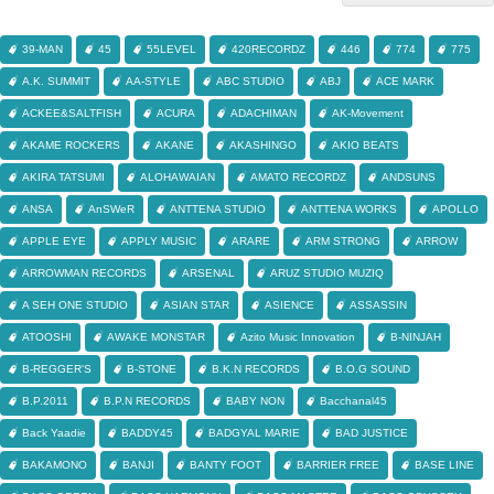
39-MAN
45
55LEVEL
420RECORDZ
446
774
775
A.K. SUMMIT
AA-STYLE
ABC STUDIO
ABJ
ACE MARK
ACKEE&SALTFISH
ACURA
ADACHIMAN
AK-Movement
AKAME ROCKERS
AKANE
AKASHINGO
AKIO BEATS
AKIRA TATSUMI
ALOHAWAIAN
AMATO RECORDZ
ANDSUNS
ANSA
AnSWeR
ANTTENA STUDIO
ANTTENA WORKS
APOLLO
APPLE EYE
APPLY MUSIC
ARARE
ARM STRONG
ARROW
ARROWMAN RECORDS
ARSENAL
ARUZ STUDIO MUZIQ
A SEH ONE STUDIO
ASIAN STAR
ASIENCE
ASSASSIN
ATOOSHI
AWAKE MONSTAR
Azito Music Innovation
B-NINJAH
B-REGGER'S
B-STONE
B.K.N RECORDS
B.O.G SOUND
B.P.2011
B.P.N RECORDS
BABY NON
Bacchanal45
Back Yaadie
BADDY45
BADGYAL MARIE
BAD JUSTICE
BAKAMONO
BANJI
BANTY FOOT
BARRIER FREE
BASE LINE