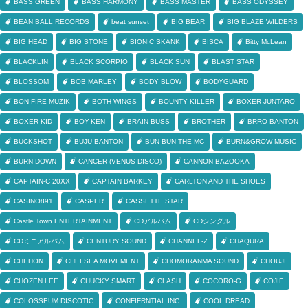
BASS GREEN
BASS HARMONY
BASS MASTER
BASS ODYSSEY
BEAN BALL RECORDS
beat sunset
BIG BEAR
BIG BLAZE WILDERS
BIG HEAD
BIG STONE
BIONIC SKANK
BISCA
Bitty McLean
BLACKLIN
BLACK SCORPIO
BLACK SUN
BLAST STAR
BLOSSOM
BOB MARLEY
BODY BLOW
BODYGUARD
BON FIRE MUZIK
BOTH WINGS
BOUNTY KILLER
BOXER JUNTARO
BOXER KID
BOY-KEN
BRAIN BUSS
BROTHER
BRRO BANTON
BUCKSHOT
BUJU BANTON
BUN BUN THE MC
BURN&GROW MUSIC
BURN DOWN
CANCER (VENUS DISCO)
CANNON BAZOOKA
CAPTAIN-C 20XX
CAPTAIN BARKEY
CARLTON AND THE SHOES
CASINO891
CASPER
CASSETTE STAR
Castle Town ENTERTAINMENT
CDアルバム
CDシングル
CDミニアルバム
CENTURY SOUND
CHANNEL-Z
CHAQURA
CHEHON
CHELSEA MOVEMENT
CHOMORANMA SOUND
CHOUJI
CHOZEN LEE
CHUCKY SMART
CLASH
COCORO-G
COJIE
COLOSSEUM DISCOTIC
CONFIFRNTIAL INC.
COOL DREAD