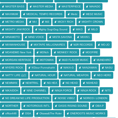
MASTER BASS
MASTER MEDIA
MASTERPIECE
MAVADO
MAXIMUM
MEDICAL TEMPO RECORDS
Medz
MEDZ MUSIC
METRO MEDIA
Mi-I
Mi3
MICKY RICH
MIGHTY CROWN
MIGHTY JAM ROCK
Mighty Sugi-Dug Sound
MIKO
MILO
MINAMOTO
MIND VOICE
MISTA SAVONA
MIXIN'1
MIXMANHOUSE
MIXTAPE MILLIONAIRES
MJR RECORDS
MO-JO
MOANDMO New York
MONch
MONKEY ROCK
MOOFIRE
MORGAN HERITAGE
MOTOMAN
MUD FLAVOR MUSIC
MUNEHIRO
MYERS ROCK
N'Dour Punnahahh
NAKA-G
NANJAMAN
NASU
NATTY LIFE 山口
NATURAL HOUR
NATURAL WEAPON
NEO HERO
NEWMAN
NEWTRAL
NG HEA
NG HEAD
NGHEAD
NIKAIDOH
NINE CHANNEL
NINJA FORCE
NINJA ROCK
NITS
NO DREAM NO LIFE PRODUCTION
NOISE VIBEZ
NORICO♀LONDON
NORTHER
NOTORIOUS INT'L
OASIS RISING SOUND
OBA-P
office446
OGA
Okawa&The Ruler
ONEROOTS MUSIC WORKS