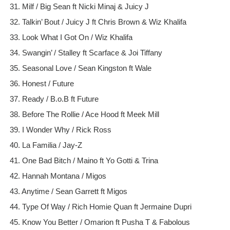
31. Milf / Big Sean ft Nicki Minaj & Juicy J
32. Talkin’ Bout / Juicy J ft Chris Brown & Wiz Khalifa
33. Look What I Got On / Wiz Khalifa
34. Swangin’ / Stalley ft Scarface & Joi Tiffany
35. Seasonal Love / Sean Kingston ft Wale
36. Honest / Future
37. Ready / B.o.B ft Future
38. Before The Rollie / Ace Hood ft Meek Mill
39. I Wonder Why / Rick Ross
40. La Familia / Jay-Z
41. One Bad Bitch / Maino ft Yo Gotti & Trina
42. Hannah Montana / Migos
43. Anytime / Sean Garrett ft Migos
44. Type Of Way / Rich Homie Quan ft Jermaine Dupri
45. Know You Better / Omarion ft Pusha T & Fabolous