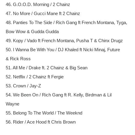
46. G.O.O.D. Morning / 2 Chainz
47. No More / Gucci Mane ft 2 Chainz
48. Panties To The Side / Rich Gang ft French Montana, Tyga,
Bow Wow & Gudda Gudda
49. Kopy / Vado ft French Montana, Pusha T & Chinx Drugz
50. I Wanna Be With You / DJ Khaled ft Nicki Minaj, Future
& Rick Ross
51. All Me / Drake ft. 2 Chainz & Big Sean
52. Netflix / 2 Chainz ft Fergie
53. Crown / Jay-Z
54. We Been On / Rich Gang ft R. Kelly, Birdman & Lil
Wayne
55. Belong To The World / The Weeknd
56. Rider / Ace Hood ft Chris Brown