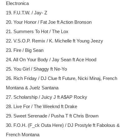
Electronica
19. F.U.T.W. / Jay- Z
20. Your Honor / Fat Joe ft Action Bronson
21. Summers To Hot / The Lox
22. V.S.O.P. Remix / K. Michelle ft Young Jeezy
23. Fire / Big Sean
24. All On Your Body / Jay Sean ft Ace Hood
25. You Girl / Shaggy ft Ne-Yo
26. Rich Friday / DJ Clue ft Future, Nicki Minaj, French
Montana & Juelz Santana
27. Scholarship / Juicy J ft A$AP Rocky
28. Live For / The Weeknd ft Drake
29. Sweet Serenade / Pusha T ft Chris Brown
30. F.O.H. (F_ck Outa Here) / DJ Prostyle ft Fabolous &
French Montana