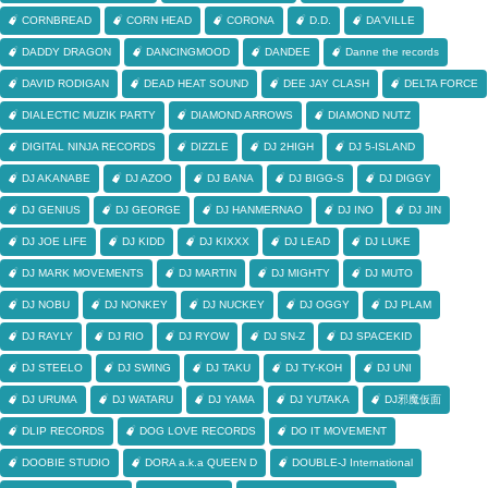
CORNBREAD
CORN HEAD
CORONA
D.D.
DA'VILLE
DADDY DRAGON
DANCINGMOOD
DANDEE
Danne the records
DAVID RODIGAN
DEAD HEAT SOUND
DEE JAY CLASH
DELTA FORCE
DIALECTIC MUZIK PARTY
DIAMOND ARROWS
DIAMOND NUTZ
DIGITAL NINJA RECORDS
DIZZLE
DJ 2HIGH
DJ 5-ISLAND
DJ AKANABE
DJ AZOO
DJ BANA
DJ BIGG-S
DJ DIGGY
DJ GENIUS
DJ GEORGE
DJ HANMERNAO
DJ INO
DJ JIN
DJ JOE LIFE
DJ KIDD
DJ KIXXX
DJ LEAD
DJ LUKE
DJ MARK MOVEMENTS
DJ MARTIN
DJ MIGHTY
DJ MUTO
DJ NOBU
DJ NONKEY
DJ NUCKEY
DJ OGGY
DJ PLAM
DJ RAYLY
DJ RIO
DJ RYOW
DJ SN-Z
DJ SPACEKID
DJ STEELO
DJ SWING
DJ TAKU
DJ TY-KOH
DJ UNI
DJ URUMA
DJ WATARU
DJ YAMA
DJ YUTAKA
DJ邪魔仮面
DLIP RECORDS
DOG LOVE RECORDS
DO IT MOVEMENT
DOOBIE STUDIO
DORA a.k.a QUEEN D
DOUBLE-J International