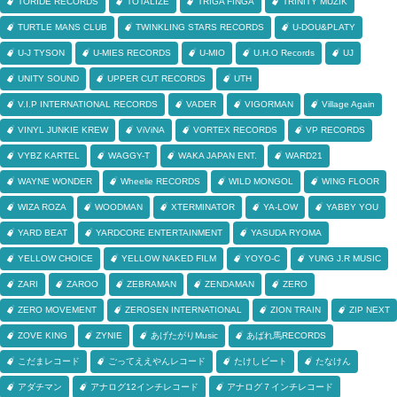
TORIDE RECORDS
TOTALIZE
TRIGA FINGA
TRINITY MUZIK
TURTLE MANS CLUB
TWINKLING STARS RECORDS
U-DOU&PLATY
U-J TYSON
U-MIES RECORDS
U-MIO
U.H.O Records
UJ
UNITY SOUND
UPPER CUT RECORDS
UTH
V.I.P INTERNATIONAL RECORDS
VADER
VIGORMAN
Village Again
VINYL JUNKIE KREW
ViViNA
VORTEX RECORDS
VP RECORDS
VYBZ KARTEL
WAGGY-T
WAKA JAPAN ENT.
WARD21
WAYNE WONDER
Wheelie RECORDS
WILD MONGOL
WING FLOOR
WIZA ROZA
WOODMAN
XTERMINATOR
YA-LOW
YABBY YOU
YARD BEAT
YARDCORE ENTERTAINMENT
YASUDA RYOMA
YELLOW CHOICE
YELLOW NAKED FILM
YOYO-C
YUNG J.R MUSIC
ZARI
ZAROO
ZEBRAMAN
ZENDAMAN
ZERO
ZERO MOVEMENT
ZEROSEN INTERNATIONAL
ZION TRAIN
ZIP NEXT
ZOVE KING
ZYNIE
あげたがりMusic
あばれ馬RECORDS
こだまレコード
ごってええやんレコード
たけしビート
たなけん
アダチマン
アナログ12インチレコード
アナログ７インチレコード