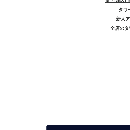
※「NEXT
タワー
新人ア
全店のタ