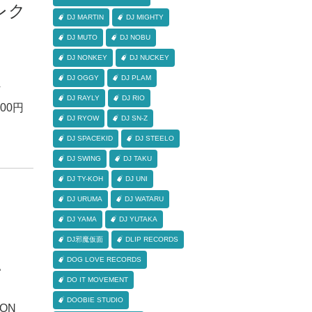
レク
DJ MARTIN
DJ MIGHTY
DJ MUTO
DJ NOBU
DJ NONKEY
DJ NUCKEY
4
DJ OGGY
DJ PLAM
T
DJ RAYLY
DJ RIO
00円
DJ RYOW
DJ SN-Z
DJ SPACEKID
DJ STEELO
DJ SWING
DJ TAKU
DJ TY-KOH
DJ UNI
DJ URUMA
DJ WATARU
DJ YAMA
DJ YUTAKA
DJ邪魔仮面
DLIP RECORDS
DOG LOVE RECORDS
･
DO IT MOVEMENT
DOOBIE STUDIO
ION