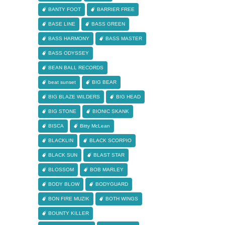
BANTY FOOT
BARRIER FREE
BASE LINE
BASS GREEN
BASS HARMONY
BASS MASTER
BASS ODYSSEY
BEAN BALL RECORDS
beat sunset
BIG BEAR
BIG BLAZE WILDERS
BIG HEAD
BIG STONE
BIONIC SKANK
BISCA
Bitty McLean
BLACKLIN
BLACK SCORPIO
BLACK SUN
BLAST STAR
BLOSSOM
BOB MARLEY
BODY BLOW
BODYGUARD
BON FIRE MUZIK
BOTH WINGS
BOUNTY KILLER