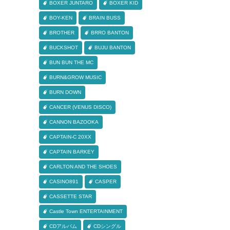
BOXER JUNTARO
BOXER KID
BOY-KEN
BRAIN BUSS
BROTHER
BRRO BANTON
BUCKSHOT
BUJU BANTON
BUN BUN THE MC
BURN&GROW MUSIC
BURN DOWN
CANCER (VENUS DISCO)
CANNON BAZOOKA
CAPTAIN-C 20XX
CAPTAIN BARKEY
CARLTON AND THE SHOES
CASINO891
CASPER
CASSETTE STAR
Castle Town ENTERTAINMENT
CDアルバム
CDシングル