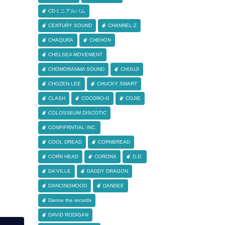
CDミニアルバム
CENTURY SOUND
CHANNEL-Z
CHAQURA
CHEHON
CHELSEA MOVEMENT
CHOMORANMA SOUND
CHOUJI
CHOZEN LEE
CHUCKY SMART
CLASH
COCORO-G
COJIE
COLOSSEUM DISCOTIC
CONFIFRNTIAL INC.
COOL DREAD
CORNBREAD
CORN HEAD
CORONA
D.D.
DA'VILLE
DADDY DRAGON
DANCINGMOOD
DANDEE
Danne the records
DAVID RODIGAN