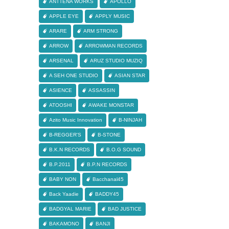
ANTTENA WORKS
APOLLO
APPLE EYE
APPLY MUSIC
ARARE
ARM STRONG
ARROW
ARROWMAN RECORDS
ARSENAL
ARUZ STUDIO MUZIQ
A SEH ONE STUDIO
ASIAN STAR
ASIENCE
ASSASSIN
ATOOSHI
AWAKE MONSTAR
Azito Music Innovation
B-NINJAH
B-REGGER'S
B-STONE
B.K.N RECORDS
B.O.G SOUND
B.P.2011
B.P.N RECORDS
BABY NON
Bacchanal45
Back Yaadie
BADDY45
BADGYAL MARIE
BAD JUSTICE
BAKAMONO
BANJI