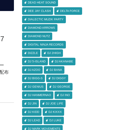
DEAD HEAT SOUND
DEE JAY CLASH
DELTA FORCE
DIALECTIC MUZIK PARTY
DIAMOND ARROWS
DIAMOND NUTZ
L.7
DIGITAL NINJA RECORDS
DIZZLE
DJ 2HIGH
DJ 5-ISLAND
DJ AKANABE
ー
DJ AZOO
DJ BANA
ー配布
DJ BIGG-S
DJ DIGGY
DJ GENIUS
DJ GEORGE
DJ HANMERNAO
DJ INO
DJ JIN
DJ JOE LIFE
DJ KIDD
DJ KIXXX
DJ LEAD
DJ LUKE
DJ MARK MOVEMENTS