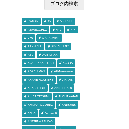
39-MAN
45
55LEVEL
420RECORDZ
446
774
775
A.K. SUMMIT
AA-STYLE
ABC STUDIO
ABJ
ACE MARK
ACKEE&SALTFISH
ACURA
ADACHIMAN
AK-Movement
AKAME ROCKERS
AKANE
AKASHINGO
AKIO BEATS
AKIRA TATSUMI
ALOHAWAIAN
AMATO RECORDZ
ANDSUNS
ANSA
AnSWeR
ANTTENA STUDIO