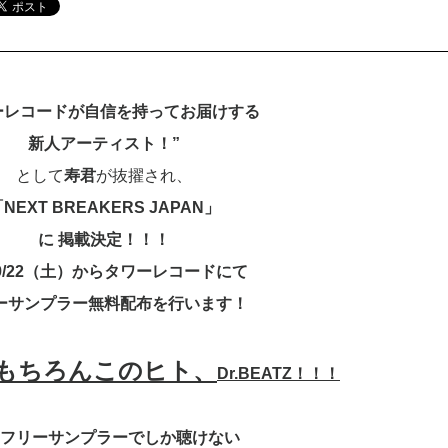
ーレコードが自信を持ってお届けする
新人アーティスト！”
として
寿君
が抜擢され、
NEXT BREAKERS JAPAN」
に
掲載決定！！！
9/22（土）からタワーレコードにて
ーサンプラー無料配布を行います！
もちろんこのヒト、
Dr.BEATZ！！！
フリーサンプラーでしか聴けない