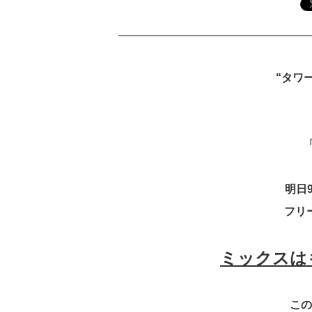
“タワ
「
明日
フリ
ミックスは
この