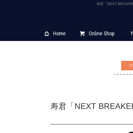
寿君「NEXT BREA
Home
Online Shop
Y
ブ
寿君「NEXT BREAK