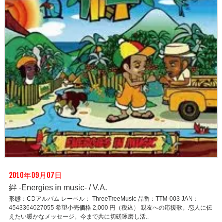
2010年09月07日
絆 -Energies in music- / V.A.
形態：CDアルバム レーベル： ThreeTreeMusic 品番：TTM-003 JAN：
4543364027055 希望小売価格 2,000 円（税込） 親友への応援歌。恋人に伝
えたい暖かなメッセージ。今まで共に切磋琢磨し活..