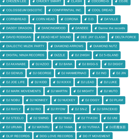
CHOZEN LEE
CHUCKY SMART
CLASH
COCORO-G
COJIE
COLOSSEUM DISCOTIC
CONFIFRNTIAL INC.
COOL DREAD
CORNBREAD
CORN HEAD
CORONA
D.D.
DA'VILLE
DADDY DRAGON
DANCINGMOOD
DANDEE
Danne the records
DAVID RODIGAN
DEAD HEAT SOUND
DEE JAY CLASH
DELTA FORCE
DIALECTIC MUZIK PARTY
DIAMOND ARROWS
DIAMOND NUTZ
DIGITAL NINJA RECORDS
DIZZLE
DJ 2HIGH
DJ 5-ISLAND
DJ AKANABE
DJ AZOO
DJ BANA
DJ BIGG-S
DJ DIGGY
DJ GENIUS
DJ GEORGE
DJ HANMERNAO
DJ INO
DJ JIN
DJ JOE LIFE
DJ KIDD
DJ KIXXX
DJ LEAD
DJ LUKE
DJ MARK MOVEMENTS
DJ MARTIN
DJ MIGHTY
DJ MUTO
DJ NOBU
DJ NONKEY
DJ NUCKEY
DJ OGGY
DJ PLAM
DJ RAYLY
DJ RIO
DJ RYOW
DJ SN-Z
DJ SPACEKID
DJ STEELO
DJ SWING
DJ TAKU
DJ TY-KOH
DJ UNI
DJ URUMA
DJ WATARU
DJ YAMA
DJ YUTAKA
DJ邪魔仮面
DLIP RECORDS
DOG LOVE RECORDS
DO IT MOVEMENT