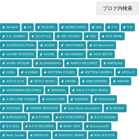
39-MAN
45
55LEVEL
420RECORDZ
446
774
775
A.K. SUMMIT
AA-STYLE
ABC STUDIO
ABJ
ACE MARK
ACKEE&SALTFISH
ACURA
ADACHIMAN
AK-Movement
AKAME ROCKERS
AKANE
AKASHINGO
AKIO BEATS
AKIRA TATSUMI
ALOHAWAIAN
AMATO RECORDZ
ANDSUNS
ANSA
AnSWeR
ANTTENA STUDIO
ANTTENA WORKS
APOLLO
APPLE EYE
APPLY MUSIC
ARARE
ARM STRONG
ARROW
ARROWMAN RECORDS
ARSENAL
ARUZ STUDIO MUZIQ
A SEH ONE STUDIO
ASIAN STAR
ASIENCE
ASSASSIN
ATOOSHI
AWAKE MONSTAR
Azito Music Innovation
B-NINJAH
B-REGGER'S
B-STONE
B.K.N RECORDS
B.O.G SOUND
B.P.2011
B.P.N RECORDS
BABY NON
Bacchanal45
Back Yaadie
BADDY45
BADGYAL MARIE
BAD JUSTICE