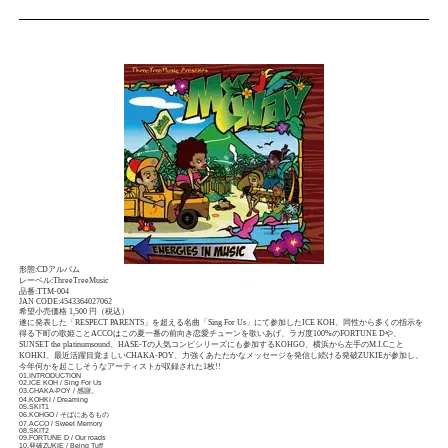
形態:CDアルバム
レーベル:ThreeTreeMusic
品番:TTM-004
JAN CODE:4543364027062
希望小売価格 1,500 円（税込）
遂に発表した「RESPECT PARENTS」を超える名曲「Sing For Us」にて参加したICE KOH、同性から多くの指示を
得る下町の歌姫ことACCOはこの夏一番の前向き恋愛チューンを歌いあげ、ラガ度100%のFORTUNE Dや、
SUNSET the platinumsound、HASE-Tの人気コンピシリーズにも参加するKOHGO、横浜から左手のM.I.Cこと
KOHKI、最近活躍目覚ましいCHAKA-POY、力強くあたたかなメッセージを発信し続ける発破ZUKIEが参加し、
今年何かを起こしそうなアーティストが収録された1枚!!
01.INTRODUCTION
02.ICE KOH / Sing For Us
03.CHAKA-POY / 感謝。
04.KOHKI / Dreaming
05.SKIT1
06.KOHGO / そばにあるもの
07.ACCO / Sweet Memory
08.SKIT2
09.FORTUNE D / Our roads
10.発破ZUKIE / Being Tuff