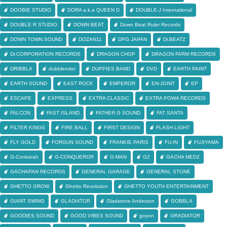
DOOBIE STUDIO
DORA a.k.a QUEEN D
DOUBLE-J International
DOUBLE R STUDIO
DOWN BEAT
Down Beat Ruler Records
DOWN TOWN SOUND
DOZAN11
DPG JAPAN
Dr.BEATZ
Dr.CORPORATION RECORDS
DRAGON CHOP
DRAGON FARM RECORDS
DRIBBLA
dubblender
DUPPIES BAND
DVD
EARTH PAINT
EARTH SOUND
EAST ROCK
EMPEROR
EN-JOINT
EP
ESCAPE
EXPRESS
EXTRA CLASSIC
EXTRA POWA RECORDS
FALCON
FAST ISLAND
FATHER G SOUND
FAT SANTA
FILTER KINGS
FIRE BALL
FIRST DESIGN
FLASH LIGHT
FLY GOLD
FORGUN SOUND
FRANKIE PARIS
FU-IN
FUJIYAMA
G-Conkarah
G-CONQUEROR
G-MAN
G2
GACHA MEDZ
GACHAPAN RECORDS
GENERAL GARAGE
GENERAL STONE
GHETTO GROW
Ghetto Revolution
GHETTO YOUTH ENTERTAINMENT
GIANT SWING
GLADIATOR
Gladstone Anderson
GOBBLA
GOODIES SOUND
GOOD VIBES SOUND
goyon
GRADIATOR