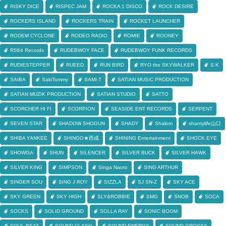
RISKY DICE
RISPEC JAM
ROCKA 1 DISCO
ROCK DESIRE
ROCKERS ISLAND
ROCKERS TRAIN
ROCKET LAUNCHER
RODEM CYCLONE
RODEO RADIO
ROMIE
ROONEY
RS64 Records
RUDEBWOY FACE
RUDEBWOY FUNK RECORDS
RUDIESTEPPER
RUEED
RUN BIRD
RYO the SKYWALKER
S.K
SAIBA
SakiTommy
SAMI-T
SATIAN MUSIC PRODUCTION
SATIAN MUZIK PRODUCTION
SATIAN STUDIO
SATTO
SCORCHER HI FI
SCORPION
SEASIDE ENT RECORDS
SERPENT
SEVEN STAR
SHADOW SHOGUN
SHADY
Shalom
shantylife山口
SHIBA YANKEE
SHINGO★西成
SHINING Entertainment
SHOCK EYE
SHOWGA
SHUN
SILENCER
SILVER BUCK
SILVER HAWK
SILVER KING
SIMPSON
Singa Naoto
SING ARTHUR
SINGER SOU
SING J ROY
SIZZLA
SJ SN-Z
SKY ACE
SKY GREEN
SKY HIGH
SLY&ROBBIE
SMG
SNOB
SOCA
SOCKS
SOLID GROUND
SOLLA RAY
SONIC BOOM
SOUL BEAT
SOUND CLASH
SOUND ENERGY
SOUND GROSSY