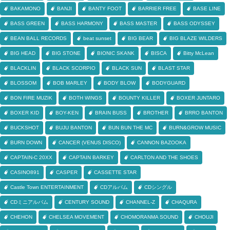
BAKAMONO
BANJI
BANTY FOOT
BARRIER FREE
BASE LINE
BASS GREEN
BASS HARMONY
BASS MASTER
BASS ODYSSEY
BEAN BALL RECORDS
beat sunset
BIG BEAR
BIG BLAZE WILDERS
BIG HEAD
BIG STONE
BIONIC SKANK
BISCA
Bitty McLean
BLACKLIN
BLACK SCORPIO
BLACK SUN
BLAST STAR
BLOSSOM
BOB MARLEY
BODY BLOW
BODYGUARD
BON FIRE MUZIK
BOTH WINGS
BOUNTY KILLER
BOXER JUNTARO
BOXER KID
BOY-KEN
BRAIN BUSS
BROTHER
BRRO BANTON
BUCKSHOT
BUJU BANTON
BUN BUN THE MC
BURN&GROW MUSIC
BURN DOWN
CANCER (VENUS DISCO)
CANNON BAZOOKA
CAPTAIN-C 20XX
CAPTAIN BARKEY
CARLTON AND THE SHOES
CASINO891
CASPER
CASSETTE STAR
Castle Town ENTERTAINMENT
CDアルバム
CDシングル
CDミニアルバム
CENTURY SOUND
CHANNEL-Z
CHAQURA
CHEHON
CHELSEA MOVEMENT
CHOMORANMA SOUND
CHOUJI