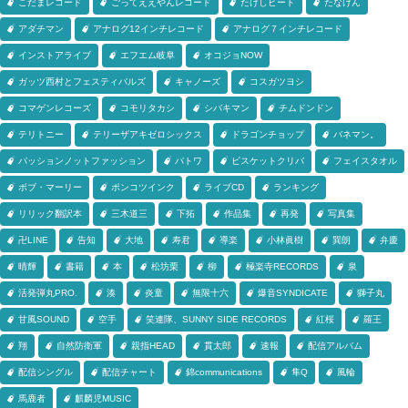
こだまレコード
ごってええやんレコード
たけしビート
たなけん
アダチマン
アナログ12インチレコード
アナログ７インチレコード
インストアライブ
エフエム岐阜
オコジョNOW
ガッツ西村とフェスティバルズ
キャノーズ
コスガツヨシ
コマゲンレコーズ
コモリタカシ
シバキマン
チムドンドン
テリトニー
テリーザアキゼロシックス
ドラゴンチョップ
バネマン。
パッションノットファッション
パトワ
ビスケットクリバ
フェイスタオル
ボブ・マーリー
ポンコツインク
ライブCD
ランキング
リリック翻訳本
三木道三
下拓
作品集
再発
写真集
卍LINE
告知
大地
寿君
導楽
小林眞樹
巽朗
弁慶
晴輝
書籍
本
松坊栗
柳
極楽寺RECORDS
泉
活発弾丸PRO.
湊
炎童
無限十六
爆音SYNDICATE
獅子丸
甘風SOUND
空手
笑連隊、SUNNY SIDE RECORDS
紅桜
羅王
翔
自然防衛軍
親指HEAD
貫太郎
速報
配信アルバム
配信シングル
配信チャート
錦communications
隼Q
風輪
馬鹿者
麒麟児MUSIC