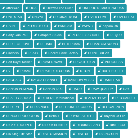
office446
OGA
Okawa&The Ruler
ONEROOTS MUSIC WORKS
ONE STAR
ONGYA
ORIGINAL KOSE
OVER COME
OVERHEAT
P-VINE
P.O.M STUDIO
PAM PAM
PAPA B
papamush
Party Gun Paul
Patapata Studio
PEOPLE'S CHOICE
PEQUU
PERFECT LOVE
PERSIA
PETER MAN
PHANTOM SOUND
Pinchers
PLATY
Pocket Dank Factory
POINT BREAK
Port Royal Market
POWER WAVE
PRIVATE SIGN
PROGRESS
PV
R-MAN
R-RATED RECORDS
R-TONE
RACY BULLET
RAGGA-G
RAGGA CHANNEL
RAINBOW MUSIC
RAM HEAD
RANKIN PUMPKIN
RANKIN TAXI
RAOU
RAW QUALITY
RAY
REALITY SHOCK
REALIZE International
REALIZE POW
RED CARPET
RED EYE
RED SPIDER
RED ZONE RECORDS
REGGAE ZION
RENOX PRODUCTION
Retro-T
RHYME STREET
Rhythm Of Life
RICKY TROOPER
RIDDIM HUNTER
RIDDIM ISLAND
RIME BOX
Rio KIng Life Star
RISE O MISSION
RISE UP
RISING SUN