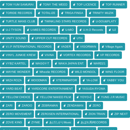
TOM YUM SAMURAI
TONY THE WEED
TOP LICENCE
TOP RUNNER
TORIDE RECORDS
TOTALIZE
TRIGA FINGA
TRINITY MUZIK
TURTLE MANS CLUB
TWINKLING STARS RECORDS
U-DOU&PLATY
U-J TYSON
U-MIES RECORDS
U-MIO
U.H.O Records
UJ
UNITY SOUND
UPPER CUT RECORDS
UTH
V.I.P INTERNATIONAL RECORDS
VADER
VIGORMAN
Village Again
VINYL JUNKIE KREW
ViViNA
VORTEX RECORDS
VP RECORDS
VYBZ KARTEL
WAGGY-T
WAKA JAPAN ENT.
WARD21
WAYNE WONDER
Wheelie RECORDS
WILD MONGOL
WING FLOOR
WIZA ROZA
WOODMAN
XTERMINATOR
YA-LOW
YABBY YOU
YARD BEAT
YARDCORE ENTERTAINMENT
YASUDA RYOMA
YELLOW CHOICE
YELLOW NAKED FILM
YOYO-C
YUNG J.R MUSIC
ZARI
ZAROO
ZEBRAMAN
ZENDAMAN
ZERO
ZERO MOVEMENT
ZEROSEN INTERNATIONAL
ZION TRAIN
ZIP NEXT
ZOVE KING
ZYNIE
あげたがりMusic
あばれ馬RECORDS