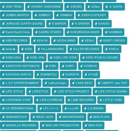
JING TENG
JOHNNY OSBOURNE
Jr.BONG
Jr.Dee
Jr. SANTA
JUMBO MAATCH
JUMBOY
JUNMAN
JUNYA S-STEADY
JURASSIC EARTH SOUND
K'SNIPER
K-SNIPER
KAAGO
Kachi Kachi Crew
KAERU STUDIO
KAKORAGGA MUZIK
KAWMAN
KBB RECORDS
KEH-YA
KEISH UNNO
KEN-U
KENTY GROSS
kette★
KIDD
KILLAMANJARO
KILLER RECORDS
KING-K
KING ASIA
KING JAM
KING LIFE STAR
KING RYUKYU SOUND
KINGSTON DISTRIBUTE
KIRA
KIRRY
KOWICHI
KOYASHI HAIKYU
KUNIMITSU
KUROFIN
KYO虎
L.S.P ENTERTAINMENT
LaBonoCapo
LAKE BEAT
LIBERTY aka TKO
LIFE STYLE
LIFESTYLE
LIFE STYLE PROJECT
LIFE STYLE SOUND
LIGHTNING STAR
LIKE A STREAM
LIME RECORDS
LITTLE CHIBI
LP INTERNATIONAL
LPレコード
Lu-LAR
LUI BRAND
MA$AMATIXXX
MACK JACK
MACROPHAGE
MAD FLAVA
MADHILLS RECORDS
MAD JAP PRODUCTION
MAD KOH