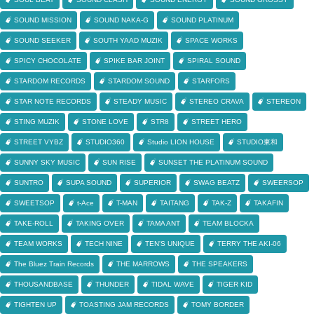
SOUND MISSION
SOUND NAKA-G
SOUND PLATINUM
SOUND SEEKER
SOUTH YAAD MUZIK
SPACE WORKS
SPICY CHOCOLATE
SPIKE BAR JOINT
SPIRAL SOUND
STARDOM RECORDS
STARDOM SOUND
STARFORS
STAR NOTE RECORDS
STEADY MUSIC
STEREO CRAVA
STEREON
STING MUZIK
STONE LOVE
STR8
STREET HERO
STREET VYBZ
STUDIO360
Studio LION HOUSE
STUDIO東和
SUNNY SKY MUSIC
SUN RISE
SUNSET THE PLATINUM SOUND
SUNTRO
SUPA SOUND
SUPERIOR
SWAG BEATZ
SWEERSOP
SWEETSOP
t-Ace
T-MAN
TAITANG
TAK-Z
TAKAFIN
TAKE-ROLL
TAKING OVER
TAMA ANT
TEAM BLOCKA
TEAM WORKS
TECH NINE
TEN'S UNIQUE
TERRY THE AKI-06
The Bluez Train Records
THE MARROWS
THE SPEAKERS
THOUSANDBASE
THUNDER
TIDAL WAVE
TIGER KID
TIGHTEN UP
TOASTING JAM RECORDS
TOMY BORDER