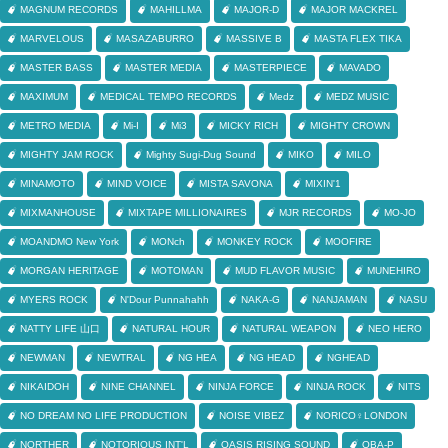
MAGNUM RECORDS
MAHILLMA
MAJOR-D
MAJOR MACKREL
MARVELOUS
MASAZABURRO
MASSIVE B
MASTA FLEX TIKA
MASTER BASS
MASTER MEDIA
MASTERPIECE
MAVADO
MAXIMUM
MEDICAL TEMPO RECORDS
Medz
MEDZ MUSIC
METRO MEDIA
Mi-I
Mi3
MICKY RICH
MIGHTY CROWN
MIGHTY JAM ROCK
Mighty Sugi-Dug Sound
MIKO
MILO
MINAMOTO
MIND VOICE
MISTA SAVONA
MIXIN'1
MIXMANHOUSE
MIXTAPE MILLIONAIRES
MJR RECORDS
MO-JO
MOANDMO New York
MONch
MONKEY ROCK
MOOFIRE
MORGAN HERITAGE
MOTOMAN
MUD FLAVOR MUSIC
MUNEHIRO
MYERS ROCK
N'Dour Punnahahh
NAKA-G
NANJAMAN
NASU
NATTY LIFE 山口
NATURAL HOUR
NATURAL WEAPON
NEO HERO
NEWMAN
NEWTRAL
NG HEA
NG HEAD
NGHEAD
NIKAIDOH
NINE CHANNEL
NINJA FORCE
NINJA ROCK
NITS
NO DREAM NO LIFE PRODUCTION
NOISE VIBEZ
NORICO♀LONDON
NORTHER
NOTORIOUS INT'L
OASIS RISING SOUND
OBA-P