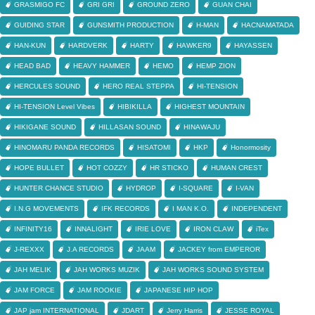
GRASMIGO FC
GRI GRI
GROUND ZERO
GUAN CHAI
GUIDING STAR
GUNSMITH PRODUCTION
H-MAN
HACNAMATADA
HAN-KUN
HARDVERK
HARTY
HAWKER9
HAYASSEN
HEAD BAD
HEAVY HAMMER
HEMO
HEMP ZION
HERCULES SOUND
HERO REAL STEPPA
HI-TENSION
HI-TENSION Level Vibes
HIBIKILLA
HIGHEST MOUNTAIN
HIKIGANE SOUND
HILLASAN SOUND
HINAWAJU
HINOMARU PANDA RECORDS
HISATOMI
HKP
Honormosity
HOPE BULLET
HOT COZZY
HR STICKO
HUMAN CREST
HUNTER CHANCE STUDIO
HYDROP
I-SQUARE
I-VAN
I.N.G MOVEMENTS
IFK RECORDS
I MAN K.O.
INDEPENDENT
INFINITY16
INNALIGHT
IRIE LOVE
IRON CLAW
iTex
J-REXXX
J.A RECORDS
JAAM
JACKEY from EMPEROR
JAH MELIK
JAH WORKS MUZIK
JAH WORKS SOUND SYSTEM
JAM FORCE
JAM ROOKIE
JAPANESE HIP HOP
JAP jam INTERNATIONAL
JDART
Jerry Harris
JESSE ROYAL