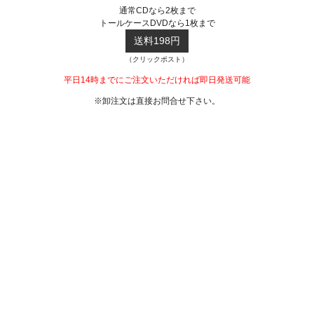
通常CDなら2枚まで
トールケースDVDなら1枚まで
送料198円
（クリックポスト）
平日14時までにご注文いただければ即日発送可能
※卸注文は直接お問合せ下さい。