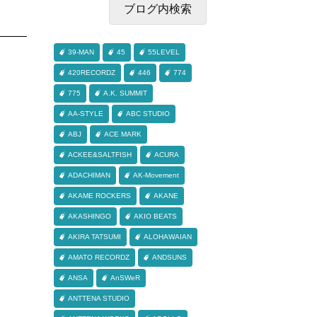
39-MAN
45
55LEVEL
420RECORDZ
446
774
775
A.K. SUMMIT
AA-STYLE
ABC STUDIO
ABJ
ACE MARK
ACKEE&SALTFISH
ACURA
ADACHIMAN
AK-Movement
AKAME ROCKERS
AKANE
AKASHINGO
AKIO BEATS
AKIRA TATSUMI
ALOHAWAIAN
AMATO RECORDZ
ANDSUNS
ANSA
AnSWeR
ANTTENA STUDIO