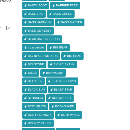
BANTY FOOT
BARRIER FREE
登
BASE LINE
BASS GREEN
BASS HARMONY
BASS MASTER
で、レ
BASS ODYSSEY
BEAN BALL RECORDS
beat sunset
BIG BEAR
BIG BLAZE WILDERS
BIG HEAD
BIG STONE
BIONIC SKANK
BISCA
Bitty McLean
BLACKLIN
BLACK SCORPIO
BLACK SUN
BLAST STAR
BLOSSOM
BOB MARLEY
BODY BLOW
BODYGUARD
BON FIRE MUZIK
BOTH WINGS
BOUNTY KILLER