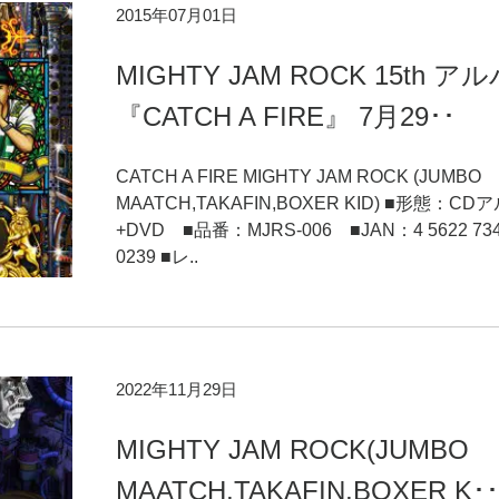
2015年07月01日
MIGHTY JAM ROCK 15th ア
『CATCH A FIRE』 7月29･･
CATCH A FIRE MIGHTY JAM ROCK (JUMBO
MAATCH,TAKAFIN,BOXER KID) ■形態：CD
+DVD ■品番：MJRS-006 ■JAN：4 5622 73
0239 ■レ..
2022年11月29日
MIGHTY JAM ROCK(JUMBO
MAATCH,TAKAFIN,BOXER K･･