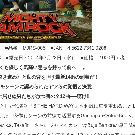
番：MJRS-005 ■JAN：4 5622 7341 0208
S ■発売日：2014年7月23日（水） ■価格：2,000円＋税
くも優しく気高い意志を持って前へ──。
き進め〉と世の背を押す最新14thの到着だ！
をシーンに認められたヤツらの覚悟と決意、
屈せぬ男たちが放つ魂の全12曲──聴け!!
み落とした代名詞『3 THE HARD WAY』を起源に毎夏重ねること1
今作もシーンの前線で活躍するGachapanやAkio Beats、
e az.k.a. Takafin、さらにジャマイカンではBuju Bantonの息子Ma
名ミュージシャンであるEarl “China” Smith日本人sax