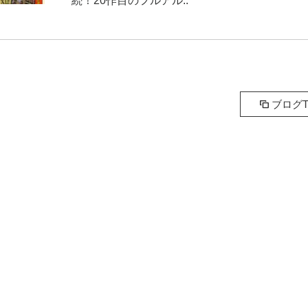
続！20作目のフルアル..
ブログT