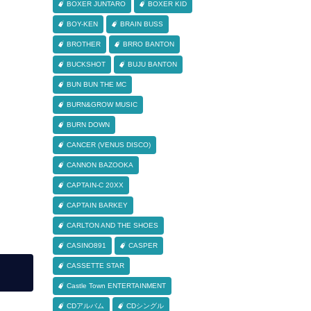
BOXER JUNTARO
BOXER KID
BOY-KEN
BRAIN BUSS
BROTHER
BRRO BANTON
BUCKSHOT
BUJU BANTON
BUN BUN THE MC
BURN&GROW MUSIC
BURN DOWN
CANCER (VENUS DISCO)
CANNON BAZOOKA
CAPTAIN-C 20XX
CAPTAIN BARKEY
CARLTON AND THE SHOES
CASINO891
CASPER
CASSETTE STAR
Castle Town ENTERTAINMENT
CDアルバム
CDシングル