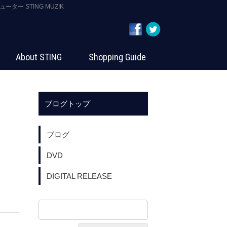
ター STING MUZIK
About STING
Shopping Guide
ブログトップ
ブログ
DVD
DIGITAL RELEASE