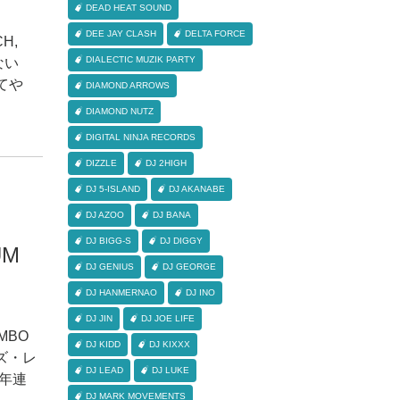
DEAD HEAT SOUND
DEE JAY CLASH
DELTA FORCE
CH,
DIALECTIC MUZIK PARTY
ない
てや
DIAMOND ARROWS
DIAMOND NUTZ
DIGITAL NINJA RECORDS
DIZZLE
DJ 2HIGH
DJ 5-ISLAND
DJ AKANABE
DJ AZOO
DJ BANA
DJ BIGG-S
DJ DIGGY
UM
DJ GENIUS
DJ GEORGE
DJ HANMERNAO
DJ INO
DJ JIN
DJ JOE LIFE
UMBO
DJ KIDD
DJ KIXXX
ーズ・レ
DJ LEAD
DJ LUKE
0年連
DJ MARK MOVEMENTS