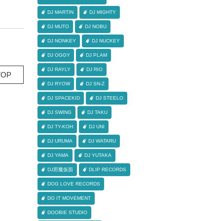
DJ MARTIN
DJ MIGHTY
DJ MUTO
DJ NOBU
DJ NONKEY
DJ NUCKEY
DJ OGGY
DJ PLAM
DJ RAYLY
DJ RIO
OP
DJ RYOW
DJ SN-Z
DJ SPACEKID
DJ STEELO
DJ SWING
DJ TAKU
DJ TY-KOH
DJ UNI
DJ URUMA
DJ WATARU
DJ YAMA
DJ YUTAKA
DJ邪魔仮面
DLIP RECORDS
DOG LOVE RECORDS
DO IT MOVEMENT
DOOBIE STUDIO