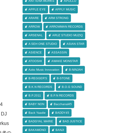
ANTTENA WORKS
APOLLO
APPLE EYE
APPLY MUSIC
ARARE
ARM STRONG
ARROW
ARROWMAN RECORDS
ARSENAL
ARUZ STUDIO MUZIQ
A SEH ONE STUDIO
ASIAN STAR
ASIENCE
ASSASSIN
ATOOSHI
AWAKE MONSTAR
Azito Music Innovation
B-NINJAH
B-REGGER'S
B-STONE
B.K.N RECORDS
B.O.G SOUND
B.P.2011
B.P.N RECORDS
4
BABY NON
Bacchanal45
Back Yaadie
BADDY45
DJ
BADGYAL MARIE
BAD JUSTICE
rkus
BAKAMONO
BANJI
奏者の