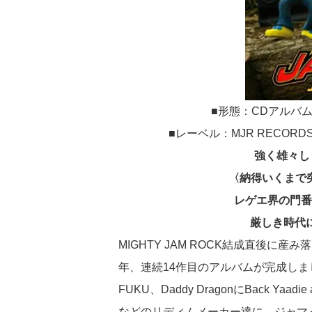
■形態：CDアルバム ■品
■レーベル：MJR RECORD
強く雄々し
〈納得いくまで突
レゲエ界の門番
厳しき時代に
MIGHTY JAM ROCK結成直後に産
年、連続14作目のアルバムが完成しました。
FUKU、Daddy DragonにBack Yaadi
などのリディムメーカー達に、ジャマイカの有