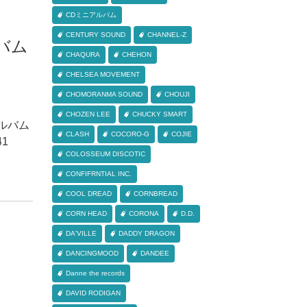
CDミニアルバム
CENTURY SOUND
CHANNEL-Z
ルバム
CHAQURA
CHEHON
CHELSEA MOVEMENT
CHOMORANMA SOUND
CHOUJI
CHOZEN LEE
CHUCKY SMART
アルバム
CLASH
COCORO-G
COJIE
41
COLOSSEUM DISCOTIC
CONFIFRNTIAL INC.
COOL DREAD
CORNBREAD
CORN HEAD
CORONA
D.D.
DA'VILLE
DADDY DRAGON
DANCINGMOOD
DANDEE
Danne the records
DAVID RODIGAN