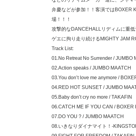
弁慶などが参加！！客演ではBOXER KI
場！！！
攻撃的なDANCEHALLリディムに重
ゲエに拘り走り続けるMIGHTY JAM
Track List:
01.No Retreat No Surrender / JUMB
02.Action speaks / JUMBO MAATCH
03.You don’t love me anymore / BOXE
04.RED HOT SUNSET / JUMBO MAAT
05.Baby don’t cry no more / TAKAFIN
06.CATCH ME IF YOU CAN / BOXER
07.DO YOU ? / JUMBO MAATCH
08.いきなりダイナマイト！-KINGSTON MIX
09.FIGHT FOR FREEDOM / TAKAFIN