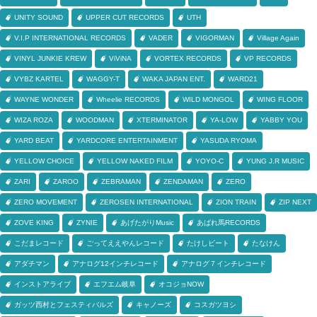
UNITY SOUND
UPPER CUT RECORDS
UTH
V.I.P INTERNATIONAL RECORDS
VADER
VIGORMAN
Village Again
VINYL JUNKIE KREW
ViViNA
VORTEX RECORDS
VP RECORDS
VYBZ KARTEL
WAGGY-T
WAKA JAPAN ENT.
WARD21
WAYNE WONDER
Wheelie RECORDS
WILD MONGOL
WING FLOOR
WIZA ROZA
WOODMAN
XTERMINATOR
YA-LOW
YABBY YOU
YARD BEAT
YARDCORE ENTERTAINMENT
YASUDA RYOMA
YELLOW CHOICE
YELLOW NAKED FILM
YOYO-C
YUNG J.R MUSIC
ZARI
ZAROO
ZEBRAMAN
ZENDAMAN
ZERO
ZERO MOVEMENT
ZEROSEN INTERNATIONAL
ZION TRAIN
ZIP NEXT
ZOVE KING
ZYNIE
あげたがりMusic
あばれ馬RECORDS
こだまレコード
ごってええやんレコード
たけしビート
たなけん
アダチマン
アナログ12インチレコード
アナログ７インチレコード
インストアライブ
エフエム岐阜
オコジョNOW
ガッツ西村とフェスティバルズ
キャノーズ
コスガツヨシ