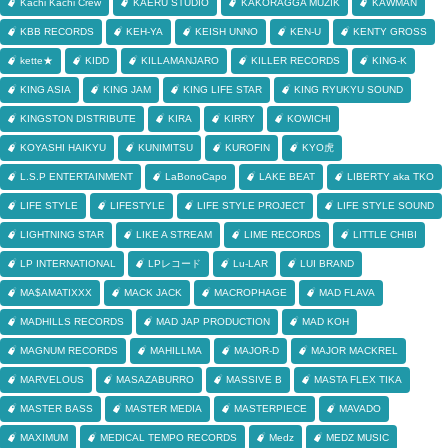
Kachi Kachi Crew
KAERU STUDIO
KAKORAGGA MUZIK
KAWMAN
KBB RECORDS
KEH-YA
KEISH UNNO
KEN-U
KENTY GROSS
kette★
KIDD
KILLAMANJARO
KILLER RECORDS
KING-K
KING ASIA
KING JAM
KING LIFE STAR
KING RYUKYU SOUND
KINGSTON DISTRIBUTE
KIRA
KIRRY
KOWICHI
KOYASHI HAIKYU
KUNIMITSU
KUROFIN
KYO虎
L.S.P ENTERTAINMENT
LaBonoCapo
LAKE BEAT
LIBERTY aka TKO
LIFE STYLE
LIFESTYLE
LIFE STYLE PROJECT
LIFE STYLE SOUND
LIGHTNING STAR
LIKE A STREAM
LIME RECORDS
LITTLE CHIBI
LP INTERNATIONAL
LPレコード
Lu-LAR
LUI BRAND
MA$AMATIXXX
MACK JACK
MACROPHAGE
MAD FLAVA
MADHILLS RECORDS
MAD JAP PRODUCTION
MAD KOH
MAGNUM RECORDS
MAHILLMA
MAJOR-D
MAJOR MACKREL
MARVELOUS
MASAZABURRO
MASSIVE B
MASTA FLEX TIKA
MASTER BASS
MASTER MEDIA
MASTERPIECE
MAVADO
MAXIMUM
MEDICAL TEMPO RECORDS
Medz
MEDZ MUSIC