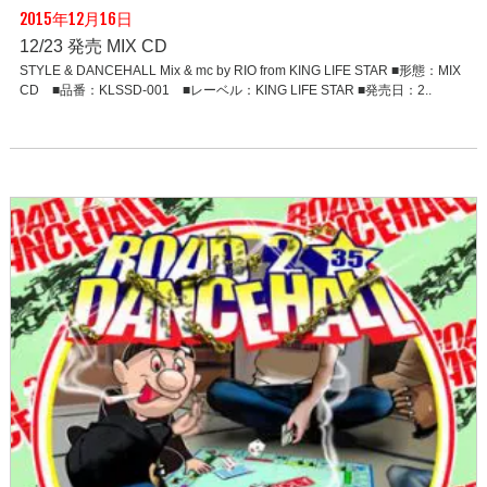
2015年12月16日
12/23 発売 MIX CD
STYLE & DANCEHALL Mix & mc by RIO from KING LIFE STAR ■形態：MIX
CD ■品番：KLSSD-001 ■レーベル：KING LIFE STAR ■発売日：2..