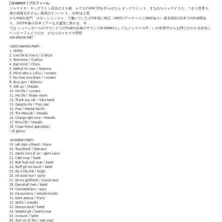
[ DJ KENNY ] プロフィール
ジャマイカ・キングストン在住の２９歳 レゲエのMIX CDを作らせたら キングストン１、すなわちジャマイカ１、つまり世界１。
他の追随を許さない孤高のナンバー１。10年ほど前
からMIXの名門「カセットニンジャ」で働いていたが5年前に独立（HWTのアーケードにSHOPあり）過去3回の日本でのPLAY歴あ
り、2009年春の日本ツアーも大盛況に終わる。今
では ショーンポールのサウンドでのPLAYや自身のサウンドDJ KENNYとしてもジャマイカ中、いや世界中からお呼びがかかる存在に
ベィビーフェイスだか かなりのイケイケ野郎
YUH KNOW DAT?
<GOD MAKING PART>
1. INTRO
2. Live life & love it / G whizz
3. Tomorrow / G whizz
4. Bad mind / Chino
5. Defend mi own / Bramma
6. Mind who u a diss / I‐octane
7. No love inna them / I‐octane
8. Buss gun / Aidonia
9. SGll up / Mavado
10. My life / I‐octane
11. My life / Shawn storm
12. Thank you jah / Vybz kartel
13. Gangsta city / Pop caan
14. Pray / Merital family
15. The Messiah / Mavado
16. Change right now / Mavado
17. Nine life / Mavado
18. Cyaan friend again(Dub)
/ Di genius
<DJ KENNY PART>
19. seh dem a friend / rhyno
20. True friend / Demarco
21. Hands inna di air / agent sasco
22. Cake soap / kartel
23. Nah fuck nuh man / kartel
24. Nuff gal me touch / kartel
25. Do it like dat / bugle
26. Mi body hot / cecile
27. Be my girlfriend / Liquid Soul
28. Dancehall hero / kartel
29. CounteracGon / eppy
30. Fat punanny / leeside/mysGc
31. Every avenue / rhyno
32. Stulla / mavado
33. Dumpa truck / kartel
34. Greatest gal / beenie man
35. Insecure / laden
36. Turn on di fire / sean paul