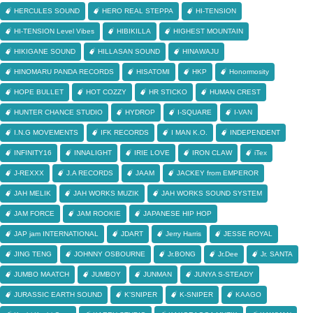
HERCULES SOUND
HERO REAL STEPPA
HI-TENSION
HI-TENSION Level Vibes
HIBIKILLA
HIGHEST MOUNTAIN
HIKIGANE SOUND
HILLASAN SOUND
HINAWAJU
HINOMARU PANDA RECORDS
HISATOMI
HKP
Honormosity
HOPE BULLET
HOT COZZY
HR STICKO
HUMAN CREST
HUNTER CHANCE STUDIO
HYDROP
I-SQUARE
I-VAN
I.N.G MOVEMENTS
IFK RECORDS
I MAN K.O.
INDEPENDENT
INFINITY16
INNALIGHT
IRIE LOVE
IRON CLAW
iTex
J-REXXX
J.A RECORDS
JAAM
JACKEY from EMPEROR
JAH MELIK
JAH WORKS MUZIK
JAH WORKS SOUND SYSTEM
JAM FORCE
JAM ROOKIE
JAPANESE HIP HOP
JAP jam INTERNATIONAL
JDART
Jerry Harris
JESSE ROYAL
JING TENG
JOHNNY OSBOURNE
Jr.BONG
Jr.Dee
Jr. SANTA
JUMBO MAATCH
JUMBOY
JUNMAN
JUNYA S-STEADY
JURASSIC EARTH SOUND
K'SNIPER
K-SNIPER
KAAGO