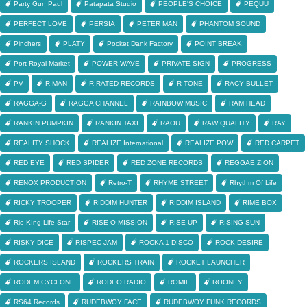
Party Gun Paul
Patapata Studio
PEOPLE'S CHOICE
PEQUU
PERFECT LOVE
PERSIA
PETER MAN
PHANTOM SOUND
Pinchers
PLATY
Pocket Dank Factory
POINT BREAK
Port Royal Market
POWER WAVE
PRIVATE SIGN
PROGRESS
PV
R-MAN
R-RATED RECORDS
R-TONE
RACY BULLET
RAGGA-G
RAGGA CHANNEL
RAINBOW MUSIC
RAM HEAD
RANKIN PUMPKIN
RANKIN TAXI
RAOU
RAW QUALITY
RAY
REALITY SHOCK
REALIZE International
REALIZE POW
RED CARPET
RED EYE
RED SPIDER
RED ZONE RECORDS
REGGAE ZION
RENOX PRODUCTION
Retro-T
RHYME STREET
Rhythm Of Life
RICKY TROOPER
RIDDIM HUNTER
RIDDIM ISLAND
RIME BOX
Rio KIng Life Star
RISE O MISSION
RISE UP
RISING SUN
RISKY DICE
RISPEC JAM
ROCKA 1 DISCO
ROCK DESIRE
ROCKERS ISLAND
ROCKERS TRAIN
ROCKET LAUNCHER
RODEM CYCLONE
RODEO RADIO
ROMIE
ROONEY
RS64 Records
RUDEBWOY FACE
RUDEBWOY FUNK RECORDS