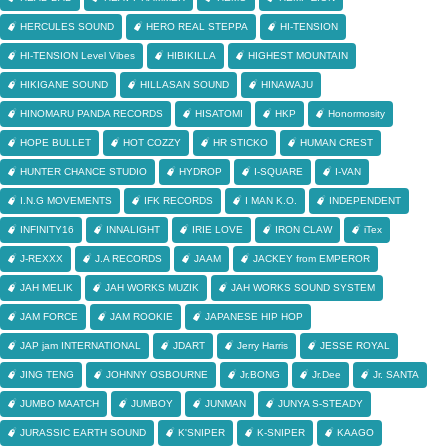
HERCULES SOUND
HERO REAL STEPPA
HI-TENSION
HI-TENSION Level Vibes
HIBIKILLA
HIGHEST MOUNTAIN
HIKIGANE SOUND
HILLASAN SOUND
HINAWAJU
HINOMARU PANDA RECORDS
HISATOMI
HKP
Honormosity
HOPE BULLET
HOT COZZY
HR STICKO
HUMAN CREST
HUNTER CHANCE STUDIO
HYDROP
I-SQUARE
I-VAN
I.N.G MOVEMENTS
IFK RECORDS
I MAN K.O.
INDEPENDENT
INFINITY16
INNALIGHT
IRIE LOVE
IRON CLAW
iTex
J-REXXX
J.A RECORDS
JAAM
JACKEY from EMPEROR
JAH MELIK
JAH WORKS MUZIK
JAH WORKS SOUND SYSTEM
JAM FORCE
JAM ROOKIE
JAPANESE HIP HOP
JAP jam INTERNATIONAL
JDART
Jerry Harris
JESSE ROYAL
JING TENG
JOHNNY OSBOURNE
Jr.BONG
Jr.Dee
Jr. SANTA
JUMBO MAATCH
JUMBOY
JUNMAN
JUNYA S-STEADY
JURASSIC EARTH SOUND
K'SNIPER
K-SNIPER
KAAGO