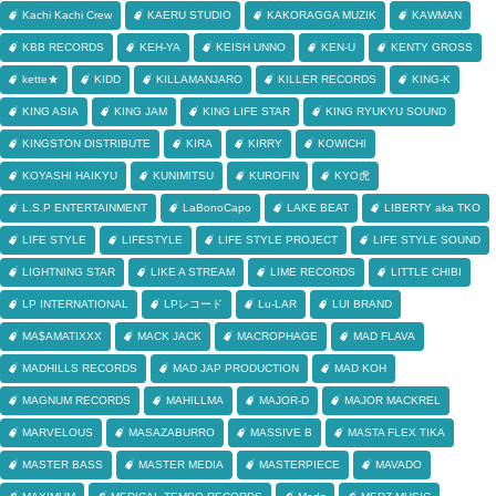
Kachi Kachi Crew
KAERU STUDIO
KAKORAGGA MUZIK
KAWMAN
KBB RECORDS
KEH-YA
KEISH UNNO
KEN-U
KENTY GROSS
kette★
KIDD
KILLAMANJARO
KILLER RECORDS
KING-K
KING ASIA
KING JAM
KING LIFE STAR
KING RYUKYU SOUND
KINGSTON DISTRIBUTE
KIRA
KIRRY
KOWICHI
KOYASHI HAIKYU
KUNIMITSU
KUROFIN
KYO虎
L.S.P ENTERTAINMENT
LaBonoCapo
LAKE BEAT
LIBERTY aka TKO
LIFE STYLE
LIFESTYLE
LIFE STYLE PROJECT
LIFE STYLE SOUND
LIGHTNING STAR
LIKE A STREAM
LIME RECORDS
LITTLE CHIBI
LP INTERNATIONAL
LPレコード
Lu-LAR
LUI BRAND
MA$AMATIXXX
MACK JACK
MACROPHAGE
MAD FLAVA
MADHILLS RECORDS
MAD JAP PRODUCTION
MAD KOH
MAGNUM RECORDS
MAHILLMA
MAJOR-D
MAJOR MACKREL
MARVELOUS
MASAZABURRO
MASSIVE B
MASTA FLEX TIKA
MASTER BASS
MASTER MEDIA
MASTERPIECE
MAVADO