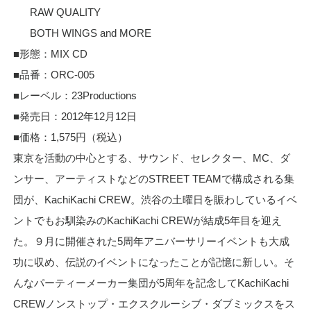
RAW QUALITY
BOTH WINGS and MORE
■形態：MIX CD
■品番：ORC-005
■レーベル：23Productions
■発売日：2012年12月12日
■価格：1,575円（税込）
東京を活動の中心とする、サウンド、セレクター、MC、ダ
ンサー、アーティストなどのSTREET TEAMで構成される集
団が、KachiKachi CREW。渋谷の土曜日を賑わしているイベ
ントでもお馴染みのKachiKachi CREWが結成5年目を迎え
た。９月に開催された5周年アニバーサリーイベントも大成
功に収め、伝説のイベントになったことが記憶に新しい。そ
んなパーティーメーカー集団が5周年を記念してKachiKachi
CREWノンストップ・エクスクルーシブ・ダブミックスをス