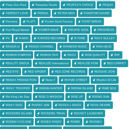
Party Gun Paul
Patapata Studio
PEOPLE'S CHOICE
PEQUU
PERFECT LOVE
PERSIA
PETER MAN
PHANTOM SOUND
Pinchers
PLATY
Pocket Dank Factory
POINT BREAK
Port Royal Market
POWER WAVE
PRIVATE SIGN
PROGRESS
PV
R-MAN
R-RATED RECORDS
R-TONE
RACY BULLET
RAGGA-G
RAGGA CHANNEL
RAINBOW MUSIC
RAM HEAD
RANKIN PUMPKIN
RANKIN TAXI
RAOU
RAW QUALITY
RAY
REALITY SHOCK
REALIZE International
REALIZE POW
RED CARPET
RED EYE
RED SPIDER
RED ZONE RECORDS
REGGAE ZION
RENOX PRODUCTION
Retro-T
RHYME STREET
Rhythm Of Life
RICKY TROOPER
RIDDIM HUNTER
RIDDIM ISLAND
RIME BOX
Rio KIng Life Star
RISE O MISSION
RISE UP
RISING SUN
RISKY DICE
RISPEC JAM
ROCKA 1 DISCO
ROCK DESIRE
ROCKERS ISLAND
ROCKERS TRAIN
ROCKET LAUNCHER
RODEM CYCLONE
RODEO RADIO
ROMIE
ROONEY