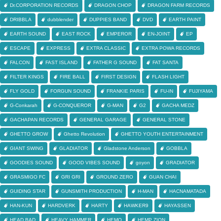
Dr.CORPORATION RECORDS
DRAGON CHOP
DRAGON FARM RECORDS
DRIBBLA
dubblender
DUPPIES BAND
DVD
EARTH PAINT
EARTH SOUND
EAST ROCK
EMPEROR
EN-JOINT
EP
ESCAPE
EXPRESS
EXTRA CLASSIC
EXTRA POWA RECORDS
FALCON
FAST ISLAND
FATHER G SOUND
FAT SANTA
FILTER KINGS
FIRE BALL
FIRST DESIGN
FLASH LIGHT
FLY GOLD
FORGUN SOUND
FRANKIE PARIS
FU-IN
FUJIYAMA
G-Conkarah
G-CONQUEROR
G-MAN
G2
GACHA MEDZ
GACHAPAN RECORDS
GENERAL GARAGE
GENERAL STONE
GHETTO GROW
Ghetto Revolution
GHETTO YOUTH ENTERTAINMENT
GIANT SWING
GLADIATOR
Gladstone Anderson
GOBBLA
GOODIES SOUND
GOOD VIBES SOUND
goyon
GRADIATOR
GRASMIGO FC
GRI GRI
GROUND ZERO
GUAN CHAI
GUIDING STAR
GUNSMITH PRODUCTION
H-MAN
HACNAMATADA
HAN-KUN
HARDVERK
HARTY
HAWKER9
HAYASSEN
HEAD BAD
HEAVY HAMMER
HEMO
HEMP ZION