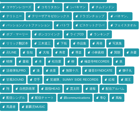
コマゲンレコーズ
コモリタカシ
シバキマン
チムドンドン
テリトニー
テリーザアキゼロシックス
ドラゴンチョップ
バネマン。
パッションノットファッション
パトワ
ビスケットクリバ
フェイスタオル
ボブ・マーリー
ポンコツインク
ライブCD
ランキング
リリック翻訳本
三木道三
下拓
作品集
再発
写真集
卍LINE
告知
大地
寿君
導楽
小林眞樹
巽朗
弁慶
晴輝
書籍
本
松坊栗
柳
極楽寺RECORDS
泉
活発弾丸PRO.
湊
炎童
無限十六
爆音SYNDICATE
獅子丸
甘風SOUND
空手
笑連隊、SUNNY SIDE RECORDS
紅桜
羅王
翔
自然防衛軍
親指HEAD
貫太郎
速報
配信アルバム
配信シングル
配信チャート
錦communications
隼Q
風輪
馬鹿者
麒麟児MUSIC