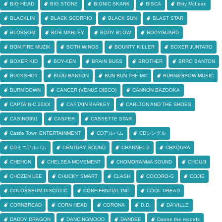
BIG HEAD
BIG STONE
BIONIC SKANK
BISCA
Bitty McLean
BLACKLIN
BLACK SCORPIO
BLACK SUN
BLAST STAR
BLOSSOM
BOB MARLEY
BODY BLOW
BODYGUARD
BON FIRE MUZIK
BOTH WINGS
BOUNTY KILLER
BOXER JUNTARO
BOXER KID
BOY-KEN
BRAIN BUSS
BROTHER
BRRO BANTON
BUCKSHOT
BUJU BANTON
BUN BUN THE MC
BURN&GROW MUSIC
BURN DOWN
CANCER (VENUS DISCO)
CANNON BAZOOKA
CAPTAIN-C 20XX
CAPTAIN BARKEY
CARLTON AND THE SHOES
CASINO891
CASPER
CASSETTE STAR
Castle Town ENTERTAINMENT
CDアルバム
CDシングル
CDミニアルバム
CENTURY SOUND
CHANNEL-Z
CHAQURA
CHEHON
CHELSEA MOVEMENT
CHOMORANMA SOUND
CHOUJI
CHOZEN LEE
CHUCKY SMART
CLASH
COCORO-G
COJIE
COLOSSEUM DISCOTIC
CONFIFRNTIAL INC.
COOL DREAD
CORNBREAD
CORN HEAD
CORONA
D.D.
DA'VILLE
DADDY DRAGON
DANCINGMOOD
DANDEE
Danne the records