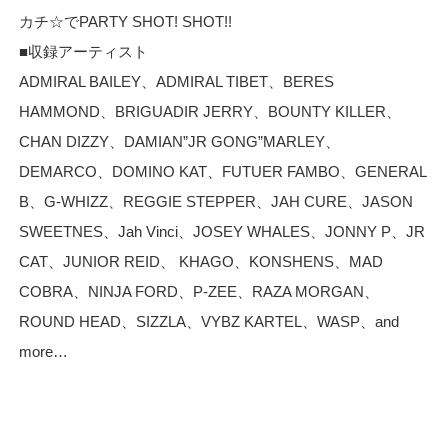
カチ☆でPARTY SHOT! SHOT!!
■収録アーティスト
ADMIRAL BAILEY、ADMIRAL TIBET、BERES
HAMMOND、BRIGUADIR JERRY、BOUNTY KILLER、
CHAN DIZZY、DAMIAN”JR GONG”MARLEY、
DEMARCO、DOMINO KAT、FUTUER FAMBO、GENERAL
B、G-WHIZZ、REGGIE STEPPER、JAH CURE、JASON
SWEETNES、Jah Vinci、JOSEY WHALES、JONNY P、JR
CAT、JUNIOR REID、 KHAGO、KONSHENS、MAD
COBRA、NINJA FORD、P-ZEE、RAZA MORGAN、
ROUND HEAD、SIZZLA、VYBZ KARTEL、WASP、and
more…