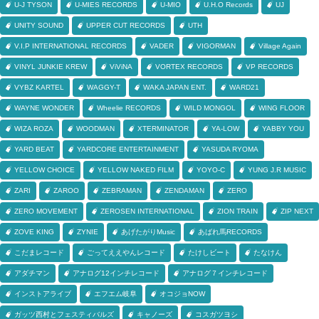
U-J TYSON
U-MIES RECORDS
U-MIO
U.H.O Records
UJ
UNITY SOUND
UPPER CUT RECORDS
UTH
V.I.P INTERNATIONAL RECORDS
VADER
VIGORMAN
Village Again
VINYL JUNKIE KREW
ViViNA
VORTEX RECORDS
VP RECORDS
VYBZ KARTEL
WAGGY-T
WAKA JAPAN ENT.
WARD21
WAYNE WONDER
Wheelie RECORDS
WILD MONGOL
WING FLOOR
WIZA ROZA
WOODMAN
XTERMINATOR
YA-LOW
YABBY YOU
YARD BEAT
YARDCORE ENTERTAINMENT
YASUDA RYOMA
YELLOW CHOICE
YELLOW NAKED FILM
YOYO-C
YUNG J.R MUSIC
ZARI
ZAROO
ZEBRAMAN
ZENDAMAN
ZERO
ZERO MOVEMENT
ZEROSEN INTERNATIONAL
ZION TRAIN
ZIP NEXT
ZOVE KING
ZYNIE
あげたがりMusic
あばれ馬RECORDS
こだまレコード
ごってええやんレコード
たけしビート
たなけん
アダチマン
アナログ12インチレコード
アナログ７インチレコード
インストアライブ
エフエム岐阜
オコジョNOW
ガッツ西村とフェスティバルズ
キャノーズ
コスガツヨシ