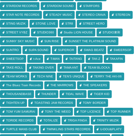
STARDOM RECORDS
STARDOM SOUND
STARFORS
STAR NOTE RECORDS
STEADY MUSIC
STEREO CRAVA
STEREON
STING MUZIK
STONE LOVE
STR8
STREET HERO
STREET VYBZ
STUDIO360
Studio LION HOUSE
STUDIO東和
SUNNY SKY MUSIC
SUN RISE
SUNSET THE PLATINUM SOUND
SUNTRO
SUPA SOUND
SUPERIOR
SWAG BEATZ
SWEERSOP
SWEETSOP
t-Ace
T-MAN
TAITANG
TAK-Z
TAKAFIN
TAKE-ROLL
TAKING OVER
TAMA ANT
TEAM BLOCKA
TEAM WORKS
TECH NINE
TEN'S UNIQUE
TERRY THE AKI-06
The Bluez Train Records
THE MARROWS
THE SPEAKERS
THOUSANDBASE
THUNDER
TIDAL WAVE
TIGER KID
TIGHTEN UP
TOASTING JAM RECORDS
TOMY BORDER
TOM YUM SAMURAI
TONY THE WEED
TOP LICENCE
TOP RUNNER
TORIDE RECORDS
TOTALIZE
TRIGA FINGA
TRINITY MUZIK
TURTLE MANS CLUB
TWINKLING STARS RECORDS
U-DOU&PLATY