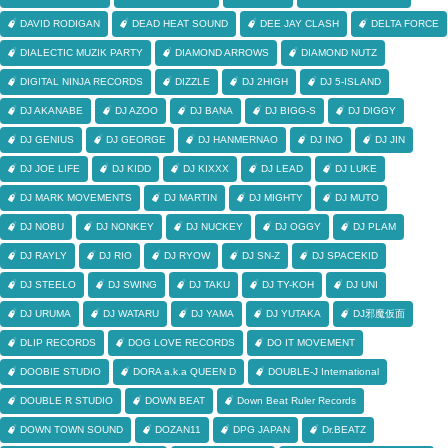
DAVID RODIGAN
DEAD HEAT SOUND
DEE JAY CLASH
DELTA FORCE
DIALECTIC MUZIK PARTY
DIAMOND ARROWS
DIAMOND NUTZ
DIGITAL NINJA RECORDS
DIZZLE
DJ 2HIGH
DJ 5-ISLAND
DJ AKANABE
DJ AZOO
DJ BANA
DJ BIGG-S
DJ DIGGY
DJ GENIUS
DJ GEORGE
DJ HANMERNAO
DJ INO
DJ JIN
DJ JOE LIFE
DJ KIDD
DJ KIXXX
DJ LEAD
DJ LUKE
DJ MARK MOVEMENTS
DJ MARTIN
DJ MIGHTY
DJ MUTO
DJ NOBU
DJ NONKEY
DJ NUCKEY
DJ OGGY
DJ PLAM
DJ RAYLY
DJ RIO
DJ RYOW
DJ SN-Z
DJ SPACEKID
DJ STEELO
DJ SWING
DJ TAKU
DJ TY-KOH
DJ UNI
DJ URUMA
DJ WATARU
DJ YAMA
DJ YUTAKA
DJ邪魔仮面
DLIP RECORDS
DOG LOVE RECORDS
DO IT MOVEMENT
DOOBIE STUDIO
DORA a.k.a QUEEN D
DOUBLE-J International
DOUBLE R STUDIO
DOWN BEAT
Down Beat Ruler Records
DOWN TOWN SOUND
DOZAN11
DPG JAPAN
Dr.BEATZ