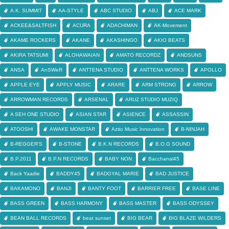
A.K. SUMMIT
AA-STYLE
ABC STUDIO
ABJ
ACE MARK
ACKEE&SALTFISH
ACURA
ADACHIMAN
AK-Movement
AKAME ROCKERS
AKANE
AKASHINGO
AKIO BEATS
AKIRA TATSUMI
ALOHAWAIAN
AMATO RECORDZ
ANDSUNS
ANSA
AnSWeR
ANTTENA STUDIO
ANTTENA WORKS
APOLLO
APPLE EYE
APPLY MUSIC
ARARE
ARM STRONG
ARROW
ARROWMAN RECORDS
ARSENAL
ARUZ STUDIO MUZIQ
A SEH ONE STUDIO
ASIAN STAR
ASIENCE
ASSASSIN
ATOOSHI
AWAKE MONSTAR
Azito Music Innovation
B-NINJAH
B-REGGER'S
B-STONE
B.K.N RECORDS
B.O.G SOUND
B.P.2011
B.P.N RECORDS
BABY NON
Bacchanal45
Back Yaadie
BADDY45
BADGYAL MARIE
BAD JUSTICE
BAKAMONO
BANJI
BANTY FOOT
BARRIER FREE
BASE LINE
BASS GREEN
BASS HARMONY
BASS MASTER
BASS ODYSSEY
BEAN BALL RECORDS
beat sunset
BIG BEAR
BIG BLAZE WILDERS