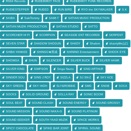
RS64 Records
RUDEBWOY FACE
RUDEBWOY FUNK RECORDS
RUDIESTEPPER
RUEED
RUN BIRD
RYO the SKYWALKER
S.K
SAIBA
SakiTommy
SAMI-T
SATIAN MUSIC PRODUCTION
SATIAN MUZIK PRODUCTION
SATIAN STUDIO
SATTO
SCORCHER HI FI
SCORPION
SEASIDE ENT RECORDS
SERPENT
SEVEN STAR
SHADOW SHOGUN
SHADY
Shalom
shantylife山口
SHIBA YANKEE
SHINGO★西成
SHINING Entertainment
SHOCK EYE
SHOWGA
SHUN
SILENCER
SILVER BUCK
SILVER HAWK
SILVER KING
SIMPSON
Singa Naoto
SING ARTHUR
SINGER SOU
SING J ROY
SIZZLA
SJ SN-Z
SKY ACE
SKY GREEN
SKY HIGH
SLY&ROBBIE
SMG
SNOB
SOCA
SOCKS
SOLID GROUND
SOLLA RAY
SONIC BOOM
SOUL BEAT
SOUND CLASH
SOUND ENERGY
SOUND GROSSY
SOUND MISSION
SOUND NAKA-G
SOUND PLATINUM
SOUND SEEKER
SOUTH YAAD MUZIK
SPACE WORKS
SPICY CHOCOLATE
SPIKE BAR JOINT
SPIRAL SOUND