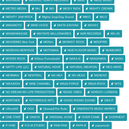
MAXIMUM
MEDICAL TEMPO RECORDS
Medz
MEDZ MUSIC
METRO MEDIA
Mi-I
Mi3
MICKY RICH
MIGHTY CROWN
MIGHTY JAM ROCK
Mighty Sugi-Dug Sound
MIKO
MILO
MINAMOTO
MIND VOICE
MISTA SAVONA
MIXIN'1
MIXMANHOUSE
MIXTAPE MILLIONAIRES
MJR RECORDS
MO-JO
MOANDMO New York
MONch
MONKEY ROCK
MOOFIRE
MORGAN HERITAGE
MOTOMAN
MUD FLAVOR MUSIC
MUNEHIRO
MYERS ROCK
N'Dour Punnahahh
NAKA-G
NANJAMAN
NASU
NATTY LIFE 山口
NATURAL HOUR
NATURAL WEAPON
NEO HERO
NEWMAN
NEWTRAL
NG HEA
NG HEAD
NGHEAD
NIKAIDOH
NINE CHANNEL
NINJA FORCE
NINJA ROCK
NITS
NO DREAM NO LIFE PRODUCTION
NOISE VIBEZ
NORICO♀LONDON
NORTHER
NOTORIOUS INT'L
OASIS RISING SOUND
OBA-P
office446
OGA
Okawa&The Ruler
ONEROOTS MUSIC WORKS
ONE STAR
ONGYA
ORIGINAL KOSE
OVER COME
OVERHEAT
P-VINE
P.O.M STUDIO
PAM PAM
PAPA B
papamush