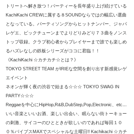
トリートへ解き放つ！パーティーを長年盛り上げ続けている
KachiKachi CREWに属する８SOUNDならではの幅広い選曲
となっている。パーティソングからヒットナンバー、ジャパ
レゲエ、ビックチューンまでよりどりみどり７３曲をノンス
トップ収録。クラブ初心者からプレイヤーまで誰でも楽しめ
るハズレなしの鉄板シリーズがココに君臨！！
《KachiKachi ☆カチカチ☆とは？》
TOKYO STREET TEAM がIRIEな空間を創り出す新感覚レゲ
エイベント
ネオンが輝く夜の渋谷で始まる☆☆☆ TOKYO SWAG IN
PARTY☆☆☆
Reggaeを中心にHipHop,R&B,DubStep,Pop,Electronic、etc…
いい音楽といいお酒、楽しい出会い、眠らない街トーキョー
の刺激、サイコーのひとときが欲しいのであれば毎回１０
０％バイブスMAXでスペシャルな土曜日!! Kachikachi ☆カチ