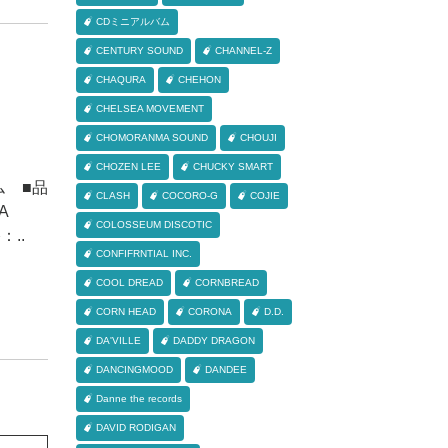
CDミニアルバム
CENTURY SOUND
CHANNEL-Z
CHAQURA
CHEHON
CHELSEA MOVEMENT
CHOMORANMA SOUND
CHOUJI
CHOZEN LEE
CHUCKY SMART
ム ■品
CLASH
COCORO-G
COJIE
A
COLOSSEUM DISCOTIC
：..
CONFIFRNTIAL INC.
COOL DREAD
CORNBREAD
CORN HEAD
CORONA
D.D.
DA'VILLE
DADDY DRAGON
DANCINGMOOD
DANDEE
Danne the records
DAVID RODIGAN