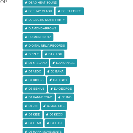
OP
DEAD HEAT SOUND
DEE JAY CLASH
DELTA FORCE
DIALECTIC MUZIK PARTY
DIAMOND ARROWS
DIAMOND NUTZ
DIGITAL NINJA RECORDS
DIZZLE
DJ 2HIGH
DJ 5-ISLAND
DJ AKANABE
DJ AZOO
DJ BANA
DJ BIGG-S
DJ DIGGY
DJ GENIUS
DJ GEORGE
DJ HANMERNAO
DJ INO
DJ JIN
DJ JOE LIFE
DJ KIDD
DJ KIXXX
DJ LEAD
DJ LUKE
DJ MARK MOVEMENTS