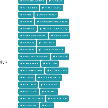
ANTTENA WORKS
APOLLO
APPLE EYE
APPLY MUSIC
ARARE
ARM STRONG
ARROW
ARROWMAN RECORDS
ARSENAL
ARUZ STUDIO MUZIQ
A SEH ONE STUDIO
ASIAN STAR
ASIENCE
ASSASSIN
ATOOSHI
AWAKE MONSTAR
Azito Music Innovation
B-NINJAH
達が
B-REGGER'S
B-STONE
B.K.N RECORDS
B.O.G SOUND
L
B.P.2011
B.P.N RECORDS
BABY NON
Bacchanal45
Back Yaadie
BADDY45
BADGYAL MARIE
BAD JUSTICE
BAKAMONO
BANJI