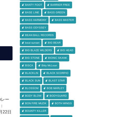
BANTY FOOT
BARRIER FREE
BASE LINE
BASS GREEN
BASS HARMONY
BASS MASTER
BASS ODYSSEY
BEAN BALL RECORDS
beat sunset
BIG BEAR
BIG BLAZE WILDERS
BIG HEAD
BIG STONE
BIONIC SKANK
BISCA
Bitty McLean
BLACKLIN
BLACK SCORPIO
BLACK SUN
BLAST STAR
BLOSSOM
BOB MARLEY
BODY BLOW
BODYGUARD
■レー
BON FIRE MUZIK
BOTH WINGS
日：
BOUNTY KILLER
月22日