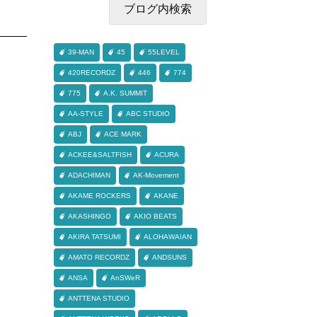
39-MAN
45
55LEVEL
420RECORDZ
446
774
775
A.K. SUMMIT
AA-STYLE
ABC STUDIO
ABJ
ACE MARK
ACKEE&SALTFISH
ACURA
ADACHIMAN
AK-Movement
AKAME ROCKERS
AKANE
AKASHINGO
AKIO BEATS
AKIRA TATSUMI
ALOHAWAIAN
AMATO RECORDZ
ANDSUNS
ANSA
AnSWeR
ANTTENA STUDIO