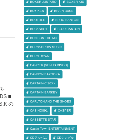
BOXER JUNTARO
BOXER KID
BOY-KEN
BRAIN BUSS
BROTHER
BRRO BANTON
BUCKSHOT
BUJU BANTON
BUN BUN THE MC
BURN&GROW MUSIC
BURN DOWN
CANCER (VENUS DISCO)
CANNON BAZOOKA
CAPTAIN-C 20XX
R-
CAPTAIN BARKEY
DS ■
CARLTON AND THE SHOES
.K の
CASINO891
CASPER
CASSETTE STAR
Castle Town ENTERTAINMENT
CDアルバム
CDシングル