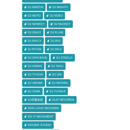
DJ MARTIN
DJ MIGHTY
DJ MUTO
DJ NOBU
DJ NONKEY
DJ NUCKEY
DJ OGGY
DJ PLAM
DJ RAYLY
DJ RIO
DJ RYOW
DJ SN-Z
DJ SPACEKID
DJ STEELO
DJ SWING
DJ TAKU
DJ TY-KOH
DJ UNI
DJ URUMA
DJ WATARU
DJ YAMA
DJ YUTAKA
DJ邪魔仮面
DLIP RECORDS
DOG LOVE RECORDS
DO IT MOVEMENT
DOOBIE STUDIO