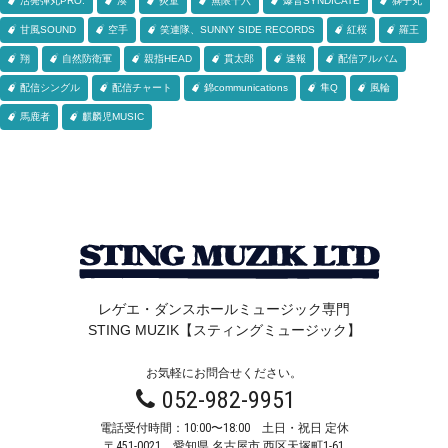
活発弾丸PRO.
湊
炎童
無限十六
爆音SYNDICATE
獅子丸
甘風SOUND
空手
笑連隊、SUNNY SIDE RECORDS
紅桜
羅王
翔
自然防衛軍
親指HEAD
貫太郎
速報
配信アルバム
配信シングル
配信チャート
錦communications
隼Q
風輪
馬鹿者
麒麟児MUSIC
レゲエ・ダンスホールミュージック専門
STING MUZIK【スティングミュージック】
お気軽にお問合せください。
052-982-9951
電話受付時間：10:00〜18:00 土日・祝日 定休
〒451-0021
愛知県 名古屋市 西区天塚町1-61