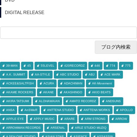
DIGITAL RELEASE
39-MAN
45
55LEVEL
420RECORDZ
446
774
775
A.K. SUMMIT
AA-STYLE
ABC STUDIO
ABJ
ACE MARK
ACKEE&SALTFISH
ACURA
ADACHIMAN
AK-Movement
AKAME ROCKERS
AKANE
AKASHINGO
AKIO BEATS
AKIRA TATSUMI
ALOHAWAIAN
AMATO RECORDZ
ANDSUNS
ANSA
AnSWeR
ANTTENA STUDIO
ANTTENA WORKS
APOLLO
APPLE EYE
APPLY MUSIC
ARARE
ARM STRONG
ARROW
ARROWMAN RECORDS
ARSENAL
ARUZ STUDIO MUZIQ
A SEH ONE STUDIO
ASIAN STAR
ASIENCE
ASSASSIN