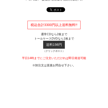
税込合計3300円以上送料無料!!
通常CDなら2枚まで
トールケースDVDなら1枚まで
送料198円
（クリックポスト）
平日14時までにご注文いただければ即日発送可能
※卸注文は直接お問合せ下さい。