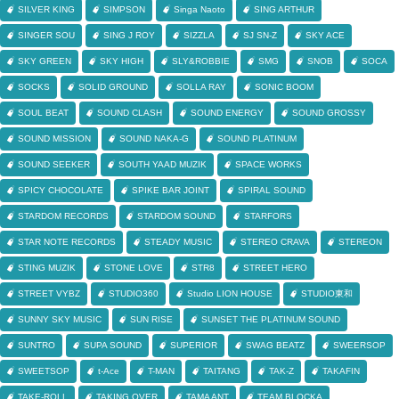
SILVER KING
SIMPSON
Singa Naoto
SING ARTHUR
SINGER SOU
SING J ROY
SIZZLA
SJ SN-Z
SKY ACE
SKY GREEN
SKY HIGH
SLY&ROBBIE
SMG
SNOB
SOCA
SOCKS
SOLID GROUND
SOLLA RAY
SONIC BOOM
SOUL BEAT
SOUND CLASH
SOUND ENERGY
SOUND GROSSY
SOUND MISSION
SOUND NAKA-G
SOUND PLATINUM
SOUND SEEKER
SOUTH YAAD MUZIK
SPACE WORKS
SPICY CHOCOLATE
SPIKE BAR JOINT
SPIRAL SOUND
STARDOM RECORDS
STARDOM SOUND
STARFORS
STAR NOTE RECORDS
STEADY MUSIC
STEREO CRAVA
STEREON
STING MUZIK
STONE LOVE
STR8
STREET HERO
STREET VYBZ
STUDIO360
Studio LION HOUSE
STUDIO東和
SUNNY SKY MUSIC
SUN RISE
SUNSET THE PLATINUM SOUND
SUNTRO
SUPA SOUND
SUPERIOR
SWAG BEATZ
SWEERSOP
SWEETSOP
t-Ace
T-MAN
TAITANG
TAK-Z
TAKAFIN
TAKE-ROLL
TAKING OVER
TAMA ANT
TEAM BLOCKA