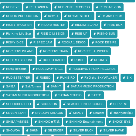
RED EYE
RED SPIDER
RED ZONE RECORDS
REGGAE ZION
RENOX PRODUCTION
Retro-T
RHYME STREET
Rhythm Of Life
RICKY TROOPER
RIDDIM HUNTER
RIDDIM ISLAND
RIME BOX
Rio KIng Life Star
RISE O MISSION
RISE UP
RISING SUN
RISKY DICE
RISPEC JAM
ROCKA 1 DISCO
ROCK DESIRE
ROCKERS ISLAND
ROCKERS TRAIN
ROCKET LAUNCHER
RODEM CYCLONE
RODEO RADIO
ROMIE
ROONEY
RS64 Records
RUDEBWOY FACE
RUDEBWOY FUNK RECORDS
RUDIESTEPPER
RUEED
RUN BIRD
RYO the SKYWALKER
S.K
SAIBA
SakiTommy
SAMI-T
SATIAN MUSIC PRODUCTION
SATIAN MUZIK PRODUCTION
SATIAN STUDIO
SATTO
SCORCHER HI FI
SCORPION
SEASIDE ENT RECORDS
SERPENT
SEVEN STAR
SHADOW SHOGUN
SHADY
Shalom
shantylife山口
SHIBA YANKEE
SHINGO★西成
SHINING Entertainment
SHOCK EYE
SHOWGA
SHUN
SILENCER
SILVER BUCK
SILVER HAWK