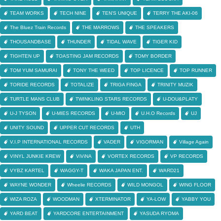
TEAM WORKS
TECH NINE
TEN'S UNIQUE
TERRY THE AKI-06
The Bluez Train Records
THE MARROWS
THE SPEAKERS
THOUSANDBASE
THUNDER
TIDAL WAVE
TIGER KID
TIGHTEN UP
TOASTING JAM RECORDS
TOMY BORDER
TOM YUM SAMURAI
TONY THE WEED
TOP LICENCE
TOP RUNNER
TORIDE RECORDS
TOTALIZE
TRIGA FINGA
TRINITY MUZIK
TURTLE MANS CLUB
TWINKLING STARS RECORDS
U-DOU&PLATY
U-J TYSON
U-MIES RECORDS
U-MIO
U.H.O Records
UJ
UNITY SOUND
UPPER CUT RECORDS
UTH
V.I.P INTERNATIONAL RECORDS
VADER
VIGORMAN
Village Again
VINYL JUNKIE KREW
ViViNA
VORTEX RECORDS
VP RECORDS
VYBZ KARTEL
WAGGY-T
WAKA JAPAN ENT.
WARD21
WAYNE WONDER
Wheelie RECORDS
WILD MONGOL
WING FLOOR
WIZA ROZA
WOODMAN
XTERMINATOR
YA-LOW
YABBY YOU
YARD BEAT
YARDCORE ENTERTAINMENT
YASUDA RYOMA