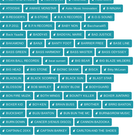
ATOOSHI
AWAKE MONSTAR
Azito Music Innovation
B-NINJAH
B-REGGER'S
B-STONE
B.K.N RECORDS
B.O.G SOUND
B.P.2011
B.P.N RECORDS
BABY NON
Bacchanal45
Back Yaadie
BADDY45
BADGYAL MARIE
BAD JUSTICE
BAKAMONO
BANJI
BANTY FOOT
BARRIER FREE
BASE LINE
BASS GREEN
BASS HARMONY
BASS MASTER
BASS ODYSSEY
BEAN BALL RECORDS
beat sunset
BIG BEAR
BIG BLAZE WILDERS
BIG HEAD
BIG STONE
BIONIC SKANK
BISCA
Bitty McLean
BLACKLIN
BLACK SCORPIO
BLACK SUN
BLAST STAR
BLOSSOM
BOB MARLEY
BODY BLOW
BODYGUARD
BON FIRE MUZIK
BOTH WINGS
BOUNTY KILLER
BOXER JUNTARO
BOXER KID
BOY-KEN
BRAIN BUSS
BROTHER
BRRO BANTON
BUCKSHOT
BUJU BANTON
BUN BUN THE MC
BURN&GROW MUSIC
BURN DOWN
CANCER (VENUS DISCO)
CANNON BAZOOKA
CAPTAIN-C 20XX
CAPTAIN BARKEY
CARLTON AND THE SHOES