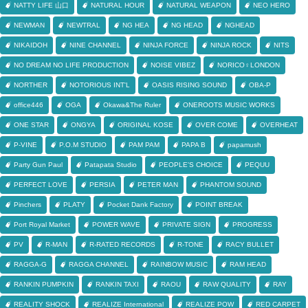
NATTY LIFE 山口
NATURAL HOUR
NATURAL WEAPON
NEO HERO
NEWMAN
NEWTRAL
NG HEA
NG HEAD
NGHEAD
NIKAIDOH
NINE CHANNEL
NINJA FORCE
NINJA ROCK
NITS
NO DREAM NO LIFE PRODUCTION
NOISE VIBEZ
NORICO♀LONDON
NORTHER
NOTORIOUS INT'L
OASIS RISING SOUND
OBA-P
office446
OGA
Okawa&The Ruler
ONEROOTS MUSIC WORKS
ONE STAR
ONGYA
ORIGINAL KOSE
OVER COME
OVERHEAT
P-VINE
P.O.M STUDIO
PAM PAM
PAPA B
papamush
Party Gun Paul
Patapata Studio
PEOPLE'S CHOICE
PEQUU
PERFECT LOVE
PERSIA
PETER MAN
PHANTOM SOUND
Pinchers
PLATY
Pocket Dank Factory
POINT BREAK
Port Royal Market
POWER WAVE
PRIVATE SIGN
PROGRESS
PV
R-MAN
R-RATED RECORDS
R-TONE
RACY BULLET
RAGGA-G
RAGGA CHANNEL
RAINBOW MUSIC
RAM HEAD
RANKIN PUMPKIN
RANKIN TAXI
RAOU
RAW QUALITY
RAY
REALITY SHOCK
REALIZE International
REALIZE POW
RED CARPET