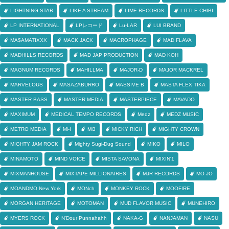
LIGHTNING STAR
LIKE A STREAM
LIME RECORDS
LITTLE CHIBI
LP INTERNATIONAL
LPレコード
Lu-LAR
LUI BRAND
MA$AMATIXXX
MACK JACK
MACROPHAGE
MAD FLAVA
MADHILLS RECORDS
MAD JAP PRODUCTION
MAD KOH
MAGNUM RECORDS
MAHILLMA
MAJOR-D
MAJOR MACKREL
MARVELOUS
MASAZABURRO
MASSIVE B
MASTA FLEX TIKA
MASTER BASS
MASTER MEDIA
MASTERPIECE
MAVADO
MAXIMUM
MEDICAL TEMPO RECORDS
Medz
MEDZ MUSIC
METRO MEDIA
Mi-I
Mi3
MICKY RICH
MIGHTY CROWN
MIGHTY JAM ROCK
Mighty Sugi-Dug Sound
MIKO
MILO
MINAMOTO
MIND VOICE
MISTA SAVONA
MIXIN'1
MIXMANHOUSE
MIXTAPE MILLIONAIRES
MJR RECORDS
MO-JO
MOANDMO New York
MONch
MONKEY ROCK
MOOFIRE
MORGAN HERITAGE
MOTOMAN
MUD FLAVOR MUSIC
MUNEHIRO
MYERS ROCK
N'Dour Punnahahh
NAKA-G
NANJAMAN
NASU