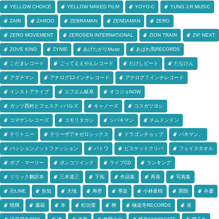
YELLOW CHOICE
YELLOW NAKED FILM
YOYO-C
YUNG J.R MUSIC
ZARI
ZAROO
ZEBRAMAN
ZENDAMAN
ZERO
ZERO MOVEMENT
ZEROSEN INTERNATIONAL
ZION TRAIN
ZIP NEXT
ZOVE KING
ZYNIE
あげたがりMusic
あばれ馬RECORDS
こだまレコード
ごってええやんレコード
たけしビート
たなけん
アダチマン
アナログ12インチレコード
アナログ７インチレコード
インストアライブ
エフエム岐阜
オコジョNOW
ガッツ西村とフェスティバルズ
キャノーズ
コスガツヨシ
コマゲンレコーズ
コモリタカシ
シバキマン
チムドンドン
テリトニー
テリーザアキゼロシックス
ドラゴンチョップ
バネマン。
パッションノットファッション
パトワ
ビスケットクリバ
フェイスタオル
ボブ・マーリー
ポンコツインク
ライブCD
ランキング
リリック翻訳本
三木道三
下拓
作品集
再発
写真集
卍LINE
告知
大地
寿君
導楽
小林眞樹
巽朗
弁慶
晴輝
書籍
本
松坊栗
柳
極楽寺RECORDS
泉