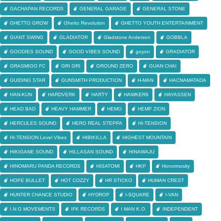
GACHAPAN RECORDS
GENERAL GARAGE
GENERAL STONE
GHETTO GROW
Ghetto Revolution
GHETTO YOUTH ENTERTAINMENT
GIANT SWING
GLADIATOR
Gladstone Anderson
GOBBLA
GOODIES SOUND
GOOD VIBES SOUND
goyon
GRADIATOR
GRASMIGO FC
GRI GRI
GROUND ZERO
GUAN CHAI
GUIDING STAR
GUNSMITH PRODUCTION
H-MAN
HACNAMATADA
HAN-KUN
HARDVERK
HARTY
HAWKER9
HAYASSEN
HEAD BAD
HEAVY HAMMER
HEMO
HEMP ZION
HERCULES SOUND
HERO REAL STEPPA
HI-TENSION
HI-TENSION Level Vibes
HIBIKILLA
HIGHEST MOUNTAIN
HIKIGANE SOUND
HILLASAN SOUND
HINAWAJU
HINOMARU PANDA RECORDS
HISATOMI
HKP
Honormosity
HOPE BULLET
HOT COZZY
HR STICKO
HUMAN CREST
HUNTER CHANCE STUDIO
HYDROP
I-SQUARE
I-VAN
I.N.G MOVEMENTS
IFK RECORDS
I MAN K.O.
INDEPENDENT