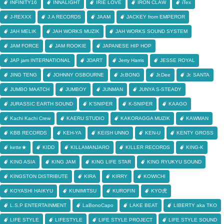
INFINITY16
INNALIGHT
IRIE LOVE
IRON CLAW
iTex
J-REXXX
J.A RECORDS
JAAM
JACKEY from EMPEROR
JAH MELIK
JAH WORKS MUZIK
JAH WORKS SOUND SYSTEM
JAM FORCE
JAM ROOKIE
JAPANESE HIP HOP
JAP jam INTERNATIONAL
JDART
Jerry Harris
JESSE ROYAL
JING TENG
JOHNNY OSBOURNE
Jr.BONG
Jr.Dee
Jr. SANTA
JUMBO MAATCH
JUMBOY
JUNMAN
JUNYA S-STEADY
JURASSIC EARTH SOUND
K'SNIPER
K-SNIPER
KAAGO
Kachi Kachi Crew
KAERU STUDIO
KAKORAGGA MUZIK
KAWMAN
KBB RECORDS
KEH-YA
KEISH UNNO
KEN-U
KENTY GROSS
kette★
KIDD
KILLAMANJARO
KILLER RECORDS
KING-K
KING ASIA
KING JAM
KING LIFE STAR
KING RYUKYU SOUND
KINGSTON DISTRIBUTE
KIRA
KIRRY
KOWICHI
KOYASHI HAIKYU
KUNIMITSU
KUROFIN
KYO虎
L.S.P ENTERTAINMENT
LaBonoCapo
LAKE BEAT
LIBERTY aka TKO
LIFE STYLE
LIFESTYLE
LIFE STYLE PROJECT
LIFE STYLE SOUND