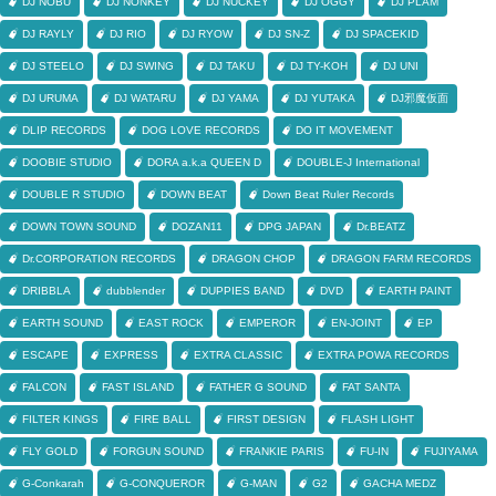
DJ NOBU
DJ NONKEY
DJ NUCKEY
DJ OGGY
DJ PLAM
DJ RAYLY
DJ RIO
DJ RYOW
DJ SN-Z
DJ SPACEKID
DJ STEELO
DJ SWING
DJ TAKU
DJ TY-KOH
DJ UNI
DJ URUMA
DJ WATARU
DJ YAMA
DJ YUTAKA
DJ邪魔仮面
DLIP RECORDS
DOG LOVE RECORDS
DO IT MOVEMENT
DOOBIE STUDIO
DORA a.k.a QUEEN D
DOUBLE-J International
DOUBLE R STUDIO
DOWN BEAT
Down Beat Ruler Records
DOWN TOWN SOUND
DOZAN11
DPG JAPAN
Dr.BEATZ
Dr.CORPORATION RECORDS
DRAGON CHOP
DRAGON FARM RECORDS
DRIBBLA
dubblender
DUPPIES BAND
DVD
EARTH PAINT
EARTH SOUND
EAST ROCK
EMPEROR
EN-JOINT
EP
ESCAPE
EXPRESS
EXTRA CLASSIC
EXTRA POWA RECORDS
FALCON
FAST ISLAND
FATHER G SOUND
FAT SANTA
FILTER KINGS
FIRE BALL
FIRST DESIGN
FLASH LIGHT
FLY GOLD
FORGUN SOUND
FRANKIE PARIS
FU-IN
FUJIYAMA
G-Conkarah
G-CONQUEROR
G-MAN
G2
GACHA MEDZ