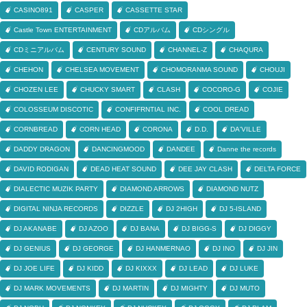
CASINO891
CASPER
CASSETTE STAR
Castle Town ENTERTAINMENT
CDアルバム
CDシングル
CDミニアルバム
CENTURY SOUND
CHANNEL-Z
CHAQURA
CHEHON
CHELSEA MOVEMENT
CHOMORANMA SOUND
CHOUJI
CHOZEN LEE
CHUCKY SMART
CLASH
COCORO-G
COJIE
COLOSSEUM DISCOTIC
CONFIFRNTIAL INC.
COOL DREAD
CORNBREAD
CORN HEAD
CORONA
D.D.
DA'VILLE
DADDY DRAGON
DANCINGMOOD
DANDEE
Danne the records
DAVID RODIGAN
DEAD HEAT SOUND
DEE JAY CLASH
DELTA FORCE
DIALECTIC MUZIK PARTY
DIAMOND ARROWS
DIAMOND NUTZ
DIGITAL NINJA RECORDS
DIZZLE
DJ 2HIGH
DJ 5-ISLAND
DJ AKANABE
DJ AZOO
DJ BANA
DJ BIGG-S
DJ DIGGY
DJ GENIUS
DJ GEORGE
DJ HANMERNAO
DJ INO
DJ JIN
DJ JOE LIFE
DJ KIDD
DJ KIXXX
DJ LEAD
DJ LUKE
DJ MARK MOVEMENTS
DJ MARTIN
DJ MIGHTY
DJ MUTO