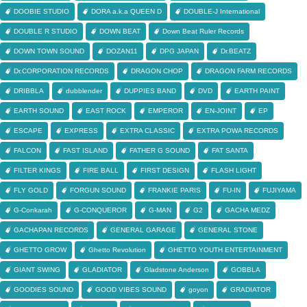
DOOBIE STUDIO
DORA a.k.a QUEEN D
DOUBLE-J International
DOUBLE R STUDIO
DOWN BEAT
Down Beat Ruler Records
DOWN TOWN SOUND
DOZAN11
DPG JAPAN
Dr.BEATZ
Dr.CORPORATION RECORDS
DRAGON CHOP
DRAGON FARM RECORDS
DRIBBLA
dubblender
DUPPIES BAND
DVD
EARTH PAINT
EARTH SOUND
EAST ROCK
EMPEROR
EN-JOINT
EP
ESCAPE
EXPRESS
EXTRA CLASSIC
EXTRA POWA RECORDS
FALCON
FAST ISLAND
FATHER G SOUND
FAT SANTA
FILTER KINGS
FIRE BALL
FIRST DESIGN
FLASH LIGHT
FLY GOLD
FORGUN SOUND
FRANKIE PARIS
FU-IN
FUJIYAMA
G-Conkarah
G-CONQUEROR
G-MAN
G2
GACHA MEDZ
GACHAPAN RECORDS
GENERAL GARAGE
GENERAL STONE
GHETTO GROW
Ghetto Revolution
GHETTO YOUTH ENTERTAINMENT
GIANT SWING
GLADIATOR
Gladstone Anderson
GOBBLA
GOODIES SOUND
GOOD VIBES SOUND
goyon
GRADIATOR