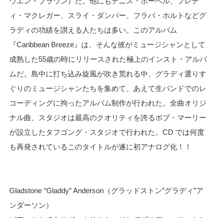
ウエン・ブラウン）だ。他にもデニス・ボーベル、フレデ
ィ・マクレガー、スライ・ダンバー、フラバ・ホルトなどグ
ラディの功績を讃える人たちは多い。このアルバム
『Caribbean Breeze』は、そんな彼がミュージシャンとして
成熟した55歳の時にリリースされた極上のインスト・アルバ
ムだ。島中に打ち込み旋風が吹き荒れる中、グラディ選りす
ぐりのミュージシャンたちを集めて、あえて生バンドでのレ
コーディングに拘ったアルバム制作が行われた。全曲オリジ
ナル曲、スタジオは最高のクオリティを誇るボブ・マーリー
が設立したタフゴング・スタジオで行われた。CD では何度
も再発されているこのタイトルが遂に初アナログ化！！
Gladstone “Gladdy” Anderson（グラッドストン”グラディ”ア
ンダーソン）