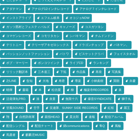
アダチマン
アナログ12インチレコード
アナログ７インチレコード
インストアライブ
エフエム岐阜
オコジョNOW
ガッツ西村とフェスティバルズ
キャノーズ
コスガツヨシ
コマゲンレコーズ
コモリタカシ
シバキマン
チムドンドン
テリトニー
テリーザアキゼロシックス
ドラゴンチョップ
バネマン。
パッションノットファッション
パトワ
ビスケットクリバ
フェイスタオル
ボブ・マーリー
ポンコツインク
ライブCD
ランキング
リリック翻訳本
三木道三
下拓
作品集
再発
写真集
卍LINE
告知
大地
寿君
導楽
小林眞樹
巽朗
弁慶
晴輝
書籍
本
松坊栗
柳
極楽寺RECORDS
泉
活発弾丸PRO.
湊
炎童
無限十六
爆音SYNDICATE
獅子丸
甘風SOUND
空手
笑連隊、SUNNY SIDE RECORDS
紅桜
羅王
翔
自然防衛軍
親指HEAD
貫太郎
速報
配信アルバム
配信シングル
配信チャート
錦communications
隼Q
風輪
馬鹿者
麒麟児MUSIC