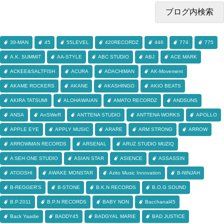
39-MAN
45
55LEVEL
420RECORDZ
446
774
775
A.K. SUMMIT
AA-STYLE
ABC STUDIO
ABJ
ACE MARK
ACKEE&SALTFISH
ACURA
ADACHIMAN
AK-Movement
AKAME ROCKERS
AKANE
AKASHINGO
AKIO BEATS
AKIRA TATSUMI
ALOHAWAIAN
AMATO RECORDZ
ANDSUNS
ANSA
AnSWeR
ANTTENA STUDIO
ANTTENA WORKS
APOLLO
APPLE EYE
APPLY MUSIC
ARARE
ARM STRONG
ARROW
ARROWMAN RECORDS
ARSENAL
ARUZ STUDIO MUZIQ
A SEH ONE STUDIO
ASIAN STAR
ASIENCE
ASSASSIN
ATOOSHI
AWAKE MONSTAR
Azito Music Innovation
B-NINJAH
B-REGGER'S
B-STONE
B.K.N RECORDS
B.O.G SOUND
B.P.2011
B.P.N RECORDS
BABY NON
Bacchanal45
Back Yaadie
BADDY45
BADGYAL MARIE
BAD JUSTICE