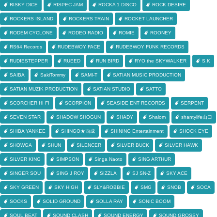
RISKY DICE
RISPEC JAM
ROCKA 1 DISCO
ROCK DESIRE
ROCKERS ISLAND
ROCKERS TRAIN
ROCKET LAUNCHER
RODEM CYCLONE
RODEO RADIO
ROMIE
ROONEY
RS64 Records
RUDEBWOY FACE
RUDEBWOY FUNK RECORDS
RUDIESTEPPER
RUEED
RUN BIRD
RYO the SKYWALKER
S.K
SAIBA
SakiTommy
SAMI-T
SATIAN MUSIC PRODUCTION
SATIAN MUZIK PRODUCTION
SATIAN STUDIO
SATTO
SCORCHER HI FI
SCORPION
SEASIDE ENT RECORDS
SERPENT
SEVEN STAR
SHADOW SHOGUN
SHADY
Shalom
shantylife山口
SHIBA YANKEE
SHINGO★西成
SHINING Entertainment
SHOCK EYE
SHOWGA
SHUN
SILENCER
SILVER BUCK
SILVER HAWK
SILVER KING
SIMPSON
Singa Naoto
SING ARTHUR
SINGER SOU
SING J ROY
SIZZLA
SJ SN-Z
SKY ACE
SKY GREEN
SKY HIGH
SLY&ROBBIE
SMG
SNOB
SOCA
SOCKS
SOLID GROUND
SOLLA RAY
SONIC BOOM
SOUL BEAT
SOUND CLASH
SOUND ENERGY
SOUND GROSSY