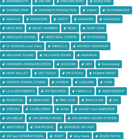
GRASMIGO FC
GRI GRI
GROUND ZERO
GUAN CHAI
GUIDING STAR
GUNSMITH PRODUCTION
H-MAN
HACNAMATADA
HAN-KUN
HARDVERK
HARTY
HAWKER9
HAYASSEN
HEAD BAD
HEAVY HAMMER
HEMO
HEMP ZION
HERCULES SOUND
HERO REAL STEPPA
HI-TENSION
HI-TENSION Level Vibes
HIBIKILLA
HIGHEST MOUNTAIN
HIKIGANE SOUND
HILLASAN SOUND
HINAWAJU
HINOMARU PANDA RECORDS
HISATOMI
HKP
Honormosity
HOPE BULLET
HOT COZZY
HR STICKO
HUMAN CREST
HUNTER CHANCE STUDIO
HYDROP
I-SQUARE
I-VAN
I.N.G MOVEMENTS
IFK RECORDS
I MAN K.O.
INDEPENDENT
INFINITY16
INNALIGHT
IRIE LOVE
IRON CLAW
iTex
J-REXXX
J.A RECORDS
JAAM
JACKEY from EMPEROR
JAH MELIK
JAH WORKS MUZIK
JAH WORKS SOUND SYSTEM
JAM FORCE
JAM ROOKIE
JAPANESE HIP HOP
JAP jam INTERNATIONAL
JDART
Jerry Harris
JESSE ROYAL