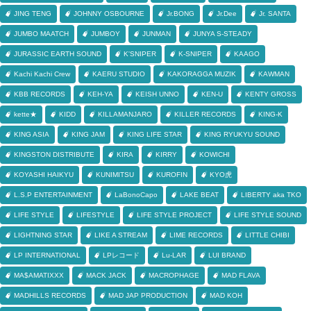
JING TENG
JOHNNY OSBOURNE
Jr.BONG
Jr.Dee
Jr. SANTA
JUMBO MAATCH
JUMBOY
JUNMAN
JUNYA S-STEADY
JURASSIC EARTH SOUND
K'SNIPER
K-SNIPER
KAAGO
Kachi Kachi Crew
KAERU STUDIO
KAKORAGGA MUZIK
KAWMAN
KBB RECORDS
KEH-YA
KEISH UNNO
KEN-U
KENTY GROSS
kette★
KIDD
KILLAMANJARO
KILLER RECORDS
KING-K
KING ASIA
KING JAM
KING LIFE STAR
KING RYUKYU SOUND
KINGSTON DISTRIBUTE
KIRA
KIRRY
KOWICHI
KOYASHI HAIKYU
KUNIMITSU
KUROFIN
KYO虎
L.S.P ENTERTAINMENT
LaBonoCapo
LAKE BEAT
LIBERTY aka TKO
LIFE STYLE
LIFESTYLE
LIFE STYLE PROJECT
LIFE STYLE SOUND
LIGHTNING STAR
LIKE A STREAM
LIME RECORDS
LITTLE CHIBI
LP INTERNATIONAL
LPレコード
Lu-LAR
LUI BRAND
MA$AMATIXXX
MACK JACK
MACROPHAGE
MAD FLAVA
MADHILLS RECORDS
MAD JAP PRODUCTION
MAD KOH