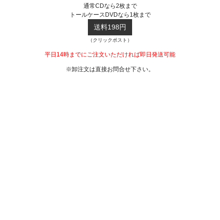
通常CDなら2枚まで
トールケースDVDなら1枚まで
送料198円
（クリックポスト）
平日14時までにご注文いただければ即日発送可能
※卸注文は直接お問合せ下さい。