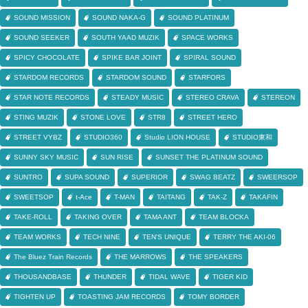
SOUND MISSION
SOUND NAKA-G
SOUND PLATINUM
SOUND SEEKER
SOUTH YAAD MUZIK
SPACE WORKS
SPICY CHOCOLATE
SPIKE BAR JOINT
SPIRAL SOUND
STARDOM RECORDS
STARDOM SOUND
STARFORS
STAR NOTE RECORDS
STEADY MUSIC
STEREO CRAVA
STEREON
STING MUZIK
STONE LOVE
STR8
STREET HERO
STREET VYBZ
STUDIO360
Studio LION HOUSE
STUDIO東和
SUNNY SKY MUSIC
SUN RISE
SUNSET THE PLATINUM SOUND
SUNTRO
SUPA SOUND
SUPERIOR
SWAG BEATZ
SWEERSOP
SWEETSOP
t-Ace
T-MAN
TAITANG
TAK-Z
TAKAFIN
TAKE-ROLL
TAKING OVER
TAMA ANT
TEAM BLOCKA
TEAM WORKS
TECH NINE
TEN'S UNIQUE
TERRY THE AKI-06
The Bluez Train Records
THE MARROWS
THE SPEAKERS
THOUSANDBASE
THUNDER
TIDAL WAVE
TIGER KID
TIGHTEN UP
TOASTING JAM RECORDS
TOMY BORDER