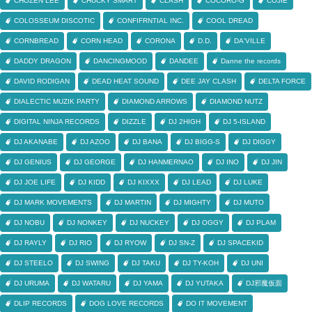
CHOZEN LEE
CHUCKY SMART
CLASH
COCORO-G
COJIE
COLOSSEUM DISCOTIC
CONFIFRNTIAL INC.
COOL DREAD
CORNBREAD
CORN HEAD
CORONA
D.D.
DA'VILLE
DADDY DRAGON
DANCINGMOOD
DANDEE
Danne the records
DAVID RODIGAN
DEAD HEAT SOUND
DEE JAY CLASH
DELTA FORCE
DIALECTIC MUZIK PARTY
DIAMOND ARROWS
DIAMOND NUTZ
DIGITAL NINJA RECORDS
DIZZLE
DJ 2HIGH
DJ 5-ISLAND
DJ AKANABE
DJ AZOO
DJ BANA
DJ BIGG-S
DJ DIGGY
DJ GENIUS
DJ GEORGE
DJ HANMERNAO
DJ INO
DJ JIN
DJ JOE LIFE
DJ KIDD
DJ KIXXX
DJ LEAD
DJ LUKE
DJ MARK MOVEMENTS
DJ MARTIN
DJ MIGHTY
DJ MUTO
DJ NOBU
DJ NONKEY
DJ NUCKEY
DJ OGGY
DJ PLAM
DJ RAYLY
DJ RIO
DJ RYOW
DJ SN-Z
DJ SPACEKID
DJ STEELO
DJ SWING
DJ TAKU
DJ TY-KOH
DJ UNI
DJ URUMA
DJ WATARU
DJ YAMA
DJ YUTAKA
DJ邪魔仮面
DLIP RECORDS
DOG LOVE RECORDS
DO IT MOVEMENT