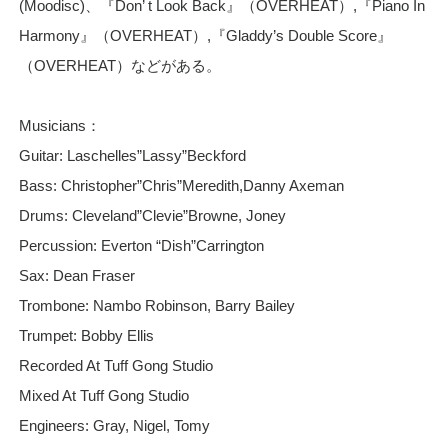
(Moodisc)、『Don’ t Look Back』（OVERHEAT）,『Piano In
Harmony』（OVERHEAT）,『Gladdy’s Double Score』
（OVERHEAT）などがある。
Musicians
：
Guitar: Laschelles”Lassy”Beckford
Bass: Christopher”Chris”Meredith,Danny Axeman
Drums: Cleveland”Clevie”Browne, Joney
Percussion: Everton “Dish”Carrington
Sax: Dean Fraser
Trombone: Nambo Robinson, Barry Bailey
Trumpet: Bobby Ellis
Recorded At Tuff Gong Studio
Mixed At Tuff Gong Studio
Engineers: Gray, Nigel, Tomy