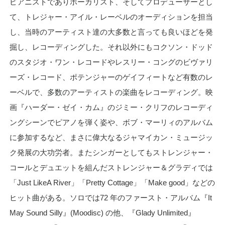
ピアニストでありボーカリスト、そしてプロデューサーとし
て、トレジャー・アイル・レーベルのオーディションを担当
し、当時のアーティスト達の大多数と言っても良いほどを発
掘し、レコーディングした。それ以外にもコクソン・ドッド
のスタジオ・ワン・レコードやレスリー・コングのビヴァリ
ーズ・レコード、ポテンジャーのゲイフィートなど有数のレ
ーベルで、多数のアーティストの楽曲をレコーディング。映
画『ハーダー・ゼイ・カム』のジミー・クリフのレコーディ
ングシーンでピアノを弾く姿や、ボブ・マーリィのアルバム
に参加するなど、まさに偉大なるジャマイカン・ミュージッ
ク発展の大功労者。またシンガーとしてもストレンジャー・
コールとデュエットを組んだストレンジャー＆グラディでは
「Just LikeA River」「Pretty Cottage」「Make good」などの
ヒット曲がある。ソロでは72 年のファースト・アルバム『It
May Sound Silly』(Moodisc) の他、『Glady Unlimited』