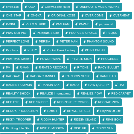
office446
OGA
Okawa&The Ruler
ONEROOTS MUSIC WORKS
ONE STAR
ONGYA
ORIGINAL KOSE
OVER COME
OVERHEAT
P-VINE
P.O.M STUDIO
PAM PAM
PAPA B
papamush
Party Gun Paul
Patapata Studio
PEOPLE'S CHOICE
PEQUU
PERFECT LOVE
PERSIA
PETER MAN
PHANTOM SOUND
Pinchers
PLATY
Pocket Dank Factory
POINT BREAK
Port Royal Market
POWER WAVE
PRIVATE SIGN
PROGRESS
PV
R-MAN
R-RATED RECORDS
R-TONE
RACY BULLET
RAGGA-G
RAGGA CHANNEL
RAINBOW MUSIC
RAM HEAD
RANKIN PUMPKIN
RANKIN TAXI
RAOU
RAW QUALITY
RAY
REALITY SHOCK
REALIZE International
REALIZE POW
RED CARPET
RED EYE
RED SPIDER
RED ZONE RECORDS
REGGAE ZION
RENOX PRODUCTION
Retro-T
RHYME STREET
Rhythm Of Life
RICKY TROOPER
RIDDIM HUNTER
RIDDIM ISLAND
RIME BOX
Rio KIng Life Star
RISE O MISSION
RISE UP
RISING SUN