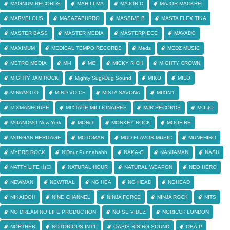
MAGNUM RECORDS
MAHILLMA
MAJOR-D
MAJOR MACKREL
MARVELOUS
MASAZABURRO
MASSIVE B
MASTA FLEX TIKA
MASTER BASS
MASTER MEDIA
MASTERPIECE
MAVADO
MAXIMUM
MEDICAL TEMPO RECORDS
Medz
MEDZ MUSIC
METRO MEDIA
Mi-I
Mi3
MICKY RICH
MIGHTY CROWN
MIGHTY JAM ROCK
Mighty Sugi-Dug Sound
MIKO
MILO
MINAMOTO
MIND VOICE
MISTA SAVONA
MIXIN'1
MIXMANHOUSE
MIXTAPE MILLIONAIRES
MJR RECORDS
MO-JO
MOANDMO New York
MONch
MONKEY ROCK
MOOFIRE
MORGAN HERITAGE
MOTOMAN
MUD FLAVOR MUSIC
MUNEHIRO
MYERS ROCK
N'Dour Punnahahh
NAKA-G
NANJAMAN
NASU
NATTY LIFE 山口
NATURAL HOUR
NATURAL WEAPON
NEO HERO
NEWMAN
NEWTRAL
NG HEA
NG HEAD
NGHEAD
NIKAIDOH
NINE CHANNEL
NINJA FORCE
NINJA ROCK
NITS
NO DREAM NO LIFE PRODUCTION
NOISE VIBEZ
NORICO♀LONDON
NORTHER
NOTORIOUS INT'L
OASIS RISING SOUND
OBA-P