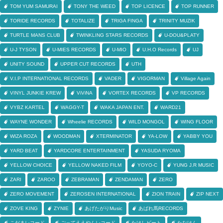
TOM YUM SAMURAI
TONY THE WEED
TOP LICENCE
TOP RUNNER
TORIDE RECORDS
TOTALIZE
TRIGA FINGA
TRINITY MUZIK
TURTLE MANS CLUB
TWINKLING STARS RECORDS
U-DOU&PLATY
U-J TYSON
U-MIES RECORDS
U-MIO
U.H.O Records
UJ
UNITY SOUND
UPPER CUT RECORDS
UTH
V.I.P INTERNATIONAL RECORDS
VADER
VIGORMAN
Village Again
VINYL JUNKIE KREW
ViViNA
VORTEX RECORDS
VP RECORDS
VYBZ KARTEL
WAGGY-T
WAKA JAPAN ENT.
WARD21
WAYNE WONDER
Wheelie RECORDS
WILD MONGOL
WING FLOOR
WIZA ROZA
WOODMAN
XTERMINATOR
YA-LOW
YABBY YOU
YARD BEAT
YARDCORE ENTERTAINMENT
YASUDA RYOMA
YELLOW CHOICE
YELLOW NAKED FILM
YOYO-C
YUNG J.R MUSIC
ZARI
ZAROO
ZEBRAMAN
ZENDAMAN
ZERO
ZERO MOVEMENT
ZEROSEN INTERNATIONAL
ZION TRAIN
ZIP NEXT
ZOVE KING
ZYNIE
あげたがりMusic
あばれ馬RECORDS
こだまレコード
ごってええやんレコード
たけしビート
たなけん