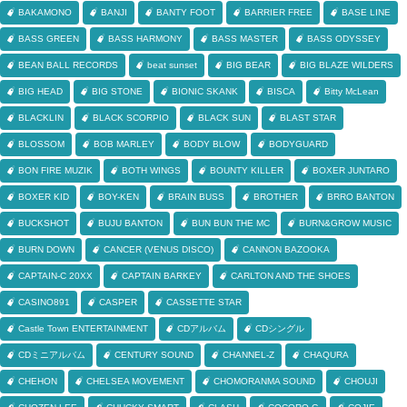
BAKAMONO
BANJI
BANTY FOOT
BARRIER FREE
BASE LINE
BASS GREEN
BASS HARMONY
BASS MASTER
BASS ODYSSEY
BEAN BALL RECORDS
beat sunset
BIG BEAR
BIG BLAZE WILDERS
BIG HEAD
BIG STONE
BIONIC SKANK
BISCA
Bitty McLean
BLACKLIN
BLACK SCORPIO
BLACK SUN
BLAST STAR
BLOSSOM
BOB MARLEY
BODY BLOW
BODYGUARD
BON FIRE MUZIK
BOTH WINGS
BOUNTY KILLER
BOXER JUNTARO
BOXER KID
BOY-KEN
BRAIN BUSS
BROTHER
BRRO BANTON
BUCKSHOT
BUJU BANTON
BUN BUN THE MC
BURN&GROW MUSIC
BURN DOWN
CANCER (VENUS DISCO)
CANNON BAZOOKA
CAPTAIN-C 20XX
CAPTAIN BARKEY
CARLTON AND THE SHOES
CASINO891
CASPER
CASSETTE STAR
Castle Town ENTERTAINMENT
CDアルバム
CDシングル
CDミニアルバム
CENTURY SOUND
CHANNEL-Z
CHAQURA
CHEHON
CHELSEA MOVEMENT
CHOMORANMA SOUND
CHOUJI