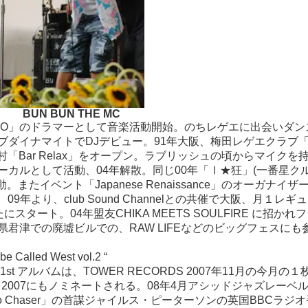
BUN BUN THE MC
OUO」のドラマーとして音楽活動開始。のちレゲエに出会いダン
ダイナマイトでDJデビュー。91年大阪、梅田レゲエクラブ「c
メ村「Bar Relax」をオープン。ラブリッシュの頃からマイクを
」のボーカルとして活動、04年解散。同じ00年「Ⅰ★狂」(一番星クル
たイベント「Japanese Renaissance」のオーガナイザ
、09年より、club Sound Channelとの共催で大阪、月１レギ
にスタート。04年盟友CHIKA MEETS SOULFIRE に招かれ
県君津での廃墟ビルでの、RAW LIFEなどのビッグフェスにも
led West vol.2 “
の1st アルバムは、TOWER RECORDS 2007年11月の今月の
WARD 2007にもノミネートされる。08年4月アシッドジャズレーベ
ht No Chaser」の首謀ジャイルス・ピーターソンの英国BBCラジオ