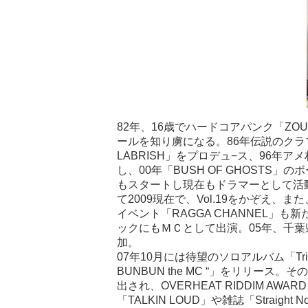
82年、16歳でハードコアパンク「Z
ールを知り虜になる。86年伝説のクラブ
LABRISH」をプロデュ−ス、96年ア
し、00年「BUSH OF GHOSTS
もスタートし現在もドラマーとして活動。ま
て2009現在で、Vol.19をかぞえ、また
イベント「RAGGA CHANNEL」も新た
ックにもＭＣとして出演。05年、千葉
加。
07年10月には待望のソロアルバム「Tribe Cal
BUNBUN the MC “」をリリース。そ
出され、OVERHEAT RIDDIM A
「TALKIN LOUD」や雑誌「Straig