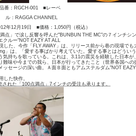
番：RGCH-001 ■レーベ
ル：RAGGA CHANNEL
12年12月19日 ■価格：1,050円（税込）
0点満点」で涙し反響を呼んだ”BUNBUN THE MC”の７インチシ
”NOT EAZY AT ALL
で実現した、今作「FLY AWAY」は、リリース前から巷の現場でも
ly loving」は、「愛する事ばかり考えていた。愛する事とはどうい
気持ちを歌っている。これは、3.11の震災を経験した日本が
り難味や今までの我ら、日本が行ってきたこと（世界各国への
セージの深い曲。Ａ面Ｂ面ともアムステルダム”NOT EAZY 
使用した快作。
売された「
100
点満点」
7
インチの受注も承ります。