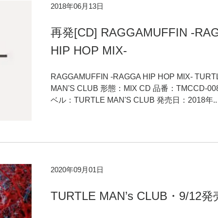
2018年06月13日
再発[CD] RAGGAMUFFIN -RA
HIP HOP MIX-
RAGGAMUFFIN -RAGGA HIP HOP MIX- TURT
MAN'S CLUB 形態：MIX CD 品番：TMCCD-00
ベル：TURTLE MAN'S CLUB 発売日：2018年..
2020年09月01日
TURTLE MAN’s CLUB・9/12発