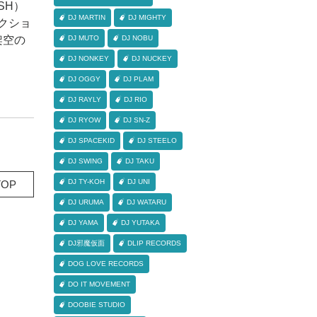
ASH）
DJ MARTIN
DJ MIGHTY
ィクショ
る架空の
DJ MUTO
DJ NOBU
DJ NONKEY
DJ NUCKEY
DJ OGGY
DJ PLAM
DJ RAYLY
DJ RIO
DJ RYOW
DJ SN-Z
DJ SPACEKID
DJ STEELO
DJ SWING
DJ TAKU
DJ TY-KOH
DJ UNI
OP
DJ URUMA
DJ WATARU
DJ YAMA
DJ YUTAKA
DJ邪魔仮面
DLIP RECORDS
DOG LOVE RECORDS
DO IT MOVEMENT
DOOBIE STUDIO