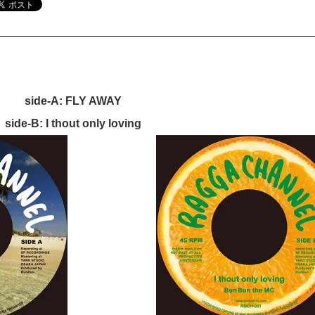
side-A: FLY AWAY
side-B: I thout only loving