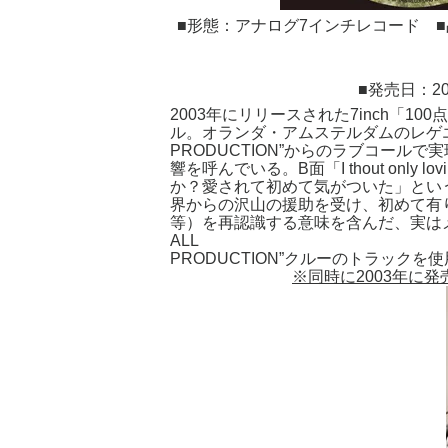
■形態：アナログ7インチレコード ■品
■発売日：20
2003年にリリースされた7inch「10
ル。オランダ・アムステルダムのレゲエクルー
PRODUCTION”からのラブコール
響を呼んでいる。B面「I thout on
か？愛されて初めて気がついた」という
界からの沢山の援助を受け、初めて有
等）を再認識する意味を含んだ、実はメッ
ALL
PRODUCTION”クルーのトラックを
※
同時に
2003
年に発