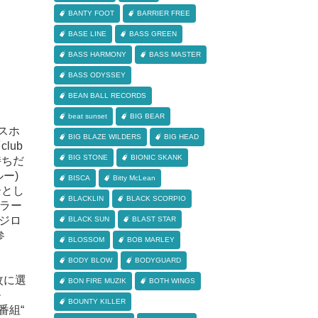
BANTY FOOT
BARRIER FREE
BASE LINE
BASS GREEN
BASS HARMONY
BASS MASTER
BASS ODYSSEY
BEAN BALL RECORDS
beat sunset
BIG BEAR
スホ
BIG BLAZE WILDERS
BIG HEAD
lub
BIG STONE
BIONIC SKANK
持ちだ
ー)
BISCA
Bitty McLean
ーとし
BLACKLIN
BLACK SCORPIO
ュラー
フジロ
BLACK SUN
BLAST STAR
参
BLOSSOM
BOB MARLEY
BODY BLOW
BODYGUARD
１枚に選
BON FIRE MUZIK
BOTH WINGS
ル
BOUNTY KILLER
番組“