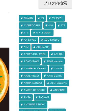
39-MAN
45
55LEVEL
420RECORDZ
446
774
775
A.K. SUMMIT
AA-STYLE
ABC STUDIO
ABJ
ACE MARK
ACKEE&SALTFISH
ACURA
ADACHIMAN
AK-Movement
AKAME ROCKERS
AKANE
AKASHINGO
AKIO BEATS
AKIRA TATSUMI
ALOHAWAIAN
AMATO RECORDZ
ANDSUNS
ANSA
AnSWeR
ANTTENA STUDIO