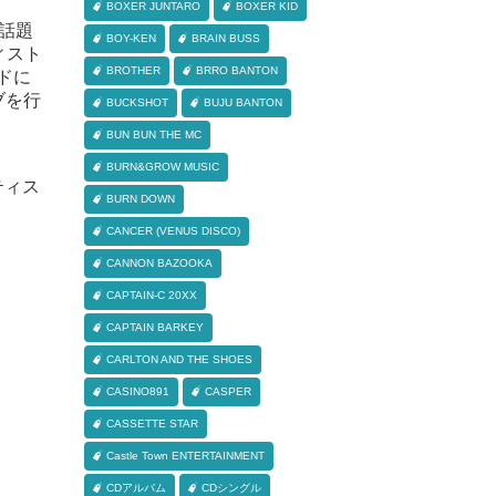
BOXER JUNTARO
BOXER KID
れ話題
BOY-KEN
BRAIN BUSS
ィスト
BROTHER
BRRO BANTON
ドに
ブを行
BUCKSHOT
BUJU BANTON
BUN BUN THE MC
BURN&GROW MUSIC
ーティス
BURN DOWN
CANCER (VENUS DISCO)
CANNON BAZOOKA
CAPTAIN-C 20XX
CAPTAIN BARKEY
CARLTON AND THE SHOES
CASINO891
CASPER
CASSETTE STAR
Castle Town ENTERTAINMENT
CDアルバム
CDシングル