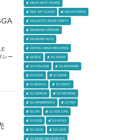
DEAD HEAT SOUND
DEE JAY CLASH
DELTA FORCE
GGA
DIALECTIC MUZIK PARTY
DIAMOND ARROWS
DIAMOND NUTZ
DIGITAL NINJA RECORDS
LE
8 レー
DIZZLE
DJ 2HIGH
DJ 5-ISLAND
DJ AKANABE
DJ AZOO
DJ BANA
DJ BIGG-S
DJ DIGGY
DJ GENIUS
DJ GEORGE
DJ HANMERNAO
DJ INO
DJ JIN
DJ JOE LIFE
DJ KIDD
DJ KIXXX
売
DJ LEAD
DJ LUKE
DJ MARK MOVEMENTS