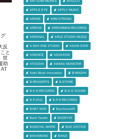
ANTTENA WORKS
APOLLO
APPLE EYE
APPLY MUSIC
ARARE
ARM STRONG
ARROW
ARROWMAN RECORDS
ング
ARSENAL
ARUZ STUDIO MUZIQ
大反
A SEH ONE STUDIO
ASIAN STAR
うこと
ASIENCE
ASSASSIN
、世
援助
ATOOSHI
AWAKE MONSTAR
AT
Azito Music Innovation
B-NINJAH
B-REGGER'S
B-STONE
B.K.N RECORDS
B.O.G SOUND
B.P.2011
B.P.N RECORDS
BABY NON
Bacchanal45
Back Yaadie
BADDY45
BADGYAL MARIE
BAD JUSTICE
BAKAMONO
BANJI