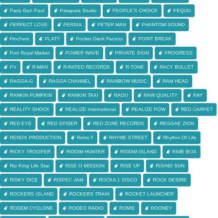
Party Gun Paul
Patapata Studio
PEOPLE'S CHOICE
PEQUU
PERFECT LOVE
PERSIA
PETER MAN
PHANTOM SOUND
Pinchers
PLATY
Pocket Dank Factory
POINT BREAK
Port Royal Market
POWER WAVE
PRIVATE SIGN
PROGRESS
PV
R-MAN
R-RATED RECORDS
R-TONE
RACY BULLET
RAGGA-G
RAGGA CHANNEL
RAINBOW MUSIC
RAM HEAD
RANKIN PUMPKIN
RANKIN TAXI
RAOU
RAW QUALITY
RAY
REALITY SHOCK
REALIZE International
REALIZE POW
RED CARPET
RED EYE
RED SPIDER
RED ZONE RECORDS
REGGAE ZION
RENOX PRODUCTION
Retro-T
RHYME STREET
Rhythm Of Life
RICKY TROOPER
RIDDIM HUNTER
RIDDIM ISLAND
RIME BOX
Rio KIng Life Star
RISE O MISSION
RISE UP
RISING SUN
RISKY DICE
RISPEC JAM
ROCKA 1 DISCO
ROCK DESIRE
ROCKERS ISLAND
ROCKERS TRAIN
ROCKET LAUNCHER
RODEM CYCLONE
RODEO RADIO
ROMIE
ROONEY