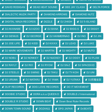
DAVID RODIGAN
DEAD HEAT SOUND
DEE JAY CLASH
DELTA FORCE
DIALECTIC MUZIK PARTY
DIAMOND ARROWS
DIAMOND NUTZ
DIGITAL NINJA RECORDS
DIZZLE
DJ 2HIGH
DJ 5-ISLAND
DJ AKANABE
DJ AZOO
DJ BANA
DJ BIGG-S
DJ DIGGY
DJ GENIUS
DJ GEORGE
DJ HANMERNAO
DJ INO
DJ JIN
DJ JOE LIFE
DJ KIDD
DJ KIXXX
DJ LEAD
DJ LUKE
DJ MARK MOVEMENTS
DJ MARTIN
DJ MIGHTY
DJ MUTO
DJ NOBU
DJ NONKEY
DJ NUCKEY
DJ OGGY
DJ PLAM
DJ RAYLY
DJ RIO
DJ RYOW
DJ SN-Z
DJ SPACEKID
DJ STEELO
DJ SWING
DJ TAKU
DJ TY-KOH
DJ UNI
DJ URUMA
DJ WATARU
DJ YAMA
DJ YUTAKA
DJ邪魔仮面
DLIP RECORDS
DOG LOVE RECORDS
DO IT MOVEMENT
DOOBIE STUDIO
DORA a.k.a QUEEN D
DOUBLE-J International
DOUBLE R STUDIO
DOWN BEAT
Down Beat Ruler Records
DOWN TOWN SOUND
DOZAN11
DPG JAPAN
Dr.BEATZ