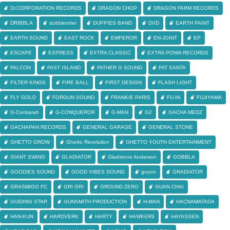
Dr.CORPORATION RECORDS
DRAGON CHOP
DRAGON FARM RECORDS
DRIBBLA
dubblender
DUPPIES BAND
DVD
EARTH PAINT
EARTH SOUND
EAST ROCK
EMPEROR
EN-JOINT
EP
ESCAPE
EXPRESS
EXTRA CLASSIC
EXTRA POWA RECORDS
FALCON
FAST ISLAND
FATHER G SOUND
FAT SANTA
FILTER KINGS
FIRE BALL
FIRST DESIGN
FLASH LIGHT
FLY GOLD
FORGUN SOUND
FRANKIE PARIS
FU-IN
FUJIYAMA
G-Conkarah
G-CONQUEROR
G-MAN
G2
GACHA MEDZ
GACHAPAN RECORDS
GENERAL GARAGE
GENERAL STONE
GHETTO GROW
Ghetto Revolution
GHETTO YOUTH ENTERTAINMENT
GIANT SWING
GLADIATOR
Gladstone Anderson
GOBBLA
GOODIES SOUND
GOOD VIBES SOUND
goyon
GRADIATOR
GRASMIGO FC
GRI GRI
GROUND ZERO
GUAN CHAI
GUIDING STAR
GUNSMITH PRODUCTION
H-MAN
HACNAMATADA
HAN-KUN
HARDVERK
HARTY
HAWKER9
HAYASSEN