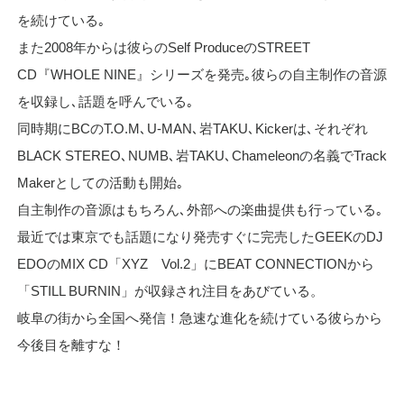
を続けている｡
また2008年からは彼らのSelf ProduceのSTREET
CD『WHOLE NINE』シリーズを発売｡彼らの自主制作の音源
を収録し､話題を呼んでいる｡
同時期にBCのT.O.M､U-MAN､岩TAKU､Kickerは､それぞれ
BLACK STEREO､NUMB､岩TAKU､Chameleonの名義でTrack
Makerとしての活動も開始｡
自主制作の音源はもちろん､外部への楽曲提供も行っている｡
最近では東京でも話題になり発売すぐに完売したGEEKのDJ
EDOのMIX CD「XYZ Vol.2」にBEAT CONNECTIONから
「STILL BURNIN」が収録され注目をあびている。
岐阜の街から全国へ発信！急速な進化を続けている彼らから
今後目を離すな！