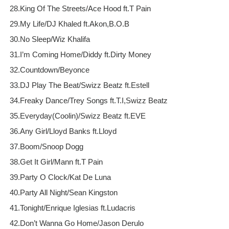
28.King Of The Streets/Ace Hood ft.T Pain
29.My Life/DJ Khaled ft.Akon,B.O.B
30.No Sleep/Wiz Khalifa
31.I’m Coming Home/Diddy ft.Dirty Money
32.Countdown/Beyonce
33.DJ Play The Beat/Swizz Beatz ft.Estell
34.Freaky Dance/Trey Songs ft.T.I,Swizz Beatz
35.Everyday(Coolin)/Swizz Beatz ft.EVE
36.Any Girl/Lloyd Banks ft.Lloyd
37.Boom/Snoop Dogg
38.Get It Girl/Mann ft.T Pain
39.Party O Clock/Kat De Luna
40.Party All Night/Sean Kingston
41.Tonight/Enrique Iglesias ft.Ludacris
42.Don’t Wanna Go Home/Jason Derulo