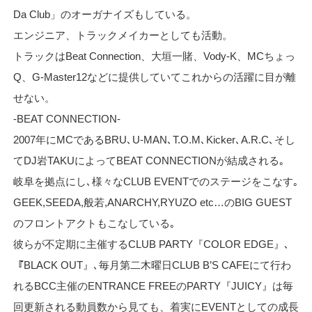
Da Club」のオーガナイズもしている。
エンジニア、トラックメイカーとしても活動。
トラックはBeat Connection、大垣一賭、Vody-K、MCちょっ
Q、G-Master12などに提供していてこれからの活躍に目が離
せない。
-BEAT CONNECTION-
2007年にMCであるBRU､U-MAN､T.O.M､Kicker､A.R.C､そし
てDJ岩TAKUによってBEAT CONNECTIONが結成される｡
岐阜を拠点にし､様々なCLUB EVENTでのステージをこなす｡
GEEK,SEEDA,般若,ANARCHY,RYUZO etc…のBIG GUEST
のフロントアクトもこなしている｡
彼らが不定期に主催するCLUB PARTY『COLOR EDGE』､
『BLACK OUT』､毎月第二木曜日CLUB B’S CAFEにて行わ
れるBCC主催のENTRANCE FREEのPARTY『JUICY』は毎
回更新される動員数から見ても、着実にEVENTとしての成長