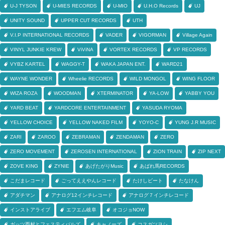
U-J TYSON
U-MIES RECORDS
U-MIO
U.H.O Records
UJ
UNITY SOUND
UPPER CUT RECORDS
UTH
V.I.P INTERNATIONAL RECORDS
VADER
VIGORMAN
Village Again
VINYL JUNKIE KREW
ViViNA
VORTEX RECORDS
VP RECORDS
VYBZ KARTEL
WAGGY-T
WAKA JAPAN ENT.
WARD21
WAYNE WONDER
Wheelie RECORDS
WILD MONGOL
WING FLOOR
WIZA ROZA
WOODMAN
XTERMINATOR
YA-LOW
YABBY YOU
YARD BEAT
YARDCORE ENTERTAINMENT
YASUDA RYOMA
YELLOW CHOICE
YELLOW NAKED FILM
YOYO-C
YUNG J.R MUSIC
ZARI
ZAROO
ZEBRAMAN
ZENDAMAN
ZERO
ZERO MOVEMENT
ZEROSEN INTERNATIONAL
ZION TRAIN
ZIP NEXT
ZOVE KING
ZYNIE
あげたがりMusic
あばれ馬RECORDS
こだまレコード
ごってええやんレコード
たけしビート
たなけん
アダチマン
アナログ12インチレコード
アナログ７インチレコード
インストアライブ
エフエム岐阜
オコジョNOW
ガッツ西村とフェスティバルズ
キャノーズ
コスガツヨシ