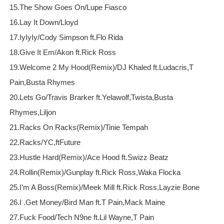
15.The Show Goes On/Lupe Fiasco
16.Lay It Down/Lloyd
17.IyIyIy/Cody Simpson ft.Flo Rida
18.Give It Em/Akon ft.Rick Ross
19.Welcome 2 My Hood(Remix)/DJ Khaled ft.Ludacris,T
Pain,Busta Rhymes
20.Lets Go/Travis Brarker ft.Yelawolf,Twista,Busta
Rhymes,Liljon
21.Racks On Racks(Remix)/Tinie Tempah
22.Racks/YC,ftFuture
23.Hustle Hard(Remix)/Ace Hood ft.Swizz Beatz
24.Rollin(Remix)/Gunplay ft.Rick Ross,Waka Flocka
25.I’m A Boss(Remix)/Meek Mill ft.Rick Ross,Layzie Bone
26.I .Get Money/Bird Man ft.T Pain,Mack Maine
27.Fuck Food/Tech N9ne ft.Lil Wayne,T Pain