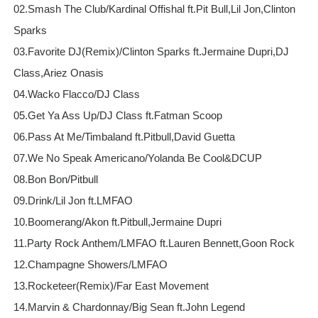
02.Smash The Club/Kardinal Offishal ft.Pit Bull,Lil Jon,Clinton
Sparks
03.Favorite DJ(Remix)/Clinton Sparks ft.Jermaine Dupri,DJ
Class,Ariez Onasis
04.Wacko Flacco/DJ Class
05.Get Ya Ass Up/DJ Class ft.Fatman Scoop
06.Pass At Me/Timbaland ft.Pitbull,David Guetta
07.We No Speak Americano/Yolanda Be Cool&DCUP
08.Bon Bon/Pitbull
09.Drink/Lil Jon ft.LMFAO
10.Boomerang/Akon ft.Pitbull,Jermaine Dupri
11.Party Rock Anthem/LMFAO ft.Lauren Bennett,Goon Rock
12.Champagne Showers/LMFAO
13.Rocketeer(Remix)/Far East Movement
14.Marvin & Chardonnay/Big Sean ft.John Legend