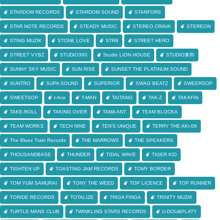
STARDOM RECORDS
STARDOM SOUND
STARFORS
STAR NOTE RECORDS
STEADY MUSIC
STEREO CRAVA
STEREON
STING MUZIK
STONE LOVE
STR8
STREET HERO
STREET VYBZ
STUDIO360
Studio LION HOUSE
STUDIO東和
SUNNY SKY MUSIC
SUN RISE
SUNSET THE PLATINUM SOUND
SUNTRO
SUPA SOUND
SUPERIOR
SWAG BEATZ
SWEERSOP
SWEETSOP
t-Ace
T-MAN
TAITANG
TAK-Z
TAKAFIN
TAKE-ROLL
TAKING OVER
TAMA ANT
TEAM BLOCKA
TEAM WORKS
TECH NINE
TEN'S UNIQUE
TERRY THE AKI-06
The Bluez Train Records
THE MARROWS
THE SPEAKERS
THOUSANDBASE
THUNDER
TIDAL WAVE
TIGER KID
TIGHTEN UP
TOASTING JAM RECORDS
TOMY BORDER
TOM YUM SAMURAI
TONY THE WEED
TOP LICENCE
TOP RUNNER
TORIDE RECORDS
TOTALIZE
TRIGA FINGA
TRINITY MUZIK
TURTLE MANS CLUB
TWINKLING STARS RECORDS
U-DOU&PLATY