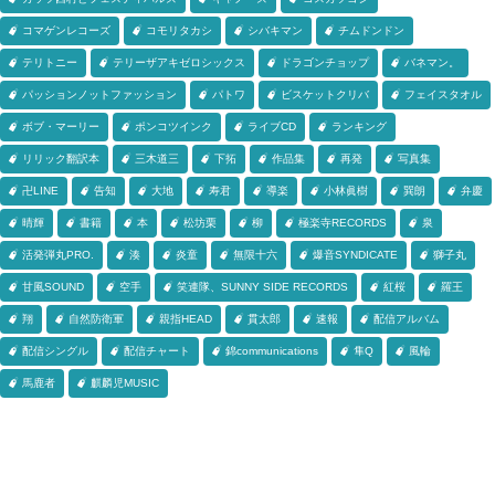
コマゲンレコーズ
コモリタカシ
シバキマン
チムドンドン
テリトニー
テリーザアキゼロシックス
ドラゴンチョップ
バネマン。
パッションノットファッション
パトワ
ビスケットクリバ
フェイスタオル
ボブ・マーリー
ポンコツインク
ライブCD
ランキング
リリック翻訳本
三木道三
下拓
作品集
再発
写真集
卍LINE
告知
大地
寿君
導楽
小林眞樹
巽朗
弁慶
晴輝
書籍
本
松坊栗
柳
極楽寺RECORDS
泉
活発弾丸PRO.
湊
炎童
無限十六
爆音SYNDICATE
獅子丸
甘風SOUND
空手
笑連隊、SUNNY SIDE RECORDS
紅桜
羅王
翔
自然防衛軍
親指HEAD
貫太郎
速報
配信アルバム
配信シングル
配信チャート
錦communications
隼Q
風輪
馬鹿者
麒麟児MUSIC