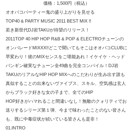
価格：1,500円（税込）
オオバコパーティー鬼の盛り上がりを見せる
TOP40 & PARTY MUSIC 2011 BEST MIX !!
若き新世代DJ岩TAKUが待望のリリース！
2011TOP 40 HIP HOP R&B & POP & ELECTROチューンの
オンパレードMIXXX!!どこで聞いてもそこはオオバコCLUBに
早変わり！彼のMIXセンスをご堪能あれ！イケイケ・ヘッド
バンギン確実なチューン全49曲を完全コンパイル！DJ岩
TAKUのリアルなHIP HOP MIXへのこだわりが生み出す誰も
真似することの出来ないヴァイブス、スキル、空気感は玄人
からブラック好きな女の子まで、全てのHIP
HOP好きがハマれること間違いなし！無敵のクォリティでお
送りするシリーズ第１弾、今まで味わったことのない皆さん
も、既に中毒症状が続いている皆さんも是非！
01.INTRO