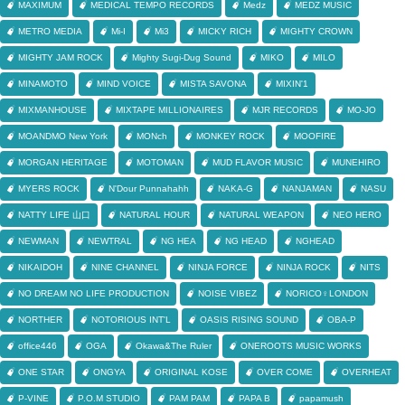
MAXIMUM
MEDICAL TEMPO RECORDS
Medz
MEDZ MUSIC
METRO MEDIA
Mi-I
Mi3
MICKY RICH
MIGHTY CROWN
MIGHTY JAM ROCK
Mighty Sugi-Dug Sound
MIKO
MILO
MINAMOTO
MIND VOICE
MISTA SAVONA
MIXIN'1
MIXMANHOUSE
MIXTAPE MILLIONAIRES
MJR RECORDS
MO-JO
MOANDMO New York
MONch
MONKEY ROCK
MOOFIRE
MORGAN HERITAGE
MOTOMAN
MUD FLAVOR MUSIC
MUNEHIRO
MYERS ROCK
N'Dour Punnahahh
NAKA-G
NANJAMAN
NASU
NATTY LIFE 山口
NATURAL HOUR
NATURAL WEAPON
NEO HERO
NEWMAN
NEWTRAL
NG HEA
NG HEAD
NGHEAD
NIKAIDOH
NINE CHANNEL
NINJA FORCE
NINJA ROCK
NITS
NO DREAM NO LIFE PRODUCTION
NOISE VIBEZ
NORICO♀LONDON
NORTHER
NOTORIOUS INT'L
OASIS RISING SOUND
OBA-P
office446
OGA
Okawa&The Ruler
ONEROOTS MUSIC WORKS
ONE STAR
ONGYA
ORIGINAL KOSE
OVER COME
OVERHEAT
P-VINE
P.O.M STUDIO
PAM PAM
PAPA B
papamush