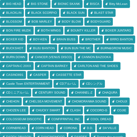
BIG HEAD
BIG STONE
BIONIC SKANK
BISCA
Bitty McLean
BLACKLIN
BLACK SCORPIO
BLACK SUN
BLAST STAR
BLOSSOM
BOB MARLEY
BODY BLOW
BODYGUARD
BON FIRE MUZIK
BOTH WINGS
BOUNTY KILLER
BOXER JUNTARO
BOXER KID
BOY-KEN
BRAIN BUSS
BROTHER
BRRO BANTON
BUCKSHOT
BUJU BANTON
BUN BUN THE MC
BURN&GROW MUSIC
BURN DOWN
CANCER (VENUS DISCO)
CANNON BAZOOKA
CAPTAIN-C 20XX
CAPTAIN BARKEY
CARLTON AND THE SHOES
CASINO891
CASPER
CASSETTE STAR
Castle Town ENTERTAINMENT
CDアルバム
CDシングル
CDミニアルバム
CENTURY SOUND
CHANNEL-Z
CHAQURA
CHEHON
CHELSEA MOVEMENT
CHOMORANMA SOUND
CHOUJI
CHOZEN LEE
CHUCKY SMART
CLASH
COCORO-G
COJIE
COLOSSEUM DISCOTIC
CONFIFRNTIAL INC.
COOL DREAD
CORNBREAD
CORN HEAD
CORONA
D.D.
DA'VILLE
DADDY DRAGON
DANCINGMOOD
DANDEE
Danne the records