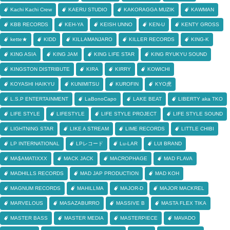
Kachi Kachi Crew
KAERU STUDIO
KAKORAGGA MUZIK
KAWMAN
KBB RECORDS
KEH-YA
KEISH UNNO
KEN-U
KENTY GROSS
kette★
KIDD
KILLAMANJARO
KILLER RECORDS
KING-K
KING ASIA
KING JAM
KING LIFE STAR
KING RYUKYU SOUND
KINGSTON DISTRIBUTE
KIRA
KIRRY
KOWICHI
KOYASHI HAIKYU
KUNIMITSU
KUROFIN
KYO虎
L.S.P ENTERTAINMENT
LaBonoCapo
LAKE BEAT
LIBERTY aka TKO
LIFE STYLE
LIFESTYLE
LIFE STYLE PROJECT
LIFE STYLE SOUND
LIGHTNING STAR
LIKE A STREAM
LIME RECORDS
LITTLE CHIBI
LP INTERNATIONAL
LPレコード
Lu-LAR
LUI BRAND
MA$AMATIXXX
MACK JACK
MACROPHAGE
MAD FLAVA
MADHILLS RECORDS
MAD JAP PRODUCTION
MAD KOH
MAGNUM RECORDS
MAHILLMA
MAJOR-D
MAJOR MACKREL
MARVELOUS
MASAZABURRO
MASSIVE B
MASTA FLEX TIKA
MASTER BASS
MASTER MEDIA
MASTERPIECE
MAVADO