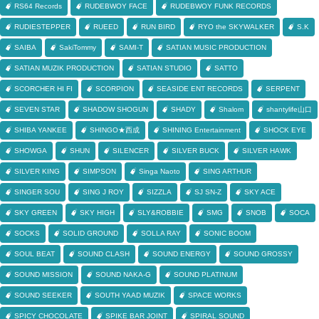
RS64 Records
RUDEBWOY FACE
RUDEBWOY FUNK RECORDS
RUDIESTEPPER
RUEED
RUN BIRD
RYO the SKYWALKER
S.K
SAIBA
SakiTommy
SAMI-T
SATIAN MUSIC PRODUCTION
SATIAN MUZIK PRODUCTION
SATIAN STUDIO
SATTO
SCORCHER HI FI
SCORPION
SEASIDE ENT RECORDS
SERPENT
SEVEN STAR
SHADOW SHOGUN
SHADY
Shalom
shantylife山口
SHIBA YANKEE
SHINGO★西成
SHINING Entertainment
SHOCK EYE
SHOWGA
SHUN
SILENCER
SILVER BUCK
SILVER HAWK
SILVER KING
SIMPSON
Singa Naoto
SING ARTHUR
SINGER SOU
SING J ROY
SIZZLA
SJ SN-Z
SKY ACE
SKY GREEN
SKY HIGH
SLY&ROBBIE
SMG
SNOB
SOCA
SOCKS
SOLID GROUND
SOLLA RAY
SONIC BOOM
SOUL BEAT
SOUND CLASH
SOUND ENERGY
SOUND GROSSY
SOUND MISSION
SOUND NAKA-G
SOUND PLATINUM
SOUND SEEKER
SOUTH YAAD MUZIK
SPACE WORKS
SPICY CHOCOLATE
SPIKE BAR JOINT
SPIRAL SOUND