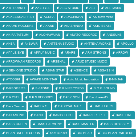
A.K. SUMMIT
AA-STYLE
ABC STUDIO
ABJ
ACE MARK
ACKEE&SALTFISH
ACURA
ADACHIMAN
AK-Movement
AKAME ROCKERS
AKANE
AKASHINGO
AKIO BEATS
AKIRA TATSUMI
ALOHAWAIAN
AMATO RECORDZ
ANDSUNS
ANSA
AnSWeR
ANTTENA STUDIO
ANTTENA WORKS
APOLLO
APPLE EYE
APPLY MUSIC
ARARE
ARM STRONG
ARROW
ARROWMAN RECORDS
ARSENAL
ARUZ STUDIO MUZIQ
A SEH ONE STUDIO
ASIAN STAR
ASIENCE
ASSASSIN
ATOOSHI
AWAKE MONSTAR
Azito Music Innovation
B-NINJAH
B-REGGER'S
B-STONE
B.K.N RECORDS
B.O.G SOUND
B.P.2011
B.P.N RECORDS
BABY NON
Bacchanal45
Back Yaadie
BADDY45
BADGYAL MARIE
BAD JUSTICE
BAKAMONO
BANJI
BANTY FOOT
BARRIER FREE
BASE LINE
BASS GREEN
BASS HARMONY
BASS MASTER
BASS ODYSSEY
BEAN BALL RECORDS
beat sunset
BIG BEAR
BIG BLAZE WILDERS