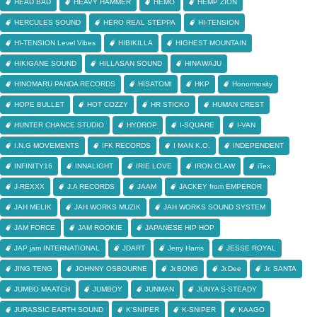
HEAD BAD
HEAVY HAMMER
HEMO
HEMP ZION
HERCULES SOUND
HERO REAL STEPPA
HI-TENSION
HI-TENSION Level Vibes
HIBIKILLA
HIGHEST MOUNTAIN
HIKIGANE SOUND
HILLASAN SOUND
HINAWAJU
HINOMARU PANDA RECORDS
HISATOMI
HKP
Honormosity
HOPE BULLET
HOT COZZY
HR STICKO
HUMAN CREST
HUNTER CHANCE STUDIO
HYDROP
I-SQUARE
I-VAN
I.N.G MOVEMENTS
IFK RECORDS
I MAN K.O.
INDEPENDENT
INFINITY16
INNALIGHT
IRIE LOVE
IRON CLAW
iTex
J-REXXX
J.A RECORDS
JAAM
JACKEY from EMPEROR
JAH MELIK
JAH WORKS MUZIK
JAH WORKS SOUND SYSTEM
JAM FORCE
JAM ROOKIE
JAPANESE HIP HOP
JAP jam INTERNATIONAL
JDART
Jerry Harris
JESSE ROYAL
JING TENG
JOHNNY OSBOURNE
Jr.BONG
Jr.Dee
Jr. SANTA
JUMBO MAATCH
JUMBOY
JUNMAN
JUNYA S-STEADY
JURASSIC EARTH SOUND
K'SNIPER
K-SNIPER
KAAGO