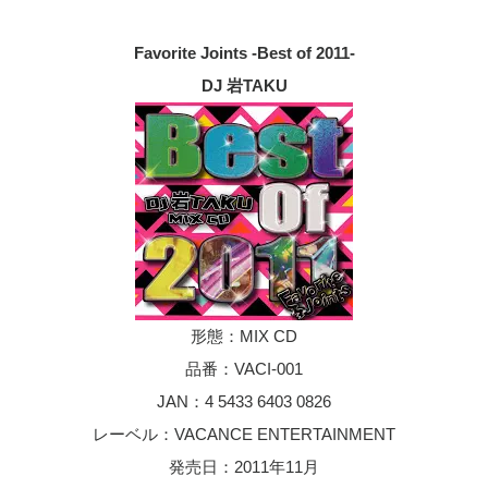
Favorite Joints -Best of 2011-
DJ 岩TAKU
形態：MIX CD
品番：VACI-001
JAN：4 5433 6403 0826
レーベル：VACANCE ENTERTAINMENT
発売日：2011年11月