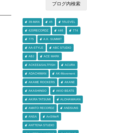
39-MAN
45
55LEVEL
420RECORDZ
446
774
775
A.K. SUMMIT
AA-STYLE
ABC STUDIO
ABJ
ACE MARK
ACKEE&SALTFISH
ACURA
ADACHIMAN
AK-Movement
AKAME ROCKERS
AKANE
AKASHINGO
AKIO BEATS
AKIRA TATSUMI
ALOHAWAIAN
AMATO RECORDZ
ANDSUNS
ANSA
AnSWeR
ANTTENA STUDIO