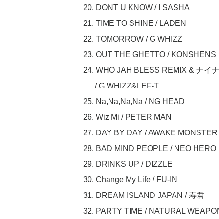
20. DONT U KNOW / I SASHA
21. TIME TO SHINE / LADEN
22. TOMORROW / G WHIZZ
23. OUT THE GHETTO / KONSHENS
24. WHO JAH BLESS REMIX & ナ
/ G WHIZZ&LEF-T
25. Na,Na,Na,Na / NG HEAD
26. Wiz Mi / PETER MAN
27. DAY BY DAY / AWAKE MONSTER
28. BAD MIND PEOPLE / NEO HERO
29. DRINKS UP / DIZZLE
30. Change My Life / FU-IN
31. DREAM ISLAND JAPAN / 寿君
32. PARTY TIME / NATURAL WEAPO