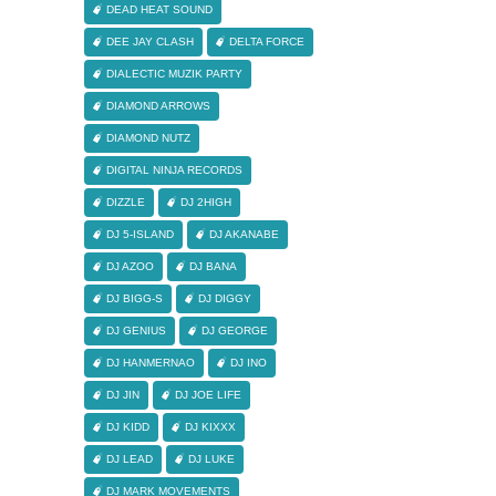
DEAD HEAT SOUND
DEE JAY CLASH
DELTA FORCE
DIALECTIC MUZIK PARTY
DIAMOND ARROWS
DIAMOND NUTZ
DIGITAL NINJA RECORDS
DIZZLE
DJ 2HIGH
DJ 5-ISLAND
DJ AKANABE
DJ AZOO
DJ BANA
DJ BIGG-S
DJ DIGGY
DJ GENIUS
DJ GEORGE
DJ HANMERNAO
DJ INO
DJ JIN
DJ JOE LIFE
DJ KIDD
DJ KIXXX
DJ LEAD
DJ LUKE
DJ MARK MOVEMENTS