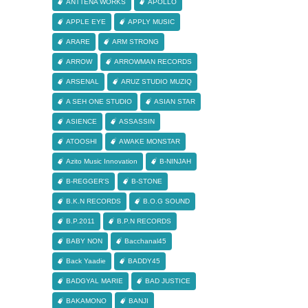
ANTTENA WORKS
APOLLO
APPLE EYE
APPLY MUSIC
ARARE
ARM STRONG
ARROW
ARROWMAN RECORDS
ARSENAL
ARUZ STUDIO MUZIQ
A SEH ONE STUDIO
ASIAN STAR
ASIENCE
ASSASSIN
ATOOSHI
AWAKE MONSTAR
Azito Music Innovation
B-NINJAH
B-REGGER'S
B-STONE
B.K.N RECORDS
B.O.G SOUND
B.P.2011
B.P.N RECORDS
BABY NON
Bacchanal45
Back Yaadie
BADDY45
BADGYAL MARIE
BAD JUSTICE
BAKAMONO
BANJI