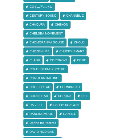
CDミニアルバム
CENTURY SOUND
CHANNEL-Z
CHAQURA
CHEHON
CHELSEA MOVEMENT
CHOMORANMA SOUND
CHOUJI
CHOZEN LEE
CHUCKY SMART
CLASH
COCORO-G
COJIE
COLOSSEUM DISCOTIC
CONFIFRNTIAL INC.
COOL DREAD
CORNBREAD
CORN HEAD
CORONA
D.D.
DA'VILLE
DADDY DRAGON
DANCINGMOOD
DANDEE
Danne the records
DAVID RODIGAN