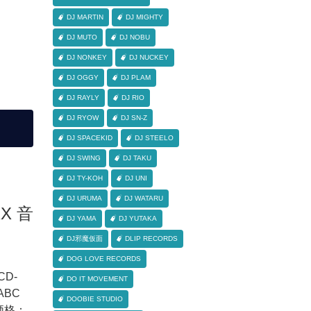
DJ MARTIN
DJ MIGHTY
DJ MUTO
DJ NOBU
DJ NONKEY
DJ NUCKEY
DJ OGGY
DJ PLAM
DJ RAYLY
DJ RIO
DJ RYOW
DJ SN-Z
DJ SPACEKID
DJ STEELO
DJ SWING
DJ TAKU
DJ TY-KOH
DJ UNI
DJ URUMA
DJ WATARU
XX 音
DJ YAMA
DJ YUTAKA
DJ邪魔仮面
DLIP RECORDS
DOG LOVE RECORDS
CD-
DO IT MOVEMENT
ABC
DOOBIE STUDIO
価格：