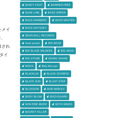
BANTY FOOT
BARRIER FREE
BASE LINE
BASS GREEN
BASS HARMONY
BASS MASTER
BASS ODYSSEY
をメイ
BEAN BALL RECORDS
年、
beat sunset
BIG BEAR
目され
BIG BLAZE WILDERS
BIG HEAD
。タイ
BIG STONE
BIONIC SKANK
BISCA
Bitty McLean
BLACKLIN
BLACK SCORPIO
BLACK SUN
BLAST STAR
BLOSSOM
BOB MARLEY
BODY BLOW
BODYGUARD
BON FIRE MUZIK
BOTH WINGS
BOUNTY KILLER