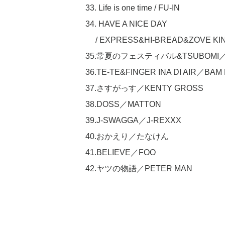
33. Life is one time / FU-IN
34. HAVE A NICE DAY
/ EXPRESS&HI-BREAD&ZOVE KI
35.常夏のフェスティバル&TSUBOMI／TAK
36.TE-TE&FINGER INA DI AIR／BAM
37.さすがっす／KENTY GROSS
38.DOSS／MATTON
39.J-SWAGGA／J-REXXX
40.おかえり／たなけん
41.BELIEVE／FOO
42.ヤツの物語／PETER MAN