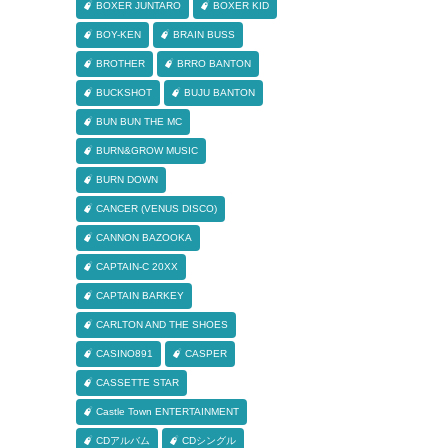
BOXER JUNTARO
BOXER KID
BOY-KEN
BRAIN BUSS
BROTHER
BRRO BANTON
BUCKSHOT
BUJU BANTON
BUN BUN THE MC
BURN&GROW MUSIC
BURN DOWN
CANCER (VENUS DISCO)
CANNON BAZOOKA
CAPTAIN-C 20XX
CAPTAIN BARKEY
CARLTON AND THE SHOES
CASINO891
CASPER
CASSETTE STAR
Castle Town ENTERTAINMENT
CDアルバム
CDシングル