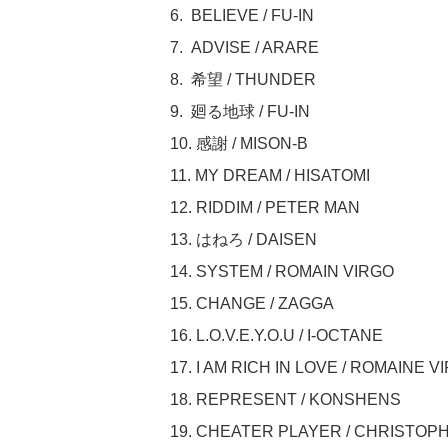
6. BELIEVE / FU-IN
7. ADVISE / ARARE
8. 希望 / THUNDER
9. 廻る地球 / FU-IN
10. 感謝 / MISON-B
11. MY DREAM / HISATOMI
12. RIDDIM / PETER MAN
13. はねろ / DAISEN
14. SYSTEM / ROMAIN VIRGO
15. CHANGE / ZAGGA
16. L.O.V.E.Y.O.U / I-OCTANE
17. I AM RICH IN LOVE / ROMAINE V
18. REPRESENT / KONSHENS
19. CHEATER PLAYER / CHRISTOP