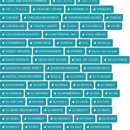
Castle Town ENTERTAINMENT
CDアルバム
CDシングル
CDミニアルバム
CENTURY SOUND
CHANNEL-Z
CHAQURA
CHEHON
CHELSEA MOVEMENT
CHOMORANMA SOUND
CHOUJI
CHOZEN LEE
CHUCKY SMART
CLASH
COCORO-G
COJIE
COLOSSEUM DISCOTIC
CONFIFRNTIAL INC.
COOL DREAD
CORNBREAD
CORN HEAD
CORONA
D.D.
DA'VILLE
DADDY DRAGON
DANCINGMOOD
DANDEE
Danne the records
DAVID RODIGAN
DEAD HEAT SOUND
DEE JAY CLASH
DELTA FORCE
DIALECTIC MUZIK PARTY
DIAMOND ARROWS
DIAMOND NUTZ
DIGITAL NINJA RECORDS
DIZZLE
DJ 2HIGH
DJ 5-ISLAND
DJ AKANABE
DJ AZOO
DJ BANA
DJ BIGG-S
DJ DIGGY
DJ GENIUS
DJ GEORGE
DJ HANMERNAO
DJ INO
DJ JIN
DJ JOE LIFE
DJ KIDD
DJ KIXXX
DJ LEAD
DJ LUKE
DJ MARK MOVEMENTS
DJ MARTIN
DJ MIGHTY
DJ MUTO
DJ NOBU
DJ NONKEY
DJ NUCKEY
DJ OGGY
DJ PLAM
DJ RAYLY
DJ RIO
DJ RYOW
DJ SN-Z
DJ SPACEKID