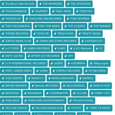
The Bluez Train Records
THE MARROWS
THE SPEAKERS
THOUSANDBASE
THUNDER
TIDAL WAVE
TIGER KID
TIGHTEN UP
TOASTING JAM RECORDS
TOMY BORDER
TOM YUM SAMURAI
TONY THE WEED
TOP LICENCE
TOP RUNNER
TORIDE RECORDS
TOTALIZE
TRIGA FINGA
TRINITY MUZIK
TURTLE MANS CLUB
TWINKLING STARS RECORDS
U-DOU&PLATY
U-J TYSON
U-MIES RECORDS
U-MIO
U.H.O Records
UJ
UNITY SOUND
UPPER CUT RECORDS
UTH
V.I.P INTERNATIONAL RECORDS
VADER
VIGORMAN
Village Again
VINYL JUNKIE KREW
ViViNA
VORTEX RECORDS
VP RECORDS
VYBZ KARTEL
WAGGY-T
WAKA JAPAN ENT.
WARD21
WAYNE WONDER
Wheelie RECORDS
WILD MONGOL
WING FLOOR
WIZA ROZA
WOODMAN
XTERMINATOR
YA-LOW
YABBY YOU
YARD BEAT
YARDCORE ENTERTAINMENT
YASUDA RYOMA
YELLOW CHOICE
YELLOW NAKED FILM
YOYO-C
YUNG J.R MUSIC