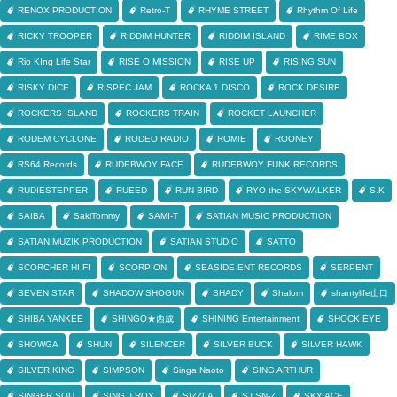
RENOX PRODUCTION
Retro-T
RHYME STREET
Rhythm Of Life
RICKY TROOPER
RIDDIM HUNTER
RIDDIM ISLAND
RIME BOX
Rio KIng Life Star
RISE O MISSION
RISE UP
RISING SUN
RISKY DICE
RISPEC JAM
ROCKA 1 DISCO
ROCK DESIRE
ROCKERS ISLAND
ROCKERS TRAIN
ROCKET LAUNCHER
RODEM CYCLONE
RODEO RADIO
ROMIE
ROONEY
RS64 Records
RUDEBWOY FACE
RUDEBWOY FUNK RECORDS
RUDIESTEPPER
RUEED
RUN BIRD
RYO the SKYWALKER
S.K
SAIBA
SakiTommy
SAMI-T
SATIAN MUSIC PRODUCTION
SATIAN MUZIK PRODUCTION
SATIAN STUDIO
SATTO
SCORCHER HI FI
SCORPION
SEASIDE ENT RECORDS
SERPENT
SEVEN STAR
SHADOW SHOGUN
SHADY
Shalom
shantylife山口
SHIBA YANKEE
SHINGO★西成
SHINING Entertainment
SHOCK EYE
SHOWGA
SHUN
SILENCER
SILVER BUCK
SILVER HAWK
SILVER KING
SIMPSON
Singa Naoto
SING ARTHUR
SINGER SOU
SING J ROY
SIZZLA
SJ SN-Z
SKY ACE