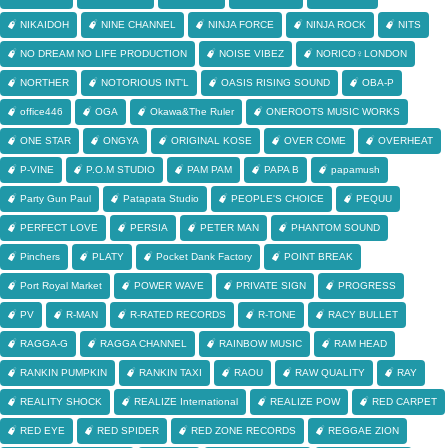
NIKAIDOH
NINE CHANNEL
NINJA FORCE
NINJA ROCK
NITS
NO DREAM NO LIFE PRODUCTION
NOISE VIBEZ
NORICO♀LONDON
NORTHER
NOTORIOUS INT'L
OASIS RISING SOUND
OBA-P
office446
OGA
Okawa&The Ruler
ONEROOTS MUSIC WORKS
ONE STAR
ONGYA
ORIGINAL KOSE
OVER COME
OVERHEAT
P-VINE
P.O.M STUDIO
PAM PAM
PAPA B
papamush
Party Gun Paul
Patapata Studio
PEOPLE'S CHOICE
PEQUU
PERFECT LOVE
PERSIA
PETER MAN
PHANTOM SOUND
Pinchers
PLATY
Pocket Dank Factory
POINT BREAK
Port Royal Market
POWER WAVE
PRIVATE SIGN
PROGRESS
PV
R-MAN
R-RATED RECORDS
R-TONE
RACY BULLET
RAGGA-G
RAGGA CHANNEL
RAINBOW MUSIC
RAM HEAD
RANKIN PUMPKIN
RANKIN TAXI
RAOU
RAW QUALITY
RAY
REALITY SHOCK
REALIZE International
REALIZE POW
RED CARPET
RED EYE
RED SPIDER
RED ZONE RECORDS
REGGAE ZION