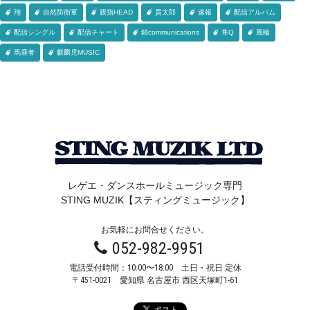
翔
自然防衛軍
親指HEAD
貫太郎
速報
配信アルバム
配信シングル
配信チャート
錦communications
隼Q
風輪
馬鹿者
麒麟児MUSIC
レゲエ・ダンスホールミュージック専門
STING MUZIK【スティングミュージック】
お気軽にお問合せください。
052-982-9951
電話受付時間：10:00〜18:00 土日・祝日 定休
〒451-0021
愛知県 名古屋市 西区天塚町1-61