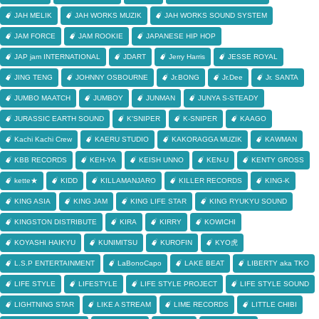
JAH MELIK
JAH WORKS MUZIK
JAH WORKS SOUND SYSTEM
JAM FORCE
JAM ROOKIE
JAPANESE HIP HOP
JAP jam INTERNATIONAL
JDART
Jerry Harris
JESSE ROYAL
JING TENG
JOHNNY OSBOURNE
Jr.BONG
Jr.Dee
Jr. SANTA
JUMBO MAATCH
JUMBOY
JUNMAN
JUNYA S-STEADY
JURASSIC EARTH SOUND
K'SNIPER
K-SNIPER
KAAGO
Kachi Kachi Crew
KAERU STUDIO
KAKORAGGA MUZIK
KAWMAN
KBB RECORDS
KEH-YA
KEISH UNNO
KEN-U
KENTY GROSS
kette★
KIDD
KILLAMANJARO
KILLER RECORDS
KING-K
KING ASIA
KING JAM
KING LIFE STAR
KING RYUKYU SOUND
KINGSTON DISTRIBUTE
KIRA
KIRRY
KOWICHI
KOYASHI HAIKYU
KUNIMITSU
KUROFIN
KYO虎
L.S.P ENTERTAINMENT
LaBonoCapo
LAKE BEAT
LIBERTY aka TKO
LIFE STYLE
LIFESTYLE
LIFE STYLE PROJECT
LIFE STYLE SOUND
LIGHTNING STAR
LIKE A STREAM
LIME RECORDS
LITTLE CHIBI