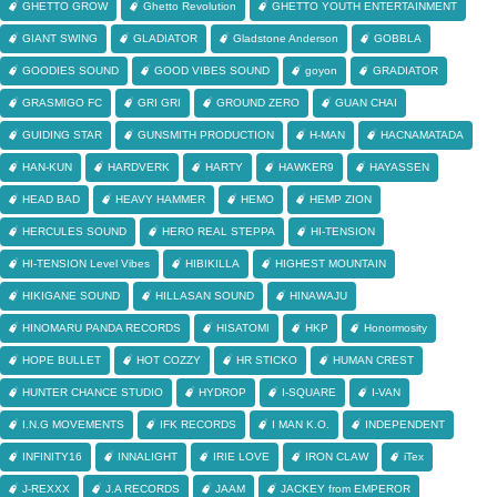
GHETTO GROW
Ghetto Revolution
GHETTO YOUTH ENTERTAINMENT
GIANT SWING
GLADIATOR
Gladstone Anderson
GOBBLA
GOODIES SOUND
GOOD VIBES SOUND
goyon
GRADIATOR
GRASMIGO FC
GRI GRI
GROUND ZERO
GUAN CHAI
GUIDING STAR
GUNSMITH PRODUCTION
H-MAN
HACNAMATADA
HAN-KUN
HARDVERK
HARTY
HAWKER9
HAYASSEN
HEAD BAD
HEAVY HAMMER
HEMO
HEMP ZION
HERCULES SOUND
HERO REAL STEPPA
HI-TENSION
HI-TENSION Level Vibes
HIBIKILLA
HIGHEST MOUNTAIN
HIKIGANE SOUND
HILLASAN SOUND
HINAWAJU
HINOMARU PANDA RECORDS
HISATOMI
HKP
Honormosity
HOPE BULLET
HOT COZZY
HR STICKO
HUMAN CREST
HUNTER CHANCE STUDIO
HYDROP
I-SQUARE
I-VAN
I.N.G MOVEMENTS
IFK RECORDS
I MAN K.O.
INDEPENDENT
INFINITY16
INNALIGHT
IRIE LOVE
IRON CLAW
iTex
J-REXXX
J.A RECORDS
JAAM
JACKEY from EMPEROR