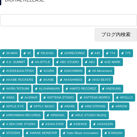
39-MAN
45
55LEVEL
420RECORDZ
446
774
775
A.K. SUMMIT
AA-STYLE
ABC STUDIO
ABJ
ACE MARK
ACKEE&SALTFISH
ACURA
ADACHIMAN
AK-Movement
AKAME ROCKERS
AKANE
AKASHINGO
AKIO BEATS
AKIRA TATSUMI
ALOHAWAIAN
AMATO RECORDZ
ANDSUNS
ANSA
AnSWeR
ANTTENA STUDIO
ANTTENA WORKS
APOLLO
APPLE EYE
APPLY MUSIC
ARARE
ARM STRONG
ARROW
ARROWMAN RECORDS
ARSENAL
ARUZ STUDIO MUZIQ
A SEH ONE STUDIO
ASIAN STAR
ASIENCE
ASSASSIN
ATOOSHI
AWAKE MONSTAR
Azito Music Innovation
B-NINJAH