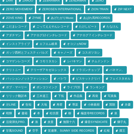
ZARI
ZAROO
ZEBRAMAN
ZENDAMAN
ZERO
ZERO MOVEMENT
ZEROSEN INTERNATIONAL
ZION TRAIN
ZIP NEXT
ZOVE KING
ZYNIE
あげたがりMusic
あばれ馬RECORDS
こだまレコード
ごってええやんレコード
たけしビート
たなけん
アダチマン
アナログ12インチレコード
アナログ７インチレコード
インストアライブ
エフエム岐阜
オコジョNOW
ガッツ西村とフェスティバルズ
キャノーズ
コスガツヨシ
コマゲンレコーズ
コモリタカシ
シバキマン
チムドンドン
テリトニー
テリーザアキゼロシックス
ドラゴンチョップ
バネマン。
パッションノットファッション
パトワ
ビスケットクリバ
フェイスタオル
ボブ・マーリー
ポンコツインク
ライブCD
ランキング
リリック翻訳本
三木道三
下拓
作品集
再発
写真集
卍LINE
告知
大地
寿君
導楽
小林眞樹
巽朗
弁慶
晴輝
書籍
本
松坊栗
柳
極楽寺RECORDS
泉
活発弾丸PRO.
湊
炎童
無限十六
爆音SYNDICATE
獅子丸
甘風SOUND
空手
笑連隊、SUNNY SIDE RECORDS
紅桜
羅王