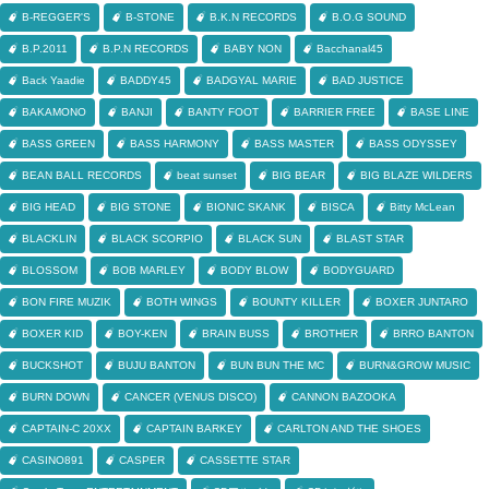
B-REGGER'S
B-STONE
B.K.N RECORDS
B.O.G SOUND
B.P.2011
B.P.N RECORDS
BABY NON
Bacchanal45
Back Yaadie
BADDY45
BADGYAL MARIE
BAD JUSTICE
BAKAMONO
BANJI
BANTY FOOT
BARRIER FREE
BASE LINE
BASS GREEN
BASS HARMONY
BASS MASTER
BASS ODYSSEY
BEAN BALL RECORDS
beat sunset
BIG BEAR
BIG BLAZE WILDERS
BIG HEAD
BIG STONE
BIONIC SKANK
BISCA
Bitty McLean
BLACKLIN
BLACK SCORPIO
BLACK SUN
BLAST STAR
BLOSSOM
BOB MARLEY
BODY BLOW
BODYGUARD
BON FIRE MUZIK
BOTH WINGS
BOUNTY KILLER
BOXER JUNTARO
BOXER KID
BOY-KEN
BRAIN BUSS
BROTHER
BRRO BANTON
BUCKSHOT
BUJU BANTON
BUN BUN THE MC
BURN&GROW MUSIC
BURN DOWN
CANCER (VENUS DISCO)
CANNON BAZOOKA
CAPTAIN-C 20XX
CAPTAIN BARKEY
CARLTON AND THE SHOES
CASINO891
CASPER
CASSETTE STAR