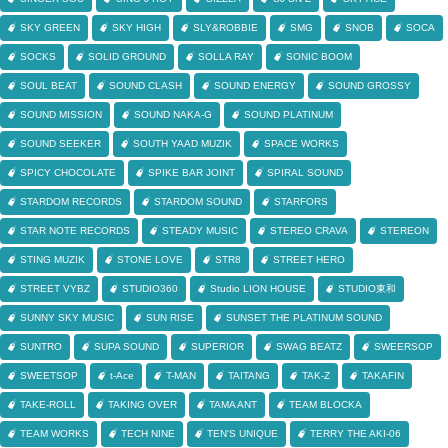
SKY GREEN
SKY HIGH
SLY&ROBBIE
SMG
SNOB
SOCA
SOCKS
SOLID GROUND
SOLLA RAY
SONIC BOOM
SOUL BEAT
SOUND CLASH
SOUND ENERGY
SOUND GROSSY
SOUND MISSION
SOUND NAKA-G
SOUND PLATINUM
SOUND SEEKER
SOUTH YAAD MUZIK
SPACE WORKS
SPICY CHOCOLATE
SPIKE BAR JOINT
SPIRAL SOUND
STARDOM RECORDS
STARDOM SOUND
STARFORS
STAR NOTE RECORDS
STEADY MUSIC
STEREO CRAVA
STEREON
STING MUZIK
STONE LOVE
STR8
STREET HERO
STREET VYBZ
STUDIO360
Studio LION HOUSE
STUDIO東和
SUNNY SKY MUSIC
SUN RISE
SUNSET THE PLATINUM SOUND
SUNTRO
SUPA SOUND
SUPERIOR
SWAG BEATZ
SWEERSOP
SWEETSOP
t-Ace
T-MAN
TAITANG
TAK-Z
TAKAFIN
TAKE-ROLL
TAKING OVER
TAMA ANT
TEAM BLOCKA
TEAM WORKS
TECH NINE
TEN'S UNIQUE
TERRY THE AKI-06