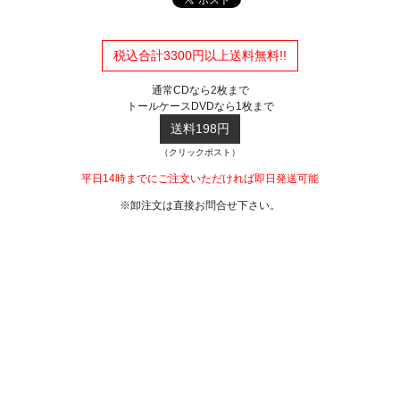
税込合計3300円以上送料無料!!
通常CDなら2枚まで
トールケースDVDなら1枚まで
送料198円
（クリックポスト）
平日14時までにご注文いただければ即日発送可能
※卸注文は直接お問合せ下さい。