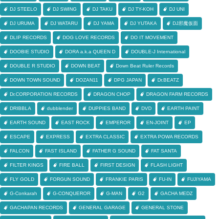
DJ STEELO
DJ SWING
DJ TAKU
DJ TY-KOH
DJ UNI
DJ URUMA
DJ WATARU
DJ YAMA
DJ YUTAKA
DJ邪魔仮面
DLIP RECORDS
DOG LOVE RECORDS
DO IT MOVEMENT
DOOBIE STUDIO
DORA a.k.a QUEEN D
DOUBLE-J International
DOUBLE R STUDIO
DOWN BEAT
Down Beat Ruler Records
DOWN TOWN SOUND
DOZAN11
DPG JAPAN
Dr.BEATZ
Dr.CORPORATION RECORDS
DRAGON CHOP
DRAGON FARM RECORDS
DRIBBLA
dubblender
DUPPIES BAND
DVD
EARTH PAINT
EARTH SOUND
EAST ROCK
EMPEROR
EN-JOINT
EP
ESCAPE
EXPRESS
EXTRA CLASSIC
EXTRA POWA RECORDS
FALCON
FAST ISLAND
FATHER G SOUND
FAT SANTA
FILTER KINGS
FIRE BALL
FIRST DESIGN
FLASH LIGHT
FLY GOLD
FORGUN SOUND
FRANKIE PARIS
FU-IN
FUJIYAMA
G-Conkarah
G-CONQUEROR
G-MAN
G2
GACHA MEDZ
GACHAPAN RECORDS
GENERAL GARAGE
GENERAL STONE