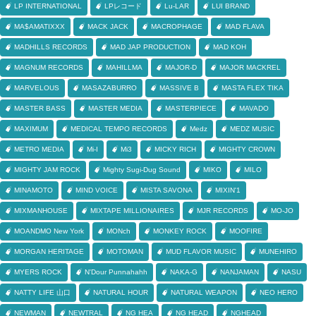
LP INTERNATIONAL
LPレコード
Lu-LAR
LUI BRAND
MA$AMATIXXX
MACK JACK
MACROPHAGE
MAD FLAVA
MADHILLS RECORDS
MAD JAP PRODUCTION
MAD KOH
MAGNUM RECORDS
MAHILLMA
MAJOR-D
MAJOR MACKREL
MARVELOUS
MASAZABURRO
MASSIVE B
MASTA FLEX TIKA
MASTER BASS
MASTER MEDIA
MASTERPIECE
MAVADO
MAXIMUM
MEDICAL TEMPO RECORDS
Medz
MEDZ MUSIC
METRO MEDIA
Mi-I
Mi3
MICKY RICH
MIGHTY CROWN
MIGHTY JAM ROCK
Mighty Sugi-Dug Sound
MIKO
MILO
MINAMOTO
MIND VOICE
MISTA SAVONA
MIXIN'1
MIXMANHOUSE
MIXTAPE MILLIONAIRES
MJR RECORDS
MO-JO
MOANDMO New York
MONch
MONKEY ROCK
MOOFIRE
MORGAN HERITAGE
MOTOMAN
MUD FLAVOR MUSIC
MUNEHIRO
MYERS ROCK
N'Dour Punnahahh
NAKA-G
NANJAMAN
NASU
NATTY LIFE 山口
NATURAL HOUR
NATURAL WEAPON
NEO HERO
NEWMAN
NEWTRAL
NG HEA
NG HEAD
NGHEAD