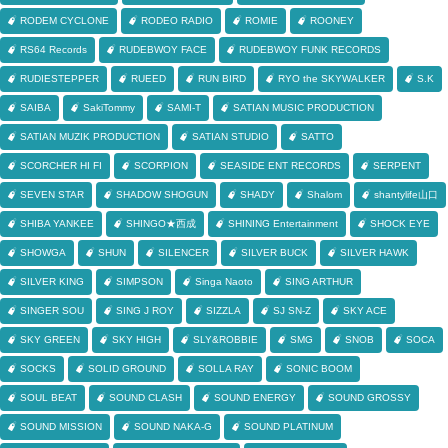
RODEM CYCLONE
RODEO RADIO
ROMIE
ROONEY
RS64 Records
RUDEBWOY FACE
RUDEBWOY FUNK RECORDS
RUDIESTEPPER
RUEED
RUN BIRD
RYO the SKYWALKER
S.K
SAIBA
SakiTommy
SAMI-T
SATIAN MUSIC PRODUCTION
SATIAN MUZIK PRODUCTION
SATIAN STUDIO
SATTO
SCORCHER HI FI
SCORPION
SEASIDE ENT RECORDS
SERPENT
SEVEN STAR
SHADOW SHOGUN
SHADY
Shalom
shantylife山口
SHIBA YANKEE
SHINGO★西成
SHINING Entertainment
SHOCK EYE
SHOWGA
SHUN
SILENCER
SILVER BUCK
SILVER HAWK
SILVER KING
SIMPSON
Singa Naoto
SING ARTHUR
SINGER SOU
SING J ROY
SIZZLA
SJ SN-Z
SKY ACE
SKY GREEN
SKY HIGH
SLY&ROBBIE
SMG
SNOB
SOCA
SOCKS
SOLID GROUND
SOLLA RAY
SONIC BOOM
SOUL BEAT
SOUND CLASH
SOUND ENERGY
SOUND GROSSY
SOUND MISSION
SOUND NAKA-G
SOUND PLATINUM