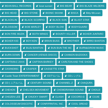
BEAN BALL RECORDS
beat sunset
BIG BEAR
BIG BLAZE WILDERS
BIG HEAD
BIG STONE
BIONIC SKANK
BISCA
Bitty McLean
BLACKLIN
BLACK SCORPIO
BLACK SUN
BLAST STAR
BLOSSOM
BOB MARLEY
BODY BLOW
BODYGUARD
BON FIRE MUZIK
BOTH WINGS
BOUNTY KILLER
BOXER JUNTARO
BOXER KID
BOY-KEN
BRAIN BUSS
BROTHER
BRRO BANTON
BUCKSHOT
BUJU BANTON
BUN BUN THE MC
BURN&GROW MUSIC
BURN DOWN
CANCER (VENUS DISCO)
CANNON BAZOOKA
CAPTAIN-C 20XX
CAPTAIN BARKEY
CARLTON AND THE SHOES
CASINO891
CASPER
CASSETTE STAR
Castle Town ENTERTAINMENT
CDアルバム
CDシングル
CDミニアルバム
CENTURY SOUND
CHANNEL-Z
CHAQURA
CHEHON
CHELSEA MOVEMENT
CHOMORANMA SOUND
CHOUJI
CHOZEN LEE
CHUCKY SMART
CLASH
COCORO-G
COJIE
COLOSSEUM DISCOTIC
CONFIFRNTIAL INC.
COOL DREAD