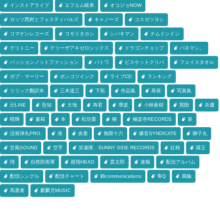
インストアライブ
エフエム岐阜
オコジョNOW
ガッツ西村とフェスティバルズ
キャノーズ
コスガツヨシ
コマゲンレコーズ
コモリタカシ
シバキマン
チムドンドン
テリトニー
テリーザアキゼロシックス
ドラゴンチョップ
バネマン。
パッションノットファッション
パトワ
ビスケットクリバ
フェイスタオル
ボブ・マーリー
ポンコツインク
ライブCD
ランキング
リリック翻訳本
三木道三
下拓
作品集
再発
写真集
卍LINE
告知
大地
寿君
導楽
小林眞樹
巽朗
弁慶
晴輝
書籍
本
松坊栗
柳
極楽寺RECORDS
泉
活発弾丸PRO.
湊
炎童
無限十六
爆音SYNDICATE
獅子丸
甘風SOUND
空手
笑連隊、SUNNY SIDE RECORDS
紅桜
羅王
翔
自然防衛軍
親指HEAD
貫太郎
速報
配信アルバム
配信シングル
配信チャート
錦communications
隼Q
風輪
馬鹿者
麒麟児MUSIC