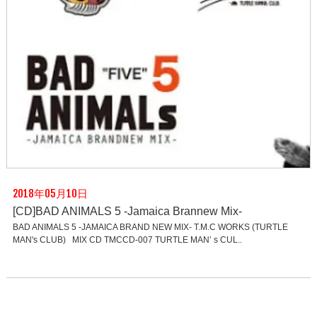
2018年05月10日
[CD]BAD ANIMALS 5 -Jamaica Brannew Mix-
BAD ANIMALS 5 -JAMAICA BRAND NEW MIX- T.M.C WORKS (TURTLE
MAN's CLUB) MIX CD TMCCD-007 TURTLE MAN’ s CUL..