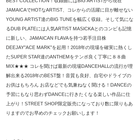
BEST COLLECTION！収録曲にはBIG ARTISTから現在
JAMAICAでHOTなARTIST、コレからの活躍に目が離せない
YOUNG ARTIST達のBIG TUNEを幅広く収録。そして気にな
るDUB PLATEには人気ARTIST MASICKAとのコンビも記憶
に新しい、JAMAICAN FLAVAを持つ若手注目株
DEEJAY”ACE MARK”を起用！2018年の現場を確実に熱くし
たSUPER STAR達のANTHEMをテンポ良く丁寧に８８曲
MIX★★★ コレを聞けば最新の現場DANCEHALLの流行が理
解出来る2018年のBEST盤！音質も良好、自宅やドライブの
お供はもちろん お店などでも気兼ねなく聞ける！DANCEの
予習にもなり思わずDANCEに行きたくなる楽しい作品に仕
上がり！STREET SHOP限定販売になっており数に限りもあ
りますのでお早めのチェックお願いします！