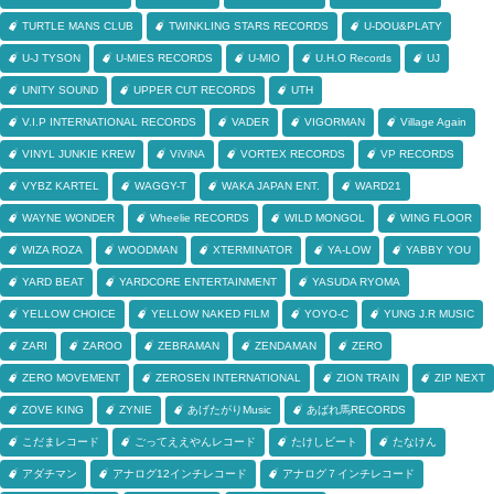
TURTLE MANS CLUB
TWINKLING STARS RECORDS
U-DOU&PLATY
U-J TYSON
U-MIES RECORDS
U-MIO
U.H.O Records
UJ
UNITY SOUND
UPPER CUT RECORDS
UTH
V.I.P INTERNATIONAL RECORDS
VADER
VIGORMAN
Village Again
VINYL JUNKIE KREW
ViViNA
VORTEX RECORDS
VP RECORDS
VYBZ KARTEL
WAGGY-T
WAKA JAPAN ENT.
WARD21
WAYNE WONDER
Wheelie RECORDS
WILD MONGOL
WING FLOOR
WIZA ROZA
WOODMAN
XTERMINATOR
YA-LOW
YABBY YOU
YARD BEAT
YARDCORE ENTERTAINMENT
YASUDA RYOMA
YELLOW CHOICE
YELLOW NAKED FILM
YOYO-C
YUNG J.R MUSIC
ZARI
ZAROO
ZEBRAMAN
ZENDAMAN
ZERO
ZERO MOVEMENT
ZEROSEN INTERNATIONAL
ZION TRAIN
ZIP NEXT
ZOVE KING
ZYNIE
あげたがりMusic
あばれ馬RECORDS
こだまレコード
ごってええやんレコード
たけしビート
たなけん
アダチマン
アナログ12インチレコード
アナログ７インチレコード