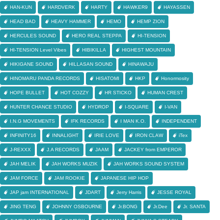
HAN-KUN
HARDVERK
HARTY
HAWKER9
HAYASSEN
HEAD BAD
HEAVY HAMMER
HEMO
HEMP ZION
HERCULES SOUND
HERO REAL STEPPA
HI-TENSION
HI-TENSION Level Vibes
HIBIKILLA
HIGHEST MOUNTAIN
HIKIGANE SOUND
HILLASAN SOUND
HINAWAJU
HINOMARU PANDA RECORDS
HISATOMI
HKP
Honormosity
HOPE BULLET
HOT COZZY
HR STICKO
HUMAN CREST
HUNTER CHANCE STUDIO
HYDROP
I-SQUARE
I-VAN
I.N.G MOVEMENTS
IFK RECORDS
I MAN K.O.
INDEPENDENT
INFINITY16
INNALIGHT
IRIE LOVE
IRON CLAW
iTex
J-REXXX
J.A RECORDS
JAAM
JACKEY from EMPEROR
JAH MELIK
JAH WORKS MUZIK
JAH WORKS SOUND SYSTEM
JAM FORCE
JAM ROOKIE
JAPANESE HIP HOP
JAP jam INTERNATIONAL
JDART
Jerry Harris
JESSE ROYAL
JING TENG
JOHNNY OSBOURNE
Jr.BONG
Jr.Dee
Jr. SANTA