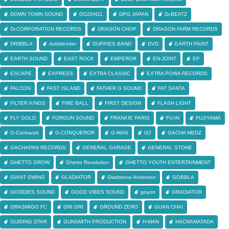
DOWN TOWN SOUND
DOZAN11
DPG JAPAN
Dr.BEATZ
Dr.CORPORATION RECORDS
DRAGON CHOP
DRAGON FARM RECORDS
DRIBBLA
dubblender
DUPPIES BAND
DVD
EARTH PAINT
EARTH SOUND
EAST ROCK
EMPEROR
EN-JOINT
EP
ESCAPE
EXPRESS
EXTRA CLASSIC
EXTRA POWA RECORDS
FALCON
FAST ISLAND
FATHER G SOUND
FAT SANTA
FILTER KINGS
FIRE BALL
FIRST DESIGN
FLASH LIGHT
FLY GOLD
FORGUN SOUND
FRANKIE PARIS
FU-IN
FUJIYAMA
G-Conkarah
G-CONQUEROR
G-MAN
G2
GACHA MEDZ
GACHAPAN RECORDS
GENERAL GARAGE
GENERAL STONE
GHETTO GROW
Ghetto Revolution
GHETTO YOUTH ENTERTAINMENT
GIANT SWING
GLADIATOR
Gladstone Anderson
GOBBLA
GOODIES SOUND
GOOD VIBES SOUND
goyon
GRADIATOR
GRASMIGO FC
GRI GRI
GROUND ZERO
GUAN CHAI
GUIDING STAR
GUNSMITH PRODUCTION
H-MAN
HACNAMATADA