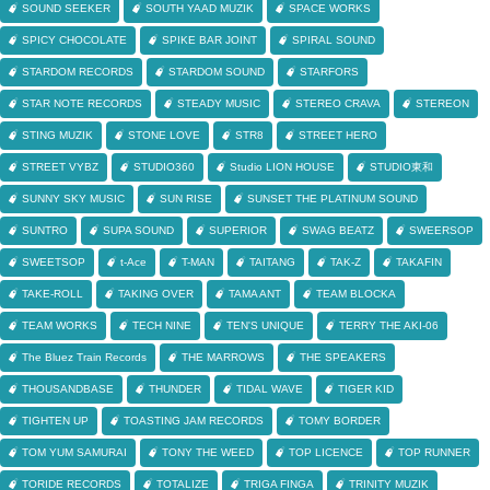
SOUND SEEKER
SOUTH YAAD MUZIK
SPACE WORKS
SPICY CHOCOLATE
SPIKE BAR JOINT
SPIRAL SOUND
STARDOM RECORDS
STARDOM SOUND
STARFORS
STAR NOTE RECORDS
STEADY MUSIC
STEREO CRAVA
STEREON
STING MUZIK
STONE LOVE
STR8
STREET HERO
STREET VYBZ
STUDIO360
Studio LION HOUSE
STUDIO東和
SUNNY SKY MUSIC
SUN RISE
SUNSET THE PLATINUM SOUND
SUNTRO
SUPA SOUND
SUPERIOR
SWAG BEATZ
SWEERSOP
SWEETSOP
t-Ace
T-MAN
TAITANG
TAK-Z
TAKAFIN
TAKE-ROLL
TAKING OVER
TAMA ANT
TEAM BLOCKA
TEAM WORKS
TECH NINE
TEN'S UNIQUE
TERRY THE AKI-06
The Bluez Train Records
THE MARROWS
THE SPEAKERS
THOUSANDBASE
THUNDER
TIDAL WAVE
TIGER KID
TIGHTEN UP
TOASTING JAM RECORDS
TOMY BORDER
TOM YUM SAMURAI
TONY THE WEED
TOP LICENCE
TOP RUNNER
TORIDE RECORDS
TOTALIZE
TRIGA FINGA
TRINITY MUZIK