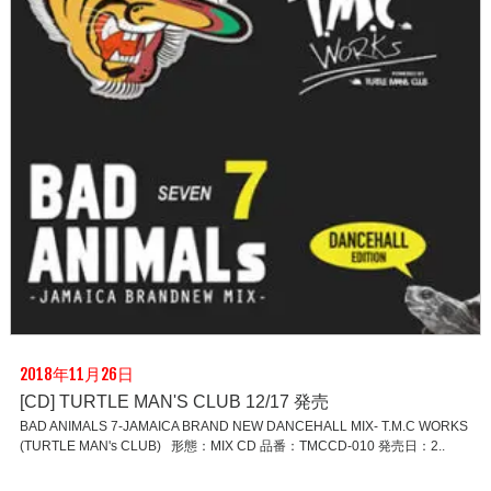
2018年11月26日
[CD] TURTLE MAN'S CLUB 12/17 発売
BAD ANIMALS 7-JAMAICA BRAND NEW DANCEHALL MIX- T.M.C WORKS
(TURTLE MAN's CLUB) 形態：MIX CD 品番：TMCCD-010 発売日：2..