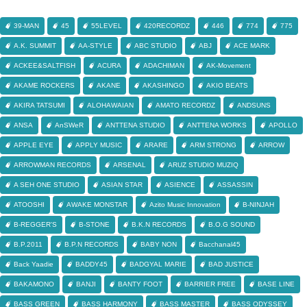
39-MAN
45
55LEVEL
420RECORDZ
446
774
775
A.K. SUMMIT
AA-STYLE
ABC STUDIO
ABJ
ACE MARK
ACKEE&SALTFISH
ACURA
ADACHIMAN
AK-Movement
AKAME ROCKERS
AKANE
AKASHINGO
AKIO BEATS
AKIRA TATSUMI
ALOHAWAIAN
AMATO RECORDZ
ANDSUNS
ANSA
AnSWeR
ANTTENA STUDIO
ANTTENA WORKS
APOLLO
APPLE EYE
APPLY MUSIC
ARARE
ARM STRONG
ARROW
ARROWMAN RECORDS
ARSENAL
ARUZ STUDIO MUZIQ
A SEH ONE STUDIO
ASIAN STAR
ASIENCE
ASSASSIN
ATOOSHI
AWAKE MONSTAR
Azito Music Innovation
B-NINJAH
B-REGGER'S
B-STONE
B.K.N RECORDS
B.O.G SOUND
B.P.2011
B.P.N RECORDS
BABY NON
Bacchanal45
Back Yaadie
BADDY45
BADGYAL MARIE
BAD JUSTICE
BAKAMONO
BANJI
BANTY FOOT
BARRIER FREE
BASE LINE
BASS GREEN
BASS HARMONY
BASS MASTER
BASS ODYSSEY