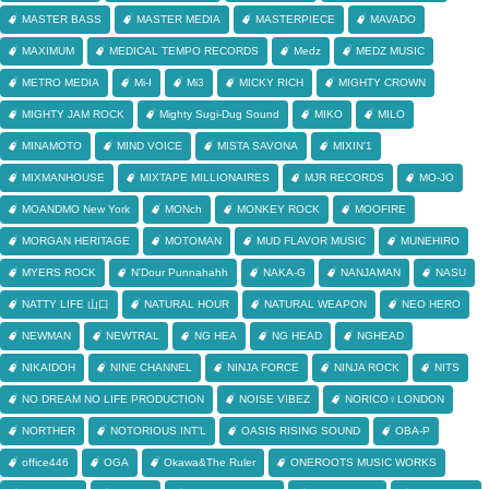
MASTER BASS
MASTER MEDIA
MASTERPIECE
MAVADO
MAXIMUM
MEDICAL TEMPO RECORDS
Medz
MEDZ MUSIC
METRO MEDIA
Mi-I
Mi3
MICKY RICH
MIGHTY CROWN
MIGHTY JAM ROCK
Mighty Sugi-Dug Sound
MIKO
MILO
MINAMOTO
MIND VOICE
MISTA SAVONA
MIXIN'1
MIXMANHOUSE
MIXTAPE MILLIONAIRES
MJR RECORDS
MO-JO
MOANDMO New York
MONch
MONKEY ROCK
MOOFIRE
MORGAN HERITAGE
MOTOMAN
MUD FLAVOR MUSIC
MUNEHIRO
MYERS ROCK
N'Dour Punnahahh
NAKA-G
NANJAMAN
NASU
NATTY LIFE 山口
NATURAL HOUR
NATURAL WEAPON
NEO HERO
NEWMAN
NEWTRAL
NG HEA
NG HEAD
NGHEAD
NIKAIDOH
NINE CHANNEL
NINJA FORCE
NINJA ROCK
NITS
NO DREAM NO LIFE PRODUCTION
NOISE VIBEZ
NORICO♀LONDON
NORTHER
NOTORIOUS INT'L
OASIS RISING SOUND
OBA-P
office446
OGA
Okawa&The Ruler
ONEROOTS MUSIC WORKS