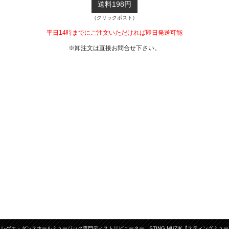
送料198円
（クリックポスト）
平日14時までにご注文いただければ即日発送可能
※卸注文は直接お問合せ下さい。
レゲエ・ダンスホールミュージック専門ディストリビューター STING MUZIK【スティングミュー