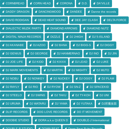
CORNBREAD
CORN HEAD
CORONA
D.D.
DA'VILLE
DADDY DRAGON
DANCINGMOOD
DANDEE
Danne the records
DAVID RODIGAN
DEAD HEAT SOUND
DEE JAY CLASH
DELTA FORCE
DIALECTIC MUZIK PARTY
DIAMOND ARROWS
DIAMOND NUTZ
DIGITAL NINJA RECORDS
DIZZLE
DJ 2HIGH
DJ 5-ISLAND
DJ AKANABE
DJ AZOO
DJ BANA
DJ BIGG-S
DJ DIGGY
DJ GENIUS
DJ GEORGE
DJ HANMERNAO
DJ INO
DJ JIN
DJ JOE LIFE
DJ KIDD
DJ KIXXX
DJ LEAD
DJ LUKE
DJ MARK MOVEMENTS
DJ MARTIN
DJ MIGHTY
DJ MUTO
DJ NOBU
DJ NONKEY
DJ NUCKEY
DJ OGGY
DJ PLAM
DJ RAYLY
DJ RIO
DJ RYOW
DJ SN-Z
DJ SPACEKID
DJ STEELO
DJ SWING
DJ TAKU
DJ TY-KOH
DJ UNI
DJ URUMA
DJ WATARU
DJ YAMA
DJ YUTAKA
DJ邪魔仮面
DLIP RECORDS
DOG LOVE RECORDS
DO IT MOVEMENT
DOOBIE STUDIO
DORA a.k.a QUEEN D
DOUBLE-J International
DOUBLE R STUDIO
DOWN BEAT
Down Beat Ruler Records