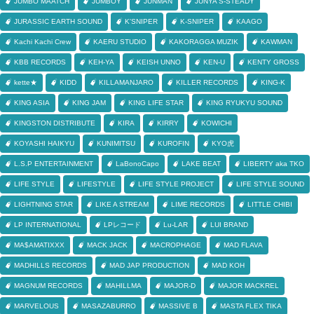
JUMBO MAATCH
JUMBOY
JUNMAN
JUNYA S-STEADY
JURASSIC EARTH SOUND
K'SNIPER
K-SNIPER
KAAGO
Kachi Kachi Crew
KAERU STUDIO
KAKORAGGA MUZIK
KAWMAN
KBB RECORDS
KEH-YA
KEISH UNNO
KEN-U
KENTY GROSS
kette★
KIDD
KILLAMANJARO
KILLER RECORDS
KING-K
KING ASIA
KING JAM
KING LIFE STAR
KING RYUKYU SOUND
KINGSTON DISTRIBUTE
KIRA
KIRRY
KOWICHI
KOYASHI HAIKYU
KUNIMITSU
KUROFIN
KYO虎
L.S.P ENTERTAINMENT
LaBonoCapo
LAKE BEAT
LIBERTY aka TKO
LIFE STYLE
LIFESTYLE
LIFE STYLE PROJECT
LIFE STYLE SOUND
LIGHTNING STAR
LIKE A STREAM
LIME RECORDS
LITTLE CHIBI
LP INTERNATIONAL
LPレコード
Lu-LAR
LUI BRAND
MA$AMATIXXX
MACK JACK
MACROPHAGE
MAD FLAVA
MADHILLS RECORDS
MAD JAP PRODUCTION
MAD KOH
MAGNUM RECORDS
MAHILLMA
MAJOR-D
MAJOR MACKREL
MARVELOUS
MASAZABURRO
MASSIVE B
MASTA FLEX TIKA