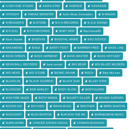
A SEH ONE STUDIO
ASIAN STAR
ASIENCE
ASSASSIN
ATOOSHI
AWAKE MONSTAR
Azito Music Innovation
B-NINJAH
B-REGGER'S
B-STONE
B.K.N RECORDS
B.O.G SOUND
B.P.2011
B.P.N RECORDS
BABY NON
Bacchanal45
Back Yaadie
BADDY45
BADGYAL MARIE
BAD JUSTICE
BAKAMONO
BANJI
BANTY FOOT
BARRIER FREE
BASE LINE
BASS GREEN
BASS HARMONY
BASS MASTER
BASS ODYSSEY
BEAN BALL RECORDS
beat sunset
BIG BEAR
BIG BLAZE WILDERS
BIG HEAD
BIG STONE
BIONIC SKANK
BISCA
Bitty McLean
BLACKLIN
BLACK SCORPIO
BLACK SUN
BLAST STAR
BLOSSOM
BOB MARLEY
BODY BLOW
BODYGUARD
BON FIRE MUZIK
BOTH WINGS
BOUNTY KILLER
BOXER JUNTARO
BOXER KID
BOY-KEN
BRAIN BUSS
BROTHER
BRRO BANTON
BUCKSHOT
BUJU BANTON
BUN BUN THE MC
BURN&GROW MUSIC
BURN DOWN
CANCER (VENUS DISCO)
CANNON BAZOOKA