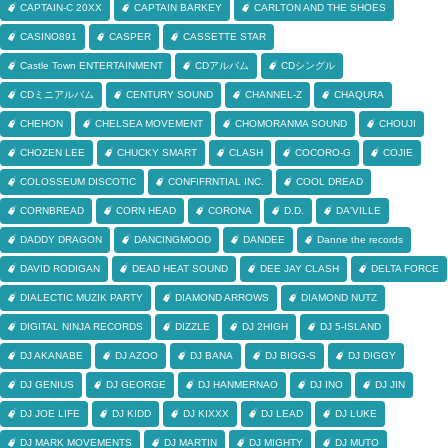
CAPTAIN-C 20XX
CAPTAIN BARKEY
CARLTON AND THE SHOES
CASINO891
CASPER
CASSETTE STAR
Castle Town ENTERTAINMENT
CDアルバム
CDシングル
CDミニアルバム
CENTURY SOUND
CHANNEL-Z
CHAQURA
CHEHON
CHELSEA MOVEMENT
CHOMORANMA SOUND
CHOUJI
CHOZEN LEE
CHUCKY SMART
CLASH
COCORO-G
COJIE
COLOSSEUM DISCOTIC
CONFIFRNTIAL INC.
COOL DREAD
CORNBREAD
CORN HEAD
CORONA
D.D.
DA'VILLE
DADDY DRAGON
DANCINGMOOD
DANDEE
Danne the records
DAVID RODIGAN
DEAD HEAT SOUND
DEE JAY CLASH
DELTA FORCE
DIALECTIC MUZIK PARTY
DIAMOND ARROWS
DIAMOND NUTZ
DIGITAL NINJA RECORDS
DIZZLE
DJ 2HIGH
DJ 5-ISLAND
DJ AKANABE
DJ AZOO
DJ BANA
DJ BIGG-S
DJ DIGGY
DJ GENIUS
DJ GEORGE
DJ HANMERNAO
DJ INO
DJ JIN
DJ JOE LIFE
DJ KIDD
DJ KIXXX
DJ LEAD
DJ LUKE
DJ MARK MOVEMENTS
DJ MARTIN
DJ MIGHTY
DJ MUTO