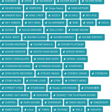
SHOWGA
SHUN
SILENCER
SILVER BUCK
SILVER HAWK
SILVER KING
SIMPSON
Singa Naoto
SING ARTHUR
SINGER SOU
SING J ROY
SIZZLA
SJ SN-Z
SKY ACE
SKY GREEN
SKY HIGH
SLY&ROBBIE
SMG
SNOB
SOCA
SOCKS
SOLID GROUND
SOLLA RAY
SONIC BOOM
SOUL BEAT
SOUND CLASH
SOUND ENERGY
SOUND GROSSY
SOUND MISSION
SOUND NAKA-G
SOUND PLATINUM
SOUND SEEKER
SOUTH YAAD MUZIK
SPACE WORKS
SPICY CHOCOLATE
SPIKE BAR JOINT
SPIRAL SOUND
STARDOM RECORDS
STARDOM SOUND
STARFORS
STAR NOTE RECORDS
STEADY MUSIC
STEREO CRAVA
STEREON
STING MUZIK
STONE LOVE
STR8
STREET HERO
STREET VYBZ
STUDIO360
Studio LION HOUSE
STUDIO東和
SUNNY SKY MUSIC
SUN RISE
SUNSET THE PLATINUM SOUND
SUNTRO
SUPA SOUND
SUPERIOR
SWAG BEATZ
SWEERSOP
SWEETSOP
t-Ace
T-MAN
TAITANG
TAK-Z
TAKAFIN