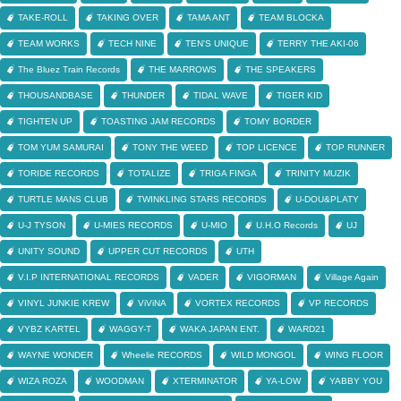
TAKE-ROLL
TAKING OVER
TAMA ANT
TEAM BLOCKA
TEAM WORKS
TECH NINE
TEN'S UNIQUE
TERRY THE AKI-06
The Bluez Train Records
THE MARROWS
THE SPEAKERS
THOUSANDBASE
THUNDER
TIDAL WAVE
TIGER KID
TIGHTEN UP
TOASTING JAM RECORDS
TOMY BORDER
TOM YUM SAMURAI
TONY THE WEED
TOP LICENCE
TOP RUNNER
TORIDE RECORDS
TOTALIZE
TRIGA FINGA
TRINITY MUZIK
TURTLE MANS CLUB
TWINKLING STARS RECORDS
U-DOU&PLATY
U-J TYSON
U-MIES RECORDS
U-MIO
U.H.O Records
UJ
UNITY SOUND
UPPER CUT RECORDS
UTH
V.I.P INTERNATIONAL RECORDS
VADER
VIGORMAN
Village Again
VINYL JUNKIE KREW
ViViNA
VORTEX RECORDS
VP RECORDS
VYBZ KARTEL
WAGGY-T
WAKA JAPAN ENT.
WARD21
WAYNE WONDER
Wheelie RECORDS
WILD MONGOL
WING FLOOR
WIZA ROZA
WOODMAN
XTERMINATOR
YA-LOW
YABBY YOU