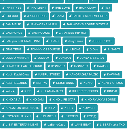
INFINITY16
INNALIGHT
IRIE LOVE
IRON CLAW
iTex
J-REXXX
J.A RECORDS
JAAM
JACKEY from EMPEROR
JAH MELIK
JAH WORKS MUZIK
JAH WORKS SOUND SYSTEM
JAM FORCE
JAM ROOKIE
JAPANESE HIP HOP
JAP jam INTERNATIONAL
JDART
Jerry Harris
JESSE ROYAL
JING TENG
JOHNNY OSBOURNE
Jr.BONG
Jr.Dee
Jr. SANTA
JUMBO MAATCH
JUMBOY
JUNMAN
JUNYA S-STEADY
JURASSIC EARTH SOUND
K'SNIPER
K-SNIPER
KAAGO
Kachi Kachi Crew
KAERU STUDIO
KAKORAGGA MUZIK
KAWMAN
KBB RECORDS
KEH-YA
KEISH UNNO
KEN-U
KENTY GROSS
kette★
KIDD
KILLAMANJARO
KILLER RECORDS
KING-K
KING ASIA
KING JAM
KING LIFE STAR
KING RYUKYU SOUND
KINGSTON DISTRIBUTE
KIRA
KIRRY
KOWICHI
KOYASHI HAIKYU
KUNIMITSU
KUROFIN
KYO虎
L.S.P ENTERTAINMENT
LaBonoCapo
LAKE BEAT
LIBERTY aka TKO