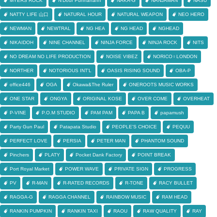
MYERS ROCK
N'Dour Punnahahh
NAKA-G
NANJAMAN
NASU
NATTY LIFE 山口
NATURAL HOUR
NATURAL WEAPON
NEO HERO
NEWMAN
NEWTRAL
NG HEA
NG HEAD
NGHEAD
NIKAIDOH
NINE CHANNEL
NINJA FORCE
NINJA ROCK
NITS
NO DREAM NO LIFE PRODUCTION
NOISE VIBEZ
NORICO♀LONDON
NORTHER
NOTORIOUS INT'L
OASIS RISING SOUND
OBA-P
office446
OGA
Okawa&The Ruler
ONEROOTS MUSIC WORKS
ONE STAR
ONGYA
ORIGINAL KOSE
OVER COME
OVERHEAT
P-VINE
P.O.M STUDIO
PAM PAM
PAPA B
papamush
Party Gun Paul
Patapata Studio
PEOPLE'S CHOICE
PEQUU
PERFECT LOVE
PERSIA
PETER MAN
PHANTOM SOUND
Pinchers
PLATY
Pocket Dank Factory
POINT BREAK
Port Royal Market
POWER WAVE
PRIVATE SIGN
PROGRESS
PV
R-MAN
R-RATED RECORDS
R-TONE
RACY BULLET
RAGGA-G
RAGGA CHANNEL
RAINBOW MUSIC
RAM HEAD
RANKIN PUMPKIN
RANKIN TAXI
RAOU
RAW QUALITY
RAY