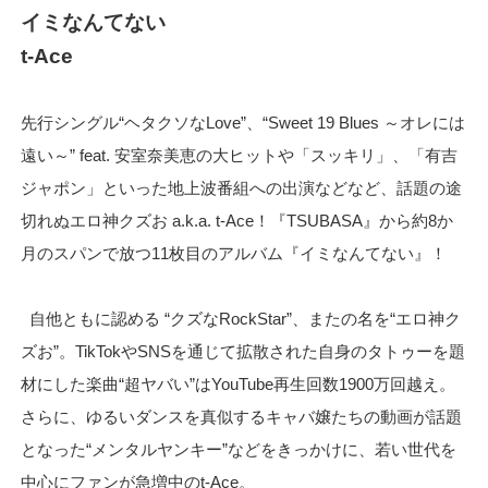
イミなんてない
t-Ace
先行シングル“ヘタクソなLove”、“Sweet 19 Blues ～オレには
遠い～” feat. 安室奈美恵の大ヒットや「スッキリ」、「有吉
ジャポン」といった
地上波番組への出演などなど、話題の途
切れぬエロ神クズお a.k.a.
t-Ace！『TSUBASA』から約8か
月のスパンで放つ11
枚目のアルバム『イミなんてない』！
自他ともに認める “クズなRockStar”、またの名を“エロ神ク
ズお”。Ti
kTokやSNSを通じて拡散された自身のタトゥーを題
材にした
楽曲“超ヤバい”はYouTube再生回数1900万回越え。
さ
らに、ゆるいダンスを真似するキャバ嬢たちの動画が話題
となった
“メンタルヤンキー”などをきっかけに、若い世代を
中心にファン
が急増中のt-Ace。