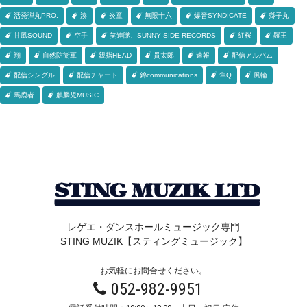
活発弾丸PRO.
湊
炎童
無限十六
爆音SYNDICATE
獅子丸
甘風SOUND
空手
笑連隊、SUNNY SIDE RECORDS
紅桜
羅王
翔
自然防衛軍
親指HEAD
貫太郎
速報
配信アルバム
配信シングル
配信チャート
錦communications
隼Q
風輪
馬鹿者
麒麟児MUSIC
レゲエ・ダンスホールミュージック専門
STING MUZIK【スティングミュージック】
お気軽にお問合せください。
052-982-9951