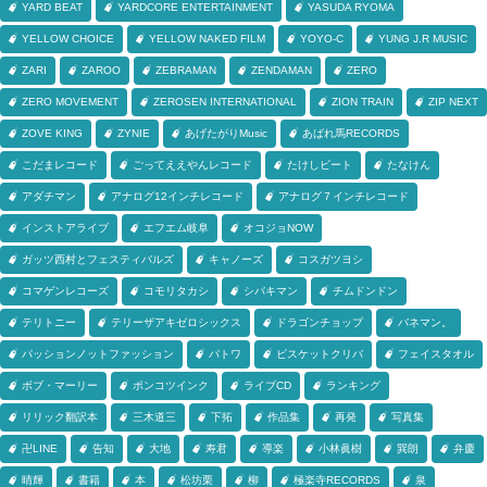
YARD BEAT
YARDCORE ENTERTAINMENT
YASUDA RYOMA
YELLOW CHOICE
YELLOW NAKED FILM
YOYO-C
YUNG J.R MUSIC
ZARI
ZAROO
ZEBRAMAN
ZENDAMAN
ZERO
ZERO MOVEMENT
ZEROSEN INTERNATIONAL
ZION TRAIN
ZIP NEXT
ZOVE KING
ZYNIE
あげたがりMusic
あばれ馬RECORDS
こだまレコード
ごってええやんレコード
たけしビート
たなけん
アダチマン
アナログ12インチレコード
アナログ７インチレコード
インストアライブ
エフエム岐阜
オコジョNOW
ガッツ西村とフェスティバルズ
キャノーズ
コスガツヨシ
コマゲンレコーズ
コモリタカシ
シバキマン
チムドンドン
テリトニー
テリーザアキゼロシックス
ドラゴンチョップ
バネマン。
パッションノットファッション
パトワ
ビスケットクリバ
フェイスタオル
ボブ・マーリー
ポンコツインク
ライブCD
ランキング
リリック翻訳本
三木道三
下拓
作品集
再発
写真集
卍LINE
告知
大地
寿君
導楽
小林眞樹
巽朗
弁慶
晴輝
書籍
本
松坊栗
柳
極楽寺RECORDS
泉