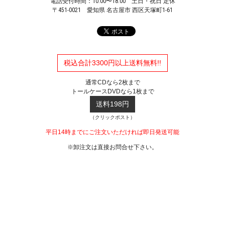
電話受付時間：10:00〜18:00 土日・祝日 定休
〒451-0021
愛知県 名古屋市 西区天塚町1-61
税込合計3300円以上送料無料!!
通常CDなら2枚まで
トールケースDVDなら1枚まで
送料198円
（クリックポスト）
平日14時までにご注文いただければ即日発送可能
※卸注文は直接お問合せ下さい。