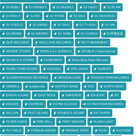
DJ NOBU
DJ NONKEY
DJ NUCKEY
DJ OGGY
DJ PLAM
DJ RAYLY
DJ RIO
DJ RYOW
DJ SN-Z
DJ SPACEKID
DJ STEELO
DJ SWING
DJ TAKU
DJ TY-KOH
DJ UNI
DJ URUMA
DJ WATARU
DJ YAMA
DJ YUTAKA
DJ邪魔仮面
DLIP RECORDS
DOG LOVE RECORDS
DO IT MOVEMENT
DOOBIE STUDIO
DORA a.k.a QUEEN D
DOUBLE-J International
DOUBLE R STUDIO
DOWN BEAT
Down Beat Ruler Records
DOWN TOWN SOUND
DOZAN11
DPG JAPAN
Dr.BEATZ
Dr.CORPORATION RECORDS
DRAGON CHOP
DRAGON FARM RECORDS
DRIBBLA
dubblender
DUPPIES BAND
DVD
EARTH PAINT
EARTH SOUND
EAST ROCK
EMPEROR
EN-JOINT
EP
ESCAPE
EXPRESS
EXTRA CLASSIC
EXTRA POWA RECORDS
FALCON
FAST ISLAND
FATHER G SOUND
FAT SANTA
FILTER KINGS
FIRE BALL
FIRST DESIGN
FLASH LIGHT
FLY GOLD
FORGUN SOUND
FRANKIE PARIS
FU-IN
FUJIYAMA