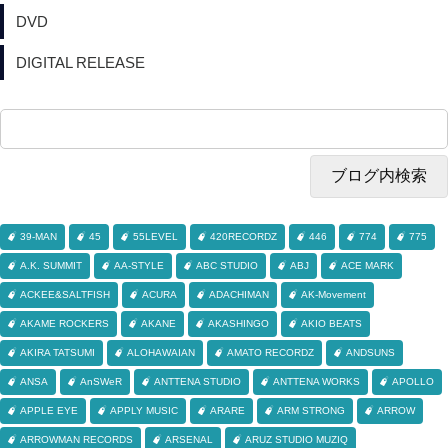
DVD
DIGITAL RELEASE
39-MAN
45
55LEVEL
420RECORDZ
446
774
775
A.K. SUMMIT
AA-STYLE
ABC STUDIO
ABJ
ACE MARK
ACKEE&SALTFISH
ACURA
ADACHIMAN
AK-Movement
AKAME ROCKERS
AKANE
AKASHINGO
AKIO BEATS
AKIRA TATSUMI
ALOHAWAIAN
AMATO RECORDZ
ANDSUNS
ANSA
AnSWeR
ANTTENA STUDIO
ANTTENA WORKS
APOLLO
APPLE EYE
APPLY MUSIC
ARARE
ARM STRONG
ARROW
ARROWMAN RECORDS
ARSENAL
ARUZ STUDIO MUZIQ