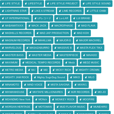
LIFE STYLE
LIFESTYLE
LIFE STYLE PROJECT
LIFE STYLE SOUND
LIGHTNING STAR
LIKE A STREAM
LIME RECORDS
LITTLE CHIBI
LP INTERNATIONAL
LPレコード
Lu-LAR
LUI BRAND
MA$AMATIXXX
MACK JACK
MACROPHAGE
MAD FLAVA
MADHILLS RECORDS
MAD JAP PRODUCTION
MAD KOH
MAGNUM RECORDS
MAHILLMA
MAJOR-D
MAJOR MACKREL
MARVELOUS
MASAZABURRO
MASSIVE B
MASTA FLEX TIKA
MASTER BASS
MASTER MEDIA
MASTERPIECE
MAVADO
MAXIMUM
MEDICAL TEMPO RECORDS
Medz
MEDZ MUSIC
METRO MEDIA
Mi-I
Mi3
MICKY RICH
MIGHTY CROWN
MIGHTY JAM ROCK
Mighty Sugi-Dug Sound
MIKO
MILO
MINAMOTO
MIND VOICE
MISTA SAVONA
MIXIN'1
MIXMANHOUSE
MIXTAPE MILLIONAIRES
MJR RECORDS
MO-JO
MOANDMO New York
MONch
MONKEY ROCK
MOOFIRE
MORGAN HERITAGE
MOTOMAN
MUD FLAVOR MUSIC
MUNEHIRO