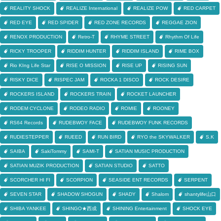
REALITY SHOCK
REALIZE International
REALIZE POW
RED CARPET
RED EYE
RED SPIDER
RED ZONE RECORDS
REGGAE ZION
RENOX PRODUCTION
Retro-T
RHYME STREET
Rhythm Of Life
RICKY TROOPER
RIDDIM HUNTER
RIDDIM ISLAND
RIME BOX
Rio KIng Life Star
RISE O MISSION
RISE UP
RISING SUN
RISKY DICE
RISPEC JAM
ROCKA 1 DISCO
ROCK DESIRE
ROCKERS ISLAND
ROCKERS TRAIN
ROCKET LAUNCHER
RODEM CYCLONE
RODEO RADIO
ROMIE
ROONEY
RS64 Records
RUDEBWOY FACE
RUDEBWOY FUNK RECORDS
RUDIESTEPPER
RUEED
RUN BIRD
RYO the SKYWALKER
S.K
SAIBA
SakiTommy
SAMI-T
SATIAN MUSIC PRODUCTION
SATIAN MUZIK PRODUCTION
SATIAN STUDIO
SATTO
SCORCHER HI FI
SCORPION
SEASIDE ENT RECORDS
SERPENT
SEVEN STAR
SHADOW SHOGUN
SHADY
Shalom
shantylife山口
SHIBA YANKEE
SHINGO★西成
SHINING Entertainment
SHOCK EYE