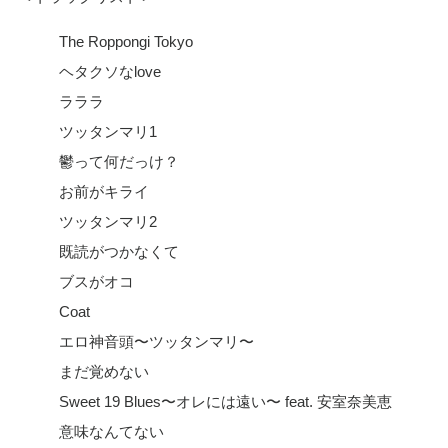
The Roppongi Tokyo
ヘタクソなlove
ラララ
ツッタンマリ1
鬱って何だっけ？
お前がキライ
ツッタンマリ2
既読がつかなくて
ブスがオコ
Coat
エロ神音頭〜ツッタンマリ〜
まだ覚めない
Sweet 19 Blues〜オレには遠い〜 feat. 安室奈美恵
意味なんてない