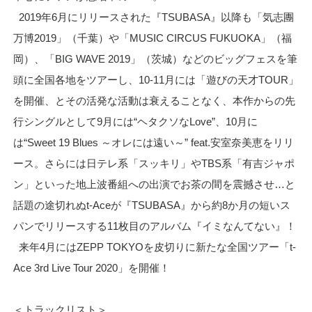
2019年6月にリリースされた『TSUBASA』以降も「気志
團
万博2019」（千葉）や「MUSIC CIRCUS FUKUOKA」（福
岡）、「BIG WAVE 2019」（茨城）などのビッグフェスを筆
頭に全国各地をツアー
し、10-11月には「遊びの天才TOUR」
を開催、とその活発
な活動は衰えることなく、本作からの先
行シングルとして9月には
“ヘタクソなLove”、10月に
は“Sweet 19 Blues ～オレには遠い～” feat.
安室奈美恵をリリ
ース。さらには日テレ系「スッキリ」やTBS系
「有吉ジャポ
ン」といった地上波番組への出演でお茶の間を震撼さ
せ…と
話題の途切れぬt-Aceが『TSUBASA』から約8か
月の短いス
パンでリリースする11枚目のアルバム『
イミなんてない』！
来年4月にはZEPP TOKYOを皮切りに新たな全国ツアー「t-
Ace 3rd Live Tour 2020」を開催！
＜トラックリスト＞