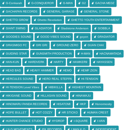
G-Conkarah
G-CONQUEROR
G-MAN
G2
GACHA MEDZ
GACHAPAN RECORDS
GENERAL GARAGE
GENERAL STONE
GHETTO GROW
Ghetto Revolution
GHETTO YOUTH ENTERTAINMENT
GIANT SWING
GLADIATOR
Gladstone Anderson
GOBBLA
GOODIES SOUND
GOOD VIBES SOUND
goyon
GRADIATOR
GRASMIGO FC
GRI GRI
GROUND ZERO
GUAN CHAI
GUIDING STAR
GUNSMITH PRODUCTION
H-MAN
HACNAMATADA
HAN-KUN
HARDVERK
HARTY
HAWKER9
HAYASSEN
HEAD BAD
HEAVY HAMMER
HEMO
HEMP ZION
HERCULES SOUND
HERO REAL STEPPA
HI-TENSION
HI-TENSION Level Vibes
HIBIKILLA
HIGHEST MOUNTAIN
HIKIGANE SOUND
HILLASAN SOUND
HINAWAJU
HINOMARU PANDA RECORDS
HISATOMI
HKP
Honormosity
HOPE BULLET
HOT COZZY
HR STICKO
HUMAN CREST
HUNTER CHANCE STUDIO
HYDROP
I-SQUARE
I-VAN
I.N.G MOVEMENTS
IFK RECORDS
I MAN K.O.
INDEPENDENT