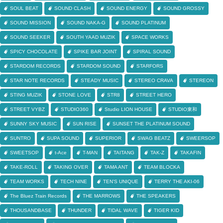
SOUL BEAT
SOUND CLASH
SOUND ENERGY
SOUND GROSSY
SOUND MISSION
SOUND NAKA-G
SOUND PLATINUM
SOUND SEEKER
SOUTH YAAD MUZIK
SPACE WORKS
SPICY CHOCOLATE
SPIKE BAR JOINT
SPIRAL SOUND
STARDOM RECORDS
STARDOM SOUND
STARFORS
STAR NOTE RECORDS
STEADY MUSIC
STEREO CRAVA
STEREON
STING MUZIK
STONE LOVE
STR8
STREET HERO
STREET VYBZ
STUDIO360
Studio LION HOUSE
STUDIO東和
SUNNY SKY MUSIC
SUN RISE
SUNSET THE PLATINUM SOUND
SUNTRO
SUPA SOUND
SUPERIOR
SWAG BEATZ
SWEERSOP
SWEETSOP
t-Ace
T-MAN
TAITANG
TAK-Z
TAKAFIN
TAKE-ROLL
TAKING OVER
TAMA ANT
TEAM BLOCKA
TEAM WORKS
TECH NINE
TEN'S UNIQUE
TERRY THE AKI-06
The Bluez Train Records
THE MARROWS
THE SPEAKERS
THOUSANDBASE
THUNDER
TIDAL WAVE
TIGER KID