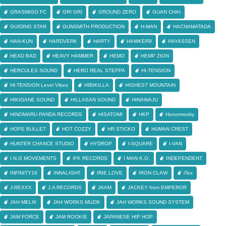
GRASMIGO FC
GRI GRI
GROUND ZERO
GUAN CHAI
GUIDING STAR
GUNSMITH PRODUCTION
H-MAN
HACNAMATADA
HAN-KUN
HARDVERK
HARTY
HAWKER9
HAYASSEN
HEAD BAD
HEAVY HAMMER
HEMO
HEMP ZION
HERCULES SOUND
HERO REAL STEPPA
HI-TENSION
HI-TENSION Level Vibes
HIBIKILLA
HIGHEST MOUNTAIN
HIKIGANE SOUND
HILLASAN SOUND
HINAWAJU
HINOMARU PANDA RECORDS
HISATOMI
HKP
Honormosity
HOPE BULLET
HOT COZZY
HR STICKO
HUMAN CREST
HUNTER CHANCE STUDIO
HYDROP
I-SQUARE
I-VAN
I.N.G MOVEMENTS
IFK RECORDS
I MAN K.O.
INDEPENDENT
INFINITY16
INNALIGHT
IRIE LOVE
IRON CLAW
iTex
J-REXXX
J.A RECORDS
JAAM
JACKEY from EMPEROR
JAH MELIK
JAH WORKS MUZIK
JAH WORKS SOUND SYSTEM
JAM FORCE
JAM ROOKIE
JAPANESE HIP HOP