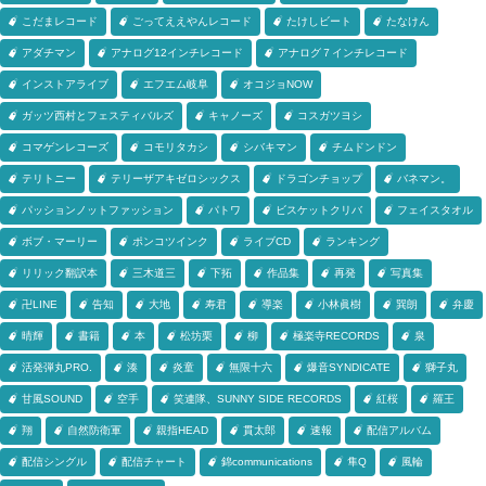
こだまレコード
ごってええやんレコード
たけしビート
たなけん
アダチマン
アナログ12インチレコード
アナログ７インチレコード
インストアライブ
エフエム岐阜
オコジョNOW
ガッツ西村とフェスティバルズ
キャノーズ
コスガツヨシ
コマゲンレコーズ
コモリタカシ
シバキマン
チムドンドン
テリトニー
テリーザアキゼロシックス
ドラゴンチョップ
バネマン。
パッションノットファッション
パトワ
ビスケットクリバ
フェイスタオル
ボブ・マーリー
ポンコツインク
ライブCD
ランキング
リリック翻訳本
三木道三
下拓
作品集
再発
写真集
卍LINE
告知
大地
寿君
導楽
小林眞樹
巽朗
弁慶
晴輝
書籍
本
松坊栗
柳
極楽寺RECORDS
泉
活発弾丸PRO.
湊
炎童
無限十六
爆音SYNDICATE
獅子丸
甘風SOUND
空手
笑連隊、SUNNY SIDE RECORDS
紅桜
羅王
翔
自然防衛軍
親指HEAD
貫太郎
速報
配信アルバム
配信シングル
配信チャート
錦communications
隼Q
風輪