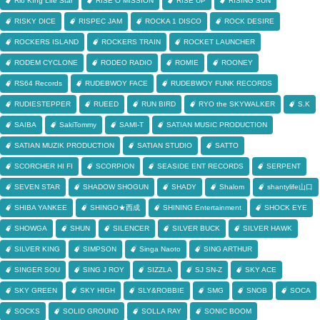
Rio KIng Life Star
RISE O MISSION
RISE UP
RISING SUN
RISKY DICE
RISPEC JAM
ROCKA 1 DISCO
ROCK DESIRE
ROCKERS ISLAND
ROCKERS TRAIN
ROCKET LAUNCHER
RODEM CYCLONE
RODEO RADIO
ROMIE
ROONEY
RS64 Records
RUDEBWOY FACE
RUDEBWOY FUNK RECORDS
RUDIESTEPPER
RUEED
RUN BIRD
RYO the SKYWALKER
S.K
SAIBA
SakiTommy
SAMI-T
SATIAN MUSIC PRODUCTION
SATIAN MUZIK PRODUCTION
SATIAN STUDIO
SATTO
SCORCHER HI FI
SCORPION
SEASIDE ENT RECORDS
SERPENT
SEVEN STAR
SHADOW SHOGUN
SHADY
Shalom
shantylife山口
SHIBA YANKEE
SHINGO★西成
SHINING Entertainment
SHOCK EYE
SHOWGA
SHUN
SILENCER
SILVER BUCK
SILVER HAWK
SILVER KING
SIMPSON
Singa Naoto
SING ARTHUR
SINGER SOU
SING J ROY
SIZZLA
SJ SN-Z
SKY ACE
SKY GREEN
SKY HIGH
SLY&ROBBIE
SMG
SNOB
SOCA
SOCKS
SOLID GROUND
SOLLA RAY
SONIC BOOM