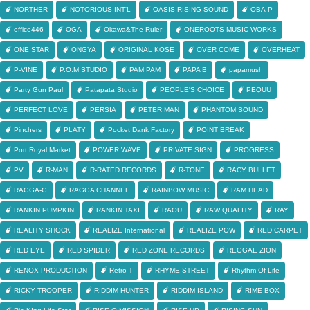
NORTHER
NOTORIOUS INT'L
OASIS RISING SOUND
OBA-P
office446
OGA
Okawa&The Ruler
ONEROOTS MUSIC WORKS
ONE STAR
ONGYA
ORIGINAL KOSE
OVER COME
OVERHEAT
P-VINE
P.O.M STUDIO
PAM PAM
PAPA B
papamush
Party Gun Paul
Patapata Studio
PEOPLE'S CHOICE
PEQUU
PERFECT LOVE
PERSIA
PETER MAN
PHANTOM SOUND
Pinchers
PLATY
Pocket Dank Factory
POINT BREAK
Port Royal Market
POWER WAVE
PRIVATE SIGN
PROGRESS
PV
R-MAN
R-RATED RECORDS
R-TONE
RACY BULLET
RAGGA-G
RAGGA CHANNEL
RAINBOW MUSIC
RAM HEAD
RANKIN PUMPKIN
RANKIN TAXI
RAOU
RAW QUALITY
RAY
REALITY SHOCK
REALIZE International
REALIZE POW
RED CARPET
RED EYE
RED SPIDER
RED ZONE RECORDS
REGGAE ZION
RENOX PRODUCTION
Retro-T
RHYME STREET
Rhythm Of Life
RICKY TROOPER
RIDDIM HUNTER
RIDDIM ISLAND
RIME BOX