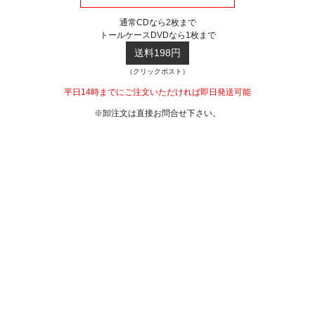
通常CDなら2枚まで
トールケースDVDなら1枚まで
送料198円
（クリックポスト）
平日14時までにご注文いただければ即日発送可能
※卸注文は直接お問合せ下さい。