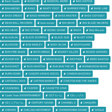
Back Yaadie
BADDY45
BADGYAL MARIE
BAD JUSTICE
BAKAMONO
BANJI
BANTY FOOT
BARRIER FREE
BASE LINE
BASS GREEN
BASS HARMONY
BASS MASTER
BASS ODYSSEY
BEAN BALL RECORDS
beat sunset
BIG BEAR
BIG BLAZE WILDERS
BIG HEAD
BIG STONE
BIONIC SKANK
BISCA
Bitty McLean
BLACKLIN
BLACK SCORPIO
BLACK SUN
BLAST STAR
BLOSSOM
BOB MARLEY
BODY BLOW
BODYGUARD
BON FIRE MUZIK
BOTH WINGS
BOUNTY KILLER
BOXER JUNTARO
BOXER KID
BOY-KEN
BRAIN BUSS
BROTHER
BRRO BANTON
BUCKSHOT
BUJU BANTON
BUN BUN THE MC
BURN&GROW MUSIC
BURN DOWN
CANCER (VENUS DISCO)
CANNON BAZOOKA
CAPTAIN-C 20XX
CAPTAIN BARKEY
CARLTON AND THE SHOES
CASINO891
CASPER
CASSETTE STAR
Castle Town ENTERTAINMENT
CDアルバム
CDシングル
CDミニアルバム
CENTURY SOUND
CHANNEL-Z
CHAQURA
CHEHON
CHELSEA MOVEMENT
CHOMORANMA SOUND
CHOUJI