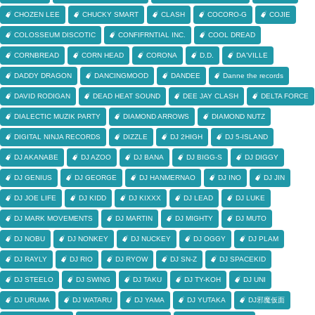
CHOZEN LEE
CHUCKY SMART
CLASH
COCORO-G
COJIE
COLOSSEUM DISCOTIC
CONFIFRNTIAL INC.
COOL DREAD
CORNBREAD
CORN HEAD
CORONA
D.D.
DA'VILLE
DADDY DRAGON
DANCINGMOOD
DANDEE
Danne the records
DAVID RODIGAN
DEAD HEAT SOUND
DEE JAY CLASH
DELTA FORCE
DIALECTIC MUZIK PARTY
DIAMOND ARROWS
DIAMOND NUTZ
DIGITAL NINJA RECORDS
DIZZLE
DJ 2HIGH
DJ 5-ISLAND
DJ AKANABE
DJ AZOO
DJ BANA
DJ BIGG-S
DJ DIGGY
DJ GENIUS
DJ GEORGE
DJ HANMERNAO
DJ INO
DJ JIN
DJ JOE LIFE
DJ KIDD
DJ KIXXX
DJ LEAD
DJ LUKE
DJ MARK MOVEMENTS
DJ MARTIN
DJ MIGHTY
DJ MUTO
DJ NOBU
DJ NONKEY
DJ NUCKEY
DJ OGGY
DJ PLAM
DJ RAYLY
DJ RIO
DJ RYOW
DJ SN-Z
DJ SPACEKID
DJ STEELO
DJ SWING
DJ TAKU
DJ TY-KOH
DJ UNI
DJ URUMA
DJ WATARU
DJ YAMA
DJ YUTAKA
DJ邪魔仮面