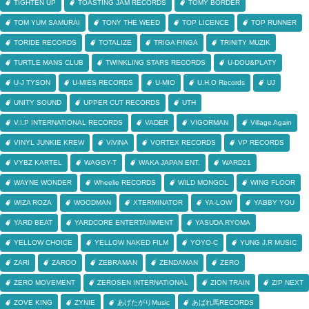
TIGHTEN UP
TOASTING JAM RECORDS
TOMY BORDER
TOM YUM SAMURAI
TONY THE WEED
TOP LICENCE
TOP RUNNER
TORIDE RECORDS
TOTALIZE
TRIGA FINGA
TRINITY MUZIK
TURTLE MANS CLUB
TWINKLING STARS RECORDS
U-DOU&PLATY
U-J TYSON
U-MIES RECORDS
U-MIO
U.H.O Records
UJ
UNITY SOUND
UPPER CUT RECORDS
UTH
V.I.P INTERNATIONAL RECORDS
VADER
VIGORMAN
Village Again
VINYL JUNKIE KREW
ViViNA
VORTEX RECORDS
VP RECORDS
VYBZ KARTEL
WAGGY-T
WAKA JAPAN ENT.
WARD21
WAYNE WONDER
Wheelie RECORDS
WILD MONGOL
WING FLOOR
WIZA ROZA
WOODMAN
XTERMINATOR
YA-LOW
YABBY YOU
YARD BEAT
YARDCORE ENTERTAINMENT
YASUDA RYOMA
YELLOW CHOICE
YELLOW NAKED FILM
YOYO-C
YUNG J.R MUSIC
ZARI
ZAROO
ZEBRAMAN
ZENDAMAN
ZERO
ZERO MOVEMENT
ZEROSEN INTERNATIONAL
ZION TRAIN
ZIP NEXT
ZOVE KING
ZYNIE
あげたがりMusic
あばれ馬RECORDS