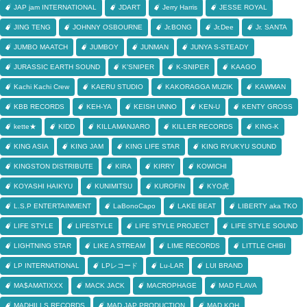
JAP jam INTERNATIONAL
JDART
Jerry Harris
JESSE ROYAL
JING TENG
JOHNNY OSBOURNE
Jr.BONG
Jr.Dee
Jr. SANTA
JUMBO MAATCH
JUMBOY
JUNMAN
JUNYA S-STEADY
JURASSIC EARTH SOUND
K'SNIPER
K-SNIPER
KAAGO
Kachi Kachi Crew
KAERU STUDIO
KAKORAGGA MUZIK
KAWMAN
KBB RECORDS
KEH-YA
KEISH UNNO
KEN-U
KENTY GROSS
kette★
KIDD
KILLAMANJARO
KILLER RECORDS
KING-K
KING ASIA
KING JAM
KING LIFE STAR
KING RYUKYU SOUND
KINGSTON DISTRIBUTE
KIRA
KIRRY
KOWICHI
KOYASHI HAIKYU
KUNIMITSU
KUROFIN
KYO虎
L.S.P ENTERTAINMENT
LaBonoCapo
LAKE BEAT
LIBERTY aka TKO
LIFE STYLE
LIFESTYLE
LIFE STYLE PROJECT
LIFE STYLE SOUND
LIGHTNING STAR
LIKE A STREAM
LIME RECORDS
LITTLE CHIBI
LP INTERNATIONAL
LPレコード
Lu-LAR
LUI BRAND
MA$AMATIXXX
MACK JACK
MACROPHAGE
MAD FLAVA
MADHILLS RECORDS
MAD JAP PRODUCTION
MAD KOH