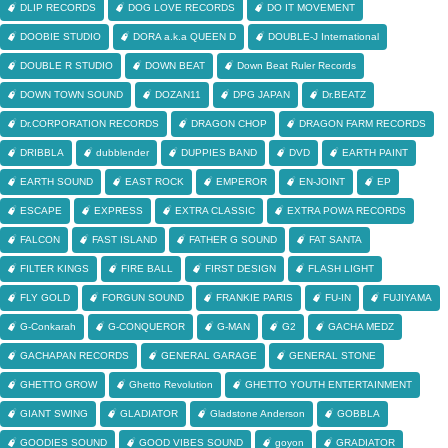
DLIP RECORDS
DOG LOVE RECORDS
DO IT MOVEMENT
DOOBIE STUDIO
DORA a.k.a QUEEN D
DOUBLE-J International
DOUBLE R STUDIO
DOWN BEAT
Down Beat Ruler Records
DOWN TOWN SOUND
DOZAN11
DPG JAPAN
Dr.BEATZ
Dr.CORPORATION RECORDS
DRAGON CHOP
DRAGON FARM RECORDS
DRIBBLA
dubblender
DUPPIES BAND
DVD
EARTH PAINT
EARTH SOUND
EAST ROCK
EMPEROR
EN-JOINT
EP
ESCAPE
EXPRESS
EXTRA CLASSIC
EXTRA POWA RECORDS
FALCON
FAST ISLAND
FATHER G SOUND
FAT SANTA
FILTER KINGS
FIRE BALL
FIRST DESIGN
FLASH LIGHT
FLY GOLD
FORGUN SOUND
FRANKIE PARIS
FU-IN
FUJIYAMA
G-Conkarah
G-CONQUEROR
G-MAN
G2
GACHA MEDZ
GACHAPAN RECORDS
GENERAL GARAGE
GENERAL STONE
GHETTO GROW
Ghetto Revolution
GHETTO YOUTH ENTERTAINMENT
GIANT SWING
GLADIATOR
Gladstone Anderson
GOBBLA
GOODIES SOUND
GOOD VIBES SOUND
goyon
GRADIATOR