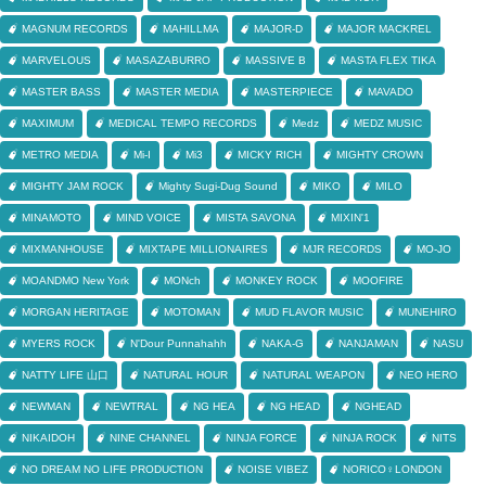
MAGNUM RECORDS
MAHILLMA
MAJOR-D
MAJOR MACKREL
MARVELOUS
MASAZABURRO
MASSIVE B
MASTA FLEX TIKA
MASTER BASS
MASTER MEDIA
MASTERPIECE
MAVADO
MAXIMUM
MEDICAL TEMPO RECORDS
Medz
MEDZ MUSIC
METRO MEDIA
Mi-I
Mi3
MICKY RICH
MIGHTY CROWN
MIGHTY JAM ROCK
Mighty Sugi-Dug Sound
MIKO
MILO
MINAMOTO
MIND VOICE
MISTA SAVONA
MIXIN'1
MIXMANHOUSE
MIXTAPE MILLIONAIRES
MJR RECORDS
MO-JO
MOANDMO New York
MONch
MONKEY ROCK
MOOFIRE
MORGAN HERITAGE
MOTOMAN
MUD FLAVOR MUSIC
MUNEHIRO
MYERS ROCK
N'Dour Punnahahh
NAKA-G
NANJAMAN
NASU
NATTY LIFE 山口
NATURAL HOUR
NATURAL WEAPON
NEO HERO
NEWMAN
NEWTRAL
NG HEA
NG HEAD
NGHEAD
NIKAIDOH
NINE CHANNEL
NINJA FORCE
NINJA ROCK
NITS
NO DREAM NO LIFE PRODUCTION
NOISE VIBEZ
NORICO♀LONDON