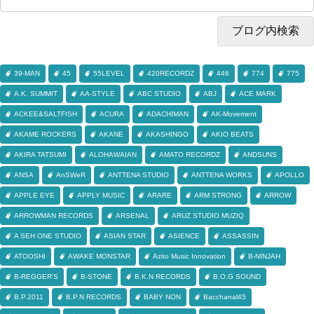
39-MAN
45
55LEVEL
420RECORDZ
446
774
775
A.K. SUMMIT
AA-STYLE
ABC STUDIO
ABJ
ACE MARK
ACKEE&SALTFISH
ACURA
ADACHIMAN
AK-Movement
AKAME ROCKERS
AKANE
AKASHINGO
AKIO BEATS
AKIRA TATSUMI
ALOHAWAIAN
AMATO RECORDZ
ANDSUNS
ANSA
AnSWeR
ANTTENA STUDIO
ANTTENA WORKS
APOLLO
APPLE EYE
APPLY MUSIC
ARARE
ARM STRONG
ARROW
ARROWMAN RECORDS
ARSENAL
ARUZ STUDIO MUZIQ
A SEH ONE STUDIO
ASIAN STAR
ASIENCE
ASSASSIN
ATOOSHI
AWAKE MONSTAR
Azito Music Innovation
B-NINJAH
B-REGGER'S
B-STONE
B.K.N RECORDS
B.O.G SOUND
B.P.2011
B.P.N RECORDS
BABY NON
Bacchanal45