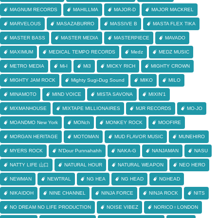
MAGNUM RECORDS
MAHILLMA
MAJOR-D
MAJOR MACKREL
MARVELOUS
MASAZABURRO
MASSIVE B
MASTA FLEX TIKA
MASTER BASS
MASTER MEDIA
MASTERPIECE
MAVADO
MAXIMUM
MEDICAL TEMPO RECORDS
Medz
MEDZ MUSIC
METRO MEDIA
Mi-I
Mi3
MICKY RICH
MIGHTY CROWN
MIGHTY JAM ROCK
Mighty Sugi-Dug Sound
MIKO
MILO
MINAMOTO
MIND VOICE
MISTA SAVONA
MIXIN'1
MIXMANHOUSE
MIXTAPE MILLIONAIRES
MJR RECORDS
MO-JO
MOANDMO New York
MONch
MONKEY ROCK
MOOFIRE
MORGAN HERITAGE
MOTOMAN
MUD FLAVOR MUSIC
MUNEHIRO
MYERS ROCK
N'Dour Punnahahh
NAKA-G
NANJAMAN
NASU
NATTY LIFE 山口
NATURAL HOUR
NATURAL WEAPON
NEO HERO
NEWMAN
NEWTRAL
NG HEA
NG HEAD
NGHEAD
NIKAIDOH
NINE CHANNEL
NINJA FORCE
NINJA ROCK
NITS
NO DREAM NO LIFE PRODUCTION
NOISE VIBEZ
NORICO♀LONDON