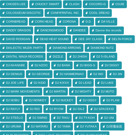
CHOZEN LEE
CHUCKY SMART
CLASH
COCORO-G
COJIE
COLOSSEUM DISCOTIC
CONFIFRNTIAL INC.
COOL DREAD
CORNBREAD
CORN HEAD
CORONA
D.D.
DA'VILLE
DADDY DRAGON
DANCINGMOOD
DANDEE
Danne the records
DAVID RODIGAN
DEAD HEAT SOUND
DEE JAY CLASH
DELTA FORCE
DIALECTIC MUZIK PARTY
DIAMOND ARROWS
DIAMOND NUTZ
DIGITAL NINJA RECORDS
DIZZLE
DJ 2HIGH
DJ 5-ISLAND
DJ AKANABE
DJ AZOO
DJ BANA
DJ BIGG-S
DJ DIGGY
DJ GENIUS
DJ GEORGE
DJ HANMERNAO
DJ INO
DJ JIN
DJ JOE LIFE
DJ KIDD
DJ KIXXX
DJ LEAD
DJ LUKE
DJ MARK MOVEMENTS
DJ MARTIN
DJ MIGHTY
DJ MUTO
DJ NOBU
DJ NONKEY
DJ NUCKEY
DJ OGGY
DJ PLAM
DJ RAYLY
DJ RIO
DJ RYOW
DJ SN-Z
DJ SPACEKID
DJ STEELO
DJ SWING
DJ TAKU
DJ TY-KOH
DJ UNI
DJ URUMA
DJ WATARU
DJ YAMA
DJ YUTAKA
DJ邪魔仮面