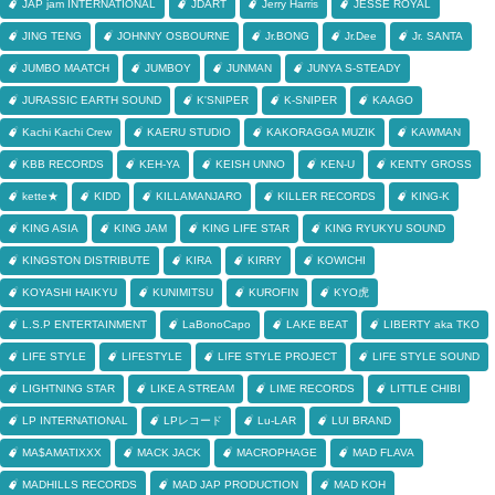
JAP jam INTERNATIONAL
JDART
Jerry Harris
JESSE ROYAL
JING TENG
JOHNNY OSBOURNE
Jr.BONG
Jr.Dee
Jr. SANTA
JUMBO MAATCH
JUMBOY
JUNMAN
JUNYA S-STEADY
JURASSIC EARTH SOUND
K'SNIPER
K-SNIPER
KAAGO
Kachi Kachi Crew
KAERU STUDIO
KAKORAGGA MUZIK
KAWMAN
KBB RECORDS
KEH-YA
KEISH UNNO
KEN-U
KENTY GROSS
kette★
KIDD
KILLAMANJARO
KILLER RECORDS
KING-K
KING ASIA
KING JAM
KING LIFE STAR
KING RYUKYU SOUND
KINGSTON DISTRIBUTE
KIRA
KIRRY
KOWICHI
KOYASHI HAIKYU
KUNIMITSU
KUROFIN
KYO虎
L.S.P ENTERTAINMENT
LaBonoCapo
LAKE BEAT
LIBERTY aka TKO
LIFE STYLE
LIFESTYLE
LIFE STYLE PROJECT
LIFE STYLE SOUND
LIGHTNING STAR
LIKE A STREAM
LIME RECORDS
LITTLE CHIBI
LP INTERNATIONAL
LPレコード
Lu-LAR
LUI BRAND
MA$AMATIXXX
MACK JACK
MACROPHAGE
MAD FLAVA
MADHILLS RECORDS
MAD JAP PRODUCTION
MAD KOH