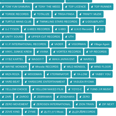
TOM YUM SAMURAI
TONY THE WEED
TOP LICENCE
TOP RUNNER
TORIDE RECORDS
TOTALIZE
TRIGA FINGA
TRINITY MUZIK
TURTLE MANS CLUB
TWINKLING STARS RECORDS
U-DOU&PLATY
U-J TYSON
U-MIES RECORDS
U-MIO
U.H.O Records
UJ
UNITY SOUND
UPPER CUT RECORDS
UTH
V.I.P INTERNATIONAL RECORDS
VADER
VIGORMAN
Village Again
VINYL JUNKIE KREW
ViViNA
VORTEX RECORDS
VP RECORDS
VYBZ KARTEL
WAGGY-T
WAKA JAPAN ENT.
WARD21
WAYNE WONDER
Wheelie RECORDS
WILD MONGOL
WING FLOOR
WIZA ROZA
WOODMAN
XTERMINATOR
YA-LOW
YABBY YOU
YARD BEAT
YARDCORE ENTERTAINMENT
YASUDA RYOMA
YELLOW CHOICE
YELLOW NAKED FILM
YOYO-C
YUNG J.R MUSIC
ZARI
ZAROO
ZEBRAMAN
ZENDAMAN
ZERO
ZERO MOVEMENT
ZEROSEN INTERNATIONAL
ZION TRAIN
ZIP NEXT
ZOVE KING
ZYNIE
あげたがりMusic
あばれ馬RECORDS