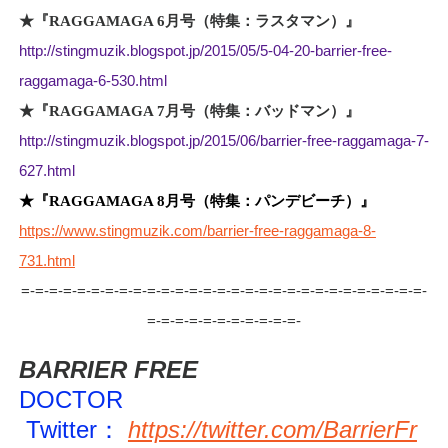
★『
RAGGAMAGA 6
月号（特集：ラスタマン）』
http://stingmuzik.blogspot.jp/2015/05/5-04-20-barrier-free-
raggamaga-6-530.html
★『
RAGGAMAGA 7
月号（特集：バッドマン）』
http://stingmuzik.blogspot.jp/2015/06/barrier-free-raggamaga-7-
627.html
★『
RAGGAMAGA 8
月号（特集：パンデビーチ）』
https://www.stingmuzik.com/barrier-free-raggamaga-8-
731.html
=-=-=-=-=-=-=-=-=-=-=-=-=-=-=-=-=-=-=-=-=-=-=-=-=-=-=-=-=-
=-=-=-=-=-=-=-=-=-=-=-
BARRIER FREE
DOCTOR
Twitter：
https://twitter.com/BarrierFr