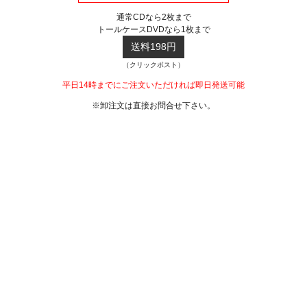
通常CDなら2枚まで
トールケースDVDなら1枚まで
送料198円
（クリックポスト）
平日14時までにご注文いただければ即日発送可能
※卸注文は直接お問合せ下さい。