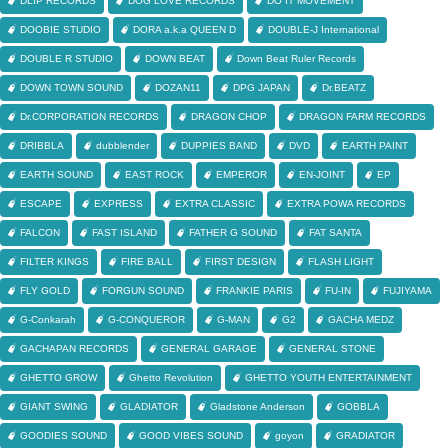
DLIP RECORDS
DOG LOVE RECORDS
DO IT MOVEMENT
DOOBIE STUDIO
DORA a.k.a QUEEN D
DOUBLE-J International
DOUBLE R STUDIO
DOWN BEAT
Down Beat Ruler Records
DOWN TOWN SOUND
DOZAN11
DPG JAPAN
Dr.BEATZ
Dr.CORPORATION RECORDS
DRAGON CHOP
DRAGON FARM RECORDS
DRIBBLA
dubblender
DUPPIES BAND
DVD
EARTH PAINT
EARTH SOUND
EAST ROCK
EMPEROR
EN-JOINT
EP
ESCAPE
EXPRESS
EXTRA CLASSIC
EXTRA POWA RECORDS
FALCON
FAST ISLAND
FATHER G SOUND
FAT SANTA
FILTER KINGS
FIRE BALL
FIRST DESIGN
FLASH LIGHT
FLY GOLD
FORGUN SOUND
FRANKIE PARIS
FU-IN
FUJIYAMA
G-Conkarah
G-CONQUEROR
G-MAN
G2
GACHA MEDZ
GACHAPAN RECORDS
GENERAL GARAGE
GENERAL STONE
GHETTO GROW
Ghetto Revolution
GHETTO YOUTH ENTERTAINMENT
GIANT SWING
GLADIATOR
Gladstone Anderson
GOBBLA
GOODIES SOUND
GOOD VIBES SOUND
goyon
GRADIATOR