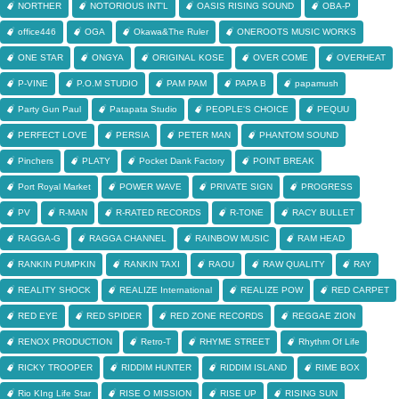
NORTHER
NOTORIOUS INT'L
OASIS RISING SOUND
OBA-P
office446
OGA
Okawa&The Ruler
ONEROOTS MUSIC WORKS
ONE STAR
ONGYA
ORIGINAL KOSE
OVER COME
OVERHEAT
P-VINE
P.O.M STUDIO
PAM PAM
PAPA B
papamush
Party Gun Paul
Patapata Studio
PEOPLE'S CHOICE
PEQUU
PERFECT LOVE
PERSIA
PETER MAN
PHANTOM SOUND
Pinchers
PLATY
Pocket Dank Factory
POINT BREAK
Port Royal Market
POWER WAVE
PRIVATE SIGN
PROGRESS
PV
R-MAN
R-RATED RECORDS
R-TONE
RACY BULLET
RAGGA-G
RAGGA CHANNEL
RAINBOW MUSIC
RAM HEAD
RANKIN PUMPKIN
RANKIN TAXI
RAOU
RAW QUALITY
RAY
REALITY SHOCK
REALIZE International
REALIZE POW
RED CARPET
RED EYE
RED SPIDER
RED ZONE RECORDS
REGGAE ZION
RENOX PRODUCTION
Retro-T
RHYME STREET
Rhythm Of Life
RICKY TROOPER
RIDDIM HUNTER
RIDDIM ISLAND
RIME BOX
Rio KIng Life Star
RISE O MISSION
RISE UP
RISING SUN