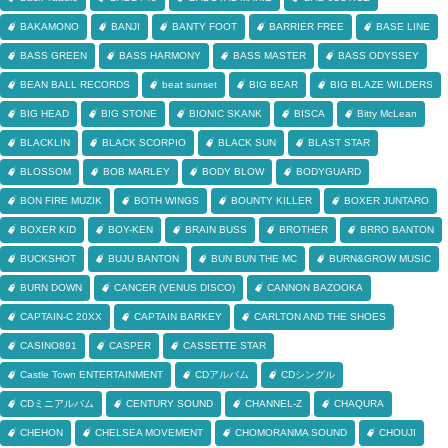
BAKAMONO
BANJI
BANTY FOOT
BARRIER FREE
BASE LINE
BASS GREEN
BASS HARMONY
BASS MASTER
BASS ODYSSEY
BEAN BALL RECORDS
beat sunset
BIG BEAR
BIG BLAZE WILDERS
BIG HEAD
BIG STONE
BIONIC SKANK
BISCA
Bitty McLean
BLACKLIN
BLACK SCORPIO
BLACK SUN
BLAST STAR
BLOSSOM
BOB MARLEY
BODY BLOW
BODYGUARD
BON FIRE MUZIK
BOTH WINGS
BOUNTY KILLER
BOXER JUNTARO
BOXER KID
BOY-KEN
BRAIN BUSS
BROTHER
BRRO BANTON
BUCKSHOT
BUJU BANTON
BUN BUN THE MC
BURN&GROW MUSIC
BURN DOWN
CANCER (VENUS DISCO)
CANNON BAZOOKA
CAPTAIN-C 20XX
CAPTAIN BARKEY
CARLTON AND THE SHOES
CASINO891
CASPER
CASSETTE STAR
Castle Town ENTERTAINMENT
CDアルバム
CDシングル
CDミニアルバム
CENTURY SOUND
CHANNEL-Z
CHAQURA
CHEHON
CHELSEA MOVEMENT
CHOMORANMA SOUND
CHOUJI