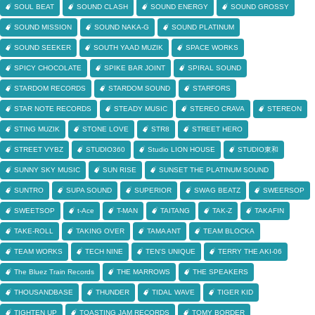
SOUL BEAT
SOUND CLASH
SOUND ENERGY
SOUND GROSSY
SOUND MISSION
SOUND NAKA-G
SOUND PLATINUM
SOUND SEEKER
SOUTH YAAD MUZIK
SPACE WORKS
SPICY CHOCOLATE
SPIKE BAR JOINT
SPIRAL SOUND
STARDOM RECORDS
STARDOM SOUND
STARFORS
STAR NOTE RECORDS
STEADY MUSIC
STEREO CRAVA
STEREON
STING MUZIK
STONE LOVE
STR8
STREET HERO
STREET VYBZ
STUDIO360
Studio LION HOUSE
STUDIO東和
SUNNY SKY MUSIC
SUN RISE
SUNSET THE PLATINUM SOUND
SUNTRO
SUPA SOUND
SUPERIOR
SWAG BEATZ
SWEERSOP
SWEETSOP
t-Ace
T-MAN
TAITANG
TAK-Z
TAKAFIN
TAKE-ROLL
TAKING OVER
TAMA ANT
TEAM BLOCKA
TEAM WORKS
TECH NINE
TEN'S UNIQUE
TERRY THE AKI-06
The Bluez Train Records
THE MARROWS
THE SPEAKERS
THOUSANDBASE
THUNDER
TIDAL WAVE
TIGER KID
TIGHTEN UP
TOASTING JAM RECORDS
TOMY BORDER