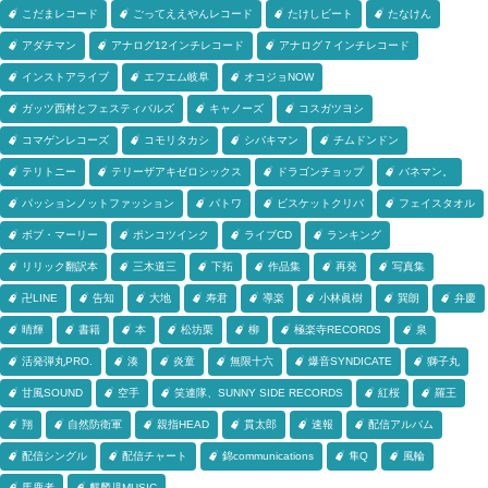
こだまレコード
ごってええやんレコード
たけしビート
たなけん
アダチマン
アナログ12インチレコード
アナログ７インチレコード
インストアライブ
エフエム岐阜
オコジョNOW
ガッツ西村とフェスティバルズ
キャノーズ
コスガツヨシ
コマゲンレコーズ
コモリタカシ
シバキマン
チムドンドン
テリトニー
テリーザアキゼロシックス
ドラゴンチョップ
バネマン。
パッションノットファッション
パトワ
ビスケットクリバ
フェイスタオル
ボブ・マーリー
ポンコツインク
ライブCD
ランキング
リリック翻訳本
三木道三
下拓
作品集
再発
写真集
卍LINE
告知
大地
寿君
導楽
小林眞樹
巽朗
弁慶
晴輝
書籍
本
松坊栗
柳
極楽寺RECORDS
泉
活発弾丸PRO.
湊
炎童
無限十六
爆音SYNDICATE
獅子丸
甘風SOUND
空手
笑連隊、SUNNY SIDE RECORDS
紅桜
羅王
翔
自然防衛軍
親指HEAD
貫太郎
速報
配信アルバム
配信シングル
配信チャート
錦communications
隼Q
風輪
馬鹿者
麒麟児MUSIC