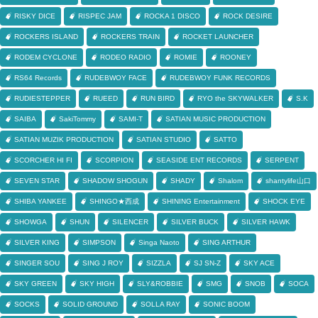
RISKY DICE
RISPEC JAM
ROCKA 1 DISCO
ROCK DESIRE
ROCKERS ISLAND
ROCKERS TRAIN
ROCKET LAUNCHER
RODEM CYCLONE
RODEO RADIO
ROMIE
ROONEY
RS64 Records
RUDEBWOY FACE
RUDEBWOY FUNK RECORDS
RUDIESTEPPER
RUEED
RUN BIRD
RYO the SKYWALKER
S.K
SAIBA
SakiTommy
SAMI-T
SATIAN MUSIC PRODUCTION
SATIAN MUZIK PRODUCTION
SATIAN STUDIO
SATTO
SCORCHER HI FI
SCORPION
SEASIDE ENT RECORDS
SERPENT
SEVEN STAR
SHADOW SHOGUN
SHADY
Shalom
shantylife山口
SHIBA YANKEE
SHINGO★西成
SHINING Entertainment
SHOCK EYE
SHOWGA
SHUN
SILENCER
SILVER BUCK
SILVER HAWK
SILVER KING
SIMPSON
Singa Naoto
SING ARTHUR
SINGER SOU
SING J ROY
SIZZLA
SJ SN-Z
SKY ACE
SKY GREEN
SKY HIGH
SLY&ROBBIE
SMG
SNOB
SOCA
SOCKS
SOLID GROUND
SOLLA RAY
SONIC BOOM