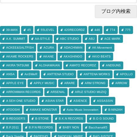
39-MAN
45
55LEVEL
420RECORDZ
446
774
775
A.K. SUMMIT
AA-STYLE
ABC STUDIO
ABJ
ACE MARK
ACKEE&SALTFISH
ACURA
ADACHIMAN
AK-Movement
AKAME ROCKERS
AKANE
AKASHINGO
AKIO BEATS
AKIRA TATSUMI
ALOHAWAIAN
AMATO RECORDZ
ANDSUNS
ANSA
AnSWeR
ANTTENA STUDIO
ANTTENA WORKS
APOLLO
APPLE EYE
APPLY MUSIC
ARARE
ARM STRONG
ARROW
ARROWMAN RECORDS
ARSENAL
ARUZ STUDIO MUZIQ
A SEH ONE STUDIO
ASIAN STAR
ASIENCE
ASSASSIN
ATOOSHI
AWAKE MONSTAR
Azito Music Innovation
B-NINJAH
B-REGGER'S
B-STONE
B.K.N RECORDS
B.O.G SOUND
B.P.2011
B.P.N RECORDS
BABY NON
Bacchanal45
Back Yaadie
BADDY45
BADGYAL MARIE
BAD JUSTICE