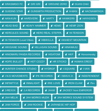
GRASMIGO FC
GRI GRI
GROUND ZERO
GUAN CHAI
GUIDING STAR
GUNSMITH PRODUCTION
H-MAN
HACNAMATADA
HAN-KUN
HARDVERK
HARTY
HAWKER9
HAYASSEN
HEAD BAD
HEAVY HAMMER
HEMO
HEMP ZION
HERCULES SOUND
HERO REAL STEPPA
HI-TENSION
HI-TENSION Level Vibes
HIBIKILLA
HIGHEST MOUNTAIN
HIKIGANE SOUND
HILLASAN SOUND
HINAWAJU
HINOMARU PANDA RECORDS
HISATOMI
HKP
Honormosity
HOPE BULLET
HOT COZZY
HR STICKO
HUMAN CREST
HUNTER CHANCE STUDIO
HYDROP
I-SQUARE
I-VAN
I.N.G MOVEMENTS
IFK RECORDS
I MAN K.O.
INDEPENDENT
INFINITY16
INNALIGHT
IRIE LOVE
IRON CLAW
iTex
J-REXXX
J.A RECORDS
JAAM
JACKEY from EMPEROR
JAH MELIK
JAH WORKS MUZIK
JAH WORKS SOUND SYSTEM
JAM FORCE
JAM ROOKIE
JAPANESE HIP HOP