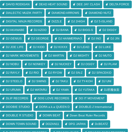
DAVID RODIGAN
DEAD HEAT SOUND
DEE JAY CLASH
DELTA FORCE
DIALECTIC MUZIK PARTY
DIAMOND ARROWS
DIAMOND NUTZ
DIGITAL NINJA RECORDS
DIZZLE
DJ 2HIGH
DJ 5-ISLAND
DJ AKANABE
DJ AZOO
DJ BANA
DJ BIGG-S
DJ DIGGY
DJ GENIUS
DJ GEORGE
DJ HANMERNAO
DJ INO
DJ JIN
DJ JOE LIFE
DJ KIDD
DJ KIXXX
DJ LEAD
DJ LUKE
DJ MARK MOVEMENTS
DJ MARTIN
DJ MIGHTY
DJ MUTO
DJ NOBU
DJ NONKEY
DJ NUCKEY
DJ OGGY
DJ PLAM
DJ RAYLY
DJ RIO
DJ RYOW
DJ SN-Z
DJ SPACEKID
DJ STEELO
DJ SWING
DJ TAKU
DJ TY-KOH
DJ UNI
DJ URUMA
DJ WATARU
DJ YAMA
DJ YUTAKA
DJ邪魔仮面
DLIP RECORDS
DOG LOVE RECORDS
DO IT MOVEMENT
DOOBIE STUDIO
DORA a.k.a QUEEN D
DOUBLE-J International
DOUBLE R STUDIO
DOWN BEAT
Down Beat Ruler Records
DOWN TOWN SOUND
DOZAN11
DPG JAPAN
Dr.BEATZ