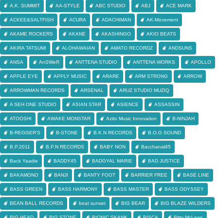
A.K. SUMMIT
AA-STYLE
ABC STUDIO
ABJ
ACE MARK
ACKEE&SALTFISH
ACURA
ADACHIMAN
AK-Movement
AKAME ROCKERS
AKANE
AKASHINGO
AKIO BEATS
AKIRA TATSUMI
ALOHAWAIAN
AMATO RECORDZ
ANDSUNS
ANSA
AnSWeR
ANTTENA STUDIO
ANTTENA WORKS
APOLLO
APPLE EYE
APPLY MUSIC
ARARE
ARM STRONG
ARROW
ARROWMAN RECORDS
ARSENAL
ARUZ STUDIO MUZIQ
A SEH ONE STUDIO
ASIAN STAR
ASIENCE
ASSASSIN
ATOOSHI
AWAKE MONSTAR
Azito Music Innovation
B-NINJAH
B-REGGER'S
B-STONE
B.K.N RECORDS
B.O.G SOUND
B.P.2011
B.P.N RECORDS
BABY NON
Bacchanal45
Back Yaadie
BADDY45
BADGYAL MARIE
BAD JUSTICE
BAKAMONO
BANJI
BANTY FOOT
BARRIER FREE
BASE LINE
BASS GREEN
BASS HARMONY
BASS MASTER
BASS ODYSSEY
BEAN BALL RECORDS
beat sunset
BIG BEAR
BIG BLAZE WILDERS
BIG HEAD
BIG STONE
BIONIC SKANK
BISCA
Bitty McLean