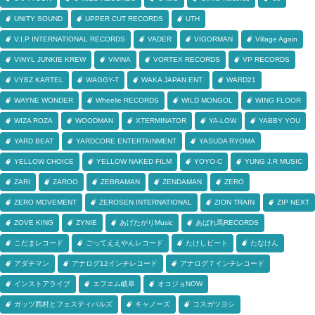
UNITY SOUND
UPPER CUT RECORDS
UTH
V.I.P INTERNATIONAL RECORDS
VADER
VIGORMAN
Village Again
VINYL JUNKIE KREW
ViViNA
VORTEX RECORDS
VP RECORDS
VYBZ KARTEL
WAGGY-T
WAKA JAPAN ENT.
WARD21
WAYNE WONDER
Wheelie RECORDS
WILD MONGOL
WING FLOOR
WIZA ROZA
WOODMAN
XTERMINATOR
YA-LOW
YABBY YOU
YARD BEAT
YARDCORE ENTERTAINMENT
YASUDA RYOMA
YELLOW CHOICE
YELLOW NAKED FILM
YOYO-C
YUNG J.R MUSIC
ZARI
ZAROO
ZEBRAMAN
ZENDAMAN
ZERO
ZERO MOVEMENT
ZEROSEN INTERNATIONAL
ZION TRAIN
ZIP NEXT
ZOVE KING
ZYNIE
あげたがりMusic
あばれ馬RECORDS
こだまレコード
ごってええやんレコード
たけしビート
たなけん
アダチマン
アナログ12インチレコード
アナログ７インチレコード
インストアライブ
エフエム岐阜
オコジョNOW
ガッツ西村とフェスティバルズ
キャノーズ
コスガツヨシ