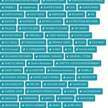
Dr.CORPORATION RECORDS
DRAGON CHOP
DRAGON FARM RECORDS
DRIBBLA
dubblender
DUPPIES BAND
DVD
EARTH PAINT
EARTH SOUND
EAST ROCK
EMPEROR
EN-JOINT
EP
ESCAPE
EXPRESS
EXTRA CLASSIC
EXTRA POWA RECORDS
FALCON
FAST ISLAND
FATHER G SOUND
FAT SANTA
FILTER KINGS
FIRE BALL
FIRST DESIGN
FLASH LIGHT
FLY GOLD
FORGUN SOUND
FRANKIE PARIS
FU-IN
FUJIYAMA
G-Conkarah
G-CONQUEROR
G-MAN
G2
GACHA MEDZ
GACHAPAN RECORDS
GENERAL GARAGE
GENERAL STONE
GHETTO GROW
Ghetto Revolution
GHETTO YOUTH ENTERTAINMENT
GIANT SWING
GLADIATOR
Gladstone Anderson
GOBBLA
GOODIES SOUND
GOOD VIBES SOUND
goyon
GRADIATOR
GRASMIGO FC
GRI GRI
GROUND ZERO
GUAN CHAI
GUIDING STAR
GUNSMITH PRODUCTION
H-MAN
HACNAMATADA
HAN-KUN
HARDVERK
HARTY
HAWKER9
HAYASSEN
HEAD BAD
HEAVY HAMMER
HEMO
HEMP ZION