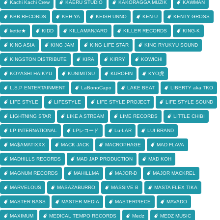
Kachi Kachi Crew
KAERU STUDIO
KAKORAGGA MUZIK
KAWMAN
KBB RECORDS
KEH-YA
KEISH UNNO
KEN-U
KENTY GROSS
kette★
KIDD
KILLAMANJARO
KILLER RECORDS
KING-K
KING ASIA
KING JAM
KING LIFE STAR
KING RYUKYU SOUND
KINGSTON DISTRIBUTE
KIRA
KIRRY
KOWICHI
KOYASHI HAIKYU
KUNIMITSU
KUROFIN
KYO虎
L.S.P ENTERTAINMENT
LaBonoCapo
LAKE BEAT
LIBERTY aka TKO
LIFE STYLE
LIFESTYLE
LIFE STYLE PROJECT
LIFE STYLE SOUND
LIGHTNING STAR
LIKE A STREAM
LIME RECORDS
LITTLE CHIBI
LP INTERNATIONAL
LPレコード
Lu-LAR
LUI BRAND
MA$AMATIXXX
MACK JACK
MACROPHAGE
MAD FLAVA
MADHILLS RECORDS
MAD JAP PRODUCTION
MAD KOH
MAGNUM RECORDS
MAHILLMA
MAJOR-D
MAJOR MACKREL
MARVELOUS
MASAZABURRO
MASSIVE B
MASTA FLEX TIKA
MASTER BASS
MASTER MEDIA
MASTERPIECE
MAVADO
MAXIMUM
MEDICAL TEMPO RECORDS
Medz
MEDZ MUSIC