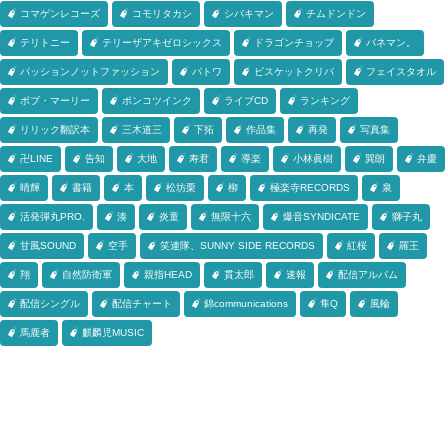
コマゲンレコーズ
コモリタカシ
シバキマン
チムドンドン
テリトニー
テリーザアキゼロシックス
ドラゴンチョップ
バネマン。
パッションノットファッション
パトワ
ビスケットクリバ
フェイスタオル
ボブ・マーリー
ポンコツインク
ライブCD
ランキング
リリック翻訳本
三木道三
下拓
作品集
再発
写真集
卍LINE
告知
大地
寿君
導楽
小林眞樹
巽朗
弁慶
晴輝
書籍
本
松坊栗
柳
極楽寺RECORDS
泉
活発弾丸PRO.
湊
炎童
無限十六
爆音SYNDICATE
獅子丸
甘風SOUND
空手
笑連隊、SUNNY SIDE RECORDS
紅桜
羅王
翔
自然防衛軍
親指HEAD
貫太郎
速報
配信アルバム
配信シングル
配信チャート
錦communications
隼Q
風輪
馬鹿者
麒麟児MUSIC