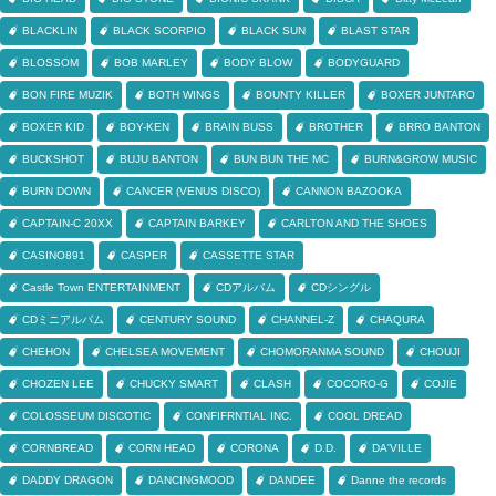
BLACKLIN
BLACK SCORPIO
BLACK SUN
BLAST STAR
BLOSSOM
BOB MARLEY
BODY BLOW
BODYGUARD
BON FIRE MUZIK
BOTH WINGS
BOUNTY KILLER
BOXER JUNTARO
BOXER KID
BOY-KEN
BRAIN BUSS
BROTHER
BRRO BANTON
BUCKSHOT
BUJU BANTON
BUN BUN THE MC
BURN&GROW MUSIC
BURN DOWN
CANCER (VENUS DISCO)
CANNON BAZOOKA
CAPTAIN-C 20XX
CAPTAIN BARKEY
CARLTON AND THE SHOES
CASINO891
CASPER
CASSETTE STAR
Castle Town ENTERTAINMENT
CDアルバム
CDシングル
CDミニアルバム
CENTURY SOUND
CHANNEL-Z
CHAQURA
CHEHON
CHELSEA MOVEMENT
CHOMORANMA SOUND
CHOUJI
CHOZEN LEE
CHUCKY SMART
CLASH
COCORO-G
COJIE
COLOSSEUM DISCOTIC
CONFIFRNTIAL INC.
COOL DREAD
CORNBREAD
CORN HEAD
CORONA
D.D.
DA'VILLE
DADDY DRAGON
DANCINGMOOD
DANDEE
Danne the records