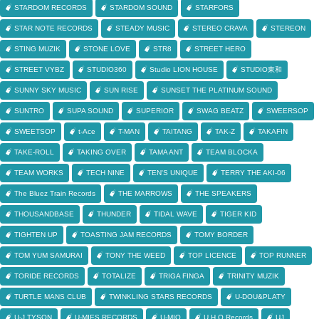
STARDOM RECORDS
STARDOM SOUND
STARFORS
STAR NOTE RECORDS
STEADY MUSIC
STEREO CRAVA
STEREON
STING MUZIK
STONE LOVE
STR8
STREET HERO
STREET VYBZ
STUDIO360
Studio LION HOUSE
STUDIO東和
SUNNY SKY MUSIC
SUN RISE
SUNSET THE PLATINUM SOUND
SUNTRO
SUPA SOUND
SUPERIOR
SWAG BEATZ
SWEERSOP
SWEETSOP
t-Ace
T-MAN
TAITANG
TAK-Z
TAKAFIN
TAKE-ROLL
TAKING OVER
TAMA ANT
TEAM BLOCKA
TEAM WORKS
TECH NINE
TEN'S UNIQUE
TERRY THE AKI-06
The Bluez Train Records
THE MARROWS
THE SPEAKERS
THOUSANDBASE
THUNDER
TIDAL WAVE
TIGER KID
TIGHTEN UP
TOASTING JAM RECORDS
TOMY BORDER
TOM YUM SAMURAI
TONY THE WEED
TOP LICENCE
TOP RUNNER
TORIDE RECORDS
TOTALIZE
TRIGA FINGA
TRINITY MUZIK
TURTLE MANS CLUB
TWINKLING STARS RECORDS
U-DOU&PLATY
U-J TYSON
U-MIES RECORDS
U-MIO
U.H.O Records
UJ