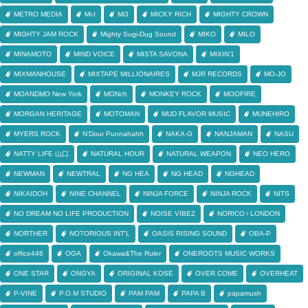
METRO MEDIA
Mi-I
Mi3
MICKY RICH
MIGHTY CROWN
MIGHTY JAM ROCK
Mighty Sugi-Dug Sound
MIKO
MILO
MINAMOTO
MIND VOICE
MISTA SAVONA
MIXIN'1
MIXMANHOUSE
MIXTAPE MILLIONAIRES
MJR RECORDS
MO-JO
MOANDMO New York
MONch
MONKEY ROCK
MOOFIRE
MORGAN HERITAGE
MOTOMAN
MUD FLAVOR MUSIC
MUNEHIRO
MYERS ROCK
N'Dour Punnahahh
NAKA-G
NANJAMAN
NASU
NATTY LIFE 山口
NATURAL HOUR
NATURAL WEAPON
NEO HERO
NEWMAN
NEWTRAL
NG HEA
NG HEAD
NGHEAD
NIKAIDOH
NINE CHANNEL
NINJA FORCE
NINJA ROCK
NITS
NO DREAM NO LIFE PRODUCTION
NOISE VIBEZ
NORICO♀LONDON
NORTHER
NOTORIOUS INT'L
OASIS RISING SOUND
OBA-P
office446
OGA
Okawa&The Ruler
ONEROOTS MUSIC WORKS
ONE STAR
ONGYA
ORIGINAL KOSE
OVER COME
OVERHEAT
P-VINE
P.O.M STUDIO
PAM PAM
PAPA B
papamush