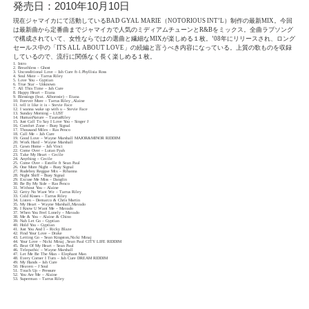
発売日：2010年10月10日
現在ジャマイカにて活動しているBAD GYAL MARIE（NOTORIOUS INT’L）制作の最新MIX。今回
は最新曲から定番曲までジャマイカで人気のミディアムチューンとR&Bをミックス。全曲ラブソング
で構成されていて、女性ならではの選曲と繊細なMIXが楽しめる１枚。’08年にリリースされ、ロング
セールス中の「ITS ALL ABOUT LOVE」の続編と言うべき内容になっている。上質の歌ものを収録
しているので、流行に関係なく長く楽しめる１枚。
1. Intro
2. Breathless – Ghost
3. Unconditional Love – Jah Cure ft-1.Phyllisia Ross
4. Soul Mate – Tarrus Riley
5. Love You – Gyptian
6. True Star – Unknown
7. All This Time – Jah Cure
8. Happy Heart – Etana
9. Blessings (feat. Alborosie) – Etana
10. Forever More – Tarrus Riley ,Alaine
11. tell it like it is – Stevie Face
12. I wanna wake up with u – Stevie Face
13. Sunday Morning – LUST
14. HumanNature – TaurusRiley
15. Just Call To Say I Love You – Singer J
16. Comfort Zone – Busy Signal
17. Thousand Miles – Ras Penco
18. Call Me – Jah Cure
19. Good Love – Wayne Marshall MAJOR&MINOR RIDDIM
20. Work Hard – Wayne Marshall
21. Gawn Home – Jah Vinci
22. Come Over – Lutan Fyah
23. Take My Heart – Cecile
24. Anything – Cecile
25. Come Over – Estelle ft Sean Paul
26. One More Night – Busy Signal
27. Rudeboy Reggae Mix – Rihanna
28. Night Shiff – Busy Signal
29. Excuse Me Miss – Danglin
30. Be By My Side – Ras Penco
31. Without You – Alaine
32. Getty No Want We – Tarrus Riley
33. Cold Kisses – Tarrus Riley
34. Listen – Demarco & Chris Martin
35. My Heart – Wayne Marshall,Mavado
36. I Know U Want Me – Mavado
37. When You Feel Lonely – Mavado
38. Me & You – Alaine & Chino
39. Nah Let Go – Gyptian
40. Hold You – Gyptian
41. Just You And I – Ricky Blaze
42. Find Your Love – Drake
43. Letting Go – Sean Kingston,Nicki Minaj
44. Your Love – Nicki Minaj ,Sean Paul CITY LIFE RIDDIM
45. Beat Of My Heart – Sean Paul
46. Telepathic – Wayne Marshall
47. Let Me Be The Man – Elephant Man
48. Every Corner I Turn – Jah Cure DREAM RIDDIM
49. My Hands – Jah Cure
50. Heaven – J Soul
51. Touch Up – Pressure
52. You Are Me – Alaine
53. Superman – Tarrus Riley