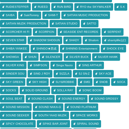
RUDIESTEPPER
RUEED
RUN BIRD
RYO the SKYWALKER
S.K
SAIBA
SakiTommy
SAMI-T
SATIAN MUSIC PRODUCTION
SATIAN MUZIK PRODUCTION
SATIAN STUDIO
SATTO
SCORCHER HI FI
SCORPION
SEASIDE ENT RECORDS
SERPENT
SEVEN STAR
SHADOW SHOGUN
SHADY
Shalom
shantylife山口
SHIBA YANKEE
SHINGO★西成
SHINING Entertainment
SHOCK EYE
SHOWGA
SHUN
SILENCER
SILVER BUCK
SILVER HAWK
SILVER KING
SIMPSON
Singa Naoto
SING ARTHUR
SINGER SOU
SING J ROY
SIZZLA
SJ SN-Z
SKY ACE
SKY GREEN
SKY HIGH
SLY&ROBBIE
SMG
SNOB
SOCA
SOCKS
SOLID GROUND
SOLLA RAY
SONIC BOOM
SOUL BEAT
SOUND CLASH
SOUND ENERGY
SOUND GROSSY
SOUND MISSION
SOUND NAKA-G
SOUND PLATINUM
SOUND SEEKER
SOUTH YAAD MUZIK
SPACE WORKS
SPICY CHOCOLATE
SPIKE BAR JOINT
SPIRAL SOUND