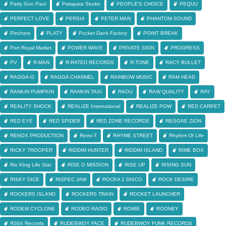
Party Gun Paul
Patapata Studio
PEOPLE'S CHOICE
PEQUU
PERFECT LOVE
PERSIA
PETER MAN
PHANTOM SOUND
Pinchers
PLATY
Pocket Dank Factory
POINT BREAK
Port Royal Market
POWER WAVE
PRIVATE SIGN
PROGRESS
PV
R-MAN
R-RATED RECORDS
R-TONE
RACY BULLET
RAGGA-G
RAGGA CHANNEL
RAINBOW MUSIC
RAM HEAD
RANKIN PUMPKIN
RANKIN TAXI
RAOU
RAW QUALITY
RAY
REALITY SHOCK
REALIZE International
REALIZE POW
RED CARPET
RED EYE
RED SPIDER
RED ZONE RECORDS
REGGAE ZION
RENOX PRODUCTION
Retro-T
RHYME STREET
Rhythm Of Life
RICKY TROOPER
RIDDIM HUNTER
RIDDIM ISLAND
RIME BOX
Rio KIng Life Star
RISE O MISSION
RISE UP
RISING SUN
RISKY DICE
RISPEC JAM
ROCKA 1 DISCO
ROCK DESIRE
ROCKERS ISLAND
ROCKERS TRAIN
ROCKET LAUNCHER
RODEM CYCLONE
RODEO RADIO
ROMIE
ROONEY
RS64 Records
RUDEBWOY FACE
RUDEBWOY FUNK RECORDS