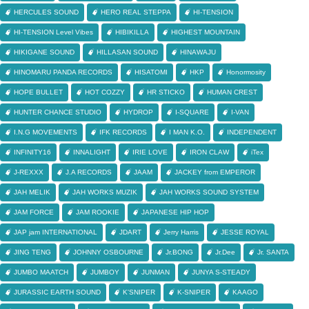
HERCULES SOUND
HERO REAL STEPPA
HI-TENSION
HI-TENSION Level Vibes
HIBIKILLA
HIGHEST MOUNTAIN
HIKIGANE SOUND
HILLASAN SOUND
HINAWAJU
HINOMARU PANDA RECORDS
HISATOMI
HKP
Honormosity
HOPE BULLET
HOT COZZY
HR STICKO
HUMAN CREST
HUNTER CHANCE STUDIO
HYDROP
I-SQUARE
I-VAN
I.N.G MOVEMENTS
IFK RECORDS
I MAN K.O.
INDEPENDENT
INFINITY16
INNALIGHT
IRIE LOVE
IRON CLAW
iTex
J-REXXX
J.A RECORDS
JAAM
JACKEY from EMPEROR
JAH MELIK
JAH WORKS MUZIK
JAH WORKS SOUND SYSTEM
JAM FORCE
JAM ROOKIE
JAPANESE HIP HOP
JAP jam INTERNATIONAL
JDART
Jerry Harris
JESSE ROYAL
JING TENG
JOHNNY OSBOURNE
Jr.BONG
Jr.Dee
Jr. SANTA
JUMBO MAATCH
JUMBOY
JUNMAN
JUNYA S-STEADY
JURASSIC EARTH SOUND
K'SNIPER
K-SNIPER
KAAGO