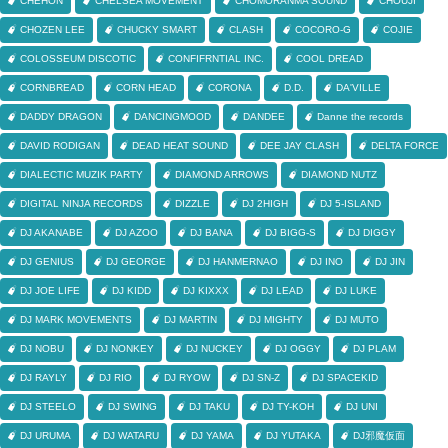
CHEHON
CHELSEA MOVEMENT
CHOMORANMA SOUND
CHOUJI
CHOZEN LEE
CHUCKY SMART
CLASH
COCORO-G
COJIE
COLOSSEUM DISCOTIC
CONFIFRNTIAL INC.
COOL DREAD
CORNBREAD
CORN HEAD
CORONA
D.D.
DA'VILLE
DADDY DRAGON
DANCINGMOOD
DANDEE
Danne the records
DAVID RODIGAN
DEAD HEAT SOUND
DEE JAY CLASH
DELTA FORCE
DIALECTIC MUZIK PARTY
DIAMOND ARROWS
DIAMOND NUTZ
DIGITAL NINJA RECORDS
DIZZLE
DJ 2HIGH
DJ 5-ISLAND
DJ AKANABE
DJ AZOO
DJ BANA
DJ BIGG-S
DJ DIGGY
DJ GENIUS
DJ GEORGE
DJ HANMERNAO
DJ INO
DJ JIN
DJ JOE LIFE
DJ KIDD
DJ KIXXX
DJ LEAD
DJ LUKE
DJ MARK MOVEMENTS
DJ MARTIN
DJ MIGHTY
DJ MUTO
DJ NOBU
DJ NONKEY
DJ NUCKEY
DJ OGGY
DJ PLAM
DJ RAYLY
DJ RIO
DJ RYOW
DJ SN-Z
DJ SPACEKID
DJ STEELO
DJ SWING
DJ TAKU
DJ TY-KOH
DJ UNI
DJ URUMA
DJ WATARU
DJ YAMA
DJ YUTAKA
DJ邪魔仮面