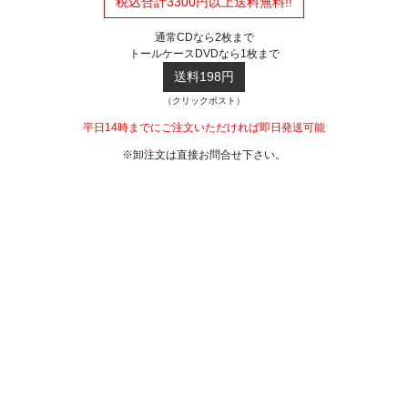
税込合計3300円以上送料無料!!
通常CDなら2枚まで
トールケースDVDなら1枚まで
送料198円
（クリックポスト）
平日14時までにご注文いただければ即日発送可能
※卸注文は直接お問合せ下さい。