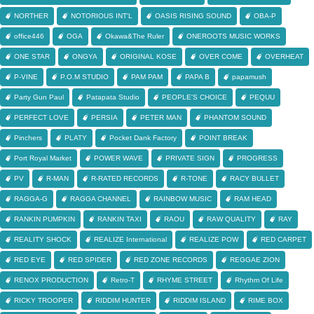
NORTHER
NOTORIOUS INT'L
OASIS RISING SOUND
OBA-P
office446
OGA
Okawa&The Ruler
ONEROOTS MUSIC WORKS
ONE STAR
ONGYA
ORIGINAL KOSE
OVER COME
OVERHEAT
P-VINE
P.O.M STUDIO
PAM PAM
PAPA B
papamush
Party Gun Paul
Patapata Studio
PEOPLE'S CHOICE
PEQUU
PERFECT LOVE
PERSIA
PETER MAN
PHANTOM SOUND
Pinchers
PLATY
Pocket Dank Factory
POINT BREAK
Port Royal Market
POWER WAVE
PRIVATE SIGN
PROGRESS
PV
R-MAN
R-RATED RECORDS
R-TONE
RACY BULLET
RAGGA-G
RAGGA CHANNEL
RAINBOW MUSIC
RAM HEAD
RANKIN PUMPKIN
RANKIN TAXI
RAOU
RAW QUALITY
RAY
REALITY SHOCK
REALIZE International
REALIZE POW
RED CARPET
RED EYE
RED SPIDER
RED ZONE RECORDS
REGGAE ZION
RENOX PRODUCTION
Retro-T
RHYME STREET
Rhythm Of Life
RICKY TROOPER
RIDDIM HUNTER
RIDDIM ISLAND
RIME BOX