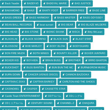
Back Yaadie
BADDY45
BADGYAL MARIE
BAD JUSTICE
BAKAMONO
BANJI
BANTY FOOT
BARRIER FREE
BASE LINE
BASS GREEN
BASS HARMONY
BASS MASTER
BASS ODYSSEY
BEAN BALL RECORDS
beat sunset
BIG BEAR
BIG BLAZE WILDERS
BIG HEAD
BIG STONE
BIONIC SKANK
BISCA
Bitty McLean
BLACKLIN
BLACK SCORPIO
BLACK SUN
BLAST STAR
BLOSSOM
BOB MARLEY
BODY BLOW
BODYGUARD
BON FIRE MUZIK
BOTH WINGS
BOUNTY KILLER
BOXER JUNTARO
BOXER KID
BOY-KEN
BRAIN BUSS
BROTHER
BRRO BANTON
BUCKSHOT
BUJU BANTON
BUN BUN THE MC
BURN&GROW MUSIC
BURN DOWN
CANCER (VENUS DISCO)
CANNON BAZOOKA
CAPTAIN-C 20XX
CAPTAIN BARKEY
CARLTON AND THE SHOES
CASINO891
CASPER
CASSETTE STAR
Castle Town ENTERTAINMENT
CDアルバム
CDシングル
CDミニアルバム
CENTURY SOUND
CHANNEL-Z
CHAQURA