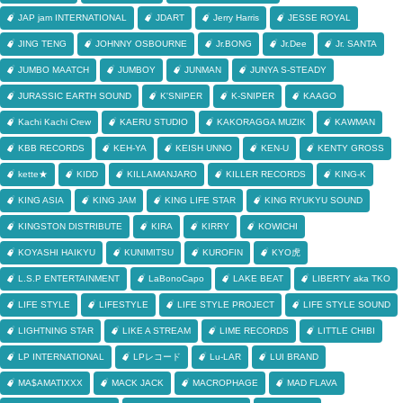
JAP jam INTERNATIONAL
JDART
Jerry Harris
JESSE ROYAL
JING TENG
JOHNNY OSBOURNE
Jr.BONG
Jr.Dee
Jr. SANTA
JUMBO MAATCH
JUMBOY
JUNMAN
JUNYA S-STEADY
JURASSIC EARTH SOUND
K'SNIPER
K-SNIPER
KAAGO
Kachi Kachi Crew
KAERU STUDIO
KAKORAGGA MUZIK
KAWMAN
KBB RECORDS
KEH-YA
KEISH UNNO
KEN-U
KENTY GROSS
kette★
KIDD
KILLAMANJARO
KILLER RECORDS
KING-K
KING ASIA
KING JAM
KING LIFE STAR
KING RYUKYU SOUND
KINGSTON DISTRIBUTE
KIRA
KIRRY
KOWICHI
KOYASHI HAIKYU
KUNIMITSU
KUROFIN
KYO虎
L.S.P ENTERTAINMENT
LaBonoCapo
LAKE BEAT
LIBERTY aka TKO
LIFE STYLE
LIFESTYLE
LIFE STYLE PROJECT
LIFE STYLE SOUND
LIGHTNING STAR
LIKE A STREAM
LIME RECORDS
LITTLE CHIBI
LP INTERNATIONAL
LPレコード
Lu-LAR
LUI BRAND
MA$AMATIXXX
MACK JACK
MACROPHAGE
MAD FLAVA