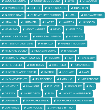
GOODIES SOUND
GOOD VIBES SOUND
goyon
GRADIATOR
GRASMIGO FC
GRI GRI
GROUND ZERO
GUAN CHAI
GUIDING STAR
GUNSMITH PRODUCTION
H-MAN
HACNAMATADA
HAN-KUN
HARDVERK
HARTY
HAWKER9
HAYASSEN
HEAD BAD
HEAVY HAMMER
HEMO
HEMP ZION
HERCULES SOUND
HERO REAL STEPPA
HI-TENSION
HI-TENSION Level Vibes
HIBIKILLA
HIGHEST MOUNTAIN
HIKIGANE SOUND
HILLASAN SOUND
HINAWAJU
HINOMARU PANDA RECORDS
HISATOMI
HKP
Honormosity
HOPE BULLET
HOT COZZY
HR STICKO
HUMAN CREST
HUNTER CHANCE STUDIO
HYDROP
I-SQUARE
I-VAN
I.N.G MOVEMENTS
IFK RECORDS
I MAN K.O.
INDEPENDENT
INFINITY16
INNALIGHT
IRIE LOVE
IRON CLAW
iTex
J-REXXX
J.A RECORDS
JAAM
JACKEY from EMPEROR
JAH MELIK
JAH WORKS MUZIK
JAH WORKS SOUND SYSTEM
JAM FORCE
JAM ROOKIE
JAPANESE HIP HOP