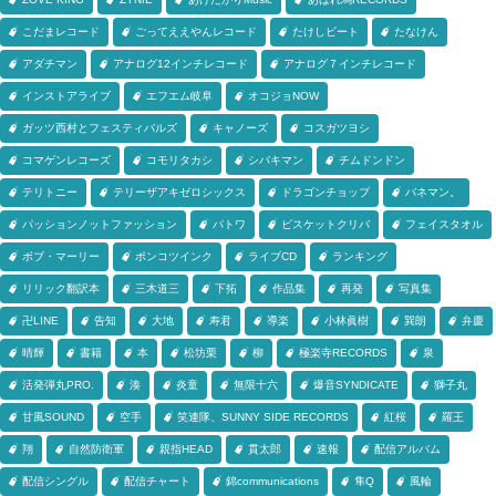
こだまレコード
ごってええやんレコード
たけしビート
たなけん
アダチマン
アナログ12インチレコード
アナログ７インチレコード
インストアライブ
エフエム岐阜
オコジョNOW
ガッツ西村とフェスティバルズ
キャノーズ
コスガツヨシ
コマゲンレコーズ
コモリタカシ
シバキマン
チムドンドン
テリトニー
テリーザアキゼロシックス
ドラゴンチョップ
バネマン。
パッションノットファッション
パトワ
ビスケットクリバ
フェイスタオル
ボブ・マーリー
ポンコツインク
ライブCD
ランキング
リリック翻訳本
三木道三
下拓
作品集
再発
写真集
卍LINE
告知
大地
寿君
導楽
小林眞樹
巽朗
弁慶
晴輝
書籍
本
松坊栗
柳
極楽寺RECORDS
泉
活発弾丸PRO.
湊
炎童
無限十六
爆音SYNDICATE
獅子丸
甘風SOUND
空手
笑連隊、SUNNY SIDE RECORDS
紅桜
羅王
翔
自然防衛軍
親指HEAD
貫太郎
速報
配信アルバム
配信シングル
配信チャート
錦communications
隼Q
風輪