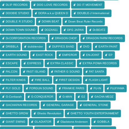
DLIP RECORDS
DOG LOVE RECORDS
DO IT MOVEMENT
DOOBIE STUDIO
DORA a.k.a QUEEN D
DOUBLE-J International
DOUBLE R STUDIO
DOWN BEAT
Down Beat Ruler Records
DOWN TOWN SOUND
DOZAN11
DPG JAPAN
Dr.BEATZ
Dr.CORPORATION RECORDS
DRAGON CHOP
DRAGON FARM RECORDS
DRIBBLA
dubblender
DUPPIES BAND
DVD
EARTH PAINT
EARTH SOUND
EAST ROCK
EMPEROR
EN-JOINT
EP
ESCAPE
EXPRESS
EXTRA CLASSIC
EXTRA POWA RECORDS
FALCON
FAST ISLAND
FATHER G SOUND
FAT SANTA
FILTER KINGS
FIRE BALL
FIRST DESIGN
FLASH LIGHT
FLY GOLD
FORGUN SOUND
FRANKIE PARIS
FU-IN
FUJIYAMA
G-Conkarah
G-CONQUEROR
G-MAN
G2
GACHA MEDZ
GACHAPAN RECORDS
GENERAL GARAGE
GENERAL STONE
GHETTO GROW
Ghetto Revolution
GHETTO YOUTH ENTERTAINMENT
GIANT SWING
GLADIATOR
Gladstone Anderson
GOBBLA