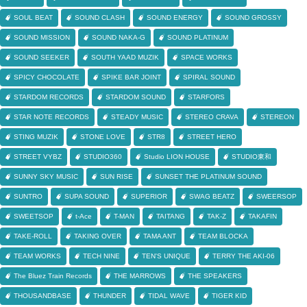
SOUL BEAT
SOUND CLASH
SOUND ENERGY
SOUND GROSSY
SOUND MISSION
SOUND NAKA-G
SOUND PLATINUM
SOUND SEEKER
SOUTH YAAD MUZIK
SPACE WORKS
SPICY CHOCOLATE
SPIKE BAR JOINT
SPIRAL SOUND
STARDOM RECORDS
STARDOM SOUND
STARFORS
STAR NOTE RECORDS
STEADY MUSIC
STEREO CRAVA
STEREON
STING MUZIK
STONE LOVE
STR8
STREET HERO
STREET VYBZ
STUDIO360
Studio LION HOUSE
STUDIO東和
SUNNY SKY MUSIC
SUN RISE
SUNSET THE PLATINUM SOUND
SUNTRO
SUPA SOUND
SUPERIOR
SWAG BEATZ
SWEERSOP
SWEETSOP
t-Ace
T-MAN
TAITANG
TAK-Z
TAKAFIN
TAKE-ROLL
TAKING OVER
TAMA ANT
TEAM BLOCKA
TEAM WORKS
TECH NINE
TEN'S UNIQUE
TERRY THE AKI-06
The Bluez Train Records
THE MARROWS
THE SPEAKERS
THOUSANDBASE
THUNDER
TIDAL WAVE
TIGER KID