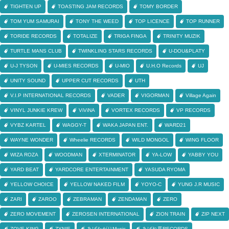
TIGHTEN UP
TOASTING JAM RECORDS
TOMY BORDER
TOM YUM SAMURAI
TONY THE WEED
TOP LICENCE
TOP RUNNER
TORIDE RECORDS
TOTALIZE
TRIGA FINGA
TRINITY MUZIK
TURTLE MANS CLUB
TWINKLING STARS RECORDS
U-DOU&PLATY
U-J TYSON
U-MIES RECORDS
U-MIO
U.H.O Records
UJ
UNITY SOUND
UPPER CUT RECORDS
UTH
V.I.P INTERNATIONAL RECORDS
VADER
VIGORMAN
Village Again
VINYL JUNKIE KREW
ViViNA
VORTEX RECORDS
VP RECORDS
VYBZ KARTEL
WAGGY-T
WAKA JAPAN ENT.
WARD21
WAYNE WONDER
Wheelie RECORDS
WILD MONGOL
WING FLOOR
WIZA ROZA
WOODMAN
XTERMINATOR
YA-LOW
YABBY YOU
YARD BEAT
YARDCORE ENTERTAINMENT
YASUDA RYOMA
YELLOW CHOICE
YELLOW NAKED FILM
YOYO-C
YUNG J.R MUSIC
ZARI
ZAROO
ZEBRAMAN
ZENDAMAN
ZERO
ZERO MOVEMENT
ZEROSEN INTERNATIONAL
ZION TRAIN
ZIP NEXT
ZOVE KING
ZYNIE
あげたがりMusic
あばれ馬RECORDS