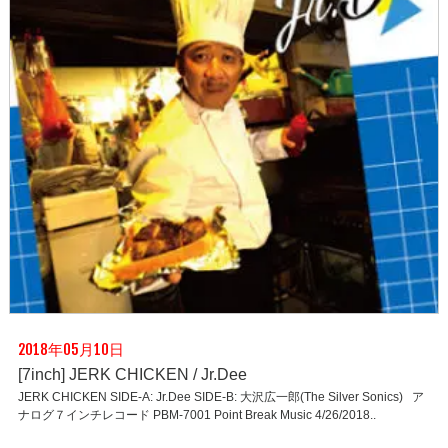
2018年05月10日
[7inch] JERK CHICKEN / Jr.Dee
JERK CHICKEN SIDE-A: Jr.Dee SIDE-B: 大沢広一郎(The Silver Sonics) ア
ナログ７インチレコード PBM-7001 Point Break Music 4/26/2018..