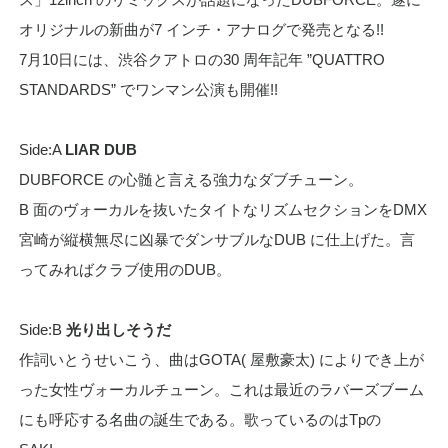
オリジナルの新曲が7 インチ・アナログで発売となる!!
7月10日には、渋谷クアトロの30 周年記年 ”QUATTRO
STANDARDS” でワンマン公演も開催!!
Side:A
LIAR DUB
DUBFORCE の心髄と言える強力なダブチューン。
B 面のヴォーカルを抜いたタイトなリズムセクションをDMX
宮崎が縦横無尽に凶暴でダンサブルなDUB に仕上げた。言
ってみればクラブ使用のDUB。
Side:B
光り出しそうだ
作詞いとうせいこう、曲はGOTA( 屋敷豪太) によりでき上が
った女性ヴォーカルチューン。これは最近のラバーズブーム
にも呼応する名曲の誕生である。歌っているのはTpの