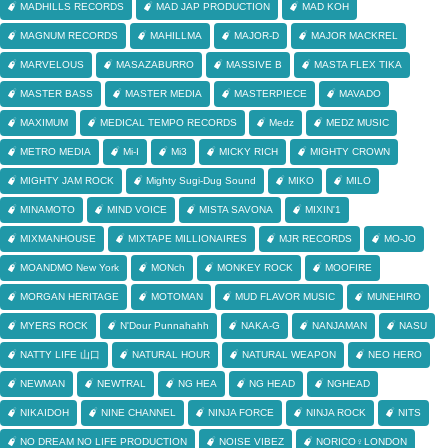
MADHILLS RECORDS
MAD JAP PRODUCTION
MAD KOH
MAGNUM RECORDS
MAHILLMA
MAJOR-D
MAJOR MACKREL
MARVELOUS
MASAZABURRO
MASSIVE B
MASTA FLEX TIKA
MASTER BASS
MASTER MEDIA
MASTERPIECE
MAVADO
MAXIMUM
MEDICAL TEMPO RECORDS
Medz
MEDZ MUSIC
METRO MEDIA
Mi-I
Mi3
MICKY RICH
MIGHTY CROWN
MIGHTY JAM ROCK
Mighty Sugi-Dug Sound
MIKO
MILO
MINAMOTO
MIND VOICE
MISTA SAVONA
MIXIN'1
MIXMANHOUSE
MIXTAPE MILLIONAIRES
MJR RECORDS
MO-JO
MOANDMO New York
MONch
MONKEY ROCK
MOOFIRE
MORGAN HERITAGE
MOTOMAN
MUD FLAVOR MUSIC
MUNEHIRO
MYERS ROCK
N'Dour Punnahahh
NAKA-G
NANJAMAN
NASU
NATTY LIFE 山口
NATURAL HOUR
NATURAL WEAPON
NEO HERO
NEWMAN
NEWTRAL
NG HEA
NG HEAD
NGHEAD
NIKAIDOH
NINE CHANNEL
NINJA FORCE
NINJA ROCK
NITS
NO DREAM NO LIFE PRODUCTION
NOISE VIBEZ
NORICO♀LONDON