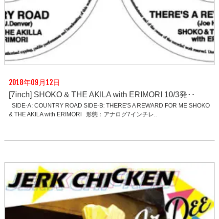
2018年09月12日
[7inch] SHOKO & THE AKILA with ERIMORI 10/3発･･
SIDE-A: COUNTRY ROAD SIDE-B: THERE'S A REWARD FOR ME SHOKO
& THE AKILA with ERIMORI 形態：アナログ7インチレ..