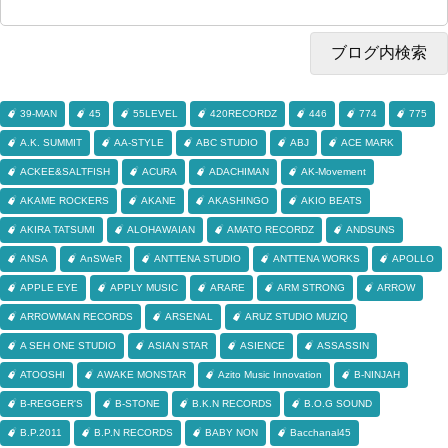
39-MAN
45
55LEVEL
420RECORDZ
446
774
775
A.K. SUMMIT
AA-STYLE
ABC STUDIO
ABJ
ACE MARK
ACKEE&SALTFISH
ACURA
ADACHIMAN
AK-Movement
AKAME ROCKERS
AKANE
AKASHINGO
AKIO BEATS
AKIRA TATSUMI
ALOHAWAIAN
AMATO RECORDZ
ANDSUNS
ANSA
AnSWeR
ANTTENA STUDIO
ANTTENA WORKS
APOLLO
APPLE EYE
APPLY MUSIC
ARARE
ARM STRONG
ARROW
ARROWMAN RECORDS
ARSENAL
ARUZ STUDIO MUZIQ
A SEH ONE STUDIO
ASIAN STAR
ASIENCE
ASSASSIN
ATOOSHI
AWAKE MONSTAR
Azito Music Innovation
B-NINJAH
B-REGGER'S
B-STONE
B.K.N RECORDS
B.O.G SOUND
B.P.2011
B.P.N RECORDS
BABY NON
Bacchanal45