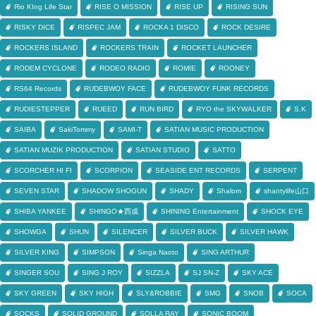
Rio KIng Life Star
RISE O MISSION
RISE UP
RISING SUN
RISKY DICE
RISPEC JAM
ROCKA 1 DISCO
ROCK DESIRE
ROCKERS ISLAND
ROCKERS TRAIN
ROCKET LAUNCHER
RODEM CYCLONE
RODEO RADIO
ROMIE
ROONEY
RS64 Records
RUDEBWOY FACE
RUDEBWOY FUNK RECORDS
RUDIESTEPPER
RUEED
RUN BIRD
RYO the SKYWALKER
S.K
SAIBA
SakiTommy
SAMI-T
SATIAN MUSIC PRODUCTION
SATIAN MUZIK PRODUCTION
SATIAN STUDIO
SATTO
SCORCHER HI FI
SCORPION
SEASIDE ENT RECORDS
SERPENT
SEVEN STAR
SHADOW SHOGUN
SHADY
Shalom
shantylife山口
SHIBA YANKEE
SHINGO★西成
SHINING Entertainment
SHOCK EYE
SHOWGA
SHUN
SILENCER
SILVER BUCK
SILVER HAWK
SILVER KING
SIMPSON
Singa Naoto
SING ARTHUR
SINGER SOU
SING J ROY
SIZZLA
SJ SN-Z
SKY ACE
SKY GREEN
SKY HIGH
SLY&ROBBIE
SMG
SNOB
SOCA
SOCKS
SOLID GROUND
SOLLA RAY
SONIC BOOM