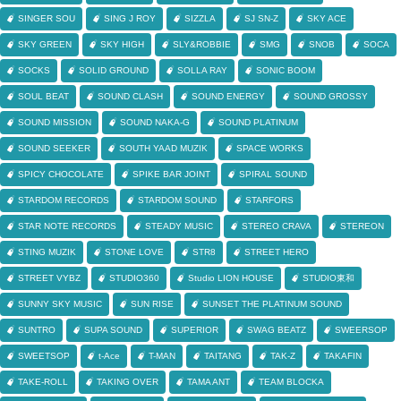
SINGER SOU
SING J ROY
SIZZLA
SJ SN-Z
SKY ACE
SKY GREEN
SKY HIGH
SLY&ROBBIE
SMG
SNOB
SOCA
SOCKS
SOLID GROUND
SOLLA RAY
SONIC BOOM
SOUL BEAT
SOUND CLASH
SOUND ENERGY
SOUND GROSSY
SOUND MISSION
SOUND NAKA-G
SOUND PLATINUM
SOUND SEEKER
SOUTH YAAD MUZIK
SPACE WORKS
SPICY CHOCOLATE
SPIKE BAR JOINT
SPIRAL SOUND
STARDOM RECORDS
STARDOM SOUND
STARFORS
STAR NOTE RECORDS
STEADY MUSIC
STEREO CRAVA
STEREON
STING MUZIK
STONE LOVE
STR8
STREET HERO
STREET VYBZ
STUDIO360
Studio LION HOUSE
STUDIO東和
SUNNY SKY MUSIC
SUN RISE
SUNSET THE PLATINUM SOUND
SUNTRO
SUPA SOUND
SUPERIOR
SWAG BEATZ
SWEERSOP
SWEETSOP
t-Ace
T-MAN
TAITANG
TAK-Z
TAKAFIN
TAKE-ROLL
TAKING OVER
TAMA ANT
TEAM BLOCKA