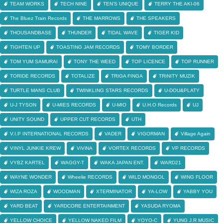
TEAM WORKS
TECH NINE
TEN'S UNIQUE
TERRY THE AKI-06
The Bluez Train Records
THE MARROWS
THE SPEAKERS
THOUSANDBASE
THUNDER
TIDAL WAVE
TIGER KID
TIGHTEN UP
TOASTING JAM RECORDS
TOMY BORDER
TOM YUM SAMURAI
TONY THE WEED
TOP LICENCE
TOP RUNNER
TORIDE RECORDS
TOTALIZE
TRIGA FINGA
TRINITY MUZIK
TURTLE MANS CLUB
TWINKLING STARS RECORDS
U-DOU&PLATY
U-J TYSON
U-MIES RECORDS
U-MIO
U.H.O Records
UJ
UNITY SOUND
UPPER CUT RECORDS
UTH
V.I.P INTERNATIONAL RECORDS
VADER
VIGORMAN
Village Again
VINYL JUNKIE KREW
ViViNA
VORTEX RECORDS
VP RECORDS
VYBZ KARTEL
WAGGY-T
WAKA JAPAN ENT.
WARD21
WAYNE WONDER
Wheelie RECORDS
WILD MONGOL
WING FLOOR
WIZA ROZA
WOODMAN
XTERMINATOR
YA-LOW
YABBY YOU
YARD BEAT
YARDCORE ENTERTAINMENT
YASUDA RYOMA
YELLOW CHOICE
YELLOW NAKED FILM
YOYO-C
YUNG J.R MUSIC