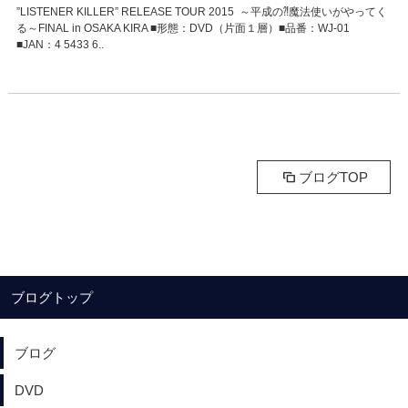
”LISTENER KILLER” RELEASE TOUR 2015 ～平成の⁈魔法使いがやってく
る～FINAL in OSAKA KIRA ■形態：DVD（片面１層）■品番：WJ-01
■JAN：4 5433 6..
ブログTOP
ブログトップ
ブログ
DVD