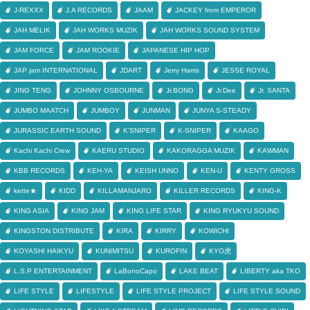
J-REXXX
J.A RECORDS
JAAM
JACKEY from EMPEROR
JAH MELIK
JAH WORKS MUZIK
JAH WORKS SOUND SYSTEM
JAM FORCE
JAM ROOKIE
JAPANESE HIP HOP
JAP jam INTERNATIONAL
JDART
Jerry Harris
JESSE ROYAL
JING TENG
JOHNNY OSBOURNE
Jr.BONG
Jr.Dee
Jr. SANTA
JUMBO MAATCH
JUMBOY
JUNMAN
JUNYA S-STEADY
JURASSIC EARTH SOUND
K'SNIPER
K-SNIPER
KAAGO
Kachi Kachi Crew
KAERU STUDIO
KAKORAGGA MUZIK
KAWMAN
KBB RECORDS
KEH-YA
KEISH UNNO
KEN-U
KENTY GROSS
kette★
KIDD
KILLAMANJARO
KILLER RECORDS
KING-K
KING ASIA
KING JAM
KING LIFE STAR
KING RYUKYU SOUND
KINGSTON DISTRIBUTE
KIRA
KIRRY
KOWICHI
KOYASHI HAIKYU
KUNIMITSU
KUROFIN
KYO虎
L.S.P ENTERTAINMENT
LaBonoCapo
LAKE BEAT
LIBERTY aka TKO
LIFE STYLE
LIFESTYLE
LIFE STYLE PROJECT
LIFE STYLE SOUND