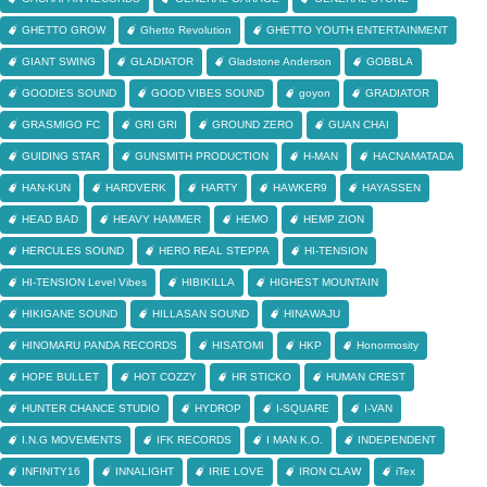
GHETTO GROW
Ghetto Revolution
GHETTO YOUTH ENTERTAINMENT
GIANT SWING
GLADIATOR
Gladstone Anderson
GOBBLA
GOODIES SOUND
GOOD VIBES SOUND
goyon
GRADIATOR
GRASMIGO FC
GRI GRI
GROUND ZERO
GUAN CHAI
GUIDING STAR
GUNSMITH PRODUCTION
H-MAN
HACNAMATADA
HAN-KUN
HARDVERK
HARTY
HAWKER9
HAYASSEN
HEAD BAD
HEAVY HAMMER
HEMO
HEMP ZION
HERCULES SOUND
HERO REAL STEPPA
HI-TENSION
HI-TENSION Level Vibes
HIBIKILLA
HIGHEST MOUNTAIN
HIKIGANE SOUND
HILLASAN SOUND
HINAWAJU
HINOMARU PANDA RECORDS
HISATOMI
HKP
Honormosity
HOPE BULLET
HOT COZZY
HR STICKO
HUMAN CREST
HUNTER CHANCE STUDIO
HYDROP
I-SQUARE
I-VAN
I.N.G MOVEMENTS
IFK RECORDS
I MAN K.O.
INDEPENDENT
INFINITY16
INNALIGHT
IRIE LOVE
IRON CLAW
iTex