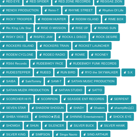
RED EYE
RED SPIDER
RED ZONE RECORDS
REGGAE ZION
RENOX PRODUCTION
Retro-T
RHYME STREET
Rhythm Of Life
RICKY TROOPER
RIDDIM HUNTER
RIDDIM ISLAND
RIME BOX
Rio KIng Life Star
RISE O MISSION
RISE UP
RISING SUN
RISKY DICE
RISPEC JAM
ROCKA 1 DISCO
ROCK DESIRE
ROCKERS ISLAND
ROCKERS TRAIN
ROCKET LAUNCHER
RODEM CYCLONE
RODEO RADIO
ROMIE
ROONEY
RS64 Records
RUDEBWOY FACE
RUDEBWOY FUNK RECORDS
RUDIESTEPPER
RUEED
RUN BIRD
RYO the SKYWALKER
S.K
SAIBA
SakiTommy
SAMI-T
SATIAN MUSIC PRODUCTION
SATIAN MUZIK PRODUCTION
SATIAN STUDIO
SATTO
SCORCHER HI FI
SCORPION
SEASIDE ENT RECORDS
SERPENT
SEVEN STAR
SHADOW SHOGUN
SHADY
Shalom
shantylife山口
SHIBA YANKEE
SHINGO★西成
SHINING Entertainment
SHOCK EYE
SHOWGA
SHUN
SILENCER
SILVER BUCK
SILVER HAWK
SILVER KING
SIMPSON
Singa Naoto
SING ARTHUR