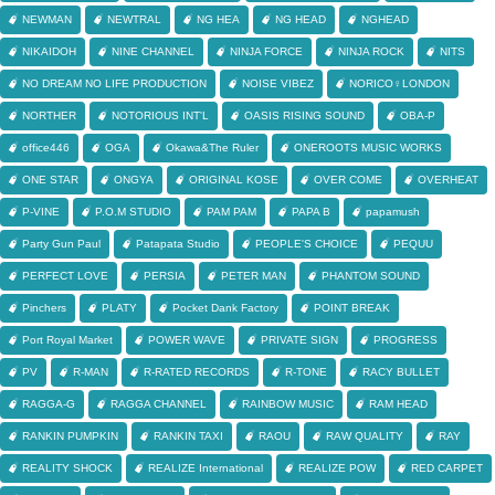
NEWMAN
NEWTRAL
NG HEA
NG HEAD
NGHEAD
NIKAIDOH
NINE CHANNEL
NINJA FORCE
NINJA ROCK
NITS
NO DREAM NO LIFE PRODUCTION
NOISE VIBEZ
NORICO♀LONDON
NORTHER
NOTORIOUS INT'L
OASIS RISING SOUND
OBA-P
office446
OGA
Okawa&The Ruler
ONEROOTS MUSIC WORKS
ONE STAR
ONGYA
ORIGINAL KOSE
OVER COME
OVERHEAT
P-VINE
P.O.M STUDIO
PAM PAM
PAPA B
papamush
Party Gun Paul
Patapata Studio
PEOPLE'S CHOICE
PEQUU
PERFECT LOVE
PERSIA
PETER MAN
PHANTOM SOUND
Pinchers
PLATY
Pocket Dank Factory
POINT BREAK
Port Royal Market
POWER WAVE
PRIVATE SIGN
PROGRESS
PV
R-MAN
R-RATED RECORDS
R-TONE
RACY BULLET
RAGGA-G
RAGGA CHANNEL
RAINBOW MUSIC
RAM HEAD
RANKIN PUMPKIN
RANKIN TAXI
RAOU
RAW QUALITY
RAY
REALITY SHOCK
REALIZE International
REALIZE POW
RED CARPET