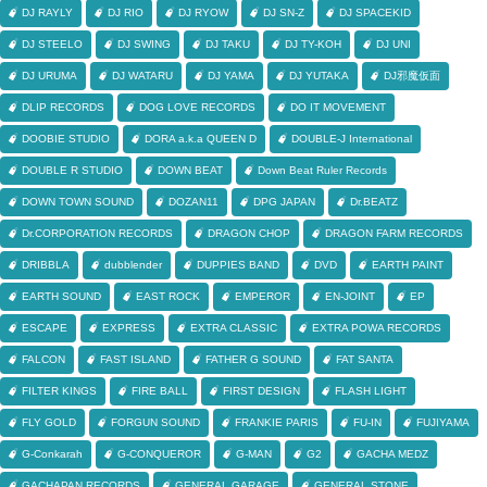
DJ RAYLY
DJ RIO
DJ RYOW
DJ SN-Z
DJ SPACEKID
DJ STEELO
DJ SWING
DJ TAKU
DJ TY-KOH
DJ UNI
DJ URUMA
DJ WATARU
DJ YAMA
DJ YUTAKA
DJ邪魔仮面
DLIP RECORDS
DOG LOVE RECORDS
DO IT MOVEMENT
DOOBIE STUDIO
DORA a.k.a QUEEN D
DOUBLE-J International
DOUBLE R STUDIO
DOWN BEAT
Down Beat Ruler Records
DOWN TOWN SOUND
DOZAN11
DPG JAPAN
Dr.BEATZ
Dr.CORPORATION RECORDS
DRAGON CHOP
DRAGON FARM RECORDS
DRIBBLA
dubblender
DUPPIES BAND
DVD
EARTH PAINT
EARTH SOUND
EAST ROCK
EMPEROR
EN-JOINT
EP
ESCAPE
EXPRESS
EXTRA CLASSIC
EXTRA POWA RECORDS
FALCON
FAST ISLAND
FATHER G SOUND
FAT SANTA
FILTER KINGS
FIRE BALL
FIRST DESIGN
FLASH LIGHT
FLY GOLD
FORGUN SOUND
FRANKIE PARIS
FU-IN
FUJIYAMA
G-Conkarah
G-CONQUEROR
G-MAN
G2
GACHA MEDZ
GACHAPAN RECORDS
GENERAL GARAGE
GENERAL STONE