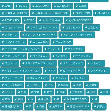
ZARI
ZAROO
ZEBRAMAN
ZENDAMAN
ZERO
ZERO MOVEMENT
ZEROSEN INTERNATIONAL
ZION TRAIN
ZIP NEXT
ZOVE KING
ZYNIE
あげたがりMusic
あばれ馬RECORDS
こだまレコード
ごってええやんレコード
たけしビート
たなけん
アダチマン
アナログ12インチレコード
アナログ７インチレコード
インストアライブ
エフエム岐阜
オコジョNOW
ガッツ西村とフェスティバルズ
キャノーズ
コスガツヨシ
コマゲンレコーズ
コモリタカシ
シバキマン
チムドンドン
テリトニー
テリーザアキゼロシックス
ドラゴンチョップ
バネマン。
パッションノットファッション
パトワ
ビスケットクリバ
フェイスタオル
ボブ・マーリー
ポンコツインク
ライブCD
ランキング
リリック翻訳本
三木道三
下拓
作品集
再発
写真集
卍LINE
告知
大地
寿君
導楽
小林眞樹
巽朗
弁慶
晴輝
書籍
本
松坊栗
柳
極楽寺RECORDS
泉
活発弾丸PRO.
湊
炎童
無限十六
爆音SYNDICATE
獅子丸