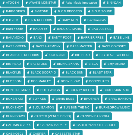
ATOOSHI
AWAKE MONSTAR
Azito Music Innovation
B-NINJAH
B-REGGER'S
B-STONE
B.K.N RECORDS
B.O.G SOUND
B.P.2011
B.P.N RECORDS
BABY NON
Bacchanal45
Back Yaadie
BADDY45
BADGYAL MARIE
BAD JUSTICE
BAKAMONO
BANJI
BANTY FOOT
BARRIER FREE
BASE LINE
BASS GREEN
BASS HARMONY
BASS MASTER
BASS ODYSSEY
BEAN BALL RECORDS
beat sunset
BIG BEAR
BIG BLAZE WILDERS
BIG HEAD
BIG STONE
BIONIC SKANK
BISCA
Bitty McLean
BLACKLIN
BLACK SCORPIO
BLACK SUN
BLAST STAR
BLOSSOM
BOB MARLEY
BODY BLOW
BODYGUARD
BON FIRE MUZIK
BOTH WINGS
BOUNTY KILLER
BOXER JUNTARO
BOXER KID
BOY-KEN
BRAIN BUSS
BROTHER
BRRO BANTON
BUCKSHOT
BUJU BANTON
BUN BUN THE MC
BURN&GROW MUSIC
BURN DOWN
CANCER (VENUS DISCO)
CANNON BAZOOKA
CAPTAIN-C 20XX
CAPTAIN BARKEY
CARLTON AND THE SHOES
CASINO891
CASPER
CASSETTE STAR