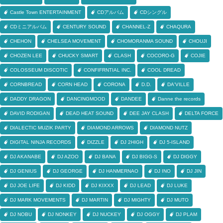
Castle Town ENTERTAINMENT
CDアルバム
CDシングル
CDミニアルバム
CENTURY SOUND
CHANNEL-Z
CHAQURA
CHEHON
CHELSEA MOVEMENT
CHOMORANMA SOUND
CHOUJI
CHOZEN LEE
CHUCKY SMART
CLASH
COCORO-G
COJIE
COLOSSEUM DISCOTIC
CONFIFRNTIAL INC.
COOL DREAD
CORNBREAD
CORN HEAD
CORONA
D.D.
DA'VILLE
DADDY DRAGON
DANCINGMOOD
DANDEE
Danne the records
DAVID RODIGAN
DEAD HEAT SOUND
DEE JAY CLASH
DELTA FORCE
DIALECTIC MUZIK PARTY
DIAMOND ARROWS
DIAMOND NUTZ
DIGITAL NINJA RECORDS
DIZZLE
DJ 2HIGH
DJ 5-ISLAND
DJ AKANABE
DJ AZOO
DJ BANA
DJ BIGG-S
DJ DIGGY
DJ GENIUS
DJ GEORGE
DJ HANMERNAO
DJ INO
DJ JIN
DJ JOE LIFE
DJ KIDD
DJ KIXXX
DJ LEAD
DJ LUKE
DJ MARK MOVEMENTS
DJ MARTIN
DJ MIGHTY
DJ MUTO
DJ NOBU
DJ NONKEY
DJ NUCKEY
DJ OGGY
DJ PLAM