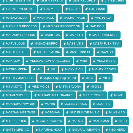
LIGHTNING STAR
LIKE A STREAM
LIME RECORDS
LITTLE CHIBI
LP INTERNATIONAL
LPレコード
Lu-LAR
LUI BRAND
MA$AMATIXXX
MACK JACK
MACROPHAGE
MAD FLAVA
MADHILLS RECORDS
MAD JAP PRODUCTION
MAD KOH
MAGNUM RECORDS
MAHILLMA
MAJOR-D
MAJOR MACKREL
MARVELOUS
MASAZABURRO
MASSIVE B
MASTA FLEX TIKA
MASTER BASS
MASTER MEDIA
MASTERPIECE
MAVADO
MAXIMUM
MEDICAL TEMPO RECORDS
Medz
MEDZ MUSIC
METRO MEDIA
Mi-I
Mi3
MICKY RICH
MIGHTY CROWN
MIGHTY JAM ROCK
Mighty Sugi-Dug Sound
MIKO
MILO
MINAMOTO
MIND VOICE
MISTA SAVONA
MIXIN'1
MIXMANHOUSE
MIXTAPE MILLIONAIRES
MJR RECORDS
MO-JO
MOANDMO New York
MONch
MONKEY ROCK
MOOFIRE
MORGAN HERITAGE
MOTOMAN
MUD FLAVOR MUSIC
MUNEHIRO
MYERS ROCK
N'Dour Punnahahh
NAKA-G
NANJAMAN
NASU
NATTY LIFE 山口
NATURAL HOUR
NATURAL WEAPON
NEO HERO