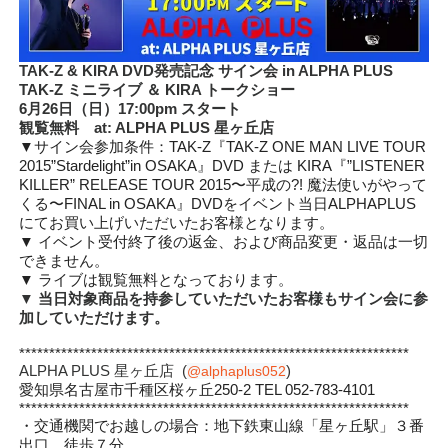
TAK-Z & KIRA DVD発売記念 サイン会 in ALPHA PLUS
TAK-Z ミニライブ ＆ KIRA トークショー
6月26日（日）17:00pm スタート
観覧無料 at: ALPHA PLUS 星ヶ丘店
▼サイン会参加条件：TAK-Z『TAK-Z ONE MAN LIVE TOUR
2015”Stardelight”in OSAKA』DVD または KIRA『”LISTENER
KILLER” RELEASE TOUR 2015〜平成の?! 魔法使いがやって
くる〜FINAL in OSAKA』DVDをイベント当日ALPHAPLUS
にてお買い上げいただいたお客様となります。
▼ イベント受付終了後の返金、および商品変更・返品は一切
できません。
▼ ライブは観覧無料となっております。
▼ 当日対象商品を持参していただいたお客様もサイン会に参
加していただけます。
*****************************************************************
ALPHA PLUS 星ヶ丘店 (
)
@alphaplus052
愛知県名古屋市千種区桜ヶ丘250-2 TEL 052-783-4101
*****************************************************************
・交通機関でお越しの場合：地下鉄東山線「星ヶ丘駅」３番
出口 徒歩７分