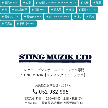
甘風SOUND
空手
笑連隊、SUNNY SIDE RECORDS
紅桜
羅王
翔
自然防衛軍
親指HEAD
貫太郎
速報
配信アルバム
配信シングル
配信チャート
錦communications
隼Q
風輪
馬鹿者
麒麟児MUSIC
レゲエ・ダンスホールミュージック専門
STING MUZIK【スティングミュージック】
お気軽にお問合せください。
052-982-9951
電話受付時間：10:00〜18:00 土日・祝日 定休
〒451-0021
愛知県 名古屋市 西区天塚町1-61