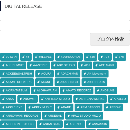
DIGITAL RELEASE
39-MAN
45
55LEVEL
420RECORDZ
446
774
775
A.K. SUMMIT
AA-STYLE
ABC STUDIO
ABJ
ACE MARK
ACKEE&SALTFISH
ACURA
ADACHIMAN
AK-Movement
AKAME ROCKERS
AKANE
AKASHINGO
AKIO BEATS
AKIRA TATSUMI
ALOHAWAIAN
AMATO RECORDZ
ANDSUNS
ANSA
AnSWeR
ANTTENA STUDIO
ANTTENA WORKS
APOLLO
APPLE EYE
APPLY MUSIC
ARARE
ARM STRONG
ARROW
ARROWMAN RECORDS
ARSENAL
ARUZ STUDIO MUZIQ
A SEH ONE STUDIO
ASIAN STAR
ASIENCE
ASSASSIN