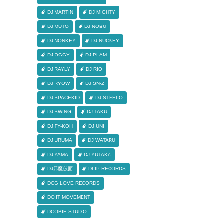
DJ MARTIN
DJ MIGHTY
DJ MUTO
DJ NOBU
DJ NONKEY
DJ NUCKEY
DJ OGGY
DJ PLAM
DJ RAYLY
DJ RIO
DJ RYOW
DJ SN-Z
DJ SPACEKID
DJ STEELO
DJ SWING
DJ TAKU
DJ TY-KOH
DJ UNI
DJ URUMA
DJ WATARU
DJ YAMA
DJ YUTAKA
DJ邪魔仮面
DLIP RECORDS
DOG LOVE RECORDS
DO IT MOVEMENT
DOOBIE STUDIO