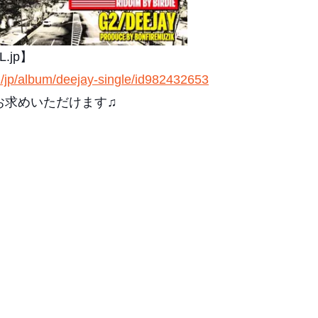
.jp】
m/jp/album/deejay-single/id982432653
もお求めいただけます♫