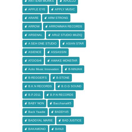
ANTTENA WORKS
APOLLO
APPLE EYE
APPLY MUSIC
ARARE
ARM STRONG
ARROW
ARROWMAN RECORDS
ARSENAL
ARUZ STUDIO MUZIQ
A SEH ONE STUDIO
ASIAN STAR
ASIENCE
ASSASSIN
ATOOSHI
AWAKE MONSTAR
Azito Music Innovation
B-NINJAH
B-REGGER'S
B-STONE
B.K.N RECORDS
B.O.G SOUND
B.P.2011
B.P.N RECORDS
BABY NON
Bacchanal45
Back Yaadie
BADDY45
BADGYAL MARIE
BAD JUSTICE
BAKAMONO
BANJI