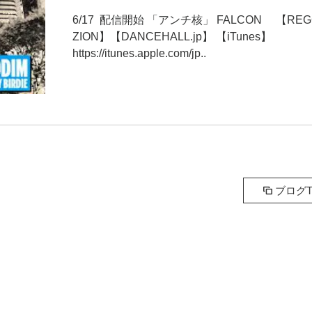
6/17 配信開始 「アンチ核」 FALCON 【REG
ZION】【DANCEHALL.jp】 【iTunes】
https://itunes.apple.com/jp..
ブログT