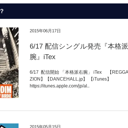
？
2015年06月17日
6/17 配信シングル発売『本格
腕』iTex
6/17 配信開始 「本格派右腕」 iTex 【REGG
ZION】【DANCEHALL.jp】 【iTunes】
https://itunes.apple.com/jp/al..
2015年05月15日