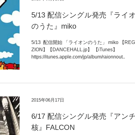
5/13 配信シングル発売『ライ
のうた』miko
5/13 配信開始 「ライオンのうた」 miko 【REG
ZION】【DANCEHALL.jp】 【iTunes】
https://itunes.apple.com/jp/album/raionnout..
2015年06月17日
6/17 配信シングル発売『アン
核』FALCON