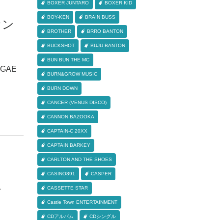
BOXER JUNTARO
BOXER KID
BOY-KEN
BRAIN BUSS
オン
BROTHER
BRRO BANTON
BUCKSHOT
BUJU BANTON
BUN BUN THE MC
GAE
BURN&GROW MUSIC
BURN DOWN
CANCER (VENUS DISCO)
CANNON BAZOOKA
CAPTAIN-C 20XX
CAPTAIN BARKEY
CARLTON AND THE SHOES
CASINO891
CASPER
チ
CASSETTE STAR
Castle Town ENTERTAINMENT
CDアルバム
CDシングル