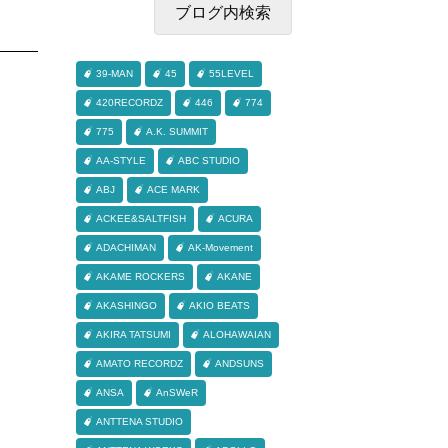
39-MAN
45
55LEVEL
420RECORDZ
446
774
775
A.K. SUMMIT
AA-STYLE
ABC STUDIO
ABJ
ACE MARK
ACKEE&SALTFISH
ACURA
ADACHIMAN
AK-Movement
AKAME ROCKERS
AKANE
AKASHINGO
AKIO BEATS
AKIRA TATSUMI
ALOHAWAIAN
AMATO RECORDZ
ANDSUNS
ANSA
AnSWeR
ANTTENA STUDIO