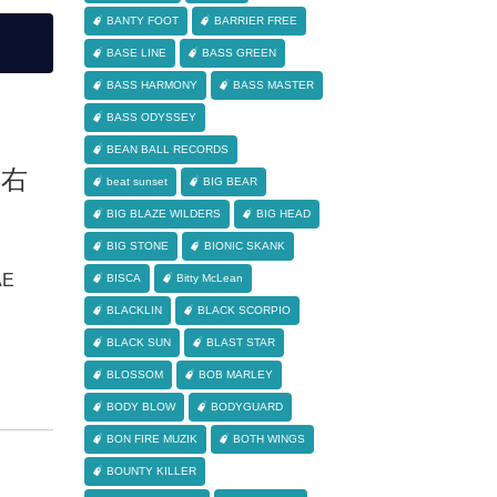
BANTY FOOT
BARRIER FREE
BASE LINE
BASS GREEN
BASS HARMONY
BASS MASTER
BASS ODYSSEY
BEAN BALL RECORDS
派右
beat sunset
BIG BEAR
BIG BLAZE WILDERS
BIG HEAD
BIG STONE
BIONIC SKANK
AE
BISCA
Bitty McLean
BLACKLIN
BLACK SCORPIO
BLACK SUN
BLAST STAR
BLOSSOM
BOB MARLEY
BODY BLOW
BODYGUARD
BON FIRE MUZIK
BOTH WINGS
BOUNTY KILLER