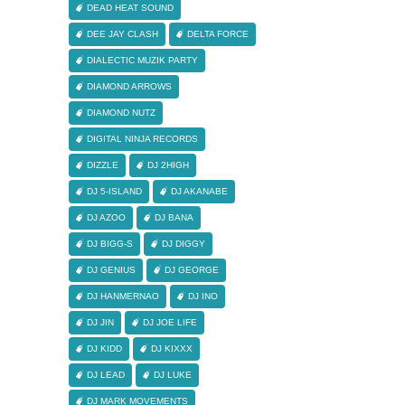
DEAD HEAT SOUND
DEE JAY CLASH
DELTA FORCE
DIALECTIC MUZIK PARTY
DIAMOND ARROWS
DIAMOND NUTZ
DIGITAL NINJA RECORDS
DIZZLE
DJ 2HIGH
DJ 5-ISLAND
DJ AKANABE
DJ AZOO
DJ BANA
DJ BIGG-S
DJ DIGGY
DJ GENIUS
DJ GEORGE
DJ HANMERNAO
DJ INO
DJ JIN
DJ JOE LIFE
DJ KIDD
DJ KIXXX
DJ LEAD
DJ LUKE
DJ MARK MOVEMENTS