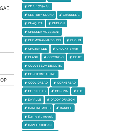
CDミニアルバム
GAE
CENTURY SOUND
CHANNEL-Z
CHAQURA
CHEHON
CHELSEA MOVEMENT
CHOMORANMA SOUND
CHOUJI
CHOZEN LEE
CHUCKY SMART
CLASH
COCORO-G
COJIE
COLOSSEUM DISCOTIC
CONFIFRNTIAL INC.
OP
COOL DREAD
CORNBREAD
CORN HEAD
CORONA
D.D.
DA'VILLE
DADDY DRAGON
DANCINGMOOD
DANDEE
Danne the records
DAVID RODIGAN