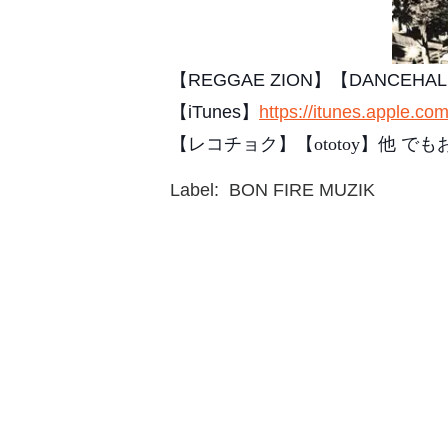
【REGGAE ZION】【DANCEHALL
【iTunes】
https://itunes.apple.co
【レコチョク】【ototoy】他 で
Label: BON FIRE MUZIK