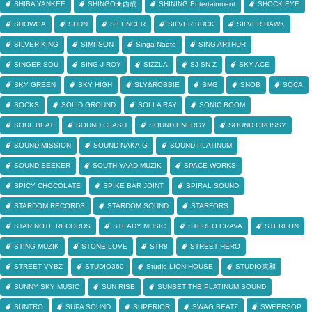
SHIBA YANKEE
SHINGO★西成
SHINING Entertainment
SHOCK EYE
SHOWGA
SHUN
SILENCER
SILVER BUCK
SILVER HAWK
SILVER KING
SIMPSON
Singa Naoto
SING ARTHUR
SINGER SOU
SING J ROY
SIZZLA
SJ SN-Z
SKY ACE
SKY GREEN
SKY HIGH
SLY&ROBBIE
SMG
SNOB
SOCA
SOCKS
SOLID GROUND
SOLLA RAY
SONIC BOOM
SOUL BEAT
SOUND CLASH
SOUND ENERGY
SOUND GROSSY
SOUND MISSION
SOUND NAKA-G
SOUND PLATINUM
SOUND SEEKER
SOUTH YAAD MUZIK
SPACE WORKS
SPICY CHOCOLATE
SPIKE BAR JOINT
SPIRAL SOUND
STARDOM RECORDS
STARDOM SOUND
STARFORS
STAR NOTE RECORDS
STEADY MUSIC
STEREO CRAVA
STEREON
STING MUZIK
STONE LOVE
STR8
STREET HERO
STREET VYBZ
STUDIO360
Studio LION HOUSE
STUDIO東和
SUNNY SKY MUSIC
SUN RISE
SUNSET THE PLATINUM SOUND
SUNTRO
SUPA SOUND
SUPERIOR
SWAG BEATZ
SWEERSOP