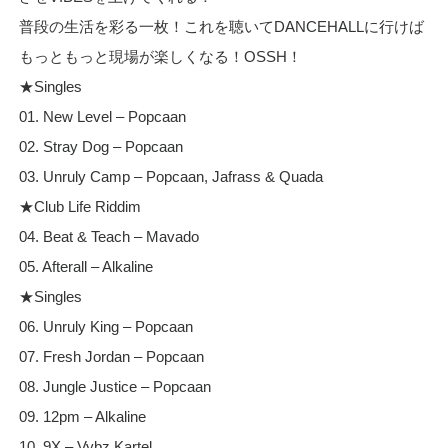
普段の生活を彩る一枚！これを聴いてDANCEHALLに行けば
もっともっと現場が楽しくなる！OSSH！
★Singles
01. New Level – Popcaan
02. Stray Dog – Popcaan
03. Unruly Camp – Popcaan, Jafrass & Quada
★Club Life Riddim
04. Beat & Teach – Mavado
05. Afterall – Alkaline
★Singles
06. Unruly King – Popcaan
07. Fresh Jordan – Popcaan
08. Jungle Justice – Popcaan
09. 12pm – Alkaline
10. 9X – Vybz Kartel