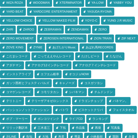
WIZA ROZA
WOODMAN
XTERMINATOR
YA-LOW
YABBY YOU
YARD BEAT
YARDCORE ENTERTAINMENT
YASUDA RYOMA
YELLOW CHOICE
YELLOW NAKED FILM
YOYO-C
YUNG J.R MUSIC
ZARI
ZAROO
ZEBRAMAN
ZENDAMAN
ZERO
ZERO MOVEMENT
ZEROSEN INTERNATIONAL
ZION TRAIN
ZIP NEXT
ZOVE KING
ZYNIE
あげたがりMusic
あばれ馬RECORDS
こだまレコード
ごってええやんレコード
たけしビート
たなけん
アダチマン
アナログ12インチレコード
アナログ７インチレコード
インストアライブ
エフエム岐阜
オコジョNOW
ガッツ西村とフェスティバルズ
キャノーズ
コスガツヨシ
コマゲンレコーズ
コモリタカシ
シバキマン
チムドンドン
テリトニー
テリーザアキゼロシックス
ドラゴンチョップ
バネマン。
パッションノットファッション
パトワ
ビスケットクリバ
フェイスタオル
ボブ・マーリー
ポンコツインク
ライブCD
ランキング
リリック翻訳本
三木道三
下拓
作品集
再発
写真集
卍LINE
告知
大地
寿君
導楽
小林眞樹
巽朗
弁慶