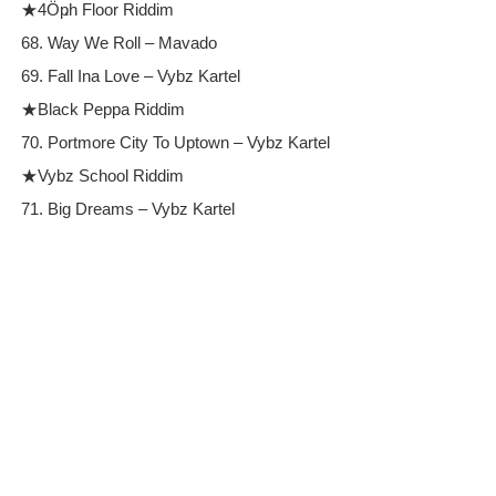
★4Ȫҏh Floor Riddim
68. Way We Roll – Mavado
69. Fall Ina Love – Vybz Kartel
★Black Peppa Riddim
70. Portmore City To Uptown – Vybz Kartel
★Vybz School Riddim
71. Big Dreams – Vybz Kartel