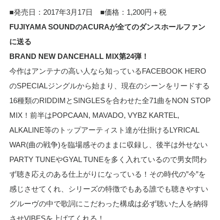
■発売日：2017年3月17日 ■価格：1,200円＋税
FUJIYAMA SOUNDのACURAが全てのダンスホールファン
に送る
BRAND NEW DANCEHALL MIX第24弾！
今作はアンテナの高い人なら知っているFACEBOOK HERO
のSPECIALジングルから始まり、現在のシーンをリードする
16種類のRIDDIMとSINGLESを合わせた全71曲をNON STOP
MIX！前半はPOPCAAN, MAVADO, VYBZ KARTEL,
ALKALINE等のトップアーティスト達が仕掛けるLYRICAL
WAR(曲の戦争)を臨場感そのままに収録し、後半は外せない
PARTY TUNEやGYAL TUNEを多く入れているので男女問わ
ず聴き応えのある仕上がりになっている！その時代の”今”を
感じさせてくれ、シリーズの特徴でもある誰でも聴きやすい
グルーヴの中で歌詞にこだわった構成は必ず聴いた人を納得
させVIBESを上げてくれる！