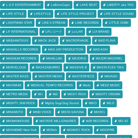
L.S.P ENTERTAINMENT
LaBonoCapo
LAKE BEAT
LIBERTY aka TKO
LIFE STYLE
LIFESTYLE
LIFE STYLE PROJECT
LIFE STYLE SOUND
LIGHTNING STAR
LIKE A STREAM
LIME RECORDS
LITTLE CHIBI
LP INTERNATIONAL
LPレコード
Lu-LAR
LUI BRAND
MA$AMATIXXX
MACK JACK
MACROPHAGE
MAD FLAVA
MADHILLS RECORDS
MAD JAP PRODUCTION
MAD KOH
MAGNUM RECORDS
MAHILLMA
MAJOR-D
MAJOR MACKREL
MARVELOUS
MASAZABURRO
MASSIVE B
MASTA FLEX TIKA
MASTER BASS
MASTER MEDIA
MASTERPIECE
MAVADO
MAXIMUM
MEDICAL TEMPO RECORDS
Medz
MEDZ MUSIC
METRO MEDIA
Mi-I
Mi3
MICKY RICH
MIGHTY CROWN
MIGHTY JAM ROCK
Mighty Sugi-Dug Sound
MIKO
MILO
MINAMOTO
MIND VOICE
MISTA SAVONA
MIXIN'1
MIXMANHOUSE
MIXTAPE MILLIONAIRES
MJR RECORDS
MO-JO
MOANDMO New York
MONch
MONKEY ROCK
MOOFIRE