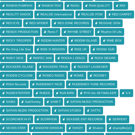
RANKIN PUMPKIN
RANKIN TAXI
RAOU
RAW QUALITY
RAY
REALITY SHOCK
REALIZE International
REALIZE POW
RED CARPET
RED EYE
RED SPIDER
RED ZONE RECORDS
REGGAE ZION
RENOX PRODUCTION
Retro-T
RHYME STREET
Rhythm Of Life
RICKY TROOPER
RIDDIM HUNTER
RIDDIM ISLAND
RIME BOX
Rio KIng Life Star
RISE O MISSION
RISE UP
RISING SUN
RISKY DICE
RISPEC JAM
ROCKA 1 DISCO
ROCK DESIRE
ROCKERS ISLAND
ROCKERS TRAIN
ROCKET LAUNCHER
RODEM CYCLONE
RODEO RADIO
ROMIE
ROONEY
RS64 Records
RUDEBWOY FACE
RUDEBWOY FUNK RECORDS
RUDIESTEPPER
RUEED
RUN BIRD
RYO the SKYWALKER
S.K
SAIBA
SakiTommy
SAMI-T
SATIAN MUSIC PRODUCTION
SATIAN MUZIK PRODUCTION
SATIAN STUDIO
SATTO
SCORCHER HI FI
SCORPION
SEASIDE ENT RECORDS
SERPENT
SEVEN STAR
SHADOW SHOGUN
SHADY
Shalom
shantylife山口