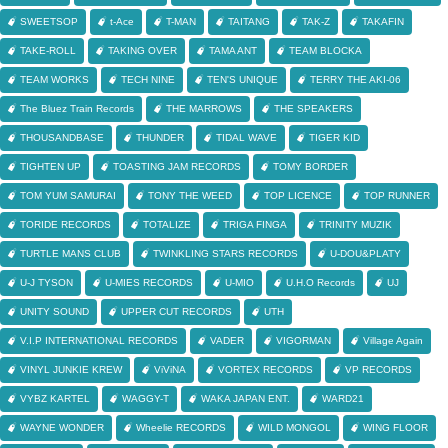
SWEETSOP
t-Ace
T-MAN
TAITANG
TAK-Z
TAKAFIN
TAKE-ROLL
TAKING OVER
TAMA ANT
TEAM BLOCKA
TEAM WORKS
TECH NINE
TEN'S UNIQUE
TERRY THE AKI-06
The Bluez Train Records
THE MARROWS
THE SPEAKERS
THOUSANDBASE
THUNDER
TIDAL WAVE
TIGER KID
TIGHTEN UP
TOASTING JAM RECORDS
TOMY BORDER
TOM YUM SAMURAI
TONY THE WEED
TOP LICENCE
TOP RUNNER
TORIDE RECORDS
TOTALIZE
TRIGA FINGA
TRINITY MUZIK
TURTLE MANS CLUB
TWINKLING STARS RECORDS
U-DOU&PLATY
U-J TYSON
U-MIES RECORDS
U-MIO
U.H.O Records
UJ
UNITY SOUND
UPPER CUT RECORDS
UTH
V.I.P INTERNATIONAL RECORDS
VADER
VIGORMAN
Village Again
VINYL JUNKIE KREW
ViViNA
VORTEX RECORDS
VP RECORDS
VYBZ KARTEL
WAGGY-T
WAKA JAPAN ENT.
WARD21
WAYNE WONDER
Wheelie RECORDS
WILD MONGOL
WING FLOOR