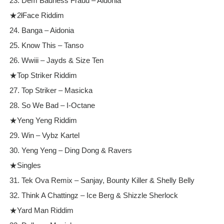
23. Dem Badness Fraud – Aidonia
★2łFace Riddim
24. Banga – Aidonia
25. Know This – Tanso
26. Wwiii – Jayds & Size Ten
★Top Striker Riddim
27. Top Striker – Masicka
28. So We Bad – I-Octane
★Yeng Yeng Riddim
29. Win – Vybz Kartel
30. Yeng Yeng – Ding Dong & Ravers
★Singles
31. Tek Ova Remix – Sanjay, Bounty Killer & Shelly Belly
32. Think A Chattingz – Ice Berg & Shizzle Sherlock
★Yard Man Riddim