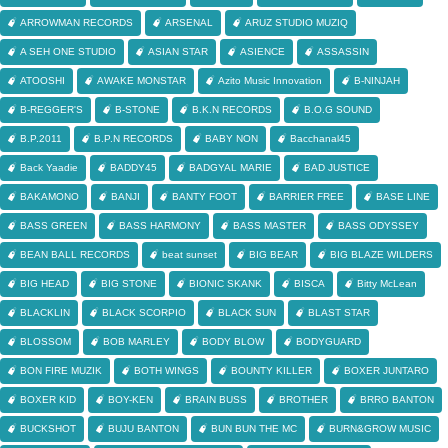
ARROWMAN RECORDS
ARSENAL
ARUZ STUDIO MUZIQ
A SEH ONE STUDIO
ASIAN STAR
ASIENCE
ASSASSIN
ATOOSHI
AWAKE MONSTAR
Azito Music Innovation
B-NINJAH
B-REGGER'S
B-STONE
B.K.N RECORDS
B.O.G SOUND
B.P.2011
B.P.N RECORDS
BABY NON
Bacchanal45
Back Yaadie
BADDY45
BADGYAL MARIE
BAD JUSTICE
BAKAMONO
BANJI
BANTY FOOT
BARRIER FREE
BASE LINE
BASS GREEN
BASS HARMONY
BASS MASTER
BASS ODYSSEY
BEAN BALL RECORDS
beat sunset
BIG BEAR
BIG BLAZE WILDERS
BIG HEAD
BIG STONE
BIONIC SKANK
BISCA
Bitty McLean
BLACKLIN
BLACK SCORPIO
BLACK SUN
BLAST STAR
BLOSSOM
BOB MARLEY
BODY BLOW
BODYGUARD
BON FIRE MUZIK
BOTH WINGS
BOUNTY KILLER
BOXER JUNTARO
BOXER KID
BOY-KEN
BRAIN BUSS
BROTHER
BRRO BANTON
BUCKSHOT
BUJU BANTON
BUN BUN THE MC
BURN&GROW MUSIC