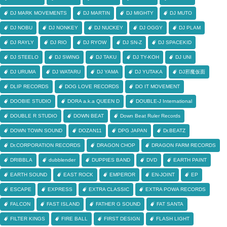
DJ MARK MOVEMENTS
DJ MARTIN
DJ MIGHTY
DJ MUTO
DJ NOBU
DJ NONKEY
DJ NUCKEY
DJ OGGY
DJ PLAM
DJ RAYLY
DJ RIO
DJ RYOW
DJ SN-Z
DJ SPACEKID
DJ STEELO
DJ SWING
DJ TAKU
DJ TY-KOH
DJ UNI
DJ URUMA
DJ WATARU
DJ YAMA
DJ YUTAKA
DJ邪魔仮面
DLIP RECORDS
DOG LOVE RECORDS
DO IT MOVEMENT
DOOBIE STUDIO
DORA a.k.a QUEEN D
DOUBLE-J International
DOUBLE R STUDIO
DOWN BEAT
Down Beat Ruler Records
DOWN TOWN SOUND
DOZAN11
DPG JAPAN
Dr.BEATZ
Dr.CORPORATION RECORDS
DRAGON CHOP
DRAGON FARM RECORDS
DRIBBLA
dubblender
DUPPIES BAND
DVD
EARTH PAINT
EARTH SOUND
EAST ROCK
EMPEROR
EN-JOINT
EP
ESCAPE
EXPRESS
EXTRA CLASSIC
EXTRA POWA RECORDS
FALCON
FAST ISLAND
FATHER G SOUND
FAT SANTA
FILTER KINGS
FIRE BALL
FIRST DESIGN
FLASH LIGHT