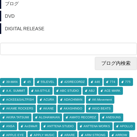
ブログ
DVD
DIGITAL RELEASE
39-MAN
45
55LEVEL
420RECORDZ
446
774
775
A.K. SUMMIT
AA-STYLE
ABC STUDIO
ABJ
ACE MARK
ACKEE&SALTFISH
ACURA
ADACHIMAN
AK-Movement
AKAME ROCKERS
AKANE
AKASHINGO
AKIO BEATS
AKIRA TATSUMI
ALOHAWAIAN
AMATO RECORDZ
ANDSUNS
ANSA
AnSWeR
ANTTENA STUDIO
ANTTENA WORKS
APOLLO
APPLE EYE
APPLY MUSIC
ARARE
ARM STRONG
ARROW