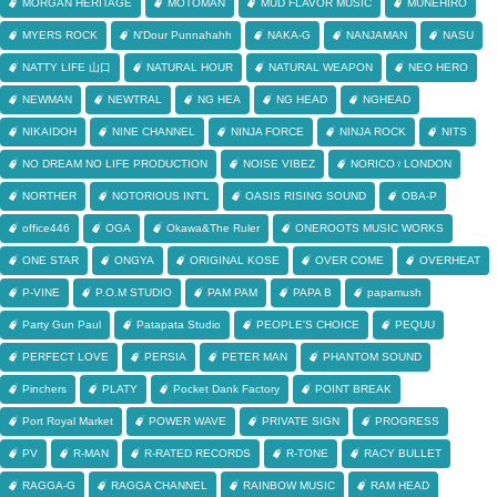
MORGAN HERITAGE
MOTOMAN
MUD FLAVOR MUSIC
MUNEHIRO
MYERS ROCK
N'Dour Punnahahh
NAKA-G
NANJAMAN
NASU
NATTY LIFE 山口
NATURAL HOUR
NATURAL WEAPON
NEO HERO
NEWMAN
NEWTRAL
NG HEA
NG HEAD
NGHEAD
NIKAIDOH
NINE CHANNEL
NINJA FORCE
NINJA ROCK
NITS
NO DREAM NO LIFE PRODUCTION
NOISE VIBEZ
NORICO♀LONDON
NORTHER
NOTORIOUS INT'L
OASIS RISING SOUND
OBA-P
office446
OGA
Okawa&The Ruler
ONEROOTS MUSIC WORKS
ONE STAR
ONGYA
ORIGINAL KOSE
OVER COME
OVERHEAT
P-VINE
P.O.M STUDIO
PAM PAM
PAPA B
papamush
Party Gun Paul
Patapata Studio
PEOPLE'S CHOICE
PEQUU
PERFECT LOVE
PERSIA
PETER MAN
PHANTOM SOUND
Pinchers
PLATY
Pocket Dank Factory
POINT BREAK
Port Royal Market
POWER WAVE
PRIVATE SIGN
PROGRESS
PV
R-MAN
R-RATED RECORDS
R-TONE
RACY BULLET
RAGGA-G
RAGGA CHANNEL
RAINBOW MUSIC
RAM HEAD