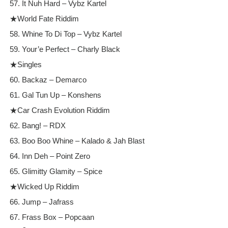
57. It Nuh Hard – Vybz Kartel
★World Fate Riddim
58. Whine To Di Top – Vybz Kartel
59. Your’e Perfect – Charly Black
★Singles
60. Backaz – Demarco
61. Gal Tun Up – Konshens
★Car Crash Evolution Riddim
62. Bang! – RDX
63. Boo Boo Whine – Kalado & Jah Blast
64. Inn Deh – Point Zero
65. Glimitty Glamity – Spice
★Wicked Up Riddim
66. Jump – Jafrass
67. Frass Box – Popcaan