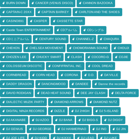
BURN DOWN
CANCER (VENUS DISCO)
CANNON BAZOOKA
CAPTAIN-C 20XX
CAPTAIN BARKEY
CARLTON AND THE SHOES
CASINO891
CASPER
CASSETTE STAR
Castle Town ENTERTAINMENT
CDアルバム
CDシングル
CDミニアルバム
CENTURY SOUND
CHANNEL-Z
CHAQURA
CHEHON
CHELSEA MOVEMENT
CHOMORANMA SOUND
CHOUJI
CHOZEN LEE
CHUCKY SMART
CLASH
COCORO-G
COJIE
COLOSSEUM DISCOTIC
CONFIFRNTIAL INC.
COOL DREAD
CORNBREAD
CORN HEAD
CORONA
D.D.
DA'VILLE
DADDY DRAGON
DANCINGMOOD
DANDEE
Danne the records
DAVID RODIGAN
DEAD HEAT SOUND
DEE JAY CLASH
DELTA FORCE
DIALECTIC MUZIK PARTY
DIAMOND ARROWS
DIAMOND NUTZ
DIGITAL NINJA RECORDS
DIZZLE
DJ 2HIGH
DJ 5-ISLAND
DJ AKANABE
DJ AZOO
DJ BANA
DJ BIGG-S
DJ DIGGY
DJ GENIUS
DJ GEORGE
DJ HANMERNAO
DJ INO
DJ JIN
DJ JOE LIFE
DJ KIDD
DJ KIXXX
DJ LEAD
DJ LUKE