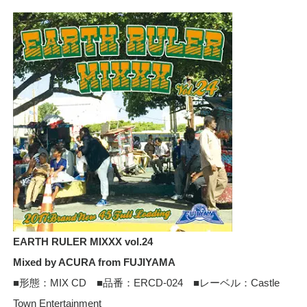
EARTH RULER MIXXX vol.24
Mixed by ACURA from FUJIYAMA
■形態：MIX CD ■品番：ERCD-024 ■レーベル：Castle
Town Entertainment