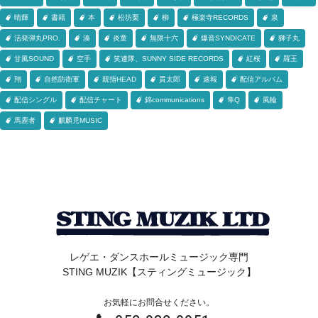
晴輝
書籍
本
松坊栗
柳
極楽寺RECORDS
泉
活発弾丸PRO.
湊
炎童
無限十六
爆音SYNDICATE
獅子丸
甘風SOUND
空手
笑連隊、SUNNY SIDE RECORDS
紅桜
羅王
翔
自然防衛軍
親指HEAD
貫太郎
速報
配信アルバム
配信シングル
配信チャート
錦communications
隼Q
風輪
馬鹿者
麒麟児MUSIC
レゲエ・ダンスホールミュージック専門
STING MUZIK【スティングミュージック】
お気軽にお問合せください。