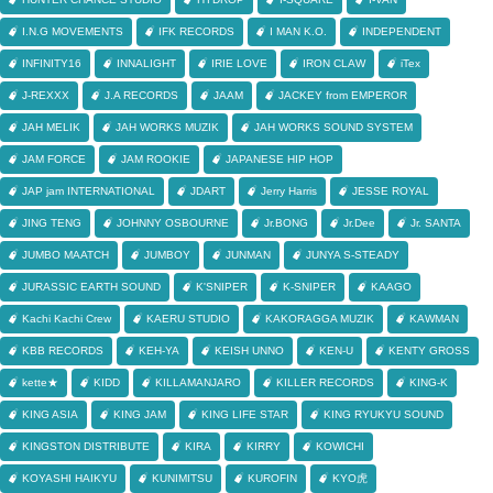
I.N.G MOVEMENTS
IFK RECORDS
I MAN K.O.
INDEPENDENT
INFINITY16
INNALIGHT
IRIE LOVE
IRON CLAW
iTex
J-REXXX
J.A RECORDS
JAAM
JACKEY from EMPEROR
JAH MELIK
JAH WORKS MUZIK
JAH WORKS SOUND SYSTEM
JAM FORCE
JAM ROOKIE
JAPANESE HIP HOP
JAP jam INTERNATIONAL
JDART
Jerry Harris
JESSE ROYAL
JING TENG
JOHNNY OSBOURNE
Jr.BONG
Jr.Dee
Jr. SANTA
JUMBO MAATCH
JUMBOY
JUNMAN
JUNYA S-STEADY
JURASSIC EARTH SOUND
K'SNIPER
K-SNIPER
KAAGO
Kachi Kachi Crew
KAERU STUDIO
KAKORAGGA MUZIK
KAWMAN
KBB RECORDS
KEH-YA
KEISH UNNO
KEN-U
KENTY GROSS
kette★
KIDD
KILLAMANJARO
KILLER RECORDS
KING-K
KING ASIA
KING JAM
KING LIFE STAR
KING RYUKYU SOUND
KINGSTON DISTRIBUTE
KIRA
KIRRY
KOWICHI
KOYASHI HAIKYU
KUNIMITSU
KUROFIN
KYO虎