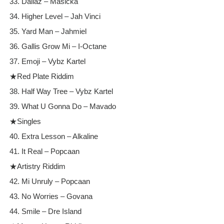
33. Dallaz – Masicka
34. Higher Level – Jah Vinci
35. Yard Man – Jahmiel
36. Gallis Grow Mi – I-Octane
37. Emoji – Vybz Kartel
★Red Plate Riddim
38. Half Way Tree – Vybz Kartel
39. What U Gonna Do – Mavado
★Singles
40. Extra Lesson – Alkaline
41. It Real – Popcaan
★Artistry Riddim
42. Mi Unruly – Popcaan
43. No Worries – Govana
44. Smile – Dre Island