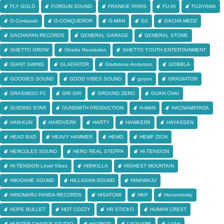
FLY GOLD
FORGUN SOUND
FRANKIE PARIS
FU-IN
FUJIYAMA
G-Conkarah
G-CONQUEROR
G-MAN
G2
GACHA MEDZ
GACHAPAN RECORDS
GENERAL GARAGE
GENERAL STONE
GHETTO GROW
Ghetto Revolution
GHETTO YOUTH ENTERTAINMENT
GIANT SWING
GLADIATOR
Gladstone Anderson
GOBBLA
GOODIES SOUND
GOOD VIBES SOUND
goyon
GRADIATOR
GRASMIGO FC
GRI GRI
GROUND ZERO
GUAN CHAI
GUIDING STAR
GUNSMITH PRODUCTION
H-MAN
HACNAMATADA
HAN-KUN
HARDVERK
HARTY
HAWKER9
HAYASSEN
HEAD BAD
HEAVY HAMMER
HEMO
HEMP ZION
HERCULES SOUND
HERO REAL STEPPA
HI-TENSION
HI-TENSION Level Vibes
HIBIKILLA
HIGHEST MOUNTAIN
HIKIGANE SOUND
HILLASAN SOUND
HINAWAJU
HINOMARU PANDA RECORDS
HISATOMI
HKP
Honormosity
HOPE BULLET
HOT COZZY
HR STICKO
HUMAN CREST
HUNTER CHANCE STUDIO
HYDROP
I-SQUARE
I-VAN