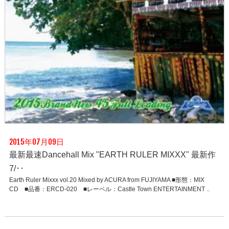
2015年07月09日
最新最速Dancehall Mix "EARTH RULER MIXXX" 最新作
7/･･
Earth Ruler Mixxx vol.20 Mixed by ACURA from FUJIYAMA ■形態：MIX
CD ■品番：ERCD-020 ■レーベル：Castle Town ENTERTAINMENT ..