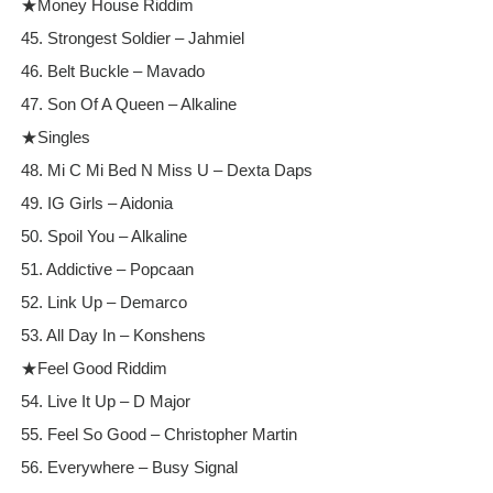
★Money House Riddim
45. Strongest Soldier – Jahmiel
46. Belt Buckle – Mavado
47. Son Of A Queen – Alkaline
★Singles
48. Mi C Mi Bed N Miss U – Dexta Daps
49. IG Girls – Aidonia
50. Spoil You – Alkaline
51. Addictive – Popcaan
52. Link Up – Demarco
53. All Day In – Konshens
★Feel Good Riddim
54. Live It Up – D Major
55. Feel So Good – Christopher Martin
56. Everywhere – Busy Signal