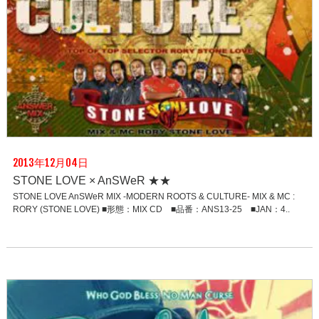
2013年12月04日
STONE LOVE × AnSWeR ★★
STONE LOVE AnSWeR MIX -MODERN ROOTS & CULTURE- MIX & MC :
RORY (STONE LOVE) ■形態：MIX CD ■品番：ANS13-25 ■JAN：4..