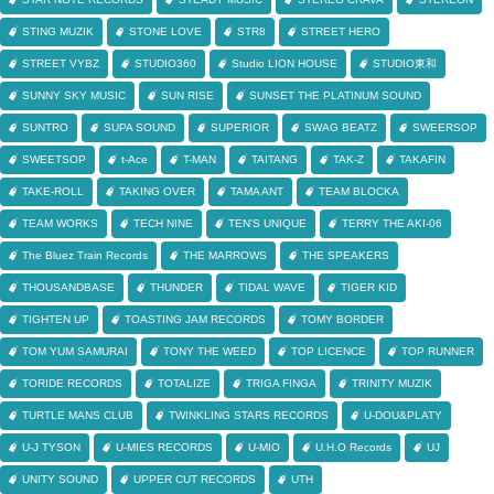
STING MUZIK
STONE LOVE
STR8
STREET HERO
STREET VYBZ
STUDIO360
Studio LION HOUSE
STUDIO東和
SUNNY SKY MUSIC
SUN RISE
SUNSET THE PLATINUM SOUND
SUNTRO
SUPA SOUND
SUPERIOR
SWAG BEATZ
SWEERSOP
SWEETSOP
t-Ace
T-MAN
TAITANG
TAK-Z
TAKAFIN
TAKE-ROLL
TAKING OVER
TAMA ANT
TEAM BLOCKA
TEAM WORKS
TECH NINE
TEN'S UNIQUE
TERRY THE AKI-06
The Bluez Train Records
THE MARROWS
THE SPEAKERS
THOUSANDBASE
THUNDER
TIDAL WAVE
TIGER KID
TIGHTEN UP
TOASTING JAM RECORDS
TOMY BORDER
TOM YUM SAMURAI
TONY THE WEED
TOP LICENCE
TOP RUNNER
TORIDE RECORDS
TOTALIZE
TRIGA FINGA
TRINITY MUZIK
TURTLE MANS CLUB
TWINKLING STARS RECORDS
U-DOU&PLATY
U-J TYSON
U-MIES RECORDS
U-MIO
U.H.O Records
UJ
UNITY SOUND
UPPER CUT RECORDS
UTH