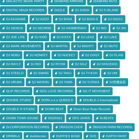
DIALECTIC MUZIK PARTY
DIAMOND ARROWS
DIAMOND NUTZ
DIGITAL NINJA RECORDS
DIZZLE
DJ 2HIGH
DJ 5-ISLAND
DJ AKANABE
DJ AZOO
DJ BANA
DJ BIGG-S
DJ DIGGY
DJ GENIUS
DJ GEORGE
DJ HANMERNAO
DJ INO
DJ JIN
DJ JOE LIFE
DJ KIDD
DJ KIXXX
DJ LEAD
DJ LUKE
DJ MARK MOVEMENTS
DJ MARTIN
DJ MIGHTY
DJ MUTO
DJ NOBU
DJ NONKEY
DJ NUCKEY
DJ OGGY
DJ PLAM
DJ RAYLY
DJ RIO
DJ RYOW
DJ SN-Z
DJ SPACEKID
DJ STEELO
DJ SWING
DJ TAKU
DJ TY-KOH
DJ UNI
DJ URUMA
DJ WATARU
DJ YAMA
DJ YUTAKA
DJ邪魔仮面
DLIP RECORDS
DOG LOVE RECORDS
DO IT MOVEMENT
DOOBIE STUDIO
DORA a.k.a QUEEN D
DOUBLE-J International
DOUBLE R STUDIO
DOWN BEAT
Down Beat Ruler Records
DOWN TOWN SOUND
DOZAN11
DPG JAPAN
Dr.BEATZ
Dr.CORPORATION RECORDS
DRAGON CHOP
DRAGON FARM RECORDS
DRIBBLA
dubblender
DUPPIES BAND
DVD
EARTH PAINT