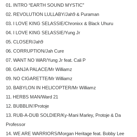
01. INTRO “EARTH SOUND MYSTIC”
02. REVOLUTION LULLABY/Jah9 & Puraman
03. I LOVE KING SELASSIE/Chronixx & Black Uhuru
04. I LOVE KING SELASSIE/Yung Jr
05. CLOSER/Jah9
06. CORRUPTION/Jah Cure
07. WANT NO WAR/Yung Jr feat. Cali P
08. GANJA PALACE/Mr Williamz
09. NO CIGARETTE/Mr Williamz
10. BABYLON IN HELICOPTER/Mr Williamz
11. HERBS MAN/Ward 21
12. BUBBLIN’/Protoje
13. RUB-A-DUB SOLDIER/Ky-Mani Marley, Protoje & Da
Professor
14. WE ARE WARRIORS/Morgan Heritage feat. Bobby Lee