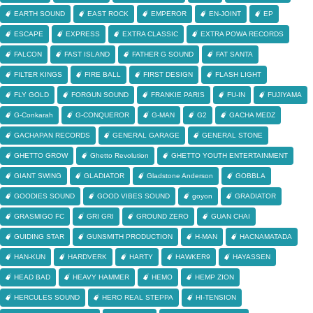
EARTH SOUND
EAST ROCK
EMPEROR
EN-JOINT
EP
ESCAPE
EXPRESS
EXTRA CLASSIC
EXTRA POWA RECORDS
FALCON
FAST ISLAND
FATHER G SOUND
FAT SANTA
FILTER KINGS
FIRE BALL
FIRST DESIGN
FLASH LIGHT
FLY GOLD
FORGUN SOUND
FRANKIE PARIS
FU-IN
FUJIYAMA
G-Conkarah
G-CONQUEROR
G-MAN
G2
GACHA MEDZ
GACHAPAN RECORDS
GENERAL GARAGE
GENERAL STONE
GHETTO GROW
Ghetto Revolution
GHETTO YOUTH ENTERTAINMENT
GIANT SWING
GLADIATOR
Gladstone Anderson
GOBBLA
GOODIES SOUND
GOOD VIBES SOUND
goyon
GRADIATOR
GRASMIGO FC
GRI GRI
GROUND ZERO
GUAN CHAI
GUIDING STAR
GUNSMITH PRODUCTION
H-MAN
HACNAMATADA
HAN-KUN
HARDVERK
HARTY
HAWKER9
HAYASSEN
HEAD BAD
HEAVY HAMMER
HEMO
HEMP ZION
HERCULES SOUND
HERO REAL STEPPA
HI-TENSION