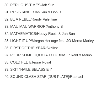
30. PERILOUS TIMES/Jah Sun
31. RESISTANCE/Jah Sun & Lion D
32. BE A REBEL/Randy Valentine
33. MAU MAU WARRIOR/Anthony B
34. MATHEMATICS/Heavy Roots & Jah Sun
35. LIGHT IT UP/Morgan Heritage feat. JO Mersa Marley
36. FIRST OF THE YEAR/Skrillex
37. POUR SOME LIQUOR/T.O.K. feat. Jr Reid & Maino
38. COLD FEET/Jesse Royal
39. SKIT “HAILE SELASSIE I”
40. SOUND CLASH STAR [DUB PLATE]/Raphael