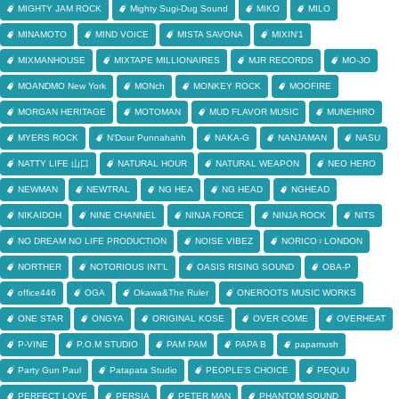
MIGHTY JAM ROCK
Mighty Sugi-Dug Sound
MIKO
MILO
MINAMOTO
MIND VOICE
MISTA SAVONA
MIXIN'1
MIXMANHOUSE
MIXTAPE MILLIONAIRES
MJR RECORDS
MO-JO
MOANDMO New York
MONch
MONKEY ROCK
MOOFIRE
MORGAN HERITAGE
MOTOMAN
MUD FLAVOR MUSIC
MUNEHIRO
MYERS ROCK
N'Dour Punnahahh
NAKA-G
NANJAMAN
NASU
NATTY LIFE 山口
NATURAL HOUR
NATURAL WEAPON
NEO HERO
NEWMAN
NEWTRAL
NG HEA
NG HEAD
NGHEAD
NIKAIDOH
NINE CHANNEL
NINJA FORCE
NINJA ROCK
NITS
NO DREAM NO LIFE PRODUCTION
NOISE VIBEZ
NORICO♀LONDON
NORTHER
NOTORIOUS INT'L
OASIS RISING SOUND
OBA-P
office446
OGA
Okawa&The Ruler
ONEROOTS MUSIC WORKS
ONE STAR
ONGYA
ORIGINAL KOSE
OVER COME
OVERHEAT
P-VINE
P.O.M STUDIO
PAM PAM
PAPA B
papamush
Party Gun Paul
Patapata Studio
PEOPLE'S CHOICE
PEQUU
PERFECT LOVE
PERSIA
PETER MAN
PHANTOM SOUND