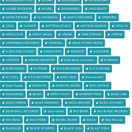
ACKEE&SALTFISH
ACURA
ADACHIMAN
AK-Movement
AKAME ROCKERS
AKANE
AKASHINGO
AKIO BEATS
AKIRA TATSUMI
ALOHAWAIAN
AMATO RECORDZ
ANDSUNS
ANSA
AnSWeR
ANTTENA STUDIO
ANTTENA WORKS
APOLLO
APPLE EYE
APPLY MUSIC
ARARE
ARM STRONG
ARROW
ARROWMAN RECORDS
ARSENAL
ARUZ STUDIO MUZIQ
A SEH ONE STUDIO
ASIAN STAR
ASIENCE
ASSASSIN
ATOOSHI
AWAKE MONSTAR
Azito Music Innovation
B-NINJAH
B-REGGER'S
B-STONE
B.K.N RECORDS
B.O.G SOUND
B.P.2011
B.P.N RECORDS
BABY NON
Bacchanal45
Back Yaadie
BADDY45
BADGYAL MARIE
BAD JUSTICE
BAKAMONO
BANJI
BANTY FOOT
BARRIER FREE
BASE LINE
BASS GREEN
BASS HARMONY
BASS MASTER
BASS ODYSSEY
BEAN BALL RECORDS
beat sunset
BIG BEAR
BIG BLAZE WILDERS
BIG HEAD
BIG STONE
BIONIC SKANK
BISCA
Bitty McLean
BLACKLIN
BLACK SCORPIO
BLACK SUN
BLAST STAR