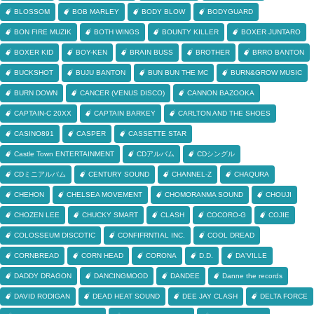
BLOSSOM
BOB MARLEY
BODY BLOW
BODYGUARD
BON FIRE MUZIK
BOTH WINGS
BOUNTY KILLER
BOXER JUNTARO
BOXER KID
BOY-KEN
BRAIN BUSS
BROTHER
BRRO BANTON
BUCKSHOT
BUJU BANTON
BUN BUN THE MC
BURN&GROW MUSIC
BURN DOWN
CANCER (VENUS DISCO)
CANNON BAZOOKA
CAPTAIN-C 20XX
CAPTAIN BARKEY
CARLTON AND THE SHOES
CASINO891
CASPER
CASSETTE STAR
Castle Town ENTERTAINMENT
CDアルバム
CDシングル
CDミニアルバム
CENTURY SOUND
CHANNEL-Z
CHAQURA
CHEHON
CHELSEA MOVEMENT
CHOMORANMA SOUND
CHOUJI
CHOZEN LEE
CHUCKY SMART
CLASH
COCORO-G
COJIE
COLOSSEUM DISCOTIC
CONFIFRNTIAL INC.
COOL DREAD
CORNBREAD
CORN HEAD
CORONA
D.D.
DA'VILLE
DADDY DRAGON
DANCINGMOOD
DANDEE
Danne the records
DAVID RODIGAN
DEAD HEAT SOUND
DEE JAY CLASH
DELTA FORCE