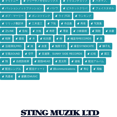
テリトニー
テリーザアキゼロシックス
ドラゴンチョップ
バネマン。
パッションノットファッション
パトワ
ビスケットクリバ
フェイスタオル
ボブ・マーリー
ポンコツインク
ライブCD
ランキング
リリック翻訳本
三木道三
下拓
作品集
再発
写真集
卍LINE
告知
大地
寿君
導楽
小林眞樹
巽朗
弁慶
晴輝
書籍
本
松坊栗
柳
極楽寺RECORDS
泉
活発弾丸PRO.
湊
炎童
無限十六
爆音SYNDICATE
獅子丸
甘風SOUND
空手
笑連隊、SUNNY SIDE RECORDS
紅桜
羅王
翔
自然防衛軍
親指HEAD
貫太郎
速報
配信アルバム
配信シングル
配信チャート
錦communications
隼Q
風輪
馬鹿者
麒麟児MUSIC