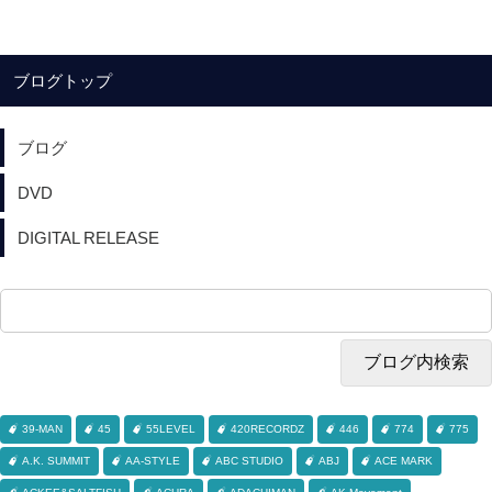
ブログトップ
ブログ
DVD
DIGITAL RELEASE
39-MAN
45
55LEVEL
420RECORDZ
446
774
775
A.K. SUMMIT
AA-STYLE
ABC STUDIO
ABJ
ACE MARK