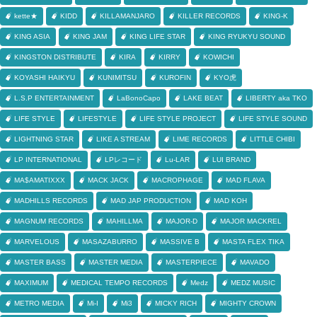
kette★
KIDD
KILLAMANJARO
KILLER RECORDS
KING-K
KING ASIA
KING JAM
KING LIFE STAR
KING RYUKYU SOUND
KINGSTON DISTRIBUTE
KIRA
KIRRY
KOWICHI
KOYASHI HAIKYU
KUNIMITSU
KUROFIN
KYO虎
L.S.P ENTERTAINMENT
LaBonoCapo
LAKE BEAT
LIBERTY aka TKO
LIFE STYLE
LIFESTYLE
LIFE STYLE PROJECT
LIFE STYLE SOUND
LIGHTNING STAR
LIKE A STREAM
LIME RECORDS
LITTLE CHIBI
LP INTERNATIONAL
LPレコード
Lu-LAR
LUI BRAND
MA$AMATIXXX
MACK JACK
MACROPHAGE
MAD FLAVA
MADHILLS RECORDS
MAD JAP PRODUCTION
MAD KOH
MAGNUM RECORDS
MAHILLMA
MAJOR-D
MAJOR MACKREL
MARVELOUS
MASAZABURRO
MASSIVE B
MASTA FLEX TIKA
MASTER BASS
MASTER MEDIA
MASTERPIECE
MAVADO
MAXIMUM
MEDICAL TEMPO RECORDS
Medz
MEDZ MUSIC
METRO MEDIA
Mi-I
Mi3
MICKY RICH
MIGHTY CROWN