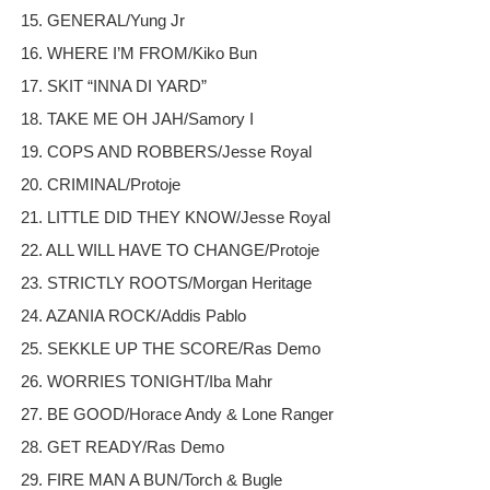
15. GENERAL/Yung Jr
16. WHERE I’M FROM/Kiko Bun
17. SKIT “INNA DI YARD”
18. TAKE ME OH JAH/Samory I
19. COPS AND ROBBERS/Jesse Royal
20. CRIMINAL/Protoje
21. LITTLE DID THEY KNOW/Jesse Royal
22. ALL WILL HAVE TO CHANGE/Protoje
23. STRICTLY ROOTS/Morgan Heritage
24. AZANIA ROCK/Addis Pablo
25. SEKKLE UP THE SCORE/Ras Demo
26. WORRIES TONIGHT/Iba Mahr
27. BE GOOD/Horace Andy & Lone Ranger
28. GET READY/Ras Demo
29. FIRE MAN A BUN/Torch & Bugle