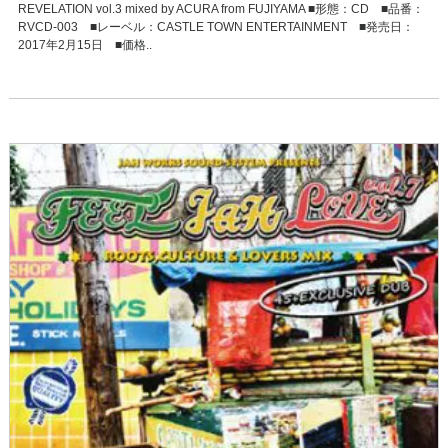
REVELATION vol.3 mixed by ACURA from FUJIYAMA ■形態：CD ■品番：
RVCD-003 ■レーベル：CASTLE TOWN ENTERTAINMENT ■発売日：
2017年2月15日 ■価格..