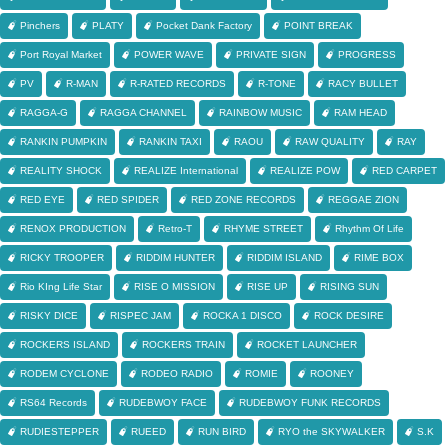
Pinchers
PLATY
Pocket Dank Factory
POINT BREAK
Port Royal Market
POWER WAVE
PRIVATE SIGN
PROGRESS
PV
R-MAN
R-RATED RECORDS
R-TONE
RACY BULLET
RAGGA-G
RAGGA CHANNEL
RAINBOW MUSIC
RAM HEAD
RANKIN PUMPKIN
RANKIN TAXI
RAOU
RAW QUALITY
RAY
REALITY SHOCK
REALIZE International
REALIZE POW
RED CARPET
RED EYE
RED SPIDER
RED ZONE RECORDS
REGGAE ZION
RENOX PRODUCTION
Retro-T
RHYME STREET
Rhythm Of Life
RICKY TROOPER
RIDDIM HUNTER
RIDDIM ISLAND
RIME BOX
Rio KIng Life Star
RISE O MISSION
RISE UP
RISING SUN
RISKY DICE
RISPEC JAM
ROCKA 1 DISCO
ROCK DESIRE
ROCKERS ISLAND
ROCKERS TRAIN
ROCKET LAUNCHER
RODEM CYCLONE
RODEO RADIO
ROMIE
ROONEY
RS64 Records
RUDEBWOY FACE
RUDEBWOY FUNK RECORDS
RUDIESTEPPER
RUEED
RUN BIRD
RYO the SKYWALKER
S.K