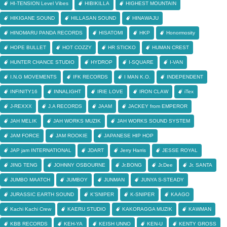
HI-TENSION Level Vibes
HIBIKILLA
HIGHEST MOUNTAIN
HIKIGANE SOUND
HILLASAN SOUND
HINAWAJU
HINOMARU PANDA RECORDS
HISATOMI
HKP
Honormosity
HOPE BULLET
HOT COZZY
HR STICKO
HUMAN CREST
HUNTER CHANCE STUDIO
HYDROP
I-SQUARE
I-VAN
I.N.G MOVEMENTS
IFK RECORDS
I MAN K.O.
INDEPENDENT
INFINITY16
INNALIGHT
IRIE LOVE
IRON CLAW
iTex
J-REXXX
J.A RECORDS
JAAM
JACKEY from EMPEROR
JAH MELIK
JAH WORKS MUZIK
JAH WORKS SOUND SYSTEM
JAM FORCE
JAM ROOKIE
JAPANESE HIP HOP
JAP jam INTERNATIONAL
JDART
Jerry Harris
JESSE ROYAL
JING TENG
JOHNNY OSBOURNE
Jr.BONG
Jr.Dee
Jr. SANTA
JUMBO MAATCH
JUMBOY
JUNMAN
JUNYA S-STEADY
JURASSIC EARTH SOUND
K'SNIPER
K-SNIPER
KAAGO
Kachi Kachi Crew
KAERU STUDIO
KAKORAGGA MUZIK
KAWMAN
KBB RECORDS
KEH-YA
KEISH UNNO
KEN-U
KENTY GROSS