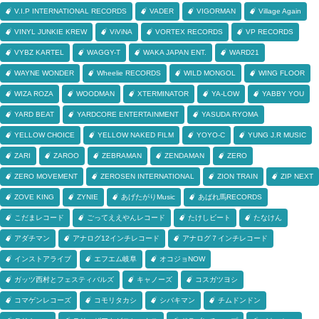
V.I.P INTERNATIONAL RECORDS
VADER
VIGORMAN
Village Again
VINYL JUNKIE KREW
ViViNA
VORTEX RECORDS
VP RECORDS
VYBZ KARTEL
WAGGY-T
WAKA JAPAN ENT.
WARD21
WAYNE WONDER
Wheelie RECORDS
WILD MONGOL
WING FLOOR
WIZA ROZA
WOODMAN
XTERMINATOR
YA-LOW
YABBY YOU
YARD BEAT
YARDCORE ENTERTAINMENT
YASUDA RYOMA
YELLOW CHOICE
YELLOW NAKED FILM
YOYO-C
YUNG J.R MUSIC
ZARI
ZAROO
ZEBRAMAN
ZENDAMAN
ZERO
ZERO MOVEMENT
ZEROSEN INTERNATIONAL
ZION TRAIN
ZIP NEXT
ZOVE KING
ZYNIE
あげたがりMusic
あばれ馬RECORDS
こだまレコード
ごってええやんレコード
たけしビート
たなけん
アダチマン
アナログ12インチレコード
アナログ７インチレコード
インストアライブ
エフエム岐阜
オコジョNOW
ガッツ西村とフェスティバルズ
キャノーズ
コスガツヨシ
コマゲンレコーズ
コモリタカシ
シバキマン
チムドンドン