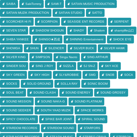
SAIBA
SakiTommy
SAMI-T
SATIAN MUSIC PRODUCTION
SATIAN MUZIK PRODUCTION
SATIAN STUDIO
SATTO
SCORCHER HI FI
SCORPION
SEASIDE ENT RECORDS
SERPENT
SEVEN STAR
SHADOW SHOGUN
SHADY
Shalom
shantylife山口
SHIBA YANKEE
SHINGO★西成
SHINING Entertainment
SHOCK EYE
SHOWGA
SHUN
SILENCER
SILVER BUCK
SILVER HAWK
SILVER KING
SIMPSON
Singa Naoto
SING ARTHUR
SINGER SOU
SING J ROY
SIZZLA
SJ SN-Z
SKY ACE
SKY GREEN
SKY HIGH
SLY&ROBBIE
SMG
SNOB
SOCA
SOCKS
SOLID GROUND
SOLLA RAY
SONIC BOOM
SOUL BEAT
SOUND CLASH
SOUND ENERGY
SOUND GROSSY
SOUND MISSION
SOUND NAKA-G
SOUND PLATINUM
SOUND SEEKER
SOUTH YAAD MUZIK
SPACE WORKS
SPICY CHOCOLATE
SPIKE BAR JOINT
SPIRAL SOUND
STARDOM RECORDS
STARDOM SOUND
STARFORS
STAR NOTE RECORDS
STEADY MUSIC
STEREO CRAVA
STEREON