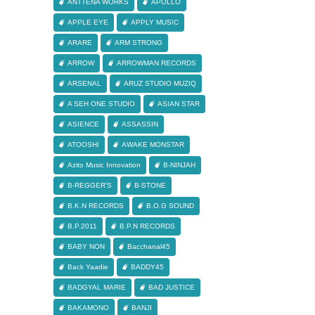
ANTTENA WORKS
APOLLO
APPLE EYE
APPLY MUSIC
ARARE
ARM STRONG
ARROW
ARROWMAN RECORDS
ARSENAL
ARUZ STUDIO MUZIQ
A SEH ONE STUDIO
ASIAN STAR
ASIENCE
ASSASSIN
ATOOSHI
AWAKE MONSTAR
Azito Music Innovation
B-NINJAH
B-REGGER'S
B-STONE
B.K.N RECORDS
B.O.G SOUND
B.P.2011
B.P.N RECORDS
BABY NON
Bacchanal45
Back Yaadie
BADDY45
BADGYAL MARIE
BAD JUSTICE
BAKAMONO
BANJI