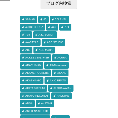
39-MAN
45
55LEVEL
420RECORDZ
446
774
775
A.K. SUMMIT
AA-STYLE
ABC STUDIO
ABJ
ACE MARK
ACKEE&SALTFISH
ACURA
ADACHIMAN
AK-Movement
AKAME ROCKERS
AKANE
AKASHINGO
AKIO BEATS
AKIRA TATSUMI
ALOHAWAIAN
AMATO RECORDZ
ANDSUNS
ANSA
AnSWeR
ANTTENA STUDIO