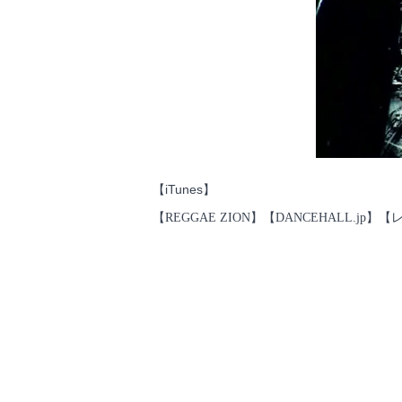
【iTunes】
【REGGAE ZION】【DANCEHALL.jp