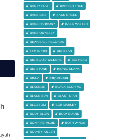
BANTY FOOT
BARRIER FREE
BASE LINE
BASS GREEN
BASS HARMONY
BASS MASTER
BASS ODYSSEY
BEAN BALL RECORDS
beat sunset
BIG BEAR
BIG BLAZE WILDERS
BIG HEAD
BIG STONE
BIONIC SKANK
BISCA
Bitty McLean
BLACKLIN
BLACK SCORPIO
BLACK SUN
BLAST STAR
ah
BLOSSOM
BOB MARLEY
BODY BLOW
BODYGUARD
BON FIRE MUZIK
BOTH WINGS
BOUNTY KILLER
ayah