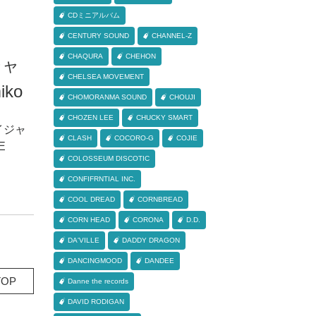
CDミニアルバム
CENTURY SOUND
CHANNEL-Z
CHAQURA
CHEHON
ジャ
CHELSEA MOVEMENT
iko
CHOMORANMA SOUND
CHOUJI
CHOZEN LEE
CHUCKY SMART
エイジャ
CLASH
COCORO-G
COJIE
E
COLOSSEUM DISCOTIC
CONFIFRNTIAL INC.
COOL DREAD
CORNBREAD
CORN HEAD
CORONA
D.D.
DA'VILLE
DADDY DRAGON
DANCINGMOOD
DANDEE
OP
Danne the records
DAVID RODIGAN