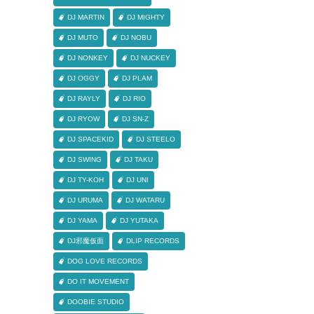
DJ MARTIN
DJ MIGHTY
DJ MUTO
DJ NOBU
DJ NONKEY
DJ NUCKEY
DJ OGGY
DJ PLAM
DJ RAYLY
DJ RIO
DJ RYOW
DJ SN-Z
DJ SPACEKID
DJ STEELO
DJ SWING
DJ TAKU
DJ TY-KOH
DJ UNI
DJ URUMA
DJ WATARU
DJ YAMA
DJ YUTAKA
DJ邪魔仮面
DLIP RECORDS
DOG LOVE RECORDS
DO IT MOVEMENT
DOOBIE STUDIO