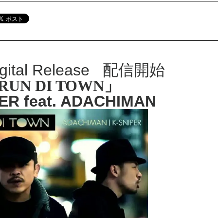
igital Release 配信開始
RUN DI TOWN」
ER feat. ADACHIMAN