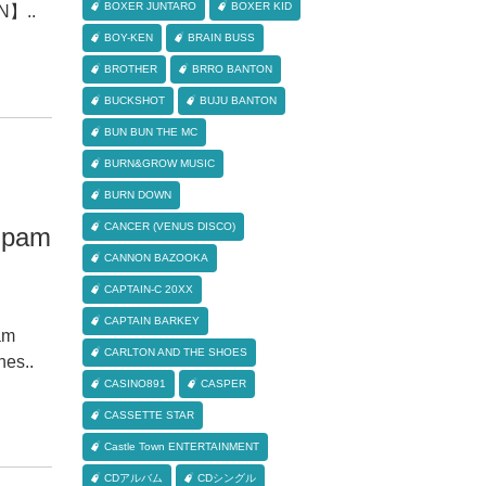
BOXER JUNTARO
BOXER KID
N】..
BOY-KEN
BRAIN BUSS
BROTHER
BRRO BANTON
BUCKSHOT
BUJU BANTON
BUN BUN THE MC
BURN&GROW MUSIC
BURN DOWN
CANCER (VENUS DISCO)
 pam
CANNON BAZOOKA
CAPTAIN-C 20XX
CAPTAIN BARKEY
am
CARLTON AND THE SHOES
es..
CASINO891
CASPER
CASSETTE STAR
Castle Town ENTERTAINMENT
CDアルバム
CDシングル