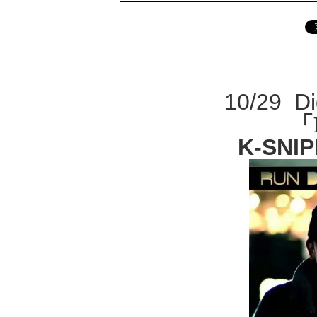
10/29 D
「
K-SNIP