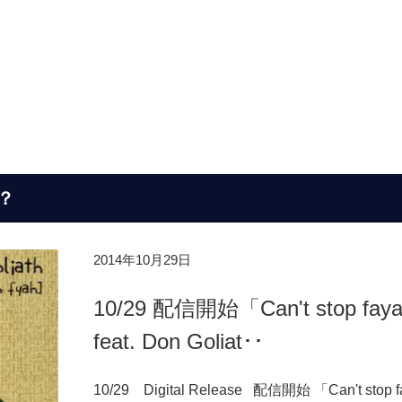
？
2014年10月29日
10/29 配信開始「Can't stop fay
feat. Don Goliat･･
10/29 Digital Release 配信開始 「Can't stop f