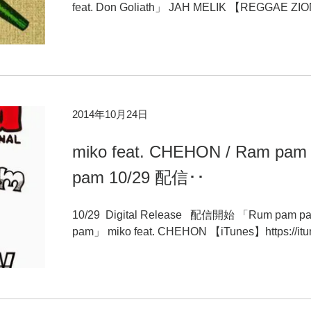
feat. Don Goliath」 JAH MELIK 【REGGAE ZIO
2014年10月24日
miko feat. CHEHON / Ram pam
pam 10/29 配信･･
10/29 Digital Release 配信開始 「Rum pam p
pam」 miko feat. CHEHON 【iTunes】https://itun