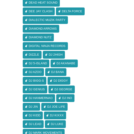
DEAD HEAT SOUND
DEE JAY CLASH
DELTA FORCE
DIALECTIC MUZIK PARTY
DIAMOND ARROWS
DIAMOND NUTZ
DIGITAL NINJA RECORDS
DIZZLE
DJ 2HIGH
DJ 5-ISLAND
DJ AKANABE
DJ AZOO
DJ BANA
DJ BIGG-S
DJ DIGGY
DJ GENIUS
DJ GEORGE
DJ HANMERNAO
DJ INO
DJ JIN
DJ JOE LIFE
DJ KIDD
DJ KIXXX
DJ LEAD
DJ LUKE
DJ MARK MOVEMENTS